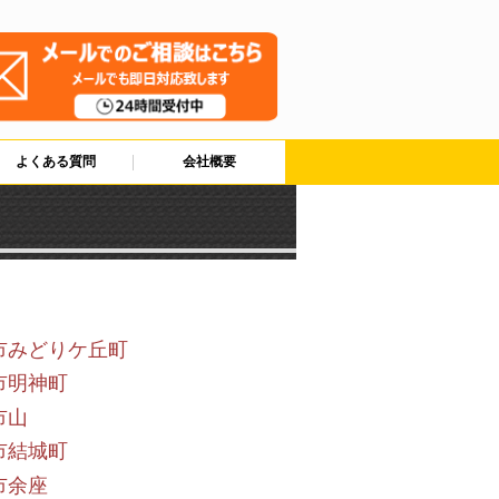
よくある質問
会社概要
市みどりケ丘町
市明神町
市山
市結城町
市余座