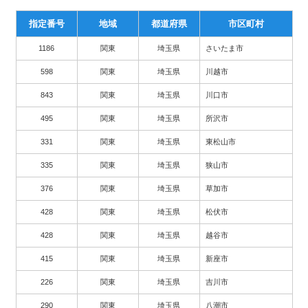
指定番号
地域
都道府県
市区町村
1186
関東
埼玉県
さいたま市
598
関東
埼玉県
川越市
843
関東
埼玉県
川口市
495
関東
埼玉県
所沢市
331
関東
埼玉県
東松山市
335
関東
埼玉県
狭山市
376
関東
埼玉県
草加市
428
関東
埼玉県
松伏市
428
関東
埼玉県
越谷市
415
関東
埼玉県
新座市
226
関東
埼玉県
吉川市
290
関東
埼玉県
八潮市