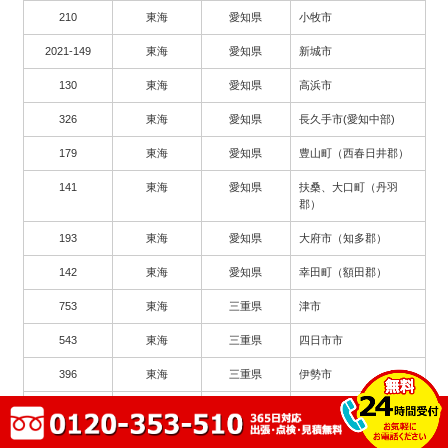
210
東海
愛知県
小牧市
2021-149
東海
愛知県
新城市
130
東海
愛知県
高浜市
326
東海
愛知県
長久手市(愛知中部)
179
東海
愛知県
豊山町（西春日井郡）
141
東海
愛知県
扶桑、大口町（丹羽
郡）
193
東海
愛知県
大府市（知多郡）
142
東海
愛知県
幸田町（額田郡）
753
東海
三重県
津市
543
東海
三重県
四日市市
396
東海
三重県
伊勢市
544
東海
三重県
松阪市
571
東海
三重県
鈴鹿市