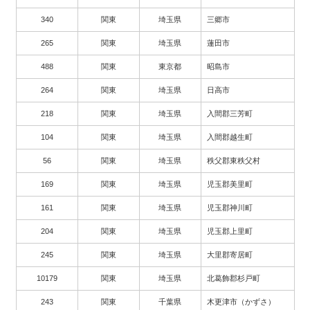
340
関東
埼玉県
三郷市
265
関東
埼玉県
蓮田市
488
関東
東京都
昭島市
264
関東
埼玉県
日高市
218
関東
埼玉県
入間郡三芳町
104
関東
埼玉県
入間郡越生町
56
関東
埼玉県
秩父郡東秩父村
169
関東
埼玉県
児玉郡美里町
161
関東
埼玉県
児玉郡神川町
204
関東
埼玉県
児玉郡上里町
245
関東
埼玉県
大里郡寄居町
10179
関東
埼玉県
北葛飾郡杉戸町
243
関東
千葉県
木更津市（かずさ）