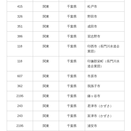
415
関東
千葉県
松戸市
326
関東
千葉県
野田市
351
関東
千葉県
成田市
386
関東
千葉県
習志野市
118
関東
千葉県
印西市（長門川水道企
業団）
118
関東
千葉県
印旛郡栄町（長門川水
道企業団）
607
関東
千葉県
市原市
362
関東
千葉県
我孫子市
2195
関東
千葉県
鎌ヶ谷市
243
関東
千葉県
君津市（かずさ）
243
関東
千葉県
富津市（かずさ）
2195
関東
千葉県
浦安市