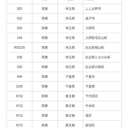
302
関東
埼玉県
ふじみ野市
422
関東
埼玉県
坂戸市
329
関東
埼玉県
入間市
148
関東
埼玉県
入間郡毛呂山町
R02125
関東
埼玉県
比企郡鳩山町
109
関東
埼玉県
比企郡ときがわ町
156
関東
埼玉県
比企郡川島町
448
関東
千葉県
千葉市
2195
関東
千葉県
千葉県
9712
関東
東京都
千代田区
9712
関東
東京都
中央区
9712
関東
東京都
港区
9712
関東
東京都
新宿区