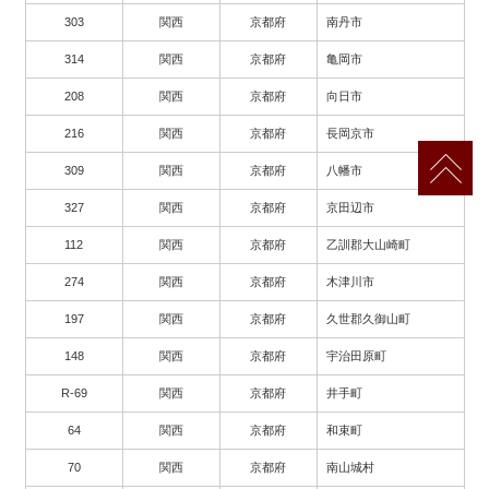
303
関西
京都府
南丹市
314
関西
京都府
亀岡市
208
関西
京都府
向日市
216
関西
京都府
長岡京市
309
関西
京都府
八幡市
327
関西
京都府
京田辺市
112
関西
京都府
乙訓郡大山崎町
274
関西
京都府
木津川市
197
関西
京都府
久世郡久御山町
148
関西
京都府
宇治田原町
R-69
関西
京都府
井手町
64
関西
京都府
和束町
70
関西
京都府
南山城村