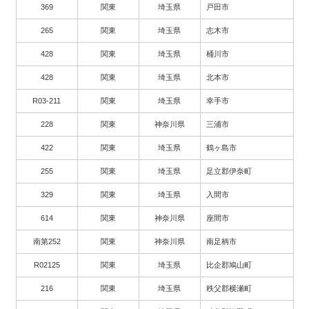
369
関東
埼玉県
戸田市
265
関東
埼玉県
志木市
428
関東
埼玉県
桶川市
428
関東
埼玉県
北本市
R03-211
関東
埼玉県
幸手市
228
関東
神奈川県
三浦市
422
関東
埼玉県
鶴ヶ島市
255
関東
埼玉県
足立郡伊奈町
329
関東
埼玉県
入間市
614
関東
神奈川県
座間市
南第252
関東
神奈川県
南足柄市
R02125
関東
埼玉県
比企郡鳩山町
216
関東
埼玉県
秩父郡横瀬町