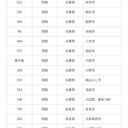
522
関西
兵庫県
伊丹市
162
関西
兵庫県
相生市
254
関西
兵庫県
龍野市
96
関西
兵庫県
赤穂市
443
関西
兵庫県
三木市
377
関西
兵庫県
高砂市
番号無
関西
兵庫県
川西市
309
関西
兵庫県
小野市
313
関西
兵庫県
南あわじ市
313
関西
兵庫県
淡路市
148
関西
兵庫県
川辺郡 猪名川町
739
関西
奈良県
奈良市
262
関西
奈良県
大和高田市