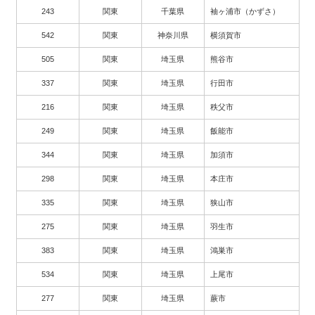
243
関東
千葉県
袖ヶ浦市（かずさ）
542
関東
神奈川県
横須賀市
505
関東
埼玉県
熊谷市
337
関東
埼玉県
行田市
216
関東
埼玉県
秩父市
249
関東
埼玉県
飯能市
344
関東
埼玉県
加須市
298
関東
埼玉県
本庄市
335
関東
埼玉県
狭山市
275
関東
埼玉県
羽生市
383
関東
埼玉県
鴻巣市
534
関東
埼玉県
上尾市
277
関東
埼玉県
蕨市