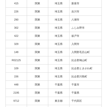
415
関東
埼玉県
新座市
226
関東
埼玉県
吉川市
290
関東
埼玉県
八潮市
302
関東
埼玉県
ふじみ野市
422
関東
埼玉県
坂戸市
329
関東
埼玉県
入間市
148
関東
埼玉県
入間郡毛呂山町
R02125
関東
埼玉県
比企郡鳩山町
109
関東
埼玉県
比企郡ときがわ町
156
関東
埼玉県
比企郡川島町
448
関東
千葉県
千葉市
2195
関東
千葉県
千葉県
9712
関東
東京都
千代田区