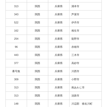
313
関西
兵庫県
洲本市
343
関西
兵庫県
芦屋市
522
関西
兵庫県
伊丹市
162
関西
兵庫県
相生市
254
関西
兵庫県
龍野市
96
関西
兵庫県
赤穂市
443
関西
兵庫県
三木市
377
関西
兵庫県
高砂市
番号無
関西
兵庫県
川西市
309
関西
兵庫県
小野市
313
関西
兵庫県
南あわじ市
313
関西
兵庫県
淡路市
148
関西
兵庫県
川辺郡 猪名川町