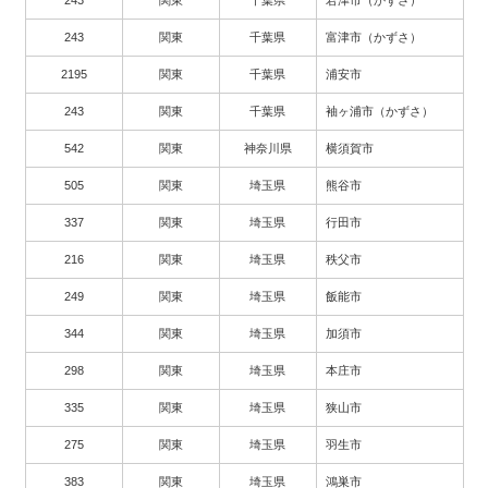
243
関東
千葉県
君津市（かずさ）
243
関東
千葉県
富津市（かずさ）
2195
関東
千葉県
浦安市
243
関東
千葉県
袖ヶ浦市（かずさ）
542
関東
神奈川県
横須賀市
505
関東
埼玉県
熊谷市
337
関東
埼玉県
行田市
216
関東
埼玉県
秩父市
249
関東
埼玉県
飯能市
344
関東
埼玉県
加須市
298
関東
埼玉県
本庄市
335
関東
埼玉県
狭山市
275
関東
埼玉県
羽生市
383
関東
埼玉県
鴻巣市