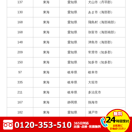
137
東海
愛知県
犬山市（丹羽郡）
130
東海
愛知県
あま市（海部郡）
168
東海
愛知県
飛島村（海部南部）
168
東海
愛知県
弥富市（海部南部）
148
東海
愛知県
津島市（海部郡）
209
東海
愛知県
常滑市（知多郡）
150
東海
愛知県
知多市（知多郡）
97
東海
岐阜県
岐阜市
335
東海
岐阜県
大垣市
211
東海
岐阜県
多治見市
167
東海
静岡県
熱海市
182
東海
愛知県
瀬戸市
263
東海
愛知県
豊川市