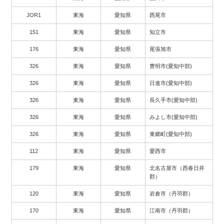
JOR1
東海
愛知県
西尾市
151
東海
愛知県
知立市
176
東海
愛知県
尾張旭市
326
東海
愛知県
豊明市(愛知中部)
326
東海
愛知県
日進市(愛知中部)
326
東海
愛知県
長久手市(愛知中部)
326
東海
愛知県
みよし市(愛知中部)
326
東海
愛知県
東郷町(愛知中部)
112
東海
愛知県
愛西市
179
東海
愛知県
北名古屋市（西春日井
郡）
120
東海
愛知県
岩倉市（丹羽郡）
170
東海
愛知県
江南市（丹羽郡）