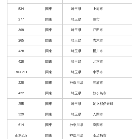
534
関東
埼玉県
上尾市
277
関東
埼玉県
蕨市
369
関東
埼玉県
戸田市
265
関東
埼玉県
志木市
428
関東
埼玉県
桶川市
428
関東
埼玉県
北本市
R03-211
関東
埼玉県
幸手市
228
関東
神奈川県
三浦市
422
関東
埼玉県
鶴ヶ島市
255
関東
埼玉県
足立郡伊奈町
329
関東
埼玉県
入間市
614
関東
神奈川県
座間市
南第252
関東
神奈川県
南足柄市