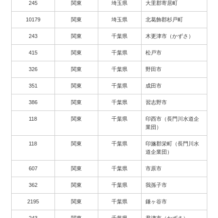
245
関東
埼玉県
大里郡寄居町
10179
関東
埼玉県
北葛飾郡杉戸町
243
関東
千葉県
木更津市（かずさ）
415
関東
千葉県
松戸市
326
関東
千葉県
野田市
351
関東
千葉県
成田市
386
関東
千葉県
習志野市
118
関東
千葉県
印西市（長門川水道企
業団）
118
関東
千葉県
印旛郡栄町（長門川水
道企業団）
607
関東
千葉県
市原市
362
関東
千葉県
我孫子市
2195
関東
千葉県
鎌ヶ谷市