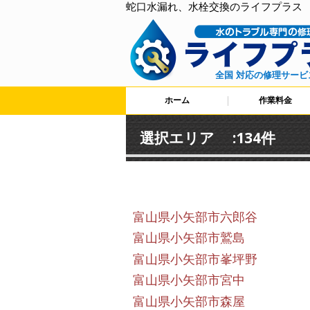
蛇口水漏れ、水栓交換のライフプラス
全国 対応の修理サービ
ホーム
作業料金
選択エリア :134件
富山県小矢部市六郎谷
富山県小矢部市鷲島
富山県小矢部市峯坪野
富山県小矢部市宮中
富山県小矢部市森屋