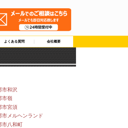
よくある質問
会社概要
部市和沢
部市嶺
部市宮須
部市メルヘンランド
部市八和町