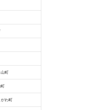
市
呂山町
山町
きがわ町