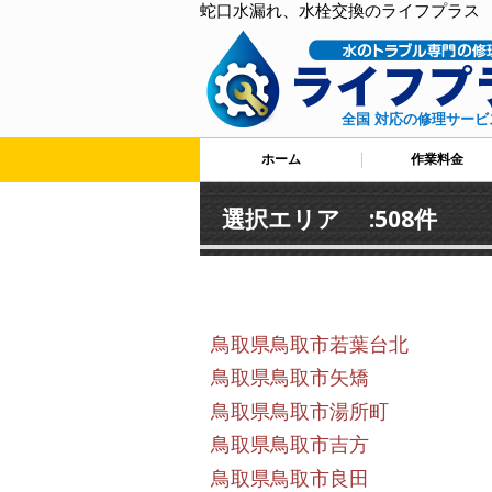
蛇口水漏れ、水栓交換のライフプラス
全国 対応の修理サービ
ホーム
作業料金
選択エリア :508件
鳥取県鳥取市若葉台北
鳥取県鳥取市矢矯
鳥取県鳥取市湯所町
鳥取県鳥取市吉方
鳥取県鳥取市良田