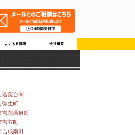
よくある質問
会社概要
市若葉台南
市弥生町
市吉岡温泉町
市吉方町
市吉成南町