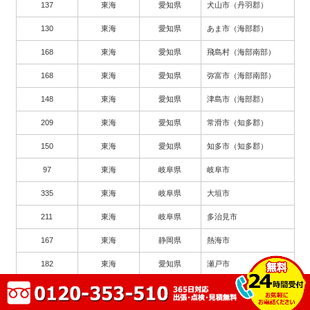
137
東海
愛知県
犬山市（丹羽郡）
130
東海
愛知県
あま市（海部郡）
168
東海
愛知県
飛島村（海部南部）
168
東海
愛知県
弥富市（海部南部）
148
東海
愛知県
津島市（海部郡）
209
東海
愛知県
常滑市（知多郡）
150
東海
愛知県
知多市（知多郡）
97
東海
岐阜県
岐阜市
335
東海
岐阜県
大垣市
211
東海
岐阜県
多治見市
167
東海
静岡県
熱海市
182
東海
愛知県
瀬戸市
263
東海
愛知県
豊川市