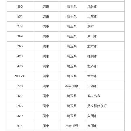
383
関東
埼玉県
鴻巣市
534
関東
埼玉県
上尾市
277
関東
埼玉県
蕨市
369
関東
埼玉県
戸田市
265
関東
埼玉県
志木市
428
関東
埼玉県
桶川市
428
関東
埼玉県
北本市
R03-211
関東
埼玉県
幸手市
228
関東
神奈川県
三浦市
422
関東
埼玉県
鶴ヶ島市
255
関東
埼玉県
足立郡伊奈町
329
関東
埼玉県
入間市
614
関東
神奈川県
座間市