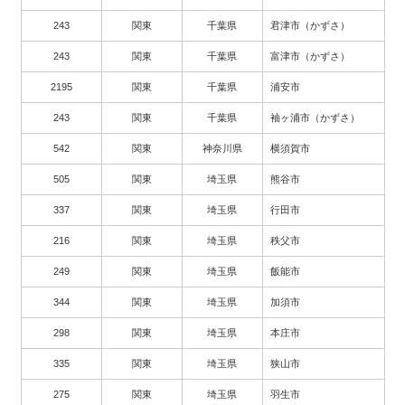
243
関東
千葉県
君津市（かずさ）
243
関東
千葉県
富津市（かずさ）
2195
関東
千葉県
浦安市
243
関東
千葉県
袖ヶ浦市（かずさ）
542
関東
神奈川県
横須賀市
505
関東
埼玉県
熊谷市
337
関東
埼玉県
行田市
216
関東
埼玉県
秩父市
249
関東
埼玉県
飯能市
344
関東
埼玉県
加須市
298
関東
埼玉県
本庄市
335
関東
埼玉県
狭山市
275
関東
埼玉県
羽生市