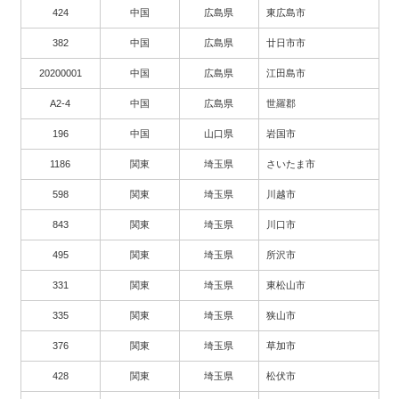
424
中国
広島県
東広島市
382
中国
広島県
廿日市市
20200001
中国
広島県
江田島市
A2-4
中国
広島県
世羅郡
196
中国
山口県
岩国市
1186
関東
埼玉県
さいたま市
598
関東
埼玉県
川越市
843
関東
埼玉県
川口市
495
関東
埼玉県
所沢市
331
関東
埼玉県
東松山市
335
関東
埼玉県
狭山市
376
関東
埼玉県
草加市
428
関東
埼玉県
松伏市