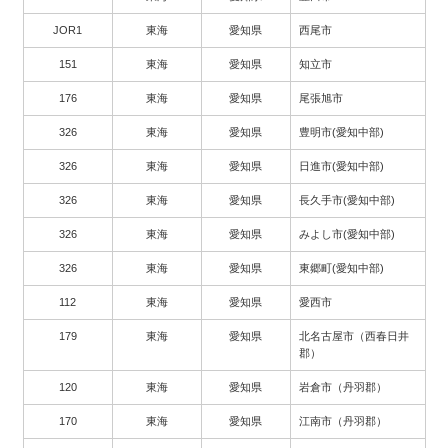
JOR1
東海
愛知県
西尾市
151
東海
愛知県
知立市
176
東海
愛知県
尾張旭市
326
東海
愛知県
豊明市(愛知中部)
326
東海
愛知県
日進市(愛知中部)
326
東海
愛知県
長久手市(愛知中部)
326
東海
愛知県
みよし市(愛知中部)
326
東海
愛知県
東郷町(愛知中部)
112
東海
愛知県
愛西市
179
東海
愛知県
北名古屋市（西春日井
郡）
120
東海
愛知県
岩倉市（丹羽郡）
170
東海
愛知県
江南市（丹羽郡）