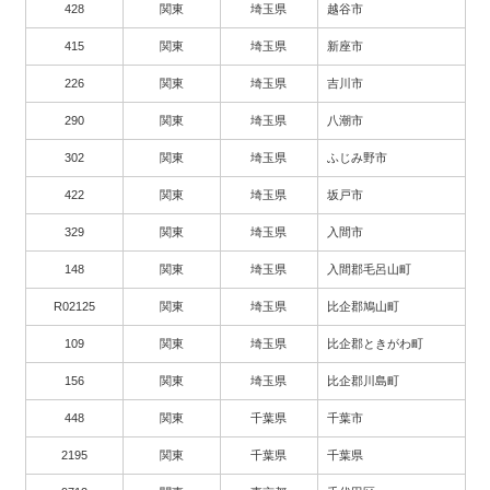
428
関東
埼玉県
越谷市
415
関東
埼玉県
新座市
226
関東
埼玉県
吉川市
290
関東
埼玉県
八潮市
302
関東
埼玉県
ふじみ野市
422
関東
埼玉県
坂戸市
329
関東
埼玉県
入間市
148
関東
埼玉県
入間郡毛呂山町
R02125
関東
埼玉県
比企郡鳩山町
109
関東
埼玉県
比企郡ときがわ町
156
関東
埼玉県
比企郡川島町
448
関東
千葉県
千葉市
2195
関東
千葉県
千葉県