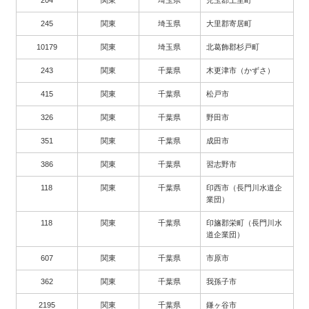
204
関東
埼玉県
児玉郡上里町
245
関東
埼玉県
大里郡寄居町
10179
関東
埼玉県
北葛飾郡杉戸町
243
関東
千葉県
木更津市（かずさ）
415
関東
千葉県
松戸市
326
関東
千葉県
野田市
351
関東
千葉県
成田市
386
関東
千葉県
習志野市
118
関東
千葉県
印西市（長門川水道企
業団）
118
関東
千葉県
印旛郡栄町（長門川水
道企業団）
607
関東
千葉県
市原市
362
関東
千葉県
我孫子市
2195
関東
千葉県
鎌ヶ谷市