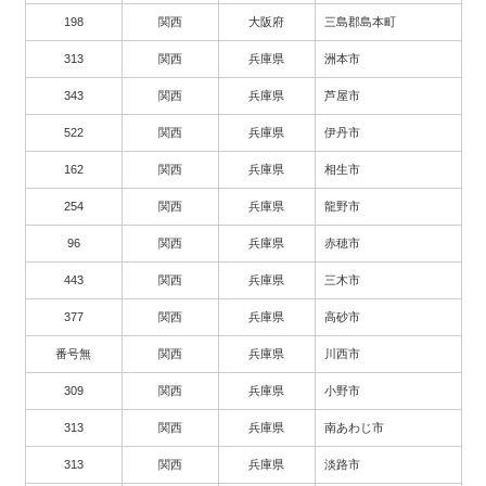
198
関西
大阪府
三島郡島本町
313
関西
兵庫県
洲本市
343
関西
兵庫県
芦屋市
522
関西
兵庫県
伊丹市
162
関西
兵庫県
相生市
254
関西
兵庫県
龍野市
96
関西
兵庫県
赤穂市
443
関西
兵庫県
三木市
377
関西
兵庫県
高砂市
番号無
関西
兵庫県
川西市
309
関西
兵庫県
小野市
313
関西
兵庫県
南あわじ市
313
関西
兵庫県
淡路市