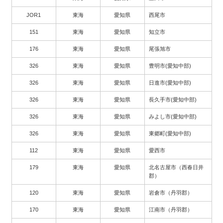
JOR1
東海
愛知県
西尾市
151
東海
愛知県
知立市
176
東海
愛知県
尾張旭市
326
東海
愛知県
豊明市(愛知中部)
326
東海
愛知県
日進市(愛知中部)
326
東海
愛知県
長久手市(愛知中部)
326
東海
愛知県
みよし市(愛知中部)
326
東海
愛知県
東郷町(愛知中部)
112
東海
愛知県
愛西市
179
東海
愛知県
北名古屋市（西春日井
郡）
120
東海
愛知県
岩倉市（丹羽郡）
170
東海
愛知県
江南市（丹羽郡）