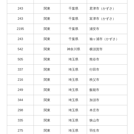
243
関東
千葉県
君津市（かずさ）
243
関東
千葉県
富津市（かずさ）
2195
関東
千葉県
浦安市
243
関東
千葉県
袖ヶ浦市（かずさ）
542
関東
神奈川県
横須賀市
505
関東
埼玉県
熊谷市
337
関東
埼玉県
行田市
216
関東
埼玉県
秩父市
249
関東
埼玉県
飯能市
344
関東
埼玉県
加須市
298
関東
埼玉県
本庄市
335
関東
埼玉県
狭山市
275
関東
埼玉県
羽生市