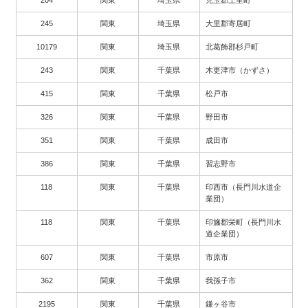
204
関東
埼玉県
児玉郡上里町
245
関東
埼玉県
大里郡寄居町
10179
関東
埼玉県
北葛飾郡杉戸町
243
関東
千葉県
木更津市（かずさ）
415
関東
千葉県
松戸市
326
関東
千葉県
野田市
351
関東
千葉県
成田市
386
関東
千葉県
習志野市
118
関東
千葉県
印西市（長門川水道企
業団）
118
関東
千葉県
印旛郡栄町（長門川水
道企業団）
607
関東
千葉県
市原市
362
関東
千葉県
我孫子市
2195
関東
千葉県
鎌ヶ谷市