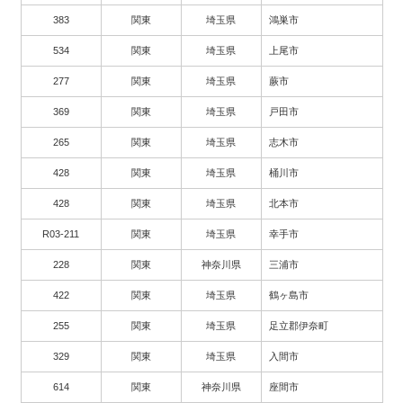
383
関東
埼玉県
鴻巣市
534
関東
埼玉県
上尾市
277
関東
埼玉県
蕨市
369
関東
埼玉県
戸田市
265
関東
埼玉県
志木市
428
関東
埼玉県
桶川市
428
関東
埼玉県
北本市
R03-211
関東
埼玉県
幸手市
228
関東
神奈川県
三浦市
422
関東
埼玉県
鶴ヶ島市
255
関東
埼玉県
足立郡伊奈町
329
関東
埼玉県
入間市
614
関東
神奈川県
座間市