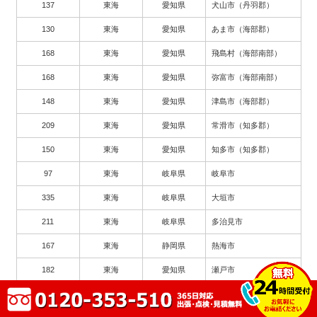
137
東海
愛知県
犬山市（丹羽郡）
130
東海
愛知県
あま市（海部郡）
168
東海
愛知県
飛島村（海部南部）
168
東海
愛知県
弥富市（海部南部）
148
東海
愛知県
津島市（海部郡）
209
東海
愛知県
常滑市（知多郡）
150
東海
愛知県
知多市（知多郡）
97
東海
岐阜県
岐阜市
335
東海
岐阜県
大垣市
211
東海
岐阜県
多治見市
167
東海
静岡県
熱海市
182
東海
愛知県
瀬戸市
263
東海
愛知県
豊川市