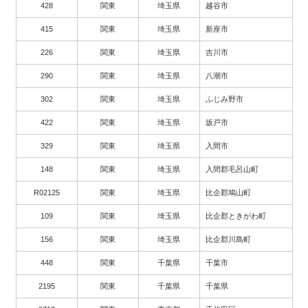
428
関東
埼玉県
越谷市
415
関東
埼玉県
新座市
226
関東
埼玉県
吉川市
290
関東
埼玉県
八潮市
302
関東
埼玉県
ふじみ野市
422
関東
埼玉県
坂戸市
329
関東
埼玉県
入間市
148
関東
埼玉県
入間郡毛呂山町
R02125
関東
埼玉県
比企郡鳩山町
109
関東
埼玉県
比企郡ときがわ町
156
関東
埼玉県
比企郡川島町
448
関東
千葉県
千葉市
2195
関東
千葉県
千葉県