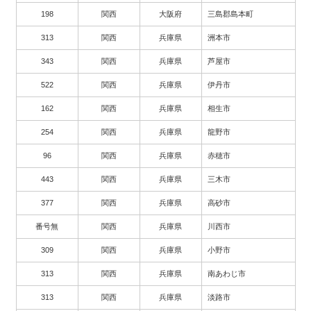
198
関西
大阪府
三島郡島本町
313
関西
兵庫県
洲本市
343
関西
兵庫県
芦屋市
522
関西
兵庫県
伊丹市
162
関西
兵庫県
相生市
254
関西
兵庫県
龍野市
96
関西
兵庫県
赤穂市
443
関西
兵庫県
三木市
377
関西
兵庫県
高砂市
番号無
関西
兵庫県
川西市
309
関西
兵庫県
小野市
313
関西
兵庫県
南あわじ市
313
関西
兵庫県
淡路市