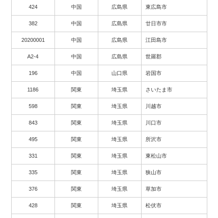
424
中国
広島県
東広島市
382
中国
広島県
廿日市市
20200001
中国
広島県
江田島市
A2-4
中国
広島県
世羅郡
196
中国
山口県
岩国市
1186
関東
埼玉県
さいたま市
598
関東
埼玉県
川越市
843
関東
埼玉県
川口市
495
関東
埼玉県
所沢市
331
関東
埼玉県
東松山市
335
関東
埼玉県
狭山市
376
関東
埼玉県
草加市
428
関東
埼玉県
松伏市