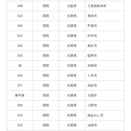
198
関西
大阪府
三島郡島本町
313
関西
兵庫県
洲本市
343
関西
兵庫県
芦屋市
522
関西
兵庫県
伊丹市
162
関西
兵庫県
相生市
254
関西
兵庫県
龍野市
96
関西
兵庫県
赤穂市
443
関西
兵庫県
三木市
377
関西
兵庫県
高砂市
番号無
関西
兵庫県
川西市
309
関西
兵庫県
小野市
313
関西
兵庫県
南あわじ市
313
関西
兵庫県
淡路市