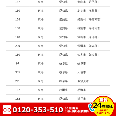
137
東海
愛知県
犬山市（丹羽郡）
130
東海
愛知県
あま市（海部郡）
168
東海
愛知県
飛島村（海部南部）
168
東海
愛知県
弥富市（海部南部）
148
東海
愛知県
津島市（海部郡）
209
東海
愛知県
常滑市（知多郡）
150
東海
愛知県
知多市（知多郡）
97
東海
岐阜県
岐阜市
335
東海
岐阜県
大垣市
211
東海
岐阜県
多治見市
167
東海
静岡県
熱海市
182
東海
愛知県
瀬戸市
263
東海
愛知県
豊川市