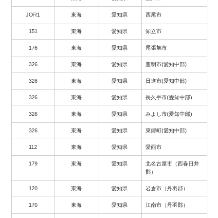
JOR1
東海
愛知県
西尾市
151
東海
愛知県
知立市
176
東海
愛知県
尾張旭市
326
東海
愛知県
豊明市(愛知中部)
326
東海
愛知県
日進市(愛知中部)
326
東海
愛知県
長久手市(愛知中部)
326
東海
愛知県
みよし市(愛知中部)
326
東海
愛知県
東郷町(愛知中部)
112
東海
愛知県
愛西市
179
東海
愛知県
北名古屋市（西春日井
郡）
120
東海
愛知県
岩倉市（丹羽郡）
170
東海
愛知県
江南市（丹羽郡）