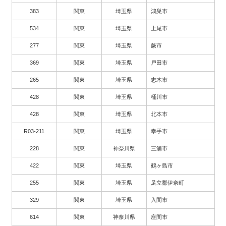
383
関東
埼玉県
鴻巣市
534
関東
埼玉県
上尾市
277
関東
埼玉県
蕨市
369
関東
埼玉県
戸田市
265
関東
埼玉県
志木市
428
関東
埼玉県
桶川市
428
関東
埼玉県
北本市
R03-211
関東
埼玉県
幸手市
228
関東
神奈川県
三浦市
422
関東
埼玉県
鶴ヶ島市
255
関東
埼玉県
足立郡伊奈町
329
関東
埼玉県
入間市
614
関東
神奈川県
座間市