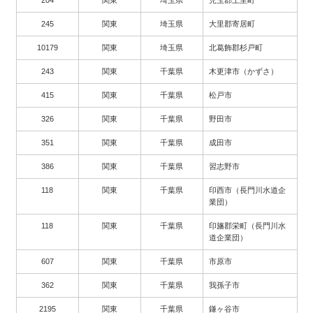
204
関東
埼玉県
児玉郡上里町
245
関東
埼玉県
大里郡寄居町
10179
関東
埼玉県
北葛飾郡杉戸町
243
関東
千葉県
木更津市（かずさ）
415
関東
千葉県
松戸市
326
関東
千葉県
野田市
351
関東
千葉県
成田市
386
関東
千葉県
習志野市
118
関東
千葉県
印西市（長門川水道企
業団）
118
関東
千葉県
印旛郡栄町（長門川水
道企業団）
607
関東
千葉県
市原市
362
関東
千葉県
我孫子市
2195
関東
千葉県
鎌ヶ谷市