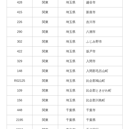
428
関東
埼玉県
越谷市
415
関東
埼玉県
新座市
226
関東
埼玉県
吉川市
290
関東
埼玉県
八潮市
302
関東
埼玉県
ふじみ野市
422
関東
埼玉県
坂戸市
329
関東
埼玉県
入間市
148
関東
埼玉県
入間郡毛呂山町
R02125
関東
埼玉県
比企郡鳩山町
109
関東
埼玉県
比企郡ときがわ町
156
関東
埼玉県
比企郡川島町
448
関東
千葉県
千葉市
2195
関東
千葉県
千葉県