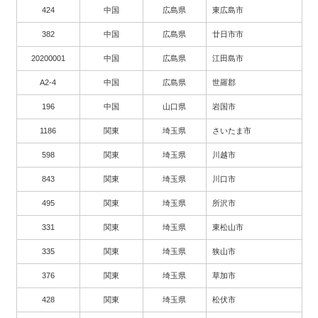
424
中国
広島県
東広島市
382
中国
広島県
廿日市市
20200001
中国
広島県
江田島市
A2-4
中国
広島県
世羅郡
196
中国
山口県
岩国市
1186
関東
埼玉県
さいたま市
598
関東
埼玉県
川越市
843
関東
埼玉県
川口市
495
関東
埼玉県
所沢市
331
関東
埼玉県
東松山市
335
関東
埼玉県
狭山市
376
関東
埼玉県
草加市
428
関東
埼玉県
松伏市