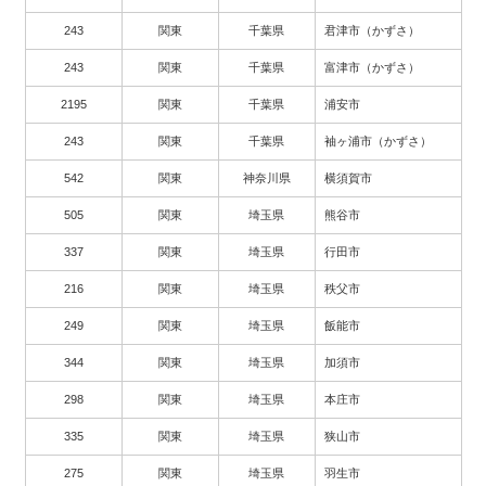
243
関東
千葉県
君津市（かずさ）
243
関東
千葉県
富津市（かずさ）
2195
関東
千葉県
浦安市
243
関東
千葉県
袖ヶ浦市（かずさ）
542
関東
神奈川県
横須賀市
505
関東
埼玉県
熊谷市
337
関東
埼玉県
行田市
216
関東
埼玉県
秩父市
249
関東
埼玉県
飯能市
344
関東
埼玉県
加須市
298
関東
埼玉県
本庄市
335
関東
埼玉県
狭山市
275
関東
埼玉県
羽生市