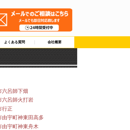
よくある質問
会社概要
市六呂師下畑
市六呂師火打岩
市行正
市由宇町神東田高多
市由宇町神東舟木