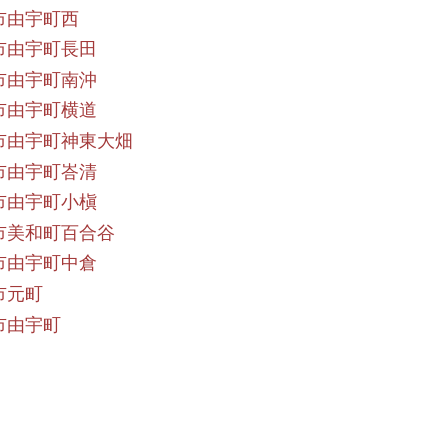
市由宇町西
市由宇町長田
市由宇町南沖
市由宇町横道
市由宇町神東大畑
市由宇町峇清
市由宇町小槇
市美和町百合谷
市由宇町中倉
市元町
市由宇町