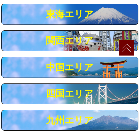
マス交換（深さ50㎝以上）
66,000円
東海エリア
コンクリート斫り（厚さ10㎝まで）
27,500円
コンクリート斫り（厚さ10㎝超え）
38,500円
関西エリア
モルタル補修（厚さ10㎝まで）
27,500円
モルタル補修（厚さ10㎝超え）
38,500円
中国エリア
追加人工
16,500円
廃棄・処分
現場見積
四国エリア
※給水管工事は20mmまでの価格です。
九州エリア