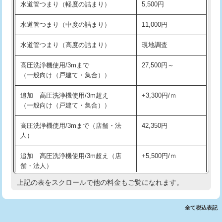
水道管つまり（軽度の詰まり）
5,500円
交換・取付(排水栓・排水トラップ
22,000円+材料費
洗面台設置
38,500円
（P/S/ポップアップ））
水道管つまり（中度の詰まり）
11,000円
化粧台設置
22,000円
交換・取付（その他部品）
11,000円+材料費
水道管つまり（高度の詰まり）
現地調査
追加人工
16,500円
持込商品取付（単水栓）
13,200円
高圧洗浄機使用/3mまで
27,500円～
廃棄・処分
現場見積
（一般向け（戸建て・集合））
持込商品取付（混合水栓）
16,500円
※給水管工事は20mmまでの価格です。
追加 高圧洗浄機使用/3m超え
+3,300円/ｍ
持込商品取付（浄水器・分岐水栓）
16,500円
（一般向け（戸建て・集合））
排水管工事（土の掘削・埋め戻し作
11,000円~
高圧洗浄機使用/3mまで（店舗・法
42,350円
業）
人）
排水管工事（排水管工事/3ｍまで）
55,000円
追加 高圧洗浄機使用/3m超え（店
+5,500円/ｍ
舗・法人）
排水管工事（追加 排水管工事/3ｍ超
+11,000円
え）
上記の表をスクロールで他の料金もご覧になれます。
高度高圧洗浄換
現地調査
マス交換（土の掘削・埋め戻し作業）
11,000円~
トーラー作業
16,500円
全て税込表記
マス交換（深さ50㎝未満）
55,000円