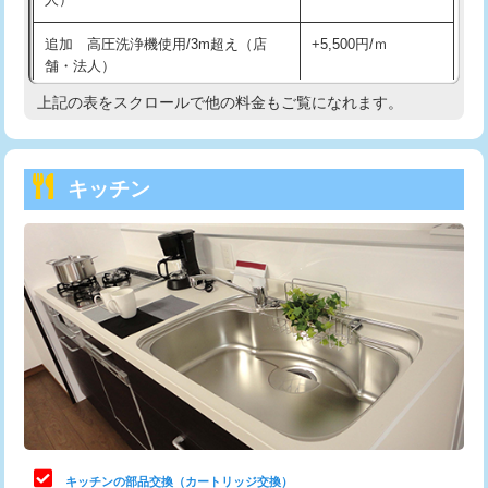
持込商品取付（混合水栓）
16,500円
追加 高圧洗浄機使用/3m超え（店
+5,500円/ｍ
持込商品取付（浄水器・分岐水栓）
16,500円
舗・法人）
持込商品取付（温水洗浄便座）
22,000円
上記の表をスクロールで他の料金もご覧になれます。
高度高圧洗浄換
現地調査
持込商品取付（普通便座⇔温水洗浄便
22,000円
トーラー作業
16,500円
座）
キッチン
トーラー機使用/3mまで
33,000円
給水管工事※（ホール加工)
16,500円
追加トーラー機使用/3m超え
+3,300円
給水管工事※（バンド止め)
3,300円
カメラ調査
33,000円
給水管工事※（支持金具設置)
5,500円
桝清掃
8,800円
給水管工事※（保温材使用（バンド止
5,500円
め込み）)
止水・漏水調査・防水処理・清掃・修
11,000円
理・調整・分解・加工など（軽作業）
給水管工事※（土の掘削・埋め戻し作
11,000円
業)
止水・漏水調査・防水処理・清掃・修
22,000円
理・調整・分解・加工など（中作業）
給水管工事※（塩ビ管（VP・HI）使
33,000円
キッチンの部品交換（カートリッジ交換）