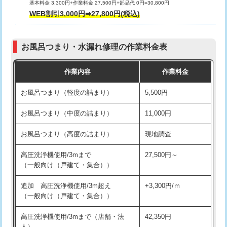
基本料金 3,300円+作業料金 27,500円+部品代 0円=30,800円
交換・取付（タンク）
22,000円+材料費
WEB割引3,000円➡27,800円(税込)
交換・取付（便器）
22,000円+材料費
お風呂つまり・水漏れ修理の作業料金表
交換・取付（普通便座）
11,000円+材料費
作業内容
作業料金
交換・取付（温水洗浄便座）
16,500円+材料費
お風呂つまり（軽度の詰まり）
5,500円
交換・取付(単水栓（壁付・デッキ
13,200円+材料費
式）)
お風呂つまり（中度の詰まり）
11,000円
交換・取付(混合水栓（壁付・デッキ
16,500円+材料費
お風呂つまり（高度の詰まり）
現地調査
式・ワンホール）)
高圧洗浄機使用/3mまで
27,500円～
交換・取付(排水栓・排水トラップ
22,000円+材料費
（一般向け（戸建て・集合））
（P/S/ポップアップ））
追加 高圧洗浄機使用/3m超え
+3,300円/ｍ
交換・取付（その他部品）
11,000円+材料費
（一般向け（戸建て・集合））
持込商品取付（単水栓）
13,200円
高圧洗浄機使用/3mまで（店舗・法
42,350円
人）