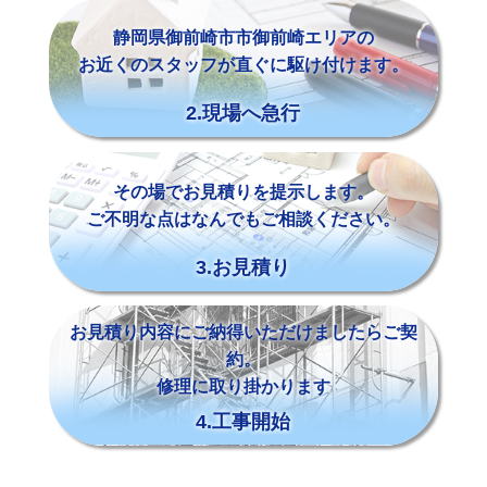
静岡県御前崎市市御前崎エリアの
お近くのスタッフが直ぐに駆け付けます。
2.現場へ急行
その場でお見積りを提示します。
ご不明な点はなんでもご相談ください。
3.お見積り
お見積り内容にご納得いただけましたらご契
約。
修理に取り掛かります
4.工事開始