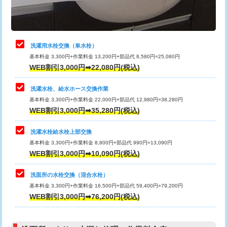
理・調整・分解・加工など（軽作業）
給水管工事※（ライニング鋼管・銅
44,000円
管・ポリ管・HT管使用/3ｍまで)
止水・漏水調査・防水処理・清掃・修
22,000円
理・調整・分解・加工など（中作業）
給水管工事※（ライニング鋼管・銅
+8,800円
洗濯用水栓交換（単水栓）
管・ポリ管・HT管使用/3ｍ超え)
基本料金 3,300円+作業料金 13,200円+部品代 8,580円=25,080円
止水・漏水調査・防水処理・清掃・修
33,000円
WEB割引3,000円➡22,080円(税込)
理・調整・分解・加工など（重作業）
排水管工事（土の掘削・埋め戻し作
11,000円~
業）
洗濯水栓、給水ホース交換作業
キッチンタンク脱着
16,500円
基本料金 3,300円+作業料金 22,000円+部品代 12,980円=38,280円
排水管工事（排水管工事/3ｍまで）
55,000円
WEB割引3,000円➡35,280円(税込)
その他部品の脱着
8,800円～
排水管工事（追加 排水管工事/3ｍ超
+11,000円
交換・取付（タンク）
22,000円+材料費
洗濯水栓給水栓上部交換
え）
基本料金 3,300円+作業料金 8,800円+部品代 990円=13,090円
交換・取付(単水栓（壁付・デッキ
13,200円+材料費
WEB割引3,000円➡10,090円(税込)
マス交換（土の掘削・埋め戻し作業）
11,000円~
式）)
洗面所の水栓交換（混合水栓）
マス交換（深さ50㎝未満）
55,000円
交換・取付(混合水栓（壁付・デッキ
16,500円+材料費
基本料金 3,300円+作業料金 16,500円+部品代 59,400円=79,200円
式・ワンホール）)
WEB割引3,000円➡76,200円(税込)
マス交換（深さ50㎝以上）
66,000円
交換・取付(排水栓・排水トラップ
22,000円+材料費
コンクリート斫り（厚さ10㎝まで）
27,500円
（P/S/ポップアップ））