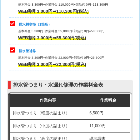
基本料金 3,300円+作業料金 110,000円+部品代 0円=113,300円
WEB割引3,000円➡110,300円(税込)
交換・取付（タンク）
22,000円+材料費
マス交換（深さ50㎝以上）
66,000円
交換・取付(単水栓（壁付・デッキ
13,200円+材料費
コンクリート斫り（厚さ10㎝まで）
27,500円
排水桝交換（1箇所）
式）)
基本料金 3,300円+作業料金 55,000円+部品代 0円=58,300円
コンクリート斫り（厚さ10㎝超え）
38,500円
WEB割引3,000円➡55,300円(税込)
交換・取付(混合水栓（壁付・デッキ
16,500円+材料費
式・ワンホール）)
モルタル補修（厚さ10㎝まで）
27,500円
排水管補修
基本料金 3,300円+作業料金 22,000円+部品代 0円=25,300円
交換・取付(排水栓・排水トラップ
22,000円+材料費
モルタル補修（厚さ10㎝超え）
38,500円
WEB割引3,000円➡22,300円(税込)
（P/S/ポップアップ））
台所シンク・作業台設置
現場見積
交換・取付（その他部品）
11,000円+材料費
排水管つまり・水漏れ修理の作業料金表
追加人工
16,500円
持込商品取付（単水栓）
13,200円
作業内容
作業料金
廃棄・処分
現場見積
持込商品取付（混合水栓）
16,500円
排水管つまり（軽度の詰まり）
5,500円
※給水管工事は20mmまでの価格です。
持込商品取付（浄水器・分岐水栓）
16,500円
排水管つまり（中度の詰まり）
11,000円
給水管工事※（ホール加工)
16,500円
排水管つまり（高度の詰まり）
現地調査