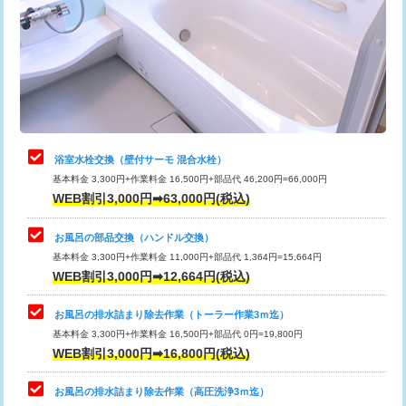
桝清掃
8,800円
止水・漏水調査・防水処理・清掃・修
11,000円
理・調整・分解・加工など（軽作業）
止水・漏水調査・防水処理・清掃・修
22,000円
理・調整・分解・加工など（中作業）
浴室水栓交換（壁付サーモ 混合水栓）
基本料金 3,300円+作業料金 16,500円+部品代 46,200円=66,000円
止水・漏水調査・防水処理・清掃・修
33,000円
WEB割引3,000円➡63,000円(税込)
理・調整・分解・加工など（重作業）
お風呂の部品交換（ハンドル交換）
トイレタンク脱着
16,500円
基本料金 3,300円+作業料金 11,000円+部品代 1,364円=15,664円
WEB割引3,000円➡12,664円(税込)
トイレ便器脱着
16,500円
タンクレストイレ脱着
33,000円
お風呂の排水詰まり除去作業（トーラー作業3ｍ迄）
基本料金 3,300円+作業料金 16,500円+部品代 0円=19,800円
小便器トイレ脱着
現地見積
WEB割引3,000円➡16,800円(税込)
その他部品の脱着
8,800円～
お風呂の排水詰まり除去作業（高圧洗浄3ｍ迄）