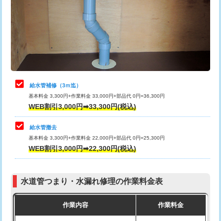
排水管工事（土の掘削・埋め戻し作
11,000円~
桝清掃
8,800円
業）
止水・漏水調査・防水処理・清掃・修
11,000円
排水管工事（排水管工事/3ｍまで）
55,000円
理・調整・分解・加工など（軽作業）
排水管工事（追加 排水管工事/3ｍ超
+11,000円
止水・漏水調査・防水処理・清掃・修
22,000円
え）
理・調整・分解・加工など（中作業）
給水管補修（3ｍ迄）
マス交換（土の掘削・埋め戻し作業）
11,000円~
基本料金 3,300円+作業料金 33,000円+部品代 0円=36,300円
止水・漏水調査・防水処理・清掃・修
33,000円
WEB割引3,000円➡33,300円(税込)
理・調整・分解・加工など（重作業）
マス交換（深さ50㎝未満）
55,000円
給水管撤去
その他部品の脱着
8,800円～
マス交換（深さ50㎝以上）
66,000円
基本料金 3,300円+作業料金 22,000円+部品代 0円=25,300円
WEB割引3,000円➡22,300円(税込)
交換・取付（タンク）
22,000円+材料費
コンクリート斫り（厚さ10㎝まで）
27,500円
交換・取付(単水栓（壁付・デッキ
13,200円+材料費
コンクリート斫り（厚さ10㎝超え）
38,500円
式）)
水道管つまり・水漏れ修理の作業料金表
モルタル補修（厚さ10㎝まで）
27,500円
交換・取付(混合水栓（壁付・デッキ
16,500円+材料費
作業内容
作業料金
式・ワンホール）)
モルタル補修（厚さ10㎝超え）
38,500円