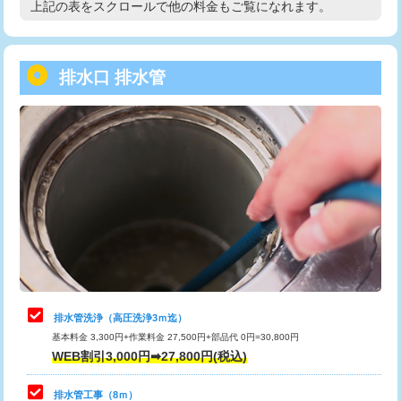
上記の表をスクロールで他の料金もご覧になれます。
高度高圧洗浄換
現地調査
用/3ｍまで)
トーラー作業
16,500円
給水管工事※（塩ビ管（VP・HI）使
+8,800円
用（追加）/3ｍ超え)
排水口 排水管
トーラー機使用/3mまで
33,000円
給水管工事※（ライニング鋼管・銅
44,000円
追加トーラー機使用/3m超え
+3,300円
管・ポリ管・HT管使用/3ｍまで)
カメラ調査
33,000円
給水管工事※（ライニング鋼管・銅
+8,800円
管・ポリ管・HT管使用/3ｍ超え)
桝清掃
8,800円
排水管工事（土の掘削・埋め戻し作
11,000円~
止水・漏水調査・防水処理・清掃・修
11,000円
業）
理・調整・分解・加工など（軽作業）
排水管工事（排水管工事/3ｍまで）
55,000円
止水・漏水調査・防水処理・清掃・修
22,000円
理・調整・分解・加工など（中作業）
排水管工事（追加 排水管工事/3ｍ超
+11,000円
排水管洗浄（高圧洗浄3ｍ迄）
え）
基本料金 3,300円+作業料金 27,500円+部品代 0円=30,800円
止水・漏水調査・防水処理・清掃・修
33,000円
WEB割引3,000円➡27,800円(税込)
理・調整・分解・加工など（重作業）
マス交換（土の掘削・埋め戻し作業）
11,000円~
排水管工事（8ｍ）
その他部品の脱着
8,800円～
マス交換（深さ50㎝未満）
55,000円