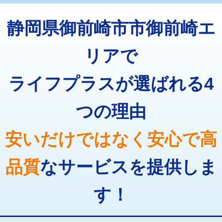
トーラー機使用/3mまで
33,000円
マス交換（深さ50㎝以上）
66,000円
静岡県御前崎市市御前崎エ
追加トーラー機使用/3m超え
+3,300円
コンクリート斫り（厚さ10㎝まで）
27,500円
カメラ調査
33,000円
リアで
コンクリート斫り（厚さ10㎝超え）
38,500円
桝清掃
8,800円
ライフプラスが選ばれる4
モルタル補修（厚さ10㎝まで）
27,500円
止水・漏水調査・防水処理・清掃・修
11,000円
理・調整・分解・加工など（軽作業）
モルタル補修（厚さ10㎝超え）
38,500円
つの理由
止水・漏水調査・防水処理・清掃・修
22,000円
追加人工
16,500円
理・調整・分解・加工など（中作業）
安いだけではなく安心で高
廃棄・処分
現場見積
止水・漏水調査・防水処理・清掃・修
33,000円
理・調整・分解・加工など（重作業）
品質
なサービスを提供しま
その他部品の脱着
8,800円～
す！
交換・取付（タンク）
22,000円+材料費
交換・取付(単水栓（壁付・デッキ
13,200円+材料費