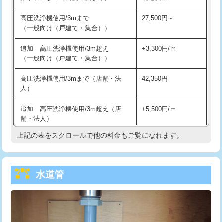
給水管工事※（バンド止め)
3,300円
高圧洗浄機使用/3mまで
27,500円～
（一般向け（戸建て・集合））
給水管工事※（支持金具設置)
5,500円
追加 高圧洗浄機使用/3m超え
+3,300円/ｍ
給水管工事※（保温材使用（バンド止
5,500円
（一般向け（戸建て・集合））
め込み）)
高圧洗浄機使用/3mまで（店舗・法
42,350円
給水管工事※（土の掘削・埋め戻し作
11,000円
人）
業)
追加 高圧洗浄機使用/3m超え（店
+5,500円/ｍ
給水管工事※（塩ビ管（VP・HI）使
33,000円
舗・法人）
用/3ｍまで)
上記の表をスクロールで他の料金もご覧になれます。
高度高圧洗浄換
現地調査
給水管工事※（塩ビ管（VP・HI）使
+8,800円
用（追加）/3ｍ超え)
トーラー作業
16,500円
給水管工事※（ライニング鋼管・銅
44,000円
水道管
トーラー機使用/3mまで
33,000円
管・ポリ管・HT管使用/3ｍまで)
追加トーラー機使用/3m超え
+3,300円
給水管工事※（ライニング鋼管・銅
+8,800円
管・ポリ管・HT管使用/3ｍ超え)
カメラ調査
33,000円