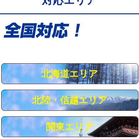
対応エリア
給水管工事※（保温材使用（バンド止
5,500円
め込み）)
給水管工事※（土の掘削・埋め戻し作
11,000円
業)
給水管工事※（塩ビ管（VP・HI）使
33,000円
用/3ｍまで)
給水管工事※（塩ビ管（VP・HI）使
+8,800円
用（追加）/3ｍ超え)
北海道エリア
給水管工事※（ライニング鋼管・銅
44,000円
管・ポリ管・HT管使用/3ｍまで)
北陸・信越エリア
給水管工事※（ライニング鋼管・銅
+8,800円
管・ポリ管・HT管使用/3ｍ超え)
マス交換（土の掘削・埋め戻し作業）
11,000円~
関東エリア
マス交換（深さ50㎝未満）
55,000円