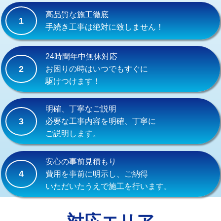
式）)
高品質な施工徹底
1
交換・取付(混合水栓（壁付・デッキ
16,500円+材料費
手続き工事は絶対に致しません！
式・ワンホール）)
交換・取付(排水栓・排水トラップ
22,000円+材料費
24時間年中無休対応
（P/S/ポップアップ））
2
お困りの時はいつでもすぐに
駆けつけます！
交換・取付（その他部品）
11,000円+材料費
持込商品取付（単水栓）
13,200円
明確、丁寧なご説明
3
必要な工事内容を明確、丁寧に
持込商品取付（混合水栓）
16,500円
ご説明します。
持込商品取付（浄水器・分岐水栓）
16,500円
安心の事前見積もり
給水管工事※（ホール加工)
16,500円
4
費用を事前に明示し、ご納得
いただいたうえで施工を行います。
給水管工事※（バンド止め)
3,300円
給水管工事※（支持金具設置)
5,500円