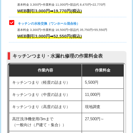
用/3ｍまで)
基本料金 3,300円+作業料金 11,000円+部品代 8,470円=22,770円
止水・漏水調査・防水処理・清掃・修
33,000円
WEB割引3,000円➡19,770円(税込)
理・調整・分解・加工など（重作業）
給水管工事※（塩ビ管（VP・HI）使
+8,800円
用（追加）/3ｍ超え)
キッチンの水栓交換（ワンホール混合栓）
お風呂タンク脱着
16,500円
基本料金 3,300円+作業料金 16,500円+部品代 35,750円=55,550円
給水管工事※（ライニング鋼管・銅
44,000円
WEB割引3,000円➡52,550円(税込)
その他部品の脱着
8,800円～
管・ポリ管・HT管使用/3ｍまで)
交換・取付（タンク）
22,000円+材料費
給水管工事※（ライニング鋼管・銅
+8,800円
管・ポリ管・HT管使用/3ｍ超え)
キッチンつまり・水漏れ修理の作業料金表
交換・取付(単水栓（壁付・デッキ
13,200円+材料費
式）)
排水管工事（土の掘削・埋め戻し作
11,000円~
作業内容
作業料金
業）
交換・取付(混合水栓（壁付・デッキ
16,500円+材料費
キッチンつまり（軽度の詰まり）
5,500円
式・ワンホール）)
排水管工事（排水管工事/3ｍまで）
55,000円
キッチンつまり（中度の詰まり）
11,000円
交換・取付(排水栓・排水トラップ
22,000円+材料費
排水管工事（追加 排水管工事/3ｍ超
+11,000円
（P/S/ポップアップ））
え）
キッチンつまり（高度の詰まり）
現地調査
交換・取付（その他部品）
11,000円+材料費
マス交換（土の掘削・埋め戻し作業）
11,000円~
高圧洗浄機使用/3mまで
27,500円～
（一般向け（戸建て・集合））
持込商品取付（単水栓）
13,200円
マス交換（深さ50㎝未満）
55,000円