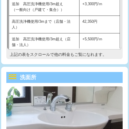
追加 高圧洗浄機使用/3m超え
+3,300円/ｍ
持込商品取付（混合水栓）
16,500円
マス交換（深さ50㎝以上）
66,000円
（一般向け（戸建て・集合））
持込商品取付（浄水器・分岐水栓）
16,500円
コンクリート斫り（厚さ10㎝まで）
27,500円
高圧洗浄機使用/3mまで（店舗・法
42,350円
人）
給水管工事※（ホール加工)
16,500円
コンクリート斫り（厚さ10㎝超え）
38,500円
追加 高圧洗浄機使用/3m超え（店
+5,500円/ｍ
給水管工事※（バンド止め)
3,300円
モルタル補修（厚さ10㎝まで）
27,500円
舗・法人）
給水管工事※（支持金具設置)
5,500円
モルタル補修（厚さ10㎝超え）
38,500円
上記の表をスクロールで他の料金もご覧になれます。
高度高圧洗浄換
現地調査
給水管工事※（保温材使用（バンド止
5,500円
洗面台設置
38,500円
トーラー作業
16,500円
め込み）)
洗面所
追加人工
16,500円
トーラー機使用/3mまで
33,000円
給水管工事※（土の掘削・埋め戻し作
11,000円
業)
廃棄・処分
現場見積
追加トーラー機使用/3m超え
+3,300円
給水管工事※（塩ビ管（VP・HI）使
33,000円
※給水管工事は20mmまでの価格です。
カメラ調査
33,000円
用/3ｍまで)
桝清掃
8,800円
給水管工事※（塩ビ管（VP・HI）使
+8,800円
用（追加）/3ｍ超え)
止水・漏水調査・防水処理・清掃・修
11,000円