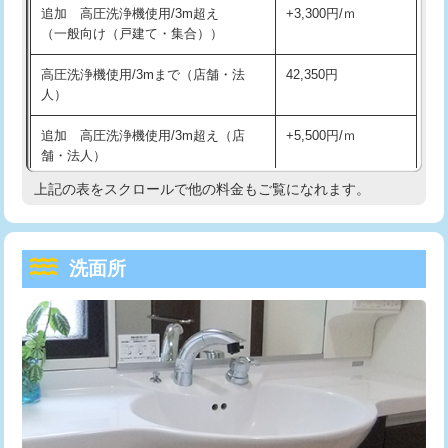
追加 高圧洗浄機使用/3m超え
+3,300円/ｍ
持込商品取付（混合水栓）
16,500円
マス交換（深さ50㎝以上）
66,000円
（一般向け（戸建て・集合））
持込商品取付（浄水器・分岐水栓）
16,500円
コンクリート斫り（厚さ10㎝まで）
27,500円
高圧洗浄機使用/3mまで（店舗・法
42,350円
人）
給水管工事※（ホール加工)
16,500円
コンクリート斫り（厚さ10㎝超え）
38,500円
追加 高圧洗浄機使用/3m超え（店
+5,500円/ｍ
給水管工事※（バンド止め)
3,300円
モルタル補修（厚さ10㎝まで）
27,500円
舗・法人）
給水管工事※（支持金具設置)
5,500円
モルタル補修（厚さ10㎝超え）
38,500円
上記の表をスクロールで他の料金もご覧になれます。
高度高圧洗浄換
現地調査
給水管工事※（保温材使用（バンド止
5,500円
洗面台設置
38,500円
トーラー作業
16,500円
め込み）)
洗面所
追加人工
16,500円
トーラー機使用/3mまで
33,000円
給水管工事※（土の掘削・埋め戻し作
11,000円
業)
廃棄・処分
現場見積
追加トーラー機使用/3m超え
+3,300円
給水管工事※（塩ビ管（VP・HI）使
33,000円
※給水管工事は20mmまでの価格です。
カメラ調査
33,000円
用/3ｍまで)
桝清掃
8,800円
給水管工事※（塩ビ管（VP・HI）使
+8,800円
用（追加）/3ｍ超え)
止水・漏水調査・防水処理・清掃・修
11,000円