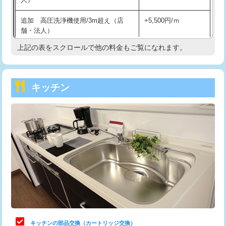
持込商品取付（混合水栓）
16,500円
追加 高圧洗浄機使用/3m超え（店
+5,500円/ｍ
持込商品取付（浄水器・分岐水栓）
16,500円
舗・法人）
持込商品取付（温水洗浄便座）
22,000円
上記の表をスクロールで他の料金もご覧になれます。
高度高圧洗浄換
現地調査
持込商品取付（普通便座⇔温水洗浄便
22,000円
トーラー作業
16,500円
座）
キッチン
トーラー機使用/3mまで
33,000円
給水管工事※（ホール加工)
16,500円
追加トーラー機使用/3m超え
+3,300円
給水管工事※（バンド止め)
3,300円
カメラ調査
33,000円
給水管工事※（支持金具設置)
5,500円
桝清掃
8,800円
給水管工事※（保温材使用（バンド止
5,500円
め込み）)
止水・漏水調査・防水処理・清掃・修
11,000円
理・調整・分解・加工など（軽作業）
給水管工事※（土の掘削・埋め戻し作
11,000円
業)
止水・漏水調査・防水処理・清掃・修
22,000円
理・調整・分解・加工など（中作業）
給水管工事※（塩ビ管（VP・HI）使
33,000円
キッチンの部品交換（カートリッジ交換）