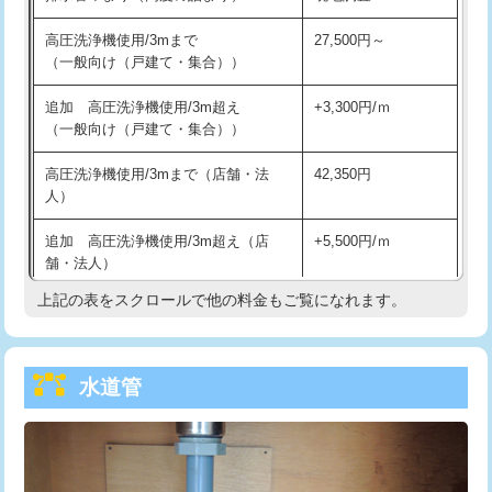
給水管工事※（バンド止め)
3,300円
高圧洗浄機使用/3mまで
27,500円～
（一般向け（戸建て・集合））
給水管工事※（支持金具設置)
5,500円
追加 高圧洗浄機使用/3m超え
+3,300円/ｍ
給水管工事※（保温材使用（バンド止
5,500円
（一般向け（戸建て・集合））
め込み）)
高圧洗浄機使用/3mまで（店舗・法
42,350円
給水管工事※（土の掘削・埋め戻し作
11,000円
人）
業)
追加 高圧洗浄機使用/3m超え（店
+5,500円/ｍ
給水管工事※（塩ビ管（VP・HI）使
33,000円
舗・法人）
用/3ｍまで)
上記の表をスクロールで他の料金もご覧になれます。
高度高圧洗浄換
現地調査
給水管工事※（塩ビ管（VP・HI）使
+8,800円
用（追加）/3ｍ超え)
トーラー作業
16,500円
給水管工事※（ライニング鋼管・銅
44,000円
水道管
トーラー機使用/3mまで
33,000円
管・ポリ管・HT管使用/3ｍまで)
追加トーラー機使用/3m超え
+3,300円
給水管工事※（ライニング鋼管・銅
+8,800円
管・ポリ管・HT管使用/3ｍ超え)
カメラ調査
33,000円