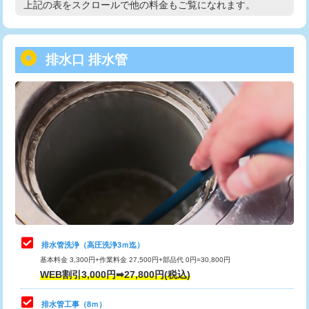
上記の表をスクロールで他の料金もご覧になれます。
高度高圧洗浄換
現地調査
用/3ｍまで)
トーラー作業
16,500円
給水管工事※（塩ビ管（VP・HI）使
+8,800円
用（追加）/3ｍ超え)
排水口 排水管
トーラー機使用/3mまで
33,000円
給水管工事※（ライニング鋼管・銅
44,000円
追加トーラー機使用/3m超え
+3,300円
管・ポリ管・HT管使用/3ｍまで)
カメラ調査
33,000円
給水管工事※（ライニング鋼管・銅
+8,800円
管・ポリ管・HT管使用/3ｍ超え)
桝清掃
8,800円
排水管工事（土の掘削・埋め戻し作
11,000円~
止水・漏水調査・防水処理・清掃・修
11,000円
業）
理・調整・分解・加工など（軽作業）
排水管工事（排水管工事/3ｍまで）
55,000円
止水・漏水調査・防水処理・清掃・修
22,000円
理・調整・分解・加工など（中作業）
排水管工事（追加 排水管工事/3ｍ超
+11,000円
排水管洗浄（高圧洗浄3ｍ迄）
え）
基本料金 3,300円+作業料金 27,500円+部品代 0円=30,800円
止水・漏水調査・防水処理・清掃・修
33,000円
WEB割引3,000円➡27,800円(税込)
理・調整・分解・加工など（重作業）
マス交換（土の掘削・埋め戻し作業）
11,000円~
排水管工事（8ｍ）
その他部品の脱着
8,800円～
マス交換（深さ50㎝未満）
55,000円