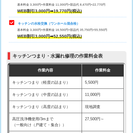
用/3ｍまで)
基本料金 3,300円+作業料金 11,000円+部品代 8,470円=22,770円
止水・漏水調査・防水処理・清掃・修
33,000円
WEB割引3,000円➡19,770円(税込)
理・調整・分解・加工など（重作業）
給水管工事※（塩ビ管（VP・HI）使
+8,800円
用（追加）/3ｍ超え)
キッチンの水栓交換（ワンホール混合栓）
お風呂タンク脱着
16,500円
基本料金 3,300円+作業料金 16,500円+部品代 35,750円=55,550円
給水管工事※（ライニング鋼管・銅
44,000円
WEB割引3,000円➡52,550円(税込)
その他部品の脱着
8,800円～
管・ポリ管・HT管使用/3ｍまで)
交換・取付（タンク）
22,000円+材料費
給水管工事※（ライニング鋼管・銅
+8,800円
管・ポリ管・HT管使用/3ｍ超え)
キッチンつまり・水漏れ修理の作業料金表
交換・取付(単水栓（壁付・デッキ
13,200円+材料費
式）)
排水管工事（土の掘削・埋め戻し作
11,000円~
作業内容
作業料金
業）
交換・取付(混合水栓（壁付・デッキ
16,500円+材料費
キッチンつまり（軽度の詰まり）
5,500円
式・ワンホール）)
排水管工事（排水管工事/3ｍまで）
55,000円
キッチンつまり（中度の詰まり）
11,000円
交換・取付(排水栓・排水トラップ
22,000円+材料費
排水管工事（追加 排水管工事/3ｍ超
+11,000円
（P/S/ポップアップ））
え）
キッチンつまり（高度の詰まり）
現地調査
交換・取付（その他部品）
11,000円+材料費
マス交換（土の掘削・埋め戻し作業）
11,000円~
高圧洗浄機使用/3mまで
27,500円～
（一般向け（戸建て・集合））
持込商品取付（単水栓）
13,200円
マス交換（深さ50㎝未満）
55,000円