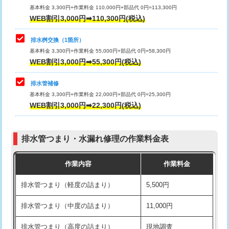
基本料金 3,300円+作業料金 110,000円+部品代 0円=113,300円
WEB割引3,000円➡110,300円(税込)
交換・取付（タンク）
22,000円+材料費
マス交換（深さ50㎝以上）
66,000円
交換・取付(単水栓（壁付・デッキ
13,200円+材料費
コンクリート斫り（厚さ10㎝まで）
27,500円
排水桝交換（1箇所）
式）)
基本料金 3,300円+作業料金 55,000円+部品代 0円=58,300円
コンクリート斫り（厚さ10㎝超え）
38,500円
WEB割引3,000円➡55,300円(税込)
交換・取付(混合水栓（壁付・デッキ
16,500円+材料費
式・ワンホール）)
モルタル補修（厚さ10㎝まで）
27,500円
排水管補修
基本料金 3,300円+作業料金 22,000円+部品代 0円=25,300円
交換・取付(排水栓・排水トラップ
22,000円+材料費
モルタル補修（厚さ10㎝超え）
38,500円
WEB割引3,000円➡22,300円(税込)
（P/S/ポップアップ））
台所シンク・作業台設置
現場見積
交換・取付（その他部品）
11,000円+材料費
排水管つまり・水漏れ修理の作業料金表
追加人工
16,500円
持込商品取付（単水栓）
13,200円
作業内容
作業料金
廃棄・処分
現場見積
持込商品取付（混合水栓）
16,500円
排水管つまり（軽度の詰まり）
5,500円
※給水管工事は20mmまでの価格です。
持込商品取付（浄水器・分岐水栓）
16,500円
排水管つまり（中度の詰まり）
11,000円
給水管工事※（ホール加工)
16,500円
排水管つまり（高度の詰まり）
現地調査