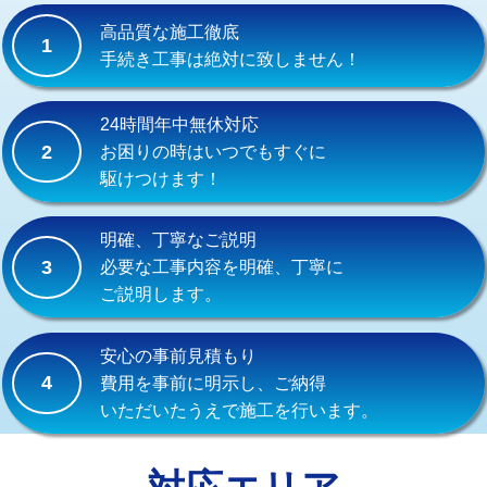
式）)
高品質な施工徹底
1
交換・取付(混合水栓（壁付・デッキ
16,500円+材料費
手続き工事は絶対に致しません！
式・ワンホール）)
交換・取付(排水栓・排水トラップ
22,000円+材料費
24時間年中無休対応
（P/S/ポップアップ））
2
お困りの時はいつでもすぐに
駆けつけます！
交換・取付（その他部品）
11,000円+材料費
持込商品取付（単水栓）
13,200円
明確、丁寧なご説明
3
必要な工事内容を明確、丁寧に
持込商品取付（混合水栓）
16,500円
ご説明します。
持込商品取付（浄水器・分岐水栓）
16,500円
安心の事前見積もり
給水管工事※（ホール加工)
16,500円
4
費用を事前に明示し、ご納得
いただいたうえで施工を行います。
給水管工事※（バンド止め)
3,300円
給水管工事※（支持金具設置)
5,500円