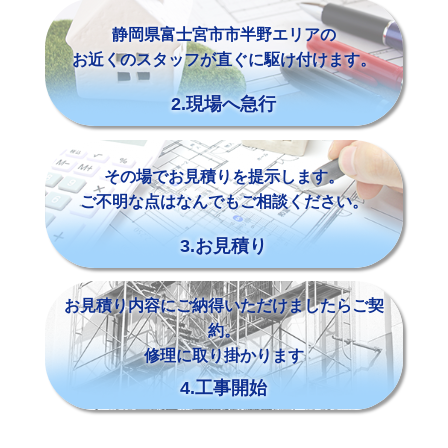
静岡県富士宮市市半野エリアの
お近くのスタッフが直ぐに駆け付けます。
2.現場へ急行
その場でお見積りを提示します。
ご不明な点はなんでもご相談ください。
3.お見積り
お見積り内容にご納得いただけましたらご契
約。
修理に取り掛かります
4.工事開始