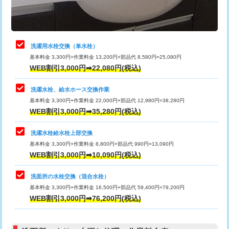
理・調整・分解・加工など（軽作業）
給水管工事※（ライニング鋼管・銅
44,000円
管・ポリ管・HT管使用/3ｍまで)
止水・漏水調査・防水処理・清掃・修
22,000円
理・調整・分解・加工など（中作業）
給水管工事※（ライニング鋼管・銅
+8,800円
洗濯用水栓交換（単水栓）
管・ポリ管・HT管使用/3ｍ超え)
基本料金 3,300円+作業料金 13,200円+部品代 8,580円=25,080円
止水・漏水調査・防水処理・清掃・修
33,000円
WEB割引3,000円➡22,080円(税込)
理・調整・分解・加工など（重作業）
排水管工事（土の掘削・埋め戻し作
11,000円~
業）
洗濯水栓、給水ホース交換作業
キッチンタンク脱着
16,500円
基本料金 3,300円+作業料金 22,000円+部品代 12,980円=38,280円
排水管工事（排水管工事/3ｍまで）
55,000円
WEB割引3,000円➡35,280円(税込)
その他部品の脱着
8,800円～
排水管工事（追加 排水管工事/3ｍ超
+11,000円
交換・取付（タンク）
22,000円+材料費
洗濯水栓給水栓上部交換
え）
基本料金 3,300円+作業料金 8,800円+部品代 990円=13,090円
交換・取付(単水栓（壁付・デッキ
13,200円+材料費
WEB割引3,000円➡10,090円(税込)
マス交換（土の掘削・埋め戻し作業）
11,000円~
式）)
洗面所の水栓交換（混合水栓）
マス交換（深さ50㎝未満）
55,000円
交換・取付(混合水栓（壁付・デッキ
16,500円+材料費
基本料金 3,300円+作業料金 16,500円+部品代 59,400円=79,200円
式・ワンホール）)
WEB割引3,000円➡76,200円(税込)
マス交換（深さ50㎝以上）
66,000円
交換・取付(排水栓・排水トラップ
22,000円+材料費
コンクリート斫り（厚さ10㎝まで）
27,500円
（P/S/ポップアップ））