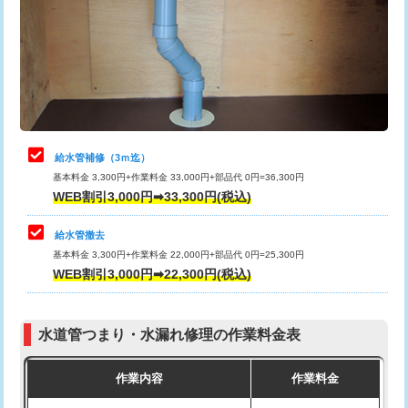
排水管工事（土の掘削・埋め戻し作
11,000円~
桝清掃
8,800円
業）
止水・漏水調査・防水処理・清掃・修
11,000円
排水管工事（排水管工事/3ｍまで）
55,000円
理・調整・分解・加工など（軽作業）
排水管工事（追加 排水管工事/3ｍ超
+11,000円
止水・漏水調査・防水処理・清掃・修
22,000円
え）
理・調整・分解・加工など（中作業）
給水管補修（3ｍ迄）
マス交換（土の掘削・埋め戻し作業）
11,000円~
基本料金 3,300円+作業料金 33,000円+部品代 0円=36,300円
止水・漏水調査・防水処理・清掃・修
33,000円
WEB割引3,000円➡33,300円(税込)
理・調整・分解・加工など（重作業）
マス交換（深さ50㎝未満）
55,000円
給水管撤去
その他部品の脱着
8,800円～
マス交換（深さ50㎝以上）
66,000円
基本料金 3,300円+作業料金 22,000円+部品代 0円=25,300円
WEB割引3,000円➡22,300円(税込)
交換・取付（タンク）
22,000円+材料費
コンクリート斫り（厚さ10㎝まで）
27,500円
交換・取付(単水栓（壁付・デッキ
13,200円+材料費
コンクリート斫り（厚さ10㎝超え）
38,500円
式）)
水道管つまり・水漏れ修理の作業料金表
モルタル補修（厚さ10㎝まで）
27,500円
交換・取付(混合水栓（壁付・デッキ
16,500円+材料費
作業内容
作業料金
式・ワンホール）)
モルタル補修（厚さ10㎝超え）
38,500円