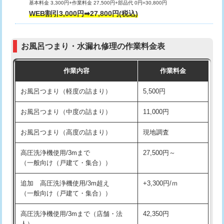
基本料金 3,300円+作業料金 27,500円+部品代 0円=30,800円
交換・取付（タンク）
22,000円+材料費
WEB割引3,000円➡27,800円(税込)
交換・取付（便器）
22,000円+材料費
お風呂つまり・水漏れ修理の作業料金表
交換・取付（普通便座）
11,000円+材料費
作業内容
作業料金
交換・取付（温水洗浄便座）
16,500円+材料費
お風呂つまり（軽度の詰まり）
5,500円
交換・取付(単水栓（壁付・デッキ
13,200円+材料費
式）)
お風呂つまり（中度の詰まり）
11,000円
交換・取付(混合水栓（壁付・デッキ
16,500円+材料費
お風呂つまり（高度の詰まり）
現地調査
式・ワンホール）)
高圧洗浄機使用/3mまで
27,500円～
交換・取付(排水栓・排水トラップ
22,000円+材料費
（一般向け（戸建て・集合））
（P/S/ポップアップ））
追加 高圧洗浄機使用/3m超え
+3,300円/ｍ
交換・取付（その他部品）
11,000円+材料費
（一般向け（戸建て・集合））
持込商品取付（単水栓）
13,200円
高圧洗浄機使用/3mまで（店舗・法
42,350円
人）