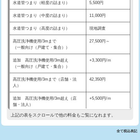
水道管つまり（軽度の詰まり）
5,500円
交換・取付(排水栓・排水トラップ
22,000円+材料費
洗面台設置
38,500円
（P/S/ポップアップ））
水道管つまり（中度の詰まり）
11,000円
化粧台設置
22,000円
交換・取付（その他部品）
11,000円+材料費
水道管つまり（高度の詰まり）
現地調査
追加人工
16,500円
持込商品取付（単水栓）
13,200円
高圧洗浄機使用/3mまで
27,500円～
廃棄・処分
現場見積
（一般向け（戸建て・集合））
持込商品取付（混合水栓）
16,500円
※給水管工事は20mmまでの価格です。
追加 高圧洗浄機使用/3m超え
+3,300円/ｍ
持込商品取付（浄水器・分岐水栓）
16,500円
（一般向け（戸建て・集合））
排水管工事（土の掘削・埋め戻し作
11,000円~
高圧洗浄機使用/3mまで（店舗・法
42,350円
業）
人）
排水管工事（排水管工事/3ｍまで）
55,000円
追加 高圧洗浄機使用/3m超え（店
+5,500円/ｍ
舗・法人）
排水管工事（追加 排水管工事/3ｍ超
+11,000円
え）
上記の表をスクロールで他の料金もご覧になれます。
高度高圧洗浄換
現地調査
マス交換（土の掘削・埋め戻し作業）
11,000円~
トーラー作業
16,500円
全て税込表記
マス交換（深さ50㎝未満）
55,000円