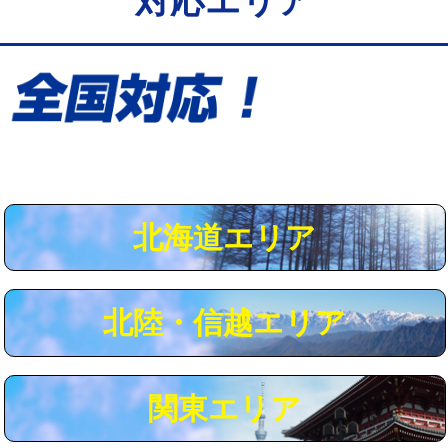
対応エリア
給水管工事※（保温材使用（バンド止
5,500円
め込み）)
給水管工事※（土の掘削・埋め戻し作
11,000円
業)
給水管工事※（塩ビ管（VP・HI）使
33,000円
用/3ｍまで)
給水管工事※（塩ビ管（VP・HI）使
+8,800円
用（追加）/3ｍ超え)
北海道エリア
給水管工事※（ライニング鋼管・銅
44,000円
管・ポリ管・HT管使用/3ｍまで)
北陸・信越エリア
給水管工事※（ライニング鋼管・銅
+8,800円
管・ポリ管・HT管使用/3ｍ超え)
マス交換（土の掘削・埋め戻し作業）
11,000円~
関東エリア
マス交換（深さ50㎝未満）
55,000円