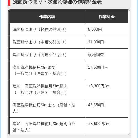
洗面所つまり・水漏れ修理の作業料金表
コンクリート斫り（厚さ10㎝超え）
38,500円
交換・取付（その他部品）
11,000円+材料費
作業内容
作業料金
モルタル補修（厚さ10㎝まで）
27,500円
持込商品取付（単水栓）
13,200円
洗面所つまり（軽度の詰まり）
5,500円
モルタル補修（厚さ10㎝超え）
38,500円
持込商品取付（混合水栓）
16,500円
洗面所つまり（中度の詰まり）
11,000円
洗面台設置
38,500円
持込商品取付（浄水器・分岐水栓）
16,500円
洗面所つまり（高度の詰まり）
現地調査
バスタブ設置
現場見積
給水管工事※（ホール加工)
16,500円
高圧洗浄機使用/3mまで
27,500円～
追加人工
16,500円
（一般向け（戸建て・集合））
給水管工事※（バンド止め)
3,300円
廃棄・処分
現場見積
追加 高圧洗浄機使用/3m超え
+3,300円/ｍ
給水管工事※（支持金具設置)
5,500円
（一般向け（戸建て・集合））
※給水管工事は20mmまでの価格です。
給水管工事※（保温材使用（バンド止
5,500円
高圧洗浄機使用/3mまで（店舗・法
42,350円
め込み）)
人）
給水管工事※（土の掘削・埋め戻し作
11,000円
追加 高圧洗浄機使用/3m超え（店
+5,500円/ｍ
業)
舗・法人）
給水管工事※（塩ビ管（VP・HI）使
33,000円