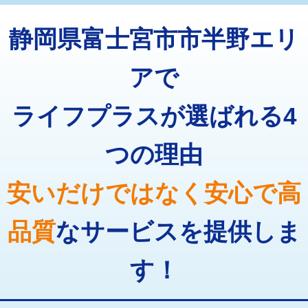
トーラー機使用/3mまで
33,000円
マス交換（深さ50㎝以上）
66,000円
静岡県富士宮市市半野エリ
追加トーラー機使用/3m超え
+3,300円
コンクリート斫り（厚さ10㎝まで）
27,500円
カメラ調査
33,000円
アで
コンクリート斫り（厚さ10㎝超え）
38,500円
桝清掃
8,800円
ライフプラスが選ばれる4
モルタル補修（厚さ10㎝まで）
27,500円
止水・漏水調査・防水処理・清掃・修
11,000円
理・調整・分解・加工など（軽作業）
モルタル補修（厚さ10㎝超え）
38,500円
つの理由
止水・漏水調査・防水処理・清掃・修
22,000円
追加人工
16,500円
理・調整・分解・加工など（中作業）
安いだけではなく安心で高
廃棄・処分
現場見積
止水・漏水調査・防水処理・清掃・修
33,000円
理・調整・分解・加工など（重作業）
品質
なサービスを提供しま
その他部品の脱着
8,800円～
す！
交換・取付（タンク）
22,000円+材料費
交換・取付(単水栓（壁付・デッキ
13,200円+材料費