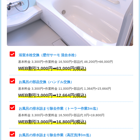
桝清掃
8,800円
止水・漏水調査・防水処理・清掃・修
11,000円
理・調整・分解・加工など（軽作業）
止水・漏水調査・防水処理・清掃・修
22,000円
理・調整・分解・加工など（中作業）
浴室水栓交換（壁付サーモ 混合水栓）
基本料金 3,300円+作業料金 16,500円+部品代 46,200円=66,000円
止水・漏水調査・防水処理・清掃・修
33,000円
WEB割引3,000円➡63,000円(税込)
理・調整・分解・加工など（重作業）
お風呂の部品交換（ハンドル交換）
トイレタンク脱着
16,500円
基本料金 3,300円+作業料金 11,000円+部品代 1,364円=15,664円
WEB割引3,000円➡12,664円(税込)
トイレ便器脱着
16,500円
タンクレストイレ脱着
33,000円
お風呂の排水詰まり除去作業（トーラー作業3ｍ迄）
基本料金 3,300円+作業料金 16,500円+部品代 0円=19,800円
小便器トイレ脱着
現地見積
WEB割引3,000円➡16,800円(税込)
その他部品の脱着
8,800円～
お風呂の排水詰まり除去作業（高圧洗浄3ｍ迄）