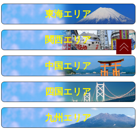
マス交換（深さ50㎝以上）
66,000円
東海エリア
コンクリート斫り（厚さ10㎝まで）
27,500円
コンクリート斫り（厚さ10㎝超え）
38,500円
関西エリア
モルタル補修（厚さ10㎝まで）
27,500円
モルタル補修（厚さ10㎝超え）
38,500円
中国エリア
追加人工
16,500円
廃棄・処分
現場見積
四国エリア
※給水管工事は20mmまでの価格です。
九州エリア