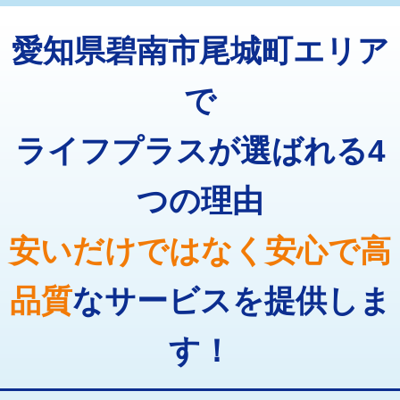
トーラー機使用/3mまで
33,000円
マス交換（深さ50㎝以上）
66,000円
愛知県碧南市尾城町エリア
追加トーラー機使用/3m超え
+3,300円
コンクリート斫り（厚さ10㎝まで）
27,500円
カメラ調査
33,000円
で
コンクリート斫り（厚さ10㎝超え）
38,500円
桝清掃
8,800円
ライフプラスが選ばれる4
モルタル補修（厚さ10㎝まで）
27,500円
止水・漏水調査・防水処理・清掃・修
11,000円
理・調整・分解・加工など（軽作業）
モルタル補修（厚さ10㎝超え）
38,500円
つの理由
止水・漏水調査・防水処理・清掃・修
22,000円
追加人工
16,500円
理・調整・分解・加工など（中作業）
安いだけではなく安心で高
廃棄・処分
現場見積
止水・漏水調査・防水処理・清掃・修
33,000円
理・調整・分解・加工など（重作業）
品質
なサービスを提供しま
その他部品の脱着
8,800円～
す！
交換・取付（タンク）
22,000円+材料費
交換・取付(単水栓（壁付・デッキ
13,200円+材料費