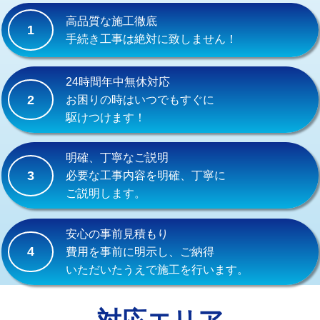
式）)
高品質な施工徹底
1
交換・取付(混合水栓（壁付・デッキ
16,500円+材料費
手続き工事は絶対に致しません！
式・ワンホール）)
交換・取付(排水栓・排水トラップ
22,000円+材料費
24時間年中無休対応
（P/S/ポップアップ））
2
お困りの時はいつでもすぐに
駆けつけます！
交換・取付（その他部品）
11,000円+材料費
持込商品取付（単水栓）
13,200円
明確、丁寧なご説明
3
必要な工事内容を明確、丁寧に
持込商品取付（混合水栓）
16,500円
ご説明します。
持込商品取付（浄水器・分岐水栓）
16,500円
安心の事前見積もり
給水管工事※（ホール加工)
16,500円
4
費用を事前に明示し、ご納得
いただいたうえで施工を行います。
給水管工事※（バンド止め)
3,300円
給水管工事※（支持金具設置)
5,500円