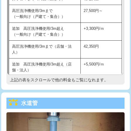
給水管工事※（バンド止め)
3,300円
高圧洗浄機使用/3mまで
27,500円～
（一般向け（戸建て・集合））
給水管工事※（支持金具設置)
5,500円
追加 高圧洗浄機使用/3m超え
+3,300円/ｍ
給水管工事※（保温材使用（バンド止
5,500円
（一般向け（戸建て・集合））
め込み）)
高圧洗浄機使用/3mまで（店舗・法
42,350円
給水管工事※（土の掘削・埋め戻し作
11,000円
人）
業)
追加 高圧洗浄機使用/3m超え（店
+5,500円/ｍ
給水管工事※（塩ビ管（VP・HI）使
33,000円
舗・法人）
用/3ｍまで)
上記の表をスクロールで他の料金もご覧になれます。
高度高圧洗浄換
現地調査
給水管工事※（塩ビ管（VP・HI）使
+8,800円
用（追加）/3ｍ超え)
トーラー作業
16,500円
給水管工事※（ライニング鋼管・銅
44,000円
水道管
トーラー機使用/3mまで
33,000円
管・ポリ管・HT管使用/3ｍまで)
追加トーラー機使用/3m超え
+3,300円
給水管工事※（ライニング鋼管・銅
+8,800円
管・ポリ管・HT管使用/3ｍ超え)
カメラ調査
33,000円