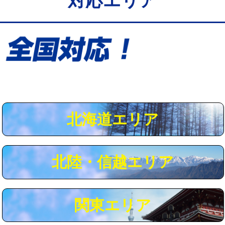
対応エリア
給水管工事※（保温材使用（バンド止
5,500円
め込み）)
給水管工事※（土の掘削・埋め戻し作
11,000円
業)
給水管工事※（塩ビ管（VP・HI）使
33,000円
用/3ｍまで)
給水管工事※（塩ビ管（VP・HI）使
+8,800円
用（追加）/3ｍ超え)
北海道エリア
給水管工事※（ライニング鋼管・銅
44,000円
管・ポリ管・HT管使用/3ｍまで)
北陸・信越エリア
給水管工事※（ライニング鋼管・銅
+8,800円
管・ポリ管・HT管使用/3ｍ超え)
マス交換（土の掘削・埋め戻し作業）
11,000円~
関東エリア
マス交換（深さ50㎝未満）
55,000円