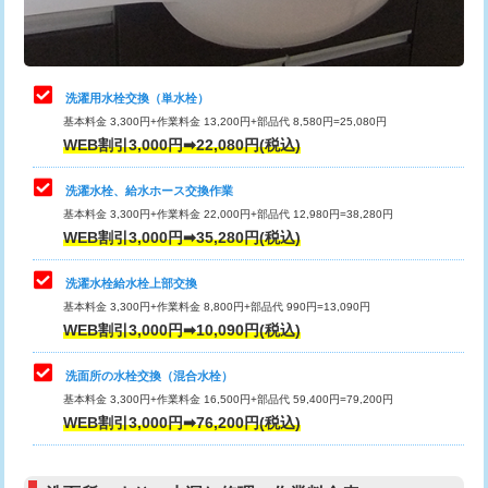
理・調整・分解・加工など（軽作業）
給水管工事※（ライニング鋼管・銅
44,000円
管・ポリ管・HT管使用/3ｍまで)
止水・漏水調査・防水処理・清掃・修
22,000円
理・調整・分解・加工など（中作業）
給水管工事※（ライニング鋼管・銅
+8,800円
洗濯用水栓交換（単水栓）
管・ポリ管・HT管使用/3ｍ超え)
基本料金 3,300円+作業料金 13,200円+部品代 8,580円=25,080円
止水・漏水調査・防水処理・清掃・修
33,000円
WEB割引3,000円➡22,080円(税込)
理・調整・分解・加工など（重作業）
排水管工事（土の掘削・埋め戻し作
11,000円~
業）
洗濯水栓、給水ホース交換作業
キッチンタンク脱着
16,500円
基本料金 3,300円+作業料金 22,000円+部品代 12,980円=38,280円
排水管工事（排水管工事/3ｍまで）
55,000円
WEB割引3,000円➡35,280円(税込)
その他部品の脱着
8,800円～
排水管工事（追加 排水管工事/3ｍ超
+11,000円
交換・取付（タンク）
22,000円+材料費
洗濯水栓給水栓上部交換
え）
基本料金 3,300円+作業料金 8,800円+部品代 990円=13,090円
交換・取付(単水栓（壁付・デッキ
13,200円+材料費
WEB割引3,000円➡10,090円(税込)
マス交換（土の掘削・埋め戻し作業）
11,000円~
式）)
洗面所の水栓交換（混合水栓）
マス交換（深さ50㎝未満）
55,000円
交換・取付(混合水栓（壁付・デッキ
16,500円+材料費
基本料金 3,300円+作業料金 16,500円+部品代 59,400円=79,200円
式・ワンホール）)
WEB割引3,000円➡76,200円(税込)
マス交換（深さ50㎝以上）
66,000円
交換・取付(排水栓・排水トラップ
22,000円+材料費
コンクリート斫り（厚さ10㎝まで）
27,500円
（P/S/ポップアップ））