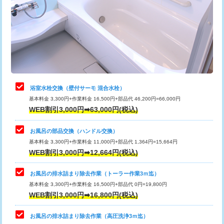
桝清掃
8,800円
止水・漏水調査・防水処理・清掃・修
11,000円
理・調整・分解・加工など（軽作業）
止水・漏水調査・防水処理・清掃・修
22,000円
理・調整・分解・加工など（中作業）
浴室水栓交換（壁付サーモ 混合水栓）
基本料金 3,300円+作業料金 16,500円+部品代 46,200円=66,000円
止水・漏水調査・防水処理・清掃・修
33,000円
WEB割引3,000円➡63,000円(税込)
理・調整・分解・加工など（重作業）
お風呂の部品交換（ハンドル交換）
トイレタンク脱着
16,500円
基本料金 3,300円+作業料金 11,000円+部品代 1,364円=15,664円
WEB割引3,000円➡12,664円(税込)
トイレ便器脱着
16,500円
タンクレストイレ脱着
33,000円
お風呂の排水詰まり除去作業（トーラー作業3ｍ迄）
基本料金 3,300円+作業料金 16,500円+部品代 0円=19,800円
小便器トイレ脱着
現地見積
WEB割引3,000円➡16,800円(税込)
その他部品の脱着
8,800円～
お風呂の排水詰まり除去作業（高圧洗浄3ｍ迄）