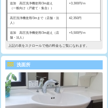
追加 高圧洗浄機使用/3m超え
+3,300円/ｍ
持込商品取付（混合水栓）
16,500円
マス交換（深さ50㎝以上）
66,000円
（一般向け（戸建て・集合））
持込商品取付（浄水器・分岐水栓）
16,500円
コンクリート斫り（厚さ10㎝まで）
27,500円
高圧洗浄機使用/3mまで（店舗・法
42,350円
人）
給水管工事※（ホール加工)
16,500円
コンクリート斫り（厚さ10㎝超え）
38,500円
追加 高圧洗浄機使用/3m超え（店
+5,500円/ｍ
給水管工事※（バンド止め)
3,300円
モルタル補修（厚さ10㎝まで）
27,500円
舗・法人）
給水管工事※（支持金具設置)
5,500円
モルタル補修（厚さ10㎝超え）
38,500円
上記の表をスクロールで他の料金もご覧になれます。
高度高圧洗浄換
現地調査
給水管工事※（保温材使用（バンド止
5,500円
洗面台設置
38,500円
トーラー作業
16,500円
め込み）)
洗面所
追加人工
16,500円
トーラー機使用/3mまで
33,000円
給水管工事※（土の掘削・埋め戻し作
11,000円
業)
廃棄・処分
現場見積
追加トーラー機使用/3m超え
+3,300円
給水管工事※（塩ビ管（VP・HI）使
33,000円
※給水管工事は20mmまでの価格です。
カメラ調査
33,000円
用/3ｍまで)
桝清掃
8,800円
給水管工事※（塩ビ管（VP・HI）使
+8,800円
用（追加）/3ｍ超え)
止水・漏水調査・防水処理・清掃・修
11,000円