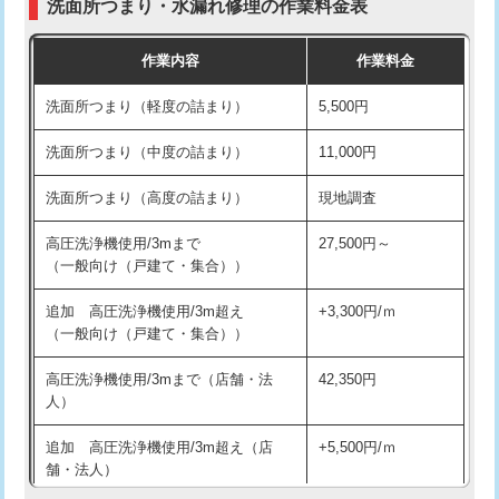
洗面所つまり・水漏れ修理の作業料金表
コンクリート斫り（厚さ10㎝超え）
38,500円
交換・取付（その他部品）
11,000円+材料費
作業内容
作業料金
モルタル補修（厚さ10㎝まで）
27,500円
持込商品取付（単水栓）
13,200円
洗面所つまり（軽度の詰まり）
5,500円
モルタル補修（厚さ10㎝超え）
38,500円
持込商品取付（混合水栓）
16,500円
洗面所つまり（中度の詰まり）
11,000円
洗面台設置
38,500円
持込商品取付（浄水器・分岐水栓）
16,500円
洗面所つまり（高度の詰まり）
現地調査
バスタブ設置
現場見積
給水管工事※（ホール加工)
16,500円
高圧洗浄機使用/3mまで
27,500円～
追加人工
16,500円
（一般向け（戸建て・集合））
給水管工事※（バンド止め)
3,300円
廃棄・処分
現場見積
追加 高圧洗浄機使用/3m超え
+3,300円/ｍ
給水管工事※（支持金具設置)
5,500円
（一般向け（戸建て・集合））
※給水管工事は20mmまでの価格です。
給水管工事※（保温材使用（バンド止
5,500円
高圧洗浄機使用/3mまで（店舗・法
42,350円
め込み）)
人）
給水管工事※（土の掘削・埋め戻し作
11,000円
追加 高圧洗浄機使用/3m超え（店
+5,500円/ｍ
業)
舗・法人）
給水管工事※（塩ビ管（VP・HI）使
33,000円