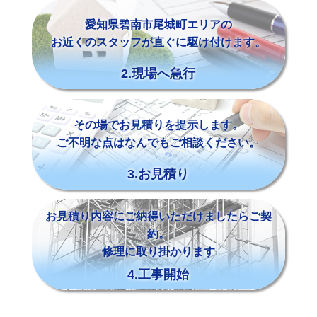
愛知県碧南市尾城町エリアの
お近くのスタッフが直ぐに駆け付けます。
2.現場へ急行
その場でお見積りを提示します。
ご不明な点はなんでもご相談ください。
3.お見積り
お見積り内容にご納得いただけましたらご契
約。
修理に取り掛かります
4.工事開始