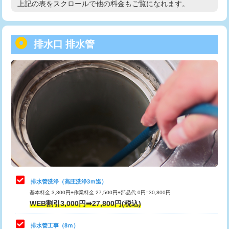
上記の表をスクロールで他の料金もご覧になれます。
高度高圧洗浄換
現地調査
用/3ｍまで)
トーラー作業
16,500円
給水管工事※（塩ビ管（VP・HI）使
+8,800円
用（追加）/3ｍ超え)
排水口 排水管
トーラー機使用/3mまで
33,000円
給水管工事※（ライニング鋼管・銅
44,000円
追加トーラー機使用/3m超え
+3,300円
管・ポリ管・HT管使用/3ｍまで)
カメラ調査
33,000円
給水管工事※（ライニング鋼管・銅
+8,800円
管・ポリ管・HT管使用/3ｍ超え)
桝清掃
8,800円
排水管工事（土の掘削・埋め戻し作
11,000円~
止水・漏水調査・防水処理・清掃・修
11,000円
業）
理・調整・分解・加工など（軽作業）
排水管工事（排水管工事/3ｍまで）
55,000円
止水・漏水調査・防水処理・清掃・修
22,000円
理・調整・分解・加工など（中作業）
排水管工事（追加 排水管工事/3ｍ超
+11,000円
排水管洗浄（高圧洗浄3ｍ迄）
え）
基本料金 3,300円+作業料金 27,500円+部品代 0円=30,800円
止水・漏水調査・防水処理・清掃・修
33,000円
WEB割引3,000円➡27,800円(税込)
理・調整・分解・加工など（重作業）
マス交換（土の掘削・埋め戻し作業）
11,000円~
排水管工事（8ｍ）
その他部品の脱着
8,800円～
マス交換（深さ50㎝未満）
55,000円