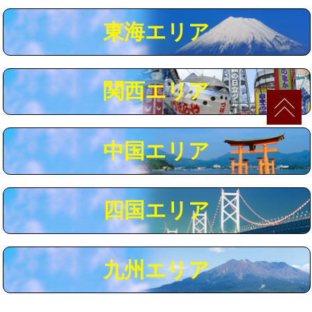
マス交換（深さ50㎝以上）
66,000円
東海エリア
コンクリート斫り（厚さ10㎝まで）
27,500円
コンクリート斫り（厚さ10㎝超え）
38,500円
関西エリア
モルタル補修（厚さ10㎝まで）
27,500円
モルタル補修（厚さ10㎝超え）
38,500円
中国エリア
追加人工
16,500円
廃棄・処分
現場見積
四国エリア
※給水管工事は20mmまでの価格です。
九州エリア