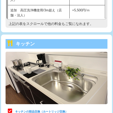
持込商品取付（混合水栓）
16,500円
追加 高圧洗浄機使用/3m超え（店
+5,500円/ｍ
持込商品取付（浄水器・分岐水栓）
16,500円
舗・法人）
持込商品取付（温水洗浄便座）
22,000円
上記の表をスクロールで他の料金もご覧になれます。
高度高圧洗浄換
現地調査
持込商品取付（普通便座⇔温水洗浄便
22,000円
トーラー作業
16,500円
座）
キッチン
トーラー機使用/3mまで
33,000円
給水管工事※（ホール加工)
16,500円
追加トーラー機使用/3m超え
+3,300円
給水管工事※（バンド止め)
3,300円
カメラ調査
33,000円
給水管工事※（支持金具設置)
5,500円
桝清掃
8,800円
給水管工事※（保温材使用（バンド止
5,500円
め込み）)
止水・漏水調査・防水処理・清掃・修
11,000円
理・調整・分解・加工など（軽作業）
給水管工事※（土の掘削・埋め戻し作
11,000円
業)
止水・漏水調査・防水処理・清掃・修
22,000円
理・調整・分解・加工など（中作業）
給水管工事※（塩ビ管（VP・HI）使
33,000円
キッチンの部品交換（カートリッジ交換）