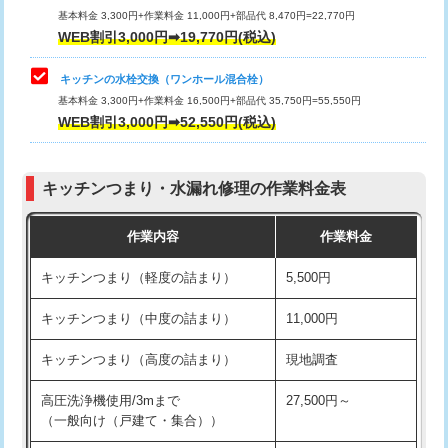
用/3ｍまで)
基本料金 3,300円+作業料金 11,000円+部品代 8,470円=22,770円
止水・漏水調査・防水処理・清掃・修
33,000円
WEB割引3,000円➡19,770円(税込)
理・調整・分解・加工など（重作業）
給水管工事※（塩ビ管（VP・HI）使
+8,800円
用（追加）/3ｍ超え)
キッチンの水栓交換（ワンホール混合栓）
お風呂タンク脱着
16,500円
基本料金 3,300円+作業料金 16,500円+部品代 35,750円=55,550円
給水管工事※（ライニング鋼管・銅
44,000円
WEB割引3,000円➡52,550円(税込)
その他部品の脱着
8,800円～
管・ポリ管・HT管使用/3ｍまで)
交換・取付（タンク）
22,000円+材料費
給水管工事※（ライニング鋼管・銅
+8,800円
管・ポリ管・HT管使用/3ｍ超え)
キッチンつまり・水漏れ修理の作業料金表
交換・取付(単水栓（壁付・デッキ
13,200円+材料費
式）)
排水管工事（土の掘削・埋め戻し作
11,000円~
作業内容
作業料金
業）
交換・取付(混合水栓（壁付・デッキ
16,500円+材料費
キッチンつまり（軽度の詰まり）
5,500円
式・ワンホール）)
排水管工事（排水管工事/3ｍまで）
55,000円
キッチンつまり（中度の詰まり）
11,000円
交換・取付(排水栓・排水トラップ
22,000円+材料費
排水管工事（追加 排水管工事/3ｍ超
+11,000円
（P/S/ポップアップ））
え）
キッチンつまり（高度の詰まり）
現地調査
交換・取付（その他部品）
11,000円+材料費
マス交換（土の掘削・埋め戻し作業）
11,000円~
高圧洗浄機使用/3mまで
27,500円～
（一般向け（戸建て・集合））
持込商品取付（単水栓）
13,200円
マス交換（深さ50㎝未満）
55,000円