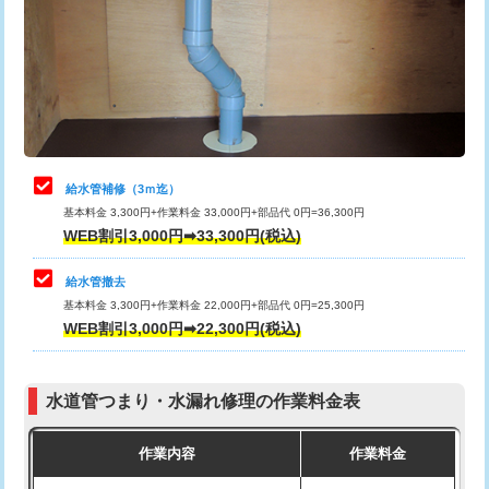
排水管工事（土の掘削・埋め戻し作
11,000円~
桝清掃
8,800円
業）
止水・漏水調査・防水処理・清掃・修
11,000円
排水管工事（排水管工事/3ｍまで）
55,000円
理・調整・分解・加工など（軽作業）
排水管工事（追加 排水管工事/3ｍ超
+11,000円
止水・漏水調査・防水処理・清掃・修
22,000円
え）
理・調整・分解・加工など（中作業）
給水管補修（3ｍ迄）
マス交換（土の掘削・埋め戻し作業）
11,000円~
基本料金 3,300円+作業料金 33,000円+部品代 0円=36,300円
止水・漏水調査・防水処理・清掃・修
33,000円
WEB割引3,000円➡33,300円(税込)
理・調整・分解・加工など（重作業）
マス交換（深さ50㎝未満）
55,000円
給水管撤去
その他部品の脱着
8,800円～
マス交換（深さ50㎝以上）
66,000円
基本料金 3,300円+作業料金 22,000円+部品代 0円=25,300円
WEB割引3,000円➡22,300円(税込)
交換・取付（タンク）
22,000円+材料費
コンクリート斫り（厚さ10㎝まで）
27,500円
交換・取付(単水栓（壁付・デッキ
13,200円+材料費
コンクリート斫り（厚さ10㎝超え）
38,500円
式）)
水道管つまり・水漏れ修理の作業料金表
モルタル補修（厚さ10㎝まで）
27,500円
交換・取付(混合水栓（壁付・デッキ
16,500円+材料費
作業内容
作業料金
式・ワンホール）)
モルタル補修（厚さ10㎝超え）
38,500円