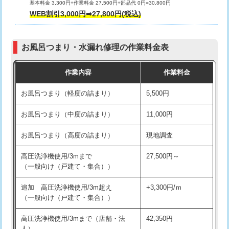
基本料金 3,300円+作業料金 27,500円+部品代 0円=30,800円
交換・取付（タンク）
22,000円+材料費
WEB割引3,000円➡27,800円(税込)
交換・取付（便器）
22,000円+材料費
お風呂つまり・水漏れ修理の作業料金表
交換・取付（普通便座）
11,000円+材料費
作業内容
作業料金
交換・取付（温水洗浄便座）
16,500円+材料費
お風呂つまり（軽度の詰まり）
5,500円
交換・取付(単水栓（壁付・デッキ
13,200円+材料費
式）)
お風呂つまり（中度の詰まり）
11,000円
交換・取付(混合水栓（壁付・デッキ
16,500円+材料費
お風呂つまり（高度の詰まり）
現地調査
式・ワンホール）)
高圧洗浄機使用/3mまで
27,500円～
交換・取付(排水栓・排水トラップ
22,000円+材料費
（一般向け（戸建て・集合））
（P/S/ポップアップ））
追加 高圧洗浄機使用/3m超え
+3,300円/ｍ
交換・取付（その他部品）
11,000円+材料費
（一般向け（戸建て・集合））
持込商品取付（単水栓）
13,200円
高圧洗浄機使用/3mまで（店舗・法
42,350円
人）