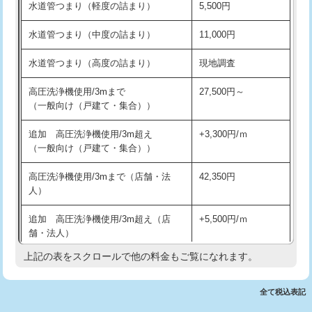
水道管つまり（軽度の詰まり）
5,500円
交換・取付(排水栓・排水トラップ
22,000円+材料費
洗面台設置
38,500円
（P/S/ポップアップ））
水道管つまり（中度の詰まり）
11,000円
化粧台設置
22,000円
交換・取付（その他部品）
11,000円+材料費
水道管つまり（高度の詰まり）
現地調査
追加人工
16,500円
持込商品取付（単水栓）
13,200円
高圧洗浄機使用/3mまで
27,500円～
廃棄・処分
現場見積
（一般向け（戸建て・集合））
持込商品取付（混合水栓）
16,500円
※給水管工事は20mmまでの価格です。
追加 高圧洗浄機使用/3m超え
+3,300円/ｍ
持込商品取付（浄水器・分岐水栓）
16,500円
（一般向け（戸建て・集合））
排水管工事（土の掘削・埋め戻し作
11,000円~
高圧洗浄機使用/3mまで（店舗・法
42,350円
業）
人）
排水管工事（排水管工事/3ｍまで）
55,000円
追加 高圧洗浄機使用/3m超え（店
+5,500円/ｍ
舗・法人）
排水管工事（追加 排水管工事/3ｍ超
+11,000円
え）
上記の表をスクロールで他の料金もご覧になれます。
高度高圧洗浄換
現地調査
マス交換（土の掘削・埋め戻し作業）
11,000円~
トーラー作業
16,500円
全て税込表記
マス交換（深さ50㎝未満）
55,000円