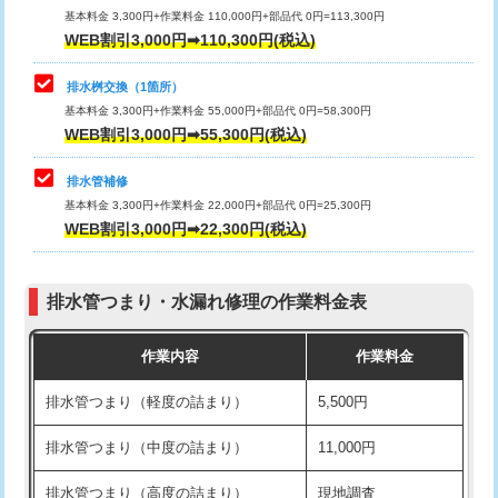
基本料金 3,300円+作業料金 110,000円+部品代 0円=113,300円
WEB割引3,000円➡110,300円(税込)
交換・取付（タンク）
22,000円+材料費
マス交換（深さ50㎝以上）
66,000円
交換・取付(単水栓（壁付・デッキ
13,200円+材料費
コンクリート斫り（厚さ10㎝まで）
27,500円
排水桝交換（1箇所）
式）)
基本料金 3,300円+作業料金 55,000円+部品代 0円=58,300円
コンクリート斫り（厚さ10㎝超え）
38,500円
WEB割引3,000円➡55,300円(税込)
交換・取付(混合水栓（壁付・デッキ
16,500円+材料費
式・ワンホール）)
モルタル補修（厚さ10㎝まで）
27,500円
排水管補修
基本料金 3,300円+作業料金 22,000円+部品代 0円=25,300円
交換・取付(排水栓・排水トラップ
22,000円+材料費
モルタル補修（厚さ10㎝超え）
38,500円
WEB割引3,000円➡22,300円(税込)
（P/S/ポップアップ））
台所シンク・作業台設置
現場見積
交換・取付（その他部品）
11,000円+材料費
排水管つまり・水漏れ修理の作業料金表
追加人工
16,500円
持込商品取付（単水栓）
13,200円
作業内容
作業料金
廃棄・処分
現場見積
持込商品取付（混合水栓）
16,500円
排水管つまり（軽度の詰まり）
5,500円
※給水管工事は20mmまでの価格です。
持込商品取付（浄水器・分岐水栓）
16,500円
排水管つまり（中度の詰まり）
11,000円
給水管工事※（ホール加工)
16,500円
排水管つまり（高度の詰まり）
現地調査