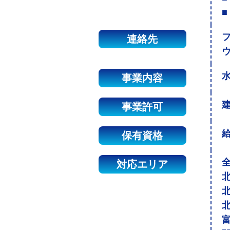
■
連絡先
事業内容
建
事業許可
保有資格
対応エリア