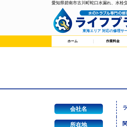
愛知県碧南市古川町蛇口水漏れ、水栓
東海エリア 対応の修理サ
ホーム
作業料金
会社名
関
所在地