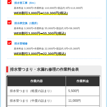
排水管工事（8ｍ）
その他部品の脱着
8,800円～
マス交換（深さ50㎝未満）
55,000円
基本料金 3,300円+作業料金 110,000円+部品代 0円=113,300円
WEB割引3,000円➡110,300円(税込)
交換・取付（タンク）
22,000円+材料費
マス交換（深さ50㎝以上）
66,000円
交換・取付(単水栓（壁付・デッキ
13,200円+材料費
コンクリート斫り（厚さ10㎝まで）
27,500円
排水桝交換（1箇所）
式）)
基本料金 3,300円+作業料金 55,000円+部品代 0円=58,300円
コンクリート斫り（厚さ10㎝超え）
38,500円
WEB割引3,000円➡55,300円(税込)
交換・取付(混合水栓（壁付・デッキ
16,500円+材料費
式・ワンホール）)
モルタル補修（厚さ10㎝まで）
27,500円
排水管補修
基本料金 3,300円+作業料金 22,000円+部品代 0円=25,300円
交換・取付(排水栓・排水トラップ
22,000円+材料費
モルタル補修（厚さ10㎝超え）
38,500円
WEB割引3,000円➡22,300円(税込)
（P/S/ポップアップ））
台所シンク・作業台設置
現場見積
交換・取付（その他部品）
11,000円+材料費
排水管つまり・水漏れ修理の作業料金表
追加人工
16,500円
持込商品取付（単水栓）
13,200円
作業内容
作業料金
廃棄・処分
現場見積
持込商品取付（混合水栓）
16,500円
排水管つまり（軽度の詰まり）
5,500円
※給水管工事は20mmまでの価格です。
持込商品取付（浄水器・分岐水栓）
16,500円
排水管つまり（中度の詰まり）
11,000円
給水管工事※（ホール加工)
16,500円