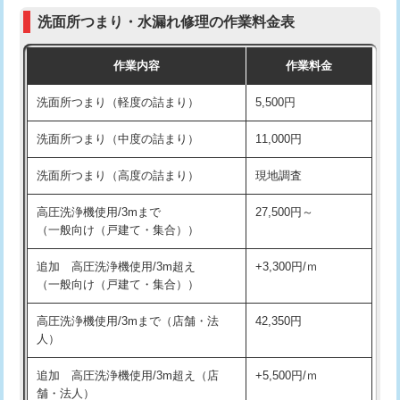
コンクリート斫り（厚さ10㎝まで）
27,500円
（P/S/ポップアップ））
洗面所つまり・水漏れ修理の作業料金表
コンクリート斫り（厚さ10㎝超え）
38,500円
交換・取付（その他部品）
11,000円+材料費
作業内容
作業料金
モルタル補修（厚さ10㎝まで）
27,500円
持込商品取付（単水栓）
13,200円
洗面所つまり（軽度の詰まり）
5,500円
モルタル補修（厚さ10㎝超え）
38,500円
持込商品取付（混合水栓）
16,500円
洗面所つまり（中度の詰まり）
11,000円
洗面台設置
38,500円
持込商品取付（浄水器・分岐水栓）
16,500円
洗面所つまり（高度の詰まり）
現地調査
バスタブ設置
現場見積
給水管工事※（ホール加工)
16,500円
高圧洗浄機使用/3mまで
27,500円～
追加人工
16,500円
（一般向け（戸建て・集合））
給水管工事※（バンド止め)
3,300円
廃棄・処分
現場見積
追加 高圧洗浄機使用/3m超え
+3,300円/ｍ
給水管工事※（支持金具設置)
5,500円
（一般向け（戸建て・集合））
※給水管工事は20mmまでの価格です。
給水管工事※（保温材使用（バンド止
5,500円
高圧洗浄機使用/3mまで（店舗・法
42,350円
め込み）)
人）
給水管工事※（土の掘削・埋め戻し作
11,000円
追加 高圧洗浄機使用/3m超え（店
+5,500円/ｍ
業)
舗・法人）