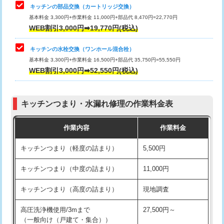
給水管工事※（塩ビ管（VP・HI）使
33,000円
キッチンの部品交換（カートリッジ交換）
用/3ｍまで)
基本料金 3,300円+作業料金 11,000円+部品代 8,470円=22,770円
止水・漏水調査・防水処理・清掃・修
33,000円
WEB割引3,000円➡19,770円(税込)
理・調整・分解・加工など（重作業）
給水管工事※（塩ビ管（VP・HI）使
+8,800円
用（追加）/3ｍ超え)
キッチンの水栓交換（ワンホール混合栓）
お風呂タンク脱着
16,500円
基本料金 3,300円+作業料金 16,500円+部品代 35,750円=55,550円
給水管工事※（ライニング鋼管・銅
44,000円
WEB割引3,000円➡52,550円(税込)
その他部品の脱着
8,800円～
管・ポリ管・HT管使用/3ｍまで)
交換・取付（タンク）
22,000円+材料費
給水管工事※（ライニング鋼管・銅
+8,800円
管・ポリ管・HT管使用/3ｍ超え)
キッチンつまり・水漏れ修理の作業料金表
交換・取付(単水栓（壁付・デッキ
13,200円+材料費
式）)
排水管工事（土の掘削・埋め戻し作
11,000円~
作業内容
作業料金
業）
交換・取付(混合水栓（壁付・デッキ
16,500円+材料費
キッチンつまり（軽度の詰まり）
5,500円
式・ワンホール）)
排水管工事（排水管工事/3ｍまで）
55,000円
キッチンつまり（中度の詰まり）
11,000円
交換・取付(排水栓・排水トラップ
22,000円+材料費
排水管工事（追加 排水管工事/3ｍ超
+11,000円
（P/S/ポップアップ））
え）
キッチンつまり（高度の詰まり）
現地調査
交換・取付（その他部品）
11,000円+材料費
マス交換（土の掘削・埋め戻し作業）
11,000円~
高圧洗浄機使用/3mまで
27,500円～
（一般向け（戸建て・集合））