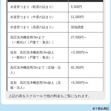
水道管つまり（軽度の詰まり）
5,500円
交換・取付(排水栓・排水トラップ
22,000円+材料費
洗面台設置
38,500円
（P/S/ポップアップ））
水道管つまり（中度の詰まり）
11,000円
化粧台設置
22,000円
交換・取付（その他部品）
11,000円+材料費
水道管つまり（高度の詰まり）
現地調査
追加人工
16,500円
持込商品取付（単水栓）
13,200円
高圧洗浄機使用/3mまで
27,500円～
廃棄・処分
現場見積
（一般向け（戸建て・集合））
持込商品取付（混合水栓）
16,500円
※給水管工事は20mmまでの価格です。
追加 高圧洗浄機使用/3m超え
+3,300円/ｍ
持込商品取付（浄水器・分岐水栓）
16,500円
（一般向け（戸建て・集合））
排水管工事（土の掘削・埋め戻し作
11,000円~
高圧洗浄機使用/3mまで（店舗・法
42,350円
業）
人）
排水管工事（排水管工事/3ｍまで）
55,000円
追加 高圧洗浄機使用/3m超え（店
+5,500円/ｍ
舗・法人）
排水管工事（追加 排水管工事/3ｍ超
+11,000円
え）
上記の表をスクロールで他の料金もご覧になれます。
高度高圧洗浄換
現地調査
マス交換（土の掘削・埋め戻し作業）
11,000円~
トーラー作業
16,500円
全て税込表記