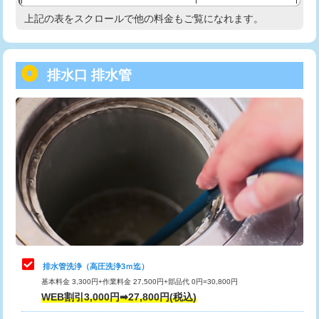
給水管工事※（塩ビ管（VP・HI）使
33,000円
上記の表をスクロールで他の料金もご覧になれます。
高度高圧洗浄換
現地調査
用/3ｍまで)
トーラー作業
16,500円
給水管工事※（塩ビ管（VP・HI）使
+8,800円
用（追加）/3ｍ超え)
排水口 排水管
トーラー機使用/3mまで
33,000円
給水管工事※（ライニング鋼管・銅
44,000円
追加トーラー機使用/3m超え
+3,300円
管・ポリ管・HT管使用/3ｍまで)
カメラ調査
33,000円
給水管工事※（ライニング鋼管・銅
+8,800円
管・ポリ管・HT管使用/3ｍ超え)
桝清掃
8,800円
排水管工事（土の掘削・埋め戻し作
11,000円~
止水・漏水調査・防水処理・清掃・修
11,000円
業）
理・調整・分解・加工など（軽作業）
排水管工事（排水管工事/3ｍまで）
55,000円
止水・漏水調査・防水処理・清掃・修
22,000円
理・調整・分解・加工など（中作業）
排水管工事（追加 排水管工事/3ｍ超
+11,000円
排水管洗浄（高圧洗浄3ｍ迄）
え）
基本料金 3,300円+作業料金 27,500円+部品代 0円=30,800円
止水・漏水調査・防水処理・清掃・修
33,000円
WEB割引3,000円➡27,800円(税込)
理・調整・分解・加工など（重作業）
マス交換（土の掘削・埋め戻し作業）
11,000円~