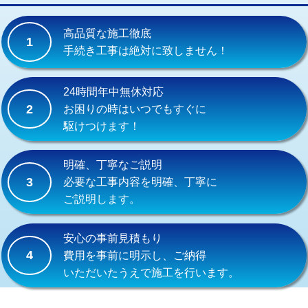
交換・取付(単水栓（壁付・デッキ
13,200円+材料費
式）)
高品質な施工徹底
1
交換・取付(混合水栓（壁付・デッキ
16,500円+材料費
手続き工事は絶対に致しません！
式・ワンホール）)
交換・取付(排水栓・排水トラップ
22,000円+材料費
24時間年中無休対応
（P/S/ポップアップ））
2
お困りの時はいつでもすぐに
駆けつけます！
交換・取付（その他部品）
11,000円+材料費
持込商品取付（単水栓）
13,200円
明確、丁寧なご説明
3
必要な工事内容を明確、丁寧に
持込商品取付（混合水栓）
16,500円
ご説明します。
持込商品取付（浄水器・分岐水栓）
16,500円
安心の事前見積もり
給水管工事※（ホール加工)
16,500円
4
費用を事前に明示し、ご納得
いただいたうえで施工を行います。
給水管工事※（バンド止め)
3,300円
給水管工事※（支持金具設置)
5,500円