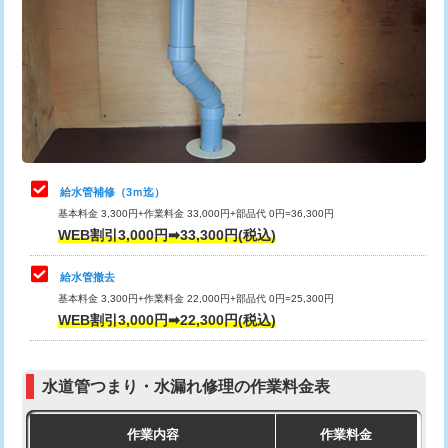
カメラ調査
33,000円
排水管工事（土の掘削・埋め戻し作
11,000円~
桝清掃
8,800円
業）
止水・漏水調査・防水処理・清掃・修
11,000円
排水管工事（排水管工事/3ｍまで）
55,000円
理・調整・分解・加工など（軽作業）
排水管工事（追加 排水管工事/3ｍ超
+11,000円
止水・漏水調査・防水処理・清掃・修
22,000円
え）
理・調整・分解・加工など（中作業）
給水管補修（3ｍ迄）
マス交換（土の掘削・埋め戻し作業）
11,000円~
基本料金 3,300円+作業料金 33,000円+部品代 0円=36,300円
止水・漏水調査・防水処理・清掃・修
33,000円
WEB割引3,000円➡33,300円(税込)
理・調整・分解・加工など（重作業）
マス交換（深さ50㎝未満）
55,000円
給水管撤去
その他部品の脱着
8,800円～
マス交換（深さ50㎝以上）
66,000円
基本料金 3,300円+作業料金 22,000円+部品代 0円=25,300円
WEB割引3,000円➡22,300円(税込)
交換・取付（タンク）
22,000円+材料費
コンクリート斫り（厚さ10㎝まで）
27,500円
交換・取付(単水栓（壁付・デッキ
13,200円+材料費
コンクリート斫り（厚さ10㎝超え）
38,500円
式）)
水道管つまり・水漏れ修理の作業料金表
モルタル補修（厚さ10㎝まで）
27,500円
交換・取付(混合水栓（壁付・デッキ
16,500円+材料費
作業内容
作業料金
式・ワンホール）)
モルタル補修（厚さ10㎝超え）
38,500円