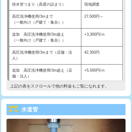
排水管つまり（高度の詰まり）
現地調査
給水管工事※（バンド止め)
3,300円
高圧洗浄機使用/3mまで
27,500円～
（一般向け（戸建て・集合））
給水管工事※（支持金具設置)
5,500円
追加 高圧洗浄機使用/3m超え
+3,300円/ｍ
給水管工事※（保温材使用（バンド止
5,500円
（一般向け（戸建て・集合））
め込み）)
高圧洗浄機使用/3mまで（店舗・法
42,350円
給水管工事※（土の掘削・埋め戻し作
11,000円
人）
業)
追加 高圧洗浄機使用/3m超え（店
+5,500円/ｍ
給水管工事※（塩ビ管（VP・HI）使
33,000円
舗・法人）
用/3ｍまで)
上記の表をスクロールで他の料金もご覧になれます。
高度高圧洗浄換
現地調査
給水管工事※（塩ビ管（VP・HI）使
+8,800円
用（追加）/3ｍ超え)
トーラー作業
16,500円
給水管工事※（ライニング鋼管・銅
44,000円
水道管
トーラー機使用/3mまで
33,000円
管・ポリ管・HT管使用/3ｍまで)
追加トーラー機使用/3m超え
+3,300円
給水管工事※（ライニング鋼管・銅
+8,800円
管・ポリ管・HT管使用/3ｍ超え)