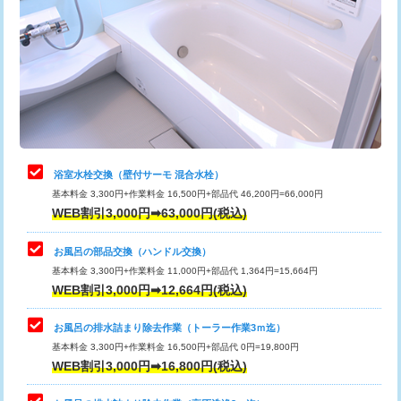
カメラ調査
33,000円
桝清掃
8,800円
止水・漏水調査・防水処理・清掃・修
11,000円
理・調整・分解・加工など（軽作業）
止水・漏水調査・防水処理・清掃・修
22,000円
理・調整・分解・加工など（中作業）
浴室水栓交換（壁付サーモ 混合水栓）
基本料金 3,300円+作業料金 16,500円+部品代 46,200円=66,000円
止水・漏水調査・防水処理・清掃・修
33,000円
WEB割引3,000円➡63,000円(税込)
理・調整・分解・加工など（重作業）
お風呂の部品交換（ハンドル交換）
トイレタンク脱着
16,500円
基本料金 3,300円+作業料金 11,000円+部品代 1,364円=15,664円
WEB割引3,000円➡12,664円(税込)
トイレ便器脱着
16,500円
タンクレストイレ脱着
33,000円
お風呂の排水詰まり除去作業（トーラー作業3ｍ迄）
基本料金 3,300円+作業料金 16,500円+部品代 0円=19,800円
小便器トイレ脱着
現地見積
WEB割引3,000円➡16,800円(税込)
その他部品の脱着
8,800円～