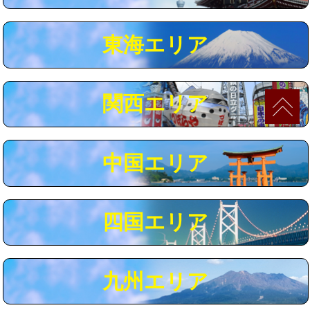
マス交換（深さ50㎝以上）
66,000円
東海エリア
コンクリート斫り（厚さ10㎝まで）
27,500円
コンクリート斫り（厚さ10㎝超え）
38,500円
関西エリア
モルタル補修（厚さ10㎝まで）
27,500円
モルタル補修（厚さ10㎝超え）
38,500円
中国エリア
追加人工
16,500円
廃棄・処分
現場見積
四国エリア
※給水管工事は20mmまでの価格です。
九州エリア