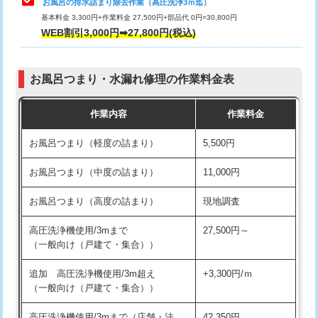
お風呂の排水詰まり除去作業（高圧洗浄3ｍ迄）
基本料金 3,300円+作業料金 27,500円+部品代 0円=30,800円
交換・取付（タンク）
22,000円+材料費
WEB割引3,000円➡27,800円(税込)
交換・取付（便器）
22,000円+材料費
お風呂つまり・水漏れ修理の作業料金表
交換・取付（普通便座）
11,000円+材料費
作業内容
作業料金
交換・取付（温水洗浄便座）
16,500円+材料費
お風呂つまり（軽度の詰まり）
5,500円
交換・取付(単水栓（壁付・デッキ
13,200円+材料費
式）)
お風呂つまり（中度の詰まり）
11,000円
交換・取付(混合水栓（壁付・デッキ
16,500円+材料費
お風呂つまり（高度の詰まり）
現地調査
式・ワンホール）)
高圧洗浄機使用/3mまで
27,500円～
交換・取付(排水栓・排水トラップ
22,000円+材料費
（一般向け（戸建て・集合））
（P/S/ポップアップ））
追加 高圧洗浄機使用/3m超え
+3,300円/ｍ
交換・取付（その他部品）
11,000円+材料費
（一般向け（戸建て・集合））
持込商品取付（単水栓）
13,200円
高圧洗浄機使用/3mまで（店舗・法
42,350円