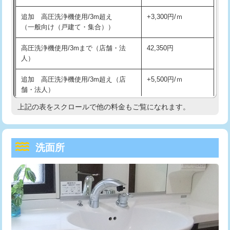
持込商品取付（単水栓）
13,200円
マス交換（深さ50㎝未満）
55,000円
追加 高圧洗浄機使用/3m超え
+3,300円/ｍ
持込商品取付（混合水栓）
16,500円
マス交換（深さ50㎝以上）
66,000円
（一般向け（戸建て・集合））
持込商品取付（浄水器・分岐水栓）
16,500円
コンクリート斫り（厚さ10㎝まで）
27,500円
高圧洗浄機使用/3mまで（店舗・法
42,350円
人）
給水管工事※（ホール加工)
16,500円
コンクリート斫り（厚さ10㎝超え）
38,500円
追加 高圧洗浄機使用/3m超え（店
+5,500円/ｍ
給水管工事※（バンド止め)
3,300円
モルタル補修（厚さ10㎝まで）
27,500円
舗・法人）
給水管工事※（支持金具設置)
5,500円
モルタル補修（厚さ10㎝超え）
38,500円
上記の表をスクロールで他の料金もご覧になれます。
高度高圧洗浄換
現地調査
給水管工事※（保温材使用（バンド止
5,500円
洗面台設置
38,500円
トーラー作業
16,500円
め込み）)
洗面所
追加人工
16,500円
トーラー機使用/3mまで
33,000円
給水管工事※（土の掘削・埋め戻し作
11,000円
業)
廃棄・処分
現場見積
追加トーラー機使用/3m超え
+3,300円
給水管工事※（塩ビ管（VP・HI）使
33,000円
※給水管工事は20mmまでの価格です。
カメラ調査
33,000円
用/3ｍまで)
桝清掃
8,800円
給水管工事※（塩ビ管（VP・HI）使
+8,800円