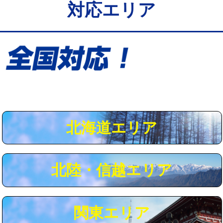
対応エリア
給水管工事※（保温材使用（バンド止
5,500円
め込み）)
給水管工事※（土の掘削・埋め戻し作
11,000円
業)
給水管工事※（塩ビ管（VP・HI）使
33,000円
用/3ｍまで)
給水管工事※（塩ビ管（VP・HI）使
+8,800円
用（追加）/3ｍ超え)
北海道エリア
給水管工事※（ライニング鋼管・銅
44,000円
管・ポリ管・HT管使用/3ｍまで)
北陸・信越エリア
給水管工事※（ライニング鋼管・銅
+8,800円
管・ポリ管・HT管使用/3ｍ超え)
マス交換（土の掘削・埋め戻し作業）
11,000円~
関東エリア
マス交換（深さ50㎝未満）
55,000円