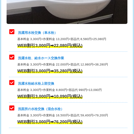
用（追加）/3ｍ超え)
止水・漏水調査・防水処理・清掃・修
11,000円
理・調整・分解・加工など（軽作業）
給水管工事※（ライニング鋼管・銅
44,000円
管・ポリ管・HT管使用/3ｍまで)
止水・漏水調査・防水処理・清掃・修
22,000円
理・調整・分解・加工など（中作業）
給水管工事※（ライニング鋼管・銅
+8,800円
洗濯用水栓交換（単水栓）
管・ポリ管・HT管使用/3ｍ超え)
基本料金 3,300円+作業料金 13,200円+部品代 8,580円=25,080円
止水・漏水調査・防水処理・清掃・修
33,000円
WEB割引3,000円➡22,080円(税込)
理・調整・分解・加工など（重作業）
排水管工事（土の掘削・埋め戻し作
11,000円~
業）
洗濯水栓、給水ホース交換作業
キッチンタンク脱着
16,500円
基本料金 3,300円+作業料金 22,000円+部品代 12,980円=38,280円
排水管工事（排水管工事/3ｍまで）
55,000円
WEB割引3,000円➡35,280円(税込)
その他部品の脱着
8,800円～
排水管工事（追加 排水管工事/3ｍ超
+11,000円
交換・取付（タンク）
22,000円+材料費
洗濯水栓給水栓上部交換
え）
基本料金 3,300円+作業料金 8,800円+部品代 990円=13,090円
交換・取付(単水栓（壁付・デッキ
13,200円+材料費
WEB割引3,000円➡10,090円(税込)
マス交換（土の掘削・埋め戻し作業）
11,000円~
式）)
洗面所の水栓交換（混合水栓）
マス交換（深さ50㎝未満）
55,000円
交換・取付(混合水栓（壁付・デッキ
16,500円+材料費
基本料金 3,300円+作業料金 16,500円+部品代 59,400円=79,200円
式・ワンホール）)
WEB割引3,000円➡76,200円(税込)
マス交換（深さ50㎝以上）
66,000円
交換・取付(排水栓・排水トラップ
22,000円+材料費