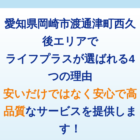
マス交換（深さ50㎝未満）
55,000円
トーラー機使用/3mまで
33,000円
マス交換（深さ50㎝以上）
66,000円
愛知県岡崎市渡通津町西久
追加トーラー機使用/3m超え
+3,300円
コンクリート斫り（厚さ10㎝まで）
27,500円
カメラ調査
33,000円
後エリアで
コンクリート斫り（厚さ10㎝超え）
38,500円
桝清掃
8,800円
ライフプラスが選ばれる4
モルタル補修（厚さ10㎝まで）
27,500円
止水・漏水調査・防水処理・清掃・修
11,000円
理・調整・分解・加工など（軽作業）
モルタル補修（厚さ10㎝超え）
38,500円
つの理由
止水・漏水調査・防水処理・清掃・修
22,000円
追加人工
16,500円
理・調整・分解・加工など（中作業）
安いだけではなく安心で高
廃棄・処分
現場見積
止水・漏水調査・防水処理・清掃・修
33,000円
理・調整・分解・加工など（重作業）
品質
なサービスを提供しま
その他部品の脱着
8,800円～
す！
交換・取付（タンク）
22,000円+材料費