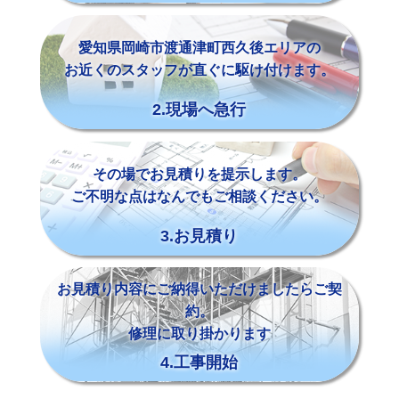
愛知県岡崎市渡通津町西久後エリアの
お近くのスタッフが直ぐに駆け付けます。
2.現場へ急行
その場でお見積りを提示します。
ご不明な点はなんでもご相談ください。
3.お見積り
お見積り内容にご納得いただけましたらご契
約。
修理に取り掛かります
4.工事開始