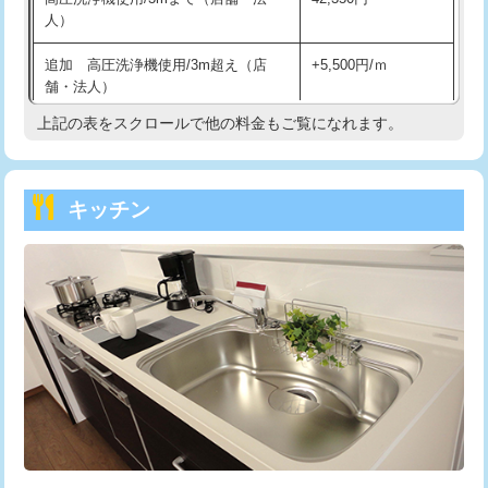
人）
持込商品取付（混合水栓）
16,500円
追加 高圧洗浄機使用/3m超え（店
+5,500円/ｍ
持込商品取付（浄水器・分岐水栓）
16,500円
舗・法人）
持込商品取付（温水洗浄便座）
22,000円
上記の表をスクロールで他の料金もご覧になれます。
高度高圧洗浄換
現地調査
持込商品取付（普通便座⇔温水洗浄便
22,000円
トーラー作業
16,500円
座）
キッチン
トーラー機使用/3mまで
33,000円
給水管工事※（ホール加工)
16,500円
追加トーラー機使用/3m超え
+3,300円
給水管工事※（バンド止め)
3,300円
カメラ調査
33,000円
給水管工事※（支持金具設置)
5,500円
桝清掃
8,800円
給水管工事※（保温材使用（バンド止
5,500円
め込み）)
止水・漏水調査・防水処理・清掃・修
11,000円
理・調整・分解・加工など（軽作業）
給水管工事※（土の掘削・埋め戻し作
11,000円
業)
止水・漏水調査・防水処理・清掃・修
22,000円
理・調整・分解・加工など（中作業）