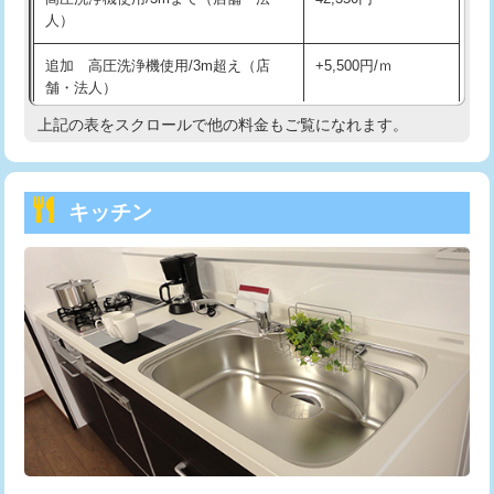
人）
持込商品取付（混合水栓）
16,500円
追加 高圧洗浄機使用/3m超え（店
+5,500円/ｍ
持込商品取付（浄水器・分岐水栓）
16,500円
舗・法人）
持込商品取付（温水洗浄便座）
22,000円
上記の表をスクロールで他の料金もご覧になれます。
高度高圧洗浄換
現地調査
持込商品取付（普通便座⇔温水洗浄便
22,000円
トーラー作業
16,500円
座）
キッチン
トーラー機使用/3mまで
33,000円
給水管工事※（ホール加工)
16,500円
追加トーラー機使用/3m超え
+3,300円
給水管工事※（バンド止め)
3,300円
カメラ調査
33,000円
給水管工事※（支持金具設置)
5,500円
桝清掃
8,800円
給水管工事※（保温材使用（バンド止
5,500円
め込み）)
止水・漏水調査・防水処理・清掃・修
11,000円
理・調整・分解・加工など（軽作業）
給水管工事※（土の掘削・埋め戻し作
11,000円
業)
止水・漏水調査・防水処理・清掃・修
22,000円
理・調整・分解・加工など（中作業）