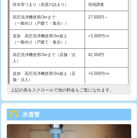
排水管つまり（高度の詰まり）
現地調査
給水管工事※（バンド止め)
3,300円
高圧洗浄機使用/3mまで
27,500円～
（一般向け（戸建て・集合））
給水管工事※（支持金具設置)
5,500円
追加 高圧洗浄機使用/3m超え
+3,300円/ｍ
給水管工事※（保温材使用（バンド止
5,500円
（一般向け（戸建て・集合））
め込み）)
高圧洗浄機使用/3mまで（店舗・法
42,350円
給水管工事※（土の掘削・埋め戻し作
11,000円
人）
業)
追加 高圧洗浄機使用/3m超え（店
+5,500円/ｍ
給水管工事※（塩ビ管（VP・HI）使
33,000円
舗・法人）
用/3ｍまで)
上記の表をスクロールで他の料金もご覧になれます。
高度高圧洗浄換
現地調査
給水管工事※（塩ビ管（VP・HI）使
+8,800円
用（追加）/3ｍ超え)
トーラー作業
16,500円
給水管工事※（ライニング鋼管・銅
44,000円
水道管
トーラー機使用/3mまで
33,000円
管・ポリ管・HT管使用/3ｍまで)
追加トーラー機使用/3m超え
+3,300円
給水管工事※（ライニング鋼管・銅
+8,800円
管・ポリ管・HT管使用/3ｍ超え)