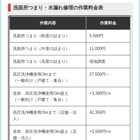
コンクリート斫り（厚さ10㎝まで）
27,500円
（P/S/ポップアップ））
洗面所つまり・水漏れ修理の作業料金表
コンクリート斫り（厚さ10㎝超え）
38,500円
交換・取付（その他部品）
11,000円+材料費
作業内容
作業料金
モルタル補修（厚さ10㎝まで）
27,500円
持込商品取付（単水栓）
13,200円
洗面所つまり（軽度の詰まり）
5,500円
モルタル補修（厚さ10㎝超え）
38,500円
持込商品取付（混合水栓）
16,500円
洗面所つまり（中度の詰まり）
11,000円
洗面台設置
38,500円
持込商品取付（浄水器・分岐水栓）
16,500円
洗面所つまり（高度の詰まり）
現地調査
バスタブ設置
現場見積
給水管工事※（ホール加工)
16,500円
高圧洗浄機使用/3mまで
27,500円～
追加人工
16,500円
（一般向け（戸建て・集合））
給水管工事※（バンド止め)
3,300円
廃棄・処分
現場見積
追加 高圧洗浄機使用/3m超え
+3,300円/ｍ
給水管工事※（支持金具設置)
5,500円
（一般向け（戸建て・集合））
※給水管工事は20mmまでの価格です。
給水管工事※（保温材使用（バンド止
5,500円
高圧洗浄機使用/3mまで（店舗・法
42,350円
め込み）)
人）
給水管工事※（土の掘削・埋め戻し作
11,000円
追加 高圧洗浄機使用/3m超え（店
+5,500円/ｍ
業)
舗・法人）