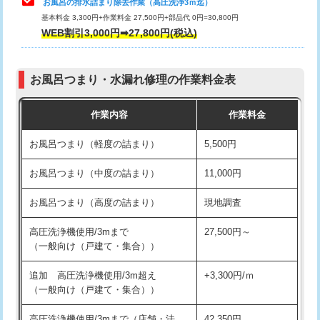
お風呂の排水詰まり除去作業（高圧洗浄3ｍ迄）
基本料金 3,300円+作業料金 27,500円+部品代 0円=30,800円
交換・取付（タンク）
22,000円+材料費
WEB割引3,000円➡27,800円(税込)
交換・取付（便器）
22,000円+材料費
お風呂つまり・水漏れ修理の作業料金表
交換・取付（普通便座）
11,000円+材料費
作業内容
作業料金
交換・取付（温水洗浄便座）
16,500円+材料費
お風呂つまり（軽度の詰まり）
5,500円
交換・取付(単水栓（壁付・デッキ
13,200円+材料費
式）)
お風呂つまり（中度の詰まり）
11,000円
交換・取付(混合水栓（壁付・デッキ
16,500円+材料費
お風呂つまり（高度の詰まり）
現地調査
式・ワンホール）)
高圧洗浄機使用/3mまで
27,500円～
交換・取付(排水栓・排水トラップ
22,000円+材料費
（一般向け（戸建て・集合））
（P/S/ポップアップ））
追加 高圧洗浄機使用/3m超え
+3,300円/ｍ
交換・取付（その他部品）
11,000円+材料費
（一般向け（戸建て・集合））
持込商品取付（単水栓）
13,200円
高圧洗浄機使用/3mまで（店舗・法
42,350円