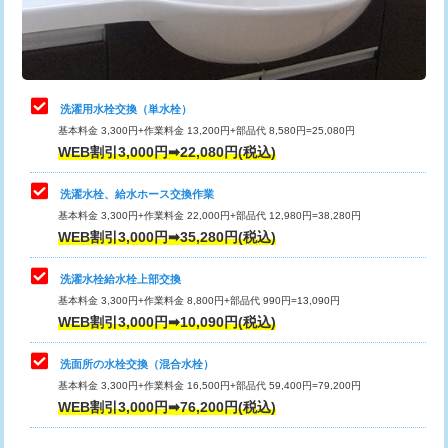
用（追加）/3ｍ超え)
止水・漏水調査・防水処理・清掃・修
11,000円
理・調整・分解・加工など（軽作業）
給水管工事※（ライニング鋼管・銅
44,000円
管・ポリ管・HT管使用/3ｍまで)
止水・漏水調査・防水処理・清掃・修
22,000円
理・調整・分解・加工など（中作業）
給水管工事※（ライニング鋼管・銅
+8,800円
洗濯用水栓交換（単水栓）
管・ポリ管・HT管使用/3ｍ超え)
基本料金 3,300円+作業料金 13,200円+部品代 8,580円=25,080円
止水・漏水調査・防水処理・清掃・修
33,000円
WEB割引3,000円➡22,080円(税込)
理・調整・分解・加工など（重作業）
排水管工事（土の掘削・埋め戻し作
11,000円~
業）
洗濯水栓、給水ホース交換作業
キッチンタンク脱着
16,500円
基本料金 3,300円+作業料金 22,000円+部品代 12,980円=38,280円
排水管工事（排水管工事/3ｍまで）
55,000円
WEB割引3,000円➡35,280円(税込)
その他部品の脱着
8,800円～
排水管工事（追加 排水管工事/3ｍ超
+11,000円
交換・取付（タンク）
22,000円+材料費
洗濯水栓給水栓上部交換
え）
基本料金 3,300円+作業料金 8,800円+部品代 990円=13,090円
交換・取付(単水栓（壁付・デッキ
13,200円+材料費
WEB割引3,000円➡10,090円(税込)
マス交換（土の掘削・埋め戻し作業）
11,000円~
式）)
洗面所の水栓交換（混合水栓）
マス交換（深さ50㎝未満）
55,000円
交換・取付(混合水栓（壁付・デッキ
16,500円+材料費
基本料金 3,300円+作業料金 16,500円+部品代 59,400円=79,200円
式・ワンホール）)
WEB割引3,000円➡76,200円(税込)
マス交換（深さ50㎝以上）
66,000円
交換・取付(排水栓・排水トラップ
22,000円+材料費