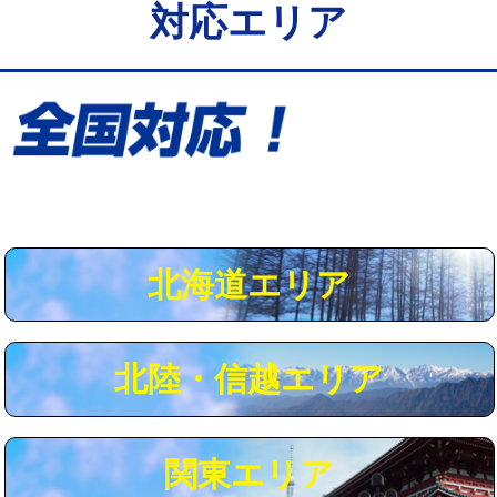
対応エリア
給水管工事※（保温材使用（バンド止
5,500円
め込み）)
給水管工事※（土の掘削・埋め戻し作
11,000円
業)
給水管工事※（塩ビ管（VP・HI）使
33,000円
用/3ｍまで)
給水管工事※（塩ビ管（VP・HI）使
+8,800円
用（追加）/3ｍ超え)
北海道エリア
給水管工事※（ライニング鋼管・銅
44,000円
管・ポリ管・HT管使用/3ｍまで)
北陸・信越エリア
給水管工事※（ライニング鋼管・銅
+8,800円
管・ポリ管・HT管使用/3ｍ超え)
マス交換（土の掘削・埋め戻し作業）
11,000円~
関東エリア
マス交換（深さ50㎝未満）
55,000円