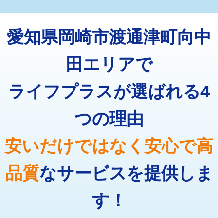
マス交換（深さ50㎝未満）
55,000円
トーラー機使用/3mまで
33,000円
マス交換（深さ50㎝以上）
66,000円
愛知県岡崎市渡通津町向中
追加トーラー機使用/3m超え
+3,300円
コンクリート斫り（厚さ10㎝まで）
27,500円
カメラ調査
33,000円
田エリアで
コンクリート斫り（厚さ10㎝超え）
38,500円
桝清掃
8,800円
ライフプラスが選ばれる4
モルタル補修（厚さ10㎝まで）
27,500円
止水・漏水調査・防水処理・清掃・修
11,000円
理・調整・分解・加工など（軽作業）
モルタル補修（厚さ10㎝超え）
38,500円
つの理由
止水・漏水調査・防水処理・清掃・修
22,000円
追加人工
16,500円
理・調整・分解・加工など（中作業）
安いだけではなく安心で高
廃棄・処分
現場見積
止水・漏水調査・防水処理・清掃・修
33,000円
理・調整・分解・加工など（重作業）
品質
なサービスを提供しま
その他部品の脱着
8,800円～
す！
交換・取付（タンク）
22,000円+材料費