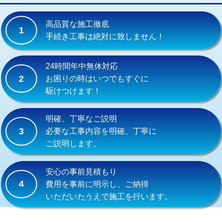
交換・取付(単水栓（壁付・デッキ
13,200円+材料費
式）)
高品質な施工徹底
1
交換・取付(混合水栓（壁付・デッキ
16,500円+材料費
手続き工事は絶対に致しません！
式・ワンホール）)
交換・取付(排水栓・排水トラップ
22,000円+材料費
24時間年中無休対応
（P/S/ポップアップ））
2
お困りの時はいつでもすぐに
駆けつけます！
交換・取付（その他部品）
11,000円+材料費
持込商品取付（単水栓）
13,200円
明確、丁寧なご説明
3
必要な工事内容を明確、丁寧に
持込商品取付（混合水栓）
16,500円
ご説明します。
持込商品取付（浄水器・分岐水栓）
16,500円
安心の事前見積もり
給水管工事※（ホール加工)
16,500円
4
費用を事前に明示し、ご納得
いただいたうえで施工を行います。
給水管工事※（バンド止め)
3,300円
給水管工事※（支持金具設置)
5,500円