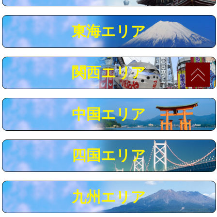
マス交換（深さ50㎝以上）
66,000円
東海エリア
コンクリート斫り（厚さ10㎝まで）
27,500円
コンクリート斫り（厚さ10㎝超え）
38,500円
関西エリア
モルタル補修（厚さ10㎝まで）
27,500円
モルタル補修（厚さ10㎝超え）
38,500円
中国エリア
追加人工
16,500円
廃棄・処分
現場見積
四国エリア
※給水管工事は20mmまでの価格です。
九州エリア