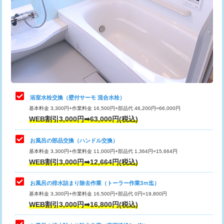
カメラ調査
33,000円
桝清掃
8,800円
止水・漏水調査・防水処理・清掃・修
11,000円
理・調整・分解・加工など（軽作業）
止水・漏水調査・防水処理・清掃・修
22,000円
理・調整・分解・加工など（中作業）
浴室水栓交換（壁付サーモ 混合水栓）
基本料金 3,300円+作業料金 16,500円+部品代 46,200円=66,000円
止水・漏水調査・防水処理・清掃・修
33,000円
WEB割引3,000円➡63,000円(税込)
理・調整・分解・加工など（重作業）
お風呂の部品交換（ハンドル交換）
トイレタンク脱着
16,500円
基本料金 3,300円+作業料金 11,000円+部品代 1,364円=15,664円
WEB割引3,000円➡12,664円(税込)
トイレ便器脱着
16,500円
タンクレストイレ脱着
33,000円
お風呂の排水詰まり除去作業（トーラー作業3ｍ迄）
基本料金 3,300円+作業料金 16,500円+部品代 0円=19,800円
小便器トイレ脱着
現地見積
WEB割引3,000円➡16,800円(税込)
その他部品の脱着
8,800円～