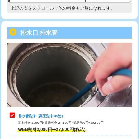
給水管工事※（塩ビ管（VP・HI）使
33,000円
上記の表をスクロールで他の料金もご覧になれます。
高度高圧洗浄換
現地調査
用/3ｍまで)
トーラー作業
16,500円
給水管工事※（塩ビ管（VP・HI）使
+8,800円
用（追加）/3ｍ超え)
排水口 排水管
トーラー機使用/3mまで
33,000円
給水管工事※（ライニング鋼管・銅
44,000円
追加トーラー機使用/3m超え
+3,300円
管・ポリ管・HT管使用/3ｍまで)
カメラ調査
33,000円
給水管工事※（ライニング鋼管・銅
+8,800円
管・ポリ管・HT管使用/3ｍ超え)
桝清掃
8,800円
排水管工事（土の掘削・埋め戻し作
11,000円~
止水・漏水調査・防水処理・清掃・修
11,000円
業）
理・調整・分解・加工など（軽作業）
排水管工事（排水管工事/3ｍまで）
55,000円
止水・漏水調査・防水処理・清掃・修
22,000円
理・調整・分解・加工など（中作業）
排水管工事（追加 排水管工事/3ｍ超
+11,000円
排水管洗浄（高圧洗浄3ｍ迄）
え）
基本料金 3,300円+作業料金 27,500円+部品代 0円=30,800円
止水・漏水調査・防水処理・清掃・修
33,000円
WEB割引3,000円➡27,800円(税込)
理・調整・分解・加工など（重作業）
マス交換（土の掘削・埋め戻し作業）
11,000円~