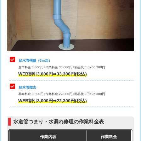
カメラ調査
33,000円
排水管工事（土の掘削・埋め戻し作
11,000円~
桝清掃
8,800円
業）
止水・漏水調査・防水処理・清掃・修
11,000円
排水管工事（排水管工事/3ｍまで）
55,000円
理・調整・分解・加工など（軽作業）
排水管工事（追加 排水管工事/3ｍ超
+11,000円
止水・漏水調査・防水処理・清掃・修
22,000円
え）
理・調整・分解・加工など（中作業）
給水管補修（3ｍ迄）
マス交換（土の掘削・埋め戻し作業）
11,000円~
基本料金 3,300円+作業料金 33,000円+部品代 0円=36,300円
止水・漏水調査・防水処理・清掃・修
33,000円
WEB割引3,000円➡33,300円(税込)
理・調整・分解・加工など（重作業）
マス交換（深さ50㎝未満）
55,000円
給水管撤去
その他部品の脱着
8,800円～
マス交換（深さ50㎝以上）
66,000円
基本料金 3,300円+作業料金 22,000円+部品代 0円=25,300円
WEB割引3,000円➡22,300円(税込)
交換・取付（タンク）
22,000円+材料費
コンクリート斫り（厚さ10㎝まで）
27,500円
交換・取付(単水栓（壁付・デッキ
13,200円+材料費
コンクリート斫り（厚さ10㎝超え）
38,500円
式）)
水道管つまり・水漏れ修理の作業料金表
モルタル補修（厚さ10㎝まで）
27,500円
交換・取付(混合水栓（壁付・デッキ
16,500円+材料費
作業内容
作業料金
式・ワンホール）)
モルタル補修（厚さ10㎝超え）
38,500円