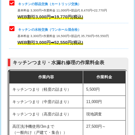
給水管工事※（塩ビ管（VP・HI）使
33,000円
キッチンの部品交換（カートリッジ交換）
用/3ｍまで)
基本料金 3,300円+作業料金 11,000円+部品代 8,470円=22,770円
止水・漏水調査・防水処理・清掃・修
33,000円
WEB割引3,000円➡19,770円(税込)
理・調整・分解・加工など（重作業）
給水管工事※（塩ビ管（VP・HI）使
+8,800円
用（追加）/3ｍ超え)
キッチンの水栓交換（ワンホール混合栓）
お風呂タンク脱着
16,500円
基本料金 3,300円+作業料金 16,500円+部品代 35,750円=55,550円
給水管工事※（ライニング鋼管・銅
44,000円
WEB割引3,000円➡52,550円(税込)
その他部品の脱着
8,800円～
管・ポリ管・HT管使用/3ｍまで)
交換・取付（タンク）
22,000円+材料費
給水管工事※（ライニング鋼管・銅
+8,800円
管・ポリ管・HT管使用/3ｍ超え)
キッチンつまり・水漏れ修理の作業料金表
交換・取付(単水栓（壁付・デッキ
13,200円+材料費
式）)
排水管工事（土の掘削・埋め戻し作
11,000円~
作業内容
作業料金
業）
交換・取付(混合水栓（壁付・デッキ
16,500円+材料費
キッチンつまり（軽度の詰まり）
5,500円
式・ワンホール）)
排水管工事（排水管工事/3ｍまで）
55,000円
キッチンつまり（中度の詰まり）
11,000円
交換・取付(排水栓・排水トラップ
22,000円+材料費
排水管工事（追加 排水管工事/3ｍ超
+11,000円
（P/S/ポップアップ））
え）
キッチンつまり（高度の詰まり）
現地調査
交換・取付（その他部品）
11,000円+材料費
マス交換（土の掘削・埋め戻し作業）
11,000円~
高圧洗浄機使用/3mまで
27,500円～
（一般向け（戸建て・集合））