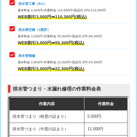
排水管工事（8ｍ）
その他部品の脱着
8,800円～
マス交換（深さ50㎝未満）
55,000円
基本料金 3,300円+作業料金 110,000円+部品代 0円=113,300円
WEB割引3,000円➡110,300円(税込)
交換・取付（タンク）
22,000円+材料費
マス交換（深さ50㎝以上）
66,000円
交換・取付(単水栓（壁付・デッキ
13,200円+材料費
コンクリート斫り（厚さ10㎝まで）
27,500円
排水桝交換（1箇所）
式）)
基本料金 3,300円+作業料金 55,000円+部品代 0円=58,300円
コンクリート斫り（厚さ10㎝超え）
38,500円
WEB割引3,000円➡55,300円(税込)
交換・取付(混合水栓（壁付・デッキ
16,500円+材料費
式・ワンホール）)
モルタル補修（厚さ10㎝まで）
27,500円
排水管補修
基本料金 3,300円+作業料金 22,000円+部品代 0円=25,300円
交換・取付(排水栓・排水トラップ
22,000円+材料費
モルタル補修（厚さ10㎝超え）
38,500円
WEB割引3,000円➡22,300円(税込)
（P/S/ポップアップ））
台所シンク・作業台設置
現場見積
交換・取付（その他部品）
11,000円+材料費
排水管つまり・水漏れ修理の作業料金表
追加人工
16,500円
持込商品取付（単水栓）
13,200円
作業内容
作業料金
廃棄・処分
現場見積
持込商品取付（混合水栓）
16,500円
排水管つまり（軽度の詰まり）
5,500円
※給水管工事は20mmまでの価格です。
持込商品取付（浄水器・分岐水栓）
16,500円
排水管つまり（中度の詰まり）
11,000円
給水管工事※（ホール加工)
16,500円