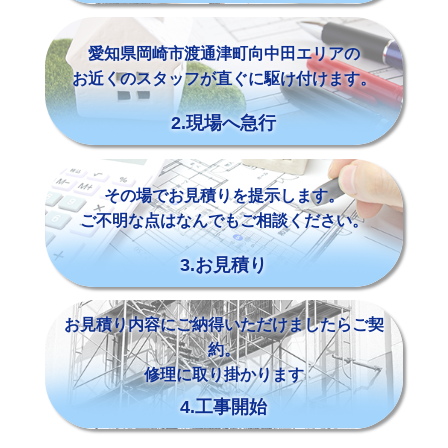
愛知県岡崎市渡通津町向中田エリアの
お近くのスタッフが直ぐに駆け付けます。
2.現場へ急行
その場でお見積りを提示します。
ご不明な点はなんでもご相談ください。
3.お見積り
お見積り内容にご納得いただけましたらご契
約。
修理に取り掛かります
4.工事開始