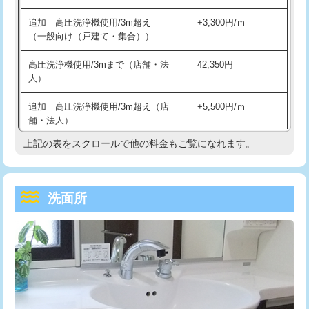
持込商品取付（単水栓）
13,200円
マス交換（深さ50㎝未満）
55,000円
追加 高圧洗浄機使用/3m超え
+3,300円/ｍ
持込商品取付（混合水栓）
16,500円
マス交換（深さ50㎝以上）
66,000円
（一般向け（戸建て・集合））
持込商品取付（浄水器・分岐水栓）
16,500円
コンクリート斫り（厚さ10㎝まで）
27,500円
高圧洗浄機使用/3mまで（店舗・法
42,350円
人）
給水管工事※（ホール加工)
16,500円
コンクリート斫り（厚さ10㎝超え）
38,500円
追加 高圧洗浄機使用/3m超え（店
+5,500円/ｍ
給水管工事※（バンド止め)
3,300円
モルタル補修（厚さ10㎝まで）
27,500円
舗・法人）
給水管工事※（支持金具設置)
5,500円
モルタル補修（厚さ10㎝超え）
38,500円
上記の表をスクロールで他の料金もご覧になれます。
高度高圧洗浄換
現地調査
給水管工事※（保温材使用（バンド止
5,500円
洗面台設置
38,500円
トーラー作業
16,500円
め込み）)
洗面所
追加人工
16,500円
トーラー機使用/3mまで
33,000円
給水管工事※（土の掘削・埋め戻し作
11,000円
業)
廃棄・処分
現場見積
追加トーラー機使用/3m超え
+3,300円
給水管工事※（塩ビ管（VP・HI）使
33,000円
※給水管工事は20mmまでの価格です。
カメラ調査
33,000円
用/3ｍまで)
桝清掃
8,800円
給水管工事※（塩ビ管（VP・HI）使
+8,800円