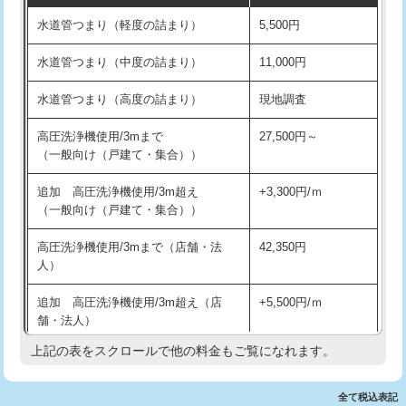
水道管つまり（軽度の詰まり）
5,500円
交換・取付(排水栓・排水トラップ
22,000円+材料費
洗面台設置
38,500円
（P/S/ポップアップ））
水道管つまり（中度の詰まり）
11,000円
化粧台設置
22,000円
交換・取付（その他部品）
11,000円+材料費
水道管つまり（高度の詰まり）
現地調査
追加人工
16,500円
持込商品取付（単水栓）
13,200円
高圧洗浄機使用/3mまで
27,500円～
廃棄・処分
現場見積
（一般向け（戸建て・集合））
持込商品取付（混合水栓）
16,500円
※給水管工事は20mmまでの価格です。
追加 高圧洗浄機使用/3m超え
+3,300円/ｍ
持込商品取付（浄水器・分岐水栓）
16,500円
（一般向け（戸建て・集合））
排水管工事（土の掘削・埋め戻し作
11,000円~
高圧洗浄機使用/3mまで（店舗・法
42,350円
業）
人）
排水管工事（排水管工事/3ｍまで）
55,000円
追加 高圧洗浄機使用/3m超え（店
+5,500円/ｍ
舗・法人）
排水管工事（追加 排水管工事/3ｍ超
+11,000円
え）
上記の表をスクロールで他の料金もご覧になれます。
高度高圧洗浄換
現地調査
マス交換（土の掘削・埋め戻し作業）
11,000円~
トーラー作業
16,500円
全て税込表記