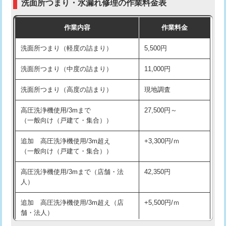
洗面所つまり・水漏れ修理の作業料金表
コンクリート斫り（厚さ10㎝超え）
38,500円
交換・取付（その他部品）
11,000円+材料費
作業内容
作業料金
モルタル補修（厚さ10㎝まで）
27,500円
持込商品取付（単水栓）
13,200円
洗面所つまり（軽度の詰まり）
5,500円
モルタル補修（厚さ10㎝超え）
38,500円
持込商品取付（混合水栓）
16,500円
洗面所つまり（中度の詰まり）
11,000円
洗面台設置
38,500円
持込商品取付（浄水器・分岐水栓）
16,500円
洗面所つまり（高度の詰まり）
現地調査
バスタブ設置
現場見積
給水管工事※（ホール加工)
16,500円
高圧洗浄機使用/3mまで
27,500円～
追加人工
16,500円
（一般向け（戸建て・集合））
給水管工事※（バンド止め)
3,300円
廃棄・処分
現場見積
追加 高圧洗浄機使用/3m超え
+3,300円/ｍ
給水管工事※（支持金具設置)
5,500円
（一般向け（戸建て・集合））
※給水管工事は20mmまでの価格です。
給水管工事※（保温材使用（バンド止
5,500円
高圧洗浄機使用/3mまで（店舗・法
42,350円
め込み）)
人）
給水管工事※（土の掘削・埋め戻し作
11,000円
追加 高圧洗浄機使用/3m超え（店
+5,500円/ｍ
業)
舗・法人）
給水管工事※（塩ビ管（VP・HI）使
33,000円