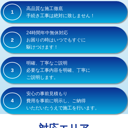
式）)
高品質な施工徹底
1
交換・取付(混合水栓（壁付・デッキ
16,500円+材料費
手続き工事は絶対に致しません！
式・ワンホール）)
交換・取付(排水栓・排水トラップ
22,000円+材料費
24時間年中無休対応
（P/S/ポップアップ））
2
お困りの時はいつでもすぐに
駆けつけます！
交換・取付（その他部品）
11,000円+材料費
持込商品取付（単水栓）
13,200円
明確、丁寧なご説明
3
必要な工事内容を明確、丁寧に
持込商品取付（混合水栓）
16,500円
ご説明します。
持込商品取付（浄水器・分岐水栓）
16,500円
安心の事前見積もり
給水管工事※（ホール加工)
16,500円
4
費用を事前に明示し、ご納得
いただいたうえで施工を行います。
給水管工事※（バンド止め)
3,300円
給水管工事※（支持金具設置)
5,500円