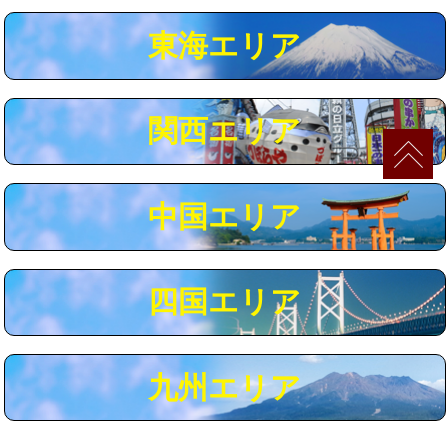
マス交換（深さ50㎝以上）
66,000円
東海エリア
コンクリート斫り（厚さ10㎝まで）
27,500円
コンクリート斫り（厚さ10㎝超え）
38,500円
関西エリア
モルタル補修（厚さ10㎝まで）
27,500円
モルタル補修（厚さ10㎝超え）
38,500円
中国エリア
追加人工
16,500円
廃棄・処分
現場見積
四国エリア
※給水管工事は20mmまでの価格です。
九州エリア