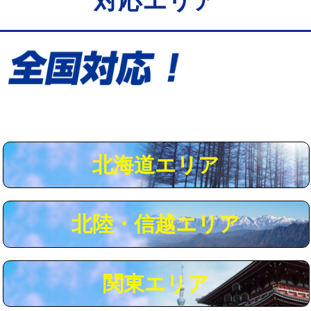
対応エリア
給水管工事※（保温材使用（バンド止
5,500円
め込み）)
給水管工事※（土の掘削・埋め戻し作
11,000円
業)
給水管工事※（塩ビ管（VP・HI）使
33,000円
用/3ｍまで)
給水管工事※（塩ビ管（VP・HI）使
+8,800円
用（追加）/3ｍ超え)
北海道エリア
給水管工事※（ライニング鋼管・銅
44,000円
管・ポリ管・HT管使用/3ｍまで)
北陸・信越エリア
給水管工事※（ライニング鋼管・銅
+8,800円
管・ポリ管・HT管使用/3ｍ超え)
マス交換（土の掘削・埋め戻し作業）
11,000円~
関東エリア
マス交換（深さ50㎝未満）
55,000円