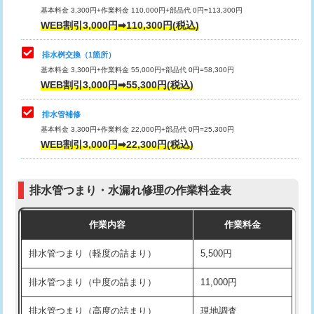
基本料金 3,300円+作業料金 110,000円+部品代 0円=113,300円
WEB割引3,000円➡110,300円(税込)
交換・取付（タンク）
22,000円+材料費
マス交換（深さ50㎝以上）
66,000円
交換・取付(単水栓（壁付・デッキ
13,200円+材料費
コンクリート斫り（厚さ10㎝まで）
27,500円
排水桝交換（1箇所）
式）)
基本料金 3,300円+作業料金 55,000円+部品代 0円=58,300円
コンクリート斫り（厚さ10㎝超え）
38,500円
WEB割引3,000円➡55,300円(税込)
交換・取付(混合水栓（壁付・デッキ
16,500円+材料費
式・ワンホール）)
モルタル補修（厚さ10㎝まで）
27,500円
排水管補修
基本料金 3,300円+作業料金 22,000円+部品代 0円=25,300円
交換・取付(排水栓・排水トラップ
22,000円+材料費
モルタル補修（厚さ10㎝超え）
38,500円
WEB割引3,000円➡22,300円(税込)
（P/S/ポップアップ））
台所シンク・作業台設置
現場見積
交換・取付（その他部品）
11,000円+材料費
排水管つまり・水漏れ修理の作業料金表
追加人工
16,500円
持込商品取付（単水栓）
13,200円
作業内容
作業料金
廃棄・処分
現場見積
持込商品取付（混合水栓）
16,500円
排水管つまり（軽度の詰まり）
5,500円
※給水管工事は20mmまでの価格です。
持込商品取付（浄水器・分岐水栓）
16,500円
排水管つまり（中度の詰まり）
11,000円
給水管工事※（ホール加工)
16,500円
排水管つまり（高度の詰まり）
現地調査