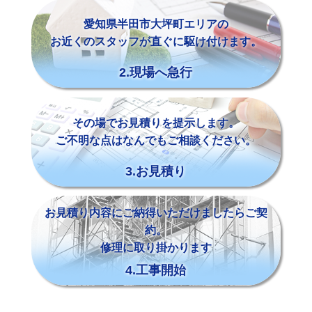
愛知県半田市大坪町エリアの
お近くのスタッフが直ぐに駆け付けます。
2.現場へ急行
その場でお見積りを提示します。
ご不明な点はなんでもご相談ください。
3.お見積り
お見積り内容にご納得いただけましたらご契
約。
修理に取り掛かります
4.工事開始