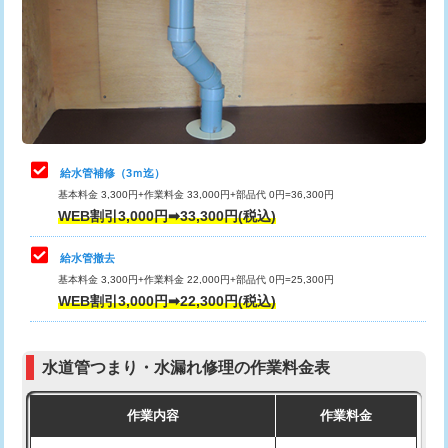
排水管工事（土の掘削・埋め戻し作
11,000円~
桝清掃
8,800円
業）
止水・漏水調査・防水処理・清掃・修
11,000円
排水管工事（排水管工事/3ｍまで）
55,000円
理・調整・分解・加工など（軽作業）
排水管工事（追加 排水管工事/3ｍ超
+11,000円
止水・漏水調査・防水処理・清掃・修
22,000円
え）
理・調整・分解・加工など（中作業）
給水管補修（3ｍ迄）
マス交換（土の掘削・埋め戻し作業）
11,000円~
基本料金 3,300円+作業料金 33,000円+部品代 0円=36,300円
止水・漏水調査・防水処理・清掃・修
33,000円
WEB割引3,000円➡33,300円(税込)
理・調整・分解・加工など（重作業）
マス交換（深さ50㎝未満）
55,000円
給水管撤去
その他部品の脱着
8,800円～
マス交換（深さ50㎝以上）
66,000円
基本料金 3,300円+作業料金 22,000円+部品代 0円=25,300円
WEB割引3,000円➡22,300円(税込)
交換・取付（タンク）
22,000円+材料費
コンクリート斫り（厚さ10㎝まで）
27,500円
交換・取付(単水栓（壁付・デッキ
13,200円+材料費
コンクリート斫り（厚さ10㎝超え）
38,500円
式）)
水道管つまり・水漏れ修理の作業料金表
モルタル補修（厚さ10㎝まで）
27,500円
交換・取付(混合水栓（壁付・デッキ
16,500円+材料費
作業内容
作業料金
式・ワンホール）)
モルタル補修（厚さ10㎝超え）
38,500円