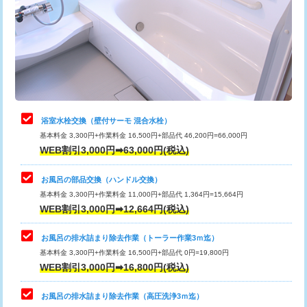
桝清掃
8,800円
止水・漏水調査・防水処理・清掃・修
11,000円
理・調整・分解・加工など（軽作業）
止水・漏水調査・防水処理・清掃・修
22,000円
理・調整・分解・加工など（中作業）
浴室水栓交換（壁付サーモ 混合水栓）
基本料金 3,300円+作業料金 16,500円+部品代 46,200円=66,000円
止水・漏水調査・防水処理・清掃・修
33,000円
WEB割引3,000円➡63,000円(税込)
理・調整・分解・加工など（重作業）
お風呂の部品交換（ハンドル交換）
トイレタンク脱着
16,500円
基本料金 3,300円+作業料金 11,000円+部品代 1,364円=15,664円
WEB割引3,000円➡12,664円(税込)
トイレ便器脱着
16,500円
タンクレストイレ脱着
33,000円
お風呂の排水詰まり除去作業（トーラー作業3ｍ迄）
基本料金 3,300円+作業料金 16,500円+部品代 0円=19,800円
小便器トイレ脱着
現地見積
WEB割引3,000円➡16,800円(税込)
その他部品の脱着
8,800円～
お風呂の排水詰まり除去作業（高圧洗浄3ｍ迄）