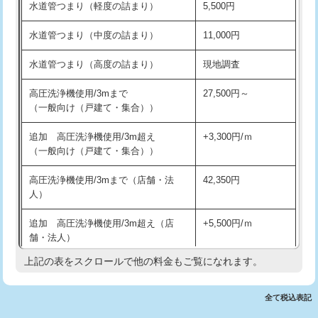
水道管つまり（軽度の詰まり）
5,500円
交換・取付(排水栓・排水トラップ
22,000円+材料費
洗面台設置
38,500円
（P/S/ポップアップ））
水道管つまり（中度の詰まり）
11,000円
化粧台設置
22,000円
交換・取付（その他部品）
11,000円+材料費
水道管つまり（高度の詰まり）
現地調査
追加人工
16,500円
持込商品取付（単水栓）
13,200円
高圧洗浄機使用/3mまで
27,500円～
廃棄・処分
現場見積
（一般向け（戸建て・集合））
持込商品取付（混合水栓）
16,500円
※給水管工事は20mmまでの価格です。
追加 高圧洗浄機使用/3m超え
+3,300円/ｍ
持込商品取付（浄水器・分岐水栓）
16,500円
（一般向け（戸建て・集合））
排水管工事（土の掘削・埋め戻し作
11,000円~
高圧洗浄機使用/3mまで（店舗・法
42,350円
業）
人）
排水管工事（排水管工事/3ｍまで）
55,000円
追加 高圧洗浄機使用/3m超え（店
+5,500円/ｍ
舗・法人）
排水管工事（追加 排水管工事/3ｍ超
+11,000円
え）
上記の表をスクロールで他の料金もご覧になれます。
高度高圧洗浄換
現地調査
マス交換（土の掘削・埋め戻し作業）
11,000円~
トーラー作業
16,500円
全て税込表記
マス交換（深さ50㎝未満）
55,000円