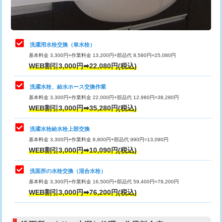
理・調整・分解・加工など（軽作業）
給水管工事※（ライニング鋼管・銅
44,000円
管・ポリ管・HT管使用/3ｍまで)
止水・漏水調査・防水処理・清掃・修
22,000円
理・調整・分解・加工など（中作業）
給水管工事※（ライニング鋼管・銅
+8,800円
洗濯用水栓交換（単水栓）
管・ポリ管・HT管使用/3ｍ超え)
基本料金 3,300円+作業料金 13,200円+部品代 8,580円=25,080円
止水・漏水調査・防水処理・清掃・修
33,000円
WEB割引3,000円➡22,080円(税込)
理・調整・分解・加工など（重作業）
排水管工事（土の掘削・埋め戻し作
11,000円~
業）
洗濯水栓、給水ホース交換作業
キッチンタンク脱着
16,500円
基本料金 3,300円+作業料金 22,000円+部品代 12,980円=38,280円
排水管工事（排水管工事/3ｍまで）
55,000円
WEB割引3,000円➡35,280円(税込)
その他部品の脱着
8,800円～
排水管工事（追加 排水管工事/3ｍ超
+11,000円
交換・取付（タンク）
22,000円+材料費
洗濯水栓給水栓上部交換
え）
基本料金 3,300円+作業料金 8,800円+部品代 990円=13,090円
交換・取付(単水栓（壁付・デッキ
13,200円+材料費
WEB割引3,000円➡10,090円(税込)
マス交換（土の掘削・埋め戻し作業）
11,000円~
式）)
洗面所の水栓交換（混合水栓）
マス交換（深さ50㎝未満）
55,000円
交換・取付(混合水栓（壁付・デッキ
16,500円+材料費
基本料金 3,300円+作業料金 16,500円+部品代 59,400円=79,200円
式・ワンホール）)
WEB割引3,000円➡76,200円(税込)
マス交換（深さ50㎝以上）
66,000円
交換・取付(排水栓・排水トラップ
22,000円+材料費
コンクリート斫り（厚さ10㎝まで）
27,500円
（P/S/ポップアップ））