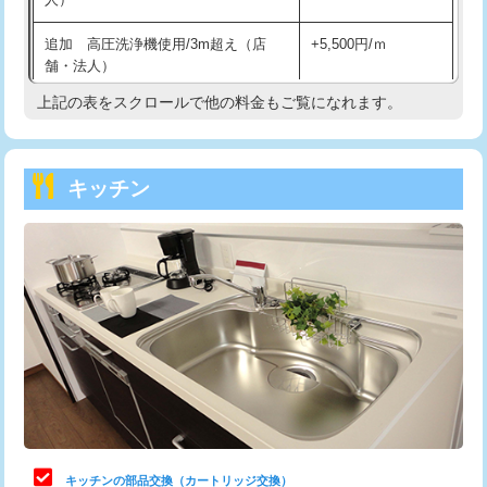
持込商品取付（混合水栓）
16,500円
追加 高圧洗浄機使用/3m超え（店
+5,500円/ｍ
持込商品取付（浄水器・分岐水栓）
16,500円
舗・法人）
持込商品取付（温水洗浄便座）
22,000円
上記の表をスクロールで他の料金もご覧になれます。
高度高圧洗浄換
現地調査
持込商品取付（普通便座⇔温水洗浄便
22,000円
トーラー作業
16,500円
座）
キッチン
トーラー機使用/3mまで
33,000円
給水管工事※（ホール加工)
16,500円
追加トーラー機使用/3m超え
+3,300円
給水管工事※（バンド止め)
3,300円
カメラ調査
33,000円
給水管工事※（支持金具設置)
5,500円
桝清掃
8,800円
給水管工事※（保温材使用（バンド止
5,500円
め込み）)
止水・漏水調査・防水処理・清掃・修
11,000円
理・調整・分解・加工など（軽作業）
給水管工事※（土の掘削・埋め戻し作
11,000円
業)
止水・漏水調査・防水処理・清掃・修
22,000円
理・調整・分解・加工など（中作業）
給水管工事※（塩ビ管（VP・HI）使
33,000円
キッチンの部品交換（カートリッジ交換）