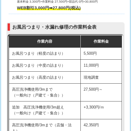
基本料金 3,300円+作業料金 27,500円+部品代 0円=30,800円
交換・取付（タンク）
22,000円+材料費
WEB割引3,000円➡27,800円(税込)
交換・取付（便器）
22,000円+材料費
お風呂つまり・水漏れ修理の作業料金表
交換・取付（普通便座）
11,000円+材料費
作業内容
作業料金
交換・取付（温水洗浄便座）
16,500円+材料費
お風呂つまり（軽度の詰まり）
5,500円
交換・取付(単水栓（壁付・デッキ
13,200円+材料費
式）)
お風呂つまり（中度の詰まり）
11,000円
交換・取付(混合水栓（壁付・デッキ
16,500円+材料費
お風呂つまり（高度の詰まり）
現地調査
式・ワンホール）)
高圧洗浄機使用/3mまで
27,500円～
交換・取付(排水栓・排水トラップ
22,000円+材料費
（一般向け（戸建て・集合））
（P/S/ポップアップ））
追加 高圧洗浄機使用/3m超え
+3,300円/ｍ
交換・取付（その他部品）
11,000円+材料費
（一般向け（戸建て・集合））
持込商品取付（単水栓）
13,200円
高圧洗浄機使用/3mまで（店舗・法
42,350円
人）