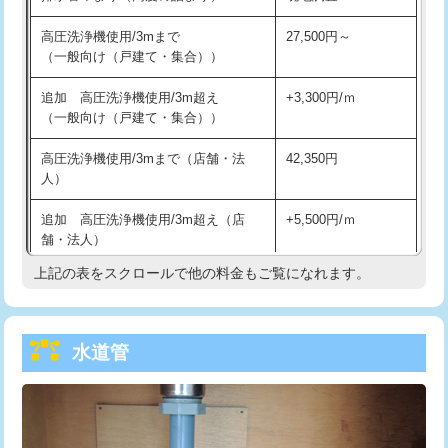
給水管工事※（バンド止め)
3,300円
高圧洗浄機使用/3mまで
27,500円～
（一般向け（戸建て・集合））
給水管工事※（支持金具設置)
5,500円
追加 高圧洗浄機使用/3m超え
+3,300円/ｍ
給水管工事※（保温材使用（バンド止
5,500円
（一般向け（戸建て・集合））
め込み）)
高圧洗浄機使用/3mまで（店舗・法
42,350円
給水管工事※（土の掘削・埋め戻し作
11,000円
人）
業)
追加 高圧洗浄機使用/3m超え（店
+5,500円/ｍ
給水管工事※（塩ビ管（VP・HI）使
33,000円
舗・法人）
用/3ｍまで)
上記の表をスクロールで他の料金もご覧になれます。
高度高圧洗浄換
現地調査
給水管工事※（塩ビ管（VP・HI）使
+8,800円
用（追加）/3ｍ超え)
トーラー作業
16,500円
給水管工事※（ライニング鋼管・銅
44,000円
水道管
トーラー機使用/3mまで
33,000円
管・ポリ管・HT管使用/3ｍまで)
追加トーラー機使用/3m超え
+3,300円
給水管工事※（ライニング鋼管・銅
+8,800円
管・ポリ管・HT管使用/3ｍ超え)
カメラ調査
33,000円