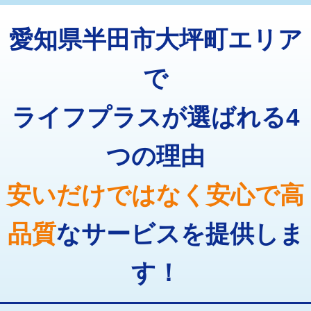
トーラー機使用/3mまで
33,000円
マス交換（深さ50㎝以上）
66,000円
愛知県半田市大坪町エリア
追加トーラー機使用/3m超え
+3,300円
コンクリート斫り（厚さ10㎝まで）
27,500円
カメラ調査
33,000円
で
コンクリート斫り（厚さ10㎝超え）
38,500円
桝清掃
8,800円
ライフプラスが選ばれる4
モルタル補修（厚さ10㎝まで）
27,500円
止水・漏水調査・防水処理・清掃・修
11,000円
理・調整・分解・加工など（軽作業）
モルタル補修（厚さ10㎝超え）
38,500円
つの理由
止水・漏水調査・防水処理・清掃・修
22,000円
追加人工
16,500円
理・調整・分解・加工など（中作業）
安いだけではなく安心で高
廃棄・処分
現場見積
止水・漏水調査・防水処理・清掃・修
33,000円
理・調整・分解・加工など（重作業）
品質
なサービスを提供しま
その他部品の脱着
8,800円～
す！
交換・取付（タンク）
22,000円+材料費
交換・取付(単水栓（壁付・デッキ
13,200円+材料費