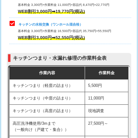
用/3ｍまで)
基本料金 3,300円+作業料金 11,000円+部品代 8,470円=22,770円
止水・漏水調査・防水処理・清掃・修
33,000円
WEB割引3,000円➡19,770円(税込)
理・調整・分解・加工など（重作業）
給水管工事※（塩ビ管（VP・HI）使
+8,800円
用（追加）/3ｍ超え)
キッチンの水栓交換（ワンホール混合栓）
お風呂タンク脱着
16,500円
基本料金 3,300円+作業料金 16,500円+部品代 35,750円=55,550円
給水管工事※（ライニング鋼管・銅
44,000円
WEB割引3,000円➡52,550円(税込)
その他部品の脱着
8,800円～
管・ポリ管・HT管使用/3ｍまで)
交換・取付（タンク）
22,000円+材料費
給水管工事※（ライニング鋼管・銅
+8,800円
管・ポリ管・HT管使用/3ｍ超え)
キッチンつまり・水漏れ修理の作業料金表
交換・取付(単水栓（壁付・デッキ
13,200円+材料費
式）)
排水管工事（土の掘削・埋め戻し作
11,000円~
作業内容
作業料金
業）
交換・取付(混合水栓（壁付・デッキ
16,500円+材料費
キッチンつまり（軽度の詰まり）
5,500円
式・ワンホール）)
排水管工事（排水管工事/3ｍまで）
55,000円
キッチンつまり（中度の詰まり）
11,000円
交換・取付(排水栓・排水トラップ
22,000円+材料費
排水管工事（追加 排水管工事/3ｍ超
+11,000円
（P/S/ポップアップ））
え）
キッチンつまり（高度の詰まり）
現地調査
交換・取付（その他部品）
11,000円+材料費
マス交換（土の掘削・埋め戻し作業）
11,000円~
高圧洗浄機使用/3mまで
27,500円～
（一般向け（戸建て・集合））
持込商品取付（単水栓）
13,200円
マス交換（深さ50㎝未満）
55,000円