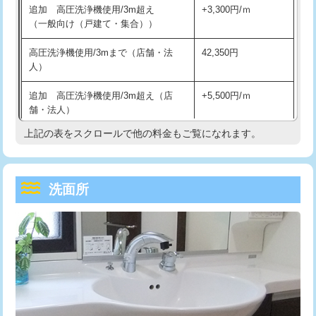
追加 高圧洗浄機使用/3m超え
+3,300円/ｍ
持込商品取付（混合水栓）
16,500円
マス交換（深さ50㎝以上）
66,000円
（一般向け（戸建て・集合））
持込商品取付（浄水器・分岐水栓）
16,500円
コンクリート斫り（厚さ10㎝まで）
27,500円
高圧洗浄機使用/3mまで（店舗・法
42,350円
人）
給水管工事※（ホール加工)
16,500円
コンクリート斫り（厚さ10㎝超え）
38,500円
追加 高圧洗浄機使用/3m超え（店
+5,500円/ｍ
給水管工事※（バンド止め)
3,300円
モルタル補修（厚さ10㎝まで）
27,500円
舗・法人）
給水管工事※（支持金具設置)
5,500円
モルタル補修（厚さ10㎝超え）
38,500円
上記の表をスクロールで他の料金もご覧になれます。
高度高圧洗浄換
現地調査
給水管工事※（保温材使用（バンド止
5,500円
洗面台設置
38,500円
トーラー作業
16,500円
め込み）)
洗面所
追加人工
16,500円
トーラー機使用/3mまで
33,000円
給水管工事※（土の掘削・埋め戻し作
11,000円
業)
廃棄・処分
現場見積
追加トーラー機使用/3m超え
+3,300円
給水管工事※（塩ビ管（VP・HI）使
33,000円
※給水管工事は20mmまでの価格です。
カメラ調査
33,000円
用/3ｍまで)
桝清掃
8,800円
給水管工事※（塩ビ管（VP・HI）使
+8,800円
用（追加）/3ｍ超え)
止水・漏水調査・防水処理・清掃・修
11,000円