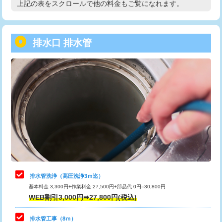
上記の表をスクロールで他の料金もご覧になれます。
高度高圧洗浄換
現地調査
用/3ｍまで)
トーラー作業
16,500円
給水管工事※（塩ビ管（VP・HI）使
+8,800円
用（追加）/3ｍ超え)
排水口 排水管
トーラー機使用/3mまで
33,000円
給水管工事※（ライニング鋼管・銅
44,000円
追加トーラー機使用/3m超え
+3,300円
管・ポリ管・HT管使用/3ｍまで)
カメラ調査
33,000円
給水管工事※（ライニング鋼管・銅
+8,800円
管・ポリ管・HT管使用/3ｍ超え)
桝清掃
8,800円
排水管工事（土の掘削・埋め戻し作
11,000円~
止水・漏水調査・防水処理・清掃・修
11,000円
業）
理・調整・分解・加工など（軽作業）
排水管工事（排水管工事/3ｍまで）
55,000円
止水・漏水調査・防水処理・清掃・修
22,000円
理・調整・分解・加工など（中作業）
排水管工事（追加 排水管工事/3ｍ超
+11,000円
排水管洗浄（高圧洗浄3ｍ迄）
え）
基本料金 3,300円+作業料金 27,500円+部品代 0円=30,800円
止水・漏水調査・防水処理・清掃・修
33,000円
WEB割引3,000円➡27,800円(税込)
理・調整・分解・加工など（重作業）
マス交換（土の掘削・埋め戻し作業）
11,000円~
排水管工事（8ｍ）
その他部品の脱着
8,800円～
マス交換（深さ50㎝未満）
55,000円