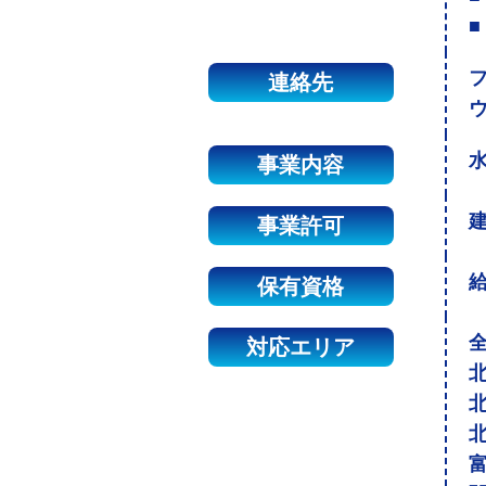
■
連絡先
事業内容
建
事業許可
保有資格
対応エリア