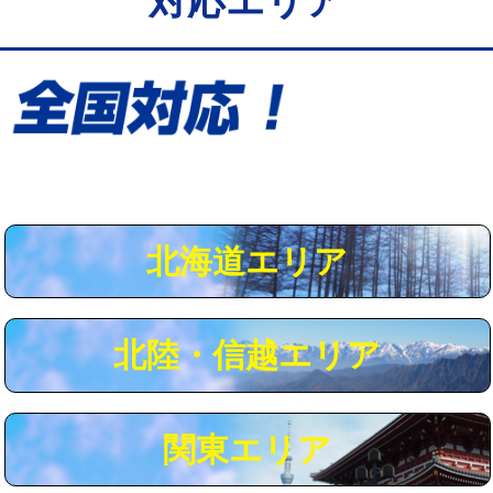
対応エリア
給水管工事※（保温材使用（バンド止
5,500円
め込み）)
給水管工事※（土の掘削・埋め戻し作
11,000円
業)
給水管工事※（塩ビ管（VP・HI）使
33,000円
用/3ｍまで)
給水管工事※（塩ビ管（VP・HI）使
+8,800円
用（追加）/3ｍ超え)
北海道エリア
給水管工事※（ライニング鋼管・銅
44,000円
管・ポリ管・HT管使用/3ｍまで)
北陸・信越エリア
給水管工事※（ライニング鋼管・銅
+8,800円
管・ポリ管・HT管使用/3ｍ超え)
マス交換（土の掘削・埋め戻し作業）
11,000円~
関東エリア
マス交換（深さ50㎝未満）
55,000円