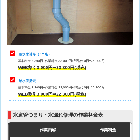
排水管工事（土の掘削・埋め戻し作
11,000円~
桝清掃
8,800円
業）
止水・漏水調査・防水処理・清掃・修
11,000円
排水管工事（排水管工事/3ｍまで）
55,000円
理・調整・分解・加工など（軽作業）
排水管工事（追加 排水管工事/3ｍ超
+11,000円
止水・漏水調査・防水処理・清掃・修
22,000円
え）
理・調整・分解・加工など（中作業）
給水管補修（3ｍ迄）
マス交換（土の掘削・埋め戻し作業）
11,000円~
基本料金 3,300円+作業料金 33,000円+部品代 0円=36,300円
止水・漏水調査・防水処理・清掃・修
33,000円
WEB割引3,000円➡33,300円(税込)
理・調整・分解・加工など（重作業）
マス交換（深さ50㎝未満）
55,000円
給水管撤去
その他部品の脱着
8,800円～
マス交換（深さ50㎝以上）
66,000円
基本料金 3,300円+作業料金 22,000円+部品代 0円=25,300円
WEB割引3,000円➡22,300円(税込)
交換・取付（タンク）
22,000円+材料費
コンクリート斫り（厚さ10㎝まで）
27,500円
交換・取付(単水栓（壁付・デッキ
13,200円+材料費
コンクリート斫り（厚さ10㎝超え）
38,500円
式）)
水道管つまり・水漏れ修理の作業料金表
モルタル補修（厚さ10㎝まで）
27,500円
交換・取付(混合水栓（壁付・デッキ
16,500円+材料費
作業内容
作業料金
式・ワンホール）)
モルタル補修（厚さ10㎝超え）
38,500円