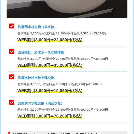
理・調整・分解・加工など（軽作業）
給水管工事※（ライニング鋼管・銅
44,000円
管・ポリ管・HT管使用/3ｍまで)
止水・漏水調査・防水処理・清掃・修
22,000円
理・調整・分解・加工など（中作業）
給水管工事※（ライニング鋼管・銅
+8,800円
洗濯用水栓交換（単水栓）
管・ポリ管・HT管使用/3ｍ超え)
基本料金 3,300円+作業料金 13,200円+部品代 8,580円=25,080円
止水・漏水調査・防水処理・清掃・修
33,000円
WEB割引3,000円➡22,080円(税込)
理・調整・分解・加工など（重作業）
排水管工事（土の掘削・埋め戻し作
11,000円~
業）
洗濯水栓、給水ホース交換作業
キッチンタンク脱着
16,500円
基本料金 3,300円+作業料金 22,000円+部品代 12,980円=38,280円
排水管工事（排水管工事/3ｍまで）
55,000円
WEB割引3,000円➡35,280円(税込)
その他部品の脱着
8,800円～
排水管工事（追加 排水管工事/3ｍ超
+11,000円
交換・取付（タンク）
22,000円+材料費
洗濯水栓給水栓上部交換
え）
基本料金 3,300円+作業料金 8,800円+部品代 990円=13,090円
交換・取付(単水栓（壁付・デッキ
13,200円+材料費
WEB割引3,000円➡10,090円(税込)
マス交換（土の掘削・埋め戻し作業）
11,000円~
式）)
洗面所の水栓交換（混合水栓）
マス交換（深さ50㎝未満）
55,000円
交換・取付(混合水栓（壁付・デッキ
16,500円+材料費
基本料金 3,300円+作業料金 16,500円+部品代 59,400円=79,200円
式・ワンホール）)
WEB割引3,000円➡76,200円(税込)
マス交換（深さ50㎝以上）
66,000円
交換・取付(排水栓・排水トラップ
22,000円+材料費
コンクリート斫り（厚さ10㎝まで）
27,500円
（P/S/ポップアップ））