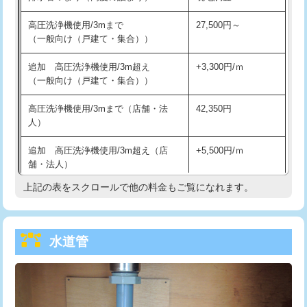
給水管工事※（バンド止め)
3,300円
高圧洗浄機使用/3mまで
27,500円～
（一般向け（戸建て・集合））
給水管工事※（支持金具設置)
5,500円
追加 高圧洗浄機使用/3m超え
+3,300円/ｍ
給水管工事※（保温材使用（バンド止
5,500円
（一般向け（戸建て・集合））
め込み）)
高圧洗浄機使用/3mまで（店舗・法
42,350円
給水管工事※（土の掘削・埋め戻し作
11,000円
人）
業)
追加 高圧洗浄機使用/3m超え（店
+5,500円/ｍ
給水管工事※（塩ビ管（VP・HI）使
33,000円
舗・法人）
用/3ｍまで)
上記の表をスクロールで他の料金もご覧になれます。
高度高圧洗浄換
現地調査
給水管工事※（塩ビ管（VP・HI）使
+8,800円
用（追加）/3ｍ超え)
トーラー作業
16,500円
給水管工事※（ライニング鋼管・銅
44,000円
水道管
トーラー機使用/3mまで
33,000円
管・ポリ管・HT管使用/3ｍまで)
追加トーラー機使用/3m超え
+3,300円
給水管工事※（ライニング鋼管・銅
+8,800円
管・ポリ管・HT管使用/3ｍ超え)
カメラ調査
33,000円