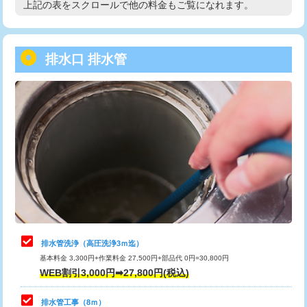
上記の表をスクロールで他の料金もご覧になれます。
高度高圧洗浄換
現地調査
用/3ｍまで)
トーラー作業
16,500円
給水管工事※（塩ビ管（VP・HI）使
+8,800円
用（追加）/3ｍ超え)
排水口 排水管
トーラー機使用/3mまで
33,000円
給水管工事※（ライニング鋼管・銅
44,000円
追加トーラー機使用/3m超え
+3,300円
管・ポリ管・HT管使用/3ｍまで)
カメラ調査
33,000円
給水管工事※（ライニング鋼管・銅
+8,800円
管・ポリ管・HT管使用/3ｍ超え)
桝清掃
8,800円
排水管工事（土の掘削・埋め戻し作
11,000円~
止水・漏水調査・防水処理・清掃・修
11,000円
業）
理・調整・分解・加工など（軽作業）
排水管工事（排水管工事/3ｍまで）
55,000円
止水・漏水調査・防水処理・清掃・修
22,000円
理・調整・分解・加工など（中作業）
排水管工事（追加 排水管工事/3ｍ超
+11,000円
排水管洗浄（高圧洗浄3ｍ迄）
え）
基本料金 3,300円+作業料金 27,500円+部品代 0円=30,800円
止水・漏水調査・防水処理・清掃・修
33,000円
WEB割引3,000円➡27,800円(税込)
理・調整・分解・加工など（重作業）
マス交換（土の掘削・埋め戻し作業）
11,000円~
排水管工事（8ｍ）
その他部品の脱着
8,800円～
マス交換（深さ50㎝未満）
55,000円