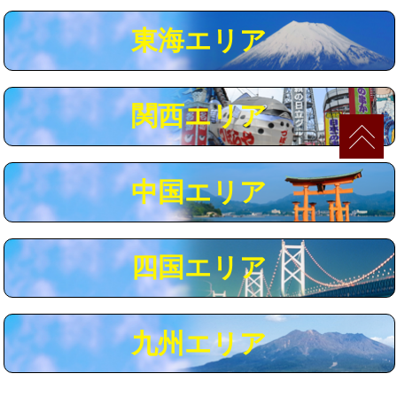
マス交換（深さ50㎝以上）
66,000円
東海エリア
コンクリート斫り（厚さ10㎝まで）
27,500円
コンクリート斫り（厚さ10㎝超え）
38,500円
関西エリア
モルタル補修（厚さ10㎝まで）
27,500円
モルタル補修（厚さ10㎝超え）
38,500円
中国エリア
追加人工
16,500円
廃棄・処分
現場見積
四国エリア
※給水管工事は20mmまでの価格です。
九州エリア