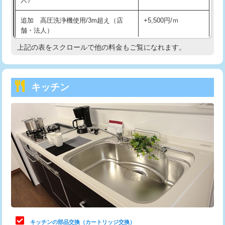
持込商品取付（混合水栓）
16,500円
追加 高圧洗浄機使用/3m超え（店
+5,500円/ｍ
持込商品取付（浄水器・分岐水栓）
16,500円
舗・法人）
持込商品取付（温水洗浄便座）
22,000円
上記の表をスクロールで他の料金もご覧になれます。
高度高圧洗浄換
現地調査
持込商品取付（普通便座⇔温水洗浄便
22,000円
トーラー作業
16,500円
座）
キッチン
トーラー機使用/3mまで
33,000円
給水管工事※（ホール加工)
16,500円
追加トーラー機使用/3m超え
+3,300円
給水管工事※（バンド止め)
3,300円
カメラ調査
33,000円
給水管工事※（支持金具設置)
5,500円
桝清掃
8,800円
給水管工事※（保温材使用（バンド止
5,500円
め込み）)
止水・漏水調査・防水処理・清掃・修
11,000円
理・調整・分解・加工など（軽作業）
給水管工事※（土の掘削・埋め戻し作
11,000円
業)
止水・漏水調査・防水処理・清掃・修
22,000円
理・調整・分解・加工など（中作業）
給水管工事※（塩ビ管（VP・HI）使
33,000円
キッチンの部品交換（カートリッジ交換）