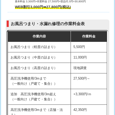
基本料金 3,300円+作業料金 27,500円+部品代 0円=30,800円
交換・取付（タンク）
22,000円+材料費
WEB割引3,000円➡27,800円(税込)
交換・取付（便器）
22,000円+材料費
お風呂つまり・水漏れ修理の作業料金表
交換・取付（普通便座）
11,000円+材料費
作業内容
作業料金
交換・取付（温水洗浄便座）
16,500円+材料費
お風呂つまり（軽度の詰まり）
5,500円
交換・取付(単水栓（壁付・デッキ
13,200円+材料費
式）)
お風呂つまり（中度の詰まり）
11,000円
交換・取付(混合水栓（壁付・デッキ
16,500円+材料費
お風呂つまり（高度の詰まり）
現地調査
式・ワンホール）)
高圧洗浄機使用/3mまで
27,500円～
交換・取付(排水栓・排水トラップ
22,000円+材料費
（一般向け（戸建て・集合））
（P/S/ポップアップ））
追加 高圧洗浄機使用/3m超え
+3,300円/ｍ
交換・取付（その他部品）
11,000円+材料費
（一般向け（戸建て・集合））
持込商品取付（単水栓）
13,200円
高圧洗浄機使用/3mまで（店舗・法
42,350円
人）