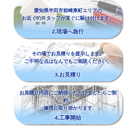
愛知県半田市前崎東町エリアの
お近くのスタッフが直ぐに駆け付けます。
2.現場へ急行
その場でお見積りを提示します。
ご不明な点はなんでもご相談ください。
3.お見積り
お見積り内容にご納得いただけましたらご契
約。
修理に取り掛かります
4.工事開始