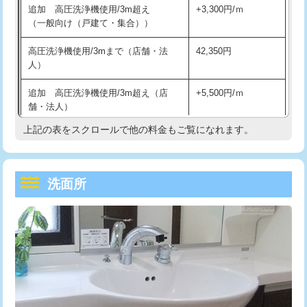
追加 高圧洗浄機使用/3m超え
+3,300円/ｍ
持込商品取付（混合水栓）
16,500円
マス交換（深さ50㎝以上）
66,000円
（一般向け（戸建て・集合））
持込商品取付（浄水器・分岐水栓）
16,500円
コンクリート斫り（厚さ10㎝まで）
27,500円
高圧洗浄機使用/3mまで（店舗・法
42,350円
人）
給水管工事※（ホール加工)
16,500円
コンクリート斫り（厚さ10㎝超え）
38,500円
追加 高圧洗浄機使用/3m超え（店
+5,500円/ｍ
給水管工事※（バンド止め)
3,300円
モルタル補修（厚さ10㎝まで）
27,500円
舗・法人）
給水管工事※（支持金具設置)
5,500円
モルタル補修（厚さ10㎝超え）
38,500円
上記の表をスクロールで他の料金もご覧になれます。
高度高圧洗浄換
現地調査
給水管工事※（保温材使用（バンド止
5,500円
洗面台設置
38,500円
トーラー作業
16,500円
め込み）)
洗面所
追加人工
16,500円
トーラー機使用/3mまで
33,000円
給水管工事※（土の掘削・埋め戻し作
11,000円
業)
廃棄・処分
現場見積
追加トーラー機使用/3m超え
+3,300円
給水管工事※（塩ビ管（VP・HI）使
33,000円
※給水管工事は20mmまでの価格です。
カメラ調査
33,000円
用/3ｍまで)
桝清掃
8,800円
給水管工事※（塩ビ管（VP・HI）使
+8,800円
用（追加）/3ｍ超え)
止水・漏水調査・防水処理・清掃・修
11,000円