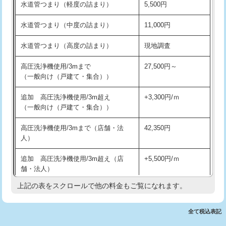
水道管つまり（軽度の詰まり）
5,500円
交換・取付(排水栓・排水トラップ
22,000円+材料費
洗面台設置
38,500円
（P/S/ポップアップ））
水道管つまり（中度の詰まり）
11,000円
化粧台設置
22,000円
交換・取付（その他部品）
11,000円+材料費
水道管つまり（高度の詰まり）
現地調査
追加人工
16,500円
持込商品取付（単水栓）
13,200円
高圧洗浄機使用/3mまで
27,500円～
廃棄・処分
現場見積
（一般向け（戸建て・集合））
持込商品取付（混合水栓）
16,500円
※給水管工事は20mmまでの価格です。
追加 高圧洗浄機使用/3m超え
+3,300円/ｍ
持込商品取付（浄水器・分岐水栓）
16,500円
（一般向け（戸建て・集合））
排水管工事（土の掘削・埋め戻し作
11,000円~
高圧洗浄機使用/3mまで（店舗・法
42,350円
業）
人）
排水管工事（排水管工事/3ｍまで）
55,000円
追加 高圧洗浄機使用/3m超え（店
+5,500円/ｍ
舗・法人）
排水管工事（追加 排水管工事/3ｍ超
+11,000円
え）
上記の表をスクロールで他の料金もご覧になれます。
高度高圧洗浄換
現地調査
マス交換（土の掘削・埋め戻し作業）
11,000円~
トーラー作業
16,500円
全て税込表記
マス交換（深さ50㎝未満）
55,000円