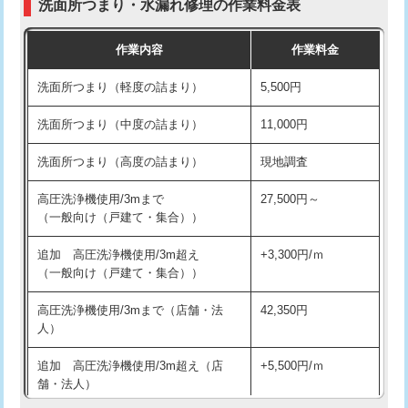
洗面所つまり・水漏れ修理の作業料金表
コンクリート斫り（厚さ10㎝超え）
38,500円
交換・取付（その他部品）
11,000円+材料費
作業内容
作業料金
モルタル補修（厚さ10㎝まで）
27,500円
持込商品取付（単水栓）
13,200円
洗面所つまり（軽度の詰まり）
5,500円
モルタル補修（厚さ10㎝超え）
38,500円
持込商品取付（混合水栓）
16,500円
洗面所つまり（中度の詰まり）
11,000円
洗面台設置
38,500円
持込商品取付（浄水器・分岐水栓）
16,500円
洗面所つまり（高度の詰まり）
現地調査
バスタブ設置
現場見積
給水管工事※（ホール加工)
16,500円
高圧洗浄機使用/3mまで
27,500円～
追加人工
16,500円
（一般向け（戸建て・集合））
給水管工事※（バンド止め)
3,300円
廃棄・処分
現場見積
追加 高圧洗浄機使用/3m超え
+3,300円/ｍ
給水管工事※（支持金具設置)
5,500円
（一般向け（戸建て・集合））
※給水管工事は20mmまでの価格です。
給水管工事※（保温材使用（バンド止
5,500円
高圧洗浄機使用/3mまで（店舗・法
42,350円
め込み）)
人）
給水管工事※（土の掘削・埋め戻し作
11,000円
追加 高圧洗浄機使用/3m超え（店
+5,500円/ｍ
業)
舗・法人）
給水管工事※（塩ビ管（VP・HI）使
33,000円