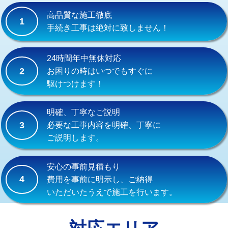
式）)
高品質な施工徹底
1
交換・取付(混合水栓（壁付・デッキ
16,500円+材料費
手続き工事は絶対に致しません！
式・ワンホール）)
交換・取付(排水栓・排水トラップ
22,000円+材料費
24時間年中無休対応
（P/S/ポップアップ））
2
お困りの時はいつでもすぐに
駆けつけます！
交換・取付（その他部品）
11,000円+材料費
持込商品取付（単水栓）
13,200円
明確、丁寧なご説明
3
必要な工事内容を明確、丁寧に
持込商品取付（混合水栓）
16,500円
ご説明します。
持込商品取付（浄水器・分岐水栓）
16,500円
安心の事前見積もり
給水管工事※（ホール加工)
16,500円
4
費用を事前に明示し、ご納得
いただいたうえで施工を行います。
給水管工事※（バンド止め)
3,300円
給水管工事※（支持金具設置)
5,500円