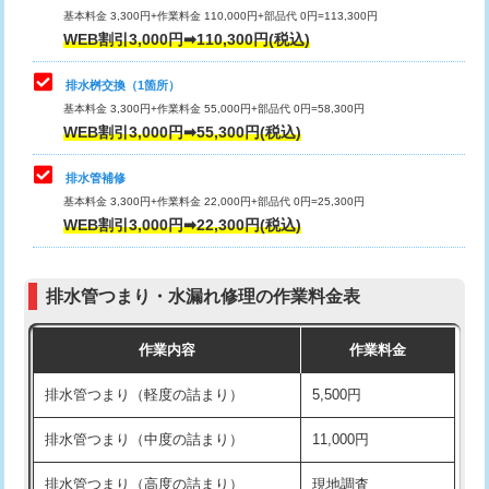
基本料金 3,300円+作業料金 110,000円+部品代 0円=113,300円
WEB割引3,000円➡110,300円(税込)
交換・取付（タンク）
22,000円+材料費
マス交換（深さ50㎝以上）
66,000円
交換・取付(単水栓（壁付・デッキ
13,200円+材料費
コンクリート斫り（厚さ10㎝まで）
27,500円
排水桝交換（1箇所）
式）)
基本料金 3,300円+作業料金 55,000円+部品代 0円=58,300円
コンクリート斫り（厚さ10㎝超え）
38,500円
WEB割引3,000円➡55,300円(税込)
交換・取付(混合水栓（壁付・デッキ
16,500円+材料費
式・ワンホール）)
モルタル補修（厚さ10㎝まで）
27,500円
排水管補修
基本料金 3,300円+作業料金 22,000円+部品代 0円=25,300円
交換・取付(排水栓・排水トラップ
22,000円+材料費
モルタル補修（厚さ10㎝超え）
38,500円
WEB割引3,000円➡22,300円(税込)
（P/S/ポップアップ））
台所シンク・作業台設置
現場見積
交換・取付（その他部品）
11,000円+材料費
排水管つまり・水漏れ修理の作業料金表
追加人工
16,500円
持込商品取付（単水栓）
13,200円
作業内容
作業料金
廃棄・処分
現場見積
持込商品取付（混合水栓）
16,500円
排水管つまり（軽度の詰まり）
5,500円
※給水管工事は20mmまでの価格です。
持込商品取付（浄水器・分岐水栓）
16,500円
排水管つまり（中度の詰まり）
11,000円
給水管工事※（ホール加工)
16,500円
排水管つまり（高度の詰まり）
現地調査