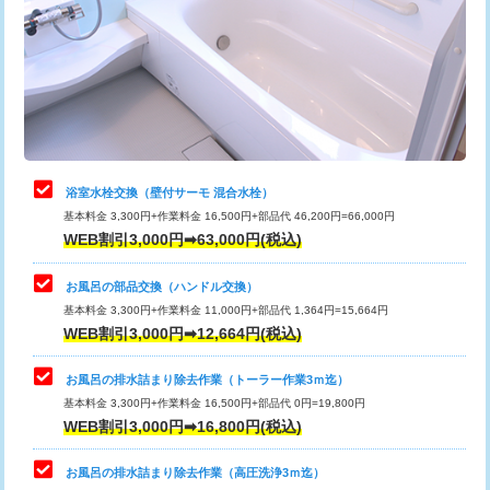
桝清掃
8,800円
止水・漏水調査・防水処理・清掃・修
11,000円
理・調整・分解・加工など（軽作業）
止水・漏水調査・防水処理・清掃・修
22,000円
理・調整・分解・加工など（中作業）
浴室水栓交換（壁付サーモ 混合水栓）
基本料金 3,300円+作業料金 16,500円+部品代 46,200円=66,000円
止水・漏水調査・防水処理・清掃・修
33,000円
WEB割引3,000円➡63,000円(税込)
理・調整・分解・加工など（重作業）
お風呂の部品交換（ハンドル交換）
トイレタンク脱着
16,500円
基本料金 3,300円+作業料金 11,000円+部品代 1,364円=15,664円
WEB割引3,000円➡12,664円(税込)
トイレ便器脱着
16,500円
タンクレストイレ脱着
33,000円
お風呂の排水詰まり除去作業（トーラー作業3ｍ迄）
基本料金 3,300円+作業料金 16,500円+部品代 0円=19,800円
小便器トイレ脱着
現地見積
WEB割引3,000円➡16,800円(税込)
その他部品の脱着
8,800円～
お風呂の排水詰まり除去作業（高圧洗浄3ｍ迄）