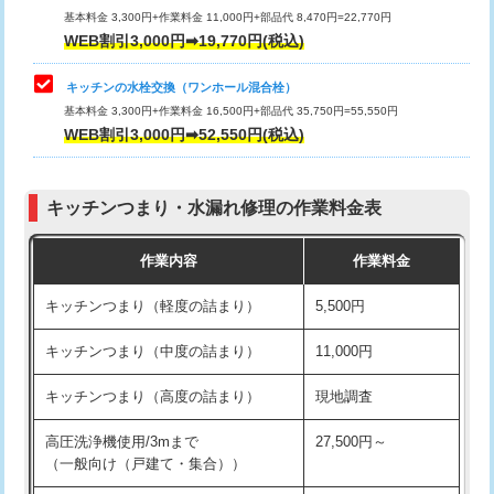
用/3ｍまで)
基本料金 3,300円+作業料金 11,000円+部品代 8,470円=22,770円
止水・漏水調査・防水処理・清掃・修
33,000円
WEB割引3,000円➡19,770円(税込)
理・調整・分解・加工など（重作業）
給水管工事※（塩ビ管（VP・HI）使
+8,800円
用（追加）/3ｍ超え)
キッチンの水栓交換（ワンホール混合栓）
お風呂タンク脱着
16,500円
基本料金 3,300円+作業料金 16,500円+部品代 35,750円=55,550円
給水管工事※（ライニング鋼管・銅
44,000円
WEB割引3,000円➡52,550円(税込)
その他部品の脱着
8,800円～
管・ポリ管・HT管使用/3ｍまで)
交換・取付（タンク）
22,000円+材料費
給水管工事※（ライニング鋼管・銅
+8,800円
管・ポリ管・HT管使用/3ｍ超え)
キッチンつまり・水漏れ修理の作業料金表
交換・取付(単水栓（壁付・デッキ
13,200円+材料費
式）)
排水管工事（土の掘削・埋め戻し作
11,000円~
作業内容
作業料金
業）
交換・取付(混合水栓（壁付・デッキ
16,500円+材料費
キッチンつまり（軽度の詰まり）
5,500円
式・ワンホール）)
排水管工事（排水管工事/3ｍまで）
55,000円
キッチンつまり（中度の詰まり）
11,000円
交換・取付(排水栓・排水トラップ
22,000円+材料費
排水管工事（追加 排水管工事/3ｍ超
+11,000円
（P/S/ポップアップ））
え）
キッチンつまり（高度の詰まり）
現地調査
交換・取付（その他部品）
11,000円+材料費
マス交換（土の掘削・埋め戻し作業）
11,000円~
高圧洗浄機使用/3mまで
27,500円～
（一般向け（戸建て・集合））
持込商品取付（単水栓）
13,200円
マス交換（深さ50㎝未満）
55,000円