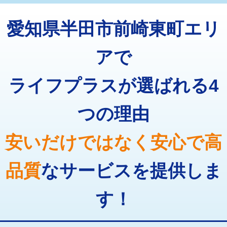
トーラー機使用/3mまで
33,000円
マス交換（深さ50㎝以上）
66,000円
愛知県半田市前崎東町エリ
追加トーラー機使用/3m超え
+3,300円
コンクリート斫り（厚さ10㎝まで）
27,500円
カメラ調査
33,000円
アで
コンクリート斫り（厚さ10㎝超え）
38,500円
桝清掃
8,800円
ライフプラスが選ばれる4
モルタル補修（厚さ10㎝まで）
27,500円
止水・漏水調査・防水処理・清掃・修
11,000円
理・調整・分解・加工など（軽作業）
モルタル補修（厚さ10㎝超え）
38,500円
つの理由
止水・漏水調査・防水処理・清掃・修
22,000円
追加人工
16,500円
理・調整・分解・加工など（中作業）
安いだけではなく安心で高
廃棄・処分
現場見積
止水・漏水調査・防水処理・清掃・修
33,000円
理・調整・分解・加工など（重作業）
品質
なサービスを提供しま
その他部品の脱着
8,800円～
す！
交換・取付（タンク）
22,000円+材料費
交換・取付(単水栓（壁付・デッキ
13,200円+材料費