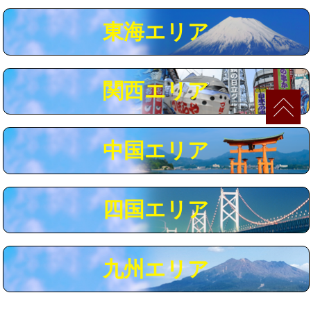
マス交換（深さ50㎝以上）
66,000円
東海エリア
コンクリート斫り（厚さ10㎝まで）
27,500円
コンクリート斫り（厚さ10㎝超え）
38,500円
関西エリア
モルタル補修（厚さ10㎝まで）
27,500円
モルタル補修（厚さ10㎝超え）
38,500円
中国エリア
追加人工
16,500円
廃棄・処分
現場見積
四国エリア
※給水管工事は20mmまでの価格です。
九州エリア