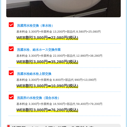
理・調整・分解・加工など（軽作業）
給水管工事※（ライニング鋼管・銅
44,000円
管・ポリ管・HT管使用/3ｍまで)
止水・漏水調査・防水処理・清掃・修
22,000円
理・調整・分解・加工など（中作業）
給水管工事※（ライニング鋼管・銅
+8,800円
洗濯用水栓交換（単水栓）
管・ポリ管・HT管使用/3ｍ超え)
基本料金 3,300円+作業料金 13,200円+部品代 8,580円=25,080円
止水・漏水調査・防水処理・清掃・修
33,000円
WEB割引3,000円➡22,080円(税込)
理・調整・分解・加工など（重作業）
排水管工事（土の掘削・埋め戻し作
11,000円~
業）
洗濯水栓、給水ホース交換作業
キッチンタンク脱着
16,500円
基本料金 3,300円+作業料金 22,000円+部品代 12,980円=38,280円
排水管工事（排水管工事/3ｍまで）
55,000円
WEB割引3,000円➡35,280円(税込)
その他部品の脱着
8,800円～
排水管工事（追加 排水管工事/3ｍ超
+11,000円
交換・取付（タンク）
22,000円+材料費
洗濯水栓給水栓上部交換
え）
基本料金 3,300円+作業料金 8,800円+部品代 990円=13,090円
交換・取付(単水栓（壁付・デッキ
13,200円+材料費
WEB割引3,000円➡10,090円(税込)
マス交換（土の掘削・埋め戻し作業）
11,000円~
式）)
洗面所の水栓交換（混合水栓）
マス交換（深さ50㎝未満）
55,000円
交換・取付(混合水栓（壁付・デッキ
16,500円+材料費
基本料金 3,300円+作業料金 16,500円+部品代 59,400円=79,200円
式・ワンホール）)
WEB割引3,000円➡76,200円(税込)
マス交換（深さ50㎝以上）
66,000円
交換・取付(排水栓・排水トラップ
22,000円+材料費
コンクリート斫り（厚さ10㎝まで）
27,500円
（P/S/ポップアップ））