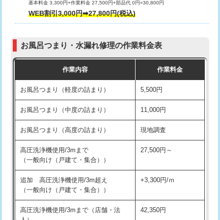
基本料金 3,300円+作業料金 27,500円+部品代 0円=30,800円
交換・取付（タンク）
22,000円+材料費
WEB割引3,000円➡27,800円(税込)
交換・取付（便器）
22,000円+材料費
お風呂つまり・水漏れ修理の作業料金表
交換・取付（普通便座）
11,000円+材料費
作業内容
作業料金
交換・取付（温水洗浄便座）
16,500円+材料費
お風呂つまり（軽度の詰まり）
5,500円
交換・取付(単水栓（壁付・デッキ
13,200円+材料費
式）)
お風呂つまり（中度の詰まり）
11,000円
交換・取付(混合水栓（壁付・デッキ
16,500円+材料費
お風呂つまり（高度の詰まり）
現地調査
式・ワンホール）)
高圧洗浄機使用/3mまで
27,500円～
交換・取付(排水栓・排水トラップ
22,000円+材料費
（一般向け（戸建て・集合））
（P/S/ポップアップ））
追加 高圧洗浄機使用/3m超え
+3,300円/ｍ
交換・取付（その他部品）
11,000円+材料費
（一般向け（戸建て・集合））
持込商品取付（単水栓）
13,200円
高圧洗浄機使用/3mまで（店舗・法
42,350円
人）