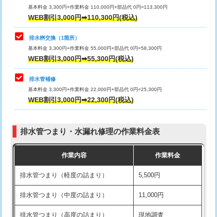
基本料金 3,300円+作業料金 110,000円+部品代 0円=113,300円
WEB割引3,000円➡110,300円(税込)
交換・取付（タンク）
22,000円+材料費
マス交換（深さ50㎝以上）
66,000円
交換・取付(単水栓（壁付・デッキ
13,200円+材料費
コンクリート斫り（厚さ10㎝まで）
27,500円
排水桝交換（1箇所）
式）)
基本料金 3,300円+作業料金 55,000円+部品代 0円=58,300円
コンクリート斫り（厚さ10㎝超え）
38,500円
WEB割引3,000円➡55,300円(税込)
交換・取付(混合水栓（壁付・デッキ
16,500円+材料費
式・ワンホール）)
モルタル補修（厚さ10㎝まで）
27,500円
排水管補修
基本料金 3,300円+作業料金 22,000円+部品代 0円=25,300円
交換・取付(排水栓・排水トラップ
22,000円+材料費
モルタル補修（厚さ10㎝超え）
38,500円
WEB割引3,000円➡22,300円(税込)
（P/S/ポップアップ））
台所シンク・作業台設置
現場見積
交換・取付（その他部品）
11,000円+材料費
排水管つまり・水漏れ修理の作業料金表
追加人工
16,500円
持込商品取付（単水栓）
13,200円
作業内容
作業料金
廃棄・処分
現場見積
持込商品取付（混合水栓）
16,500円
排水管つまり（軽度の詰まり）
5,500円
※給水管工事は20mmまでの価格です。
持込商品取付（浄水器・分岐水栓）
16,500円
排水管つまり（中度の詰まり）
11,000円
給水管工事※（ホール加工)
16,500円
排水管つまり（高度の詰まり）
現地調査