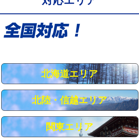
対応エリア
給水管工事※（保温材使用（バンド止
5,500円
め込み）)
給水管工事※（土の掘削・埋め戻し作
11,000円
業)
給水管工事※（塩ビ管（VP・HI）使
33,000円
用/3ｍまで)
給水管工事※（塩ビ管（VP・HI）使
+8,800円
用（追加）/3ｍ超え)
北海道エリア
給水管工事※（ライニング鋼管・銅
44,000円
管・ポリ管・HT管使用/3ｍまで)
北陸・信越エリア
給水管工事※（ライニング鋼管・銅
+8,800円
管・ポリ管・HT管使用/3ｍ超え)
マス交換（土の掘削・埋め戻し作業）
11,000円~
関東エリア
マス交換（深さ50㎝未満）
55,000円