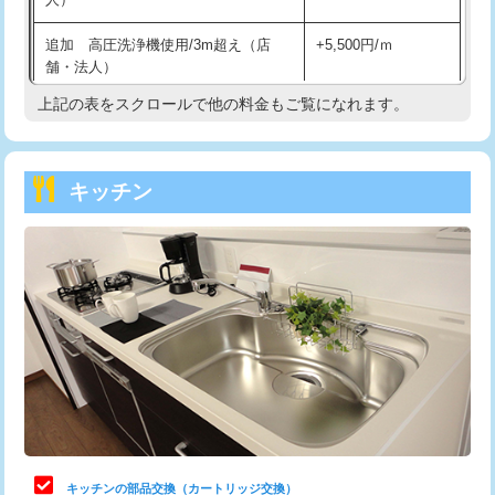
持込商品取付（混合水栓）
16,500円
追加 高圧洗浄機使用/3m超え（店
+5,500円/ｍ
持込商品取付（浄水器・分岐水栓）
16,500円
舗・法人）
持込商品取付（温水洗浄便座）
22,000円
上記の表をスクロールで他の料金もご覧になれます。
高度高圧洗浄換
現地調査
持込商品取付（普通便座⇔温水洗浄便
22,000円
トーラー作業
16,500円
座）
キッチン
トーラー機使用/3mまで
33,000円
給水管工事※（ホール加工)
16,500円
追加トーラー機使用/3m超え
+3,300円
給水管工事※（バンド止め)
3,300円
カメラ調査
33,000円
給水管工事※（支持金具設置)
5,500円
桝清掃
8,800円
給水管工事※（保温材使用（バンド止
5,500円
め込み）)
止水・漏水調査・防水処理・清掃・修
11,000円
理・調整・分解・加工など（軽作業）
給水管工事※（土の掘削・埋め戻し作
11,000円
業)
止水・漏水調査・防水処理・清掃・修
22,000円
理・調整・分解・加工など（中作業）
給水管工事※（塩ビ管（VP・HI）使
33,000円
キッチンの部品交換（カートリッジ交換）