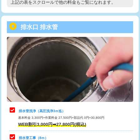
上記の表をスクロールで他の料金もご覧になれます。
高度高圧洗浄換
現地調査
用/3ｍまで)
トーラー作業
16,500円
給水管工事※（塩ビ管（VP・HI）使
+8,800円
用（追加）/3ｍ超え)
排水口 排水管
トーラー機使用/3mまで
33,000円
給水管工事※（ライニング鋼管・銅
44,000円
追加トーラー機使用/3m超え
+3,300円
管・ポリ管・HT管使用/3ｍまで)
カメラ調査
33,000円
給水管工事※（ライニング鋼管・銅
+8,800円
管・ポリ管・HT管使用/3ｍ超え)
桝清掃
8,800円
排水管工事（土の掘削・埋め戻し作
11,000円~
止水・漏水調査・防水処理・清掃・修
11,000円
業）
理・調整・分解・加工など（軽作業）
排水管工事（排水管工事/3ｍまで）
55,000円
止水・漏水調査・防水処理・清掃・修
22,000円
理・調整・分解・加工など（中作業）
排水管工事（追加 排水管工事/3ｍ超
+11,000円
排水管洗浄（高圧洗浄3ｍ迄）
え）
基本料金 3,300円+作業料金 27,500円+部品代 0円=30,800円
止水・漏水調査・防水処理・清掃・修
33,000円
WEB割引3,000円➡27,800円(税込)
理・調整・分解・加工など（重作業）
マス交換（土の掘削・埋め戻し作業）
11,000円~
排水管工事（8ｍ）
その他部品の脱着
8,800円～
マス交換（深さ50㎝未満）
55,000円