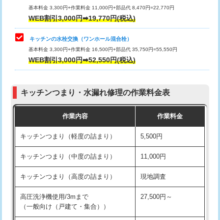
用/3ｍまで)
基本料金 3,300円+作業料金 11,000円+部品代 8,470円=22,770円
止水・漏水調査・防水処理・清掃・修
33,000円
WEB割引3,000円➡19,770円(税込)
理・調整・分解・加工など（重作業）
給水管工事※（塩ビ管（VP・HI）使
+8,800円
用（追加）/3ｍ超え)
キッチンの水栓交換（ワンホール混合栓）
お風呂タンク脱着
16,500円
基本料金 3,300円+作業料金 16,500円+部品代 35,750円=55,550円
給水管工事※（ライニング鋼管・銅
44,000円
WEB割引3,000円➡52,550円(税込)
その他部品の脱着
8,800円～
管・ポリ管・HT管使用/3ｍまで)
交換・取付（タンク）
22,000円+材料費
給水管工事※（ライニング鋼管・銅
+8,800円
管・ポリ管・HT管使用/3ｍ超え)
キッチンつまり・水漏れ修理の作業料金表
交換・取付(単水栓（壁付・デッキ
13,200円+材料費
式）)
排水管工事（土の掘削・埋め戻し作
11,000円~
作業内容
作業料金
業）
交換・取付(混合水栓（壁付・デッキ
16,500円+材料費
キッチンつまり（軽度の詰まり）
5,500円
式・ワンホール）)
排水管工事（排水管工事/3ｍまで）
55,000円
キッチンつまり（中度の詰まり）
11,000円
交換・取付(排水栓・排水トラップ
22,000円+材料費
排水管工事（追加 排水管工事/3ｍ超
+11,000円
（P/S/ポップアップ））
え）
キッチンつまり（高度の詰まり）
現地調査
交換・取付（その他部品）
11,000円+材料費
マス交換（土の掘削・埋め戻し作業）
11,000円~
高圧洗浄機使用/3mまで
27,500円～
（一般向け（戸建て・集合））
持込商品取付（単水栓）
13,200円
マス交換（深さ50㎝未満）
55,000円