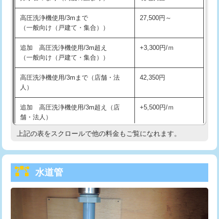
給水管工事※（バンド止め)
3,300円
高圧洗浄機使用/3mまで
27,500円～
（一般向け（戸建て・集合））
給水管工事※（支持金具設置)
5,500円
追加 高圧洗浄機使用/3m超え
+3,300円/ｍ
給水管工事※（保温材使用（バンド止
5,500円
（一般向け（戸建て・集合））
め込み）)
高圧洗浄機使用/3mまで（店舗・法
42,350円
給水管工事※（土の掘削・埋め戻し作
11,000円
人）
業)
追加 高圧洗浄機使用/3m超え（店
+5,500円/ｍ
給水管工事※（塩ビ管（VP・HI）使
33,000円
舗・法人）
用/3ｍまで)
上記の表をスクロールで他の料金もご覧になれます。
高度高圧洗浄換
現地調査
給水管工事※（塩ビ管（VP・HI）使
+8,800円
用（追加）/3ｍ超え)
トーラー作業
16,500円
給水管工事※（ライニング鋼管・銅
44,000円
水道管
トーラー機使用/3mまで
33,000円
管・ポリ管・HT管使用/3ｍまで)
追加トーラー機使用/3m超え
+3,300円
給水管工事※（ライニング鋼管・銅
+8,800円
管・ポリ管・HT管使用/3ｍ超え)
カメラ調査
33,000円