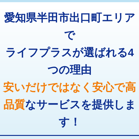
トーラー機使用/3mまで
33,000円
マス交換（深さ50㎝以上）
66,000円
愛知県半田市出口町エリア
追加トーラー機使用/3m超え
+3,300円
コンクリート斫り（厚さ10㎝まで）
27,500円
カメラ調査
33,000円
で
コンクリート斫り（厚さ10㎝超え）
38,500円
桝清掃
8,800円
ライフプラスが選ばれる4
モルタル補修（厚さ10㎝まで）
27,500円
止水・漏水調査・防水処理・清掃・修
11,000円
理・調整・分解・加工など（軽作業）
モルタル補修（厚さ10㎝超え）
38,500円
つの理由
止水・漏水調査・防水処理・清掃・修
22,000円
追加人工
16,500円
理・調整・分解・加工など（中作業）
安いだけではなく安心で高
廃棄・処分
現場見積
止水・漏水調査・防水処理・清掃・修
33,000円
理・調整・分解・加工など（重作業）
品質
なサービスを提供しま
その他部品の脱着
8,800円～
す！
交換・取付（タンク）
22,000円+材料費
交換・取付(単水栓（壁付・デッキ
13,200円+材料費