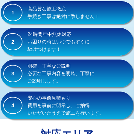
式）)
高品質な施工徹底
1
交換・取付(混合水栓（壁付・デッキ
16,500円+材料費
手続き工事は絶対に致しません！
式・ワンホール）)
交換・取付(排水栓・排水トラップ
22,000円+材料費
24時間年中無休対応
（P/S/ポップアップ））
2
お困りの時はいつでもすぐに
駆けつけます！
交換・取付（その他部品）
11,000円+材料費
持込商品取付（単水栓）
13,200円
明確、丁寧なご説明
3
必要な工事内容を明確、丁寧に
持込商品取付（混合水栓）
16,500円
ご説明します。
持込商品取付（浄水器・分岐水栓）
16,500円
安心の事前見積もり
給水管工事※（ホール加工)
16,500円
4
費用を事前に明示し、ご納得
いただいたうえで施工を行います。
給水管工事※（バンド止め)
3,300円
給水管工事※（支持金具設置)
5,500円