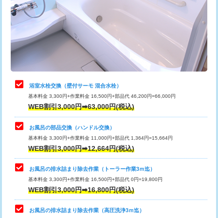
桝清掃
8,800円
止水・漏水調査・防水処理・清掃・修
11,000円
理・調整・分解・加工など（軽作業）
止水・漏水調査・防水処理・清掃・修
22,000円
理・調整・分解・加工など（中作業）
浴室水栓交換（壁付サーモ 混合水栓）
基本料金 3,300円+作業料金 16,500円+部品代 46,200円=66,000円
止水・漏水調査・防水処理・清掃・修
33,000円
WEB割引3,000円➡63,000円(税込)
理・調整・分解・加工など（重作業）
お風呂の部品交換（ハンドル交換）
トイレタンク脱着
16,500円
基本料金 3,300円+作業料金 11,000円+部品代 1,364円=15,664円
WEB割引3,000円➡12,664円(税込)
トイレ便器脱着
16,500円
タンクレストイレ脱着
33,000円
お風呂の排水詰まり除去作業（トーラー作業3ｍ迄）
基本料金 3,300円+作業料金 16,500円+部品代 0円=19,800円
小便器トイレ脱着
現地見積
WEB割引3,000円➡16,800円(税込)
その他部品の脱着
8,800円～
お風呂の排水詰まり除去作業（高圧洗浄3ｍ迄）