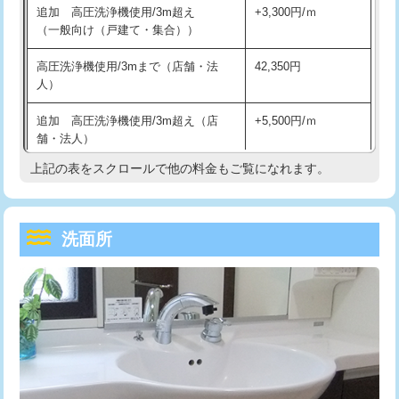
追加 高圧洗浄機使用/3m超え
+3,300円/ｍ
持込商品取付（混合水栓）
16,500円
マス交換（深さ50㎝以上）
66,000円
（一般向け（戸建て・集合））
持込商品取付（浄水器・分岐水栓）
16,500円
コンクリート斫り（厚さ10㎝まで）
27,500円
高圧洗浄機使用/3mまで（店舗・法
42,350円
人）
給水管工事※（ホール加工)
16,500円
コンクリート斫り（厚さ10㎝超え）
38,500円
追加 高圧洗浄機使用/3m超え（店
+5,500円/ｍ
給水管工事※（バンド止め)
3,300円
モルタル補修（厚さ10㎝まで）
27,500円
舗・法人）
給水管工事※（支持金具設置)
5,500円
モルタル補修（厚さ10㎝超え）
38,500円
上記の表をスクロールで他の料金もご覧になれます。
高度高圧洗浄換
現地調査
給水管工事※（保温材使用（バンド止
5,500円
洗面台設置
38,500円
トーラー作業
16,500円
め込み）)
洗面所
追加人工
16,500円
トーラー機使用/3mまで
33,000円
給水管工事※（土の掘削・埋め戻し作
11,000円
業)
廃棄・処分
現場見積
追加トーラー機使用/3m超え
+3,300円
給水管工事※（塩ビ管（VP・HI）使
33,000円
※給水管工事は20mmまでの価格です。
カメラ調査
33,000円
用/3ｍまで)
桝清掃
8,800円
給水管工事※（塩ビ管（VP・HI）使
+8,800円
用（追加）/3ｍ超え)
止水・漏水調査・防水処理・清掃・修
11,000円