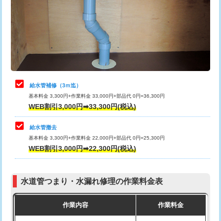
排水管工事（土の掘削・埋め戻し作
11,000円~
桝清掃
8,800円
業）
止水・漏水調査・防水処理・清掃・修
11,000円
排水管工事（排水管工事/3ｍまで）
55,000円
理・調整・分解・加工など（軽作業）
排水管工事（追加 排水管工事/3ｍ超
+11,000円
止水・漏水調査・防水処理・清掃・修
22,000円
え）
理・調整・分解・加工など（中作業）
給水管補修（3ｍ迄）
マス交換（土の掘削・埋め戻し作業）
11,000円~
基本料金 3,300円+作業料金 33,000円+部品代 0円=36,300円
止水・漏水調査・防水処理・清掃・修
33,000円
WEB割引3,000円➡33,300円(税込)
理・調整・分解・加工など（重作業）
マス交換（深さ50㎝未満）
55,000円
給水管撤去
その他部品の脱着
8,800円～
マス交換（深さ50㎝以上）
66,000円
基本料金 3,300円+作業料金 22,000円+部品代 0円=25,300円
WEB割引3,000円➡22,300円(税込)
交換・取付（タンク）
22,000円+材料費
コンクリート斫り（厚さ10㎝まで）
27,500円
交換・取付(単水栓（壁付・デッキ
13,200円+材料費
コンクリート斫り（厚さ10㎝超え）
38,500円
式）)
水道管つまり・水漏れ修理の作業料金表
モルタル補修（厚さ10㎝まで）
27,500円
交換・取付(混合水栓（壁付・デッキ
16,500円+材料費
作業内容
作業料金
式・ワンホール）)
モルタル補修（厚さ10㎝超え）
38,500円