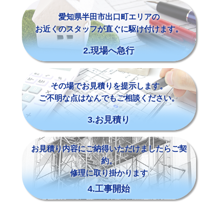
愛知県半田市出口町エリアの
お近くのスタッフが直ぐに駆け付けます。
2.現場へ急行
その場でお見積りを提示します。
ご不明な点はなんでもご相談ください。
3.お見積り
お見積り内容にご納得いただけましたらご契
約。
修理に取り掛かります
4.工事開始