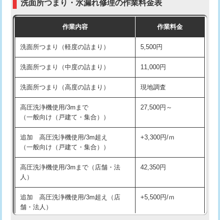
洗面所つまり・水漏れ修理の作業料金表
コンクリート斫り（厚さ10㎝超え）
38,500円
交換・取付（その他部品）
11,000円+材料費
作業内容
作業料金
モルタル補修（厚さ10㎝まで）
27,500円
持込商品取付（単水栓）
13,200円
洗面所つまり（軽度の詰まり）
5,500円
モルタル補修（厚さ10㎝超え）
38,500円
持込商品取付（混合水栓）
16,500円
洗面所つまり（中度の詰まり）
11,000円
洗面台設置
38,500円
持込商品取付（浄水器・分岐水栓）
16,500円
洗面所つまり（高度の詰まり）
現地調査
バスタブ設置
現場見積
給水管工事※（ホール加工)
16,500円
高圧洗浄機使用/3mまで
27,500円～
追加人工
16,500円
（一般向け（戸建て・集合））
給水管工事※（バンド止め)
3,300円
廃棄・処分
現場見積
追加 高圧洗浄機使用/3m超え
+3,300円/ｍ
給水管工事※（支持金具設置)
5,500円
（一般向け（戸建て・集合））
※給水管工事は20mmまでの価格です。
給水管工事※（保温材使用（バンド止
5,500円
高圧洗浄機使用/3mまで（店舗・法
42,350円
め込み）)
人）
給水管工事※（土の掘削・埋め戻し作
11,000円
追加 高圧洗浄機使用/3m超え（店
+5,500円/ｍ
業)
舗・法人）
給水管工事※（塩ビ管（VP・HI）使
33,000円