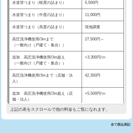
水道管つまり（軽度の詰まり）
5,500円
交換・取付(排水栓・排水トラップ
22,000円+材料費
洗面台設置
38,500円
（P/S/ポップアップ））
水道管つまり（中度の詰まり）
11,000円
化粧台設置
22,000円
交換・取付（その他部品）
11,000円+材料費
水道管つまり（高度の詰まり）
現地調査
追加人工
16,500円
持込商品取付（単水栓）
13,200円
高圧洗浄機使用/3mまで
27,500円～
廃棄・処分
現場見積
（一般向け（戸建て・集合））
持込商品取付（混合水栓）
16,500円
※給水管工事は20mmまでの価格です。
追加 高圧洗浄機使用/3m超え
+3,300円/ｍ
持込商品取付（浄水器・分岐水栓）
16,500円
（一般向け（戸建て・集合））
排水管工事（土の掘削・埋め戻し作
11,000円~
高圧洗浄機使用/3mまで（店舗・法
42,350円
業）
人）
排水管工事（排水管工事/3ｍまで）
55,000円
追加 高圧洗浄機使用/3m超え（店
+5,500円/ｍ
舗・法人）
排水管工事（追加 排水管工事/3ｍ超
+11,000円
え）
上記の表をスクロールで他の料金もご覧になれます。
高度高圧洗浄換
現地調査
マス交換（土の掘削・埋め戻し作業）
11,000円~
トーラー作業
16,500円
全て税込表記
マス交換（深さ50㎝未満）
55,000円