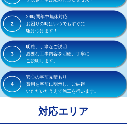
式）)
交換・取付(混合水栓（壁付・デッキ
16,500円+材料費
24時間年中無休対応
式・ワンホール）)
2
お困りの時はいつでもすぐに
駆けつけます！
交換・取付(排水栓・排水トラップ
22,000円+材料費
（P/S/ポップアップ））
明確、丁寧なご説明
交換・取付（その他部品）
11,000円+材料費
3
必要な工事内容を明確、丁寧に
ご説明します。
持込商品取付（単水栓）
13,200円
持込商品取付（混合水栓）
16,500円
安心の事前見積もり
4
費用を事前に明示し、ご納得
持込商品取付（浄水器・分岐水栓）
16,500円
いただいたうえで施工を行います。
給水管工事※（ホール加工)
16,500円
給水管工事※（バンド止め)
3,300円
対応エリア
給水管工事※（支持金具設置)
5,500円