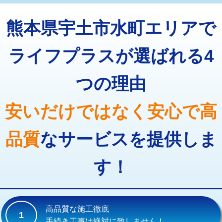
トーラー機使用/3mまで
33,000円
マス交換（深さ50㎝以上）
66,000円
熊本県宇土市水町エリアで
追加トーラー機使用/3m超え
+3,300円
コンクリート斫り（厚さ10㎝まで）
27,500円
カメラ調査
33,000円
ライフプラスが選ばれる4
コンクリート斫り（厚さ10㎝超え）
38,500円
桝清掃
8,800円
つの理由
モルタル補修（厚さ10㎝まで）
27,500円
止水・漏水調査・防水処理・清掃・修
11,000円
理・調整・分解・加工など（軽作業）
モルタル補修（厚さ10㎝超え）
38,500円
安いだけではなく安心で高
止水・漏水調査・防水処理・清掃・修
22,000円
追加人工
16,500円
理・調整・分解・加工など（中作業）
品質
なサービスを提供しま
廃棄・処分
現場見積
止水・漏水調査・防水処理・清掃・修
33,000円
理・調整・分解・加工など（重作業）
す！
その他部品の脱着
8,800円～
交換・取付（タンク）
22,000円+材料費
高品質な施工徹底
1
交換・取付(単水栓（壁付・デッキ
13,200円+材料費
手続き工事は絶対に致しません！