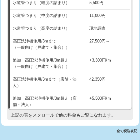
水道管つまり（軽度の詰まり）
5,500円
交換・取付(排水栓・排水トラップ
22,000円+材料費
洗面台設置
38,500円
（P/S/ポップアップ））
水道管つまり（中度の詰まり）
11,000円
化粧台設置
22,000円
交換・取付（その他部品）
11,000円+材料費
水道管つまり（高度の詰まり）
現地調査
追加人工
16,500円
持込商品取付（単水栓）
13,200円
高圧洗浄機使用/3mまで
27,500円～
廃棄・処分
現場見積
（一般向け（戸建て・集合））
持込商品取付（混合水栓）
16,500円
※給水管工事は20mmまでの価格です。
追加 高圧洗浄機使用/3m超え
+3,300円/ｍ
持込商品取付（浄水器・分岐水栓）
16,500円
（一般向け（戸建て・集合））
排水管工事（土の掘削・埋め戻し作
11,000円~
高圧洗浄機使用/3mまで（店舗・法
42,350円
業）
人）
排水管工事（排水管工事/3ｍまで）
55,000円
追加 高圧洗浄機使用/3m超え（店
+5,500円/ｍ
舗・法人）
排水管工事（追加 排水管工事/3ｍ超
+11,000円
え）
上記の表をスクロールで他の料金もご覧になれます。
高度高圧洗浄換
現地調査
マス交換（土の掘削・埋め戻し作業）
11,000円~
トーラー作業
16,500円
全て税込表記
マス交換（深さ50㎝未満）
55,000円