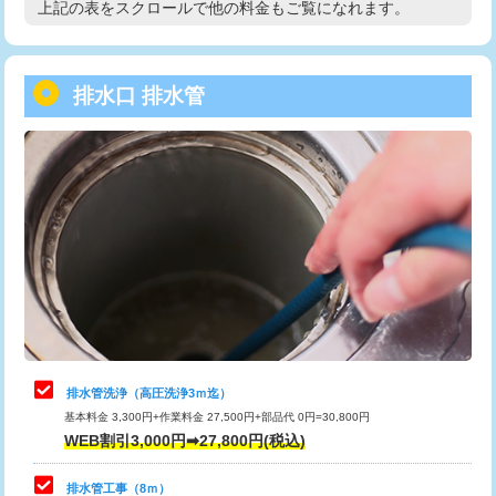
上記の表をスクロールで他の料金もご覧になれます。
高度高圧洗浄換
現地調査
用/3ｍまで)
トーラー作業
16,500円
給水管工事※（塩ビ管（VP・HI）使
+8,800円
用（追加）/3ｍ超え)
排水口 排水管
トーラー機使用/3mまで
33,000円
給水管工事※（ライニング鋼管・銅
44,000円
追加トーラー機使用/3m超え
+3,300円
管・ポリ管・HT管使用/3ｍまで)
カメラ調査
33,000円
給水管工事※（ライニング鋼管・銅
+8,800円
管・ポリ管・HT管使用/3ｍ超え)
桝清掃
8,800円
排水管工事（土の掘削・埋め戻し作
11,000円~
止水・漏水調査・防水処理・清掃・修
11,000円
業）
理・調整・分解・加工など（軽作業）
排水管工事（排水管工事/3ｍまで）
55,000円
止水・漏水調査・防水処理・清掃・修
22,000円
理・調整・分解・加工など（中作業）
排水管工事（追加 排水管工事/3ｍ超
+11,000円
排水管洗浄（高圧洗浄3ｍ迄）
え）
基本料金 3,300円+作業料金 27,500円+部品代 0円=30,800円
止水・漏水調査・防水処理・清掃・修
33,000円
WEB割引3,000円➡27,800円(税込)
理・調整・分解・加工など（重作業）
マス交換（土の掘削・埋め戻し作業）
11,000円~
排水管工事（8ｍ）
その他部品の脱着
8,800円～
マス交換（深さ50㎝未満）
55,000円