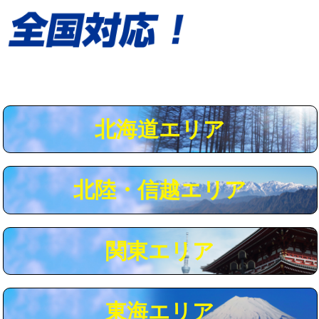
給水管工事※（保温材使用（バンド止
5,500円
め込み）)
給水管工事※（土の掘削・埋め戻し作
11,000円
業)
給水管工事※（塩ビ管（VP・HI）使
33,000円
用/3ｍまで)
北海道エリア
給水管工事※（塩ビ管（VP・HI）使
+8,800円
用（追加）/3ｍ超え)
給水管工事※（ライニング鋼管・銅
44,000円
北陸・信越エリア
管・ポリ管・HT管使用/3ｍまで)
給水管工事※（ライニング鋼管・銅
+8,800円
管・ポリ管・HT管使用/3ｍ超え)
関東エリア
マス交換（土の掘削・埋め戻し作業）
11,000円~
マス交換（深さ50㎝未満）
55,000円
東海エリア