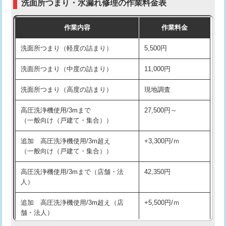
洗面所つまり・水漏れ修理の作業料金表
コンクリート斫り（厚さ10㎝超え）
38,500円
交換・取付（その他部品）
11,000円+材料費
作業内容
作業料金
モルタル補修（厚さ10㎝まで）
27,500円
持込商品取付（単水栓）
13,200円
洗面所つまり（軽度の詰まり）
5,500円
モルタル補修（厚さ10㎝超え）
38,500円
持込商品取付（混合水栓）
16,500円
洗面所つまり（中度の詰まり）
11,000円
洗面台設置
38,500円
持込商品取付（浄水器・分岐水栓）
16,500円
洗面所つまり（高度の詰まり）
現地調査
バスタブ設置
現場見積
給水管工事※（ホール加工)
16,500円
高圧洗浄機使用/3mまで
27,500円～
追加人工
16,500円
（一般向け（戸建て・集合））
給水管工事※（バンド止め)
3,300円
廃棄・処分
現場見積
追加 高圧洗浄機使用/3m超え
+3,300円/ｍ
給水管工事※（支持金具設置)
5,500円
（一般向け（戸建て・集合））
※給水管工事は20mmまでの価格です。
給水管工事※（保温材使用（バンド止
5,500円
高圧洗浄機使用/3mまで（店舗・法
42,350円
め込み）)
人）
給水管工事※（土の掘削・埋め戻し作
11,000円
追加 高圧洗浄機使用/3m超え（店
+5,500円/ｍ
業)
舗・法人）
給水管工事※（塩ビ管（VP・HI）使
33,000円