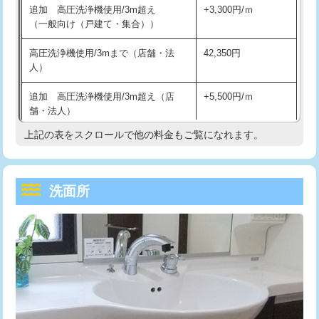
追加 高圧洗浄機使用/3m超え
+3,300円/ｍ
持込商品取付（混合水栓）
16,500円
マス交換（深さ50㎝以上）
66,000円
（一般向け（戸建て・集合））
持込商品取付（浄水器・分岐水栓）
16,500円
コンクリート斫り（厚さ10㎝まで）
27,500円
高圧洗浄機使用/3mまで（店舗・法
42,350円
人）
給水管工事※（ホール加工)
16,500円
コンクリート斫り（厚さ10㎝超え）
38,500円
追加 高圧洗浄機使用/3m超え（店
+5,500円/ｍ
給水管工事※（バンド止め)
3,300円
モルタル補修（厚さ10㎝まで）
27,500円
舗・法人）
給水管工事※（支持金具設置)
5,500円
モルタル補修（厚さ10㎝超え）
38,500円
上記の表をスクロールで他の料金もご覧になれます。
高度高圧洗浄換
現地調査
給水管工事※（保温材使用（バンド止
5,500円
洗面台設置
38,500円
トーラー作業
16,500円
め込み）)
洗面所
追加人工
16,500円
トーラー機使用/3mまで
33,000円
給水管工事※（土の掘削・埋め戻し作
11,000円
業)
廃棄・処分
現場見積
追加トーラー機使用/3m超え
+3,300円
給水管工事※（塩ビ管（VP・HI）使
33,000円
※給水管工事は20mmまでの価格です。
カメラ調査
33,000円
用/3ｍまで)
桝清掃
8,800円
給水管工事※（塩ビ管（VP・HI）使
+8,800円
用（追加）/3ｍ超え)
止水・漏水調査・防水処理・清掃・修
11,000円