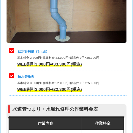
排水管工事（土の掘削・埋め戻し作
11,000円~
桝清掃
8,800円
業）
止水・漏水調査・防水処理・清掃・修
11,000円
排水管工事（排水管工事/3ｍまで）
55,000円
理・調整・分解・加工など（軽作業）
排水管工事（追加 排水管工事/3ｍ超
+11,000円
止水・漏水調査・防水処理・清掃・修
22,000円
え）
理・調整・分解・加工など（中作業）
給水管補修（3ｍ迄）
マス交換（土の掘削・埋め戻し作業）
11,000円~
基本料金 3,300円+作業料金 33,000円+部品代 0円=36,300円
止水・漏水調査・防水処理・清掃・修
33,000円
WEB割引3,000円➡33,300円(税込)
理・調整・分解・加工など（重作業）
マス交換（深さ50㎝未満）
55,000円
給水管撤去
その他部品の脱着
8,800円～
マス交換（深さ50㎝以上）
66,000円
基本料金 3,300円+作業料金 22,000円+部品代 0円=25,300円
WEB割引3,000円➡22,300円(税込)
交換・取付（タンク）
22,000円+材料費
コンクリート斫り（厚さ10㎝まで）
27,500円
交換・取付(単水栓（壁付・デッキ
13,200円+材料費
コンクリート斫り（厚さ10㎝超え）
38,500円
式）)
水道管つまり・水漏れ修理の作業料金表
モルタル補修（厚さ10㎝まで）
27,500円
交換・取付(混合水栓（壁付・デッキ
16,500円+材料費
作業内容
作業料金
式・ワンホール）)
モルタル補修（厚さ10㎝超え）
38,500円