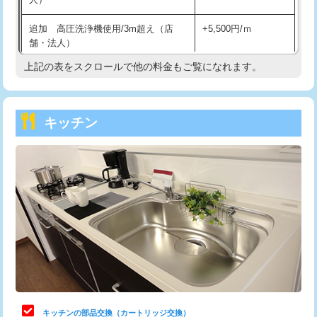
持込商品取付（混合水栓）
16,500円
追加 高圧洗浄機使用/3m超え（店
+5,500円/ｍ
持込商品取付（浄水器・分岐水栓）
16,500円
舗・法人）
持込商品取付（温水洗浄便座）
22,000円
上記の表をスクロールで他の料金もご覧になれます。
高度高圧洗浄換
現地調査
持込商品取付（普通便座⇔温水洗浄便
22,000円
トーラー作業
16,500円
座）
キッチン
トーラー機使用/3mまで
33,000円
給水管工事※（ホール加工)
16,500円
追加トーラー機使用/3m超え
+3,300円
給水管工事※（バンド止め)
3,300円
カメラ調査
33,000円
給水管工事※（支持金具設置)
5,500円
桝清掃
8,800円
給水管工事※（保温材使用（バンド止
5,500円
め込み）)
止水・漏水調査・防水処理・清掃・修
11,000円
理・調整・分解・加工など（軽作業）
給水管工事※（土の掘削・埋め戻し作
11,000円
業)
止水・漏水調査・防水処理・清掃・修
22,000円
理・調整・分解・加工など（中作業）
給水管工事※（塩ビ管（VP・HI）使
33,000円
キッチンの部品交換（カートリッジ交換）