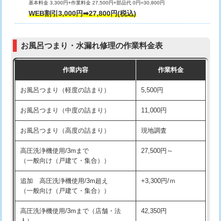
基本料金 3,300円+作業料金 27,500円+部品代 0円=30,800円
交換・取付（タンク）
22,000円+材料費
WEB割引3,000円➡27,800円(税込)
交換・取付（便器）
22,000円+材料費
お風呂つまり・水漏れ修理の作業料金表
交換・取付（普通便座）
11,000円+材料費
作業内容
作業料金
交換・取付（温水洗浄便座）
16,500円+材料費
お風呂つまり（軽度の詰まり）
5,500円
交換・取付(単水栓（壁付・デッキ
13,200円+材料費
式）)
お風呂つまり（中度の詰まり）
11,000円
交換・取付(混合水栓（壁付・デッキ
16,500円+材料費
お風呂つまり（高度の詰まり）
現地調査
式・ワンホール）)
高圧洗浄機使用/3mまで
27,500円～
交換・取付(排水栓・排水トラップ
22,000円+材料費
（一般向け（戸建て・集合））
（P/S/ポップアップ））
追加 高圧洗浄機使用/3m超え
+3,300円/ｍ
交換・取付（その他部品）
11,000円+材料費
（一般向け（戸建て・集合））
持込商品取付（単水栓）
13,200円
高圧洗浄機使用/3mまで（店舗・法
42,350円
人）