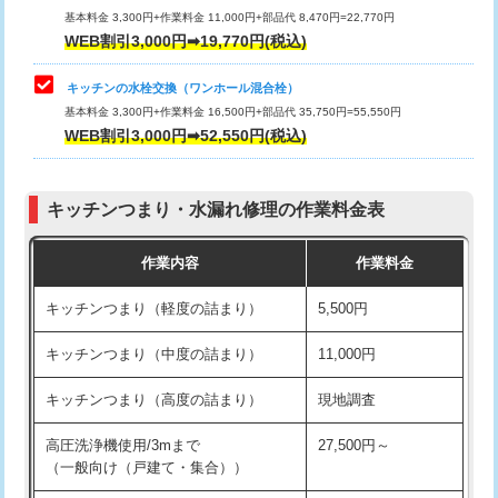
用/3ｍまで)
基本料金 3,300円+作業料金 11,000円+部品代 8,470円=22,770円
止水・漏水調査・防水処理・清掃・修
33,000円
WEB割引3,000円➡19,770円(税込)
理・調整・分解・加工など（重作業）
給水管工事※（塩ビ管（VP・HI）使
+8,800円
用（追加）/3ｍ超え)
キッチンの水栓交換（ワンホール混合栓）
お風呂タンク脱着
16,500円
基本料金 3,300円+作業料金 16,500円+部品代 35,750円=55,550円
給水管工事※（ライニング鋼管・銅
44,000円
WEB割引3,000円➡52,550円(税込)
その他部品の脱着
8,800円～
管・ポリ管・HT管使用/3ｍまで)
交換・取付（タンク）
22,000円+材料費
給水管工事※（ライニング鋼管・銅
+8,800円
管・ポリ管・HT管使用/3ｍ超え)
キッチンつまり・水漏れ修理の作業料金表
交換・取付(単水栓（壁付・デッキ
13,200円+材料費
式）)
排水管工事（土の掘削・埋め戻し作
11,000円~
作業内容
作業料金
業）
交換・取付(混合水栓（壁付・デッキ
16,500円+材料費
キッチンつまり（軽度の詰まり）
5,500円
式・ワンホール）)
排水管工事（排水管工事/3ｍまで）
55,000円
キッチンつまり（中度の詰まり）
11,000円
交換・取付(排水栓・排水トラップ
22,000円+材料費
排水管工事（追加 排水管工事/3ｍ超
+11,000円
（P/S/ポップアップ））
え）
キッチンつまり（高度の詰まり）
現地調査
交換・取付（その他部品）
11,000円+材料費
マス交換（土の掘削・埋め戻し作業）
11,000円~
高圧洗浄機使用/3mまで
27,500円～
（一般向け（戸建て・集合））
持込商品取付（単水栓）
13,200円
マス交換（深さ50㎝未満）
55,000円