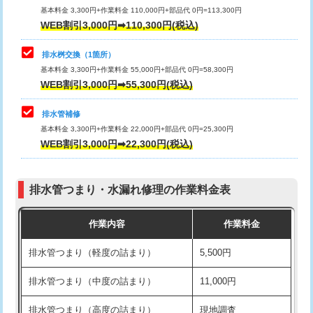
基本料金 3,300円+作業料金 110,000円+部品代 0円=113,300円
WEB割引3,000円➡110,300円(税込)
交換・取付（タンク）
22,000円+材料費
マス交換（深さ50㎝以上）
66,000円
交換・取付(単水栓（壁付・デッキ
13,200円+材料費
コンクリート斫り（厚さ10㎝まで）
27,500円
排水桝交換（1箇所）
式）)
基本料金 3,300円+作業料金 55,000円+部品代 0円=58,300円
コンクリート斫り（厚さ10㎝超え）
38,500円
WEB割引3,000円➡55,300円(税込)
交換・取付(混合水栓（壁付・デッキ
16,500円+材料費
式・ワンホール）)
モルタル補修（厚さ10㎝まで）
27,500円
排水管補修
基本料金 3,300円+作業料金 22,000円+部品代 0円=25,300円
交換・取付(排水栓・排水トラップ
22,000円+材料費
モルタル補修（厚さ10㎝超え）
38,500円
WEB割引3,000円➡22,300円(税込)
（P/S/ポップアップ））
台所シンク・作業台設置
現場見積
交換・取付（その他部品）
11,000円+材料費
排水管つまり・水漏れ修理の作業料金表
追加人工
16,500円
持込商品取付（単水栓）
13,200円
作業内容
作業料金
廃棄・処分
現場見積
持込商品取付（混合水栓）
16,500円
排水管つまり（軽度の詰まり）
5,500円
※給水管工事は20mmまでの価格です。
持込商品取付（浄水器・分岐水栓）
16,500円
排水管つまり（中度の詰まり）
11,000円
給水管工事※（ホール加工)
16,500円
排水管つまり（高度の詰まり）
現地調査