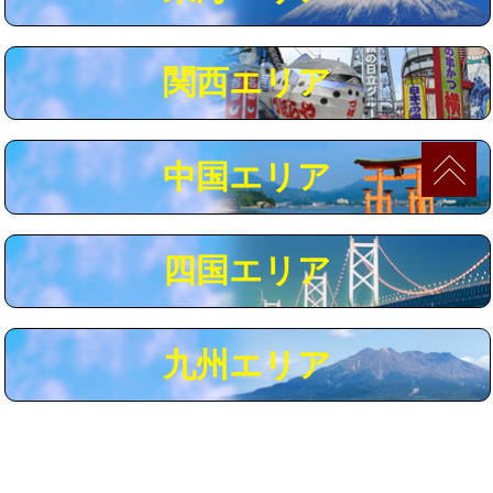
マス交換（深さ50㎝以上）
66,000円
コンクリート斫り（厚さ10㎝まで）
27,500円
関西エリア
コンクリート斫り（厚さ10㎝超え）
38,500円
モルタル補修（厚さ10㎝まで）
27,500円
中国エリア
モルタル補修（厚さ10㎝超え）
38,500円
追加人工
16,500円
四国エリア
廃棄・処分
現場見積
※給水管工事は20mmまでの価格です。
九州エリア