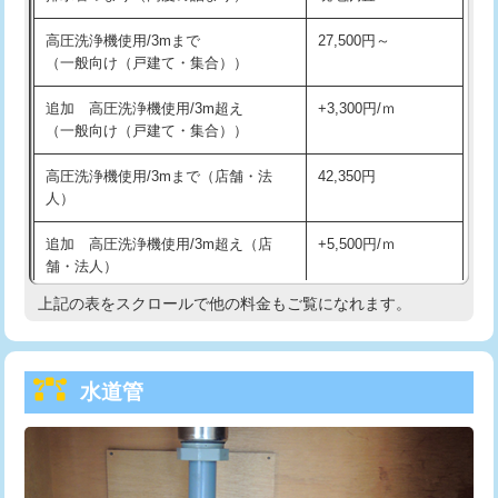
給水管工事※（バンド止め)
3,300円
高圧洗浄機使用/3mまで
27,500円～
（一般向け（戸建て・集合））
給水管工事※（支持金具設置)
5,500円
追加 高圧洗浄機使用/3m超え
+3,300円/ｍ
給水管工事※（保温材使用（バンド止
5,500円
（一般向け（戸建て・集合））
め込み）)
高圧洗浄機使用/3mまで（店舗・法
42,350円
給水管工事※（土の掘削・埋め戻し作
11,000円
人）
業)
追加 高圧洗浄機使用/3m超え（店
+5,500円/ｍ
給水管工事※（塩ビ管（VP・HI）使
33,000円
舗・法人）
用/3ｍまで)
上記の表をスクロールで他の料金もご覧になれます。
高度高圧洗浄換
現地調査
給水管工事※（塩ビ管（VP・HI）使
+8,800円
用（追加）/3ｍ超え)
トーラー作業
16,500円
給水管工事※（ライニング鋼管・銅
44,000円
水道管
トーラー機使用/3mまで
33,000円
管・ポリ管・HT管使用/3ｍまで)
追加トーラー機使用/3m超え
+3,300円
給水管工事※（ライニング鋼管・銅
+8,800円
管・ポリ管・HT管使用/3ｍ超え)
カメラ調査
33,000円