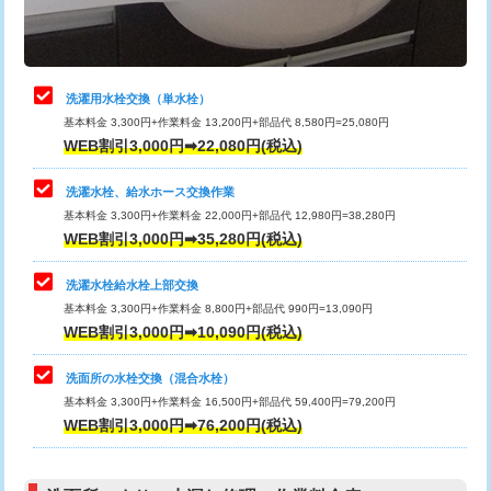
理・調整・分解・加工など（軽作業）
給水管工事※（ライニング鋼管・銅
44,000円
管・ポリ管・HT管使用/3ｍまで)
止水・漏水調査・防水処理・清掃・修
22,000円
理・調整・分解・加工など（中作業）
給水管工事※（ライニング鋼管・銅
+8,800円
洗濯用水栓交換（単水栓）
管・ポリ管・HT管使用/3ｍ超え)
基本料金 3,300円+作業料金 13,200円+部品代 8,580円=25,080円
止水・漏水調査・防水処理・清掃・修
33,000円
WEB割引3,000円➡22,080円(税込)
理・調整・分解・加工など（重作業）
排水管工事（土の掘削・埋め戻し作
11,000円~
業）
洗濯水栓、給水ホース交換作業
キッチンタンク脱着
16,500円
基本料金 3,300円+作業料金 22,000円+部品代 12,980円=38,280円
排水管工事（排水管工事/3ｍまで）
55,000円
WEB割引3,000円➡35,280円(税込)
その他部品の脱着
8,800円～
排水管工事（追加 排水管工事/3ｍ超
+11,000円
交換・取付（タンク）
22,000円+材料費
洗濯水栓給水栓上部交換
え）
基本料金 3,300円+作業料金 8,800円+部品代 990円=13,090円
交換・取付(単水栓（壁付・デッキ
13,200円+材料費
WEB割引3,000円➡10,090円(税込)
マス交換（土の掘削・埋め戻し作業）
11,000円~
式）)
洗面所の水栓交換（混合水栓）
マス交換（深さ50㎝未満）
55,000円
交換・取付(混合水栓（壁付・デッキ
16,500円+材料費
基本料金 3,300円+作業料金 16,500円+部品代 59,400円=79,200円
式・ワンホール）)
WEB割引3,000円➡76,200円(税込)
マス交換（深さ50㎝以上）
66,000円
交換・取付(排水栓・排水トラップ
22,000円+材料費
コンクリート斫り（厚さ10㎝まで）
27,500円
（P/S/ポップアップ））