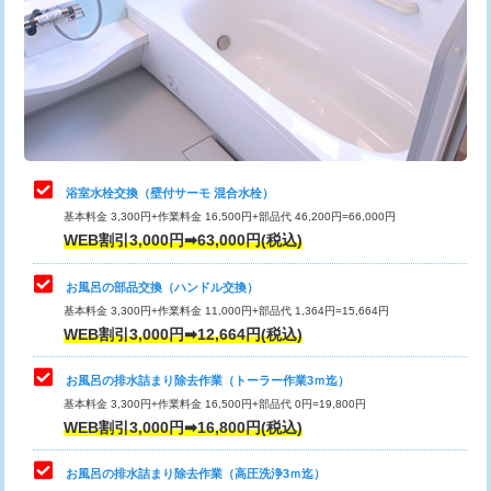
桝清掃
8,800円
止水・漏水調査・防水処理・清掃・修
11,000円
理・調整・分解・加工など（軽作業）
止水・漏水調査・防水処理・清掃・修
22,000円
理・調整・分解・加工など（中作業）
浴室水栓交換（壁付サーモ 混合水栓）
基本料金 3,300円+作業料金 16,500円+部品代 46,200円=66,000円
止水・漏水調査・防水処理・清掃・修
33,000円
WEB割引3,000円➡63,000円(税込)
理・調整・分解・加工など（重作業）
お風呂の部品交換（ハンドル交換）
トイレタンク脱着
16,500円
基本料金 3,300円+作業料金 11,000円+部品代 1,364円=15,664円
WEB割引3,000円➡12,664円(税込)
トイレ便器脱着
16,500円
タンクレストイレ脱着
33,000円
お風呂の排水詰まり除去作業（トーラー作業3ｍ迄）
基本料金 3,300円+作業料金 16,500円+部品代 0円=19,800円
小便器トイレ脱着
現地見積
WEB割引3,000円➡16,800円(税込)
その他部品の脱着
8,800円～
お風呂の排水詰まり除去作業（高圧洗浄3ｍ迄）