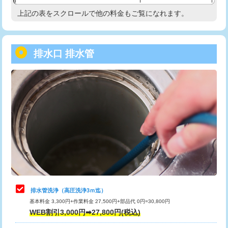
給水管工事※（塩ビ管（VP・HI）使
33,000円
上記の表をスクロールで他の料金もご覧になれます。
高度高圧洗浄換
現地調査
用/3ｍまで)
トーラー作業
16,500円
給水管工事※（塩ビ管（VP・HI）使
+8,800円
用（追加）/3ｍ超え)
排水口 排水管
トーラー機使用/3mまで
33,000円
給水管工事※（ライニング鋼管・銅
44,000円
追加トーラー機使用/3m超え
+3,300円
管・ポリ管・HT管使用/3ｍまで)
カメラ調査
33,000円
給水管工事※（ライニング鋼管・銅
+8,800円
管・ポリ管・HT管使用/3ｍ超え)
桝清掃
8,800円
排水管工事（土の掘削・埋め戻し作
11,000円~
止水・漏水調査・防水処理・清掃・修
11,000円
業）
理・調整・分解・加工など（軽作業）
排水管工事（排水管工事/3ｍまで）
55,000円
止水・漏水調査・防水処理・清掃・修
22,000円
理・調整・分解・加工など（中作業）
排水管工事（追加 排水管工事/3ｍ超
+11,000円
排水管洗浄（高圧洗浄3ｍ迄）
え）
基本料金 3,300円+作業料金 27,500円+部品代 0円=30,800円
止水・漏水調査・防水処理・清掃・修
33,000円
WEB割引3,000円➡27,800円(税込)
理・調整・分解・加工など（重作業）
マス交換（土の掘削・埋め戻し作業）
11,000円~