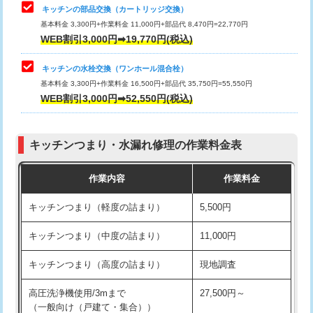
給水管工事※（塩ビ管（VP・HI）使
33,000円
キッチンの部品交換（カートリッジ交換）
用/3ｍまで)
基本料金 3,300円+作業料金 11,000円+部品代 8,470円=22,770円
止水・漏水調査・防水処理・清掃・修
33,000円
WEB割引3,000円➡19,770円(税込)
理・調整・分解・加工など（重作業）
給水管工事※（塩ビ管（VP・HI）使
+8,800円
用（追加）/3ｍ超え)
キッチンの水栓交換（ワンホール混合栓）
お風呂タンク脱着
16,500円
基本料金 3,300円+作業料金 16,500円+部品代 35,750円=55,550円
給水管工事※（ライニング鋼管・銅
44,000円
WEB割引3,000円➡52,550円(税込)
その他部品の脱着
8,800円～
管・ポリ管・HT管使用/3ｍまで)
交換・取付（タンク）
22,000円+材料費
給水管工事※（ライニング鋼管・銅
+8,800円
管・ポリ管・HT管使用/3ｍ超え)
キッチンつまり・水漏れ修理の作業料金表
交換・取付(単水栓（壁付・デッキ
13,200円+材料費
式）)
排水管工事（土の掘削・埋め戻し作
11,000円~
作業内容
作業料金
業）
交換・取付(混合水栓（壁付・デッキ
16,500円+材料費
キッチンつまり（軽度の詰まり）
5,500円
式・ワンホール）)
排水管工事（排水管工事/3ｍまで）
55,000円
キッチンつまり（中度の詰まり）
11,000円
交換・取付(排水栓・排水トラップ
22,000円+材料費
排水管工事（追加 排水管工事/3ｍ超
+11,000円
（P/S/ポップアップ））
え）
キッチンつまり（高度の詰まり）
現地調査
交換・取付（その他部品）
11,000円+材料費
マス交換（土の掘削・埋め戻し作業）
11,000円~
高圧洗浄機使用/3mまで
27,500円～
（一般向け（戸建て・集合））