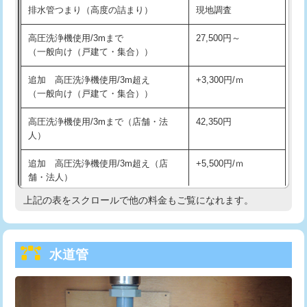
排水管つまり（高度の詰まり）
現地調査
給水管工事※（バンド止め)
3,300円
高圧洗浄機使用/3mまで
27,500円～
（一般向け（戸建て・集合））
給水管工事※（支持金具設置)
5,500円
追加 高圧洗浄機使用/3m超え
+3,300円/ｍ
給水管工事※（保温材使用（バンド止
5,500円
（一般向け（戸建て・集合））
め込み）)
高圧洗浄機使用/3mまで（店舗・法
42,350円
給水管工事※（土の掘削・埋め戻し作
11,000円
人）
業)
追加 高圧洗浄機使用/3m超え（店
+5,500円/ｍ
給水管工事※（塩ビ管（VP・HI）使
33,000円
舗・法人）
用/3ｍまで)
上記の表をスクロールで他の料金もご覧になれます。
高度高圧洗浄換
現地調査
給水管工事※（塩ビ管（VP・HI）使
+8,800円
用（追加）/3ｍ超え)
トーラー作業
16,500円
給水管工事※（ライニング鋼管・銅
44,000円
水道管
トーラー機使用/3mまで
33,000円
管・ポリ管・HT管使用/3ｍまで)
追加トーラー機使用/3m超え
+3,300円
給水管工事※（ライニング鋼管・銅
+8,800円
管・ポリ管・HT管使用/3ｍ超え)