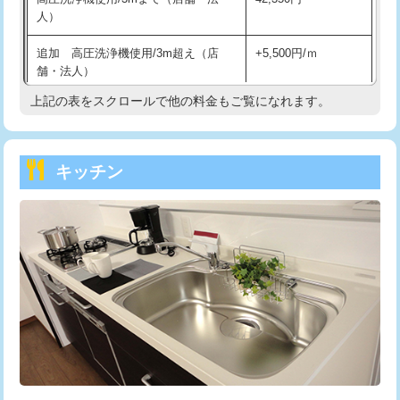
人）
持込商品取付（混合水栓）
16,500円
追加 高圧洗浄機使用/3m超え（店
+5,500円/ｍ
持込商品取付（浄水器・分岐水栓）
16,500円
舗・法人）
持込商品取付（温水洗浄便座）
22,000円
上記の表をスクロールで他の料金もご覧になれます。
高度高圧洗浄換
現地調査
持込商品取付（普通便座⇔温水洗浄便
22,000円
トーラー作業
16,500円
座）
キッチン
トーラー機使用/3mまで
33,000円
給水管工事※（ホール加工)
16,500円
追加トーラー機使用/3m超え
+3,300円
給水管工事※（バンド止め)
3,300円
カメラ調査
33,000円
給水管工事※（支持金具設置)
5,500円
桝清掃
8,800円
給水管工事※（保温材使用（バンド止
5,500円
め込み）)
止水・漏水調査・防水処理・清掃・修
11,000円
理・調整・分解・加工など（軽作業）
給水管工事※（土の掘削・埋め戻し作
11,000円
業)
止水・漏水調査・防水処理・清掃・修
22,000円
理・調整・分解・加工など（中作業）