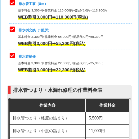
排水管工事（8ｍ）
その他部品の脱着
8,800円～
マス交換（深さ50㎝未満）
55,000円
基本料金 3,300円+作業料金 110,000円+部品代 0円=113,300円
WEB割引3,000円➡110,300円(税込)
交換・取付（タンク）
22,000円+材料費
マス交換（深さ50㎝以上）
66,000円
交換・取付(単水栓（壁付・デッキ
13,200円+材料費
コンクリート斫り（厚さ10㎝まで）
27,500円
排水桝交換（1箇所）
式）)
基本料金 3,300円+作業料金 55,000円+部品代 0円=58,300円
コンクリート斫り（厚さ10㎝超え）
38,500円
WEB割引3,000円➡55,300円(税込)
交換・取付(混合水栓（壁付・デッキ
16,500円+材料費
式・ワンホール）)
モルタル補修（厚さ10㎝まで）
27,500円
排水管補修
基本料金 3,300円+作業料金 22,000円+部品代 0円=25,300円
交換・取付(排水栓・排水トラップ
22,000円+材料費
モルタル補修（厚さ10㎝超え）
38,500円
WEB割引3,000円➡22,300円(税込)
（P/S/ポップアップ））
台所シンク・作業台設置
現場見積
交換・取付（その他部品）
11,000円+材料費
排水管つまり・水漏れ修理の作業料金表
追加人工
16,500円
持込商品取付（単水栓）
13,200円
作業内容
作業料金
廃棄・処分
現場見積
持込商品取付（混合水栓）
16,500円
排水管つまり（軽度の詰まり）
5,500円
※給水管工事は20mmまでの価格です。
持込商品取付（浄水器・分岐水栓）
16,500円
排水管つまり（中度の詰まり）
11,000円
給水管工事※（ホール加工)
16,500円