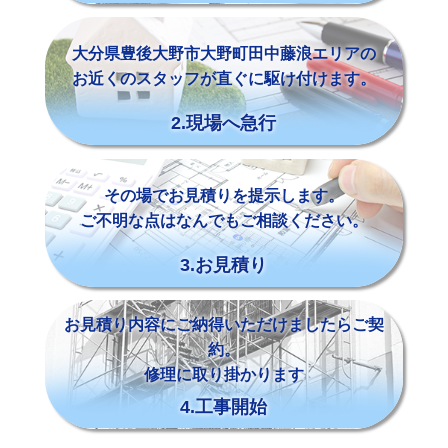
大分県豊後大野市大野町田中藤浪エリアの
お近くのスタッフが直ぐに駆け付けます。
2.現場へ急行
その場でお見積りを提示します。
ご不明な点はなんでもご相談ください。
3.お見積り
お見積り内容にご納得いただけましたらご契
約。
修理に取り掛かります
4.工事開始