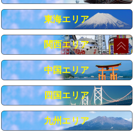
マス交換（深さ50㎝以上）
66,000円
東海エリア
コンクリート斫り（厚さ10㎝まで）
27,500円
コンクリート斫り（厚さ10㎝超え）
38,500円
関西エリア
モルタル補修（厚さ10㎝まで）
27,500円
モルタル補修（厚さ10㎝超え）
38,500円
中国エリア
追加人工
16,500円
廃棄・処分
現場見積
四国エリア
※給水管工事は20mmまでの価格です。
九州エリア