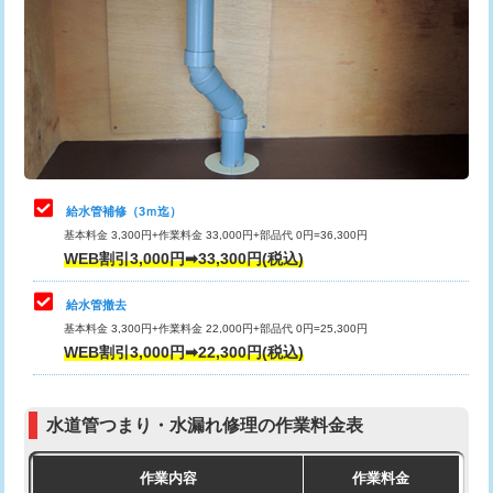
カメラ調査
33,000円
排水管工事（土の掘削・埋め戻し作
11,000円~
桝清掃
8,800円
業）
止水・漏水調査・防水処理・清掃・修
11,000円
排水管工事（排水管工事/3ｍまで）
55,000円
理・調整・分解・加工など（軽作業）
排水管工事（追加 排水管工事/3ｍ超
+11,000円
止水・漏水調査・防水処理・清掃・修
22,000円
え）
理・調整・分解・加工など（中作業）
給水管補修（3ｍ迄）
マス交換（土の掘削・埋め戻し作業）
11,000円~
基本料金 3,300円+作業料金 33,000円+部品代 0円=36,300円
止水・漏水調査・防水処理・清掃・修
33,000円
WEB割引3,000円➡33,300円(税込)
理・調整・分解・加工など（重作業）
マス交換（深さ50㎝未満）
55,000円
給水管撤去
その他部品の脱着
8,800円～
マス交換（深さ50㎝以上）
66,000円
基本料金 3,300円+作業料金 22,000円+部品代 0円=25,300円
WEB割引3,000円➡22,300円(税込)
交換・取付（タンク）
22,000円+材料費
コンクリート斫り（厚さ10㎝まで）
27,500円
交換・取付(単水栓（壁付・デッキ
13,200円+材料費
コンクリート斫り（厚さ10㎝超え）
38,500円
式）)
水道管つまり・水漏れ修理の作業料金表
モルタル補修（厚さ10㎝まで）
27,500円
交換・取付(混合水栓（壁付・デッキ
16,500円+材料費
作業内容
作業料金
式・ワンホール）)
モルタル補修（厚さ10㎝超え）
38,500円