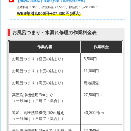
お風呂の排水詰まり除去作業（高圧洗浄3ｍ迄）
基本料金 3,300円+作業料金 27,500円+部品代 0円=30,800円
交換・取付（タンク）
22,000円+材料費
WEB割引3,000円➡27,800円(税込)
交換・取付（便器）
22,000円+材料費
お風呂つまり・水漏れ修理の作業料金表
交換・取付（普通便座）
11,000円+材料費
作業内容
作業料金
交換・取付（温水洗浄便座）
16,500円+材料費
お風呂つまり（軽度の詰まり）
5,500円
交換・取付(単水栓（壁付・デッキ
13,200円+材料費
式）)
お風呂つまり（中度の詰まり）
11,000円
交換・取付(混合水栓（壁付・デッキ
16,500円+材料費
お風呂つまり（高度の詰まり）
現地調査
式・ワンホール）)
高圧洗浄機使用/3mまで
27,500円～
交換・取付(排水栓・排水トラップ
22,000円+材料費
（一般向け（戸建て・集合））
（P/S/ポップアップ））
追加 高圧洗浄機使用/3m超え
+3,300円/ｍ
交換・取付（その他部品）
11,000円+材料費
（一般向け（戸建て・集合））
持込商品取付（単水栓）
13,200円
高圧洗浄機使用/3mまで（店舗・法
42,350円