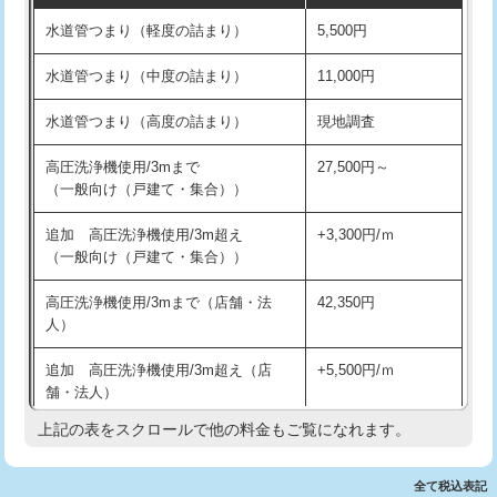
水道管つまり（軽度の詰まり）
5,500円
交換・取付(排水栓・排水トラップ
22,000円+材料費
洗面台設置
38,500円
（P/S/ポップアップ））
水道管つまり（中度の詰まり）
11,000円
化粧台設置
22,000円
交換・取付（その他部品）
11,000円+材料費
水道管つまり（高度の詰まり）
現地調査
追加人工
16,500円
持込商品取付（単水栓）
13,200円
高圧洗浄機使用/3mまで
27,500円～
廃棄・処分
現場見積
（一般向け（戸建て・集合））
持込商品取付（混合水栓）
16,500円
※給水管工事は20mmまでの価格です。
追加 高圧洗浄機使用/3m超え
+3,300円/ｍ
持込商品取付（浄水器・分岐水栓）
16,500円
（一般向け（戸建て・集合））
排水管工事（土の掘削・埋め戻し作
11,000円~
高圧洗浄機使用/3mまで（店舗・法
42,350円
業）
人）
排水管工事（排水管工事/3ｍまで）
55,000円
追加 高圧洗浄機使用/3m超え（店
+5,500円/ｍ
舗・法人）
排水管工事（追加 排水管工事/3ｍ超
+11,000円
え）
上記の表をスクロールで他の料金もご覧になれます。
高度高圧洗浄換
現地調査
マス交換（土の掘削・埋め戻し作業）
11,000円~
トーラー作業
16,500円
全て税込表記