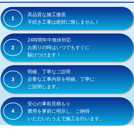
交換・取付(単水栓（壁付・デッキ
13,200円+材料費
式）)
高品質な施工徹底
1
交換・取付(混合水栓（壁付・デッキ
16,500円+材料費
手続き工事は絶対に致しません！
式・ワンホール）)
交換・取付(排水栓・排水トラップ
22,000円+材料費
24時間年中無休対応
（P/S/ポップアップ））
2
お困りの時はいつでもすぐに
駆けつけます！
交換・取付（その他部品）
11,000円+材料費
持込商品取付（単水栓）
13,200円
明確、丁寧なご説明
3
必要な工事内容を明確、丁寧に
持込商品取付（混合水栓）
16,500円
ご説明します。
持込商品取付（浄水器・分岐水栓）
16,500円
安心の事前見積もり
給水管工事※（ホール加工)
16,500円
4
費用を事前に明示し、ご納得
いただいたうえで施工を行います。
給水管工事※（バンド止め)
3,300円
給水管工事※（支持金具設置)
5,500円