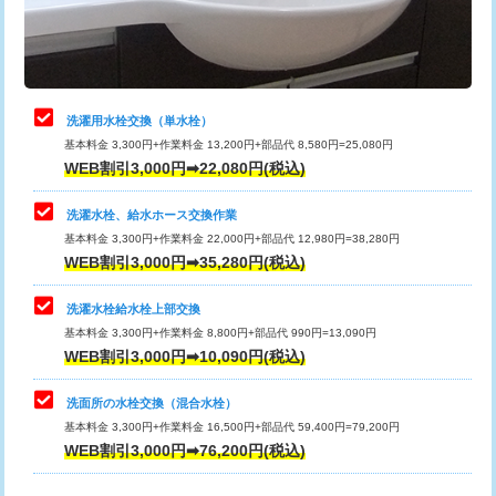
用（追加）/3ｍ超え)
止水・漏水調査・防水処理・清掃・修
11,000円
理・調整・分解・加工など（軽作業）
給水管工事※（ライニング鋼管・銅
44,000円
管・ポリ管・HT管使用/3ｍまで)
止水・漏水調査・防水処理・清掃・修
22,000円
理・調整・分解・加工など（中作業）
給水管工事※（ライニング鋼管・銅
+8,800円
洗濯用水栓交換（単水栓）
管・ポリ管・HT管使用/3ｍ超え)
基本料金 3,300円+作業料金 13,200円+部品代 8,580円=25,080円
止水・漏水調査・防水処理・清掃・修
33,000円
WEB割引3,000円➡22,080円(税込)
理・調整・分解・加工など（重作業）
排水管工事（土の掘削・埋め戻し作
11,000円~
業）
洗濯水栓、給水ホース交換作業
キッチンタンク脱着
16,500円
基本料金 3,300円+作業料金 22,000円+部品代 12,980円=38,280円
排水管工事（排水管工事/3ｍまで）
55,000円
WEB割引3,000円➡35,280円(税込)
その他部品の脱着
8,800円～
排水管工事（追加 排水管工事/3ｍ超
+11,000円
交換・取付（タンク）
22,000円+材料費
洗濯水栓給水栓上部交換
え）
基本料金 3,300円+作業料金 8,800円+部品代 990円=13,090円
交換・取付(単水栓（壁付・デッキ
13,200円+材料費
WEB割引3,000円➡10,090円(税込)
マス交換（土の掘削・埋め戻し作業）
11,000円~
式）)
洗面所の水栓交換（混合水栓）
マス交換（深さ50㎝未満）
55,000円
交換・取付(混合水栓（壁付・デッキ
16,500円+材料費
基本料金 3,300円+作業料金 16,500円+部品代 59,400円=79,200円
式・ワンホール）)
WEB割引3,000円➡76,200円(税込)
マス交換（深さ50㎝以上）
66,000円
交換・取付(排水栓・排水トラップ
22,000円+材料費