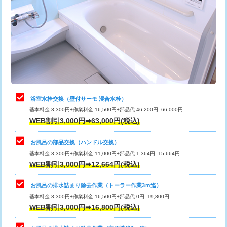
カメラ調査
33,000円
桝清掃
8,800円
止水・漏水調査・防水処理・清掃・修
11,000円
理・調整・分解・加工など（軽作業）
止水・漏水調査・防水処理・清掃・修
22,000円
理・調整・分解・加工など（中作業）
浴室水栓交換（壁付サーモ 混合水栓）
基本料金 3,300円+作業料金 16,500円+部品代 46,200円=66,000円
止水・漏水調査・防水処理・清掃・修
33,000円
WEB割引3,000円➡63,000円(税込)
理・調整・分解・加工など（重作業）
お風呂の部品交換（ハンドル交換）
トイレタンク脱着
16,500円
基本料金 3,300円+作業料金 11,000円+部品代 1,364円=15,664円
WEB割引3,000円➡12,664円(税込)
トイレ便器脱着
16,500円
タンクレストイレ脱着
33,000円
お風呂の排水詰まり除去作業（トーラー作業3ｍ迄）
基本料金 3,300円+作業料金 16,500円+部品代 0円=19,800円
小便器トイレ脱着
現地見積
WEB割引3,000円➡16,800円(税込)
その他部品の脱着
8,800円～