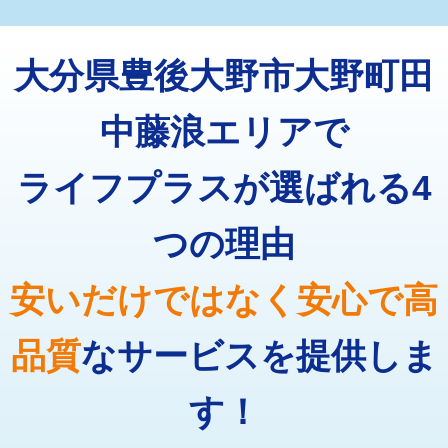
マス交換（深さ50㎝未満）
55,000円
トーラー機使用/3mまで
33,000円
マス交換（深さ50㎝以上）
66,000円
大分県豊後大野市大野町田
追加トーラー機使用/3m超え
+3,300円
コンクリート斫り（厚さ10㎝まで）
27,500円
カメラ調査
33,000円
中藤浪エリアで
コンクリート斫り（厚さ10㎝超え）
38,500円
桝清掃
8,800円
ライフプラスが選ばれる4
モルタル補修（厚さ10㎝まで）
27,500円
止水・漏水調査・防水処理・清掃・修
11,000円
理・調整・分解・加工など（軽作業）
モルタル補修（厚さ10㎝超え）
38,500円
つの理由
止水・漏水調査・防水処理・清掃・修
22,000円
追加人工
16,500円
理・調整・分解・加工など（中作業）
安いだけではなく安心で高
廃棄・処分
現場見積
止水・漏水調査・防水処理・清掃・修
33,000円
理・調整・分解・加工など（重作業）
品質
なサービスを提供しま
その他部品の脱着
8,800円～
す！
交換・取付（タンク）
22,000円+材料費