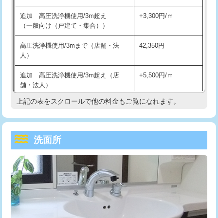
持込商品取付（単水栓）
13,200円
マス交換（深さ50㎝未満）
55,000円
追加 高圧洗浄機使用/3m超え
+3,300円/ｍ
持込商品取付（混合水栓）
16,500円
マス交換（深さ50㎝以上）
66,000円
（一般向け（戸建て・集合））
持込商品取付（浄水器・分岐水栓）
16,500円
コンクリート斫り（厚さ10㎝まで）
27,500円
高圧洗浄機使用/3mまで（店舗・法
42,350円
人）
給水管工事※（ホール加工)
16,500円
コンクリート斫り（厚さ10㎝超え）
38,500円
追加 高圧洗浄機使用/3m超え（店
+5,500円/ｍ
給水管工事※（バンド止め)
3,300円
モルタル補修（厚さ10㎝まで）
27,500円
舗・法人）
給水管工事※（支持金具設置)
5,500円
モルタル補修（厚さ10㎝超え）
38,500円
上記の表をスクロールで他の料金もご覧になれます。
高度高圧洗浄換
現地調査
給水管工事※（保温材使用（バンド止
5,500円
洗面台設置
38,500円
トーラー作業
16,500円
め込み）)
洗面所
追加人工
16,500円
トーラー機使用/3mまで
33,000円
給水管工事※（土の掘削・埋め戻し作
11,000円
業)
廃棄・処分
現場見積
追加トーラー機使用/3m超え
+3,300円
給水管工事※（塩ビ管（VP・HI）使
33,000円
※給水管工事は20mmまでの価格です。
カメラ調査
33,000円
用/3ｍまで)
桝清掃
8,800円
給水管工事※（塩ビ管（VP・HI）使
+8,800円