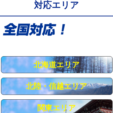
対応エリア
給水管工事※（保温材使用（バンド止
5,500円
め込み）)
給水管工事※（土の掘削・埋め戻し作
11,000円
業)
給水管工事※（塩ビ管（VP・HI）使
33,000円
用/3ｍまで)
給水管工事※（塩ビ管（VP・HI）使
+8,800円
用（追加）/3ｍ超え)
北海道エリア
給水管工事※（ライニング鋼管・銅
44,000円
管・ポリ管・HT管使用/3ｍまで)
北陸・信越エリア
給水管工事※（ライニング鋼管・銅
+8,800円
管・ポリ管・HT管使用/3ｍ超え)
マス交換（土の掘削・埋め戻し作業）
11,000円~
関東エリア
マス交換（深さ50㎝未満）
55,000円