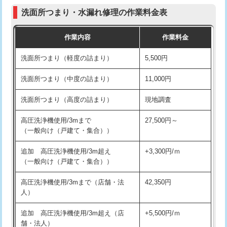
コンクリート斫り（厚さ10㎝まで）
27,500円
（P/S/ポップアップ））
洗面所つまり・水漏れ修理の作業料金表
コンクリート斫り（厚さ10㎝超え）
38,500円
交換・取付（その他部品）
11,000円+材料費
作業内容
作業料金
モルタル補修（厚さ10㎝まで）
27,500円
持込商品取付（単水栓）
13,200円
洗面所つまり（軽度の詰まり）
5,500円
モルタル補修（厚さ10㎝超え）
38,500円
持込商品取付（混合水栓）
16,500円
洗面所つまり（中度の詰まり）
11,000円
洗面台設置
38,500円
持込商品取付（浄水器・分岐水栓）
16,500円
洗面所つまり（高度の詰まり）
現地調査
バスタブ設置
現場見積
給水管工事※（ホール加工)
16,500円
高圧洗浄機使用/3mまで
27,500円～
追加人工
16,500円
（一般向け（戸建て・集合））
給水管工事※（バンド止め)
3,300円
廃棄・処分
現場見積
追加 高圧洗浄機使用/3m超え
+3,300円/ｍ
給水管工事※（支持金具設置)
5,500円
（一般向け（戸建て・集合））
※給水管工事は20mmまでの価格です。
給水管工事※（保温材使用（バンド止
5,500円
高圧洗浄機使用/3mまで（店舗・法
42,350円
め込み）)
人）
給水管工事※（土の掘削・埋め戻し作
11,000円
追加 高圧洗浄機使用/3m超え（店
+5,500円/ｍ
業)
舗・法人）