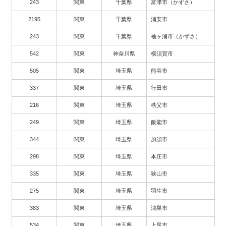
243
関東
千葉県
富津市（かずさ）
2195
関東
千葉県
浦安市
243
関東
千葉県
袖ヶ浦市（かずさ）
542
関東
神奈川県
横須賀市
505
関東
埼玉県
熊谷市
337
関東
埼玉県
行田市
216
関東
埼玉県
秩父市
249
関東
埼玉県
飯能市
344
関東
埼玉県
加須市
298
関東
埼玉県
本庄市
335
関東
埼玉県
狭山市
275
関東
埼玉県
羽生市
383
関東
埼玉県
鴻巣市
534
関東
埼玉県
上尾市