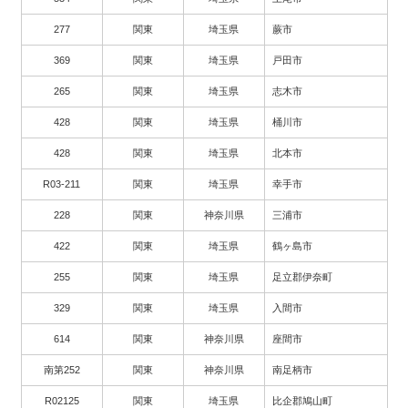
277
関東
埼玉県
蕨市
369
関東
埼玉県
戸田市
265
関東
埼玉県
志木市
428
関東
埼玉県
桶川市
428
関東
埼玉県
北本市
R03-211
関東
埼玉県
幸手市
228
関東
神奈川県
三浦市
422
関東
埼玉県
鶴ヶ島市
255
関東
埼玉県
足立郡伊奈町
329
関東
埼玉県
入間市
614
関東
神奈川県
座間市
南第252
関東
神奈川県
南足柄市
R02125
関東
埼玉県
比企郡鳩山町