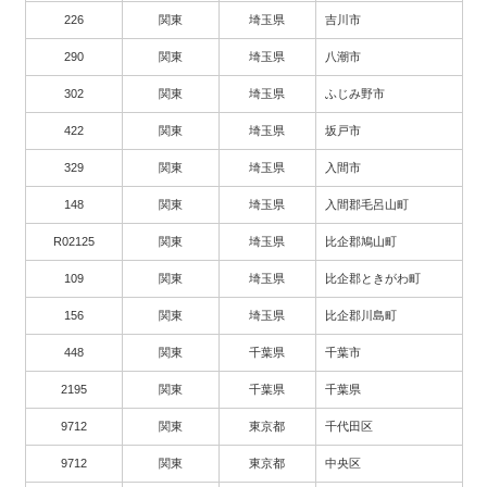
226
関東
埼玉県
吉川市
290
関東
埼玉県
八潮市
302
関東
埼玉県
ふじみ野市
422
関東
埼玉県
坂戸市
329
関東
埼玉県
入間市
148
関東
埼玉県
入間郡毛呂山町
R02125
関東
埼玉県
比企郡鳩山町
109
関東
埼玉県
比企郡ときがわ町
156
関東
埼玉県
比企郡川島町
448
関東
千葉県
千葉市
2195
関東
千葉県
千葉県
9712
関東
東京都
千代田区
9712
関東
東京都
中央区