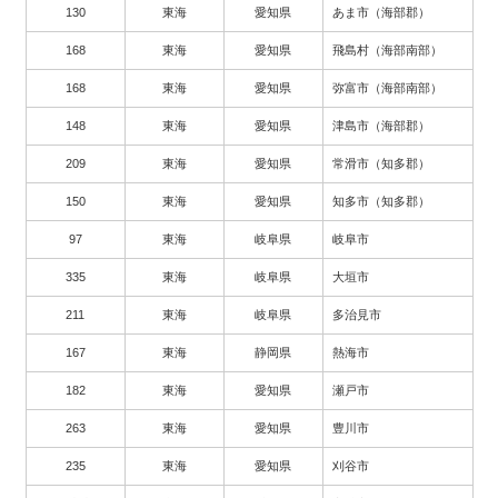
130
東海
愛知県
あま市（海部郡）
168
東海
愛知県
飛島村（海部南部）
168
東海
愛知県
弥富市（海部南部）
148
東海
愛知県
津島市（海部郡）
209
東海
愛知県
常滑市（知多郡）
150
東海
愛知県
知多市（知多郡）
97
東海
岐阜県
岐阜市
335
東海
岐阜県
大垣市
211
東海
岐阜県
多治見市
167
東海
静岡県
熱海市
182
東海
愛知県
瀬戸市
263
東海
愛知県
豊川市
235
東海
愛知県
刈谷市