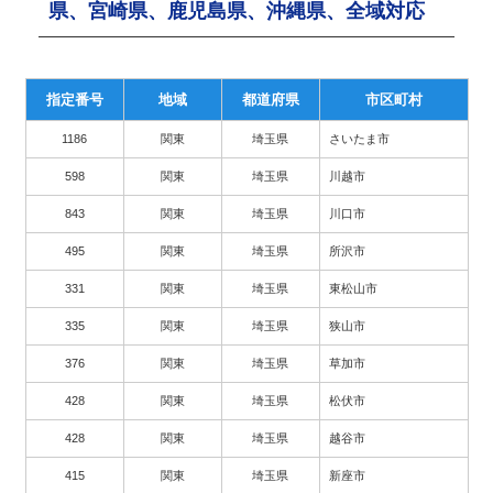
県、宮崎県、鹿児島県、沖縄県、全域対応
指定番号
地域
都道府県
市区町村
1186
関東
埼玉県
さいたま市
598
関東
埼玉県
川越市
843
関東
埼玉県
川口市
495
関東
埼玉県
所沢市
331
関東
埼玉県
東松山市
335
関東
埼玉県
狭山市
376
関東
埼玉県
草加市
428
関東
埼玉県
松伏市
428
関東
埼玉県
越谷市
415
関東
埼玉県
新座市