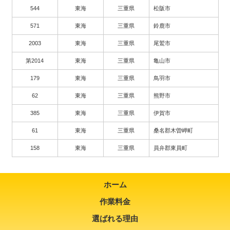
544
東海
三重県
松阪市
571
東海
三重県
鈴鹿市
2003
東海
三重県
尾鷲市
第2014
東海
三重県
亀山市
179
東海
三重県
鳥羽市
62
東海
三重県
熊野市
385
東海
三重県
伊賀市
61
東海
三重県
桑名郡木曽岬町
158
東海
三重県
員弁郡東員町
ホーム
作業料金
選ばれる理由