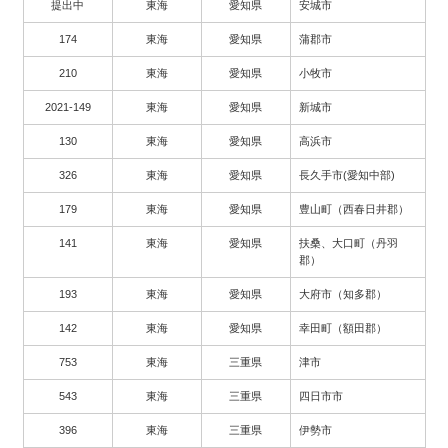
提出中
東海
愛知県
安城市
174
東海
愛知県
蒲郡市
210
東海
愛知県
小牧市
2021-149
東海
愛知県
新城市
130
東海
愛知県
高浜市
326
東海
愛知県
長久手市(愛知中部)
179
東海
愛知県
豊山町（西春日井郡）
141
東海
愛知県
扶桑、大口町（丹羽
郡）
193
東海
愛知県
大府市（知多郡）
142
東海
愛知県
幸田町（額田郡）
753
東海
三重県
津市
543
東海
三重県
四日市市
396
東海
三重県
伊勢市