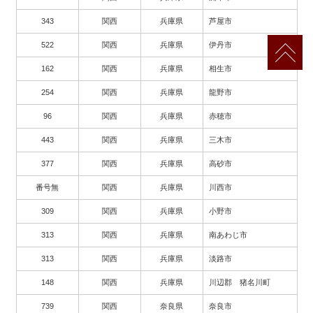
343
関西
兵庫県
芦屋市
522
関西
兵庫県
伊丹市
162
関西
兵庫県
相生市
254
関西
兵庫県
龍野市
96
関西
兵庫県
赤穂市
443
関西
兵庫県
三木市
377
関西
兵庫県
高砂市
番号無
関西
兵庫県
川西市
309
関西
兵庫県
小野市
313
関西
兵庫県
南あわじ市
313
関西
兵庫県
淡路市
148
関西
兵庫県
川辺郡 猪名川町
739
関西
奈良県
奈良市