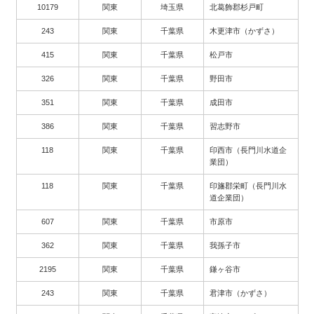
10179
関東
埼玉県
北葛飾郡杉戸町
243
関東
千葉県
木更津市（かずさ）
415
関東
千葉県
松戸市
326
関東
千葉県
野田市
351
関東
千葉県
成田市
386
関東
千葉県
習志野市
118
関東
千葉県
印西市（長門川水道企
業団）
118
関東
千葉県
印旛郡栄町（長門川水
道企業団）
607
関東
千葉県
市原市
362
関東
千葉県
我孫子市
2195
関東
千葉県
鎌ヶ谷市
243
関東
千葉県
君津市（かずさ）