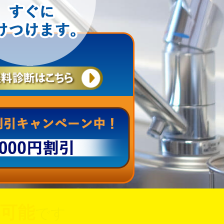
可能
です