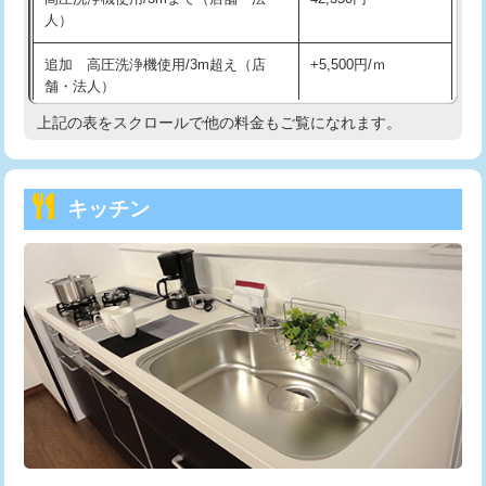
人）
持込商品取付（混合水栓）
16,500円
追加 高圧洗浄機使用/3m超え（店
+5,500円/ｍ
持込商品取付（浄水器・分岐水栓）
16,500円
舗・法人）
持込商品取付（温水洗浄便座）
22,000円
上記の表をスクロールで他の料金もご覧になれます。
高度高圧洗浄換
現地調査
持込商品取付（普通便座⇔温水洗浄便
22,000円
トーラー作業
16,500円
座）
キッチン
トーラー機使用/3mまで
33,000円
給水管工事※（ホール加工)
16,500円
追加トーラー機使用/3m超え
+3,300円
給水管工事※（バンド止め)
3,300円
カメラ調査
33,000円
給水管工事※（支持金具設置)
5,500円
桝清掃
8,800円
給水管工事※（保温材使用（バンド止
5,500円
め込み）)
止水・漏水調査・防水処理・清掃・修
11,000円
理・調整・分解・加工など（軽作業）
給水管工事※（土の掘削・埋め戻し作
11,000円
業)
止水・漏水調査・防水処理・清掃・修
22,000円
理・調整・分解・加工など（中作業）