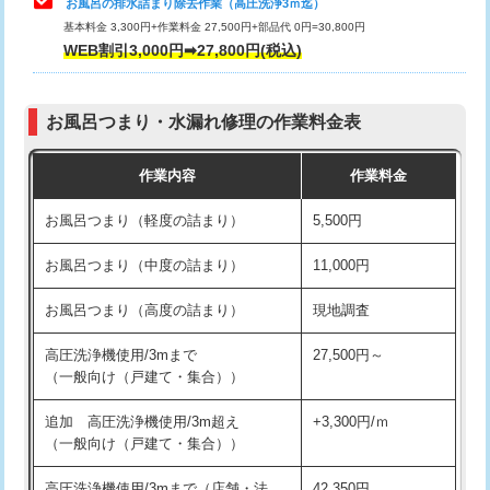
お風呂の排水詰まり除去作業（高圧洗浄3ｍ迄）
基本料金 3,300円+作業料金 27,500円+部品代 0円=30,800円
交換・取付（タンク）
22,000円+材料費
WEB割引3,000円➡27,800円(税込)
交換・取付（便器）
22,000円+材料費
お風呂つまり・水漏れ修理の作業料金表
交換・取付（普通便座）
11,000円+材料費
作業内容
作業料金
交換・取付（温水洗浄便座）
16,500円+材料費
お風呂つまり（軽度の詰まり）
5,500円
交換・取付(単水栓（壁付・デッキ
13,200円+材料費
式）)
お風呂つまり（中度の詰まり）
11,000円
交換・取付(混合水栓（壁付・デッキ
16,500円+材料費
お風呂つまり（高度の詰まり）
現地調査
式・ワンホール）)
高圧洗浄機使用/3mまで
27,500円～
交換・取付(排水栓・排水トラップ
22,000円+材料費
（一般向け（戸建て・集合））
（P/S/ポップアップ））
追加 高圧洗浄機使用/3m超え
+3,300円/ｍ
交換・取付（その他部品）
11,000円+材料費
（一般向け（戸建て・集合））
持込商品取付（単水栓）
13,200円
高圧洗浄機使用/3mまで（店舗・法
42,350円