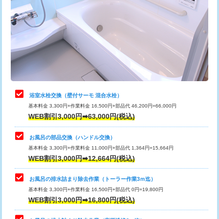
カメラ調査
33,000円
桝清掃
8,800円
止水・漏水調査・防水処理・清掃・修
11,000円
理・調整・分解・加工など（軽作業）
止水・漏水調査・防水処理・清掃・修
22,000円
理・調整・分解・加工など（中作業）
浴室水栓交換（壁付サーモ 混合水栓）
基本料金 3,300円+作業料金 16,500円+部品代 46,200円=66,000円
止水・漏水調査・防水処理・清掃・修
33,000円
WEB割引3,000円➡63,000円(税込)
理・調整・分解・加工など（重作業）
お風呂の部品交換（ハンドル交換）
トイレタンク脱着
16,500円
基本料金 3,300円+作業料金 11,000円+部品代 1,364円=15,664円
WEB割引3,000円➡12,664円(税込)
トイレ便器脱着
16,500円
タンクレストイレ脱着
33,000円
お風呂の排水詰まり除去作業（トーラー作業3ｍ迄）
基本料金 3,300円+作業料金 16,500円+部品代 0円=19,800円
小便器トイレ脱着
現地見積
WEB割引3,000円➡16,800円(税込)
その他部品の脱着
8,800円～