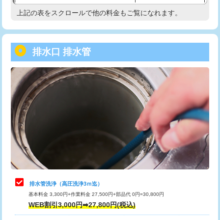
給水管工事※（塩ビ管（VP・HI）使
33,000円
上記の表をスクロールで他の料金もご覧になれます。
高度高圧洗浄換
現地調査
用/3ｍまで)
トーラー作業
16,500円
給水管工事※（塩ビ管（VP・HI）使
+8,800円
用（追加）/3ｍ超え)
排水口 排水管
トーラー機使用/3mまで
33,000円
給水管工事※（ライニング鋼管・銅
44,000円
追加トーラー機使用/3m超え
+3,300円
管・ポリ管・HT管使用/3ｍまで)
カメラ調査
33,000円
給水管工事※（ライニング鋼管・銅
+8,800円
管・ポリ管・HT管使用/3ｍ超え)
桝清掃
8,800円
排水管工事（土の掘削・埋め戻し作
11,000円~
止水・漏水調査・防水処理・清掃・修
11,000円
業）
理・調整・分解・加工など（軽作業）
排水管工事（排水管工事/3ｍまで）
55,000円
止水・漏水調査・防水処理・清掃・修
22,000円
理・調整・分解・加工など（中作業）
排水管工事（追加 排水管工事/3ｍ超
+11,000円
排水管洗浄（高圧洗浄3ｍ迄）
え）
基本料金 3,300円+作業料金 27,500円+部品代 0円=30,800円
止水・漏水調査・防水処理・清掃・修
33,000円
WEB割引3,000円➡27,800円(税込)
理・調整・分解・加工など（重作業）
マス交換（土の掘削・埋め戻し作業）
11,000円~