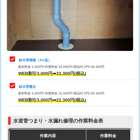
カメラ調査
33,000円
排水管工事（土の掘削・埋め戻し作
11,000円~
桝清掃
8,800円
業）
止水・漏水調査・防水処理・清掃・修
11,000円
排水管工事（排水管工事/3ｍまで）
55,000円
理・調整・分解・加工など（軽作業）
排水管工事（追加 排水管工事/3ｍ超
+11,000円
止水・漏水調査・防水処理・清掃・修
22,000円
え）
理・調整・分解・加工など（中作業）
給水管補修（3ｍ迄）
マス交換（土の掘削・埋め戻し作業）
11,000円~
基本料金 3,300円+作業料金 33,000円+部品代 0円=36,300円
止水・漏水調査・防水処理・清掃・修
33,000円
WEB割引3,000円➡33,300円(税込)
理・調整・分解・加工など（重作業）
マス交換（深さ50㎝未満）
55,000円
給水管撤去
その他部品の脱着
8,800円～
マス交換（深さ50㎝以上）
66,000円
基本料金 3,300円+作業料金 22,000円+部品代 0円=25,300円
WEB割引3,000円➡22,300円(税込)
交換・取付（タンク）
22,000円+材料費
コンクリート斫り（厚さ10㎝まで）
27,500円
交換・取付(単水栓（壁付・デッキ
13,200円+材料費
コンクリート斫り（厚さ10㎝超え）
38,500円
式）)
水道管つまり・水漏れ修理の作業料金表
モルタル補修（厚さ10㎝まで）
27,500円
交換・取付(混合水栓（壁付・デッキ
16,500円+材料費
作業内容
作業料金
式・ワンホール）)
モルタル補修（厚さ10㎝超え）
38,500円