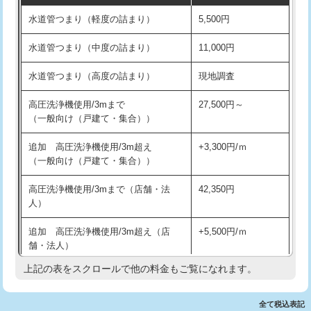
水道管つまり（軽度の詰まり）
5,500円
交換・取付(排水栓・排水トラップ
22,000円+材料費
洗面台設置
38,500円
（P/S/ポップアップ））
水道管つまり（中度の詰まり）
11,000円
化粧台設置
22,000円
交換・取付（その他部品）
11,000円+材料費
水道管つまり（高度の詰まり）
現地調査
追加人工
16,500円
持込商品取付（単水栓）
13,200円
高圧洗浄機使用/3mまで
27,500円～
廃棄・処分
現場見積
（一般向け（戸建て・集合））
持込商品取付（混合水栓）
16,500円
※給水管工事は20mmまでの価格です。
追加 高圧洗浄機使用/3m超え
+3,300円/ｍ
持込商品取付（浄水器・分岐水栓）
16,500円
（一般向け（戸建て・集合））
排水管工事（土の掘削・埋め戻し作
11,000円~
高圧洗浄機使用/3mまで（店舗・法
42,350円
業）
人）
排水管工事（排水管工事/3ｍまで）
55,000円
追加 高圧洗浄機使用/3m超え（店
+5,500円/ｍ
舗・法人）
排水管工事（追加 排水管工事/3ｍ超
+11,000円
え）
上記の表をスクロールで他の料金もご覧になれます。
高度高圧洗浄換
現地調査
マス交換（土の掘削・埋め戻し作業）
11,000円~
トーラー作業
16,500円
全て税込表記