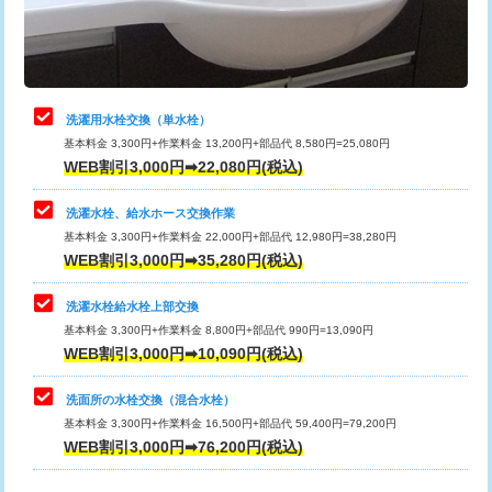
用（追加）/3ｍ超え)
止水・漏水調査・防水処理・清掃・修
11,000円
理・調整・分解・加工など（軽作業）
給水管工事※（ライニング鋼管・銅
44,000円
管・ポリ管・HT管使用/3ｍまで)
止水・漏水調査・防水処理・清掃・修
22,000円
理・調整・分解・加工など（中作業）
給水管工事※（ライニング鋼管・銅
+8,800円
洗濯用水栓交換（単水栓）
管・ポリ管・HT管使用/3ｍ超え)
基本料金 3,300円+作業料金 13,200円+部品代 8,580円=25,080円
止水・漏水調査・防水処理・清掃・修
33,000円
WEB割引3,000円➡22,080円(税込)
理・調整・分解・加工など（重作業）
排水管工事（土の掘削・埋め戻し作
11,000円~
業）
洗濯水栓、給水ホース交換作業
キッチンタンク脱着
16,500円
基本料金 3,300円+作業料金 22,000円+部品代 12,980円=38,280円
排水管工事（排水管工事/3ｍまで）
55,000円
WEB割引3,000円➡35,280円(税込)
その他部品の脱着
8,800円～
排水管工事（追加 排水管工事/3ｍ超
+11,000円
交換・取付（タンク）
22,000円+材料費
洗濯水栓給水栓上部交換
え）
基本料金 3,300円+作業料金 8,800円+部品代 990円=13,090円
交換・取付(単水栓（壁付・デッキ
13,200円+材料費
WEB割引3,000円➡10,090円(税込)
マス交換（土の掘削・埋め戻し作業）
11,000円~
式）)
洗面所の水栓交換（混合水栓）
マス交換（深さ50㎝未満）
55,000円
交換・取付(混合水栓（壁付・デッキ
16,500円+材料費
基本料金 3,300円+作業料金 16,500円+部品代 59,400円=79,200円
式・ワンホール）)
WEB割引3,000円➡76,200円(税込)
マス交換（深さ50㎝以上）
66,000円
交換・取付(排水栓・排水トラップ
22,000円+材料費