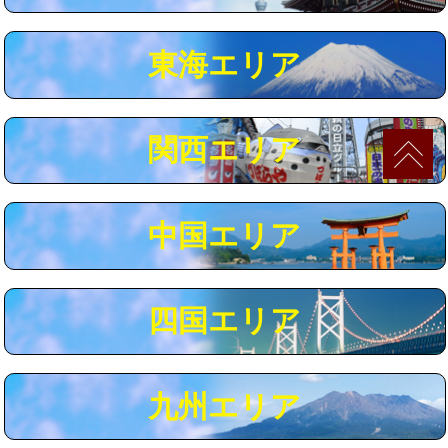
マス交換（深さ50㎝以上）
66,000円
東海エリア
コンクリート斫り（厚さ10㎝まで）
27,500円
コンクリート斫り（厚さ10㎝超え）
38,500円
関西エリア
モルタル補修（厚さ10㎝まで）
27,500円
モルタル補修（厚さ10㎝超え）
38,500円
中国エリア
追加人工
16,500円
廃棄・処分
現場見積
四国エリア
※給水管工事は20mmまでの価格です。
九州エリア