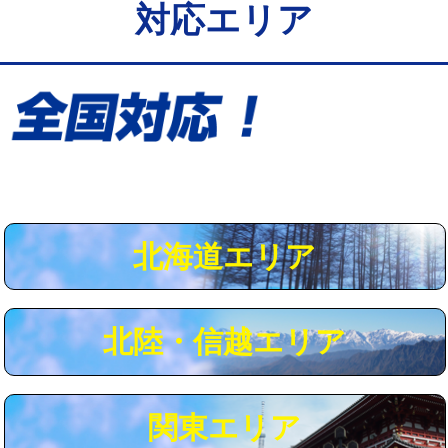
対応エリア
給水管工事※（保温材使用（バンド止
5,500円
め込み）)
給水管工事※（土の掘削・埋め戻し作
11,000円
業)
給水管工事※（塩ビ管（VP・HI）使
33,000円
用/3ｍまで)
給水管工事※（塩ビ管（VP・HI）使
+8,800円
用（追加）/3ｍ超え)
北海道エリア
給水管工事※（ライニング鋼管・銅
44,000円
管・ポリ管・HT管使用/3ｍまで)
北陸・信越エリア
給水管工事※（ライニング鋼管・銅
+8,800円
管・ポリ管・HT管使用/3ｍ超え)
マス交換（土の掘削・埋め戻し作業）
11,000円~
関東エリア
マス交換（深さ50㎝未満）
55,000円