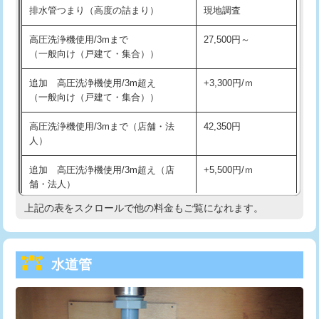
排水管つまり（高度の詰まり）
現地調査
給水管工事※（バンド止め)
3,300円
高圧洗浄機使用/3mまで
27,500円～
（一般向け（戸建て・集合））
給水管工事※（支持金具設置)
5,500円
追加 高圧洗浄機使用/3m超え
+3,300円/ｍ
給水管工事※（保温材使用（バンド止
5,500円
（一般向け（戸建て・集合））
め込み）)
高圧洗浄機使用/3mまで（店舗・法
42,350円
給水管工事※（土の掘削・埋め戻し作
11,000円
人）
業)
追加 高圧洗浄機使用/3m超え（店
+5,500円/ｍ
給水管工事※（塩ビ管（VP・HI）使
33,000円
舗・法人）
用/3ｍまで)
上記の表をスクロールで他の料金もご覧になれます。
高度高圧洗浄換
現地調査
給水管工事※（塩ビ管（VP・HI）使
+8,800円
用（追加）/3ｍ超え)
トーラー作業
16,500円
給水管工事※（ライニング鋼管・銅
44,000円
水道管
トーラー機使用/3mまで
33,000円
管・ポリ管・HT管使用/3ｍまで)
追加トーラー機使用/3m超え
+3,300円
給水管工事※（ライニング鋼管・銅
+8,800円
管・ポリ管・HT管使用/3ｍ超え)