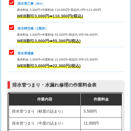
排水管工事（8ｍ）
その他部品の脱着
8,800円～
マス交換（深さ50㎝未満）
55,000円
基本料金 3,300円+作業料金 110,000円+部品代 0円=113,300円
WEB割引3,000円➡110,300円(税込)
交換・取付（タンク）
22,000円+材料費
マス交換（深さ50㎝以上）
66,000円
交換・取付(単水栓（壁付・デッキ
13,200円+材料費
コンクリート斫り（厚さ10㎝まで）
27,500円
排水桝交換（1箇所）
式）)
基本料金 3,300円+作業料金 55,000円+部品代 0円=58,300円
コンクリート斫り（厚さ10㎝超え）
38,500円
WEB割引3,000円➡55,300円(税込)
交換・取付(混合水栓（壁付・デッキ
16,500円+材料費
式・ワンホール）)
モルタル補修（厚さ10㎝まで）
27,500円
排水管補修
基本料金 3,300円+作業料金 22,000円+部品代 0円=25,300円
交換・取付(排水栓・排水トラップ
22,000円+材料費
モルタル補修（厚さ10㎝超え）
38,500円
WEB割引3,000円➡22,300円(税込)
（P/S/ポップアップ））
台所シンク・作業台設置
現場見積
交換・取付（その他部品）
11,000円+材料費
排水管つまり・水漏れ修理の作業料金表
追加人工
16,500円
持込商品取付（単水栓）
13,200円
作業内容
作業料金
廃棄・処分
現場見積
持込商品取付（混合水栓）
16,500円
排水管つまり（軽度の詰まり）
5,500円
※給水管工事は20mmまでの価格です。
持込商品取付（浄水器・分岐水栓）
16,500円
排水管つまり（中度の詰まり）
11,000円
給水管工事※（ホール加工)
16,500円