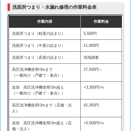
コンクリート斫り（厚さ10㎝まで）
27,500円
（P/S/ポップアップ））
洗面所つまり・水漏れ修理の作業料金表
コンクリート斫り（厚さ10㎝超え）
38,500円
交換・取付（その他部品）
11,000円+材料費
作業内容
作業料金
モルタル補修（厚さ10㎝まで）
27,500円
持込商品取付（単水栓）
13,200円
洗面所つまり（軽度の詰まり）
5,500円
モルタル補修（厚さ10㎝超え）
38,500円
持込商品取付（混合水栓）
16,500円
洗面所つまり（中度の詰まり）
11,000円
洗面台設置
38,500円
持込商品取付（浄水器・分岐水栓）
16,500円
洗面所つまり（高度の詰まり）
現地調査
バスタブ設置
現場見積
給水管工事※（ホール加工)
16,500円
高圧洗浄機使用/3mまで
27,500円～
追加人工
16,500円
（一般向け（戸建て・集合））
給水管工事※（バンド止め)
3,300円
廃棄・処分
現場見積
追加 高圧洗浄機使用/3m超え
+3,300円/ｍ
給水管工事※（支持金具設置)
5,500円
（一般向け（戸建て・集合））
※給水管工事は20mmまでの価格です。
給水管工事※（保温材使用（バンド止
5,500円
高圧洗浄機使用/3mまで（店舗・法
42,350円
め込み）)
人）
給水管工事※（土の掘削・埋め戻し作
11,000円
追加 高圧洗浄機使用/3m超え（店
+5,500円/ｍ
業)
舗・法人）