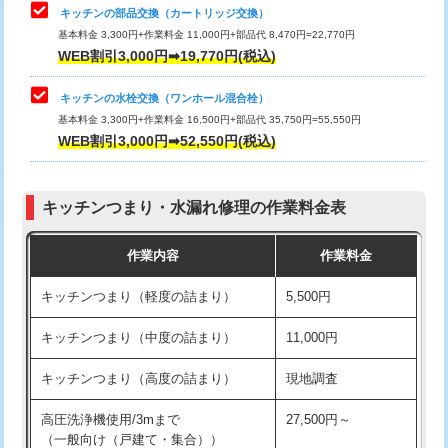
給水管工事※（塩ビ管（VP・HI）使
33,000円
キッチンの部品交換（カートリッジ交換）
用/3ｍまで)
基本料金 3,300円+作業料金 11,000円+部品代 8,470円=22,770円
止水・漏水調査・防水処理・清掃・修
33,000円
WEB割引3,000円➡19,770円(税込)
理・調整・分解・加工など（重作業）
給水管工事※（塩ビ管（VP・HI）使
+8,800円
用（追加）/3ｍ超え)
キッチンの水栓交換（ワンホール混合栓）
お風呂タンク脱着
16,500円
基本料金 3,300円+作業料金 16,500円+部品代 35,750円=55,550円
給水管工事※（ライニング鋼管・銅
44,000円
WEB割引3,000円➡52,550円(税込)
その他部品の脱着
8,800円～
管・ポリ管・HT管使用/3ｍまで)
交換・取付（タンク）
22,000円+材料費
給水管工事※（ライニング鋼管・銅
+8,800円
管・ポリ管・HT管使用/3ｍ超え)
キッチンつまり・水漏れ修理の作業料金表
交換・取付(単水栓（壁付・デッキ
13,200円+材料費
式）)
排水管工事（土の掘削・埋め戻し作
11,000円~
作業内容
作業料金
業）
交換・取付(混合水栓（壁付・デッキ
16,500円+材料費
キッチンつまり（軽度の詰まり）
5,500円
式・ワンホール）)
排水管工事（排水管工事/3ｍまで）
55,000円
キッチンつまり（中度の詰まり）
11,000円
交換・取付(排水栓・排水トラップ
22,000円+材料費
排水管工事（追加 排水管工事/3ｍ超
+11,000円
（P/S/ポップアップ））
え）
キッチンつまり（高度の詰まり）
現地調査
交換・取付（その他部品）
11,000円+材料費
マス交換（土の掘削・埋め戻し作業）
11,000円~
高圧洗浄機使用/3mまで
27,500円～
（一般向け（戸建て・集合））