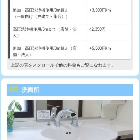
持込商品取付（単水栓）
13,200円
マス交換（深さ50㎝未満）
55,000円
追加 高圧洗浄機使用/3m超え
+3,300円/ｍ
持込商品取付（混合水栓）
16,500円
マス交換（深さ50㎝以上）
66,000円
（一般向け（戸建て・集合））
持込商品取付（浄水器・分岐水栓）
16,500円
コンクリート斫り（厚さ10㎝まで）
27,500円
高圧洗浄機使用/3mまで（店舗・法
42,350円
人）
給水管工事※（ホール加工)
16,500円
コンクリート斫り（厚さ10㎝超え）
38,500円
追加 高圧洗浄機使用/3m超え（店
+5,500円/ｍ
給水管工事※（バンド止め)
3,300円
モルタル補修（厚さ10㎝まで）
27,500円
舗・法人）
給水管工事※（支持金具設置)
5,500円
モルタル補修（厚さ10㎝超え）
38,500円
上記の表をスクロールで他の料金もご覧になれます。
高度高圧洗浄換
現地調査
給水管工事※（保温材使用（バンド止
5,500円
洗面台設置
38,500円
トーラー作業
16,500円
め込み）)
洗面所
追加人工
16,500円
トーラー機使用/3mまで
33,000円
給水管工事※（土の掘削・埋め戻し作
11,000円
業)
廃棄・処分
現場見積
追加トーラー機使用/3m超え
+3,300円
給水管工事※（塩ビ管（VP・HI）使
33,000円
※給水管工事は20mmまでの価格です。
カメラ調査
33,000円
用/3ｍまで)
桝清掃
8,800円
給水管工事※（塩ビ管（VP・HI）使
+8,800円