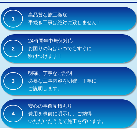
交換・取付(単水栓（壁付・デッキ
13,200円+材料費
式）)
高品質な施工徹底
1
交換・取付(混合水栓（壁付・デッキ
16,500円+材料費
手続き工事は絶対に致しません！
式・ワンホール）)
交換・取付(排水栓・排水トラップ
22,000円+材料費
24時間年中無休対応
（P/S/ポップアップ））
2
お困りの時はいつでもすぐに
駆けつけます！
交換・取付（その他部品）
11,000円+材料費
持込商品取付（単水栓）
13,200円
明確、丁寧なご説明
3
必要な工事内容を明確、丁寧に
持込商品取付（混合水栓）
16,500円
ご説明します。
持込商品取付（浄水器・分岐水栓）
16,500円
安心の事前見積もり
給水管工事※（ホール加工)
16,500円
4
費用を事前に明示し、ご納得
いただいたうえで施工を行います。
給水管工事※（バンド止め)
3,300円
給水管工事※（支持金具設置)
5,500円