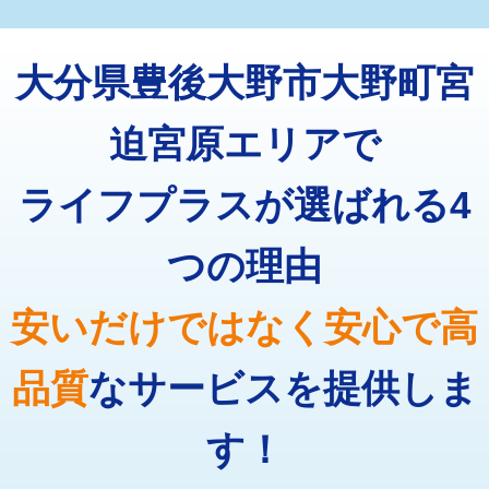
マス交換（深さ50㎝未満）
55,000円
トーラー機使用/3mまで
33,000円
マス交換（深さ50㎝以上）
66,000円
大分県豊後大野市大野町宮
追加トーラー機使用/3m超え
+3,300円
コンクリート斫り（厚さ10㎝まで）
27,500円
カメラ調査
33,000円
迫宮原エリアで
コンクリート斫り（厚さ10㎝超え）
38,500円
桝清掃
8,800円
ライフプラスが選ばれる4
モルタル補修（厚さ10㎝まで）
27,500円
止水・漏水調査・防水処理・清掃・修
11,000円
理・調整・分解・加工など（軽作業）
モルタル補修（厚さ10㎝超え）
38,500円
つの理由
止水・漏水調査・防水処理・清掃・修
22,000円
追加人工
16,500円
理・調整・分解・加工など（中作業）
安いだけではなく安心で高
廃棄・処分
現場見積
止水・漏水調査・防水処理・清掃・修
33,000円
理・調整・分解・加工など（重作業）
品質
なサービスを提供しま
その他部品の脱着
8,800円～
す！
交換・取付（タンク）
22,000円+材料費