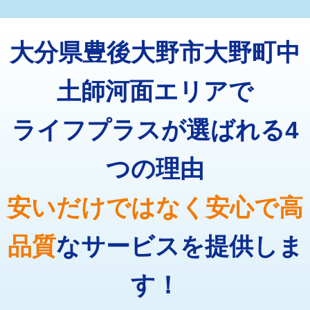
マス交換（深さ50㎝未満）
55,000円
トーラー機使用/3mまで
33,000円
マス交換（深さ50㎝以上）
66,000円
大分県豊後大野市大野町中
追加トーラー機使用/3m超え
+3,300円
コンクリート斫り（厚さ10㎝まで）
27,500円
カメラ調査
33,000円
土師河面エリアで
コンクリート斫り（厚さ10㎝超え）
38,500円
桝清掃
8,800円
ライフプラスが選ばれる4
モルタル補修（厚さ10㎝まで）
27,500円
止水・漏水調査・防水処理・清掃・修
11,000円
理・調整・分解・加工など（軽作業）
モルタル補修（厚さ10㎝超え）
38,500円
つの理由
止水・漏水調査・防水処理・清掃・修
22,000円
追加人工
16,500円
理・調整・分解・加工など（中作業）
安いだけではなく安心で高
廃棄・処分
現場見積
止水・漏水調査・防水処理・清掃・修
33,000円
理・調整・分解・加工など（重作業）
品質
なサービスを提供しま
その他部品の脱着
8,800円～
す！
交換・取付（タンク）
22,000円+材料費