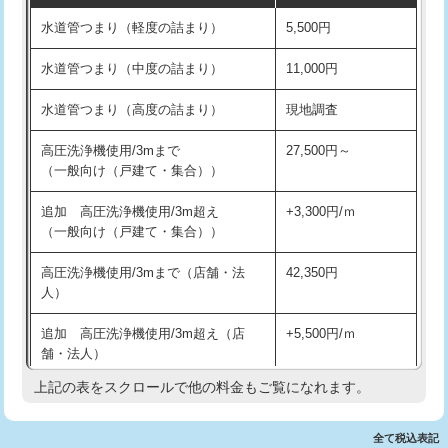
水道管つまり（軽度の詰まり）
5,500円
交換・取付(排水栓・排水トラップ
22,000円+材料費
洗面台設置
38,500円
（P/S/ポップアップ））
水道管つまり（中度の詰まり）
11,000円
化粧台設置
22,000円
交換・取付（その他部品）
11,000円+材料費
水道管つまり（高度の詰まり）
現地調査
追加人工
16,500円
持込商品取付（単水栓）
13,200円
高圧洗浄機使用/3mまで
27,500円～
廃棄・処分
現場見積
（一般向け（戸建て・集合））
持込商品取付（混合水栓）
16,500円
※給水管工事は20mmまでの価格です。
追加 高圧洗浄機使用/3m超え
+3,300円/ｍ
持込商品取付（浄水器・分岐水栓）
16,500円
（一般向け（戸建て・集合））
排水管工事（土の掘削・埋め戻し作
11,000円~
高圧洗浄機使用/3mまで（店舗・法
42,350円
業）
人）
排水管工事（排水管工事/3ｍまで）
55,000円
追加 高圧洗浄機使用/3m超え（店
+5,500円/ｍ
舗・法人）
排水管工事（追加 排水管工事/3ｍ超
+11,000円
え）
上記の表をスクロールで他の料金もご覧になれます。
高度高圧洗浄換
現地調査
マス交換（土の掘削・埋め戻し作業）
11,000円~
トーラー作業
16,500円
全て税込表記