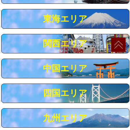
マス交換（深さ50㎝以上）
66,000円
東海エリア
コンクリート斫り（厚さ10㎝まで）
27,500円
コンクリート斫り（厚さ10㎝超え）
38,500円
関西エリア
モルタル補修（厚さ10㎝まで）
27,500円
モルタル補修（厚さ10㎝超え）
38,500円
中国エリア
追加人工
16,500円
廃棄・処分
現場見積
四国エリア
※給水管工事は20mmまでの価格です。
九州エリア