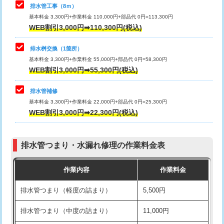
排水管工事（8ｍ）
その他部品の脱着
8,800円～
マス交換（深さ50㎝未満）
55,000円
基本料金 3,300円+作業料金 110,000円+部品代 0円=113,300円
WEB割引3,000円➡110,300円(税込)
交換・取付（タンク）
22,000円+材料費
マス交換（深さ50㎝以上）
66,000円
交換・取付(単水栓（壁付・デッキ
13,200円+材料費
コンクリート斫り（厚さ10㎝まで）
27,500円
排水桝交換（1箇所）
式）)
基本料金 3,300円+作業料金 55,000円+部品代 0円=58,300円
コンクリート斫り（厚さ10㎝超え）
38,500円
WEB割引3,000円➡55,300円(税込)
交換・取付(混合水栓（壁付・デッキ
16,500円+材料費
式・ワンホール）)
モルタル補修（厚さ10㎝まで）
27,500円
排水管補修
基本料金 3,300円+作業料金 22,000円+部品代 0円=25,300円
交換・取付(排水栓・排水トラップ
22,000円+材料費
モルタル補修（厚さ10㎝超え）
38,500円
WEB割引3,000円➡22,300円(税込)
（P/S/ポップアップ））
台所シンク・作業台設置
現場見積
交換・取付（その他部品）
11,000円+材料費
排水管つまり・水漏れ修理の作業料金表
追加人工
16,500円
持込商品取付（単水栓）
13,200円
作業内容
作業料金
廃棄・処分
現場見積
持込商品取付（混合水栓）
16,500円
排水管つまり（軽度の詰まり）
5,500円
※給水管工事は20mmまでの価格です。
持込商品取付（浄水器・分岐水栓）
16,500円
排水管つまり（中度の詰まり）
11,000円
給水管工事※（ホール加工)
16,500円