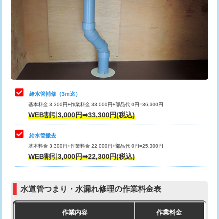
カメラ調査
33,000円
排水管工事（土の掘削・埋め戻し作
11,000円~
桝清掃
8,800円
業）
止水・漏水調査・防水処理・清掃・修
11,000円
排水管工事（排水管工事/3ｍまで）
55,000円
理・調整・分解・加工など（軽作業）
排水管工事（追加 排水管工事/3ｍ超
+11,000円
止水・漏水調査・防水処理・清掃・修
22,000円
え）
理・調整・分解・加工など（中作業）
給水管補修（3ｍ迄）
マス交換（土の掘削・埋め戻し作業）
11,000円~
基本料金 3,300円+作業料金 33,000円+部品代 0円=36,300円
止水・漏水調査・防水処理・清掃・修
33,000円
WEB割引3,000円➡33,300円(税込)
理・調整・分解・加工など（重作業）
マス交換（深さ50㎝未満）
55,000円
給水管撤去
その他部品の脱着
8,800円～
マス交換（深さ50㎝以上）
66,000円
基本料金 3,300円+作業料金 22,000円+部品代 0円=25,300円
WEB割引3,000円➡22,300円(税込)
交換・取付（タンク）
22,000円+材料費
コンクリート斫り（厚さ10㎝まで）
27,500円
交換・取付(単水栓（壁付・デッキ
13,200円+材料費
コンクリート斫り（厚さ10㎝超え）
38,500円
式）)
水道管つまり・水漏れ修理の作業料金表
モルタル補修（厚さ10㎝まで）
27,500円
交換・取付(混合水栓（壁付・デッキ
16,500円+材料費
作業内容
作業料金
式・ワンホール）)
モルタル補修（厚さ10㎝超え）
38,500円