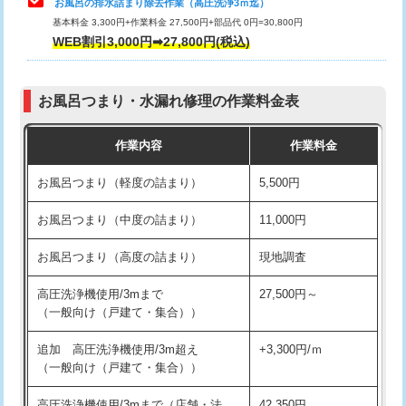
お風呂の排水詰まり除去作業（高圧洗浄3ｍ迄）
基本料金 3,300円+作業料金 27,500円+部品代 0円=30,800円
交換・取付（タンク）
22,000円+材料費
WEB割引3,000円➡27,800円(税込)
交換・取付（便器）
22,000円+材料費
お風呂つまり・水漏れ修理の作業料金表
交換・取付（普通便座）
11,000円+材料費
作業内容
作業料金
交換・取付（温水洗浄便座）
16,500円+材料費
お風呂つまり（軽度の詰まり）
5,500円
交換・取付(単水栓（壁付・デッキ
13,200円+材料費
式）)
お風呂つまり（中度の詰まり）
11,000円
交換・取付(混合水栓（壁付・デッキ
16,500円+材料費
お風呂つまり（高度の詰まり）
現地調査
式・ワンホール）)
高圧洗浄機使用/3mまで
27,500円～
交換・取付(排水栓・排水トラップ
22,000円+材料費
（一般向け（戸建て・集合））
（P/S/ポップアップ））
追加 高圧洗浄機使用/3m超え
+3,300円/ｍ
交換・取付（その他部品）
11,000円+材料費
（一般向け（戸建て・集合））
持込商品取付（単水栓）
13,200円
高圧洗浄機使用/3mまで（店舗・法
42,350円