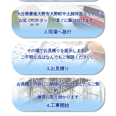
大分県豊後大野市大野町中土師河面エリアの
お近くのスタッフが直ぐに駆け付けます。
2.現場へ急行
その場でお見積りを提示します。
ご不明な点はなんでもご相談ください。
3.お見積り
お見積り内容にご納得いただけましたらご契
約。
修理に取り掛かります
4.工事開始