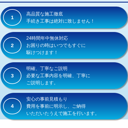
交換・取付(単水栓（壁付・デッキ
13,200円+材料費
式）)
高品質な施工徹底
1
交換・取付(混合水栓（壁付・デッキ
16,500円+材料費
手続き工事は絶対に致しません！
式・ワンホール）)
交換・取付(排水栓・排水トラップ
22,000円+材料費
24時間年中無休対応
（P/S/ポップアップ））
2
お困りの時はいつでもすぐに
駆けつけます！
交換・取付（その他部品）
11,000円+材料費
持込商品取付（単水栓）
13,200円
明確、丁寧なご説明
3
必要な工事内容を明確、丁寧に
持込商品取付（混合水栓）
16,500円
ご説明します。
持込商品取付（浄水器・分岐水栓）
16,500円
安心の事前見積もり
給水管工事※（ホール加工)
16,500円
4
費用を事前に明示し、ご納得
いただいたうえで施工を行います。
給水管工事※（バンド止め)
3,300円
給水管工事※（支持金具設置)
5,500円