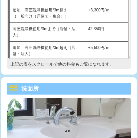
持込商品取付（単水栓）
13,200円
マス交換（深さ50㎝未満）
55,000円
追加 高圧洗浄機使用/3m超え
+3,300円/ｍ
持込商品取付（混合水栓）
16,500円
マス交換（深さ50㎝以上）
66,000円
（一般向け（戸建て・集合））
持込商品取付（浄水器・分岐水栓）
16,500円
コンクリート斫り（厚さ10㎝まで）
27,500円
高圧洗浄機使用/3mまで（店舗・法
42,350円
人）
給水管工事※（ホール加工)
16,500円
コンクリート斫り（厚さ10㎝超え）
38,500円
追加 高圧洗浄機使用/3m超え（店
+5,500円/ｍ
給水管工事※（バンド止め)
3,300円
モルタル補修（厚さ10㎝まで）
27,500円
舗・法人）
給水管工事※（支持金具設置)
5,500円
モルタル補修（厚さ10㎝超え）
38,500円
上記の表をスクロールで他の料金もご覧になれます。
高度高圧洗浄換
現地調査
給水管工事※（保温材使用（バンド止
5,500円
洗面台設置
38,500円
トーラー作業
16,500円
め込み）)
洗面所
追加人工
16,500円
トーラー機使用/3mまで
33,000円
給水管工事※（土の掘削・埋め戻し作
11,000円
業)
廃棄・処分
現場見積
追加トーラー機使用/3m超え
+3,300円
給水管工事※（塩ビ管（VP・HI）使
33,000円
※給水管工事は20mmまでの価格です。
カメラ調査
33,000円
用/3ｍまで)
桝清掃
8,800円
給水管工事※（塩ビ管（VP・HI）使
+8,800円