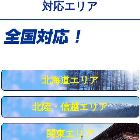
対応エリア
給水管工事※（保温材使用（バンド止
5,500円
め込み）)
給水管工事※（土の掘削・埋め戻し作
11,000円
業)
給水管工事※（塩ビ管（VP・HI）使
33,000円
用/3ｍまで)
給水管工事※（塩ビ管（VP・HI）使
+8,800円
用（追加）/3ｍ超え)
北海道エリア
給水管工事※（ライニング鋼管・銅
44,000円
管・ポリ管・HT管使用/3ｍまで)
北陸・信越エリア
給水管工事※（ライニング鋼管・銅
+8,800円
管・ポリ管・HT管使用/3ｍ超え)
マス交換（土の掘削・埋め戻し作業）
11,000円~
関東エリア
マス交換（深さ50㎝未満）
55,000円