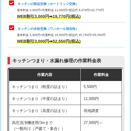
給水管工事※（塩ビ管（VP・HI）使
33,000円
キッチンの部品交換（カートリッジ交換）
用/3ｍまで)
基本料金 3,300円+作業料金 11,000円+部品代 8,470円=22,770円
止水・漏水調査・防水処理・清掃・修
33,000円
WEB割引3,000円➡19,770円(税込)
理・調整・分解・加工など（重作業）
給水管工事※（塩ビ管（VP・HI）使
+8,800円
用（追加）/3ｍ超え)
キッチンの水栓交換（ワンホール混合栓）
お風呂タンク脱着
16,500円
基本料金 3,300円+作業料金 16,500円+部品代 35,750円=55,550円
給水管工事※（ライニング鋼管・銅
44,000円
WEB割引3,000円➡52,550円(税込)
その他部品の脱着
8,800円～
管・ポリ管・HT管使用/3ｍまで)
交換・取付（タンク）
22,000円+材料費
給水管工事※（ライニング鋼管・銅
+8,800円
管・ポリ管・HT管使用/3ｍ超え)
キッチンつまり・水漏れ修理の作業料金表
交換・取付(単水栓（壁付・デッキ
13,200円+材料費
式）)
排水管工事（土の掘削・埋め戻し作
11,000円~
作業内容
作業料金
業）
交換・取付(混合水栓（壁付・デッキ
16,500円+材料費
キッチンつまり（軽度の詰まり）
5,500円
式・ワンホール）)
排水管工事（排水管工事/3ｍまで）
55,000円
キッチンつまり（中度の詰まり）
11,000円
交換・取付(排水栓・排水トラップ
22,000円+材料費
排水管工事（追加 排水管工事/3ｍ超
+11,000円
（P/S/ポップアップ））
え）
キッチンつまり（高度の詰まり）
現地調査
交換・取付（その他部品）
11,000円+材料費
マス交換（土の掘削・埋め戻し作業）
11,000円~
高圧洗浄機使用/3mまで
27,500円～
（一般向け（戸建て・集合））