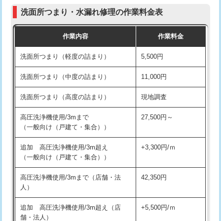
コンクリート斫り（厚さ10㎝まで）
27,500円
（P/S/ポップアップ））
洗面所つまり・水漏れ修理の作業料金表
コンクリート斫り（厚さ10㎝超え）
38,500円
交換・取付（その他部品）
11,000円+材料費
作業内容
作業料金
モルタル補修（厚さ10㎝まで）
27,500円
持込商品取付（単水栓）
13,200円
洗面所つまり（軽度の詰まり）
5,500円
モルタル補修（厚さ10㎝超え）
38,500円
持込商品取付（混合水栓）
16,500円
洗面所つまり（中度の詰まり）
11,000円
洗面台設置
38,500円
持込商品取付（浄水器・分岐水栓）
16,500円
洗面所つまり（高度の詰まり）
現地調査
バスタブ設置
現場見積
給水管工事※（ホール加工)
16,500円
高圧洗浄機使用/3mまで
27,500円～
追加人工
16,500円
（一般向け（戸建て・集合））
給水管工事※（バンド止め)
3,300円
廃棄・処分
現場見積
追加 高圧洗浄機使用/3m超え
+3,300円/ｍ
給水管工事※（支持金具設置)
5,500円
（一般向け（戸建て・集合））
※給水管工事は20mmまでの価格です。
給水管工事※（保温材使用（バンド止
5,500円
高圧洗浄機使用/3mまで（店舗・法
42,350円
め込み）)
人）
給水管工事※（土の掘削・埋め戻し作
11,000円
追加 高圧洗浄機使用/3m超え（店
+5,500円/ｍ
業)
舗・法人）