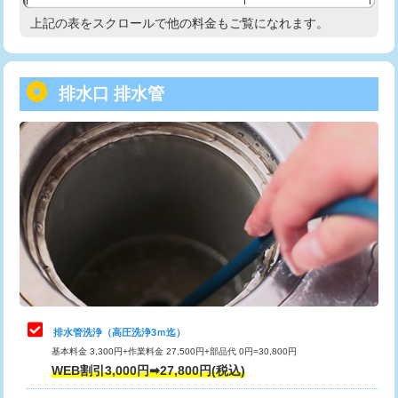
給水管工事※（塩ビ管（VP・HI）使
33,000円
上記の表をスクロールで他の料金もご覧になれます。
高度高圧洗浄換
現地調査
用/3ｍまで)
トーラー作業
16,500円
給水管工事※（塩ビ管（VP・HI）使
+8,800円
用（追加）/3ｍ超え)
排水口 排水管
トーラー機使用/3mまで
33,000円
給水管工事※（ライニング鋼管・銅
44,000円
追加トーラー機使用/3m超え
+3,300円
管・ポリ管・HT管使用/3ｍまで)
カメラ調査
33,000円
給水管工事※（ライニング鋼管・銅
+8,800円
管・ポリ管・HT管使用/3ｍ超え)
桝清掃
8,800円
排水管工事（土の掘削・埋め戻し作
11,000円~
止水・漏水調査・防水処理・清掃・修
11,000円
業）
理・調整・分解・加工など（軽作業）
排水管工事（排水管工事/3ｍまで）
55,000円
止水・漏水調査・防水処理・清掃・修
22,000円
理・調整・分解・加工など（中作業）
排水管工事（追加 排水管工事/3ｍ超
+11,000円
排水管洗浄（高圧洗浄3ｍ迄）
え）
基本料金 3,300円+作業料金 27,500円+部品代 0円=30,800円
止水・漏水調査・防水処理・清掃・修
33,000円
WEB割引3,000円➡27,800円(税込)
理・調整・分解・加工など（重作業）
マス交換（土の掘削・埋め戻し作業）
11,000円~