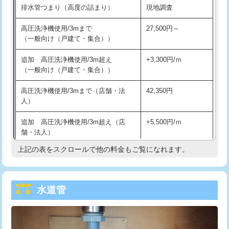
排水管つまり（高度の詰まり）
現地調査
給水管工事※（バンド止め)
3,300円
高圧洗浄機使用/3mまで
27,500円～
（一般向け（戸建て・集合））
給水管工事※（支持金具設置)
5,500円
追加 高圧洗浄機使用/3m超え
+3,300円/ｍ
給水管工事※（保温材使用（バンド止
5,500円
（一般向け（戸建て・集合））
め込み）)
高圧洗浄機使用/3mまで（店舗・法
42,350円
給水管工事※（土の掘削・埋め戻し作
11,000円
人）
業)
追加 高圧洗浄機使用/3m超え（店
+5,500円/ｍ
給水管工事※（塩ビ管（VP・HI）使
33,000円
舗・法人）
用/3ｍまで)
上記の表をスクロールで他の料金もご覧になれます。
高度高圧洗浄換
現地調査
給水管工事※（塩ビ管（VP・HI）使
+8,800円
用（追加）/3ｍ超え)
トーラー作業
16,500円
給水管工事※（ライニング鋼管・銅
44,000円
水道管
トーラー機使用/3mまで
33,000円
管・ポリ管・HT管使用/3ｍまで)
追加トーラー機使用/3m超え
+3,300円
給水管工事※（ライニング鋼管・銅
+8,800円
管・ポリ管・HT管使用/3ｍ超え)