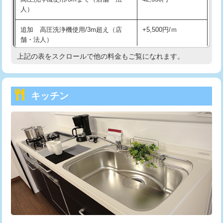
人）
持込商品取付（混合水栓）
16,500円
追加 高圧洗浄機使用/3m超え（店
+5,500円/ｍ
持込商品取付（浄水器・分岐水栓）
16,500円
舗・法人）
持込商品取付（温水洗浄便座）
22,000円
上記の表をスクロールで他の料金もご覧になれます。
高度高圧洗浄換
現地調査
持込商品取付（普通便座⇔温水洗浄便
22,000円
トーラー作業
16,500円
座）
キッチン
トーラー機使用/3mまで
33,000円
給水管工事※（ホール加工)
16,500円
追加トーラー機使用/3m超え
+3,300円
給水管工事※（バンド止め)
3,300円
カメラ調査
33,000円
給水管工事※（支持金具設置)
5,500円
桝清掃
8,800円
給水管工事※（保温材使用（バンド止
5,500円
め込み）)
止水・漏水調査・防水処理・清掃・修
11,000円
理・調整・分解・加工など（軽作業）
給水管工事※（土の掘削・埋め戻し作
11,000円
業)
止水・漏水調査・防水処理・清掃・修
22,000円
理・調整・分解・加工など（中作業）