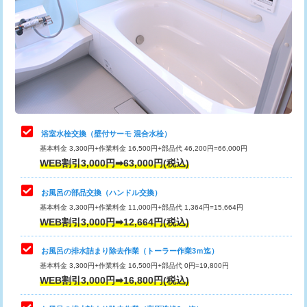
カメラ調査
33,000円
桝清掃
8,800円
止水・漏水調査・防水処理・清掃・修
11,000円
理・調整・分解・加工など（軽作業）
止水・漏水調査・防水処理・清掃・修
22,000円
理・調整・分解・加工など（中作業）
浴室水栓交換（壁付サーモ 混合水栓）
基本料金 3,300円+作業料金 16,500円+部品代 46,200円=66,000円
止水・漏水調査・防水処理・清掃・修
33,000円
WEB割引3,000円➡63,000円(税込)
理・調整・分解・加工など（重作業）
お風呂の部品交換（ハンドル交換）
トイレタンク脱着
16,500円
基本料金 3,300円+作業料金 11,000円+部品代 1,364円=15,664円
WEB割引3,000円➡12,664円(税込)
トイレ便器脱着
16,500円
タンクレストイレ脱着
33,000円
お風呂の排水詰まり除去作業（トーラー作業3ｍ迄）
基本料金 3,300円+作業料金 16,500円+部品代 0円=19,800円
小便器トイレ脱着
現地見積
WEB割引3,000円➡16,800円(税込)
その他部品の脱着
8,800円～