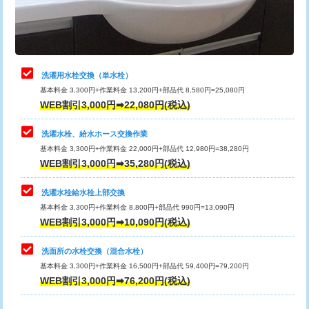
用（追加）/3ｍ超え)
止水・漏水調査・防水処理・清掃・修
11,000円
理・調整・分解・加工など（軽作業）
給水管工事※（ライニング鋼管・銅
44,000円
管・ポリ管・HT管使用/3ｍまで)
止水・漏水調査・防水処理・清掃・修
22,000円
理・調整・分解・加工など（中作業）
給水管工事※（ライニング鋼管・銅
+8,800円
洗濯用水栓交換（単水栓）
管・ポリ管・HT管使用/3ｍ超え)
基本料金 3,300円+作業料金 13,200円+部品代 8,580円=25,080円
止水・漏水調査・防水処理・清掃・修
33,000円
WEB割引3,000円➡22,080円(税込)
理・調整・分解・加工など（重作業）
排水管工事（土の掘削・埋め戻し作
11,000円~
業）
洗濯水栓、給水ホース交換作業
キッチンタンク脱着
16,500円
基本料金 3,300円+作業料金 22,000円+部品代 12,980円=38,280円
排水管工事（排水管工事/3ｍまで）
55,000円
WEB割引3,000円➡35,280円(税込)
その他部品の脱着
8,800円～
排水管工事（追加 排水管工事/3ｍ超
+11,000円
交換・取付（タンク）
22,000円+材料費
洗濯水栓給水栓上部交換
え）
基本料金 3,300円+作業料金 8,800円+部品代 990円=13,090円
交換・取付(単水栓（壁付・デッキ
13,200円+材料費
WEB割引3,000円➡10,090円(税込)
マス交換（土の掘削・埋め戻し作業）
11,000円~
式）)
洗面所の水栓交換（混合水栓）
マス交換（深さ50㎝未満）
55,000円
交換・取付(混合水栓（壁付・デッキ
16,500円+材料費
基本料金 3,300円+作業料金 16,500円+部品代 59,400円=79,200円
式・ワンホール）)
WEB割引3,000円➡76,200円(税込)
マス交換（深さ50㎝以上）
66,000円
交換・取付(排水栓・排水トラップ
22,000円+材料費