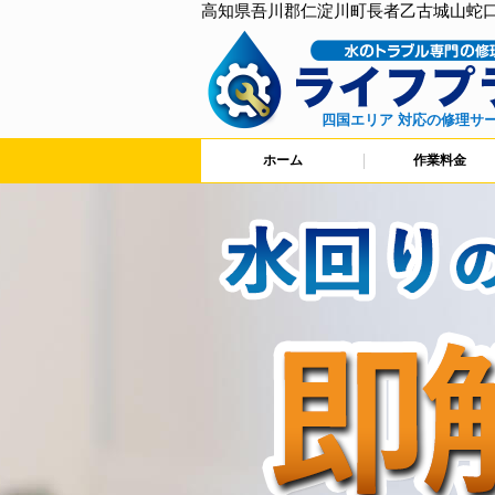
高知県吾川郡仁淀川町長者乙古城山蛇
四国エリア 対応の修理サ
ホーム
作業料金