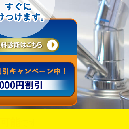
可能
です