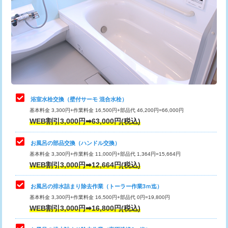
カメラ調査
33,000円
桝清掃
8,800円
止水・漏水調査・防水処理・清掃・修
11,000円
理・調整・分解・加工など（軽作業）
止水・漏水調査・防水処理・清掃・修
22,000円
理・調整・分解・加工など（中作業）
浴室水栓交換（壁付サーモ 混合水栓）
基本料金 3,300円+作業料金 16,500円+部品代 46,200円=66,000円
止水・漏水調査・防水処理・清掃・修
33,000円
WEB割引3,000円➡63,000円(税込)
理・調整・分解・加工など（重作業）
お風呂の部品交換（ハンドル交換）
トイレタンク脱着
16,500円
基本料金 3,300円+作業料金 11,000円+部品代 1,364円=15,664円
WEB割引3,000円➡12,664円(税込)
トイレ便器脱着
16,500円
タンクレストイレ脱着
33,000円
お風呂の排水詰まり除去作業（トーラー作業3ｍ迄）
基本料金 3,300円+作業料金 16,500円+部品代 0円=19,800円
小便器トイレ脱着
現地見積
WEB割引3,000円➡16,800円(税込)
その他部品の脱着
8,800円～