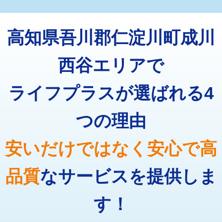
マス交換（深さ50㎝未満）
55,000円
トーラー機使用/3mまで
33,000円
マス交換（深さ50㎝以上）
66,000円
高知県吾川郡仁淀川町成川
追加トーラー機使用/3m超え
+3,300円
コンクリート斫り（厚さ10㎝まで）
27,500円
カメラ調査
33,000円
西谷エリアで
コンクリート斫り（厚さ10㎝超え）
38,500円
桝清掃
8,800円
ライフプラスが選ばれる4
モルタル補修（厚さ10㎝まで）
27,500円
止水・漏水調査・防水処理・清掃・修
11,000円
理・調整・分解・加工など（軽作業）
モルタル補修（厚さ10㎝超え）
38,500円
つの理由
止水・漏水調査・防水処理・清掃・修
22,000円
追加人工
16,500円
理・調整・分解・加工など（中作業）
安いだけではなく安心で高
廃棄・処分
現場見積
止水・漏水調査・防水処理・清掃・修
33,000円
理・調整・分解・加工など（重作業）
品質
なサービスを提供しま
その他部品の脱着
8,800円～
す！
交換・取付（タンク）
22,000円+材料費