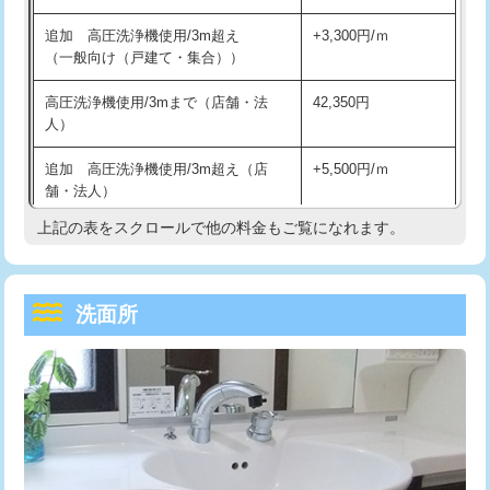
持込商品取付（単水栓）
13,200円
マス交換（深さ50㎝未満）
55,000円
追加 高圧洗浄機使用/3m超え
+3,300円/ｍ
持込商品取付（混合水栓）
16,500円
マス交換（深さ50㎝以上）
66,000円
（一般向け（戸建て・集合））
持込商品取付（浄水器・分岐水栓）
16,500円
コンクリート斫り（厚さ10㎝まで）
27,500円
高圧洗浄機使用/3mまで（店舗・法
42,350円
人）
給水管工事※（ホール加工)
16,500円
コンクリート斫り（厚さ10㎝超え）
38,500円
追加 高圧洗浄機使用/3m超え（店
+5,500円/ｍ
給水管工事※（バンド止め)
3,300円
モルタル補修（厚さ10㎝まで）
27,500円
舗・法人）
給水管工事※（支持金具設置)
5,500円
モルタル補修（厚さ10㎝超え）
38,500円
上記の表をスクロールで他の料金もご覧になれます。
高度高圧洗浄換
現地調査
給水管工事※（保温材使用（バンド止
5,500円
洗面台設置
38,500円
トーラー作業
16,500円
め込み）)
洗面所
追加人工
16,500円
トーラー機使用/3mまで
33,000円
給水管工事※（土の掘削・埋め戻し作
11,000円
業)
廃棄・処分
現場見積
追加トーラー機使用/3m超え
+3,300円
給水管工事※（塩ビ管（VP・HI）使
33,000円
※給水管工事は20mmまでの価格です。
カメラ調査
33,000円
用/3ｍまで)
桝清掃
8,800円
給水管工事※（塩ビ管（VP・HI）使
+8,800円