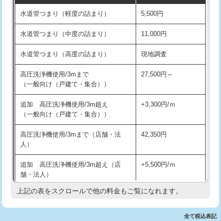
水道管つまり（軽度の詰まり）
5,500円
交換・取付(排水栓・排水トラップ
22,000円+材料費
洗面台設置
38,500円
（P/S/ポップアップ））
水道管つまり（中度の詰まり）
11,000円
化粧台設置
22,000円
交換・取付（その他部品）
11,000円+材料費
水道管つまり（高度の詰まり）
現地調査
追加人工
16,500円
持込商品取付（単水栓）
13,200円
高圧洗浄機使用/3mまで
27,500円～
廃棄・処分
現場見積
（一般向け（戸建て・集合））
持込商品取付（混合水栓）
16,500円
※給水管工事は20mmまでの価格です。
追加 高圧洗浄機使用/3m超え
+3,300円/ｍ
持込商品取付（浄水器・分岐水栓）
16,500円
（一般向け（戸建て・集合））
排水管工事（土の掘削・埋め戻し作
11,000円~
高圧洗浄機使用/3mまで（店舗・法
42,350円
業）
人）
排水管工事（排水管工事/3ｍまで）
55,000円
追加 高圧洗浄機使用/3m超え（店
+5,500円/ｍ
舗・法人）
排水管工事（追加 排水管工事/3ｍ超
+11,000円
え）
上記の表をスクロールで他の料金もご覧になれます。
高度高圧洗浄換
現地調査
マス交換（土の掘削・埋め戻し作業）
11,000円~
トーラー作業
16,500円
全て税込表記