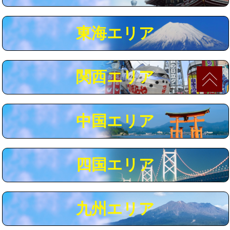
マス交換（深さ50㎝以上）
66,000円
東海エリア
コンクリート斫り（厚さ10㎝まで）
27,500円
コンクリート斫り（厚さ10㎝超え）
38,500円
関西エリア
モルタル補修（厚さ10㎝まで）
27,500円
モルタル補修（厚さ10㎝超え）
38,500円
中国エリア
追加人工
16,500円
廃棄・処分
現場見積
四国エリア
※給水管工事は20mmまでの価格です。
九州エリア