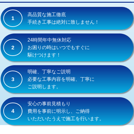
交換・取付(単水栓（壁付・デッキ
13,200円+材料費
式）)
高品質な施工徹底
1
交換・取付(混合水栓（壁付・デッキ
16,500円+材料費
手続き工事は絶対に致しません！
式・ワンホール）)
交換・取付(排水栓・排水トラップ
22,000円+材料費
24時間年中無休対応
（P/S/ポップアップ））
2
お困りの時はいつでもすぐに
駆けつけます！
交換・取付（その他部品）
11,000円+材料費
持込商品取付（単水栓）
13,200円
明確、丁寧なご説明
3
必要な工事内容を明確、丁寧に
持込商品取付（混合水栓）
16,500円
ご説明します。
持込商品取付（浄水器・分岐水栓）
16,500円
安心の事前見積もり
給水管工事※（ホール加工)
16,500円
4
費用を事前に明示し、ご納得
いただいたうえで施工を行います。
給水管工事※（バンド止め)
3,300円
給水管工事※（支持金具設置)
5,500円