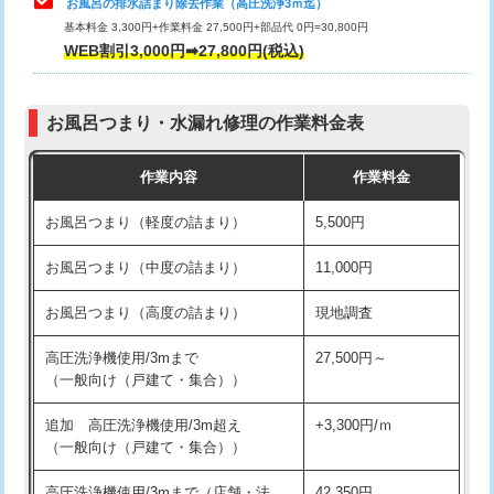
お風呂の排水詰まり除去作業（高圧洗浄3ｍ迄）
基本料金 3,300円+作業料金 27,500円+部品代 0円=30,800円
交換・取付（タンク）
22,000円+材料費
WEB割引3,000円➡27,800円(税込)
交換・取付（便器）
22,000円+材料費
お風呂つまり・水漏れ修理の作業料金表
交換・取付（普通便座）
11,000円+材料費
作業内容
作業料金
交換・取付（温水洗浄便座）
16,500円+材料費
お風呂つまり（軽度の詰まり）
5,500円
交換・取付(単水栓（壁付・デッキ
13,200円+材料費
式）)
お風呂つまり（中度の詰まり）
11,000円
交換・取付(混合水栓（壁付・デッキ
16,500円+材料費
お風呂つまり（高度の詰まり）
現地調査
式・ワンホール）)
高圧洗浄機使用/3mまで
27,500円～
交換・取付(排水栓・排水トラップ
22,000円+材料費
（一般向け（戸建て・集合））
（P/S/ポップアップ））
追加 高圧洗浄機使用/3m超え
+3,300円/ｍ
交換・取付（その他部品）
11,000円+材料費
（一般向け（戸建て・集合））
持込商品取付（単水栓）
13,200円
高圧洗浄機使用/3mまで（店舗・法
42,350円