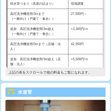
排水管つまり（高度の詰まり）
現地調査
給水管工事※（バンド止め)
3,300円
高圧洗浄機使用/3mまで
27,500円～
（一般向け（戸建て・集合））
給水管工事※（支持金具設置)
5,500円
追加 高圧洗浄機使用/3m超え
+3,300円/ｍ
給水管工事※（保温材使用（バンド止
5,500円
（一般向け（戸建て・集合））
め込み）)
高圧洗浄機使用/3mまで（店舗・法
42,350円
給水管工事※（土の掘削・埋め戻し作
11,000円
人）
業)
追加 高圧洗浄機使用/3m超え（店
+5,500円/ｍ
給水管工事※（塩ビ管（VP・HI）使
33,000円
舗・法人）
用/3ｍまで)
上記の表をスクロールで他の料金もご覧になれます。
高度高圧洗浄換
現地調査
給水管工事※（塩ビ管（VP・HI）使
+8,800円
用（追加）/3ｍ超え)
トーラー作業
16,500円
給水管工事※（ライニング鋼管・銅
44,000円
水道管
トーラー機使用/3mまで
33,000円
管・ポリ管・HT管使用/3ｍまで)
追加トーラー機使用/3m超え
+3,300円
給水管工事※（ライニング鋼管・銅
+8,800円
管・ポリ管・HT管使用/3ｍ超え)