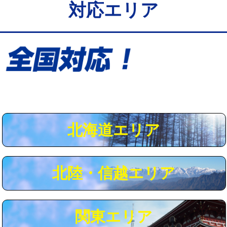
対応エリア
給水管工事※（保温材使用（バンド止
5,500円
め込み）)
給水管工事※（土の掘削・埋め戻し作
11,000円
業)
給水管工事※（塩ビ管（VP・HI）使
33,000円
用/3ｍまで)
給水管工事※（塩ビ管（VP・HI）使
+8,800円
用（追加）/3ｍ超え)
北海道エリア
給水管工事※（ライニング鋼管・銅
44,000円
管・ポリ管・HT管使用/3ｍまで)
北陸・信越エリア
給水管工事※（ライニング鋼管・銅
+8,800円
管・ポリ管・HT管使用/3ｍ超え)
マス交換（土の掘削・埋め戻し作業）
11,000円~
関東エリア
マス交換（深さ50㎝未満）
55,000円