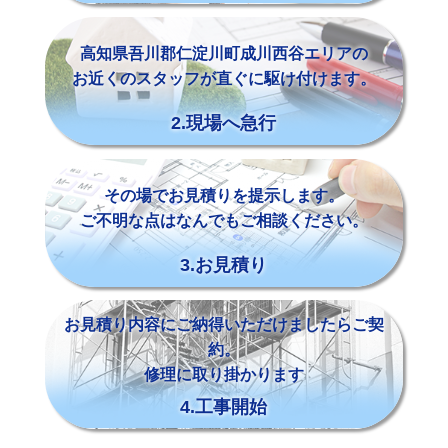
高知県吾川郡仁淀川町成川西谷エリアの
お近くのスタッフが直ぐに駆け付けます。
2.現場へ急行
その場でお見積りを提示します。
ご不明な点はなんでもご相談ください。
3.お見積り
お見積り内容にご納得いただけましたらご契
約。
修理に取り掛かります
4.工事開始