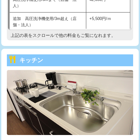
人）
持込商品取付（混合水栓）
16,500円
追加 高圧洗浄機使用/3m超え（店
+5,500円/ｍ
持込商品取付（浄水器・分岐水栓）
16,500円
舗・法人）
持込商品取付（温水洗浄便座）
22,000円
上記の表をスクロールで他の料金もご覧になれます。
高度高圧洗浄換
現地調査
持込商品取付（普通便座⇔温水洗浄便
22,000円
トーラー作業
16,500円
座）
キッチン
トーラー機使用/3mまで
33,000円
給水管工事※（ホール加工)
16,500円
追加トーラー機使用/3m超え
+3,300円
給水管工事※（バンド止め)
3,300円
カメラ調査
33,000円
給水管工事※（支持金具設置)
5,500円
桝清掃
8,800円
給水管工事※（保温材使用（バンド止
5,500円
め込み）)
止水・漏水調査・防水処理・清掃・修
11,000円
理・調整・分解・加工など（軽作業）
給水管工事※（土の掘削・埋め戻し作
11,000円
業)
止水・漏水調査・防水処理・清掃・修
22,000円
理・調整・分解・加工など（中作業）