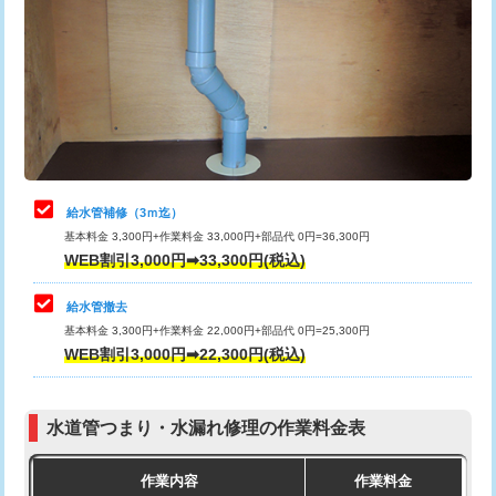
カメラ調査
33,000円
排水管工事（土の掘削・埋め戻し作
11,000円~
桝清掃
8,800円
業）
止水・漏水調査・防水処理・清掃・修
11,000円
排水管工事（排水管工事/3ｍまで）
55,000円
理・調整・分解・加工など（軽作業）
排水管工事（追加 排水管工事/3ｍ超
+11,000円
止水・漏水調査・防水処理・清掃・修
22,000円
え）
理・調整・分解・加工など（中作業）
給水管補修（3ｍ迄）
マス交換（土の掘削・埋め戻し作業）
11,000円~
基本料金 3,300円+作業料金 33,000円+部品代 0円=36,300円
止水・漏水調査・防水処理・清掃・修
33,000円
WEB割引3,000円➡33,300円(税込)
理・調整・分解・加工など（重作業）
マス交換（深さ50㎝未満）
55,000円
給水管撤去
その他部品の脱着
8,800円～
マス交換（深さ50㎝以上）
66,000円
基本料金 3,300円+作業料金 22,000円+部品代 0円=25,300円
WEB割引3,000円➡22,300円(税込)
交換・取付（タンク）
22,000円+材料費
コンクリート斫り（厚さ10㎝まで）
27,500円
交換・取付(単水栓（壁付・デッキ
13,200円+材料費
コンクリート斫り（厚さ10㎝超え）
38,500円
式）)
水道管つまり・水漏れ修理の作業料金表
モルタル補修（厚さ10㎝まで）
27,500円
交換・取付(混合水栓（壁付・デッキ
16,500円+材料費
作業内容
作業料金
式・ワンホール）)
モルタル補修（厚さ10㎝超え）
38,500円