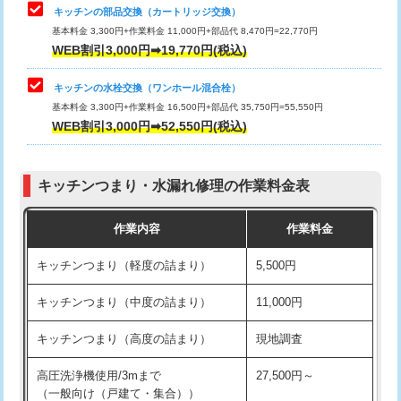
給水管工事※（塩ビ管（VP・HI）使
33,000円
キッチンの部品交換（カートリッジ交換）
用/3ｍまで)
基本料金 3,300円+作業料金 11,000円+部品代 8,470円=22,770円
止水・漏水調査・防水処理・清掃・修
33,000円
WEB割引3,000円➡19,770円(税込)
理・調整・分解・加工など（重作業）
給水管工事※（塩ビ管（VP・HI）使
+8,800円
用（追加）/3ｍ超え)
キッチンの水栓交換（ワンホール混合栓）
お風呂タンク脱着
16,500円
基本料金 3,300円+作業料金 16,500円+部品代 35,750円=55,550円
給水管工事※（ライニング鋼管・銅
44,000円
WEB割引3,000円➡52,550円(税込)
その他部品の脱着
8,800円～
管・ポリ管・HT管使用/3ｍまで)
交換・取付（タンク）
22,000円+材料費
給水管工事※（ライニング鋼管・銅
+8,800円
管・ポリ管・HT管使用/3ｍ超え)
キッチンつまり・水漏れ修理の作業料金表
交換・取付(単水栓（壁付・デッキ
13,200円+材料費
式）)
排水管工事（土の掘削・埋め戻し作
11,000円~
作業内容
作業料金
業）
交換・取付(混合水栓（壁付・デッキ
16,500円+材料費
キッチンつまり（軽度の詰まり）
5,500円
式・ワンホール）)
排水管工事（排水管工事/3ｍまで）
55,000円
キッチンつまり（中度の詰まり）
11,000円
交換・取付(排水栓・排水トラップ
22,000円+材料費
排水管工事（追加 排水管工事/3ｍ超
+11,000円
（P/S/ポップアップ））
え）
キッチンつまり（高度の詰まり）
現地調査
交換・取付（その他部品）
11,000円+材料費
マス交換（土の掘削・埋め戻し作業）
11,000円~
高圧洗浄機使用/3mまで
27,500円～
（一般向け（戸建て・集合））