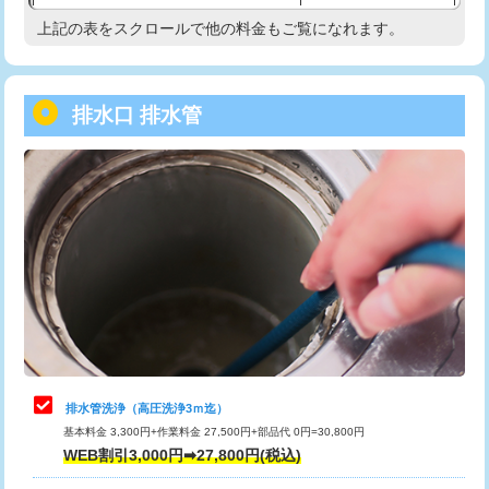
給水管工事※（塩ビ管（VP・HI）使
33,000円
上記の表をスクロールで他の料金もご覧になれます。
高度高圧洗浄換
現地調査
用/3ｍまで)
トーラー作業
16,500円
給水管工事※（塩ビ管（VP・HI）使
+8,800円
用（追加）/3ｍ超え)
排水口 排水管
トーラー機使用/3mまで
33,000円
給水管工事※（ライニング鋼管・銅
44,000円
追加トーラー機使用/3m超え
+3,300円
管・ポリ管・HT管使用/3ｍまで)
カメラ調査
33,000円
給水管工事※（ライニング鋼管・銅
+8,800円
管・ポリ管・HT管使用/3ｍ超え)
桝清掃
8,800円
排水管工事（土の掘削・埋め戻し作
11,000円~
止水・漏水調査・防水処理・清掃・修
11,000円
業）
理・調整・分解・加工など（軽作業）
排水管工事（排水管工事/3ｍまで）
55,000円
止水・漏水調査・防水処理・清掃・修
22,000円
理・調整・分解・加工など（中作業）
排水管工事（追加 排水管工事/3ｍ超
+11,000円
排水管洗浄（高圧洗浄3ｍ迄）
え）
基本料金 3,300円+作業料金 27,500円+部品代 0円=30,800円
止水・漏水調査・防水処理・清掃・修
33,000円
WEB割引3,000円➡27,800円(税込)
理・調整・分解・加工など（重作業）
マス交換（土の掘削・埋め戻し作業）
11,000円~