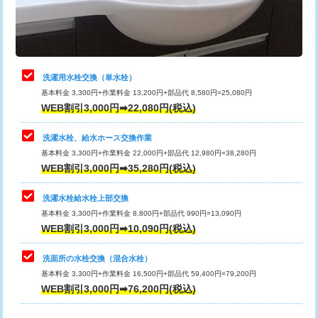
用（追加）/3ｍ超え)
止水・漏水調査・防水処理・清掃・修
11,000円
理・調整・分解・加工など（軽作業）
給水管工事※（ライニング鋼管・銅
44,000円
管・ポリ管・HT管使用/3ｍまで)
止水・漏水調査・防水処理・清掃・修
22,000円
理・調整・分解・加工など（中作業）
給水管工事※（ライニング鋼管・銅
+8,800円
洗濯用水栓交換（単水栓）
管・ポリ管・HT管使用/3ｍ超え)
基本料金 3,300円+作業料金 13,200円+部品代 8,580円=25,080円
止水・漏水調査・防水処理・清掃・修
33,000円
WEB割引3,000円➡22,080円(税込)
理・調整・分解・加工など（重作業）
排水管工事（土の掘削・埋め戻し作
11,000円~
業）
洗濯水栓、給水ホース交換作業
キッチンタンク脱着
16,500円
基本料金 3,300円+作業料金 22,000円+部品代 12,980円=38,280円
排水管工事（排水管工事/3ｍまで）
55,000円
WEB割引3,000円➡35,280円(税込)
その他部品の脱着
8,800円～
排水管工事（追加 排水管工事/3ｍ超
+11,000円
交換・取付（タンク）
22,000円+材料費
洗濯水栓給水栓上部交換
え）
基本料金 3,300円+作業料金 8,800円+部品代 990円=13,090円
交換・取付(単水栓（壁付・デッキ
13,200円+材料費
WEB割引3,000円➡10,090円(税込)
マス交換（土の掘削・埋め戻し作業）
11,000円~
式）)
洗面所の水栓交換（混合水栓）
マス交換（深さ50㎝未満）
55,000円
交換・取付(混合水栓（壁付・デッキ
16,500円+材料費
基本料金 3,300円+作業料金 16,500円+部品代 59,400円=79,200円
式・ワンホール）)
WEB割引3,000円➡76,200円(税込)
マス交換（深さ50㎝以上）
66,000円
交換・取付(排水栓・排水トラップ
22,000円+材料費