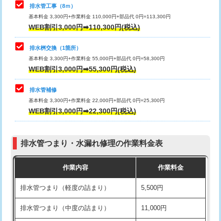
排水管工事（8ｍ）
その他部品の脱着
8,800円～
マス交換（深さ50㎝未満）
55,000円
基本料金 3,300円+作業料金 110,000円+部品代 0円=113,300円
WEB割引3,000円➡110,300円(税込)
交換・取付（タンク）
22,000円+材料費
マス交換（深さ50㎝以上）
66,000円
交換・取付(単水栓（壁付・デッキ
13,200円+材料費
コンクリート斫り（厚さ10㎝まで）
27,500円
排水桝交換（1箇所）
式）)
基本料金 3,300円+作業料金 55,000円+部品代 0円=58,300円
コンクリート斫り（厚さ10㎝超え）
38,500円
WEB割引3,000円➡55,300円(税込)
交換・取付(混合水栓（壁付・デッキ
16,500円+材料費
式・ワンホール）)
モルタル補修（厚さ10㎝まで）
27,500円
排水管補修
基本料金 3,300円+作業料金 22,000円+部品代 0円=25,300円
交換・取付(排水栓・排水トラップ
22,000円+材料費
モルタル補修（厚さ10㎝超え）
38,500円
WEB割引3,000円➡22,300円(税込)
（P/S/ポップアップ））
台所シンク・作業台設置
現場見積
交換・取付（その他部品）
11,000円+材料費
排水管つまり・水漏れ修理の作業料金表
追加人工
16,500円
持込商品取付（単水栓）
13,200円
作業内容
作業料金
廃棄・処分
現場見積
持込商品取付（混合水栓）
16,500円
排水管つまり（軽度の詰まり）
5,500円
※給水管工事は20mmまでの価格です。
持込商品取付（浄水器・分岐水栓）
16,500円
排水管つまり（中度の詰まり）
11,000円
給水管工事※（ホール加工)
16,500円