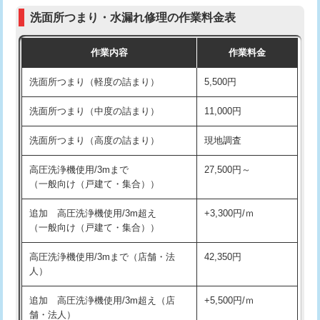
コンクリート斫り（厚さ10㎝まで）
27,500円
（P/S/ポップアップ））
洗面所つまり・水漏れ修理の作業料金表
コンクリート斫り（厚さ10㎝超え）
38,500円
交換・取付（その他部品）
11,000円+材料費
作業内容
作業料金
モルタル補修（厚さ10㎝まで）
27,500円
持込商品取付（単水栓）
13,200円
洗面所つまり（軽度の詰まり）
5,500円
モルタル補修（厚さ10㎝超え）
38,500円
持込商品取付（混合水栓）
16,500円
洗面所つまり（中度の詰まり）
11,000円
洗面台設置
38,500円
持込商品取付（浄水器・分岐水栓）
16,500円
洗面所つまり（高度の詰まり）
現地調査
バスタブ設置
現場見積
給水管工事※（ホール加工)
16,500円
高圧洗浄機使用/3mまで
27,500円～
追加人工
16,500円
（一般向け（戸建て・集合））
給水管工事※（バンド止め)
3,300円
廃棄・処分
現場見積
追加 高圧洗浄機使用/3m超え
+3,300円/ｍ
給水管工事※（支持金具設置)
5,500円
（一般向け（戸建て・集合））
※給水管工事は20mmまでの価格です。
給水管工事※（保温材使用（バンド止
5,500円
高圧洗浄機使用/3mまで（店舗・法
42,350円
め込み）)
人）
給水管工事※（土の掘削・埋め戻し作
11,000円
追加 高圧洗浄機使用/3m超え（店
+5,500円/ｍ
業)
舗・法人）