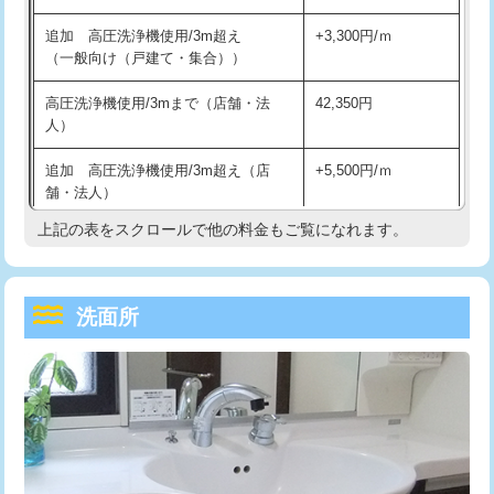
持込商品取付（単水栓）
13,200円
マス交換（深さ50㎝未満）
55,000円
追加 高圧洗浄機使用/3m超え
+3,300円/ｍ
持込商品取付（混合水栓）
16,500円
マス交換（深さ50㎝以上）
66,000円
（一般向け（戸建て・集合））
持込商品取付（浄水器・分岐水栓）
16,500円
コンクリート斫り（厚さ10㎝まで）
27,500円
高圧洗浄機使用/3mまで（店舗・法
42,350円
人）
給水管工事※（ホール加工)
16,500円
コンクリート斫り（厚さ10㎝超え）
38,500円
追加 高圧洗浄機使用/3m超え（店
+5,500円/ｍ
給水管工事※（バンド止め)
3,300円
モルタル補修（厚さ10㎝まで）
27,500円
舗・法人）
給水管工事※（支持金具設置)
5,500円
モルタル補修（厚さ10㎝超え）
38,500円
上記の表をスクロールで他の料金もご覧になれます。
高度高圧洗浄換
現地調査
給水管工事※（保温材使用（バンド止
5,500円
洗面台設置
38,500円
トーラー作業
16,500円
め込み）)
洗面所
追加人工
16,500円
トーラー機使用/3mまで
33,000円
給水管工事※（土の掘削・埋め戻し作
11,000円
業)
廃棄・処分
現場見積
追加トーラー機使用/3m超え
+3,300円
給水管工事※（塩ビ管（VP・HI）使
33,000円
※給水管工事は20mmまでの価格です。
カメラ調査
33,000円
用/3ｍまで)
桝清掃
8,800円
給水管工事※（塩ビ管（VP・HI）使
+8,800円