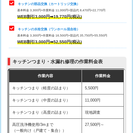
給水管工事※（塩ビ管（VP・HI）使
33,000円
キッチンの部品交換（カートリッジ交換）
用/3ｍまで)
基本料金 3,300円+作業料金 11,000円+部品代 8,470円=22,770円
止水・漏水調査・防水処理・清掃・修
33,000円
WEB割引3,000円➡19,770円(税込)
理・調整・分解・加工など（重作業）
給水管工事※（塩ビ管（VP・HI）使
+8,800円
用（追加）/3ｍ超え)
キッチンの水栓交換（ワンホール混合栓）
お風呂タンク脱着
16,500円
基本料金 3,300円+作業料金 16,500円+部品代 35,750円=55,550円
給水管工事※（ライニング鋼管・銅
44,000円
WEB割引3,000円➡52,550円(税込)
その他部品の脱着
8,800円～
管・ポリ管・HT管使用/3ｍまで)
交換・取付（タンク）
22,000円+材料費
給水管工事※（ライニング鋼管・銅
+8,800円
管・ポリ管・HT管使用/3ｍ超え)
キッチンつまり・水漏れ修理の作業料金表
交換・取付(単水栓（壁付・デッキ
13,200円+材料費
式）)
排水管工事（土の掘削・埋め戻し作
11,000円~
作業内容
作業料金
業）
交換・取付(混合水栓（壁付・デッキ
16,500円+材料費
キッチンつまり（軽度の詰まり）
5,500円
式・ワンホール）)
排水管工事（排水管工事/3ｍまで）
55,000円
キッチンつまり（中度の詰まり）
11,000円
交換・取付(排水栓・排水トラップ
22,000円+材料費
排水管工事（追加 排水管工事/3ｍ超
+11,000円
（P/S/ポップアップ））
え）
キッチンつまり（高度の詰まり）
現地調査
交換・取付（その他部品）
11,000円+材料費
マス交換（土の掘削・埋め戻し作業）
11,000円~
高圧洗浄機使用/3mまで
27,500円～
（一般向け（戸建て・集合））