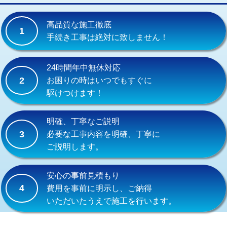
交換・取付(単水栓（壁付・デッキ
13,200円+材料費
式）)
高品質な施工徹底
1
交換・取付(混合水栓（壁付・デッキ
16,500円+材料費
手続き工事は絶対に致しません！
式・ワンホール）)
交換・取付(排水栓・排水トラップ
22,000円+材料費
24時間年中無休対応
（P/S/ポップアップ））
2
お困りの時はいつでもすぐに
駆けつけます！
交換・取付（その他部品）
11,000円+材料費
持込商品取付（単水栓）
13,200円
明確、丁寧なご説明
3
必要な工事内容を明確、丁寧に
持込商品取付（混合水栓）
16,500円
ご説明します。
持込商品取付（浄水器・分岐水栓）
16,500円
安心の事前見積もり
給水管工事※（ホール加工)
16,500円
4
費用を事前に明示し、ご納得
いただいたうえで施工を行います。
給水管工事※（バンド止め)
3,300円
給水管工事※（支持金具設置)
5,500円