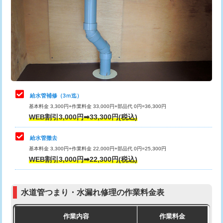
カメラ調査
33,000円
排水管工事（土の掘削・埋め戻し作
11,000円~
桝清掃
8,800円
業）
止水・漏水調査・防水処理・清掃・修
11,000円
排水管工事（排水管工事/3ｍまで）
55,000円
理・調整・分解・加工など（軽作業）
排水管工事（追加 排水管工事/3ｍ超
+11,000円
止水・漏水調査・防水処理・清掃・修
22,000円
え）
理・調整・分解・加工など（中作業）
給水管補修（3ｍ迄）
マス交換（土の掘削・埋め戻し作業）
11,000円~
基本料金 3,300円+作業料金 33,000円+部品代 0円=36,300円
止水・漏水調査・防水処理・清掃・修
33,000円
WEB割引3,000円➡33,300円(税込)
理・調整・分解・加工など（重作業）
マス交換（深さ50㎝未満）
55,000円
給水管撤去
その他部品の脱着
8,800円～
マス交換（深さ50㎝以上）
66,000円
基本料金 3,300円+作業料金 22,000円+部品代 0円=25,300円
WEB割引3,000円➡22,300円(税込)
交換・取付（タンク）
22,000円+材料費
コンクリート斫り（厚さ10㎝まで）
27,500円
交換・取付(単水栓（壁付・デッキ
13,200円+材料費
コンクリート斫り（厚さ10㎝超え）
38,500円
式）)
水道管つまり・水漏れ修理の作業料金表
モルタル補修（厚さ10㎝まで）
27,500円
交換・取付(混合水栓（壁付・デッキ
16,500円+材料費
作業内容
作業料金
式・ワンホール）)
モルタル補修（厚さ10㎝超え）
38,500円