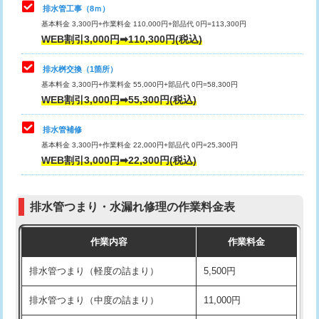
排水管工事（8ｍ）
その他部品の脱着
8,800円～
マス交換（深さ50㎝未満）
55,000円
基本料金 3,300円+作業料金 110,000円+部品代 0円=113,300円
WEB割引3,000円➡110,300円(税込)
交換・取付（タンク）
22,000円+材料費
マス交換（深さ50㎝以上）
66,000円
交換・取付(単水栓（壁付・デッキ
13,200円+材料費
コンクリート斫り（厚さ10㎝まで）
27,500円
排水桝交換（1箇所）
式）)
基本料金 3,300円+作業料金 55,000円+部品代 0円=58,300円
コンクリート斫り（厚さ10㎝超え）
38,500円
WEB割引3,000円➡55,300円(税込)
交換・取付(混合水栓（壁付・デッキ
16,500円+材料費
式・ワンホール）)
モルタル補修（厚さ10㎝まで）
27,500円
排水管補修
基本料金 3,300円+作業料金 22,000円+部品代 0円=25,300円
交換・取付(排水栓・排水トラップ
22,000円+材料費
モルタル補修（厚さ10㎝超え）
38,500円
WEB割引3,000円➡22,300円(税込)
（P/S/ポップアップ））
台所シンク・作業台設置
現場見積
交換・取付（その他部品）
11,000円+材料費
排水管つまり・水漏れ修理の作業料金表
追加人工
16,500円
持込商品取付（単水栓）
13,200円
作業内容
作業料金
廃棄・処分
現場見積
持込商品取付（混合水栓）
16,500円
排水管つまり（軽度の詰まり）
5,500円
※給水管工事は20mmまでの価格です。
持込商品取付（浄水器・分岐水栓）
16,500円
排水管つまり（中度の詰まり）
11,000円
給水管工事※（ホール加工)
16,500円