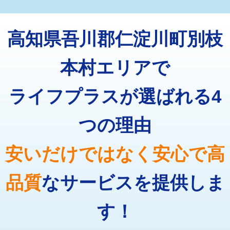
マス交換（深さ50㎝未満）
55,000円
トーラー機使用/3mまで
33,000円
マス交換（深さ50㎝以上）
66,000円
高知県吾川郡仁淀川町別枝
追加トーラー機使用/3m超え
+3,300円
コンクリート斫り（厚さ10㎝まで）
27,500円
カメラ調査
33,000円
本村エリアで
コンクリート斫り（厚さ10㎝超え）
38,500円
桝清掃
8,800円
ライフプラスが選ばれる4
モルタル補修（厚さ10㎝まで）
27,500円
止水・漏水調査・防水処理・清掃・修
11,000円
理・調整・分解・加工など（軽作業）
モルタル補修（厚さ10㎝超え）
38,500円
つの理由
止水・漏水調査・防水処理・清掃・修
22,000円
追加人工
16,500円
理・調整・分解・加工など（中作業）
安いだけではなく安心で高
廃棄・処分
現場見積
止水・漏水調査・防水処理・清掃・修
33,000円
理・調整・分解・加工など（重作業）
品質
なサービスを提供しま
その他部品の脱着
8,800円～
す！
交換・取付（タンク）
22,000円+材料費