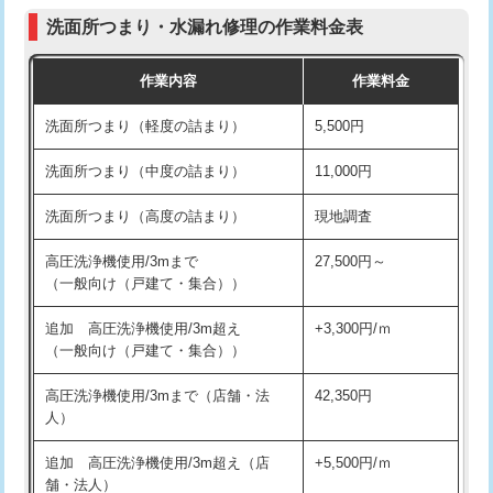
コンクリート斫り（厚さ10㎝まで）
27,500円
（P/S/ポップアップ））
洗面所つまり・水漏れ修理の作業料金表
コンクリート斫り（厚さ10㎝超え）
38,500円
交換・取付（その他部品）
11,000円+材料費
作業内容
作業料金
モルタル補修（厚さ10㎝まで）
27,500円
持込商品取付（単水栓）
13,200円
洗面所つまり（軽度の詰まり）
5,500円
モルタル補修（厚さ10㎝超え）
38,500円
持込商品取付（混合水栓）
16,500円
洗面所つまり（中度の詰まり）
11,000円
洗面台設置
38,500円
持込商品取付（浄水器・分岐水栓）
16,500円
洗面所つまり（高度の詰まり）
現地調査
バスタブ設置
現場見積
給水管工事※（ホール加工)
16,500円
高圧洗浄機使用/3mまで
27,500円～
追加人工
16,500円
（一般向け（戸建て・集合））
給水管工事※（バンド止め)
3,300円
廃棄・処分
現場見積
追加 高圧洗浄機使用/3m超え
+3,300円/ｍ
給水管工事※（支持金具設置)
5,500円
（一般向け（戸建て・集合））
※給水管工事は20mmまでの価格です。
給水管工事※（保温材使用（バンド止
5,500円
高圧洗浄機使用/3mまで（店舗・法
42,350円
め込み）)
人）
給水管工事※（土の掘削・埋め戻し作
11,000円
追加 高圧洗浄機使用/3m超え（店
+5,500円/ｍ
業)
舗・法人）