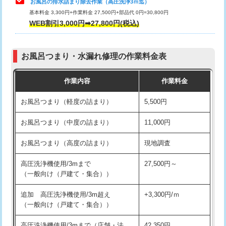
お風呂の排水詰まり除去作業（高圧洗浄3ｍ迄）
基本料金 3,300円+作業料金 27,500円+部品代 0円=30,800円
交換・取付（タンク）
22,000円+材料費
WEB割引3,000円➡27,800円(税込)
交換・取付（便器）
22,000円+材料費
お風呂つまり・水漏れ修理の作業料金表
交換・取付（普通便座）
11,000円+材料費
作業内容
作業料金
交換・取付（温水洗浄便座）
16,500円+材料費
お風呂つまり（軽度の詰まり）
5,500円
交換・取付(単水栓（壁付・デッキ
13,200円+材料費
式）)
お風呂つまり（中度の詰まり）
11,000円
交換・取付(混合水栓（壁付・デッキ
16,500円+材料費
お風呂つまり（高度の詰まり）
現地調査
式・ワンホール）)
高圧洗浄機使用/3mまで
27,500円～
交換・取付(排水栓・排水トラップ
22,000円+材料費
（一般向け（戸建て・集合））
（P/S/ポップアップ））
追加 高圧洗浄機使用/3m超え
+3,300円/ｍ
交換・取付（その他部品）
11,000円+材料費
（一般向け（戸建て・集合））
持込商品取付（単水栓）
13,200円
高圧洗浄機使用/3mまで（店舗・法
42,350円