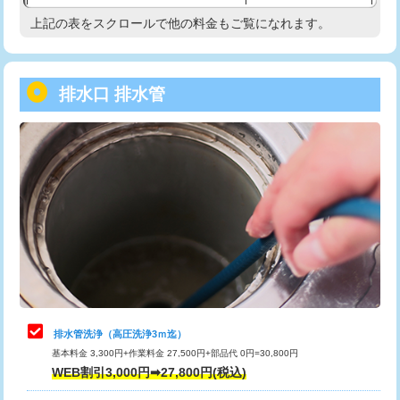
給水管工事※（塩ビ管（VP・HI）使
33,000円
上記の表をスクロールで他の料金もご覧になれます。
高度高圧洗浄換
現地調査
用/3ｍまで)
トーラー作業
16,500円
給水管工事※（塩ビ管（VP・HI）使
+8,800円
用（追加）/3ｍ超え)
排水口 排水管
トーラー機使用/3mまで
33,000円
給水管工事※（ライニング鋼管・銅
44,000円
追加トーラー機使用/3m超え
+3,300円
管・ポリ管・HT管使用/3ｍまで)
カメラ調査
33,000円
給水管工事※（ライニング鋼管・銅
+8,800円
管・ポリ管・HT管使用/3ｍ超え)
桝清掃
8,800円
排水管工事（土の掘削・埋め戻し作
11,000円~
止水・漏水調査・防水処理・清掃・修
11,000円
業）
理・調整・分解・加工など（軽作業）
排水管工事（排水管工事/3ｍまで）
55,000円
止水・漏水調査・防水処理・清掃・修
22,000円
理・調整・分解・加工など（中作業）
排水管工事（追加 排水管工事/3ｍ超
+11,000円
排水管洗浄（高圧洗浄3ｍ迄）
え）
基本料金 3,300円+作業料金 27,500円+部品代 0円=30,800円
止水・漏水調査・防水処理・清掃・修
33,000円
WEB割引3,000円➡27,800円(税込)
理・調整・分解・加工など（重作業）
マス交換（土の掘削・埋め戻し作業）
11,000円~