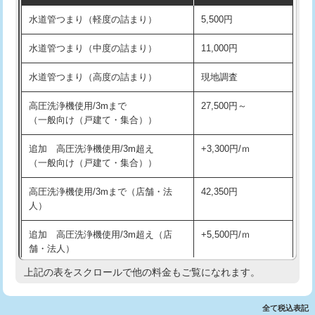
水道管つまり（軽度の詰まり）
5,500円
交換・取付(排水栓・排水トラップ
22,000円+材料費
洗面台設置
38,500円
（P/S/ポップアップ））
水道管つまり（中度の詰まり）
11,000円
化粧台設置
22,000円
交換・取付（その他部品）
11,000円+材料費
水道管つまり（高度の詰まり）
現地調査
追加人工
16,500円
持込商品取付（単水栓）
13,200円
高圧洗浄機使用/3mまで
27,500円～
廃棄・処分
現場見積
（一般向け（戸建て・集合））
持込商品取付（混合水栓）
16,500円
※給水管工事は20mmまでの価格です。
追加 高圧洗浄機使用/3m超え
+3,300円/ｍ
持込商品取付（浄水器・分岐水栓）
16,500円
（一般向け（戸建て・集合））
排水管工事（土の掘削・埋め戻し作
11,000円~
高圧洗浄機使用/3mまで（店舗・法
42,350円
業）
人）
排水管工事（排水管工事/3ｍまで）
55,000円
追加 高圧洗浄機使用/3m超え（店
+5,500円/ｍ
舗・法人）
排水管工事（追加 排水管工事/3ｍ超
+11,000円
え）
上記の表をスクロールで他の料金もご覧になれます。
高度高圧洗浄換
現地調査
マス交換（土の掘削・埋め戻し作業）
11,000円~
トーラー作業
16,500円
全て税込表記