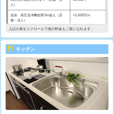
人）
持込商品取付（混合水栓）
16,500円
追加 高圧洗浄機使用/3m超え（店
+5,500円/ｍ
持込商品取付（浄水器・分岐水栓）
16,500円
舗・法人）
持込商品取付（温水洗浄便座）
22,000円
上記の表をスクロールで他の料金もご覧になれます。
高度高圧洗浄換
現地調査
持込商品取付（普通便座⇔温水洗浄便
22,000円
トーラー作業
16,500円
座）
キッチン
トーラー機使用/3mまで
33,000円
給水管工事※（ホール加工)
16,500円
追加トーラー機使用/3m超え
+3,300円
給水管工事※（バンド止め)
3,300円
カメラ調査
33,000円
給水管工事※（支持金具設置)
5,500円
桝清掃
8,800円
給水管工事※（保温材使用（バンド止
5,500円
め込み）)
止水・漏水調査・防水処理・清掃・修
11,000円
理・調整・分解・加工など（軽作業）
給水管工事※（土の掘削・埋め戻し作
11,000円
業)
止水・漏水調査・防水処理・清掃・修
22,000円
理・調整・分解・加工など（中作業）