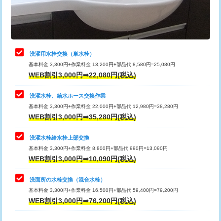
用（追加）/3ｍ超え)
止水・漏水調査・防水処理・清掃・修
11,000円
理・調整・分解・加工など（軽作業）
給水管工事※（ライニング鋼管・銅
44,000円
管・ポリ管・HT管使用/3ｍまで)
止水・漏水調査・防水処理・清掃・修
22,000円
理・調整・分解・加工など（中作業）
給水管工事※（ライニング鋼管・銅
+8,800円
洗濯用水栓交換（単水栓）
管・ポリ管・HT管使用/3ｍ超え)
基本料金 3,300円+作業料金 13,200円+部品代 8,580円=25,080円
止水・漏水調査・防水処理・清掃・修
33,000円
WEB割引3,000円➡22,080円(税込)
理・調整・分解・加工など（重作業）
排水管工事（土の掘削・埋め戻し作
11,000円~
業）
洗濯水栓、給水ホース交換作業
キッチンタンク脱着
16,500円
基本料金 3,300円+作業料金 22,000円+部品代 12,980円=38,280円
排水管工事（排水管工事/3ｍまで）
55,000円
WEB割引3,000円➡35,280円(税込)
その他部品の脱着
8,800円～
排水管工事（追加 排水管工事/3ｍ超
+11,000円
交換・取付（タンク）
22,000円+材料費
洗濯水栓給水栓上部交換
え）
基本料金 3,300円+作業料金 8,800円+部品代 990円=13,090円
交換・取付(単水栓（壁付・デッキ
13,200円+材料費
WEB割引3,000円➡10,090円(税込)
マス交換（土の掘削・埋め戻し作業）
11,000円~
式）)
洗面所の水栓交換（混合水栓）
マス交換（深さ50㎝未満）
55,000円
交換・取付(混合水栓（壁付・デッキ
16,500円+材料費
基本料金 3,300円+作業料金 16,500円+部品代 59,400円=79,200円
式・ワンホール）)
WEB割引3,000円➡76,200円(税込)
マス交換（深さ50㎝以上）
66,000円
交換・取付(排水栓・排水トラップ
22,000円+材料費