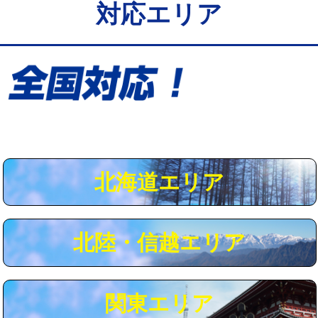
対応エリア
給水管工事※（保温材使用（バンド止
5,500円
め込み）)
給水管工事※（土の掘削・埋め戻し作
11,000円
業)
給水管工事※（塩ビ管（VP・HI）使
33,000円
用/3ｍまで)
給水管工事※（塩ビ管（VP・HI）使
+8,800円
用（追加）/3ｍ超え)
北海道エリア
給水管工事※（ライニング鋼管・銅
44,000円
管・ポリ管・HT管使用/3ｍまで)
北陸・信越エリア
給水管工事※（ライニング鋼管・銅
+8,800円
管・ポリ管・HT管使用/3ｍ超え)
マス交換（土の掘削・埋め戻し作業）
11,000円~
関東エリア
マス交換（深さ50㎝未満）
55,000円