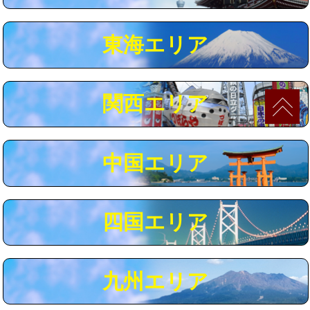
マス交換（深さ50㎝以上）
66,000円
東海エリア
コンクリート斫り（厚さ10㎝まで）
27,500円
コンクリート斫り（厚さ10㎝超え）
38,500円
関西エリア
モルタル補修（厚さ10㎝まで）
27,500円
モルタル補修（厚さ10㎝超え）
38,500円
中国エリア
追加人工
16,500円
廃棄・処分
現場見積
四国エリア
※給水管工事は20mmまでの価格です。
九州エリア