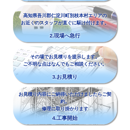
高知県吾川郡仁淀川町別枝本村エリアの
お近くのスタッフが直ぐに駆け付けます。
2.現場へ急行
その場でお見積りを提示します。
ご不明な点はなんでもご相談ください。
3.お見積り
お見積り内容にご納得いただけましたらご契
約。
修理に取り掛かります
4.工事開始