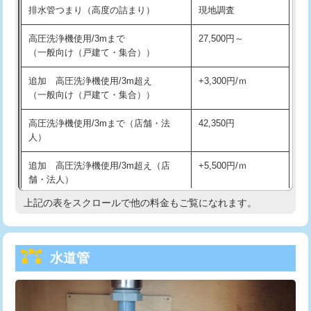
排水管つまり（高度の詰まり）
現地調査
給水管工事※（バンド止め)
3,300円
高圧洗浄機使用/3mまで
27,500円～
（一般向け（戸建て・集合））
給水管工事※（支持金具設置)
5,500円
追加 高圧洗浄機使用/3m超え
+3,300円/ｍ
給水管工事※（保温材使用（バンド止
5,500円
（一般向け（戸建て・集合））
め込み）)
高圧洗浄機使用/3mまで（店舗・法
42,350円
給水管工事※（土の掘削・埋め戻し作
11,000円
人）
業)
追加 高圧洗浄機使用/3m超え（店
+5,500円/ｍ
給水管工事※（塩ビ管（VP・HI）使
33,000円
舗・法人）
用/3ｍまで)
上記の表をスクロールで他の料金もご覧になれます。
高度高圧洗浄換
現地調査
給水管工事※（塩ビ管（VP・HI）使
+8,800円
用（追加）/3ｍ超え)
トーラー作業
16,500円
給水管工事※（ライニング鋼管・銅
44,000円
水道管
トーラー機使用/3mまで
33,000円
管・ポリ管・HT管使用/3ｍまで)
追加トーラー機使用/3m超え
+3,300円
給水管工事※（ライニング鋼管・銅
+8,800円
管・ポリ管・HT管使用/3ｍ超え)