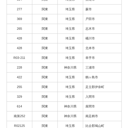
277
関東
埼玉県
蕨市
369
関東
埼玉県
戸田市
265
関東
埼玉県
志木市
428
関東
埼玉県
桶川市
428
関東
埼玉県
北本市
R03-211
関東
埼玉県
幸手市
228
関東
神奈川県
三浦市
422
関東
埼玉県
鶴ヶ島市
255
関東
埼玉県
足立郡伊奈町
329
関東
埼玉県
入間市
614
関東
神奈川県
座間市
南第252
関東
神奈川県
南足柄市
R02125
関東
埼玉県
比企郡鳩山町