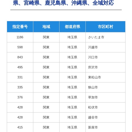
県、宮崎県、鹿児島県、沖縄県、全域対応
指定番号
地域
都道府県
市区町村
1186
関東
埼玉県
さいたま市
598
関東
埼玉県
川越市
843
関東
埼玉県
川口市
495
関東
埼玉県
所沢市
331
関東
埼玉県
東松山市
335
関東
埼玉県
狭山市
376
関東
埼玉県
草加市
428
関東
埼玉県
松伏市
428
関東
埼玉県
越谷市
415
関東
埼玉県
新座市