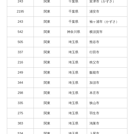
243
関東
千葉県
富津市（かずさ）
2195
関東
千葉県
浦安市
243
関東
千葉県
袖ヶ浦市（かずさ）
542
関東
神奈川県
横須賀市
505
関東
埼玉県
熊谷市
337
関東
埼玉県
行田市
216
関東
埼玉県
秩父市
249
関東
埼玉県
飯能市
344
関東
埼玉県
加須市
298
関東
埼玉県
本庄市
335
関東
埼玉県
狭山市
275
関東
埼玉県
羽生市
383
関東
埼玉県
鴻巣市
534
関東
埼玉県
上尾市