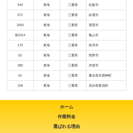
544
東海
三重県
松阪市
571
東海
三重県
鈴鹿市
2003
東海
三重県
尾鷲市
第2014
東海
三重県
亀山市
179
東海
三重県
鳥羽市
62
東海
三重県
熊野市
385
東海
三重県
伊賀市
61
東海
三重県
桑名郡木曽岬町
158
東海
三重県
員弁郡東員町
ホーム
作業料金
選ばれる理由