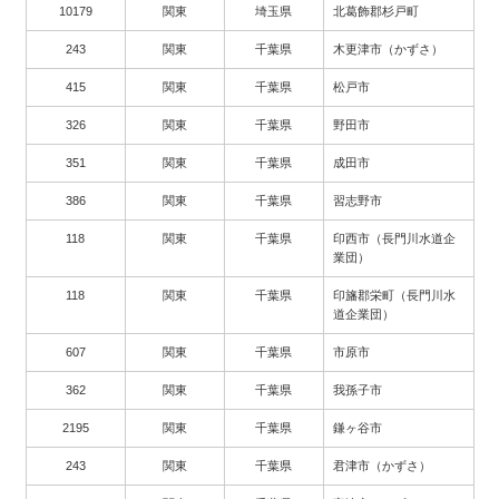
10179
関東
埼玉県
北葛飾郡杉戸町
243
関東
千葉県
木更津市（かずさ）
415
関東
千葉県
松戸市
326
関東
千葉県
野田市
351
関東
千葉県
成田市
386
関東
千葉県
習志野市
118
関東
千葉県
印西市（長門川水道企
業団）
118
関東
千葉県
印旛郡栄町（長門川水
道企業団）
607
関東
千葉県
市原市
362
関東
千葉県
我孫子市
2195
関東
千葉県
鎌ヶ谷市
243
関東
千葉県
君津市（かずさ）