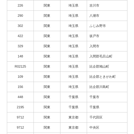
226
関東
埼玉県
吉川市
290
関東
埼玉県
八潮市
302
関東
埼玉県
ふじみ野市
422
関東
埼玉県
坂戸市
329
関東
埼玉県
入間市
148
関東
埼玉県
入間郡毛呂山町
R02125
関東
埼玉県
比企郡鳩山町
109
関東
埼玉県
比企郡ときがわ町
156
関東
埼玉県
比企郡川島町
448
関東
千葉県
千葉市
2195
関東
千葉県
千葉県
9712
関東
東京都
千代田区
9712
関東
東京都
中央区