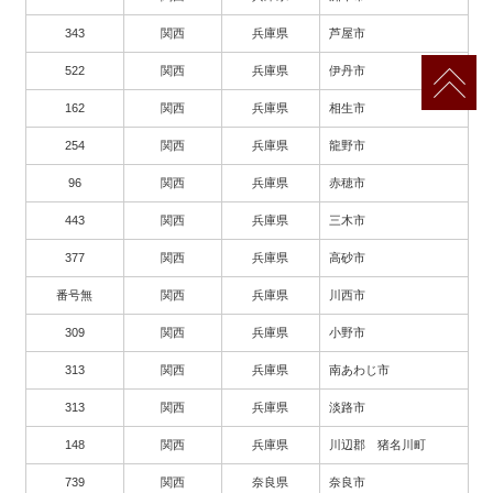
343
関西
兵庫県
芦屋市
522
関西
兵庫県
伊丹市
162
関西
兵庫県
相生市
254
関西
兵庫県
龍野市
96
関西
兵庫県
赤穂市
443
関西
兵庫県
三木市
377
関西
兵庫県
高砂市
番号無
関西
兵庫県
川西市
309
関西
兵庫県
小野市
313
関西
兵庫県
南あわじ市
313
関西
兵庫県
淡路市
148
関西
兵庫県
川辺郡 猪名川町
739
関西
奈良県
奈良市