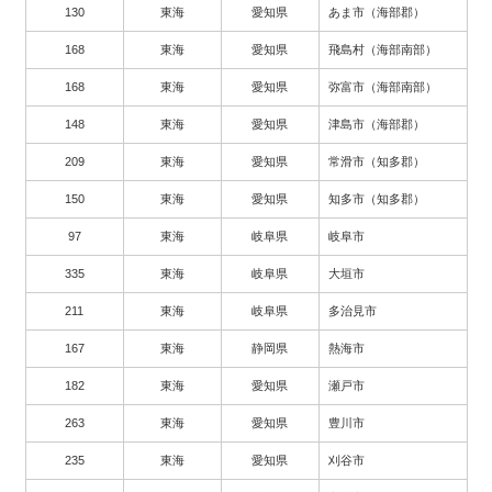
130
東海
愛知県
あま市（海部郡）
168
東海
愛知県
飛島村（海部南部）
168
東海
愛知県
弥富市（海部南部）
148
東海
愛知県
津島市（海部郡）
209
東海
愛知県
常滑市（知多郡）
150
東海
愛知県
知多市（知多郡）
97
東海
岐阜県
岐阜市
335
東海
岐阜県
大垣市
211
東海
岐阜県
多治見市
167
東海
静岡県
熱海市
182
東海
愛知県
瀬戸市
263
東海
愛知県
豊川市
235
東海
愛知県
刈谷市