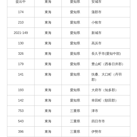
提出中
東海
愛知県
安城市
174
東海
愛知県
蒲郡市
210
東海
愛知県
小牧市
2021-149
東海
愛知県
新城市
130
東海
愛知県
高浜市
326
東海
愛知県
長久手市(愛知中部)
179
東海
愛知県
豊山町（西春日井郡）
141
東海
愛知県
扶桑、大口町（丹羽
郡）
193
東海
愛知県
大府市（知多郡）
142
東海
愛知県
幸田町（額田郡）
753
東海
三重県
津市
543
東海
三重県
四日市市
396
東海
三重県
伊勢市