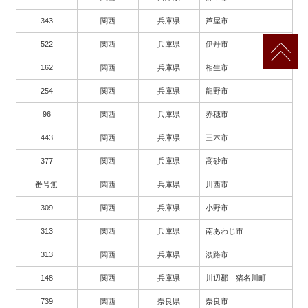
343
関西
兵庫県
芦屋市
522
関西
兵庫県
伊丹市
162
関西
兵庫県
相生市
254
関西
兵庫県
龍野市
96
関西
兵庫県
赤穂市
443
関西
兵庫県
三木市
377
関西
兵庫県
高砂市
番号無
関西
兵庫県
川西市
309
関西
兵庫県
小野市
313
関西
兵庫県
南あわじ市
313
関西
兵庫県
淡路市
148
関西
兵庫県
川辺郡 猪名川町
739
関西
奈良県
奈良市