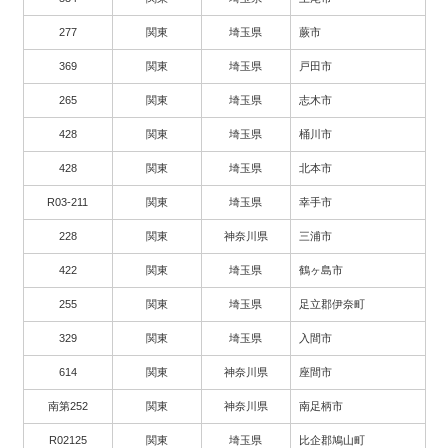
277
関東
埼玉県
蕨市
369
関東
埼玉県
戸田市
265
関東
埼玉県
志木市
428
関東
埼玉県
桶川市
428
関東
埼玉県
北本市
R03-211
関東
埼玉県
幸手市
228
関東
神奈川県
三浦市
422
関東
埼玉県
鶴ヶ島市
255
関東
埼玉県
足立郡伊奈町
329
関東
埼玉県
入間市
614
関東
神奈川県
座間市
南第252
関東
神奈川県
南足柄市
R02125
関東
埼玉県
比企郡鳩山町