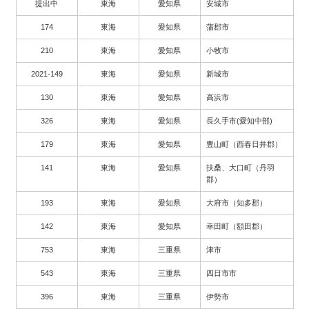
提出中
東海
愛知県
安城市
174
東海
愛知県
蒲郡市
210
東海
愛知県
小牧市
2021-149
東海
愛知県
新城市
130
東海
愛知県
高浜市
326
東海
愛知県
長久手市(愛知中部)
179
東海
愛知県
豊山町（西春日井郡）
141
東海
愛知県
扶桑、大口町（丹羽
郡）
193
東海
愛知県
大府市（知多郡）
142
東海
愛知県
幸田町（額田郡）
753
東海
三重県
津市
543
東海
三重県
四日市市
396
東海
三重県
伊勢市