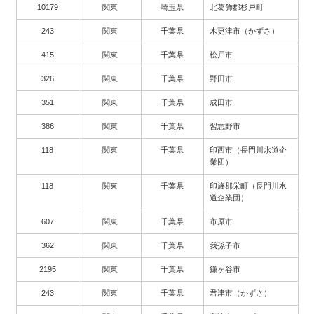
10179
関東
埼玉県
北葛飾郡杉戸町
243
関東
千葉県
木更津市（かずさ）
415
関東
千葉県
松戸市
326
関東
千葉県
野田市
351
関東
千葉県
成田市
386
関東
千葉県
習志野市
118
関東
千葉県
印西市（長門川水道企
業団）
118
関東
千葉県
印旛郡栄町（長門川水
道企業団）
607
関東
千葉県
市原市
362
関東
千葉県
我孫子市
2195
関東
千葉県
鎌ヶ谷市
243
関東
千葉県
君津市（かずさ）