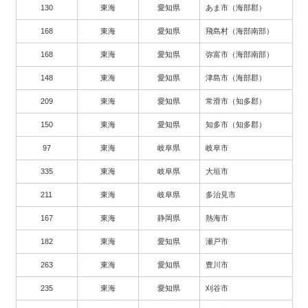
130
東海
愛知県
あま市（海部郡）
168
東海
愛知県
飛島村（海部南部）
168
東海
愛知県
弥富市（海部南部）
148
東海
愛知県
津島市（海部郡）
209
東海
愛知県
常滑市（知多郡）
150
東海
愛知県
知多市（知多郡）
97
東海
岐阜県
岐阜市
335
東海
岐阜県
大垣市
211
東海
岐阜県
多治見市
167
東海
静岡県
熱海市
182
東海
愛知県
瀬戸市
263
東海
愛知県
豊川市
235
東海
愛知県
刈谷市