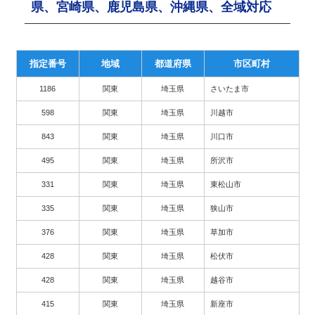
県、宮崎県、鹿児島県、沖縄県、全域対応
指定番号
地域
都道府県
市区町村
1186
関東
埼玉県
さいたま市
598
関東
埼玉県
川越市
843
関東
埼玉県
川口市
495
関東
埼玉県
所沢市
331
関東
埼玉県
東松山市
335
関東
埼玉県
狭山市
376
関東
埼玉県
草加市
428
関東
埼玉県
松伏市
428
関東
埼玉県
越谷市
415
関東
埼玉県
新座市