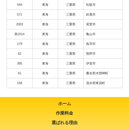
544
東海
三重県
松阪市
571
東海
三重県
鈴鹿市
2003
東海
三重県
尾鷲市
第2014
東海
三重県
亀山市
179
東海
三重県
鳥羽市
62
東海
三重県
熊野市
385
東海
三重県
伊賀市
61
東海
三重県
桑名郡木曽岬町
158
東海
三重県
員弁郡東員町
ホーム
作業料金
選ばれる理由