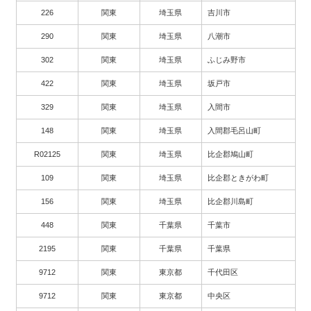
226
関東
埼玉県
吉川市
290
関東
埼玉県
八潮市
302
関東
埼玉県
ふじみ野市
422
関東
埼玉県
坂戸市
329
関東
埼玉県
入間市
148
関東
埼玉県
入間郡毛呂山町
R02125
関東
埼玉県
比企郡鳩山町
109
関東
埼玉県
比企郡ときがわ町
156
関東
埼玉県
比企郡川島町
448
関東
千葉県
千葉市
2195
関東
千葉県
千葉県
9712
関東
東京都
千代田区
9712
関東
東京都
中央区