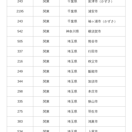
243
関東
千葉県
富津市（かずさ）
2195
関東
千葉県
浦安市
243
関東
千葉県
袖ヶ浦市（かずさ）
542
関東
神奈川県
横須賀市
505
関東
埼玉県
熊谷市
337
関東
埼玉県
行田市
216
関東
埼玉県
秩父市
249
関東
埼玉県
飯能市
344
関東
埼玉県
加須市
298
関東
埼玉県
本庄市
335
関東
埼玉県
狭山市
275
関東
埼玉県
羽生市
383
関東
埼玉県
鴻巣市
534
関東
埼玉県
上尾市