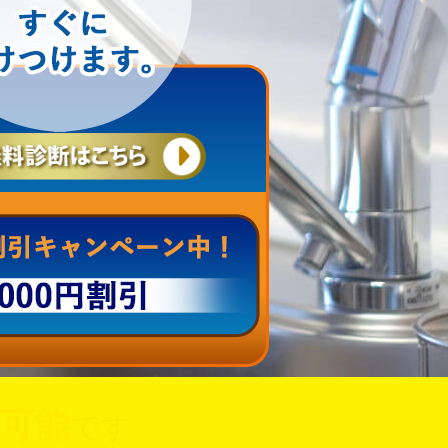
可能
です