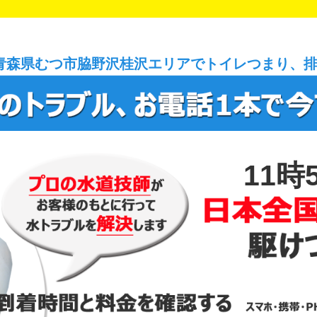
青森県むつ市脇野沢桂沢エリアでトイレつまり、
11時