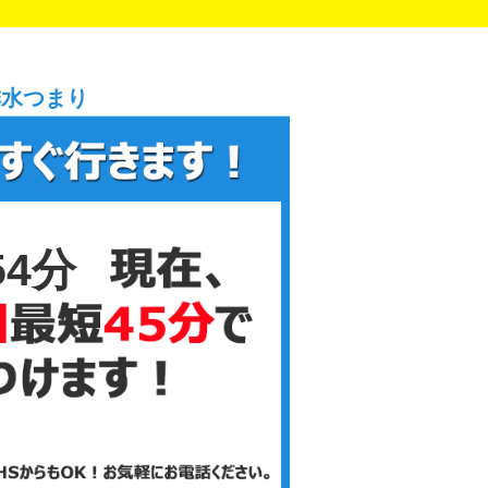
排水つまり
54分