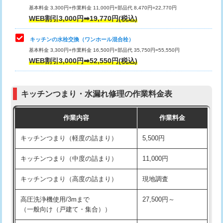
用/3ｍまで)
基本料金 3,300円+作業料金 11,000円+部品代 8,470円=22,770円
止水・漏水調査・防水処理・清掃・修
33,000円
WEB割引3,000円➡19,770円(税込)
理・調整・分解・加工など（重作業）
給水管工事※（塩ビ管（VP・HI）使
+8,800円
用（追加）/3ｍ超え)
キッチンの水栓交換（ワンホール混合栓）
お風呂タンク脱着
16,500円
基本料金 3,300円+作業料金 16,500円+部品代 35,750円=55,550円
給水管工事※（ライニング鋼管・銅
44,000円
WEB割引3,000円➡52,550円(税込)
その他部品の脱着
8,800円～
管・ポリ管・HT管使用/3ｍまで)
交換・取付（タンク）
22,000円+材料費
給水管工事※（ライニング鋼管・銅
+8,800円
管・ポリ管・HT管使用/3ｍ超え)
キッチンつまり・水漏れ修理の作業料金表
交換・取付(単水栓（壁付・デッキ
13,200円+材料費
式）)
排水管工事（土の掘削・埋め戻し作
11,000円~
作業内容
作業料金
業）
交換・取付(混合水栓（壁付・デッキ
16,500円+材料費
キッチンつまり（軽度の詰まり）
5,500円
式・ワンホール）)
排水管工事（排水管工事/3ｍまで）
55,000円
キッチンつまり（中度の詰まり）
11,000円
交換・取付(排水栓・排水トラップ
22,000円+材料費
排水管工事（追加 排水管工事/3ｍ超
+11,000円
（P/S/ポップアップ））
え）
キッチンつまり（高度の詰まり）
現地調査
交換・取付（その他部品）
11,000円+材料費
マス交換（土の掘削・埋め戻し作業）
11,000円~
高圧洗浄機使用/3mまで
27,500円～
（一般向け（戸建て・集合））
持込商品取付（単水栓）
13,200円
マス交換（深さ50㎝未満）
55,000円