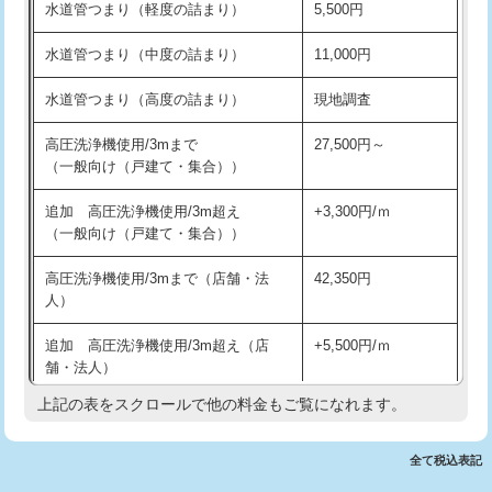
水道管つまり（軽度の詰まり）
5,500円
交換・取付(排水栓・排水トラップ
22,000円+材料費
洗面台設置
38,500円
（P/S/ポップアップ））
水道管つまり（中度の詰まり）
11,000円
化粧台設置
22,000円
交換・取付（その他部品）
11,000円+材料費
水道管つまり（高度の詰まり）
現地調査
追加人工
16,500円
持込商品取付（単水栓）
13,200円
高圧洗浄機使用/3mまで
27,500円～
廃棄・処分
現場見積
（一般向け（戸建て・集合））
持込商品取付（混合水栓）
16,500円
※給水管工事は20mmまでの価格です。
追加 高圧洗浄機使用/3m超え
+3,300円/ｍ
持込商品取付（浄水器・分岐水栓）
16,500円
（一般向け（戸建て・集合））
排水管工事（土の掘削・埋め戻し作
11,000円~
高圧洗浄機使用/3mまで（店舗・法
42,350円
業）
人）
排水管工事（排水管工事/3ｍまで）
55,000円
追加 高圧洗浄機使用/3m超え（店
+5,500円/ｍ
舗・法人）
排水管工事（追加 排水管工事/3ｍ超
+11,000円
え）
上記の表をスクロールで他の料金もご覧になれます。
高度高圧洗浄換
現地調査
マス交換（土の掘削・埋め戻し作業）
11,000円~
トーラー作業
16,500円
全て税込表記
マス交換（深さ50㎝未満）
55,000円