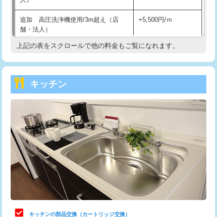
持込商品取付（混合水栓）
16,500円
追加 高圧洗浄機使用/3m超え（店
+5,500円/ｍ
持込商品取付（浄水器・分岐水栓）
16,500円
舗・法人）
持込商品取付（温水洗浄便座）
22,000円
上記の表をスクロールで他の料金もご覧になれます。
高度高圧洗浄換
現地調査
持込商品取付（普通便座⇔温水洗浄便
22,000円
トーラー作業
16,500円
座）
キッチン
トーラー機使用/3mまで
33,000円
給水管工事※（ホール加工)
16,500円
追加トーラー機使用/3m超え
+3,300円
給水管工事※（バンド止め)
3,300円
カメラ調査
33,000円
給水管工事※（支持金具設置)
5,500円
桝清掃
8,800円
給水管工事※（保温材使用（バンド止
5,500円
め込み）)
止水・漏水調査・防水処理・清掃・修
11,000円
理・調整・分解・加工など（軽作業）
給水管工事※（土の掘削・埋め戻し作
11,000円
業)
止水・漏水調査・防水処理・清掃・修
22,000円
理・調整・分解・加工など（中作業）
給水管工事※（塩ビ管（VP・HI）使
33,000円
キッチンの部品交換（カートリッジ交換）