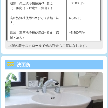
追加 高圧洗浄機使用/3m超え
+3,300円/ｍ
持込商品取付（混合水栓）
16,500円
マス交換（深さ50㎝以上）
66,000円
（一般向け（戸建て・集合））
持込商品取付（浄水器・分岐水栓）
16,500円
コンクリート斫り（厚さ10㎝まで）
27,500円
高圧洗浄機使用/3mまで（店舗・法
42,350円
人）
給水管工事※（ホール加工)
16,500円
コンクリート斫り（厚さ10㎝超え）
38,500円
追加 高圧洗浄機使用/3m超え（店
+5,500円/ｍ
給水管工事※（バンド止め)
3,300円
モルタル補修（厚さ10㎝まで）
27,500円
舗・法人）
給水管工事※（支持金具設置)
5,500円
モルタル補修（厚さ10㎝超え）
38,500円
上記の表をスクロールで他の料金もご覧になれます。
高度高圧洗浄換
現地調査
給水管工事※（保温材使用（バンド止
5,500円
洗面台設置
38,500円
トーラー作業
16,500円
め込み）)
洗面所
追加人工
16,500円
トーラー機使用/3mまで
33,000円
給水管工事※（土の掘削・埋め戻し作
11,000円
業)
廃棄・処分
現場見積
追加トーラー機使用/3m超え
+3,300円
給水管工事※（塩ビ管（VP・HI）使
33,000円
※給水管工事は20mmまでの価格です。
カメラ調査
33,000円
用/3ｍまで)
桝清掃
8,800円
給水管工事※（塩ビ管（VP・HI）使
+8,800円
用（追加）/3ｍ超え)
止水・漏水調査・防水処理・清掃・修
11,000円