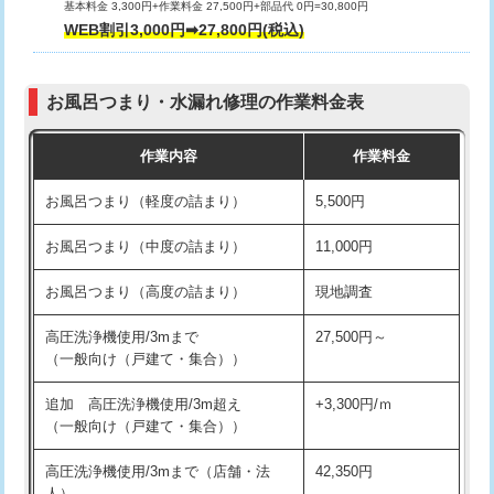
基本料金 3,300円+作業料金 27,500円+部品代 0円=30,800円
交換・取付（タンク）
22,000円+材料費
WEB割引3,000円➡27,800円(税込)
交換・取付（便器）
22,000円+材料費
お風呂つまり・水漏れ修理の作業料金表
交換・取付（普通便座）
11,000円+材料費
作業内容
作業料金
交換・取付（温水洗浄便座）
16,500円+材料費
お風呂つまり（軽度の詰まり）
5,500円
交換・取付(単水栓（壁付・デッキ
13,200円+材料費
式）)
お風呂つまり（中度の詰まり）
11,000円
交換・取付(混合水栓（壁付・デッキ
16,500円+材料費
お風呂つまり（高度の詰まり）
現地調査
式・ワンホール）)
高圧洗浄機使用/3mまで
27,500円～
交換・取付(排水栓・排水トラップ
22,000円+材料費
（一般向け（戸建て・集合））
（P/S/ポップアップ））
追加 高圧洗浄機使用/3m超え
+3,300円/ｍ
交換・取付（その他部品）
11,000円+材料費
（一般向け（戸建て・集合））
持込商品取付（単水栓）
13,200円
高圧洗浄機使用/3mまで（店舗・法
42,350円
人）