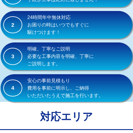
式）)
交換・取付(混合水栓（壁付・デッキ
16,500円+材料費
24時間年中無休対応
式・ワンホール）)
2
お困りの時はいつでもすぐに
駆けつけます！
交換・取付(排水栓・排水トラップ
22,000円+材料費
（P/S/ポップアップ））
明確、丁寧なご説明
交換・取付（その他部品）
11,000円+材料費
3
必要な工事内容を明確、丁寧に
ご説明します。
持込商品取付（単水栓）
13,200円
持込商品取付（混合水栓）
16,500円
安心の事前見積もり
4
費用を事前に明示し、ご納得
持込商品取付（浄水器・分岐水栓）
16,500円
いただいたうえで施工を行います。
給水管工事※（ホール加工)
16,500円
給水管工事※（バンド止め)
3,300円
対応エリア
給水管工事※（支持金具設置)
5,500円