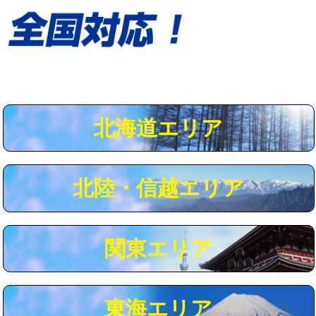
給水管工事※（保温材使用（バンド止
5,500円
め込み）)
給水管工事※（土の掘削・埋め戻し作
11,000円
業)
給水管工事※（塩ビ管（VP・HI）使
33,000円
用/3ｍまで)
北海道エリア
給水管工事※（塩ビ管（VP・HI）使
+8,800円
用（追加）/3ｍ超え)
給水管工事※（ライニング鋼管・銅
44,000円
北陸・信越エリア
管・ポリ管・HT管使用/3ｍまで)
給水管工事※（ライニング鋼管・銅
+8,800円
管・ポリ管・HT管使用/3ｍ超え)
関東エリア
マス交換（土の掘削・埋め戻し作業）
11,000円~
マス交換（深さ50㎝未満）
55,000円
東海エリア