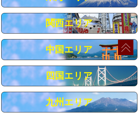
マス交換（深さ50㎝以上）
66,000円
コンクリート斫り（厚さ10㎝まで）
27,500円
関西エリア
コンクリート斫り（厚さ10㎝超え）
38,500円
モルタル補修（厚さ10㎝まで）
27,500円
中国エリア
モルタル補修（厚さ10㎝超え）
38,500円
追加人工
16,500円
四国エリア
廃棄・処分
現場見積
※給水管工事は20mmまでの価格です。
九州エリア