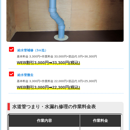
排水管工事（土の掘削・埋め戻し作
11,000円~
桝清掃
8,800円
業）
止水・漏水調査・防水処理・清掃・修
11,000円
排水管工事（排水管工事/3ｍまで）
55,000円
理・調整・分解・加工など（軽作業）
排水管工事（追加 排水管工事/3ｍ超
+11,000円
止水・漏水調査・防水処理・清掃・修
22,000円
え）
理・調整・分解・加工など（中作業）
給水管補修（3ｍ迄）
マス交換（土の掘削・埋め戻し作業）
11,000円~
基本料金 3,300円+作業料金 33,000円+部品代 0円=36,300円
止水・漏水調査・防水処理・清掃・修
33,000円
WEB割引3,000円➡33,300円(税込)
理・調整・分解・加工など（重作業）
マス交換（深さ50㎝未満）
55,000円
給水管撤去
その他部品の脱着
8,800円～
マス交換（深さ50㎝以上）
66,000円
基本料金 3,300円+作業料金 22,000円+部品代 0円=25,300円
WEB割引3,000円➡22,300円(税込)
交換・取付（タンク）
22,000円+材料費
コンクリート斫り（厚さ10㎝まで）
27,500円
交換・取付(単水栓（壁付・デッキ
13,200円+材料費
コンクリート斫り（厚さ10㎝超え）
38,500円
式）)
水道管つまり・水漏れ修理の作業料金表
モルタル補修（厚さ10㎝まで）
27,500円
交換・取付(混合水栓（壁付・デッキ
16,500円+材料費
作業内容
作業料金
式・ワンホール）)
モルタル補修（厚さ10㎝超え）
38,500円