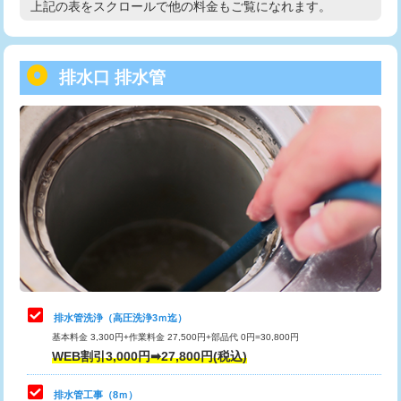
上記の表をスクロールで他の料金もご覧になれます。
高度高圧洗浄換
現地調査
用/3ｍまで)
トーラー作業
16,500円
給水管工事※（塩ビ管（VP・HI）使
+8,800円
用（追加）/3ｍ超え)
排水口 排水管
トーラー機使用/3mまで
33,000円
給水管工事※（ライニング鋼管・銅
44,000円
追加トーラー機使用/3m超え
+3,300円
管・ポリ管・HT管使用/3ｍまで)
カメラ調査
33,000円
給水管工事※（ライニング鋼管・銅
+8,800円
管・ポリ管・HT管使用/3ｍ超え)
桝清掃
8,800円
排水管工事（土の掘削・埋め戻し作
11,000円~
止水・漏水調査・防水処理・清掃・修
11,000円
業）
理・調整・分解・加工など（軽作業）
排水管工事（排水管工事/3ｍまで）
55,000円
止水・漏水調査・防水処理・清掃・修
22,000円
理・調整・分解・加工など（中作業）
排水管工事（追加 排水管工事/3ｍ超
+11,000円
排水管洗浄（高圧洗浄3ｍ迄）
え）
基本料金 3,300円+作業料金 27,500円+部品代 0円=30,800円
止水・漏水調査・防水処理・清掃・修
33,000円
WEB割引3,000円➡27,800円(税込)
理・調整・分解・加工など（重作業）
マス交換（土の掘削・埋め戻し作業）
11,000円~
排水管工事（8ｍ）
その他部品の脱着
8,800円～
マス交換（深さ50㎝未満）
55,000円