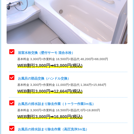
桝清掃
8,800円
止水・漏水調査・防水処理・清掃・修
11,000円
理・調整・分解・加工など（軽作業）
止水・漏水調査・防水処理・清掃・修
22,000円
理・調整・分解・加工など（中作業）
浴室水栓交換（壁付サーモ 混合水栓）
基本料金 3,300円+作業料金 16,500円+部品代 46,200円=66,000円
止水・漏水調査・防水処理・清掃・修
33,000円
WEB割引3,000円➡63,000円(税込)
理・調整・分解・加工など（重作業）
お風呂の部品交換（ハンドル交換）
トイレタンク脱着
16,500円
基本料金 3,300円+作業料金 11,000円+部品代 1,364円=15,664円
WEB割引3,000円➡12,664円(税込)
トイレ便器脱着
16,500円
タンクレストイレ脱着
33,000円
お風呂の排水詰まり除去作業（トーラー作業3ｍ迄）
基本料金 3,300円+作業料金 16,500円+部品代 0円=19,800円
小便器トイレ脱着
現地見積
WEB割引3,000円➡16,800円(税込)
その他部品の脱着
8,800円～
お風呂の排水詰まり除去作業（高圧洗浄3ｍ迄）