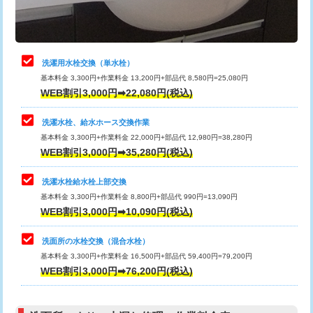
理・調整・分解・加工など（軽作業）
給水管工事※（ライニング鋼管・銅
44,000円
管・ポリ管・HT管使用/3ｍまで)
止水・漏水調査・防水処理・清掃・修
22,000円
理・調整・分解・加工など（中作業）
給水管工事※（ライニング鋼管・銅
+8,800円
洗濯用水栓交換（単水栓）
管・ポリ管・HT管使用/3ｍ超え)
基本料金 3,300円+作業料金 13,200円+部品代 8,580円=25,080円
止水・漏水調査・防水処理・清掃・修
33,000円
WEB割引3,000円➡22,080円(税込)
理・調整・分解・加工など（重作業）
排水管工事（土の掘削・埋め戻し作
11,000円~
業）
洗濯水栓、給水ホース交換作業
キッチンタンク脱着
16,500円
基本料金 3,300円+作業料金 22,000円+部品代 12,980円=38,280円
排水管工事（排水管工事/3ｍまで）
55,000円
WEB割引3,000円➡35,280円(税込)
その他部品の脱着
8,800円～
排水管工事（追加 排水管工事/3ｍ超
+11,000円
交換・取付（タンク）
22,000円+材料費
洗濯水栓給水栓上部交換
え）
基本料金 3,300円+作業料金 8,800円+部品代 990円=13,090円
交換・取付(単水栓（壁付・デッキ
13,200円+材料費
WEB割引3,000円➡10,090円(税込)
マス交換（土の掘削・埋め戻し作業）
11,000円~
式）)
洗面所の水栓交換（混合水栓）
マス交換（深さ50㎝未満）
55,000円
交換・取付(混合水栓（壁付・デッキ
16,500円+材料費
基本料金 3,300円+作業料金 16,500円+部品代 59,400円=79,200円
式・ワンホール）)
WEB割引3,000円➡76,200円(税込)
マス交換（深さ50㎝以上）
66,000円
交換・取付(排水栓・排水トラップ
22,000円+材料費
コンクリート斫り（厚さ10㎝まで）
27,500円
（P/S/ポップアップ））