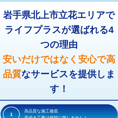
トーラー機使用/3mまで
33,000円
マス交換（深さ50㎝以上）
66,000円
岩手県北上市立花エリアで
追加トーラー機使用/3m超え
+3,300円
コンクリート斫り（厚さ10㎝まで）
27,500円
カメラ調査
33,000円
ライフプラスが選ばれる4
コンクリート斫り（厚さ10㎝超え）
38,500円
桝清掃
8,800円
つの理由
モルタル補修（厚さ10㎝まで）
27,500円
止水・漏水調査・防水処理・清掃・修
11,000円
理・調整・分解・加工など（軽作業）
モルタル補修（厚さ10㎝超え）
38,500円
安いだけではなく安心で高
止水・漏水調査・防水処理・清掃・修
22,000円
追加人工
16,500円
理・調整・分解・加工など（中作業）
品質
なサービスを提供しま
廃棄・処分
現場見積
止水・漏水調査・防水処理・清掃・修
33,000円
理・調整・分解・加工など（重作業）
す！
その他部品の脱着
8,800円～
交換・取付（タンク）
22,000円+材料費
高品質な施工徹底
1
交換・取付(単水栓（壁付・デッキ
13,200円+材料費
手続き工事は絶対に致しません！