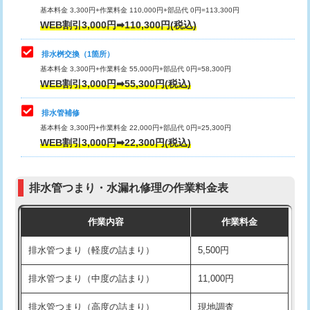
基本料金 3,300円+作業料金 110,000円+部品代 0円=113,300円
WEB割引3,000円➡110,300円(税込)
交換・取付（タンク）
22,000円+材料費
マス交換（深さ50㎝以上）
66,000円
交換・取付(単水栓（壁付・デッキ
13,200円+材料費
コンクリート斫り（厚さ10㎝まで）
27,500円
排水桝交換（1箇所）
式）)
基本料金 3,300円+作業料金 55,000円+部品代 0円=58,300円
コンクリート斫り（厚さ10㎝超え）
38,500円
WEB割引3,000円➡55,300円(税込)
交換・取付(混合水栓（壁付・デッキ
16,500円+材料費
式・ワンホール）)
モルタル補修（厚さ10㎝まで）
27,500円
排水管補修
基本料金 3,300円+作業料金 22,000円+部品代 0円=25,300円
交換・取付(排水栓・排水トラップ
22,000円+材料費
モルタル補修（厚さ10㎝超え）
38,500円
WEB割引3,000円➡22,300円(税込)
（P/S/ポップアップ））
台所シンク・作業台設置
現場見積
交換・取付（その他部品）
11,000円+材料費
排水管つまり・水漏れ修理の作業料金表
追加人工
16,500円
持込商品取付（単水栓）
13,200円
作業内容
作業料金
廃棄・処分
現場見積
持込商品取付（混合水栓）
16,500円
排水管つまり（軽度の詰まり）
5,500円
※給水管工事は20mmまでの価格です。
持込商品取付（浄水器・分岐水栓）
16,500円
排水管つまり（中度の詰まり）
11,000円
給水管工事※（ホール加工)
16,500円
排水管つまり（高度の詰まり）
現地調査