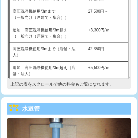
給水管工事※（バンド止め)
3,300円
高圧洗浄機使用/3mまで
27,500円～
（一般向け（戸建て・集合））
給水管工事※（支持金具設置)
5,500円
追加 高圧洗浄機使用/3m超え
+3,300円/ｍ
給水管工事※（保温材使用（バンド止
5,500円
（一般向け（戸建て・集合））
め込み）)
高圧洗浄機使用/3mまで（店舗・法
42,350円
給水管工事※（土の掘削・埋め戻し作
11,000円
人）
業)
追加 高圧洗浄機使用/3m超え（店
+5,500円/ｍ
給水管工事※（塩ビ管（VP・HI）使
33,000円
舗・法人）
用/3ｍまで)
上記の表をスクロールで他の料金もご覧になれます。
高度高圧洗浄換
現地調査
給水管工事※（塩ビ管（VP・HI）使
+8,800円
用（追加）/3ｍ超え)
トーラー作業
16,500円
給水管工事※（ライニング鋼管・銅
44,000円
水道管
トーラー機使用/3mまで
33,000円
管・ポリ管・HT管使用/3ｍまで)
追加トーラー機使用/3m超え
+3,300円
給水管工事※（ライニング鋼管・銅
+8,800円
管・ポリ管・HT管使用/3ｍ超え)
カメラ調査
33,000円