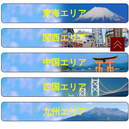
マス交換（深さ50㎝以上）
66,000円
東海エリア
コンクリート斫り（厚さ10㎝まで）
27,500円
コンクリート斫り（厚さ10㎝超え）
38,500円
関西エリア
モルタル補修（厚さ10㎝まで）
27,500円
モルタル補修（厚さ10㎝超え）
38,500円
中国エリア
追加人工
16,500円
廃棄・処分
現場見積
四国エリア
※給水管工事は20mmまでの価格です。
九州エリア