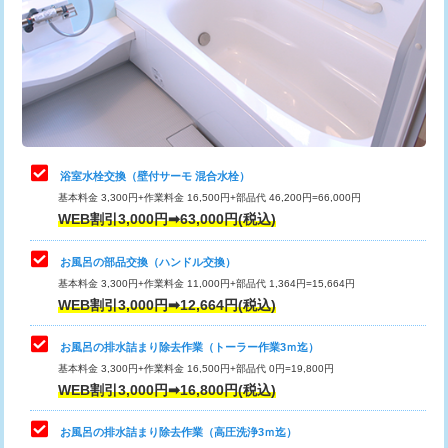
桝清掃
8,800円
止水・漏水調査・防水処理・清掃・修
11,000円
理・調整・分解・加工など（軽作業）
止水・漏水調査・防水処理・清掃・修
22,000円
理・調整・分解・加工など（中作業）
浴室水栓交換（壁付サーモ 混合水栓）
基本料金 3,300円+作業料金 16,500円+部品代 46,200円=66,000円
止水・漏水調査・防水処理・清掃・修
33,000円
WEB割引3,000円➡63,000円(税込)
理・調整・分解・加工など（重作業）
お風呂の部品交換（ハンドル交換）
トイレタンク脱着
16,500円
基本料金 3,300円+作業料金 11,000円+部品代 1,364円=15,664円
WEB割引3,000円➡12,664円(税込)
トイレ便器脱着
16,500円
タンクレストイレ脱着
33,000円
お風呂の排水詰まり除去作業（トーラー作業3ｍ迄）
基本料金 3,300円+作業料金 16,500円+部品代 0円=19,800円
小便器トイレ脱着
現地見積
WEB割引3,000円➡16,800円(税込)
その他部品の脱着
8,800円～
お風呂の排水詰まり除去作業（高圧洗浄3ｍ迄）