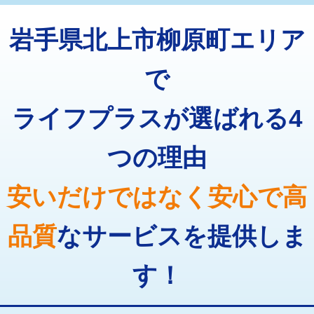
トーラー機使用/3mまで
33,000円
マス交換（深さ50㎝以上）
66,000円
岩手県北上市柳原町エリア
追加トーラー機使用/3m超え
+3,300円
コンクリート斫り（厚さ10㎝まで）
27,500円
カメラ調査
33,000円
で
コンクリート斫り（厚さ10㎝超え）
38,500円
桝清掃
8,800円
ライフプラスが選ばれる4
モルタル補修（厚さ10㎝まで）
27,500円
止水・漏水調査・防水処理・清掃・修
11,000円
理・調整・分解・加工など（軽作業）
モルタル補修（厚さ10㎝超え）
38,500円
つの理由
止水・漏水調査・防水処理・清掃・修
22,000円
追加人工
16,500円
理・調整・分解・加工など（中作業）
安いだけではなく安心で高
廃棄・処分
現場見積
止水・漏水調査・防水処理・清掃・修
33,000円
理・調整・分解・加工など（重作業）
品質
なサービスを提供しま
その他部品の脱着
8,800円～
す！
交換・取付（タンク）
22,000円+材料費
交換・取付(単水栓（壁付・デッキ
13,200円+材料費