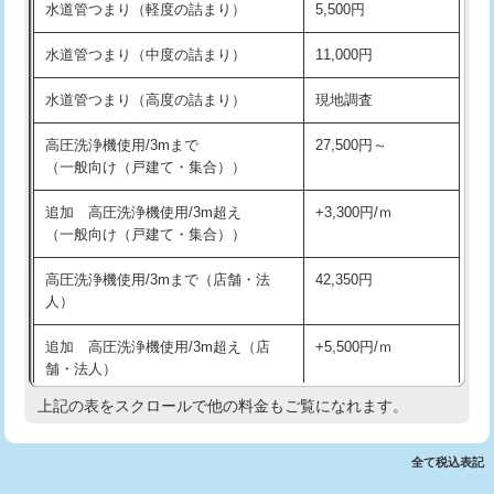
水道管つまり（軽度の詰まり）
5,500円
交換・取付(排水栓・排水トラップ
22,000円+材料費
洗面台設置
38,500円
（P/S/ポップアップ））
水道管つまり（中度の詰まり）
11,000円
化粧台設置
22,000円
交換・取付（その他部品）
11,000円+材料費
水道管つまり（高度の詰まり）
現地調査
追加人工
16,500円
持込商品取付（単水栓）
13,200円
高圧洗浄機使用/3mまで
27,500円～
廃棄・処分
現場見積
（一般向け（戸建て・集合））
持込商品取付（混合水栓）
16,500円
※給水管工事は20mmまでの価格です。
追加 高圧洗浄機使用/3m超え
+3,300円/ｍ
持込商品取付（浄水器・分岐水栓）
16,500円
（一般向け（戸建て・集合））
排水管工事（土の掘削・埋め戻し作
11,000円~
高圧洗浄機使用/3mまで（店舗・法
42,350円
業）
人）
排水管工事（排水管工事/3ｍまで）
55,000円
追加 高圧洗浄機使用/3m超え（店
+5,500円/ｍ
舗・法人）
排水管工事（追加 排水管工事/3ｍ超
+11,000円
え）
上記の表をスクロールで他の料金もご覧になれます。
高度高圧洗浄換
現地調査
マス交換（土の掘削・埋め戻し作業）
11,000円~
トーラー作業
16,500円
全て税込表記
マス交換（深さ50㎝未満）
55,000円