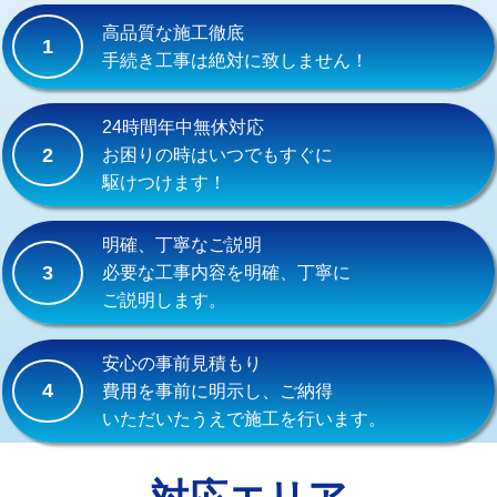
式）)
高品質な施工徹底
1
交換・取付(混合水栓（壁付・デッキ
16,500円+材料費
手続き工事は絶対に致しません！
式・ワンホール）)
交換・取付(排水栓・排水トラップ
22,000円+材料費
24時間年中無休対応
（P/S/ポップアップ））
2
お困りの時はいつでもすぐに
駆けつけます！
交換・取付（その他部品）
11,000円+材料費
持込商品取付（単水栓）
13,200円
明確、丁寧なご説明
3
必要な工事内容を明確、丁寧に
持込商品取付（混合水栓）
16,500円
ご説明します。
持込商品取付（浄水器・分岐水栓）
16,500円
安心の事前見積もり
給水管工事※（ホール加工)
16,500円
4
費用を事前に明示し、ご納得
いただいたうえで施工を行います。
給水管工事※（バンド止め)
3,300円
給水管工事※（支持金具設置)
5,500円