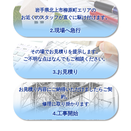
岩手県北上市柳原町エリアの
お近くのスタッフが直ぐに駆け付けます。
2.現場へ急行
その場でお見積りを提示します。
ご不明な点はなんでもご相談ください。
3.お見積り
お見積り内容にご納得いただけましたらご契
約。
修理に取り掛かります
4.工事開始