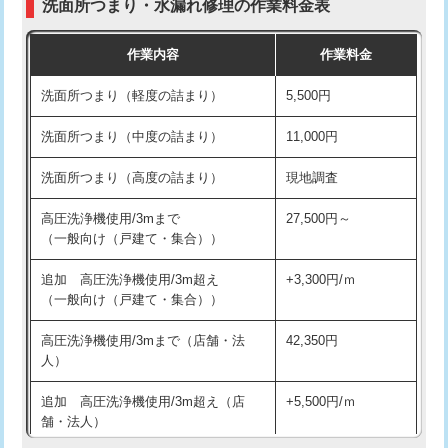
洗面所つまり・水漏れ修理の作業料金表
コンクリート斫り（厚さ10㎝超え）
38,500円
交換・取付（その他部品）
11,000円+材料費
作業内容
作業料金
モルタル補修（厚さ10㎝まで）
27,500円
持込商品取付（単水栓）
13,200円
洗面所つまり（軽度の詰まり）
5,500円
モルタル補修（厚さ10㎝超え）
38,500円
持込商品取付（混合水栓）
16,500円
洗面所つまり（中度の詰まり）
11,000円
洗面台設置
38,500円
持込商品取付（浄水器・分岐水栓）
16,500円
洗面所つまり（高度の詰まり）
現地調査
バスタブ設置
現場見積
給水管工事※（ホール加工)
16,500円
高圧洗浄機使用/3mまで
27,500円～
追加人工
16,500円
（一般向け（戸建て・集合））
給水管工事※（バンド止め)
3,300円
廃棄・処分
現場見積
追加 高圧洗浄機使用/3m超え
+3,300円/ｍ
給水管工事※（支持金具設置)
5,500円
（一般向け（戸建て・集合））
※給水管工事は20mmまでの価格です。
給水管工事※（保温材使用（バンド止
5,500円
高圧洗浄機使用/3mまで（店舗・法
42,350円
め込み）)
人）
給水管工事※（土の掘削・埋め戻し作
11,000円
追加 高圧洗浄機使用/3m超え（店
+5,500円/ｍ
業)
舗・法人）
給水管工事※（塩ビ管（VP・HI）使
33,000円