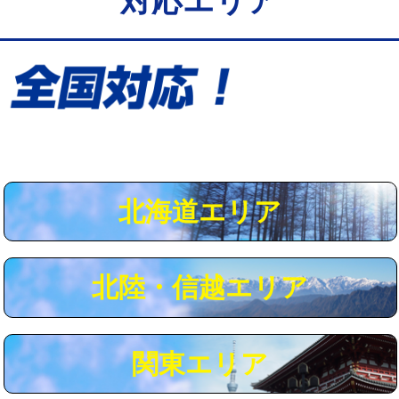
対応エリア
給水管工事※（保温材使用（バンド止
5,500円
め込み）)
給水管工事※（土の掘削・埋め戻し作
11,000円
業)
給水管工事※（塩ビ管（VP・HI）使
33,000円
用/3ｍまで)
給水管工事※（塩ビ管（VP・HI）使
+8,800円
用（追加）/3ｍ超え)
北海道エリア
給水管工事※（ライニング鋼管・銅
44,000円
管・ポリ管・HT管使用/3ｍまで)
北陸・信越エリア
給水管工事※（ライニング鋼管・銅
+8,800円
管・ポリ管・HT管使用/3ｍ超え)
マス交換（土の掘削・埋め戻し作業）
11,000円~
関東エリア
マス交換（深さ50㎝未満）
55,000円