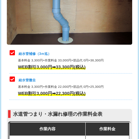
排水管工事（土の掘削・埋め戻し作
11,000円~
桝清掃
8,800円
業）
止水・漏水調査・防水処理・清掃・修
11,000円
排水管工事（排水管工事/3ｍまで）
55,000円
理・調整・分解・加工など（軽作業）
排水管工事（追加 排水管工事/3ｍ超
+11,000円
止水・漏水調査・防水処理・清掃・修
22,000円
え）
理・調整・分解・加工など（中作業）
給水管補修（3ｍ迄）
マス交換（土の掘削・埋め戻し作業）
11,000円~
基本料金 3,300円+作業料金 33,000円+部品代 0円=36,300円
止水・漏水調査・防水処理・清掃・修
33,000円
WEB割引3,000円➡33,300円(税込)
理・調整・分解・加工など（重作業）
マス交換（深さ50㎝未満）
55,000円
給水管撤去
その他部品の脱着
8,800円～
マス交換（深さ50㎝以上）
66,000円
基本料金 3,300円+作業料金 22,000円+部品代 0円=25,300円
WEB割引3,000円➡22,300円(税込)
交換・取付（タンク）
22,000円+材料費
コンクリート斫り（厚さ10㎝まで）
27,500円
交換・取付(単水栓（壁付・デッキ
13,200円+材料費
コンクリート斫り（厚さ10㎝超え）
38,500円
式）)
水道管つまり・水漏れ修理の作業料金表
モルタル補修（厚さ10㎝まで）
27,500円
交換・取付(混合水栓（壁付・デッキ
16,500円+材料費
作業内容
作業料金
式・ワンホール）)
モルタル補修（厚さ10㎝超え）
38,500円