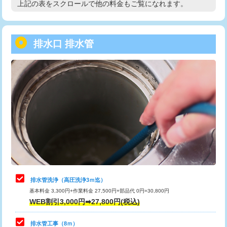
上記の表をスクロールで他の料金もご覧になれます。
高度高圧洗浄換
現地調査
用/3ｍまで)
トーラー作業
16,500円
給水管工事※（塩ビ管（VP・HI）使
+8,800円
用（追加）/3ｍ超え)
排水口 排水管
トーラー機使用/3mまで
33,000円
給水管工事※（ライニング鋼管・銅
44,000円
追加トーラー機使用/3m超え
+3,300円
管・ポリ管・HT管使用/3ｍまで)
カメラ調査
33,000円
給水管工事※（ライニング鋼管・銅
+8,800円
管・ポリ管・HT管使用/3ｍ超え)
桝清掃
8,800円
排水管工事（土の掘削・埋め戻し作
11,000円~
止水・漏水調査・防水処理・清掃・修
11,000円
業）
理・調整・分解・加工など（軽作業）
排水管工事（排水管工事/3ｍまで）
55,000円
止水・漏水調査・防水処理・清掃・修
22,000円
理・調整・分解・加工など（中作業）
排水管工事（追加 排水管工事/3ｍ超
+11,000円
排水管洗浄（高圧洗浄3ｍ迄）
え）
基本料金 3,300円+作業料金 27,500円+部品代 0円=30,800円
止水・漏水調査・防水処理・清掃・修
33,000円
WEB割引3,000円➡27,800円(税込)
理・調整・分解・加工など（重作業）
マス交換（土の掘削・埋め戻し作業）
11,000円~
排水管工事（8ｍ）
その他部品の脱着
8,800円～
マス交換（深さ50㎝未満）
55,000円