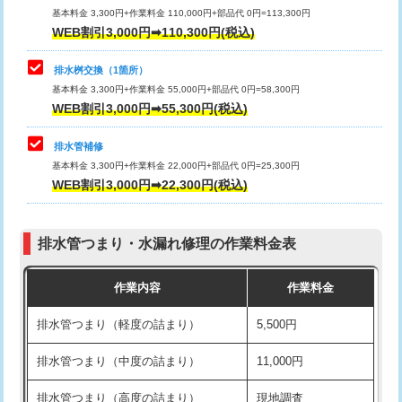
基本料金 3,300円+作業料金 110,000円+部品代 0円=113,300円
WEB割引3,000円➡110,300円(税込)
交換・取付（タンク）
22,000円+材料費
マス交換（深さ50㎝以上）
66,000円
交換・取付(単水栓（壁付・デッキ
13,200円+材料費
コンクリート斫り（厚さ10㎝まで）
27,500円
排水桝交換（1箇所）
式）)
基本料金 3,300円+作業料金 55,000円+部品代 0円=58,300円
コンクリート斫り（厚さ10㎝超え）
38,500円
WEB割引3,000円➡55,300円(税込)
交換・取付(混合水栓（壁付・デッキ
16,500円+材料費
式・ワンホール）)
モルタル補修（厚さ10㎝まで）
27,500円
排水管補修
基本料金 3,300円+作業料金 22,000円+部品代 0円=25,300円
交換・取付(排水栓・排水トラップ
22,000円+材料費
モルタル補修（厚さ10㎝超え）
38,500円
WEB割引3,000円➡22,300円(税込)
（P/S/ポップアップ））
台所シンク・作業台設置
現場見積
交換・取付（その他部品）
11,000円+材料費
排水管つまり・水漏れ修理の作業料金表
追加人工
16,500円
持込商品取付（単水栓）
13,200円
作業内容
作業料金
廃棄・処分
現場見積
持込商品取付（混合水栓）
16,500円
排水管つまり（軽度の詰まり）
5,500円
※給水管工事は20mmまでの価格です。
持込商品取付（浄水器・分岐水栓）
16,500円
排水管つまり（中度の詰まり）
11,000円
給水管工事※（ホール加工)
16,500円
排水管つまり（高度の詰まり）
現地調査