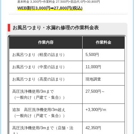
基本料金 3,300円+作業料金 27,500円+部品代 0円=30,800円
交換・取付（タンク）
22,000円+材料費
WEB割引3,000円➡27,800円(税込)
交換・取付（便器）
22,000円+材料費
お風呂つまり・水漏れ修理の作業料金表
交換・取付（普通便座）
11,000円+材料費
作業内容
作業料金
交換・取付（温水洗浄便座）
16,500円+材料費
お風呂つまり（軽度の詰まり）
5,500円
交換・取付(単水栓（壁付・デッキ
13,200円+材料費
式）)
お風呂つまり（中度の詰まり）
11,000円
交換・取付(混合水栓（壁付・デッキ
16,500円+材料費
お風呂つまり（高度の詰まり）
現地調査
式・ワンホール）)
高圧洗浄機使用/3mまで
27,500円～
交換・取付(排水栓・排水トラップ
22,000円+材料費
（一般向け（戸建て・集合））
（P/S/ポップアップ））
追加 高圧洗浄機使用/3m超え
+3,300円/ｍ
交換・取付（その他部品）
11,000円+材料費
（一般向け（戸建て・集合））
持込商品取付（単水栓）
13,200円
高圧洗浄機使用/3mまで（店舗・法
42,350円
人）