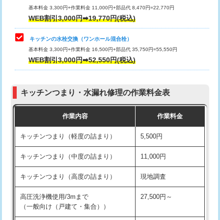
用/3ｍまで)
基本料金 3,300円+作業料金 11,000円+部品代 8,470円=22,770円
止水・漏水調査・防水処理・清掃・修
33,000円
WEB割引3,000円➡19,770円(税込)
理・調整・分解・加工など（重作業）
給水管工事※（塩ビ管（VP・HI）使
+8,800円
用（追加）/3ｍ超え)
キッチンの水栓交換（ワンホール混合栓）
お風呂タンク脱着
16,500円
基本料金 3,300円+作業料金 16,500円+部品代 35,750円=55,550円
給水管工事※（ライニング鋼管・銅
44,000円
WEB割引3,000円➡52,550円(税込)
その他部品の脱着
8,800円～
管・ポリ管・HT管使用/3ｍまで)
交換・取付（タンク）
22,000円+材料費
給水管工事※（ライニング鋼管・銅
+8,800円
管・ポリ管・HT管使用/3ｍ超え)
キッチンつまり・水漏れ修理の作業料金表
交換・取付(単水栓（壁付・デッキ
13,200円+材料費
式）)
排水管工事（土の掘削・埋め戻し作
11,000円~
作業内容
作業料金
業）
交換・取付(混合水栓（壁付・デッキ
16,500円+材料費
キッチンつまり（軽度の詰まり）
5,500円
式・ワンホール）)
排水管工事（排水管工事/3ｍまで）
55,000円
キッチンつまり（中度の詰まり）
11,000円
交換・取付(排水栓・排水トラップ
22,000円+材料費
排水管工事（追加 排水管工事/3ｍ超
+11,000円
（P/S/ポップアップ））
え）
キッチンつまり（高度の詰まり）
現地調査
交換・取付（その他部品）
11,000円+材料費
マス交換（土の掘削・埋め戻し作業）
11,000円~
高圧洗浄機使用/3mまで
27,500円～
（一般向け（戸建て・集合））
持込商品取付（単水栓）
13,200円
マス交換（深さ50㎝未満）
55,000円