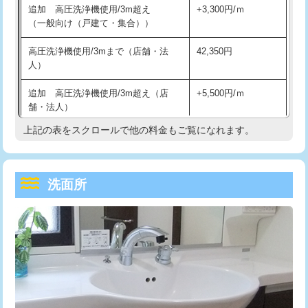
追加 高圧洗浄機使用/3m超え
+3,300円/ｍ
持込商品取付（混合水栓）
16,500円
マス交換（深さ50㎝以上）
66,000円
（一般向け（戸建て・集合））
持込商品取付（浄水器・分岐水栓）
16,500円
コンクリート斫り（厚さ10㎝まで）
27,500円
高圧洗浄機使用/3mまで（店舗・法
42,350円
人）
給水管工事※（ホール加工)
16,500円
コンクリート斫り（厚さ10㎝超え）
38,500円
追加 高圧洗浄機使用/3m超え（店
+5,500円/ｍ
給水管工事※（バンド止め)
3,300円
モルタル補修（厚さ10㎝まで）
27,500円
舗・法人）
給水管工事※（支持金具設置)
5,500円
モルタル補修（厚さ10㎝超え）
38,500円
上記の表をスクロールで他の料金もご覧になれます。
高度高圧洗浄換
現地調査
給水管工事※（保温材使用（バンド止
5,500円
洗面台設置
38,500円
トーラー作業
16,500円
め込み）)
洗面所
追加人工
16,500円
トーラー機使用/3mまで
33,000円
給水管工事※（土の掘削・埋め戻し作
11,000円
業)
廃棄・処分
現場見積
追加トーラー機使用/3m超え
+3,300円
給水管工事※（塩ビ管（VP・HI）使
33,000円
※給水管工事は20mmまでの価格です。
カメラ調査
33,000円
用/3ｍまで)
桝清掃
8,800円
給水管工事※（塩ビ管（VP・HI）使
+8,800円
用（追加）/3ｍ超え)
止水・漏水調査・防水処理・清掃・修
11,000円