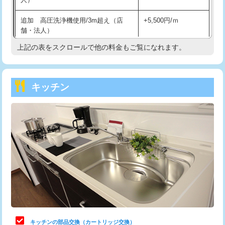
持込商品取付（混合水栓）
16,500円
追加 高圧洗浄機使用/3m超え（店
+5,500円/ｍ
持込商品取付（浄水器・分岐水栓）
16,500円
舗・法人）
持込商品取付（温水洗浄便座）
22,000円
上記の表をスクロールで他の料金もご覧になれます。
高度高圧洗浄換
現地調査
持込商品取付（普通便座⇔温水洗浄便
22,000円
トーラー作業
16,500円
座）
キッチン
トーラー機使用/3mまで
33,000円
給水管工事※（ホール加工)
16,500円
追加トーラー機使用/3m超え
+3,300円
給水管工事※（バンド止め)
3,300円
カメラ調査
33,000円
給水管工事※（支持金具設置)
5,500円
桝清掃
8,800円
給水管工事※（保温材使用（バンド止
5,500円
め込み）)
止水・漏水調査・防水処理・清掃・修
11,000円
理・調整・分解・加工など（軽作業）
給水管工事※（土の掘削・埋め戻し作
11,000円
業)
止水・漏水調査・防水処理・清掃・修
22,000円
理・調整・分解・加工など（中作業）
給水管工事※（塩ビ管（VP・HI）使
33,000円
キッチンの部品交換（カートリッジ交換）