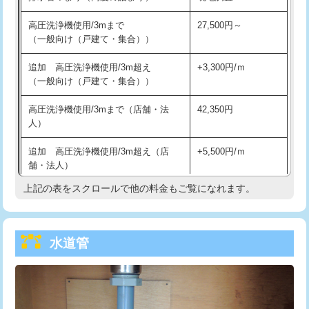
給水管工事※（バンド止め)
3,300円
高圧洗浄機使用/3mまで
27,500円～
（一般向け（戸建て・集合））
給水管工事※（支持金具設置)
5,500円
追加 高圧洗浄機使用/3m超え
+3,300円/ｍ
給水管工事※（保温材使用（バンド止
5,500円
（一般向け（戸建て・集合））
め込み）)
高圧洗浄機使用/3mまで（店舗・法
42,350円
給水管工事※（土の掘削・埋め戻し作
11,000円
人）
業)
追加 高圧洗浄機使用/3m超え（店
+5,500円/ｍ
給水管工事※（塩ビ管（VP・HI）使
33,000円
舗・法人）
用/3ｍまで)
上記の表をスクロールで他の料金もご覧になれます。
高度高圧洗浄換
現地調査
給水管工事※（塩ビ管（VP・HI）使
+8,800円
用（追加）/3ｍ超え)
トーラー作業
16,500円
給水管工事※（ライニング鋼管・銅
44,000円
水道管
トーラー機使用/3mまで
33,000円
管・ポリ管・HT管使用/3ｍまで)
追加トーラー機使用/3m超え
+3,300円
給水管工事※（ライニング鋼管・銅
+8,800円
管・ポリ管・HT管使用/3ｍ超え)
カメラ調査
33,000円