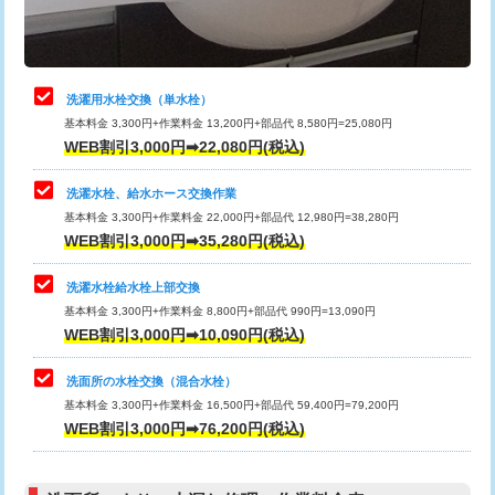
理・調整・分解・加工など（軽作業）
給水管工事※（ライニング鋼管・銅
44,000円
管・ポリ管・HT管使用/3ｍまで)
止水・漏水調査・防水処理・清掃・修
22,000円
理・調整・分解・加工など（中作業）
給水管工事※（ライニング鋼管・銅
+8,800円
洗濯用水栓交換（単水栓）
管・ポリ管・HT管使用/3ｍ超え)
基本料金 3,300円+作業料金 13,200円+部品代 8,580円=25,080円
止水・漏水調査・防水処理・清掃・修
33,000円
WEB割引3,000円➡22,080円(税込)
理・調整・分解・加工など（重作業）
排水管工事（土の掘削・埋め戻し作
11,000円~
業）
洗濯水栓、給水ホース交換作業
キッチンタンク脱着
16,500円
基本料金 3,300円+作業料金 22,000円+部品代 12,980円=38,280円
排水管工事（排水管工事/3ｍまで）
55,000円
WEB割引3,000円➡35,280円(税込)
その他部品の脱着
8,800円～
排水管工事（追加 排水管工事/3ｍ超
+11,000円
交換・取付（タンク）
22,000円+材料費
洗濯水栓給水栓上部交換
え）
基本料金 3,300円+作業料金 8,800円+部品代 990円=13,090円
交換・取付(単水栓（壁付・デッキ
13,200円+材料費
WEB割引3,000円➡10,090円(税込)
マス交換（土の掘削・埋め戻し作業）
11,000円~
式）)
洗面所の水栓交換（混合水栓）
マス交換（深さ50㎝未満）
55,000円
交換・取付(混合水栓（壁付・デッキ
16,500円+材料費
基本料金 3,300円+作業料金 16,500円+部品代 59,400円=79,200円
式・ワンホール）)
WEB割引3,000円➡76,200円(税込)
マス交換（深さ50㎝以上）
66,000円
交換・取付(排水栓・排水トラップ
22,000円+材料費
コンクリート斫り（厚さ10㎝まで）
27,500円
（P/S/ポップアップ））