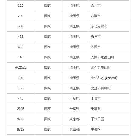
226
関東
埼玉県
吉川市
290
関東
埼玉県
八潮市
302
関東
埼玉県
ふじみ野市
422
関東
埼玉県
坂戸市
329
関東
埼玉県
入間市
148
関東
埼玉県
入間郡毛呂山町
R02125
関東
埼玉県
比企郡鳩山町
109
関東
埼玉県
比企郡ときがわ町
156
関東
埼玉県
比企郡川島町
448
関東
千葉県
千葉市
2195
関東
千葉県
千葉県
9712
関東
東京都
千代田区
9712
関東
東京都
中央区