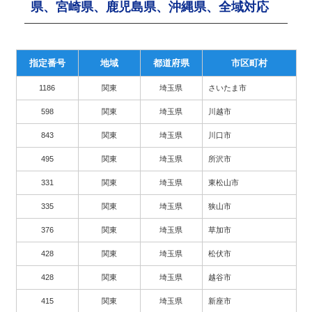
県、宮崎県、鹿児島県、沖縄県、全域対応
指定番号
地域
都道府県
市区町村
1186
関東
埼玉県
さいたま市
598
関東
埼玉県
川越市
843
関東
埼玉県
川口市
495
関東
埼玉県
所沢市
331
関東
埼玉県
東松山市
335
関東
埼玉県
狭山市
376
関東
埼玉県
草加市
428
関東
埼玉県
松伏市
428
関東
埼玉県
越谷市
415
関東
埼玉県
新座市