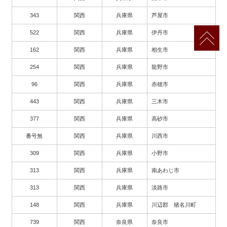
343
関西
兵庫県
芦屋市
522
関西
兵庫県
伊丹市
162
関西
兵庫県
相生市
254
関西
兵庫県
龍野市
96
関西
兵庫県
赤穂市
443
関西
兵庫県
三木市
377
関西
兵庫県
高砂市
番号無
関西
兵庫県
川西市
309
関西
兵庫県
小野市
313
関西
兵庫県
南あわじ市
313
関西
兵庫県
淡路市
148
関西
兵庫県
川辺郡 猪名川町
739
関西
奈良県
奈良市