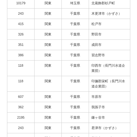
10179
関東
埼玉県
北葛飾郡杉戸町
243
関東
千葉県
木更津市（かずさ）
415
関東
千葉県
松戸市
326
関東
千葉県
野田市
351
関東
千葉県
成田市
386
関東
千葉県
習志野市
118
関東
千葉県
印西市（長門川水道企
業団）
118
関東
千葉県
印旛郡栄町（長門川水
道企業団）
607
関東
千葉県
市原市
362
関東
千葉県
我孫子市
2195
関東
千葉県
鎌ヶ谷市
243
関東
千葉県
君津市（かずさ）