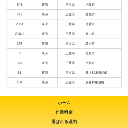
544
東海
三重県
松阪市
571
東海
三重県
鈴鹿市
2003
東海
三重県
尾鷲市
第2014
東海
三重県
亀山市
179
東海
三重県
鳥羽市
62
東海
三重県
熊野市
385
東海
三重県
伊賀市
61
東海
三重県
桑名郡木曽岬町
158
東海
三重県
員弁郡東員町
ホーム
作業料金
選ばれる理由