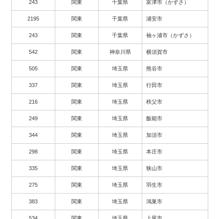
243
関東
千葉県
富津市（かずさ）
2195
関東
千葉県
浦安市
243
関東
千葉県
袖ヶ浦市（かずさ）
542
関東
神奈川県
横須賀市
505
関東
埼玉県
熊谷市
337
関東
埼玉県
行田市
216
関東
埼玉県
秩父市
249
関東
埼玉県
飯能市
344
関東
埼玉県
加須市
298
関東
埼玉県
本庄市
335
関東
埼玉県
狭山市
275
関東
埼玉県
羽生市
383
関東
埼玉県
鴻巣市
534
関東
埼玉県
上尾市