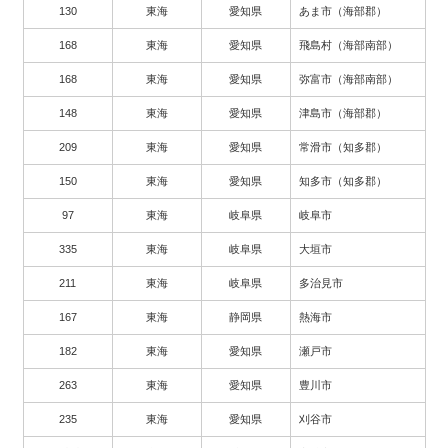
130
東海
愛知県
あま市（海部郡）
168
東海
愛知県
飛島村（海部南部）
168
東海
愛知県
弥富市（海部南部）
148
東海
愛知県
津島市（海部郡）
209
東海
愛知県
常滑市（知多郡）
150
東海
愛知県
知多市（知多郡）
97
東海
岐阜県
岐阜市
335
東海
岐阜県
大垣市
211
東海
岐阜県
多治見市
167
東海
静岡県
熱海市
182
東海
愛知県
瀬戸市
263
東海
愛知県
豊川市
235
東海
愛知県
刈谷市