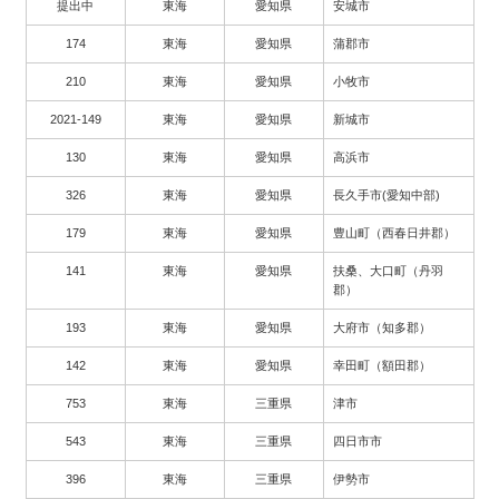
提出中
東海
愛知県
安城市
174
東海
愛知県
蒲郡市
210
東海
愛知県
小牧市
2021-149
東海
愛知県
新城市
130
東海
愛知県
高浜市
326
東海
愛知県
長久手市(愛知中部)
179
東海
愛知県
豊山町（西春日井郡）
141
東海
愛知県
扶桑、大口町（丹羽
郡）
193
東海
愛知県
大府市（知多郡）
142
東海
愛知県
幸田町（額田郡）
753
東海
三重県
津市
543
東海
三重県
四日市市
396
東海
三重県
伊勢市