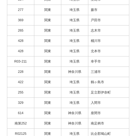
277
関東
埼玉県
蕨市
369
関東
埼玉県
戸田市
265
関東
埼玉県
志木市
428
関東
埼玉県
桶川市
428
関東
埼玉県
北本市
R03-211
関東
埼玉県
幸手市
228
関東
神奈川県
三浦市
422
関東
埼玉県
鶴ヶ島市
255
関東
埼玉県
足立郡伊奈町
329
関東
埼玉県
入間市
614
関東
神奈川県
座間市
南第252
関東
神奈川県
南足柄市
R02125
関東
埼玉県
比企郡鳩山町