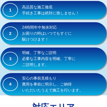
式）)
高品質な施工徹底
1
交換・取付(混合水栓（壁付・デッキ
16,500円+材料費
手続き工事は絶対に致しません！
式・ワンホール）)
交換・取付(排水栓・排水トラップ
22,000円+材料費
24時間年中無休対応
（P/S/ポップアップ））
2
お困りの時はいつでもすぐに
駆けつけます！
交換・取付（その他部品）
11,000円+材料費
持込商品取付（単水栓）
13,200円
明確、丁寧なご説明
3
必要な工事内容を明確、丁寧に
持込商品取付（混合水栓）
16,500円
ご説明します。
持込商品取付（浄水器・分岐水栓）
16,500円
安心の事前見積もり
給水管工事※（ホール加工)
16,500円
4
費用を事前に明示し、ご納得
いただいたうえで施工を行います。
給水管工事※（バンド止め)
3,300円
給水管工事※（支持金具設置)
5,500円