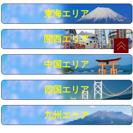
マス交換（深さ50㎝以上）
66,000円
東海エリア
コンクリート斫り（厚さ10㎝まで）
27,500円
コンクリート斫り（厚さ10㎝超え）
38,500円
関西エリア
モルタル補修（厚さ10㎝まで）
27,500円
モルタル補修（厚さ10㎝超え）
38,500円
中国エリア
追加人工
16,500円
廃棄・処分
現場見積
四国エリア
※給水管工事は20mmまでの価格です。
九州エリア