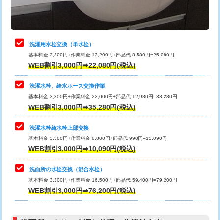
理・調整・分解・加工など（軽作業）
給水管工事※（ライニング鋼管・銅
44,000円
管・ポリ管・HT管使用/3ｍまで)
止水・漏水調査・防水処理・清掃・修
22,000円
理・調整・分解・加工など（中作業）
給水管工事※（ライニング鋼管・銅
+8,800円
洗濯用水栓交換（単水栓）
管・ポリ管・HT管使用/3ｍ超え)
基本料金 3,300円+作業料金 13,200円+部品代 8,580円=25,080円
止水・漏水調査・防水処理・清掃・修
33,000円
WEB割引3,000円➡22,080円(税込)
理・調整・分解・加工など（重作業）
排水管工事（土の掘削・埋め戻し作
11,000円~
業）
洗濯水栓、給水ホース交換作業
キッチンタンク脱着
16,500円
基本料金 3,300円+作業料金 22,000円+部品代 12,980円=38,280円
排水管工事（排水管工事/3ｍまで）
55,000円
WEB割引3,000円➡35,280円(税込)
その他部品の脱着
8,800円～
排水管工事（追加 排水管工事/3ｍ超
+11,000円
交換・取付（タンク）
22,000円+材料費
洗濯水栓給水栓上部交換
え）
基本料金 3,300円+作業料金 8,800円+部品代 990円=13,090円
交換・取付(単水栓（壁付・デッキ
13,200円+材料費
WEB割引3,000円➡10,090円(税込)
マス交換（土の掘削・埋め戻し作業）
11,000円~
式）)
洗面所の水栓交換（混合水栓）
マス交換（深さ50㎝未満）
55,000円
交換・取付(混合水栓（壁付・デッキ
16,500円+材料費
基本料金 3,300円+作業料金 16,500円+部品代 59,400円=79,200円
式・ワンホール）)
WEB割引3,000円➡76,200円(税込)
マス交換（深さ50㎝以上）
66,000円
交換・取付(排水栓・排水トラップ
22,000円+材料費
コンクリート斫り（厚さ10㎝まで）
27,500円
（P/S/ポップアップ））