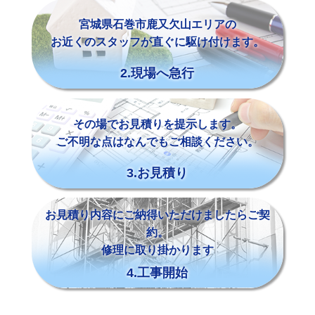
宮城県石巻市鹿又欠山エリアの
お近くのスタッフが直ぐに駆け付けます。
2.現場へ急行
その場でお見積りを提示します。
ご不明な点はなんでもご相談ください。
3.お見積り
お見積り内容にご納得いただけましたらご契
約。
修理に取り掛かります
4.工事開始