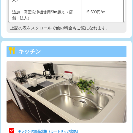
持込商品取付（混合水栓）
16,500円
追加 高圧洗浄機使用/3m超え（店
+5,500円/ｍ
持込商品取付（浄水器・分岐水栓）
16,500円
舗・法人）
持込商品取付（温水洗浄便座）
22,000円
上記の表をスクロールで他の料金もご覧になれます。
高度高圧洗浄換
現地調査
持込商品取付（普通便座⇔温水洗浄便
22,000円
トーラー作業
16,500円
座）
キッチン
トーラー機使用/3mまで
33,000円
給水管工事※（ホール加工)
16,500円
追加トーラー機使用/3m超え
+3,300円
給水管工事※（バンド止め)
3,300円
カメラ調査
33,000円
給水管工事※（支持金具設置)
5,500円
桝清掃
8,800円
給水管工事※（保温材使用（バンド止
5,500円
め込み）)
止水・漏水調査・防水処理・清掃・修
11,000円
理・調整・分解・加工など（軽作業）
給水管工事※（土の掘削・埋め戻し作
11,000円
業)
止水・漏水調査・防水処理・清掃・修
22,000円
理・調整・分解・加工など（中作業）
給水管工事※（塩ビ管（VP・HI）使
33,000円
キッチンの部品交換（カートリッジ交換）