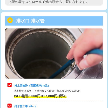
上記の表をスクロールで他の料金もご覧になれます。
高度高圧洗浄換
現地調査
用/3ｍまで)
トーラー作業
16,500円
給水管工事※（塩ビ管（VP・HI）使
+8,800円
用（追加）/3ｍ超え)
排水口 排水管
トーラー機使用/3mまで
33,000円
給水管工事※（ライニング鋼管・銅
44,000円
追加トーラー機使用/3m超え
+3,300円
管・ポリ管・HT管使用/3ｍまで)
カメラ調査
33,000円
給水管工事※（ライニング鋼管・銅
+8,800円
管・ポリ管・HT管使用/3ｍ超え)
桝清掃
8,800円
排水管工事（土の掘削・埋め戻し作
11,000円~
止水・漏水調査・防水処理・清掃・修
11,000円
業）
理・調整・分解・加工など（軽作業）
排水管工事（排水管工事/3ｍまで）
55,000円
止水・漏水調査・防水処理・清掃・修
22,000円
理・調整・分解・加工など（中作業）
排水管工事（追加 排水管工事/3ｍ超
+11,000円
排水管洗浄（高圧洗浄3ｍ迄）
え）
基本料金 3,300円+作業料金 27,500円+部品代 0円=30,800円
止水・漏水調査・防水処理・清掃・修
33,000円
WEB割引3,000円➡27,800円(税込)
理・調整・分解・加工など（重作業）
マス交換（土の掘削・埋め戻し作業）
11,000円~
排水管工事（8ｍ）
その他部品の脱着
8,800円～
マス交換（深さ50㎝未満）
55,000円