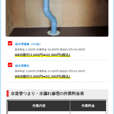
排水管工事（土の掘削・埋め戻し作
11,000円~
桝清掃
8,800円
業）
止水・漏水調査・防水処理・清掃・修
11,000円
排水管工事（排水管工事/3ｍまで）
55,000円
理・調整・分解・加工など（軽作業）
排水管工事（追加 排水管工事/3ｍ超
+11,000円
止水・漏水調査・防水処理・清掃・修
22,000円
え）
理・調整・分解・加工など（中作業）
給水管補修（3ｍ迄）
マス交換（土の掘削・埋め戻し作業）
11,000円~
基本料金 3,300円+作業料金 33,000円+部品代 0円=36,300円
止水・漏水調査・防水処理・清掃・修
33,000円
WEB割引3,000円➡33,300円(税込)
理・調整・分解・加工など（重作業）
マス交換（深さ50㎝未満）
55,000円
給水管撤去
その他部品の脱着
8,800円～
マス交換（深さ50㎝以上）
66,000円
基本料金 3,300円+作業料金 22,000円+部品代 0円=25,300円
WEB割引3,000円➡22,300円(税込)
交換・取付（タンク）
22,000円+材料費
コンクリート斫り（厚さ10㎝まで）
27,500円
交換・取付(単水栓（壁付・デッキ
13,200円+材料費
コンクリート斫り（厚さ10㎝超え）
38,500円
式）)
水道管つまり・水漏れ修理の作業料金表
モルタル補修（厚さ10㎝まで）
27,500円
交換・取付(混合水栓（壁付・デッキ
16,500円+材料費
作業内容
作業料金
式・ワンホール）)
モルタル補修（厚さ10㎝超え）
38,500円