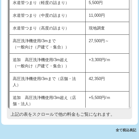
水道管つまり（軽度の詰まり）
5,500円
交換・取付(排水栓・排水トラップ
22,000円+材料費
洗面台設置
38,500円
（P/S/ポップアップ））
水道管つまり（中度の詰まり）
11,000円
化粧台設置
22,000円
交換・取付（その他部品）
11,000円+材料費
水道管つまり（高度の詰まり）
現地調査
追加人工
16,500円
持込商品取付（単水栓）
13,200円
高圧洗浄機使用/3mまで
27,500円～
廃棄・処分
現場見積
（一般向け（戸建て・集合））
持込商品取付（混合水栓）
16,500円
※給水管工事は20mmまでの価格です。
追加 高圧洗浄機使用/3m超え
+3,300円/ｍ
持込商品取付（浄水器・分岐水栓）
16,500円
（一般向け（戸建て・集合））
排水管工事（土の掘削・埋め戻し作
11,000円~
高圧洗浄機使用/3mまで（店舗・法
42,350円
業）
人）
排水管工事（排水管工事/3ｍまで）
55,000円
追加 高圧洗浄機使用/3m超え（店
+5,500円/ｍ
舗・法人）
排水管工事（追加 排水管工事/3ｍ超
+11,000円
え）
上記の表をスクロールで他の料金もご覧になれます。
高度高圧洗浄換
現地調査
マス交換（土の掘削・埋め戻し作業）
11,000円~
トーラー作業
16,500円
全て税込表記
マス交換（深さ50㎝未満）
55,000円