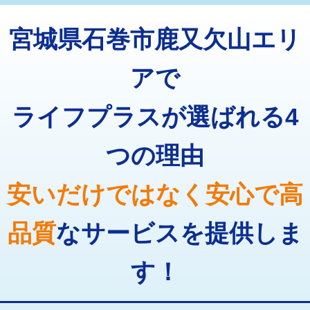
トーラー機使用/3mまで
33,000円
マス交換（深さ50㎝以上）
66,000円
宮城県石巻市鹿又欠山エリ
追加トーラー機使用/3m超え
+3,300円
コンクリート斫り（厚さ10㎝まで）
27,500円
カメラ調査
33,000円
アで
コンクリート斫り（厚さ10㎝超え）
38,500円
桝清掃
8,800円
ライフプラスが選ばれる4
モルタル補修（厚さ10㎝まで）
27,500円
止水・漏水調査・防水処理・清掃・修
11,000円
理・調整・分解・加工など（軽作業）
モルタル補修（厚さ10㎝超え）
38,500円
つの理由
止水・漏水調査・防水処理・清掃・修
22,000円
追加人工
16,500円
理・調整・分解・加工など（中作業）
安いだけではなく安心で高
廃棄・処分
現場見積
止水・漏水調査・防水処理・清掃・修
33,000円
理・調整・分解・加工など（重作業）
品質
なサービスを提供しま
その他部品の脱着
8,800円～
す！
交換・取付（タンク）
22,000円+材料費
交換・取付(単水栓（壁付・デッキ
13,200円+材料費