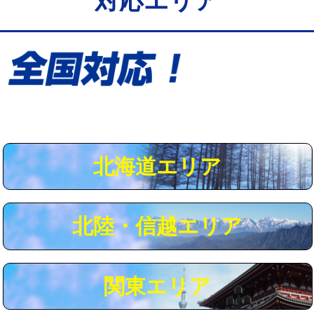
対応エリア
給水管工事※（保温材使用（バンド止
5,500円
め込み）)
給水管工事※（土の掘削・埋め戻し作
11,000円
業)
給水管工事※（塩ビ管（VP・HI）使
33,000円
用/3ｍまで)
給水管工事※（塩ビ管（VP・HI）使
+8,800円
用（追加）/3ｍ超え)
北海道エリア
給水管工事※（ライニング鋼管・銅
44,000円
管・ポリ管・HT管使用/3ｍまで)
北陸・信越エリア
給水管工事※（ライニング鋼管・銅
+8,800円
管・ポリ管・HT管使用/3ｍ超え)
マス交換（土の掘削・埋め戻し作業）
11,000円~
関東エリア
マス交換（深さ50㎝未満）
55,000円