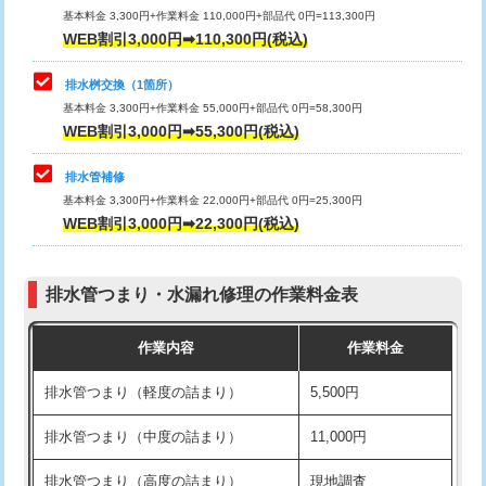
基本料金 3,300円+作業料金 110,000円+部品代 0円=113,300円
WEB割引3,000円➡110,300円(税込)
交換・取付（タンク）
22,000円+材料費
マス交換（深さ50㎝以上）
66,000円
交換・取付(単水栓（壁付・デッキ
13,200円+材料費
コンクリート斫り（厚さ10㎝まで）
27,500円
排水桝交換（1箇所）
式）)
基本料金 3,300円+作業料金 55,000円+部品代 0円=58,300円
コンクリート斫り（厚さ10㎝超え）
38,500円
WEB割引3,000円➡55,300円(税込)
交換・取付(混合水栓（壁付・デッキ
16,500円+材料費
式・ワンホール）)
モルタル補修（厚さ10㎝まで）
27,500円
排水管補修
基本料金 3,300円+作業料金 22,000円+部品代 0円=25,300円
交換・取付(排水栓・排水トラップ
22,000円+材料費
モルタル補修（厚さ10㎝超え）
38,500円
WEB割引3,000円➡22,300円(税込)
（P/S/ポップアップ））
台所シンク・作業台設置
現場見積
交換・取付（その他部品）
11,000円+材料費
排水管つまり・水漏れ修理の作業料金表
追加人工
16,500円
持込商品取付（単水栓）
13,200円
作業内容
作業料金
廃棄・処分
現場見積
持込商品取付（混合水栓）
16,500円
排水管つまり（軽度の詰まり）
5,500円
※給水管工事は20mmまでの価格です。
持込商品取付（浄水器・分岐水栓）
16,500円
排水管つまり（中度の詰まり）
11,000円
給水管工事※（ホール加工)
16,500円
排水管つまり（高度の詰まり）
現地調査