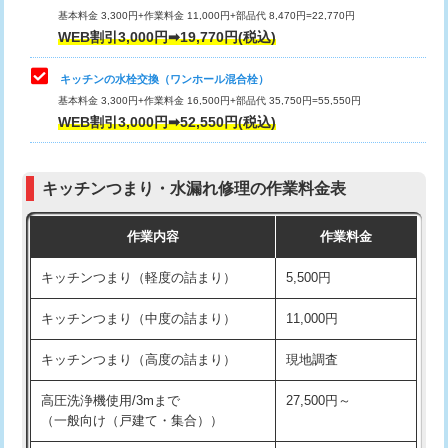
用/3ｍまで)
基本料金 3,300円+作業料金 11,000円+部品代 8,470円=22,770円
止水・漏水調査・防水処理・清掃・修
33,000円
WEB割引3,000円➡19,770円(税込)
理・調整・分解・加工など（重作業）
給水管工事※（塩ビ管（VP・HI）使
+8,800円
用（追加）/3ｍ超え)
キッチンの水栓交換（ワンホール混合栓）
お風呂タンク脱着
16,500円
基本料金 3,300円+作業料金 16,500円+部品代 35,750円=55,550円
給水管工事※（ライニング鋼管・銅
44,000円
WEB割引3,000円➡52,550円(税込)
その他部品の脱着
8,800円～
管・ポリ管・HT管使用/3ｍまで)
交換・取付（タンク）
22,000円+材料費
給水管工事※（ライニング鋼管・銅
+8,800円
管・ポリ管・HT管使用/3ｍ超え)
キッチンつまり・水漏れ修理の作業料金表
交換・取付(単水栓（壁付・デッキ
13,200円+材料費
式）)
排水管工事（土の掘削・埋め戻し作
11,000円~
作業内容
作業料金
業）
交換・取付(混合水栓（壁付・デッキ
16,500円+材料費
キッチンつまり（軽度の詰まり）
5,500円
式・ワンホール）)
排水管工事（排水管工事/3ｍまで）
55,000円
キッチンつまり（中度の詰まり）
11,000円
交換・取付(排水栓・排水トラップ
22,000円+材料費
排水管工事（追加 排水管工事/3ｍ超
+11,000円
（P/S/ポップアップ））
え）
キッチンつまり（高度の詰まり）
現地調査
交換・取付（その他部品）
11,000円+材料費
マス交換（土の掘削・埋め戻し作業）
11,000円~
高圧洗浄機使用/3mまで
27,500円～
（一般向け（戸建て・集合））
持込商品取付（単水栓）
13,200円
マス交換（深さ50㎝未満）
55,000円