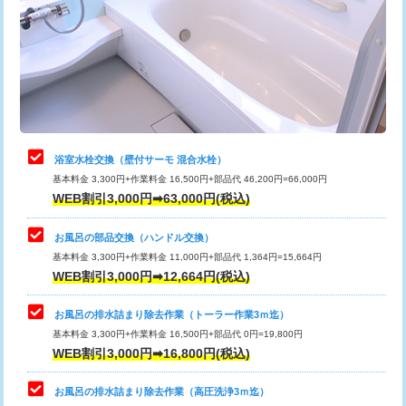
桝清掃
8,800円
止水・漏水調査・防水処理・清掃・修
11,000円
理・調整・分解・加工など（軽作業）
止水・漏水調査・防水処理・清掃・修
22,000円
理・調整・分解・加工など（中作業）
浴室水栓交換（壁付サーモ 混合水栓）
基本料金 3,300円+作業料金 16,500円+部品代 46,200円=66,000円
止水・漏水調査・防水処理・清掃・修
33,000円
WEB割引3,000円➡63,000円(税込)
理・調整・分解・加工など（重作業）
お風呂の部品交換（ハンドル交換）
トイレタンク脱着
16,500円
基本料金 3,300円+作業料金 11,000円+部品代 1,364円=15,664円
WEB割引3,000円➡12,664円(税込)
トイレ便器脱着
16,500円
タンクレストイレ脱着
33,000円
お風呂の排水詰まり除去作業（トーラー作業3ｍ迄）
基本料金 3,300円+作業料金 16,500円+部品代 0円=19,800円
小便器トイレ脱着
現地見積
WEB割引3,000円➡16,800円(税込)
その他部品の脱着
8,800円～
お風呂の排水詰まり除去作業（高圧洗浄3ｍ迄）