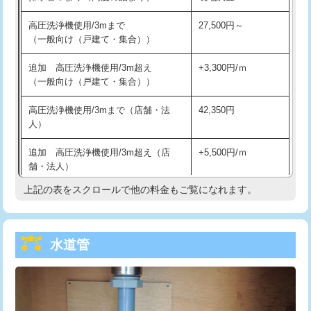
給水管工事※（バンド止め)
3,300円
高圧洗浄機使用/3mまで
27,500円～
（一般向け（戸建て・集合））
給水管工事※（支持金具設置)
5,500円
追加 高圧洗浄機使用/3m超え
+3,300円/ｍ
給水管工事※（保温材使用（バンド止
5,500円
（一般向け（戸建て・集合））
め込み）)
高圧洗浄機使用/3mまで（店舗・法
42,350円
給水管工事※（土の掘削・埋め戻し作
11,000円
人）
業)
追加 高圧洗浄機使用/3m超え（店
+5,500円/ｍ
給水管工事※（塩ビ管（VP・HI）使
33,000円
舗・法人）
用/3ｍまで)
上記の表をスクロールで他の料金もご覧になれます。
高度高圧洗浄換
現地調査
給水管工事※（塩ビ管（VP・HI）使
+8,800円
用（追加）/3ｍ超え)
トーラー作業
16,500円
給水管工事※（ライニング鋼管・銅
44,000円
水道管
トーラー機使用/3mまで
33,000円
管・ポリ管・HT管使用/3ｍまで)
追加トーラー機使用/3m超え
+3,300円
給水管工事※（ライニング鋼管・銅
+8,800円
管・ポリ管・HT管使用/3ｍ超え)
カメラ調査
33,000円