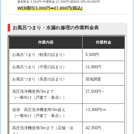
基本料金 3,300円+作業料金 27,500円+部品代 0円=30,800円
交換・取付（タンク）
22,000円+材料費
WEB割引3,000円➡27,800円(税込)
交換・取付（便器）
22,000円+材料費
お風呂つまり・水漏れ修理の作業料金表
交換・取付（普通便座）
11,000円+材料費
作業内容
作業料金
交換・取付（温水洗浄便座）
16,500円+材料費
お風呂つまり（軽度の詰まり）
5,500円
交換・取付(単水栓（壁付・デッキ
13,200円+材料費
式）)
お風呂つまり（中度の詰まり）
11,000円
交換・取付(混合水栓（壁付・デッキ
16,500円+材料費
お風呂つまり（高度の詰まり）
現地調査
式・ワンホール）)
高圧洗浄機使用/3mまで
27,500円～
交換・取付(排水栓・排水トラップ
22,000円+材料費
（一般向け（戸建て・集合））
（P/S/ポップアップ））
追加 高圧洗浄機使用/3m超え
+3,300円/ｍ
交換・取付（その他部品）
11,000円+材料費
（一般向け（戸建て・集合））
持込商品取付（単水栓）
13,200円
高圧洗浄機使用/3mまで（店舗・法
42,350円
人）