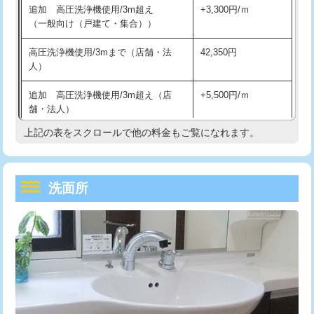
追加 高圧洗浄機使用/3m超え
+3,300円/ｍ
持込商品取付（混合水栓）
16,500円
マス交換（深さ50㎝以上）
66,000円
（一般向け（戸建て・集合））
持込商品取付（浄水器・分岐水栓）
16,500円
コンクリート斫り（厚さ10㎝まで）
27,500円
高圧洗浄機使用/3mまで（店舗・法
42,350円
人）
給水管工事※（ホール加工)
16,500円
コンクリート斫り（厚さ10㎝超え）
38,500円
追加 高圧洗浄機使用/3m超え（店
+5,500円/ｍ
給水管工事※（バンド止め)
3,300円
モルタル補修（厚さ10㎝まで）
27,500円
舗・法人）
給水管工事※（支持金具設置)
5,500円
モルタル補修（厚さ10㎝超え）
38,500円
上記の表をスクロールで他の料金もご覧になれます。
高度高圧洗浄換
現地調査
給水管工事※（保温材使用（バンド止
5,500円
洗面台設置
38,500円
トーラー作業
16,500円
め込み）)
洗面所
追加人工
16,500円
トーラー機使用/3mまで
33,000円
給水管工事※（土の掘削・埋め戻し作
11,000円
業)
廃棄・処分
現場見積
追加トーラー機使用/3m超え
+3,300円
給水管工事※（塩ビ管（VP・HI）使
33,000円
※給水管工事は20mmまでの価格です。
カメラ調査
33,000円
用/3ｍまで)
桝清掃
8,800円
給水管工事※（塩ビ管（VP・HI）使
+8,800円
用（追加）/3ｍ超え)
止水・漏水調査・防水処理・清掃・修
11,000円