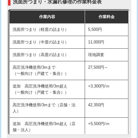
洗面所つまり・水漏れ修理の作業料金表
コンクリート斫り（厚さ10㎝超え）
38,500円
交換・取付（その他部品）
11,000円+材料費
作業内容
作業料金
モルタル補修（厚さ10㎝まで）
27,500円
持込商品取付（単水栓）
13,200円
洗面所つまり（軽度の詰まり）
5,500円
モルタル補修（厚さ10㎝超え）
38,500円
持込商品取付（混合水栓）
16,500円
洗面所つまり（中度の詰まり）
11,000円
洗面台設置
38,500円
持込商品取付（浄水器・分岐水栓）
16,500円
洗面所つまり（高度の詰まり）
現地調査
バスタブ設置
現場見積
給水管工事※（ホール加工)
16,500円
高圧洗浄機使用/3mまで
27,500円～
追加人工
16,500円
（一般向け（戸建て・集合））
給水管工事※（バンド止め)
3,300円
廃棄・処分
現場見積
追加 高圧洗浄機使用/3m超え
+3,300円/ｍ
給水管工事※（支持金具設置)
5,500円
（一般向け（戸建て・集合））
※給水管工事は20mmまでの価格です。
給水管工事※（保温材使用（バンド止
5,500円
高圧洗浄機使用/3mまで（店舗・法
42,350円
め込み）)
人）
給水管工事※（土の掘削・埋め戻し作
11,000円
追加 高圧洗浄機使用/3m超え（店
+5,500円/ｍ
業)
舗・法人）
給水管工事※（塩ビ管（VP・HI）使
33,000円