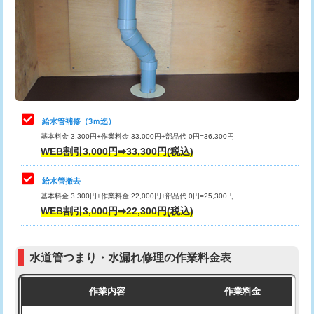
排水管工事（土の掘削・埋め戻し作
11,000円~
桝清掃
8,800円
業）
止水・漏水調査・防水処理・清掃・修
11,000円
排水管工事（排水管工事/3ｍまで）
55,000円
理・調整・分解・加工など（軽作業）
排水管工事（追加 排水管工事/3ｍ超
+11,000円
止水・漏水調査・防水処理・清掃・修
22,000円
え）
理・調整・分解・加工など（中作業）
給水管補修（3ｍ迄）
マス交換（土の掘削・埋め戻し作業）
11,000円~
基本料金 3,300円+作業料金 33,000円+部品代 0円=36,300円
止水・漏水調査・防水処理・清掃・修
33,000円
WEB割引3,000円➡33,300円(税込)
理・調整・分解・加工など（重作業）
マス交換（深さ50㎝未満）
55,000円
給水管撤去
その他部品の脱着
8,800円～
マス交換（深さ50㎝以上）
66,000円
基本料金 3,300円+作業料金 22,000円+部品代 0円=25,300円
WEB割引3,000円➡22,300円(税込)
交換・取付（タンク）
22,000円+材料費
コンクリート斫り（厚さ10㎝まで）
27,500円
交換・取付(単水栓（壁付・デッキ
13,200円+材料費
コンクリート斫り（厚さ10㎝超え）
38,500円
式）)
水道管つまり・水漏れ修理の作業料金表
モルタル補修（厚さ10㎝まで）
27,500円
交換・取付(混合水栓（壁付・デッキ
16,500円+材料費
作業内容
作業料金
式・ワンホール）)
モルタル補修（厚さ10㎝超え）
38,500円