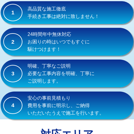
式）)
高品質な施工徹底
1
交換・取付(混合水栓（壁付・デッキ
16,500円+材料費
手続き工事は絶対に致しません！
式・ワンホール）)
交換・取付(排水栓・排水トラップ
22,000円+材料費
24時間年中無休対応
（P/S/ポップアップ））
2
お困りの時はいつでもすぐに
駆けつけます！
交換・取付（その他部品）
11,000円+材料費
持込商品取付（単水栓）
13,200円
明確、丁寧なご説明
3
必要な工事内容を明確、丁寧に
持込商品取付（混合水栓）
16,500円
ご説明します。
持込商品取付（浄水器・分岐水栓）
16,500円
安心の事前見積もり
給水管工事※（ホール加工)
16,500円
4
費用を事前に明示し、ご納得
いただいたうえで施工を行います。
給水管工事※（バンド止め)
3,300円
給水管工事※（支持金具設置)
5,500円