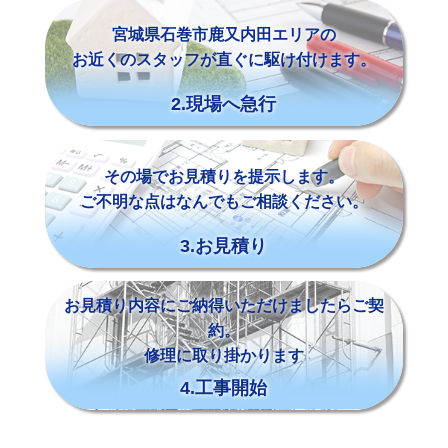
宮城県石巻市鹿又内田エリアの
お近くのスタッフが直ぐに駆け付けます。
2.現場へ急行
その場でお見積りを提示します。
ご不明な点はなんでもご相談ください。
3.お見積り
お見積り内容にご納得いただけましたらご契
約。
修理に取り掛かります
4.工事開始