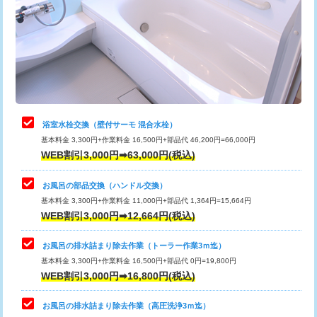
桝清掃
8,800円
止水・漏水調査・防水処理・清掃・修
11,000円
理・調整・分解・加工など（軽作業）
止水・漏水調査・防水処理・清掃・修
22,000円
理・調整・分解・加工など（中作業）
浴室水栓交換（壁付サーモ 混合水栓）
基本料金 3,300円+作業料金 16,500円+部品代 46,200円=66,000円
止水・漏水調査・防水処理・清掃・修
33,000円
WEB割引3,000円➡63,000円(税込)
理・調整・分解・加工など（重作業）
お風呂の部品交換（ハンドル交換）
トイレタンク脱着
16,500円
基本料金 3,300円+作業料金 11,000円+部品代 1,364円=15,664円
WEB割引3,000円➡12,664円(税込)
トイレ便器脱着
16,500円
タンクレストイレ脱着
33,000円
お風呂の排水詰まり除去作業（トーラー作業3ｍ迄）
基本料金 3,300円+作業料金 16,500円+部品代 0円=19,800円
小便器トイレ脱着
現地見積
WEB割引3,000円➡16,800円(税込)
その他部品の脱着
8,800円～
お風呂の排水詰まり除去作業（高圧洗浄3ｍ迄）