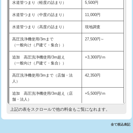
水道管つまり（軽度の詰まり）
5,500円
交換・取付(排水栓・排水トラップ
22,000円+材料費
洗面台設置
38,500円
（P/S/ポップアップ））
水道管つまり（中度の詰まり）
11,000円
化粧台設置
22,000円
交換・取付（その他部品）
11,000円+材料費
水道管つまり（高度の詰まり）
現地調査
追加人工
16,500円
持込商品取付（単水栓）
13,200円
高圧洗浄機使用/3mまで
27,500円～
廃棄・処分
現場見積
（一般向け（戸建て・集合））
持込商品取付（混合水栓）
16,500円
※給水管工事は20mmまでの価格です。
追加 高圧洗浄機使用/3m超え
+3,300円/ｍ
持込商品取付（浄水器・分岐水栓）
16,500円
（一般向け（戸建て・集合））
排水管工事（土の掘削・埋め戻し作
11,000円~
高圧洗浄機使用/3mまで（店舗・法
42,350円
業）
人）
排水管工事（排水管工事/3ｍまで）
55,000円
追加 高圧洗浄機使用/3m超え（店
+5,500円/ｍ
舗・法人）
排水管工事（追加 排水管工事/3ｍ超
+11,000円
え）
上記の表をスクロールで他の料金もご覧になれます。
高度高圧洗浄換
現地調査
マス交換（土の掘削・埋め戻し作業）
11,000円~
トーラー作業
16,500円
全て税込表記
マス交換（深さ50㎝未満）
55,000円