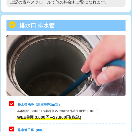
上記の表をスクロールで他の料金もご覧になれます。
高度高圧洗浄換
現地調査
用/3ｍまで)
トーラー作業
16,500円
給水管工事※（塩ビ管（VP・HI）使
+8,800円
用（追加）/3ｍ超え)
排水口 排水管
トーラー機使用/3mまで
33,000円
給水管工事※（ライニング鋼管・銅
44,000円
追加トーラー機使用/3m超え
+3,300円
管・ポリ管・HT管使用/3ｍまで)
カメラ調査
33,000円
給水管工事※（ライニング鋼管・銅
+8,800円
管・ポリ管・HT管使用/3ｍ超え)
桝清掃
8,800円
排水管工事（土の掘削・埋め戻し作
11,000円~
止水・漏水調査・防水処理・清掃・修
11,000円
業）
理・調整・分解・加工など（軽作業）
排水管工事（排水管工事/3ｍまで）
55,000円
止水・漏水調査・防水処理・清掃・修
22,000円
理・調整・分解・加工など（中作業）
排水管工事（追加 排水管工事/3ｍ超
+11,000円
排水管洗浄（高圧洗浄3ｍ迄）
え）
基本料金 3,300円+作業料金 27,500円+部品代 0円=30,800円
止水・漏水調査・防水処理・清掃・修
33,000円
WEB割引3,000円➡27,800円(税込)
理・調整・分解・加工など（重作業）
マス交換（土の掘削・埋め戻し作業）
11,000円~
排水管工事（8ｍ）
その他部品の脱着
8,800円～
マス交換（深さ50㎝未満）
55,000円