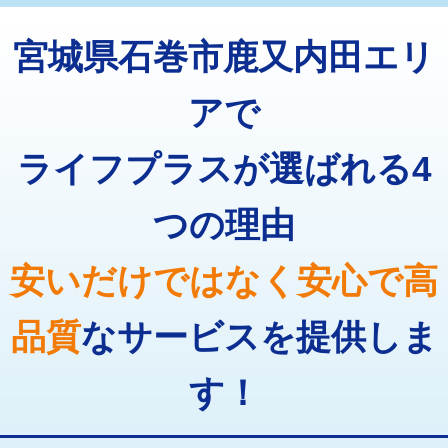
トーラー機使用/3mまで
33,000円
マス交換（深さ50㎝以上）
66,000円
宮城県石巻市鹿又内田エリ
追加トーラー機使用/3m超え
+3,300円
コンクリート斫り（厚さ10㎝まで）
27,500円
カメラ調査
33,000円
アで
コンクリート斫り（厚さ10㎝超え）
38,500円
桝清掃
8,800円
ライフプラスが選ばれる4
モルタル補修（厚さ10㎝まで）
27,500円
止水・漏水調査・防水処理・清掃・修
11,000円
理・調整・分解・加工など（軽作業）
モルタル補修（厚さ10㎝超え）
38,500円
つの理由
止水・漏水調査・防水処理・清掃・修
22,000円
追加人工
16,500円
理・調整・分解・加工など（中作業）
安いだけではなく安心で高
廃棄・処分
現場見積
止水・漏水調査・防水処理・清掃・修
33,000円
理・調整・分解・加工など（重作業）
品質
なサービスを提供しま
その他部品の脱着
8,800円～
す！
交換・取付（タンク）
22,000円+材料費
交換・取付(単水栓（壁付・デッキ
13,200円+材料費