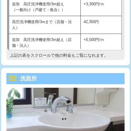
追加 高圧洗浄機使用/3m超え
+3,300円/ｍ
持込商品取付（混合水栓）
16,500円
マス交換（深さ50㎝以上）
66,000円
（一般向け（戸建て・集合））
持込商品取付（浄水器・分岐水栓）
16,500円
コンクリート斫り（厚さ10㎝まで）
27,500円
高圧洗浄機使用/3mまで（店舗・法
42,350円
人）
給水管工事※（ホール加工)
16,500円
コンクリート斫り（厚さ10㎝超え）
38,500円
追加 高圧洗浄機使用/3m超え（店
+5,500円/ｍ
給水管工事※（バンド止め)
3,300円
モルタル補修（厚さ10㎝まで）
27,500円
舗・法人）
給水管工事※（支持金具設置)
5,500円
モルタル補修（厚さ10㎝超え）
38,500円
上記の表をスクロールで他の料金もご覧になれます。
高度高圧洗浄換
現地調査
給水管工事※（保温材使用（バンド止
5,500円
洗面台設置
38,500円
トーラー作業
16,500円
め込み）)
洗面所
追加人工
16,500円
トーラー機使用/3mまで
33,000円
給水管工事※（土の掘削・埋め戻し作
11,000円
業)
廃棄・処分
現場見積
追加トーラー機使用/3m超え
+3,300円
給水管工事※（塩ビ管（VP・HI）使
33,000円
※給水管工事は20mmまでの価格です。
カメラ調査
33,000円
用/3ｍまで)
桝清掃
8,800円
給水管工事※（塩ビ管（VP・HI）使
+8,800円
用（追加）/3ｍ超え)
止水・漏水調査・防水処理・清掃・修
11,000円