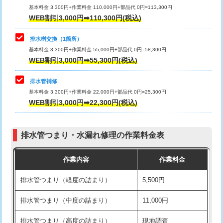
基本料金 3,300円+作業料金 110,000円+部品代 0円=113,300円
WEB割引3,000円➡110,300円(税込)
交換・取付（タンク）
22,000円+材料費
マス交換（深さ50㎝以上）
66,000円
交換・取付(単水栓（壁付・デッキ
13,200円+材料費
コンクリート斫り（厚さ10㎝まで）
27,500円
排水桝交換（1箇所）
式）)
基本料金 3,300円+作業料金 55,000円+部品代 0円=58,300円
コンクリート斫り（厚さ10㎝超え）
38,500円
WEB割引3,000円➡55,300円(税込)
交換・取付(混合水栓（壁付・デッキ
16,500円+材料費
式・ワンホール）)
モルタル補修（厚さ10㎝まで）
27,500円
排水管補修
基本料金 3,300円+作業料金 22,000円+部品代 0円=25,300円
交換・取付(排水栓・排水トラップ
22,000円+材料費
モルタル補修（厚さ10㎝超え）
38,500円
WEB割引3,000円➡22,300円(税込)
（P/S/ポップアップ））
台所シンク・作業台設置
現場見積
交換・取付（その他部品）
11,000円+材料費
排水管つまり・水漏れ修理の作業料金表
追加人工
16,500円
持込商品取付（単水栓）
13,200円
作業内容
作業料金
廃棄・処分
現場見積
持込商品取付（混合水栓）
16,500円
排水管つまり（軽度の詰まり）
5,500円
※給水管工事は20mmまでの価格です。
持込商品取付（浄水器・分岐水栓）
16,500円
排水管つまり（中度の詰まり）
11,000円
給水管工事※（ホール加工)
16,500円
排水管つまり（高度の詰まり）
現地調査