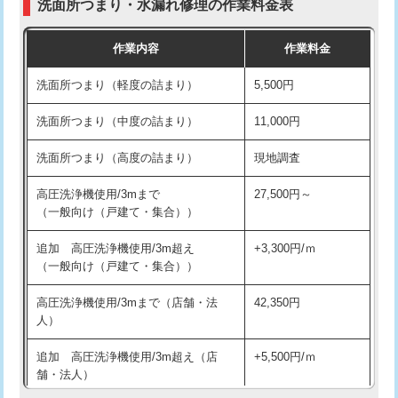
洗面所つまり・水漏れ修理の作業料金表
コンクリート斫り（厚さ10㎝超え）
38,500円
交換・取付（その他部品）
11,000円+材料費
作業内容
作業料金
モルタル補修（厚さ10㎝まで）
27,500円
持込商品取付（単水栓）
13,200円
洗面所つまり（軽度の詰まり）
5,500円
モルタル補修（厚さ10㎝超え）
38,500円
持込商品取付（混合水栓）
16,500円
洗面所つまり（中度の詰まり）
11,000円
洗面台設置
38,500円
持込商品取付（浄水器・分岐水栓）
16,500円
洗面所つまり（高度の詰まり）
現地調査
バスタブ設置
現場見積
給水管工事※（ホール加工)
16,500円
高圧洗浄機使用/3mまで
27,500円～
追加人工
16,500円
（一般向け（戸建て・集合））
給水管工事※（バンド止め)
3,300円
廃棄・処分
現場見積
追加 高圧洗浄機使用/3m超え
+3,300円/ｍ
給水管工事※（支持金具設置)
5,500円
（一般向け（戸建て・集合））
※給水管工事は20mmまでの価格です。
給水管工事※（保温材使用（バンド止
5,500円
高圧洗浄機使用/3mまで（店舗・法
42,350円
め込み）)
人）
給水管工事※（土の掘削・埋め戻し作
11,000円
追加 高圧洗浄機使用/3m超え（店
+5,500円/ｍ
業)
舗・法人）
給水管工事※（塩ビ管（VP・HI）使
33,000円