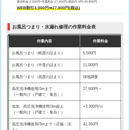
基本料金 3,300円+作業料金 27,500円+部品代 0円=30,800円
交換・取付（タンク）
22,000円+材料費
WEB割引3,000円➡27,800円(税込)
交換・取付（便器）
22,000円+材料費
お風呂つまり・水漏れ修理の作業料金表
交換・取付（普通便座）
11,000円+材料費
作業内容
作業料金
交換・取付（温水洗浄便座）
16,500円+材料費
お風呂つまり（軽度の詰まり）
5,500円
交換・取付(単水栓（壁付・デッキ
13,200円+材料費
式）)
お風呂つまり（中度の詰まり）
11,000円
交換・取付(混合水栓（壁付・デッキ
16,500円+材料費
お風呂つまり（高度の詰まり）
現地調査
式・ワンホール）)
高圧洗浄機使用/3mまで
27,500円～
交換・取付(排水栓・排水トラップ
22,000円+材料費
（一般向け（戸建て・集合））
（P/S/ポップアップ））
追加 高圧洗浄機使用/3m超え
+3,300円/ｍ
交換・取付（その他部品）
11,000円+材料費
（一般向け（戸建て・集合））
持込商品取付（単水栓）
13,200円
高圧洗浄機使用/3mまで（店舗・法
42,350円
人）