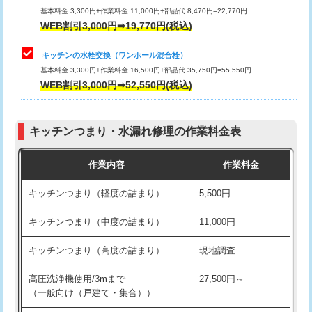
用/3ｍまで)
基本料金 3,300円+作業料金 11,000円+部品代 8,470円=22,770円
止水・漏水調査・防水処理・清掃・修
33,000円
WEB割引3,000円➡19,770円(税込)
理・調整・分解・加工など（重作業）
給水管工事※（塩ビ管（VP・HI）使
+8,800円
用（追加）/3ｍ超え)
キッチンの水栓交換（ワンホール混合栓）
お風呂タンク脱着
16,500円
基本料金 3,300円+作業料金 16,500円+部品代 35,750円=55,550円
給水管工事※（ライニング鋼管・銅
44,000円
WEB割引3,000円➡52,550円(税込)
その他部品の脱着
8,800円～
管・ポリ管・HT管使用/3ｍまで)
交換・取付（タンク）
22,000円+材料費
給水管工事※（ライニング鋼管・銅
+8,800円
管・ポリ管・HT管使用/3ｍ超え)
キッチンつまり・水漏れ修理の作業料金表
交換・取付(単水栓（壁付・デッキ
13,200円+材料費
式）)
排水管工事（土の掘削・埋め戻し作
11,000円~
作業内容
作業料金
業）
交換・取付(混合水栓（壁付・デッキ
16,500円+材料費
キッチンつまり（軽度の詰まり）
5,500円
式・ワンホール）)
排水管工事（排水管工事/3ｍまで）
55,000円
キッチンつまり（中度の詰まり）
11,000円
交換・取付(排水栓・排水トラップ
22,000円+材料費
排水管工事（追加 排水管工事/3ｍ超
+11,000円
（P/S/ポップアップ））
え）
キッチンつまり（高度の詰まり）
現地調査
交換・取付（その他部品）
11,000円+材料費
マス交換（土の掘削・埋め戻し作業）
11,000円~
高圧洗浄機使用/3mまで
27,500円～
（一般向け（戸建て・集合））
持込商品取付（単水栓）
13,200円
マス交換（深さ50㎝未満）
55,000円