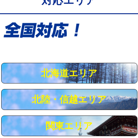
対応エリア
給水管工事※（保温材使用（バンド止
5,500円
め込み）)
給水管工事※（土の掘削・埋め戻し作
11,000円
業)
給水管工事※（塩ビ管（VP・HI）使
33,000円
用/3ｍまで)
給水管工事※（塩ビ管（VP・HI）使
+8,800円
用（追加）/3ｍ超え)
北海道エリア
給水管工事※（ライニング鋼管・銅
44,000円
管・ポリ管・HT管使用/3ｍまで)
北陸・信越エリア
給水管工事※（ライニング鋼管・銅
+8,800円
管・ポリ管・HT管使用/3ｍ超え)
マス交換（土の掘削・埋め戻し作業）
11,000円~
関東エリア
マス交換（深さ50㎝未満）
55,000円