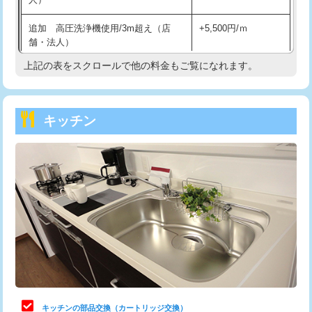
持込商品取付（混合水栓）
16,500円
追加 高圧洗浄機使用/3m超え（店
+5,500円/ｍ
持込商品取付（浄水器・分岐水栓）
16,500円
舗・法人）
持込商品取付（温水洗浄便座）
22,000円
上記の表をスクロールで他の料金もご覧になれます。
高度高圧洗浄換
現地調査
持込商品取付（普通便座⇔温水洗浄便
22,000円
トーラー作業
16,500円
座）
キッチン
トーラー機使用/3mまで
33,000円
給水管工事※（ホール加工)
16,500円
追加トーラー機使用/3m超え
+3,300円
給水管工事※（バンド止め)
3,300円
カメラ調査
33,000円
給水管工事※（支持金具設置)
5,500円
桝清掃
8,800円
給水管工事※（保温材使用（バンド止
5,500円
め込み）)
止水・漏水調査・防水処理・清掃・修
11,000円
理・調整・分解・加工など（軽作業）
給水管工事※（土の掘削・埋め戻し作
11,000円
業)
止水・漏水調査・防水処理・清掃・修
22,000円
理・調整・分解・加工など（中作業）
給水管工事※（塩ビ管（VP・HI）使
33,000円
キッチンの部品交換（カートリッジ交換）