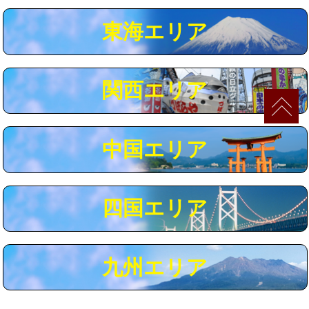
マス交換（深さ50㎝以上）
66,000円
東海エリア
コンクリート斫り（厚さ10㎝まで）
27,500円
コンクリート斫り（厚さ10㎝超え）
38,500円
関西エリア
モルタル補修（厚さ10㎝まで）
27,500円
モルタル補修（厚さ10㎝超え）
38,500円
中国エリア
追加人工
16,500円
廃棄・処分
現場見積
四国エリア
※給水管工事は20mmまでの価格です。
九州エリア