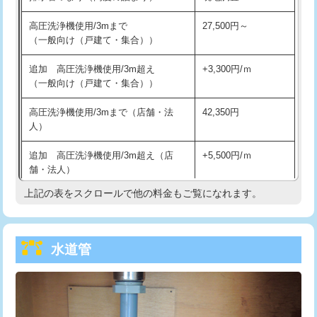
給水管工事※（バンド止め)
3,300円
高圧洗浄機使用/3mまで
27,500円～
（一般向け（戸建て・集合））
給水管工事※（支持金具設置)
5,500円
追加 高圧洗浄機使用/3m超え
+3,300円/ｍ
給水管工事※（保温材使用（バンド止
5,500円
（一般向け（戸建て・集合））
め込み）)
高圧洗浄機使用/3mまで（店舗・法
42,350円
給水管工事※（土の掘削・埋め戻し作
11,000円
人）
業)
追加 高圧洗浄機使用/3m超え（店
+5,500円/ｍ
給水管工事※（塩ビ管（VP・HI）使
33,000円
舗・法人）
用/3ｍまで)
上記の表をスクロールで他の料金もご覧になれます。
高度高圧洗浄換
現地調査
給水管工事※（塩ビ管（VP・HI）使
+8,800円
用（追加）/3ｍ超え)
トーラー作業
16,500円
給水管工事※（ライニング鋼管・銅
44,000円
水道管
トーラー機使用/3mまで
33,000円
管・ポリ管・HT管使用/3ｍまで)
追加トーラー機使用/3m超え
+3,300円
給水管工事※（ライニング鋼管・銅
+8,800円
管・ポリ管・HT管使用/3ｍ超え)
カメラ調査
33,000円