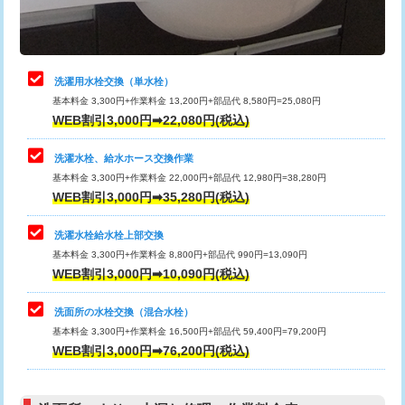
理・調整・分解・加工など（軽作業）
給水管工事※（ライニング鋼管・銅
44,000円
管・ポリ管・HT管使用/3ｍまで)
止水・漏水調査・防水処理・清掃・修
22,000円
理・調整・分解・加工など（中作業）
給水管工事※（ライニング鋼管・銅
+8,800円
洗濯用水栓交換（単水栓）
管・ポリ管・HT管使用/3ｍ超え)
基本料金 3,300円+作業料金 13,200円+部品代 8,580円=25,080円
止水・漏水調査・防水処理・清掃・修
33,000円
WEB割引3,000円➡22,080円(税込)
理・調整・分解・加工など（重作業）
排水管工事（土の掘削・埋め戻し作
11,000円~
業）
洗濯水栓、給水ホース交換作業
キッチンタンク脱着
16,500円
基本料金 3,300円+作業料金 22,000円+部品代 12,980円=38,280円
排水管工事（排水管工事/3ｍまで）
55,000円
WEB割引3,000円➡35,280円(税込)
その他部品の脱着
8,800円～
排水管工事（追加 排水管工事/3ｍ超
+11,000円
交換・取付（タンク）
22,000円+材料費
洗濯水栓給水栓上部交換
え）
基本料金 3,300円+作業料金 8,800円+部品代 990円=13,090円
交換・取付(単水栓（壁付・デッキ
13,200円+材料費
WEB割引3,000円➡10,090円(税込)
マス交換（土の掘削・埋め戻し作業）
11,000円~
式）)
洗面所の水栓交換（混合水栓）
マス交換（深さ50㎝未満）
55,000円
交換・取付(混合水栓（壁付・デッキ
16,500円+材料費
基本料金 3,300円+作業料金 16,500円+部品代 59,400円=79,200円
式・ワンホール）)
WEB割引3,000円➡76,200円(税込)
マス交換（深さ50㎝以上）
66,000円
交換・取付(排水栓・排水トラップ
22,000円+材料費
コンクリート斫り（厚さ10㎝まで）
27,500円
（P/S/ポップアップ））