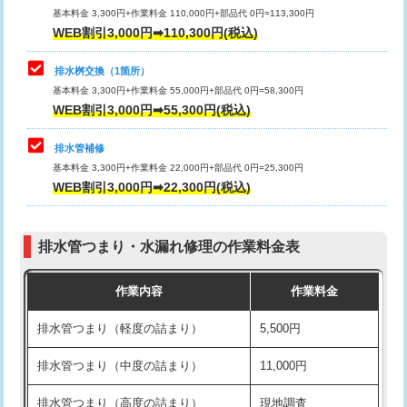
基本料金 3,300円+作業料金 110,000円+部品代 0円=113,300円
WEB割引3,000円➡110,300円(税込)
交換・取付（タンク）
22,000円+材料費
マス交換（深さ50㎝以上）
66,000円
交換・取付(単水栓（壁付・デッキ
13,200円+材料費
コンクリート斫り（厚さ10㎝まで）
27,500円
排水桝交換（1箇所）
式）)
基本料金 3,300円+作業料金 55,000円+部品代 0円=58,300円
コンクリート斫り（厚さ10㎝超え）
38,500円
WEB割引3,000円➡55,300円(税込)
交換・取付(混合水栓（壁付・デッキ
16,500円+材料費
式・ワンホール）)
モルタル補修（厚さ10㎝まで）
27,500円
排水管補修
基本料金 3,300円+作業料金 22,000円+部品代 0円=25,300円
交換・取付(排水栓・排水トラップ
22,000円+材料費
モルタル補修（厚さ10㎝超え）
38,500円
WEB割引3,000円➡22,300円(税込)
（P/S/ポップアップ））
台所シンク・作業台設置
現場見積
交換・取付（その他部品）
11,000円+材料費
排水管つまり・水漏れ修理の作業料金表
追加人工
16,500円
持込商品取付（単水栓）
13,200円
作業内容
作業料金
廃棄・処分
現場見積
持込商品取付（混合水栓）
16,500円
排水管つまり（軽度の詰まり）
5,500円
※給水管工事は20mmまでの価格です。
持込商品取付（浄水器・分岐水栓）
16,500円
排水管つまり（中度の詰まり）
11,000円
給水管工事※（ホール加工)
16,500円
排水管つまり（高度の詰まり）
現地調査