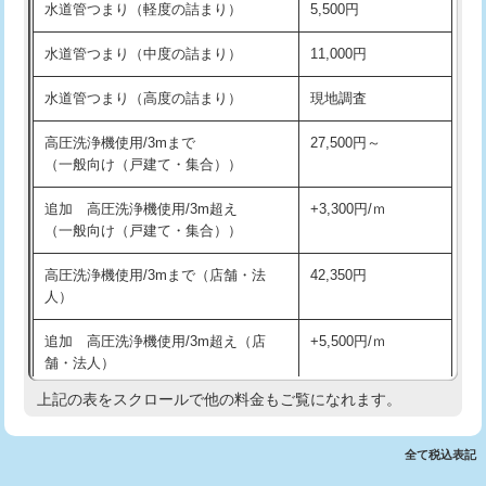
水道管つまり（軽度の詰まり）
5,500円
交換・取付(排水栓・排水トラップ
22,000円+材料費
洗面台設置
38,500円
（P/S/ポップアップ））
水道管つまり（中度の詰まり）
11,000円
化粧台設置
22,000円
交換・取付（その他部品）
11,000円+材料費
水道管つまり（高度の詰まり）
現地調査
追加人工
16,500円
持込商品取付（単水栓）
13,200円
高圧洗浄機使用/3mまで
27,500円～
廃棄・処分
現場見積
（一般向け（戸建て・集合））
持込商品取付（混合水栓）
16,500円
※給水管工事は20mmまでの価格です。
追加 高圧洗浄機使用/3m超え
+3,300円/ｍ
持込商品取付（浄水器・分岐水栓）
16,500円
（一般向け（戸建て・集合））
排水管工事（土の掘削・埋め戻し作
11,000円~
高圧洗浄機使用/3mまで（店舗・法
42,350円
業）
人）
排水管工事（排水管工事/3ｍまで）
55,000円
追加 高圧洗浄機使用/3m超え（店
+5,500円/ｍ
舗・法人）
排水管工事（追加 排水管工事/3ｍ超
+11,000円
え）
上記の表をスクロールで他の料金もご覧になれます。
高度高圧洗浄換
現地調査
マス交換（土の掘削・埋め戻し作業）
11,000円~
トーラー作業
16,500円
全て税込表記
マス交換（深さ50㎝未満）
55,000円