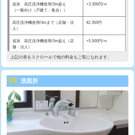
追加 高圧洗浄機使用/3m超え
+3,300円/ｍ
持込商品取付（混合水栓）
16,500円
マス交換（深さ50㎝以上）
66,000円
（一般向け（戸建て・集合））
持込商品取付（浄水器・分岐水栓）
16,500円
コンクリート斫り（厚さ10㎝まで）
27,500円
高圧洗浄機使用/3mまで（店舗・法
42,350円
人）
給水管工事※（ホール加工)
16,500円
コンクリート斫り（厚さ10㎝超え）
38,500円
追加 高圧洗浄機使用/3m超え（店
+5,500円/ｍ
給水管工事※（バンド止め)
3,300円
モルタル補修（厚さ10㎝まで）
27,500円
舗・法人）
給水管工事※（支持金具設置)
5,500円
モルタル補修（厚さ10㎝超え）
38,500円
上記の表をスクロールで他の料金もご覧になれます。
高度高圧洗浄換
現地調査
給水管工事※（保温材使用（バンド止
5,500円
洗面台設置
38,500円
トーラー作業
16,500円
め込み）)
洗面所
追加人工
16,500円
トーラー機使用/3mまで
33,000円
給水管工事※（土の掘削・埋め戻し作
11,000円
業)
廃棄・処分
現場見積
追加トーラー機使用/3m超え
+3,300円
給水管工事※（塩ビ管（VP・HI）使
33,000円
※給水管工事は20mmまでの価格です。
カメラ調査
33,000円
用/3ｍまで)
桝清掃
8,800円
給水管工事※（塩ビ管（VP・HI）使
+8,800円
用（追加）/3ｍ超え)
止水・漏水調査・防水処理・清掃・修
11,000円