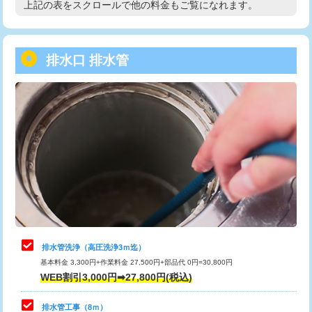
上記の表をスクロールで他の料金もご覧になれます。
高度高圧洗浄換
現地調査
用/3ｍまで)
トーラー作業
16,500円
給水管工事※（塩ビ管（VP・HI）使
+8,800円
用（追加）/3ｍ超え)
排水口 排水管
トーラー機使用/3mまで
33,000円
給水管工事※（ライニング鋼管・銅
44,000円
追加トーラー機使用/3m超え
+3,300円
管・ポリ管・HT管使用/3ｍまで)
カメラ調査
33,000円
給水管工事※（ライニング鋼管・銅
+8,800円
管・ポリ管・HT管使用/3ｍ超え)
桝清掃
8,800円
排水管工事（土の掘削・埋め戻し作
11,000円~
止水・漏水調査・防水処理・清掃・修
11,000円
業）
理・調整・分解・加工など（軽作業）
排水管工事（排水管工事/3ｍまで）
55,000円
止水・漏水調査・防水処理・清掃・修
22,000円
理・調整・分解・加工など（中作業）
排水管工事（追加 排水管工事/3ｍ超
+11,000円
排水管洗浄（高圧洗浄3ｍ迄）
え）
基本料金 3,300円+作業料金 27,500円+部品代 0円=30,800円
止水・漏水調査・防水処理・清掃・修
33,000円
WEB割引3,000円➡27,800円(税込)
理・調整・分解・加工など（重作業）
マス交換（土の掘削・埋め戻し作業）
11,000円~
排水管工事（8ｍ）
その他部品の脱着
8,800円～
マス交換（深さ50㎝未満）
55,000円