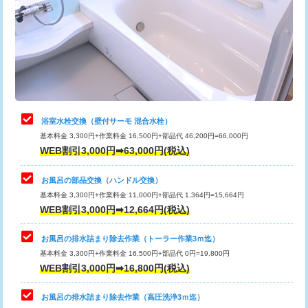
桝清掃
8,800円
止水・漏水調査・防水処理・清掃・修
11,000円
理・調整・分解・加工など（軽作業）
止水・漏水調査・防水処理・清掃・修
22,000円
理・調整・分解・加工など（中作業）
浴室水栓交換（壁付サーモ 混合水栓）
基本料金 3,300円+作業料金 16,500円+部品代 46,200円=66,000円
止水・漏水調査・防水処理・清掃・修
33,000円
WEB割引3,000円➡63,000円(税込)
理・調整・分解・加工など（重作業）
お風呂の部品交換（ハンドル交換）
トイレタンク脱着
16,500円
基本料金 3,300円+作業料金 11,000円+部品代 1,364円=15,664円
WEB割引3,000円➡12,664円(税込)
トイレ便器脱着
16,500円
タンクレストイレ脱着
33,000円
お風呂の排水詰まり除去作業（トーラー作業3ｍ迄）
基本料金 3,300円+作業料金 16,500円+部品代 0円=19,800円
小便器トイレ脱着
現地見積
WEB割引3,000円➡16,800円(税込)
その他部品の脱着
8,800円～
お風呂の排水詰まり除去作業（高圧洗浄3ｍ迄）