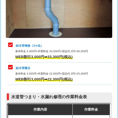
排水管工事（土の掘削・埋め戻し作
11,000円~
桝清掃
8,800円
業）
止水・漏水調査・防水処理・清掃・修
11,000円
排水管工事（排水管工事/3ｍまで）
55,000円
理・調整・分解・加工など（軽作業）
排水管工事（追加 排水管工事/3ｍ超
+11,000円
止水・漏水調査・防水処理・清掃・修
22,000円
え）
理・調整・分解・加工など（中作業）
給水管補修（3ｍ迄）
マス交換（土の掘削・埋め戻し作業）
11,000円~
基本料金 3,300円+作業料金 33,000円+部品代 0円=36,300円
止水・漏水調査・防水処理・清掃・修
33,000円
WEB割引3,000円➡33,300円(税込)
理・調整・分解・加工など（重作業）
マス交換（深さ50㎝未満）
55,000円
給水管撤去
その他部品の脱着
8,800円～
マス交換（深さ50㎝以上）
66,000円
基本料金 3,300円+作業料金 22,000円+部品代 0円=25,300円
WEB割引3,000円➡22,300円(税込)
交換・取付（タンク）
22,000円+材料費
コンクリート斫り（厚さ10㎝まで）
27,500円
交換・取付(単水栓（壁付・デッキ
13,200円+材料費
コンクリート斫り（厚さ10㎝超え）
38,500円
式）)
水道管つまり・水漏れ修理の作業料金表
モルタル補修（厚さ10㎝まで）
27,500円
交換・取付(混合水栓（壁付・デッキ
16,500円+材料費
作業内容
作業料金
式・ワンホール）)
モルタル補修（厚さ10㎝超え）
38,500円