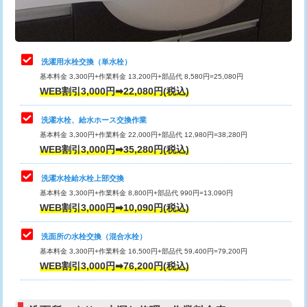
理・調整・分解・加工など（軽作業）
給水管工事※（ライニング鋼管・銅
44,000円
管・ポリ管・HT管使用/3ｍまで)
止水・漏水調査・防水処理・清掃・修
22,000円
理・調整・分解・加工など（中作業）
給水管工事※（ライニング鋼管・銅
+8,800円
洗濯用水栓交換（単水栓）
管・ポリ管・HT管使用/3ｍ超え)
基本料金 3,300円+作業料金 13,200円+部品代 8,580円=25,080円
止水・漏水調査・防水処理・清掃・修
33,000円
WEB割引3,000円➡22,080円(税込)
理・調整・分解・加工など（重作業）
排水管工事（土の掘削・埋め戻し作
11,000円~
業）
洗濯水栓、給水ホース交換作業
キッチンタンク脱着
16,500円
基本料金 3,300円+作業料金 22,000円+部品代 12,980円=38,280円
排水管工事（排水管工事/3ｍまで）
55,000円
WEB割引3,000円➡35,280円(税込)
その他部品の脱着
8,800円～
排水管工事（追加 排水管工事/3ｍ超
+11,000円
交換・取付（タンク）
22,000円+材料費
洗濯水栓給水栓上部交換
え）
基本料金 3,300円+作業料金 8,800円+部品代 990円=13,090円
交換・取付(単水栓（壁付・デッキ
13,200円+材料費
WEB割引3,000円➡10,090円(税込)
マス交換（土の掘削・埋め戻し作業）
11,000円~
式）)
洗面所の水栓交換（混合水栓）
マス交換（深さ50㎝未満）
55,000円
交換・取付(混合水栓（壁付・デッキ
16,500円+材料費
基本料金 3,300円+作業料金 16,500円+部品代 59,400円=79,200円
式・ワンホール）)
WEB割引3,000円➡76,200円(税込)
マス交換（深さ50㎝以上）
66,000円
交換・取付(排水栓・排水トラップ
22,000円+材料費
コンクリート斫り（厚さ10㎝まで）
27,500円
（P/S/ポップアップ））