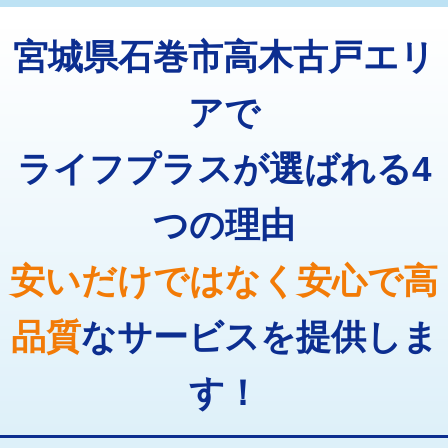
トーラー機使用/3mまで
33,000円
マス交換（深さ50㎝以上）
66,000円
宮城県石巻市高木古戸エリ
追加トーラー機使用/3m超え
+3,300円
コンクリート斫り（厚さ10㎝まで）
27,500円
カメラ調査
33,000円
アで
コンクリート斫り（厚さ10㎝超え）
38,500円
桝清掃
8,800円
ライフプラスが選ばれる4
モルタル補修（厚さ10㎝まで）
27,500円
止水・漏水調査・防水処理・清掃・修
11,000円
理・調整・分解・加工など（軽作業）
モルタル補修（厚さ10㎝超え）
38,500円
つの理由
止水・漏水調査・防水処理・清掃・修
22,000円
追加人工
16,500円
理・調整・分解・加工など（中作業）
安いだけではなく安心で高
廃棄・処分
現場見積
止水・漏水調査・防水処理・清掃・修
33,000円
理・調整・分解・加工など（重作業）
品質
なサービスを提供しま
その他部品の脱着
8,800円～
す！
交換・取付（タンク）
22,000円+材料費
交換・取付(単水栓（壁付・デッキ
13,200円+材料費