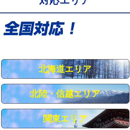
対応エリア
給水管工事※（保温材使用（バンド止
5,500円
め込み）)
給水管工事※（土の掘削・埋め戻し作
11,000円
業)
給水管工事※（塩ビ管（VP・HI）使
33,000円
用/3ｍまで)
給水管工事※（塩ビ管（VP・HI）使
+8,800円
用（追加）/3ｍ超え)
北海道エリア
給水管工事※（ライニング鋼管・銅
44,000円
管・ポリ管・HT管使用/3ｍまで)
北陸・信越エリア
給水管工事※（ライニング鋼管・銅
+8,800円
管・ポリ管・HT管使用/3ｍ超え)
マス交換（土の掘削・埋め戻し作業）
11,000円~
関東エリア
マス交換（深さ50㎝未満）
55,000円