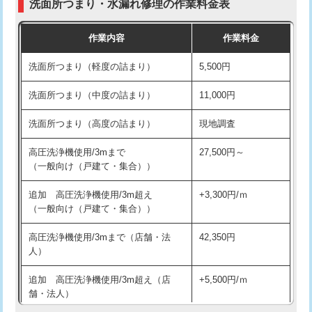
洗面所つまり・水漏れ修理の作業料金表
コンクリート斫り（厚さ10㎝超え）
38,500円
交換・取付（その他部品）
11,000円+材料費
作業内容
作業料金
モルタル補修（厚さ10㎝まで）
27,500円
持込商品取付（単水栓）
13,200円
洗面所つまり（軽度の詰まり）
5,500円
モルタル補修（厚さ10㎝超え）
38,500円
持込商品取付（混合水栓）
16,500円
洗面所つまり（中度の詰まり）
11,000円
洗面台設置
38,500円
持込商品取付（浄水器・分岐水栓）
16,500円
洗面所つまり（高度の詰まり）
現地調査
バスタブ設置
現場見積
給水管工事※（ホール加工)
16,500円
高圧洗浄機使用/3mまで
27,500円～
追加人工
16,500円
（一般向け（戸建て・集合））
給水管工事※（バンド止め)
3,300円
廃棄・処分
現場見積
追加 高圧洗浄機使用/3m超え
+3,300円/ｍ
給水管工事※（支持金具設置)
5,500円
（一般向け（戸建て・集合））
※給水管工事は20mmまでの価格です。
給水管工事※（保温材使用（バンド止
5,500円
高圧洗浄機使用/3mまで（店舗・法
42,350円
め込み）)
人）
給水管工事※（土の掘削・埋め戻し作
11,000円
追加 高圧洗浄機使用/3m超え（店
+5,500円/ｍ
業)
舗・法人）
給水管工事※（塩ビ管（VP・HI）使
33,000円