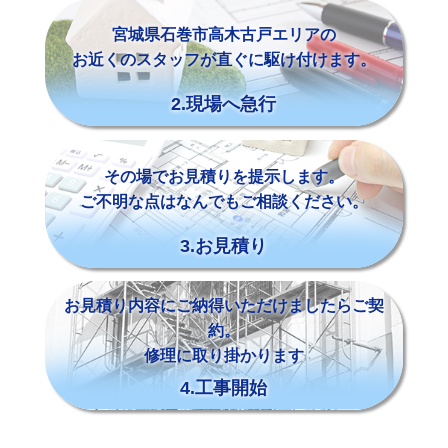
宮城県石巻市高木古戸エリアの
お近くのスタッフが直ぐに駆け付けます。
2.現場へ急行
その場でお見積りを提示します。
ご不明な点はなんでもご相談ください。
3.お見積り
お見積り内容にご納得いただけましたらご契
約。
修理に取り掛かります
4.工事開始