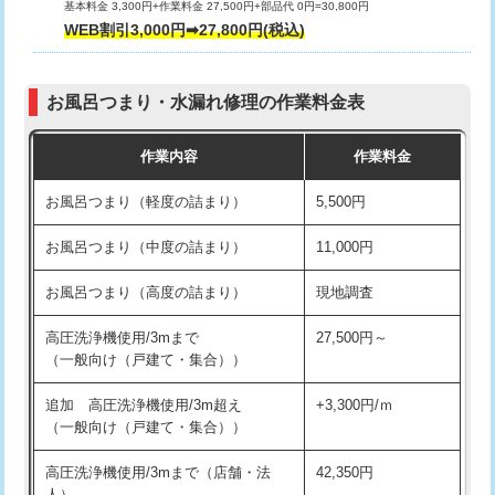
基本料金 3,300円+作業料金 27,500円+部品代 0円=30,800円
交換・取付（タンク）
22,000円+材料費
WEB割引3,000円➡27,800円(税込)
交換・取付（便器）
22,000円+材料費
お風呂つまり・水漏れ修理の作業料金表
交換・取付（普通便座）
11,000円+材料費
作業内容
作業料金
交換・取付（温水洗浄便座）
16,500円+材料費
お風呂つまり（軽度の詰まり）
5,500円
交換・取付(単水栓（壁付・デッキ
13,200円+材料費
式）)
お風呂つまり（中度の詰まり）
11,000円
交換・取付(混合水栓（壁付・デッキ
16,500円+材料費
お風呂つまり（高度の詰まり）
現地調査
式・ワンホール）)
高圧洗浄機使用/3mまで
27,500円～
交換・取付(排水栓・排水トラップ
22,000円+材料費
（一般向け（戸建て・集合））
（P/S/ポップアップ））
追加 高圧洗浄機使用/3m超え
+3,300円/ｍ
交換・取付（その他部品）
11,000円+材料費
（一般向け（戸建て・集合））
持込商品取付（単水栓）
13,200円
高圧洗浄機使用/3mまで（店舗・法
42,350円
人）