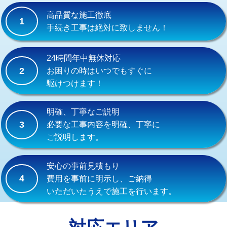
式）)
高品質な施工徹底
1
交換・取付(混合水栓（壁付・デッキ
16,500円+材料費
手続き工事は絶対に致しません！
式・ワンホール）)
交換・取付(排水栓・排水トラップ
22,000円+材料費
24時間年中無休対応
（P/S/ポップアップ））
2
お困りの時はいつでもすぐに
駆けつけます！
交換・取付（その他部品）
11,000円+材料費
持込商品取付（単水栓）
13,200円
明確、丁寧なご説明
3
必要な工事内容を明確、丁寧に
持込商品取付（混合水栓）
16,500円
ご説明します。
持込商品取付（浄水器・分岐水栓）
16,500円
安心の事前見積もり
給水管工事※（ホール加工)
16,500円
4
費用を事前に明示し、ご納得
いただいたうえで施工を行います。
給水管工事※（バンド止め)
3,300円
給水管工事※（支持金具設置)
5,500円