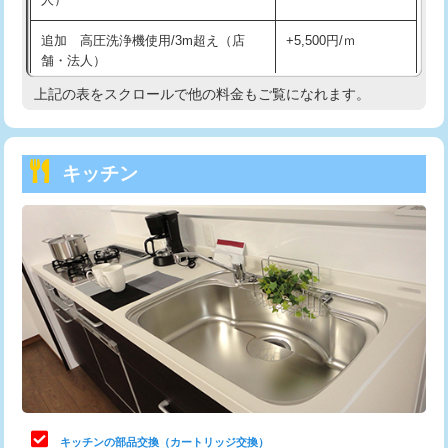
持込商品取付（混合水栓）
16,500円
追加 高圧洗浄機使用/3m超え（店
+5,500円/ｍ
持込商品取付（浄水器・分岐水栓）
16,500円
舗・法人）
持込商品取付（温水洗浄便座）
22,000円
上記の表をスクロールで他の料金もご覧になれます。
高度高圧洗浄換
現地調査
持込商品取付（普通便座⇔温水洗浄便
22,000円
トーラー作業
16,500円
座）
キッチン
トーラー機使用/3mまで
33,000円
給水管工事※（ホール加工)
16,500円
追加トーラー機使用/3m超え
+3,300円
給水管工事※（バンド止め)
3,300円
カメラ調査
33,000円
給水管工事※（支持金具設置)
5,500円
桝清掃
8,800円
給水管工事※（保温材使用（バンド止
5,500円
め込み）)
止水・漏水調査・防水処理・清掃・修
11,000円
理・調整・分解・加工など（軽作業）
給水管工事※（土の掘削・埋め戻し作
11,000円
業)
止水・漏水調査・防水処理・清掃・修
22,000円
理・調整・分解・加工など（中作業）
給水管工事※（塩ビ管（VP・HI）使
33,000円
キッチンの部品交換（カートリッジ交換）