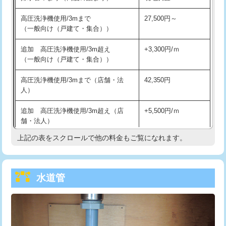
給水管工事※（バンド止め)
3,300円
高圧洗浄機使用/3mまで
27,500円～
（一般向け（戸建て・集合））
給水管工事※（支持金具設置)
5,500円
追加 高圧洗浄機使用/3m超え
+3,300円/ｍ
給水管工事※（保温材使用（バンド止
5,500円
（一般向け（戸建て・集合））
め込み）)
高圧洗浄機使用/3mまで（店舗・法
42,350円
給水管工事※（土の掘削・埋め戻し作
11,000円
人）
業)
追加 高圧洗浄機使用/3m超え（店
+5,500円/ｍ
給水管工事※（塩ビ管（VP・HI）使
33,000円
舗・法人）
用/3ｍまで)
上記の表をスクロールで他の料金もご覧になれます。
高度高圧洗浄換
現地調査
給水管工事※（塩ビ管（VP・HI）使
+8,800円
用（追加）/3ｍ超え)
トーラー作業
16,500円
給水管工事※（ライニング鋼管・銅
44,000円
水道管
トーラー機使用/3mまで
33,000円
管・ポリ管・HT管使用/3ｍまで)
追加トーラー機使用/3m超え
+3,300円
給水管工事※（ライニング鋼管・銅
+8,800円
管・ポリ管・HT管使用/3ｍ超え)
カメラ調査
33,000円