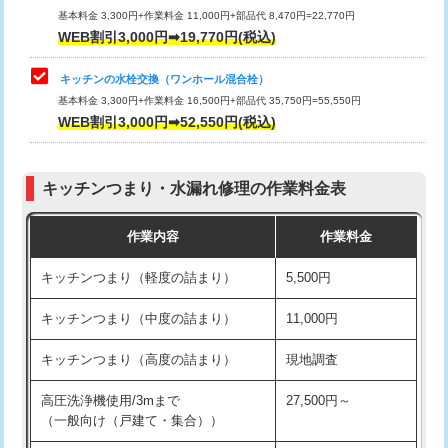
用/3ｍまで)
基本料金 3,300円+作業料金 11,000円+部品代 8,470円=22,770円
止水・漏水調査・防水処理・清掃・修
33,000円
WEB割引3,000円➡19,770円(税込)
理・調整・分解・加工など（重作業）
給水管工事※（塩ビ管（VP・HI）使
+8,800円
用（追加）/3ｍ超え)
キッチンの水栓交換（ワンホール混合栓）
お風呂タンク脱着
16,500円
基本料金 3,300円+作業料金 16,500円+部品代 35,750円=55,550円
給水管工事※（ライニング鋼管・銅
44,000円
WEB割引3,000円➡52,550円(税込)
その他部品の脱着
8,800円～
管・ポリ管・HT管使用/3ｍまで)
交換・取付（タンク）
22,000円+材料費
給水管工事※（ライニング鋼管・銅
+8,800円
管・ポリ管・HT管使用/3ｍ超え)
キッチンつまり・水漏れ修理の作業料金表
交換・取付(単水栓（壁付・デッキ
13,200円+材料費
式）)
排水管工事（土の掘削・埋め戻し作
11,000円~
作業内容
作業料金
業）
交換・取付(混合水栓（壁付・デッキ
16,500円+材料費
キッチンつまり（軽度の詰まり）
5,500円
式・ワンホール）)
排水管工事（排水管工事/3ｍまで）
55,000円
キッチンつまり（中度の詰まり）
11,000円
交換・取付(排水栓・排水トラップ
22,000円+材料費
排水管工事（追加 排水管工事/3ｍ超
+11,000円
（P/S/ポップアップ））
え）
キッチンつまり（高度の詰まり）
現地調査
交換・取付（その他部品）
11,000円+材料費
マス交換（土の掘削・埋め戻し作業）
11,000円~
高圧洗浄機使用/3mまで
27,500円～
（一般向け（戸建て・集合））
持込商品取付（単水栓）
13,200円
マス交換（深さ50㎝未満）
55,000円