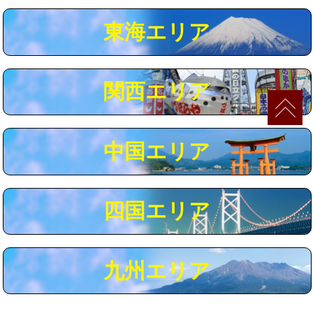
マス交換（深さ50㎝以上）
66,000円
東海エリア
コンクリート斫り（厚さ10㎝まで）
27,500円
コンクリート斫り（厚さ10㎝超え）
38,500円
関西エリア
モルタル補修（厚さ10㎝まで）
27,500円
モルタル補修（厚さ10㎝超え）
38,500円
中国エリア
追加人工
16,500円
廃棄・処分
現場見積
四国エリア
※給水管工事は20mmまでの価格です。
九州エリア