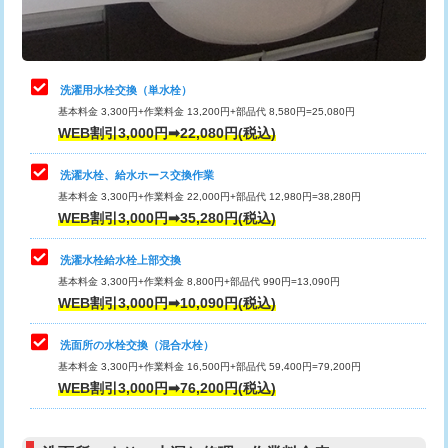
理・調整・分解・加工など（軽作業）
給水管工事※（ライニング鋼管・銅
44,000円
管・ポリ管・HT管使用/3ｍまで)
止水・漏水調査・防水処理・清掃・修
22,000円
理・調整・分解・加工など（中作業）
給水管工事※（ライニング鋼管・銅
+8,800円
洗濯用水栓交換（単水栓）
管・ポリ管・HT管使用/3ｍ超え)
基本料金 3,300円+作業料金 13,200円+部品代 8,580円=25,080円
止水・漏水調査・防水処理・清掃・修
33,000円
WEB割引3,000円➡22,080円(税込)
理・調整・分解・加工など（重作業）
排水管工事（土の掘削・埋め戻し作
11,000円~
業）
洗濯水栓、給水ホース交換作業
キッチンタンク脱着
16,500円
基本料金 3,300円+作業料金 22,000円+部品代 12,980円=38,280円
排水管工事（排水管工事/3ｍまで）
55,000円
WEB割引3,000円➡35,280円(税込)
その他部品の脱着
8,800円～
排水管工事（追加 排水管工事/3ｍ超
+11,000円
交換・取付（タンク）
22,000円+材料費
洗濯水栓給水栓上部交換
え）
基本料金 3,300円+作業料金 8,800円+部品代 990円=13,090円
交換・取付(単水栓（壁付・デッキ
13,200円+材料費
WEB割引3,000円➡10,090円(税込)
マス交換（土の掘削・埋め戻し作業）
11,000円~
式）)
洗面所の水栓交換（混合水栓）
マス交換（深さ50㎝未満）
55,000円
交換・取付(混合水栓（壁付・デッキ
16,500円+材料費
基本料金 3,300円+作業料金 16,500円+部品代 59,400円=79,200円
式・ワンホール）)
WEB割引3,000円➡76,200円(税込)
マス交換（深さ50㎝以上）
66,000円
交換・取付(排水栓・排水トラップ
22,000円+材料費
コンクリート斫り（厚さ10㎝まで）
27,500円
（P/S/ポップアップ））