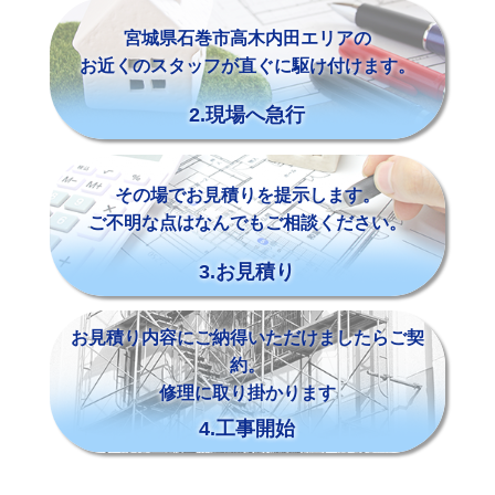
宮城県石巻市高木内田エリアの
お近くのスタッフが直ぐに駆け付けます。
2.現場へ急行
その場でお見積りを提示します。
ご不明な点はなんでもご相談ください。
3.お見積り
お見積り内容にご納得いただけましたらご契
約。
修理に取り掛かります
4.工事開始