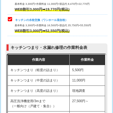
用/3ｍまで)
基本料金 3,300円+作業料金 11,000円+部品代 8,470円=22,770円
止水・漏水調査・防水処理・清掃・修
33,000円
WEB割引3,000円➡19,770円(税込)
理・調整・分解・加工など（重作業）
給水管工事※（塩ビ管（VP・HI）使
+8,800円
用（追加）/3ｍ超え)
キッチンの水栓交換（ワンホール混合栓）
お風呂タンク脱着
16,500円
基本料金 3,300円+作業料金 16,500円+部品代 35,750円=55,550円
給水管工事※（ライニング鋼管・銅
44,000円
WEB割引3,000円➡52,550円(税込)
その他部品の脱着
8,800円～
管・ポリ管・HT管使用/3ｍまで)
交換・取付（タンク）
22,000円+材料費
給水管工事※（ライニング鋼管・銅
+8,800円
管・ポリ管・HT管使用/3ｍ超え)
キッチンつまり・水漏れ修理の作業料金表
交換・取付(単水栓（壁付・デッキ
13,200円+材料費
式）)
排水管工事（土の掘削・埋め戻し作
11,000円~
作業内容
作業料金
業）
交換・取付(混合水栓（壁付・デッキ
16,500円+材料費
キッチンつまり（軽度の詰まり）
5,500円
式・ワンホール）)
排水管工事（排水管工事/3ｍまで）
55,000円
キッチンつまり（中度の詰まり）
11,000円
交換・取付(排水栓・排水トラップ
22,000円+材料費
排水管工事（追加 排水管工事/3ｍ超
+11,000円
（P/S/ポップアップ））
え）
キッチンつまり（高度の詰まり）
現地調査
交換・取付（その他部品）
11,000円+材料費
マス交換（土の掘削・埋め戻し作業）
11,000円~
高圧洗浄機使用/3mまで
27,500円～
（一般向け（戸建て・集合））
持込商品取付（単水栓）
13,200円
マス交換（深さ50㎝未満）
55,000円