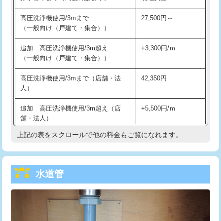
給水管工事※（バンド止め)
3,300円
高圧洗浄機使用/3mまで
27,500円～
（一般向け（戸建て・集合））
給水管工事※（支持金具設置)
5,500円
追加 高圧洗浄機使用/3m超え
+3,300円/ｍ
給水管工事※（保温材使用（バンド止
5,500円
（一般向け（戸建て・集合））
め込み）)
高圧洗浄機使用/3mまで（店舗・法
42,350円
給水管工事※（土の掘削・埋め戻し作
11,000円
人）
業)
追加 高圧洗浄機使用/3m超え（店
+5,500円/ｍ
給水管工事※（塩ビ管（VP・HI）使
33,000円
舗・法人）
用/3ｍまで)
上記の表をスクロールで他の料金もご覧になれます。
高度高圧洗浄換
現地調査
給水管工事※（塩ビ管（VP・HI）使
+8,800円
用（追加）/3ｍ超え)
トーラー作業
16,500円
給水管工事※（ライニング鋼管・銅
44,000円
水道管
トーラー機使用/3mまで
33,000円
管・ポリ管・HT管使用/3ｍまで)
追加トーラー機使用/3m超え
+3,300円
給水管工事※（ライニング鋼管・銅
+8,800円
管・ポリ管・HT管使用/3ｍ超え)
カメラ調査
33,000円