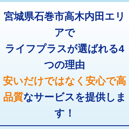
トーラー機使用/3mまで
33,000円
マス交換（深さ50㎝以上）
66,000円
宮城県石巻市高木内田エリ
追加トーラー機使用/3m超え
+3,300円
コンクリート斫り（厚さ10㎝まで）
27,500円
カメラ調査
33,000円
アで
コンクリート斫り（厚さ10㎝超え）
38,500円
桝清掃
8,800円
ライフプラスが選ばれる4
モルタル補修（厚さ10㎝まで）
27,500円
止水・漏水調査・防水処理・清掃・修
11,000円
理・調整・分解・加工など（軽作業）
モルタル補修（厚さ10㎝超え）
38,500円
つの理由
止水・漏水調査・防水処理・清掃・修
22,000円
追加人工
16,500円
理・調整・分解・加工など（中作業）
安いだけではなく安心で高
廃棄・処分
現場見積
止水・漏水調査・防水処理・清掃・修
33,000円
理・調整・分解・加工など（重作業）
品質
なサービスを提供しま
その他部品の脱着
8,800円～
す！
交換・取付（タンク）
22,000円+材料費
交換・取付(単水栓（壁付・デッキ
13,200円+材料費