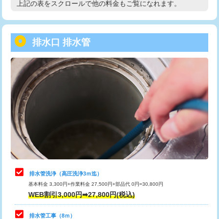
上記の表をスクロールで他の料金もご覧になれます。
高度高圧洗浄換
現地調査
用/3ｍまで)
トーラー作業
16,500円
給水管工事※（塩ビ管（VP・HI）使
+8,800円
用（追加）/3ｍ超え)
排水口 排水管
トーラー機使用/3mまで
33,000円
給水管工事※（ライニング鋼管・銅
44,000円
追加トーラー機使用/3m超え
+3,300円
管・ポリ管・HT管使用/3ｍまで)
カメラ調査
33,000円
給水管工事※（ライニング鋼管・銅
+8,800円
管・ポリ管・HT管使用/3ｍ超え)
桝清掃
8,800円
排水管工事（土の掘削・埋め戻し作
11,000円~
止水・漏水調査・防水処理・清掃・修
11,000円
業）
理・調整・分解・加工など（軽作業）
排水管工事（排水管工事/3ｍまで）
55,000円
止水・漏水調査・防水処理・清掃・修
22,000円
理・調整・分解・加工など（中作業）
排水管工事（追加 排水管工事/3ｍ超
+11,000円
排水管洗浄（高圧洗浄3ｍ迄）
え）
基本料金 3,300円+作業料金 27,500円+部品代 0円=30,800円
止水・漏水調査・防水処理・清掃・修
33,000円
WEB割引3,000円➡27,800円(税込)
理・調整・分解・加工など（重作業）
マス交換（土の掘削・埋め戻し作業）
11,000円~
排水管工事（8ｍ）
その他部品の脱着
8,800円～
マス交換（深さ50㎝未満）
55,000円