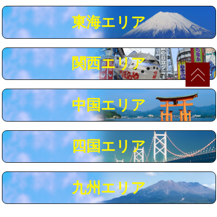
マス交換（深さ50㎝以上）
66,000円
東海エリア
コンクリート斫り（厚さ10㎝まで）
27,500円
コンクリート斫り（厚さ10㎝超え）
38,500円
関西エリア
モルタル補修（厚さ10㎝まで）
27,500円
モルタル補修（厚さ10㎝超え）
38,500円
中国エリア
追加人工
16,500円
廃棄・処分
現場見積
四国エリア
※給水管工事は20mmまでの価格です。
九州エリア