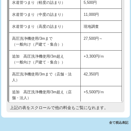
水道管つまり（軽度の詰まり）
5,500円
交換・取付(排水栓・排水トラップ
22,000円+材料費
洗面台設置
38,500円
（P/S/ポップアップ））
水道管つまり（中度の詰まり）
11,000円
化粧台設置
22,000円
交換・取付（その他部品）
11,000円+材料費
水道管つまり（高度の詰まり）
現地調査
追加人工
16,500円
持込商品取付（単水栓）
13,200円
高圧洗浄機使用/3mまで
27,500円～
廃棄・処分
現場見積
（一般向け（戸建て・集合））
持込商品取付（混合水栓）
16,500円
※給水管工事は20mmまでの価格です。
追加 高圧洗浄機使用/3m超え
+3,300円/ｍ
持込商品取付（浄水器・分岐水栓）
16,500円
（一般向け（戸建て・集合））
排水管工事（土の掘削・埋め戻し作
11,000円~
高圧洗浄機使用/3mまで（店舗・法
42,350円
業）
人）
排水管工事（排水管工事/3ｍまで）
55,000円
追加 高圧洗浄機使用/3m超え（店
+5,500円/ｍ
舗・法人）
排水管工事（追加 排水管工事/3ｍ超
+11,000円
え）
上記の表をスクロールで他の料金もご覧になれます。
高度高圧洗浄換
現地調査
マス交換（土の掘削・埋め戻し作業）
11,000円~
トーラー作業
16,500円
全て税込表記
マス交換（深さ50㎝未満）
55,000円