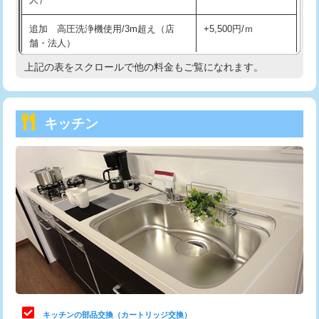
持込商品取付（混合水栓）
16,500円
追加 高圧洗浄機使用/3m超え（店
+5,500円/ｍ
持込商品取付（浄水器・分岐水栓）
16,500円
舗・法人）
持込商品取付（温水洗浄便座）
22,000円
上記の表をスクロールで他の料金もご覧になれます。
高度高圧洗浄換
現地調査
持込商品取付（普通便座⇔温水洗浄便
22,000円
トーラー作業
16,500円
座）
キッチン
トーラー機使用/3mまで
33,000円
給水管工事※（ホール加工)
16,500円
追加トーラー機使用/3m超え
+3,300円
給水管工事※（バンド止め)
3,300円
カメラ調査
33,000円
給水管工事※（支持金具設置)
5,500円
桝清掃
8,800円
給水管工事※（保温材使用（バンド止
5,500円
め込み）)
止水・漏水調査・防水処理・清掃・修
11,000円
理・調整・分解・加工など（軽作業）
給水管工事※（土の掘削・埋め戻し作
11,000円
業)
止水・漏水調査・防水処理・清掃・修
22,000円
理・調整・分解・加工など（中作業）
給水管工事※（塩ビ管（VP・HI）使
33,000円
キッチンの部品交換（カートリッジ交換）