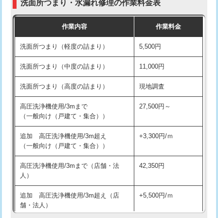
洗面所つまり・水漏れ修理の作業料金表
コンクリート斫り（厚さ10㎝超え）
38,500円
交換・取付（その他部品）
11,000円+材料費
作業内容
作業料金
モルタル補修（厚さ10㎝まで）
27,500円
持込商品取付（単水栓）
13,200円
洗面所つまり（軽度の詰まり）
5,500円
モルタル補修（厚さ10㎝超え）
38,500円
持込商品取付（混合水栓）
16,500円
洗面所つまり（中度の詰まり）
11,000円
洗面台設置
38,500円
持込商品取付（浄水器・分岐水栓）
16,500円
洗面所つまり（高度の詰まり）
現地調査
バスタブ設置
現場見積
給水管工事※（ホール加工)
16,500円
高圧洗浄機使用/3mまで
27,500円～
追加人工
16,500円
（一般向け（戸建て・集合））
給水管工事※（バンド止め)
3,300円
廃棄・処分
現場見積
追加 高圧洗浄機使用/3m超え
+3,300円/ｍ
給水管工事※（支持金具設置)
5,500円
（一般向け（戸建て・集合））
※給水管工事は20mmまでの価格です。
給水管工事※（保温材使用（バンド止
5,500円
高圧洗浄機使用/3mまで（店舗・法
42,350円
め込み）)
人）
給水管工事※（土の掘削・埋め戻し作
11,000円
追加 高圧洗浄機使用/3m超え（店
+5,500円/ｍ
業)
舗・法人）
給水管工事※（塩ビ管（VP・HI）使
33,000円