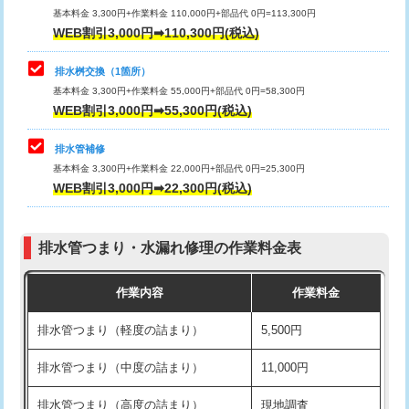
基本料金 3,300円+作業料金 110,000円+部品代 0円=113,300円
WEB割引3,000円➡110,300円(税込)
交換・取付（タンク）
22,000円+材料費
マス交換（深さ50㎝以上）
66,000円
交換・取付(単水栓（壁付・デッキ
13,200円+材料費
コンクリート斫り（厚さ10㎝まで）
27,500円
排水桝交換（1箇所）
式）)
基本料金 3,300円+作業料金 55,000円+部品代 0円=58,300円
コンクリート斫り（厚さ10㎝超え）
38,500円
WEB割引3,000円➡55,300円(税込)
交換・取付(混合水栓（壁付・デッキ
16,500円+材料費
式・ワンホール）)
モルタル補修（厚さ10㎝まで）
27,500円
排水管補修
基本料金 3,300円+作業料金 22,000円+部品代 0円=25,300円
交換・取付(排水栓・排水トラップ
22,000円+材料費
モルタル補修（厚さ10㎝超え）
38,500円
WEB割引3,000円➡22,300円(税込)
（P/S/ポップアップ））
台所シンク・作業台設置
現場見積
交換・取付（その他部品）
11,000円+材料費
排水管つまり・水漏れ修理の作業料金表
追加人工
16,500円
持込商品取付（単水栓）
13,200円
作業内容
作業料金
廃棄・処分
現場見積
持込商品取付（混合水栓）
16,500円
排水管つまり（軽度の詰まり）
5,500円
※給水管工事は20mmまでの価格です。
持込商品取付（浄水器・分岐水栓）
16,500円
排水管つまり（中度の詰まり）
11,000円
給水管工事※（ホール加工)
16,500円
排水管つまり（高度の詰まり）
現地調査