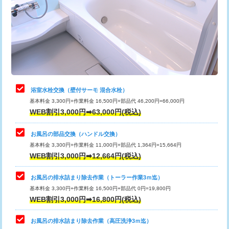
桝清掃
8,800円
止水・漏水調査・防水処理・清掃・修
11,000円
理・調整・分解・加工など（軽作業）
止水・漏水調査・防水処理・清掃・修
22,000円
理・調整・分解・加工など（中作業）
浴室水栓交換（壁付サーモ 混合水栓）
基本料金 3,300円+作業料金 16,500円+部品代 46,200円=66,000円
止水・漏水調査・防水処理・清掃・修
33,000円
WEB割引3,000円➡63,000円(税込)
理・調整・分解・加工など（重作業）
お風呂の部品交換（ハンドル交換）
トイレタンク脱着
16,500円
基本料金 3,300円+作業料金 11,000円+部品代 1,364円=15,664円
WEB割引3,000円➡12,664円(税込)
トイレ便器脱着
16,500円
タンクレストイレ脱着
33,000円
お風呂の排水詰まり除去作業（トーラー作業3ｍ迄）
基本料金 3,300円+作業料金 16,500円+部品代 0円=19,800円
小便器トイレ脱着
現地見積
WEB割引3,000円➡16,800円(税込)
その他部品の脱着
8,800円～
お風呂の排水詰まり除去作業（高圧洗浄3ｍ迄）