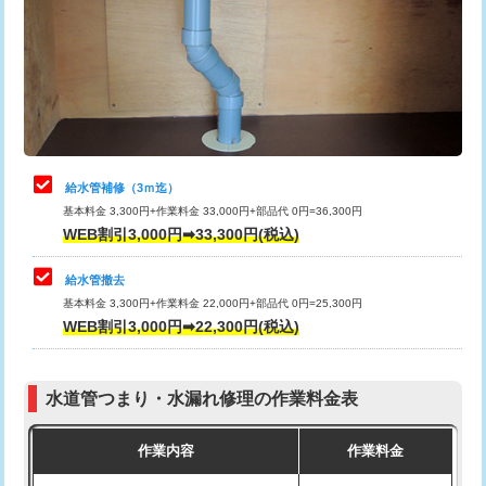
排水管工事（土の掘削・埋め戻し作
11,000円~
桝清掃
8,800円
業）
止水・漏水調査・防水処理・清掃・修
11,000円
排水管工事（排水管工事/3ｍまで）
55,000円
理・調整・分解・加工など（軽作業）
排水管工事（追加 排水管工事/3ｍ超
+11,000円
止水・漏水調査・防水処理・清掃・修
22,000円
え）
理・調整・分解・加工など（中作業）
給水管補修（3ｍ迄）
マス交換（土の掘削・埋め戻し作業）
11,000円~
基本料金 3,300円+作業料金 33,000円+部品代 0円=36,300円
止水・漏水調査・防水処理・清掃・修
33,000円
WEB割引3,000円➡33,300円(税込)
理・調整・分解・加工など（重作業）
マス交換（深さ50㎝未満）
55,000円
給水管撤去
その他部品の脱着
8,800円～
マス交換（深さ50㎝以上）
66,000円
基本料金 3,300円+作業料金 22,000円+部品代 0円=25,300円
WEB割引3,000円➡22,300円(税込)
交換・取付（タンク）
22,000円+材料費
コンクリート斫り（厚さ10㎝まで）
27,500円
交換・取付(単水栓（壁付・デッキ
13,200円+材料費
コンクリート斫り（厚さ10㎝超え）
38,500円
式）)
水道管つまり・水漏れ修理の作業料金表
モルタル補修（厚さ10㎝まで）
27,500円
交換・取付(混合水栓（壁付・デッキ
16,500円+材料費
作業内容
作業料金
式・ワンホール）)
モルタル補修（厚さ10㎝超え）
38,500円