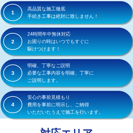
式）)
高品質な施工徹底
1
交換・取付(混合水栓（壁付・デッキ
16,500円+材料費
手続き工事は絶対に致しません！
式・ワンホール）)
交換・取付(排水栓・排水トラップ
22,000円+材料費
24時間年中無休対応
（P/S/ポップアップ））
2
お困りの時はいつでもすぐに
駆けつけます！
交換・取付（その他部品）
11,000円+材料費
持込商品取付（単水栓）
13,200円
明確、丁寧なご説明
3
必要な工事内容を明確、丁寧に
持込商品取付（混合水栓）
16,500円
ご説明します。
持込商品取付（浄水器・分岐水栓）
16,500円
安心の事前見積もり
給水管工事※（ホール加工)
16,500円
4
費用を事前に明示し、ご納得
いただいたうえで施工を行います。
給水管工事※（バンド止め)
3,300円
給水管工事※（支持金具設置)
5,500円