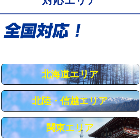
対応エリア
給水管工事※（保温材使用（バンド止
5,500円
め込み）)
給水管工事※（土の掘削・埋め戻し作
11,000円
業)
給水管工事※（塩ビ管（VP・HI）使
33,000円
用/3ｍまで)
給水管工事※（塩ビ管（VP・HI）使
+8,800円
用（追加）/3ｍ超え)
北海道エリア
給水管工事※（ライニング鋼管・銅
44,000円
管・ポリ管・HT管使用/3ｍまで)
北陸・信越エリア
給水管工事※（ライニング鋼管・銅
+8,800円
管・ポリ管・HT管使用/3ｍ超え)
マス交換（土の掘削・埋め戻し作業）
11,000円~
関東エリア
マス交換（深さ50㎝未満）
55,000円