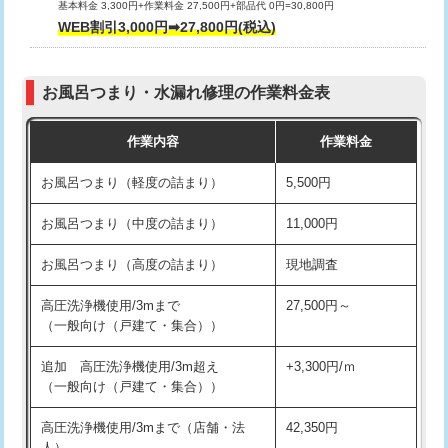
基本料金 3,300円+作業料金 27,500円+部品代 0円=30,800円
交換・取付（タンク）
22,000円+材料費
WEB割引3,000円➡27,800円(税込)
交換・取付（便器）
22,000円+材料費
お風呂つまり・水漏れ修理の作業料金表
交換・取付（普通便座）
11,000円+材料費
作業内容
作業料金
交換・取付（温水洗浄便座）
16,500円+材料費
お風呂つまり（軽度の詰まり）
5,500円
交換・取付(単水栓（壁付・デッキ
13,200円+材料費
式）)
お風呂つまり（中度の詰まり）
11,000円
交換・取付(混合水栓（壁付・デッキ
16,500円+材料費
お風呂つまり（高度の詰まり）
現地調査
式・ワンホール）)
高圧洗浄機使用/3mまで
27,500円～
交換・取付(排水栓・排水トラップ
22,000円+材料費
（一般向け（戸建て・集合））
（P/S/ポップアップ））
追加 高圧洗浄機使用/3m超え
+3,300円/ｍ
交換・取付（その他部品）
11,000円+材料費
（一般向け（戸建て・集合））
持込商品取付（単水栓）
13,200円
高圧洗浄機使用/3mまで（店舗・法
42,350円
人）