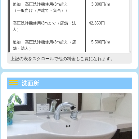
追加 高圧洗浄機使用/3m超え
+3,300円/ｍ
持込商品取付（混合水栓）
16,500円
マス交換（深さ50㎝以上）
66,000円
（一般向け（戸建て・集合））
持込商品取付（浄水器・分岐水栓）
16,500円
コンクリート斫り（厚さ10㎝まで）
27,500円
高圧洗浄機使用/3mまで（店舗・法
42,350円
人）
給水管工事※（ホール加工)
16,500円
コンクリート斫り（厚さ10㎝超え）
38,500円
追加 高圧洗浄機使用/3m超え（店
+5,500円/ｍ
給水管工事※（バンド止め)
3,300円
モルタル補修（厚さ10㎝まで）
27,500円
舗・法人）
給水管工事※（支持金具設置)
5,500円
モルタル補修（厚さ10㎝超え）
38,500円
上記の表をスクロールで他の料金もご覧になれます。
高度高圧洗浄換
現地調査
給水管工事※（保温材使用（バンド止
5,500円
洗面台設置
38,500円
トーラー作業
16,500円
め込み）)
洗面所
追加人工
16,500円
トーラー機使用/3mまで
33,000円
給水管工事※（土の掘削・埋め戻し作
11,000円
業)
廃棄・処分
現場見積
追加トーラー機使用/3m超え
+3,300円
給水管工事※（塩ビ管（VP・HI）使
33,000円
※給水管工事は20mmまでの価格です。
カメラ調査
33,000円
用/3ｍまで)
桝清掃
8,800円
給水管工事※（塩ビ管（VP・HI）使
+8,800円
用（追加）/3ｍ超え)
止水・漏水調査・防水処理・清掃・修
11,000円