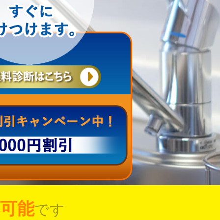
可能
です