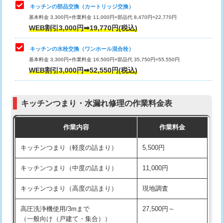
給水管工事※（塩ビ管（VP・HI）使
33,000円
キッチンの部品交換（カートリッジ交換）
用/3ｍまで)
基本料金 3,300円+作業料金 11,000円+部品代 8,470円=22,770円
止水・漏水調査・防水処理・清掃・修
33,000円
WEB割引3,000円➡19,770円(税込)
理・調整・分解・加工など（重作業）
給水管工事※（塩ビ管（VP・HI）使
+8,800円
用（追加）/3ｍ超え)
キッチンの水栓交換（ワンホール混合栓）
お風呂タンク脱着
16,500円
基本料金 3,300円+作業料金 16,500円+部品代 35,750円=55,550円
給水管工事※（ライニング鋼管・銅
44,000円
WEB割引3,000円➡52,550円(税込)
その他部品の脱着
8,800円～
管・ポリ管・HT管使用/3ｍまで)
交換・取付（タンク）
22,000円+材料費
給水管工事※（ライニング鋼管・銅
+8,800円
管・ポリ管・HT管使用/3ｍ超え)
キッチンつまり・水漏れ修理の作業料金表
交換・取付(単水栓（壁付・デッキ
13,200円+材料費
式）)
排水管工事（土の掘削・埋め戻し作
11,000円~
作業内容
作業料金
業）
交換・取付(混合水栓（壁付・デッキ
16,500円+材料費
キッチンつまり（軽度の詰まり）
5,500円
式・ワンホール）)
排水管工事（排水管工事/3ｍまで）
55,000円
キッチンつまり（中度の詰まり）
11,000円
交換・取付(排水栓・排水トラップ
22,000円+材料費
排水管工事（追加 排水管工事/3ｍ超
+11,000円
（P/S/ポップアップ））
え）
キッチンつまり（高度の詰まり）
現地調査
交換・取付（その他部品）
11,000円+材料費
マス交換（土の掘削・埋め戻し作業）
11,000円~
高圧洗浄機使用/3mまで
27,500円～
（一般向け（戸建て・集合））