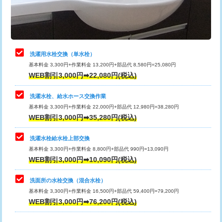
用（追加）/3ｍ超え)
止水・漏水調査・防水処理・清掃・修
11,000円
理・調整・分解・加工など（軽作業）
給水管工事※（ライニング鋼管・銅
44,000円
管・ポリ管・HT管使用/3ｍまで)
止水・漏水調査・防水処理・清掃・修
22,000円
理・調整・分解・加工など（中作業）
給水管工事※（ライニング鋼管・銅
+8,800円
洗濯用水栓交換（単水栓）
管・ポリ管・HT管使用/3ｍ超え)
基本料金 3,300円+作業料金 13,200円+部品代 8,580円=25,080円
止水・漏水調査・防水処理・清掃・修
33,000円
WEB割引3,000円➡22,080円(税込)
理・調整・分解・加工など（重作業）
排水管工事（土の掘削・埋め戻し作
11,000円~
業）
洗濯水栓、給水ホース交換作業
キッチンタンク脱着
16,500円
基本料金 3,300円+作業料金 22,000円+部品代 12,980円=38,280円
排水管工事（排水管工事/3ｍまで）
55,000円
WEB割引3,000円➡35,280円(税込)
その他部品の脱着
8,800円～
排水管工事（追加 排水管工事/3ｍ超
+11,000円
交換・取付（タンク）
22,000円+材料費
洗濯水栓給水栓上部交換
え）
基本料金 3,300円+作業料金 8,800円+部品代 990円=13,090円
交換・取付(単水栓（壁付・デッキ
13,200円+材料費
WEB割引3,000円➡10,090円(税込)
マス交換（土の掘削・埋め戻し作業）
11,000円~
式）)
洗面所の水栓交換（混合水栓）
マス交換（深さ50㎝未満）
55,000円
交換・取付(混合水栓（壁付・デッキ
16,500円+材料費
基本料金 3,300円+作業料金 16,500円+部品代 59,400円=79,200円
式・ワンホール）)
WEB割引3,000円➡76,200円(税込)
マス交換（深さ50㎝以上）
66,000円
交換・取付(排水栓・排水トラップ
22,000円+材料費