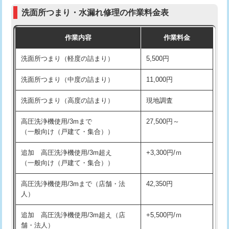
コンクリート斫り（厚さ10㎝まで）
27,500円
（P/S/ポップアップ））
洗面所つまり・水漏れ修理の作業料金表
コンクリート斫り（厚さ10㎝超え）
38,500円
交換・取付（その他部品）
11,000円+材料費
作業内容
作業料金
モルタル補修（厚さ10㎝まで）
27,500円
持込商品取付（単水栓）
13,200円
洗面所つまり（軽度の詰まり）
5,500円
モルタル補修（厚さ10㎝超え）
38,500円
持込商品取付（混合水栓）
16,500円
洗面所つまり（中度の詰まり）
11,000円
洗面台設置
38,500円
持込商品取付（浄水器・分岐水栓）
16,500円
洗面所つまり（高度の詰まり）
現地調査
バスタブ設置
現場見積
給水管工事※（ホール加工)
16,500円
高圧洗浄機使用/3mまで
27,500円～
追加人工
16,500円
（一般向け（戸建て・集合））
給水管工事※（バンド止め)
3,300円
廃棄・処分
現場見積
追加 高圧洗浄機使用/3m超え
+3,300円/ｍ
給水管工事※（支持金具設置)
5,500円
（一般向け（戸建て・集合））
※給水管工事は20mmまでの価格です。
給水管工事※（保温材使用（バンド止
5,500円
高圧洗浄機使用/3mまで（店舗・法
42,350円
め込み）)
人）
給水管工事※（土の掘削・埋め戻し作
11,000円
追加 高圧洗浄機使用/3m超え（店
+5,500円/ｍ
業)
舗・法人）