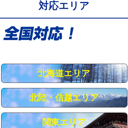
対応エリア
給水管工事※（保温材使用（バンド止
5,500円
め込み）)
給水管工事※（土の掘削・埋め戻し作
11,000円
業)
給水管工事※（塩ビ管（VP・HI）使
33,000円
用/3ｍまで)
給水管工事※（塩ビ管（VP・HI）使
+8,800円
用（追加）/3ｍ超え)
北海道エリア
給水管工事※（ライニング鋼管・銅
44,000円
管・ポリ管・HT管使用/3ｍまで)
北陸・信越エリア
給水管工事※（ライニング鋼管・銅
+8,800円
管・ポリ管・HT管使用/3ｍ超え)
マス交換（土の掘削・埋め戻し作業）
11,000円~
関東エリア
マス交換（深さ50㎝未満）
55,000円