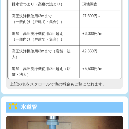
排水管つまり（高度の詰まり）
現地調査
給水管工事※（バンド止め)
3,300円
高圧洗浄機使用/3mまで
27,500円～
（一般向け（戸建て・集合））
給水管工事※（支持金具設置)
5,500円
追加 高圧洗浄機使用/3m超え
+3,300円/ｍ
給水管工事※（保温材使用（バンド止
5,500円
（一般向け（戸建て・集合））
め込み）)
高圧洗浄機使用/3mまで（店舗・法
42,350円
給水管工事※（土の掘削・埋め戻し作
11,000円
人）
業)
追加 高圧洗浄機使用/3m超え（店
+5,500円/ｍ
給水管工事※（塩ビ管（VP・HI）使
33,000円
舗・法人）
用/3ｍまで)
上記の表をスクロールで他の料金もご覧になれます。
高度高圧洗浄換
現地調査
給水管工事※（塩ビ管（VP・HI）使
+8,800円
用（追加）/3ｍ超え)
トーラー作業
16,500円
給水管工事※（ライニング鋼管・銅
44,000円
水道管
トーラー機使用/3mまで
33,000円
管・ポリ管・HT管使用/3ｍまで)
追加トーラー機使用/3m超え
+3,300円
給水管工事※（ライニング鋼管・銅
+8,800円
管・ポリ管・HT管使用/3ｍ超え)