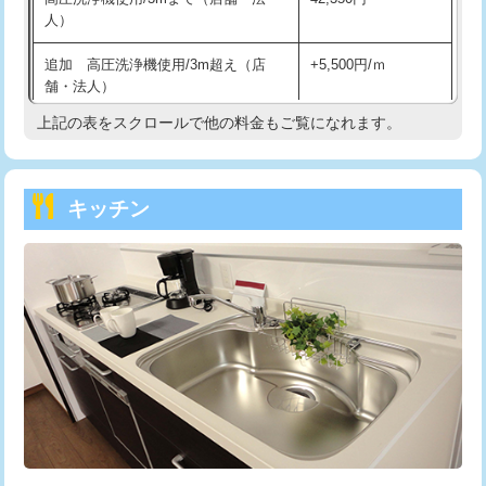
人）
持込商品取付（混合水栓）
16,500円
追加 高圧洗浄機使用/3m超え（店
+5,500円/ｍ
持込商品取付（浄水器・分岐水栓）
16,500円
舗・法人）
持込商品取付（温水洗浄便座）
22,000円
上記の表をスクロールで他の料金もご覧になれます。
高度高圧洗浄換
現地調査
持込商品取付（普通便座⇔温水洗浄便
22,000円
トーラー作業
16,500円
座）
キッチン
トーラー機使用/3mまで
33,000円
給水管工事※（ホール加工)
16,500円
追加トーラー機使用/3m超え
+3,300円
給水管工事※（バンド止め)
3,300円
カメラ調査
33,000円
給水管工事※（支持金具設置)
5,500円
桝清掃
8,800円
給水管工事※（保温材使用（バンド止
5,500円
め込み）)
止水・漏水調査・防水処理・清掃・修
11,000円
理・調整・分解・加工など（軽作業）
給水管工事※（土の掘削・埋め戻し作
11,000円
業)
止水・漏水調査・防水処理・清掃・修
22,000円
理・調整・分解・加工など（中作業）