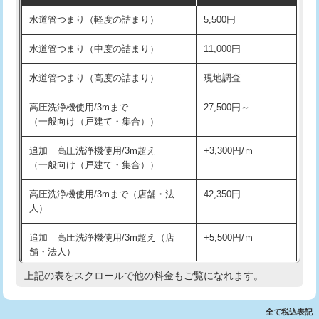
水道管つまり（軽度の詰まり）
5,500円
交換・取付(排水栓・排水トラップ
22,000円+材料費
洗面台設置
38,500円
（P/S/ポップアップ））
水道管つまり（中度の詰まり）
11,000円
化粧台設置
22,000円
交換・取付（その他部品）
11,000円+材料費
水道管つまり（高度の詰まり）
現地調査
追加人工
16,500円
持込商品取付（単水栓）
13,200円
高圧洗浄機使用/3mまで
27,500円～
廃棄・処分
現場見積
（一般向け（戸建て・集合））
持込商品取付（混合水栓）
16,500円
※給水管工事は20mmまでの価格です。
追加 高圧洗浄機使用/3m超え
+3,300円/ｍ
持込商品取付（浄水器・分岐水栓）
16,500円
（一般向け（戸建て・集合））
排水管工事（土の掘削・埋め戻し作
11,000円~
高圧洗浄機使用/3mまで（店舗・法
42,350円
業）
人）
排水管工事（排水管工事/3ｍまで）
55,000円
追加 高圧洗浄機使用/3m超え（店
+5,500円/ｍ
舗・法人）
排水管工事（追加 排水管工事/3ｍ超
+11,000円
え）
上記の表をスクロールで他の料金もご覧になれます。
高度高圧洗浄換
現地調査
マス交換（土の掘削・埋め戻し作業）
11,000円~
トーラー作業
16,500円
全て税込表記