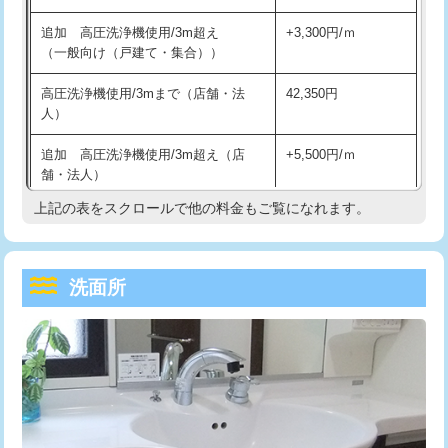
持込商品取付（単水栓）
13,200円
マス交換（深さ50㎝未満）
55,000円
追加 高圧洗浄機使用/3m超え
+3,300円/ｍ
持込商品取付（混合水栓）
16,500円
マス交換（深さ50㎝以上）
66,000円
（一般向け（戸建て・集合））
持込商品取付（浄水器・分岐水栓）
16,500円
コンクリート斫り（厚さ10㎝まで）
27,500円
高圧洗浄機使用/3mまで（店舗・法
42,350円
人）
給水管工事※（ホール加工)
16,500円
コンクリート斫り（厚さ10㎝超え）
38,500円
追加 高圧洗浄機使用/3m超え（店
+5,500円/ｍ
給水管工事※（バンド止め)
3,300円
モルタル補修（厚さ10㎝まで）
27,500円
舗・法人）
給水管工事※（支持金具設置)
5,500円
モルタル補修（厚さ10㎝超え）
38,500円
上記の表をスクロールで他の料金もご覧になれます。
高度高圧洗浄換
現地調査
給水管工事※（保温材使用（バンド止
5,500円
洗面台設置
38,500円
トーラー作業
16,500円
め込み）)
洗面所
追加人工
16,500円
トーラー機使用/3mまで
33,000円
給水管工事※（土の掘削・埋め戻し作
11,000円
業)
廃棄・処分
現場見積
追加トーラー機使用/3m超え
+3,300円
給水管工事※（塩ビ管（VP・HI）使
33,000円
※給水管工事は20mmまでの価格です。
カメラ調査
33,000円
用/3ｍまで)
桝清掃
8,800円
給水管工事※（塩ビ管（VP・HI）使
+8,800円