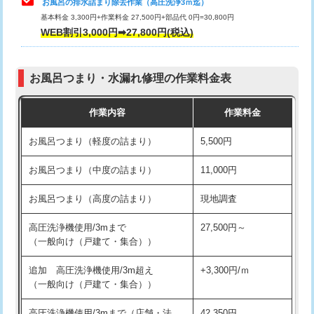
お風呂の排水詰まり除去作業（高圧洗浄3ｍ迄）
基本料金 3,300円+作業料金 27,500円+部品代 0円=30,800円
交換・取付（タンク）
22,000円+材料費
WEB割引3,000円➡27,800円(税込)
交換・取付（便器）
22,000円+材料費
お風呂つまり・水漏れ修理の作業料金表
交換・取付（普通便座）
11,000円+材料費
作業内容
作業料金
交換・取付（温水洗浄便座）
16,500円+材料費
お風呂つまり（軽度の詰まり）
5,500円
交換・取付(単水栓（壁付・デッキ
13,200円+材料費
式）)
お風呂つまり（中度の詰まり）
11,000円
交換・取付(混合水栓（壁付・デッキ
16,500円+材料費
お風呂つまり（高度の詰まり）
現地調査
式・ワンホール）)
高圧洗浄機使用/3mまで
27,500円～
交換・取付(排水栓・排水トラップ
22,000円+材料費
（一般向け（戸建て・集合））
（P/S/ポップアップ））
追加 高圧洗浄機使用/3m超え
+3,300円/ｍ
交換・取付（その他部品）
11,000円+材料費
（一般向け（戸建て・集合））
持込商品取付（単水栓）
13,200円
高圧洗浄機使用/3mまで（店舗・法
42,350円