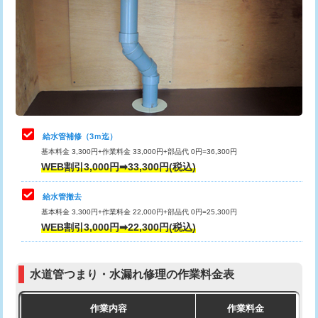
カメラ調査
33,000円
排水管工事（土の掘削・埋め戻し作
11,000円~
桝清掃
8,800円
業）
止水・漏水調査・防水処理・清掃・修
11,000円
排水管工事（排水管工事/3ｍまで）
55,000円
理・調整・分解・加工など（軽作業）
排水管工事（追加 排水管工事/3ｍ超
+11,000円
止水・漏水調査・防水処理・清掃・修
22,000円
え）
理・調整・分解・加工など（中作業）
給水管補修（3ｍ迄）
マス交換（土の掘削・埋め戻し作業）
11,000円~
基本料金 3,300円+作業料金 33,000円+部品代 0円=36,300円
止水・漏水調査・防水処理・清掃・修
33,000円
WEB割引3,000円➡33,300円(税込)
理・調整・分解・加工など（重作業）
マス交換（深さ50㎝未満）
55,000円
給水管撤去
その他部品の脱着
8,800円～
マス交換（深さ50㎝以上）
66,000円
基本料金 3,300円+作業料金 22,000円+部品代 0円=25,300円
WEB割引3,000円➡22,300円(税込)
交換・取付（タンク）
22,000円+材料費
コンクリート斫り（厚さ10㎝まで）
27,500円
交換・取付(単水栓（壁付・デッキ
13,200円+材料費
コンクリート斫り（厚さ10㎝超え）
38,500円
式）)
水道管つまり・水漏れ修理の作業料金表
モルタル補修（厚さ10㎝まで）
27,500円
交換・取付(混合水栓（壁付・デッキ
16,500円+材料費
作業内容
作業料金
式・ワンホール）)
モルタル補修（厚さ10㎝超え）
38,500円