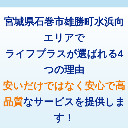
マス交換（深さ50㎝未満）
55,000円
トーラー機使用/3mまで
33,000円
マス交換（深さ50㎝以上）
66,000円
宮城県石巻市雄勝町水浜向
追加トーラー機使用/3m超え
+3,300円
コンクリート斫り（厚さ10㎝まで）
27,500円
カメラ調査
33,000円
エリアで
コンクリート斫り（厚さ10㎝超え）
38,500円
桝清掃
8,800円
ライフプラスが選ばれる4
モルタル補修（厚さ10㎝まで）
27,500円
止水・漏水調査・防水処理・清掃・修
11,000円
理・調整・分解・加工など（軽作業）
モルタル補修（厚さ10㎝超え）
38,500円
つの理由
止水・漏水調査・防水処理・清掃・修
22,000円
追加人工
16,500円
理・調整・分解・加工など（中作業）
安いだけではなく安心で高
廃棄・処分
現場見積
止水・漏水調査・防水処理・清掃・修
33,000円
理・調整・分解・加工など（重作業）
品質
なサービスを提供しま
その他部品の脱着
8,800円～
す！
交換・取付（タンク）
22,000円+材料費