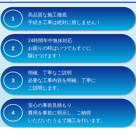
交換・取付(単水栓（壁付・デッキ
13,200円+材料費
式）)
高品質な施工徹底
1
交換・取付(混合水栓（壁付・デッキ
16,500円+材料費
手続き工事は絶対に致しません！
式・ワンホール）)
交換・取付(排水栓・排水トラップ
22,000円+材料費
24時間年中無休対応
（P/S/ポップアップ））
2
お困りの時はいつでもすぐに
駆けつけます！
交換・取付（その他部品）
11,000円+材料費
持込商品取付（単水栓）
13,200円
明確、丁寧なご説明
3
必要な工事内容を明確、丁寧に
持込商品取付（混合水栓）
16,500円
ご説明します。
持込商品取付（浄水器・分岐水栓）
16,500円
安心の事前見積もり
給水管工事※（ホール加工)
16,500円
4
費用を事前に明示し、ご納得
いただいたうえで施工を行います。
給水管工事※（バンド止め)
3,300円
給水管工事※（支持金具設置)
5,500円