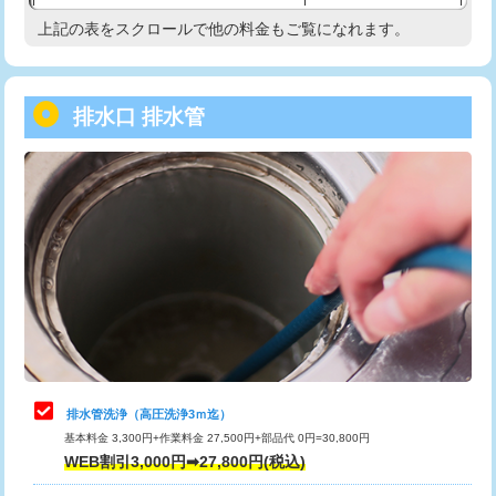
給水管工事※（塩ビ管（VP・HI）使
33,000円
上記の表をスクロールで他の料金もご覧になれます。
高度高圧洗浄換
現地調査
用/3ｍまで)
トーラー作業
16,500円
給水管工事※（塩ビ管（VP・HI）使
+8,800円
用（追加）/3ｍ超え)
排水口 排水管
トーラー機使用/3mまで
33,000円
給水管工事※（ライニング鋼管・銅
44,000円
追加トーラー機使用/3m超え
+3,300円
管・ポリ管・HT管使用/3ｍまで)
カメラ調査
33,000円
給水管工事※（ライニング鋼管・銅
+8,800円
管・ポリ管・HT管使用/3ｍ超え)
桝清掃
8,800円
排水管工事（土の掘削・埋め戻し作
11,000円~
止水・漏水調査・防水処理・清掃・修
11,000円
業）
理・調整・分解・加工など（軽作業）
排水管工事（排水管工事/3ｍまで）
55,000円
止水・漏水調査・防水処理・清掃・修
22,000円
理・調整・分解・加工など（中作業）
排水管工事（追加 排水管工事/3ｍ超
+11,000円
排水管洗浄（高圧洗浄3ｍ迄）
え）
基本料金 3,300円+作業料金 27,500円+部品代 0円=30,800円
止水・漏水調査・防水処理・清掃・修
33,000円
WEB割引3,000円➡27,800円(税込)
理・調整・分解・加工など（重作業）
マス交換（土の掘削・埋め戻し作業）
11,000円~