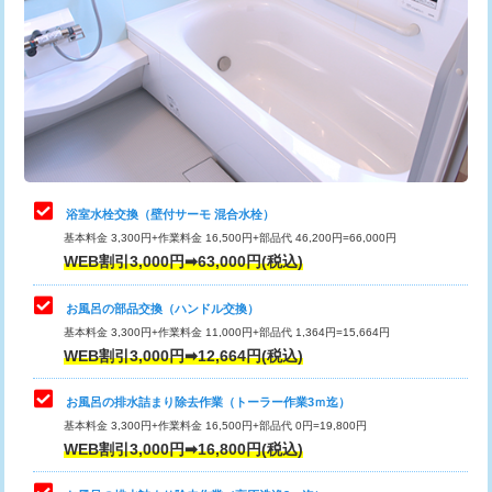
カメラ調査
33,000円
桝清掃
8,800円
止水・漏水調査・防水処理・清掃・修
11,000円
理・調整・分解・加工など（軽作業）
止水・漏水調査・防水処理・清掃・修
22,000円
理・調整・分解・加工など（中作業）
浴室水栓交換（壁付サーモ 混合水栓）
基本料金 3,300円+作業料金 16,500円+部品代 46,200円=66,000円
止水・漏水調査・防水処理・清掃・修
33,000円
WEB割引3,000円➡63,000円(税込)
理・調整・分解・加工など（重作業）
お風呂の部品交換（ハンドル交換）
トイレタンク脱着
16,500円
基本料金 3,300円+作業料金 11,000円+部品代 1,364円=15,664円
WEB割引3,000円➡12,664円(税込)
トイレ便器脱着
16,500円
タンクレストイレ脱着
33,000円
お風呂の排水詰まり除去作業（トーラー作業3ｍ迄）
基本料金 3,300円+作業料金 16,500円+部品代 0円=19,800円
小便器トイレ脱着
現地見積
WEB割引3,000円➡16,800円(税込)
その他部品の脱着
8,800円～