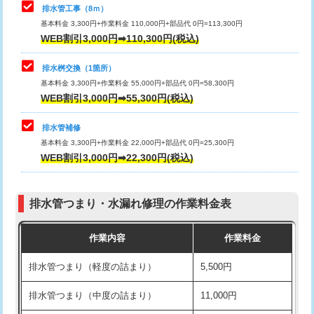
排水管工事（8ｍ）
その他部品の脱着
8,800円～
マス交換（深さ50㎝未満）
55,000円
基本料金 3,300円+作業料金 110,000円+部品代 0円=113,300円
WEB割引3,000円➡110,300円(税込)
交換・取付（タンク）
22,000円+材料費
マス交換（深さ50㎝以上）
66,000円
交換・取付(単水栓（壁付・デッキ
13,200円+材料費
コンクリート斫り（厚さ10㎝まで）
27,500円
排水桝交換（1箇所）
式）)
基本料金 3,300円+作業料金 55,000円+部品代 0円=58,300円
コンクリート斫り（厚さ10㎝超え）
38,500円
WEB割引3,000円➡55,300円(税込)
交換・取付(混合水栓（壁付・デッキ
16,500円+材料費
式・ワンホール）)
モルタル補修（厚さ10㎝まで）
27,500円
排水管補修
基本料金 3,300円+作業料金 22,000円+部品代 0円=25,300円
交換・取付(排水栓・排水トラップ
22,000円+材料費
モルタル補修（厚さ10㎝超え）
38,500円
WEB割引3,000円➡22,300円(税込)
（P/S/ポップアップ））
台所シンク・作業台設置
現場見積
交換・取付（その他部品）
11,000円+材料費
排水管つまり・水漏れ修理の作業料金表
追加人工
16,500円
持込商品取付（単水栓）
13,200円
作業内容
作業料金
廃棄・処分
現場見積
持込商品取付（混合水栓）
16,500円
排水管つまり（軽度の詰まり）
5,500円
※給水管工事は20mmまでの価格です。
持込商品取付（浄水器・分岐水栓）
16,500円
排水管つまり（中度の詰まり）
11,000円
給水管工事※（ホール加工)
16,500円