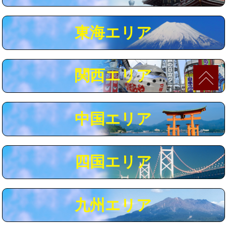
マス交換（深さ50㎝以上）
66,000円
東海エリア
コンクリート斫り（厚さ10㎝まで）
27,500円
コンクリート斫り（厚さ10㎝超え）
38,500円
関西エリア
モルタル補修（厚さ10㎝まで）
27,500円
モルタル補修（厚さ10㎝超え）
38,500円
中国エリア
追加人工
16,500円
廃棄・処分
現場見積
四国エリア
※給水管工事は20mmまでの価格です。
九州エリア