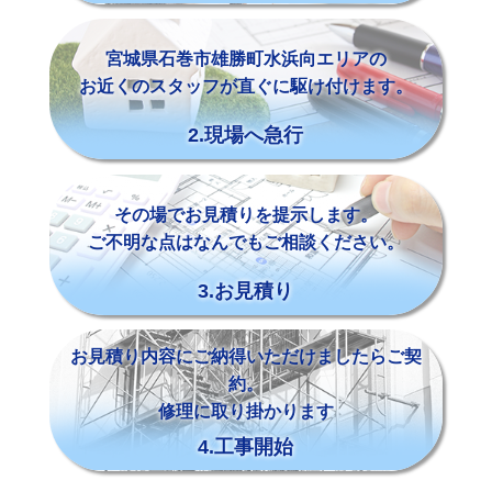
宮城県石巻市雄勝町水浜向エリアの
お近くのスタッフが直ぐに駆け付けます。
2.現場へ急行
その場でお見積りを提示します。
ご不明な点はなんでもご相談ください。
3.お見積り
お見積り内容にご納得いただけましたらご契
約。
修理に取り掛かります
4.工事開始