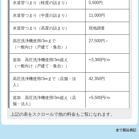
水道管つまり（軽度の詰まり）
5,500円
交換・取付(排水栓・排水トラップ
22,000円+材料費
洗面台設置
38,500円
（P/S/ポップアップ））
水道管つまり（中度の詰まり）
11,000円
化粧台設置
22,000円
交換・取付（その他部品）
11,000円+材料費
水道管つまり（高度の詰まり）
現地調査
追加人工
16,500円
持込商品取付（単水栓）
13,200円
高圧洗浄機使用/3mまで
27,500円～
廃棄・処分
現場見積
（一般向け（戸建て・集合））
持込商品取付（混合水栓）
16,500円
※給水管工事は20mmまでの価格です。
追加 高圧洗浄機使用/3m超え
+3,300円/ｍ
持込商品取付（浄水器・分岐水栓）
16,500円
（一般向け（戸建て・集合））
排水管工事（土の掘削・埋め戻し作
11,000円~
高圧洗浄機使用/3mまで（店舗・法
42,350円
業）
人）
排水管工事（排水管工事/3ｍまで）
55,000円
追加 高圧洗浄機使用/3m超え（店
+5,500円/ｍ
舗・法人）
排水管工事（追加 排水管工事/3ｍ超
+11,000円
え）
上記の表をスクロールで他の料金もご覧になれます。
高度高圧洗浄換
現地調査
マス交換（土の掘削・埋め戻し作業）
11,000円~
トーラー作業
16,500円
全て税込表記
マス交換（深さ50㎝未満）
55,000円