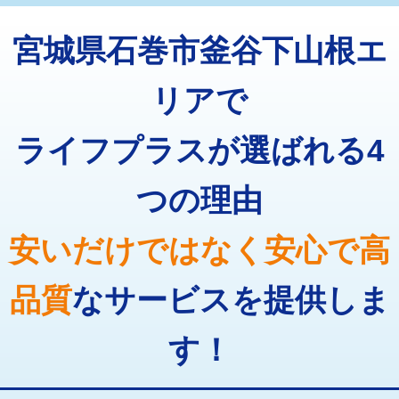
トーラー機使用/3mまで
33,000円
マス交換（深さ50㎝以上）
66,000円
宮城県石巻市釜谷下山根エ
追加トーラー機使用/3m超え
+3,300円
コンクリート斫り（厚さ10㎝まで）
27,500円
カメラ調査
33,000円
リアで
コンクリート斫り（厚さ10㎝超え）
38,500円
桝清掃
8,800円
ライフプラスが選ばれる4
モルタル補修（厚さ10㎝まで）
27,500円
止水・漏水調査・防水処理・清掃・修
11,000円
理・調整・分解・加工など（軽作業）
モルタル補修（厚さ10㎝超え）
38,500円
つの理由
止水・漏水調査・防水処理・清掃・修
22,000円
追加人工
16,500円
理・調整・分解・加工など（中作業）
安いだけではなく安心で高
廃棄・処分
現場見積
止水・漏水調査・防水処理・清掃・修
33,000円
理・調整・分解・加工など（重作業）
品質
なサービスを提供しま
その他部品の脱着
8,800円～
す！
交換・取付（タンク）
22,000円+材料費
交換・取付(単水栓（壁付・デッキ
13,200円+材料費