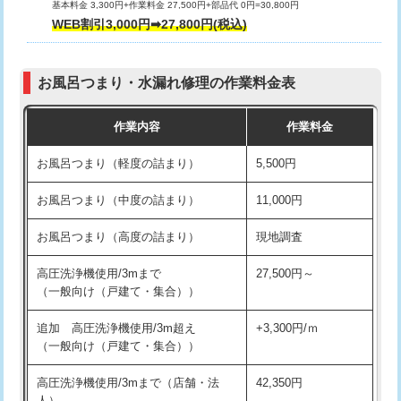
基本料金 3,300円+作業料金 27,500円+部品代 0円=30,800円
交換・取付（タンク）
22,000円+材料費
WEB割引3,000円➡27,800円(税込)
交換・取付（便器）
22,000円+材料費
お風呂つまり・水漏れ修理の作業料金表
交換・取付（普通便座）
11,000円+材料費
作業内容
作業料金
交換・取付（温水洗浄便座）
16,500円+材料費
お風呂つまり（軽度の詰まり）
5,500円
交換・取付(単水栓（壁付・デッキ
13,200円+材料費
式）)
お風呂つまり（中度の詰まり）
11,000円
交換・取付(混合水栓（壁付・デッキ
16,500円+材料費
お風呂つまり（高度の詰まり）
現地調査
式・ワンホール）)
高圧洗浄機使用/3mまで
27,500円～
交換・取付(排水栓・排水トラップ
22,000円+材料費
（一般向け（戸建て・集合））
（P/S/ポップアップ））
追加 高圧洗浄機使用/3m超え
+3,300円/ｍ
交換・取付（その他部品）
11,000円+材料費
（一般向け（戸建て・集合））
持込商品取付（単水栓）
13,200円
高圧洗浄機使用/3mまで（店舗・法
42,350円
人）