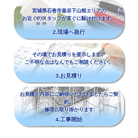
宮城県石巻市釜谷下山根エリアの
お近くのスタッフが直ぐに駆け付けます。
2.現場へ急行
その場でお見積りを提示します。
ご不明な点はなんでもご相談ください。
3.お見積り
お見積り内容にご納得いただけましたらご契
約。
修理に取り掛かります
4.工事開始