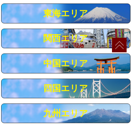
マス交換（深さ50㎝以上）
66,000円
東海エリア
コンクリート斫り（厚さ10㎝まで）
27,500円
コンクリート斫り（厚さ10㎝超え）
38,500円
関西エリア
モルタル補修（厚さ10㎝まで）
27,500円
モルタル補修（厚さ10㎝超え）
38,500円
中国エリア
追加人工
16,500円
廃棄・処分
現場見積
四国エリア
※給水管工事は20mmまでの価格です。
九州エリア