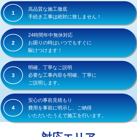
式）)
高品質な施工徹底
1
交換・取付(混合水栓（壁付・デッキ
16,500円+材料費
手続き工事は絶対に致しません！
式・ワンホール）)
交換・取付(排水栓・排水トラップ
22,000円+材料費
24時間年中無休対応
（P/S/ポップアップ））
2
お困りの時はいつでもすぐに
駆けつけます！
交換・取付（その他部品）
11,000円+材料費
持込商品取付（単水栓）
13,200円
明確、丁寧なご説明
3
必要な工事内容を明確、丁寧に
持込商品取付（混合水栓）
16,500円
ご説明します。
持込商品取付（浄水器・分岐水栓）
16,500円
安心の事前見積もり
給水管工事※（ホール加工)
16,500円
4
費用を事前に明示し、ご納得
いただいたうえで施工を行います。
給水管工事※（バンド止め)
3,300円
給水管工事※（支持金具設置)
5,500円