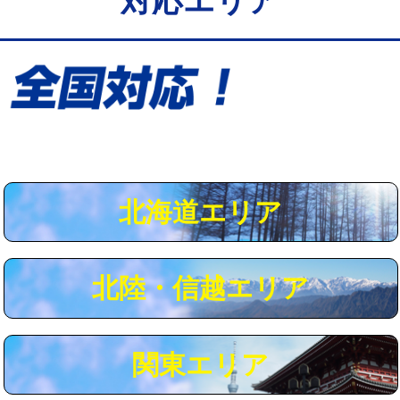
対応エリア
給水管工事※（保温材使用（バンド止
5,500円
め込み）)
給水管工事※（土の掘削・埋め戻し作
11,000円
業)
給水管工事※（塩ビ管（VP・HI）使
33,000円
用/3ｍまで)
給水管工事※（塩ビ管（VP・HI）使
+8,800円
用（追加）/3ｍ超え)
北海道エリア
給水管工事※（ライニング鋼管・銅
44,000円
管・ポリ管・HT管使用/3ｍまで)
北陸・信越エリア
給水管工事※（ライニング鋼管・銅
+8,800円
管・ポリ管・HT管使用/3ｍ超え)
マス交換（土の掘削・埋め戻し作業）
11,000円~
関東エリア
マス交換（深さ50㎝未満）
55,000円