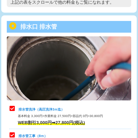
上記の表をスクロールで他の料金もご覧になれます。
高度高圧洗浄換
現地調査
用/3ｍまで)
トーラー作業
16,500円
給水管工事※（塩ビ管（VP・HI）使
+8,800円
用（追加）/3ｍ超え)
排水口 排水管
トーラー機使用/3mまで
33,000円
給水管工事※（ライニング鋼管・銅
44,000円
追加トーラー機使用/3m超え
+3,300円
管・ポリ管・HT管使用/3ｍまで)
カメラ調査
33,000円
給水管工事※（ライニング鋼管・銅
+8,800円
管・ポリ管・HT管使用/3ｍ超え)
桝清掃
8,800円
排水管工事（土の掘削・埋め戻し作
11,000円~
止水・漏水調査・防水処理・清掃・修
11,000円
業）
理・調整・分解・加工など（軽作業）
排水管工事（排水管工事/3ｍまで）
55,000円
止水・漏水調査・防水処理・清掃・修
22,000円
理・調整・分解・加工など（中作業）
排水管工事（追加 排水管工事/3ｍ超
+11,000円
排水管洗浄（高圧洗浄3ｍ迄）
え）
基本料金 3,300円+作業料金 27,500円+部品代 0円=30,800円
止水・漏水調査・防水処理・清掃・修
33,000円
WEB割引3,000円➡27,800円(税込)
理・調整・分解・加工など（重作業）
マス交換（土の掘削・埋め戻し作業）
11,000円~
排水管工事（8ｍ）
その他部品の脱着
8,800円～
マス交換（深さ50㎝未満）
55,000円