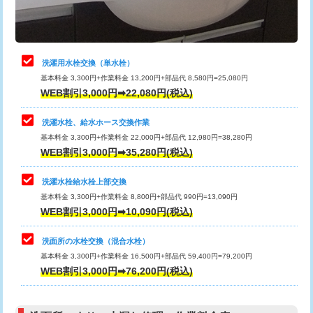
理・調整・分解・加工など（軽作業）
給水管工事※（ライニング鋼管・銅
44,000円
管・ポリ管・HT管使用/3ｍまで)
止水・漏水調査・防水処理・清掃・修
22,000円
理・調整・分解・加工など（中作業）
給水管工事※（ライニング鋼管・銅
+8,800円
洗濯用水栓交換（単水栓）
管・ポリ管・HT管使用/3ｍ超え)
基本料金 3,300円+作業料金 13,200円+部品代 8,580円=25,080円
止水・漏水調査・防水処理・清掃・修
33,000円
WEB割引3,000円➡22,080円(税込)
理・調整・分解・加工など（重作業）
排水管工事（土の掘削・埋め戻し作
11,000円~
業）
洗濯水栓、給水ホース交換作業
キッチンタンク脱着
16,500円
基本料金 3,300円+作業料金 22,000円+部品代 12,980円=38,280円
排水管工事（排水管工事/3ｍまで）
55,000円
WEB割引3,000円➡35,280円(税込)
その他部品の脱着
8,800円～
排水管工事（追加 排水管工事/3ｍ超
+11,000円
交換・取付（タンク）
22,000円+材料費
洗濯水栓給水栓上部交換
え）
基本料金 3,300円+作業料金 8,800円+部品代 990円=13,090円
交換・取付(単水栓（壁付・デッキ
13,200円+材料費
WEB割引3,000円➡10,090円(税込)
マス交換（土の掘削・埋め戻し作業）
11,000円~
式）)
洗面所の水栓交換（混合水栓）
マス交換（深さ50㎝未満）
55,000円
交換・取付(混合水栓（壁付・デッキ
16,500円+材料費
基本料金 3,300円+作業料金 16,500円+部品代 59,400円=79,200円
式・ワンホール）)
WEB割引3,000円➡76,200円(税込)
マス交換（深さ50㎝以上）
66,000円
交換・取付(排水栓・排水トラップ
22,000円+材料費
コンクリート斫り（厚さ10㎝まで）
27,500円
（P/S/ポップアップ））