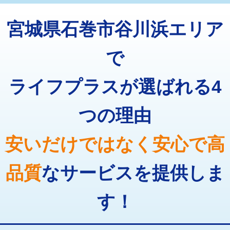
トーラー機使用/3mまで
33,000円
マス交換（深さ50㎝以上）
66,000円
宮城県石巻市谷川浜エリア
追加トーラー機使用/3m超え
+3,300円
コンクリート斫り（厚さ10㎝まで）
27,500円
カメラ調査
33,000円
で
コンクリート斫り（厚さ10㎝超え）
38,500円
桝清掃
8,800円
ライフプラスが選ばれる4
モルタル補修（厚さ10㎝まで）
27,500円
止水・漏水調査・防水処理・清掃・修
11,000円
理・調整・分解・加工など（軽作業）
モルタル補修（厚さ10㎝超え）
38,500円
つの理由
止水・漏水調査・防水処理・清掃・修
22,000円
追加人工
16,500円
理・調整・分解・加工など（中作業）
安いだけではなく安心で高
廃棄・処分
現場見積
止水・漏水調査・防水処理・清掃・修
33,000円
理・調整・分解・加工など（重作業）
品質
なサービスを提供しま
その他部品の脱着
8,800円～
す！
交換・取付（タンク）
22,000円+材料費
交換・取付(単水栓（壁付・デッキ
13,200円+材料費