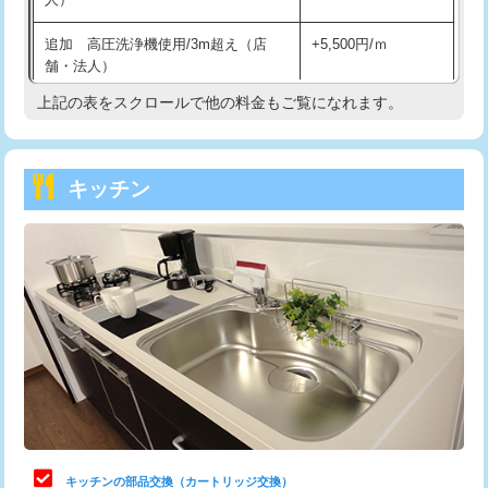
持込商品取付（混合水栓）
16,500円
追加 高圧洗浄機使用/3m超え（店
+5,500円/ｍ
持込商品取付（浄水器・分岐水栓）
16,500円
舗・法人）
持込商品取付（温水洗浄便座）
22,000円
上記の表をスクロールで他の料金もご覧になれます。
高度高圧洗浄換
現地調査
持込商品取付（普通便座⇔温水洗浄便
22,000円
トーラー作業
16,500円
座）
キッチン
トーラー機使用/3mまで
33,000円
給水管工事※（ホール加工)
16,500円
追加トーラー機使用/3m超え
+3,300円
給水管工事※（バンド止め)
3,300円
カメラ調査
33,000円
給水管工事※（支持金具設置)
5,500円
桝清掃
8,800円
給水管工事※（保温材使用（バンド止
5,500円
め込み）)
止水・漏水調査・防水処理・清掃・修
11,000円
理・調整・分解・加工など（軽作業）
給水管工事※（土の掘削・埋め戻し作
11,000円
業)
止水・漏水調査・防水処理・清掃・修
22,000円
理・調整・分解・加工など（中作業）
給水管工事※（塩ビ管（VP・HI）使
33,000円
キッチンの部品交換（カートリッジ交換）