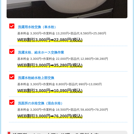
理・調整・分解・加工など（軽作業）
給水管工事※（ライニング鋼管・銅
44,000円
管・ポリ管・HT管使用/3ｍまで)
止水・漏水調査・防水処理・清掃・修
22,000円
理・調整・分解・加工など（中作業）
給水管工事※（ライニング鋼管・銅
+8,800円
洗濯用水栓交換（単水栓）
管・ポリ管・HT管使用/3ｍ超え)
基本料金 3,300円+作業料金 13,200円+部品代 8,580円=25,080円
止水・漏水調査・防水処理・清掃・修
33,000円
WEB割引3,000円➡22,080円(税込)
理・調整・分解・加工など（重作業）
排水管工事（土の掘削・埋め戻し作
11,000円~
業）
洗濯水栓、給水ホース交換作業
キッチンタンク脱着
16,500円
基本料金 3,300円+作業料金 22,000円+部品代 12,980円=38,280円
排水管工事（排水管工事/3ｍまで）
55,000円
WEB割引3,000円➡35,280円(税込)
その他部品の脱着
8,800円～
排水管工事（追加 排水管工事/3ｍ超
+11,000円
交換・取付（タンク）
22,000円+材料費
洗濯水栓給水栓上部交換
え）
基本料金 3,300円+作業料金 8,800円+部品代 990円=13,090円
交換・取付(単水栓（壁付・デッキ
13,200円+材料費
WEB割引3,000円➡10,090円(税込)
マス交換（土の掘削・埋め戻し作業）
11,000円~
式）)
洗面所の水栓交換（混合水栓）
マス交換（深さ50㎝未満）
55,000円
交換・取付(混合水栓（壁付・デッキ
16,500円+材料費
基本料金 3,300円+作業料金 16,500円+部品代 59,400円=79,200円
式・ワンホール）)
WEB割引3,000円➡76,200円(税込)
マス交換（深さ50㎝以上）
66,000円
交換・取付(排水栓・排水トラップ
22,000円+材料費
コンクリート斫り（厚さ10㎝まで）
27,500円
（P/S/ポップアップ））