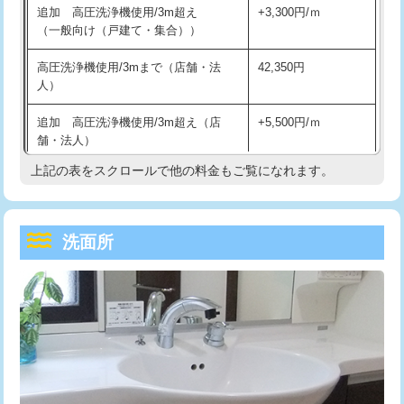
追加 高圧洗浄機使用/3m超え
+3,300円/ｍ
持込商品取付（混合水栓）
16,500円
マス交換（深さ50㎝以上）
66,000円
（一般向け（戸建て・集合））
持込商品取付（浄水器・分岐水栓）
16,500円
コンクリート斫り（厚さ10㎝まで）
27,500円
高圧洗浄機使用/3mまで（店舗・法
42,350円
人）
給水管工事※（ホール加工)
16,500円
コンクリート斫り（厚さ10㎝超え）
38,500円
追加 高圧洗浄機使用/3m超え（店
+5,500円/ｍ
給水管工事※（バンド止め)
3,300円
モルタル補修（厚さ10㎝まで）
27,500円
舗・法人）
給水管工事※（支持金具設置)
5,500円
モルタル補修（厚さ10㎝超え）
38,500円
上記の表をスクロールで他の料金もご覧になれます。
高度高圧洗浄換
現地調査
給水管工事※（保温材使用（バンド止
5,500円
洗面台設置
38,500円
トーラー作業
16,500円
め込み）)
洗面所
追加人工
16,500円
トーラー機使用/3mまで
33,000円
給水管工事※（土の掘削・埋め戻し作
11,000円
業)
廃棄・処分
現場見積
追加トーラー機使用/3m超え
+3,300円
給水管工事※（塩ビ管（VP・HI）使
33,000円
※給水管工事は20mmまでの価格です。
カメラ調査
33,000円
用/3ｍまで)
桝清掃
8,800円
給水管工事※（塩ビ管（VP・HI）使
+8,800円
用（追加）/3ｍ超え)
止水・漏水調査・防水処理・清掃・修
11,000円