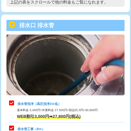
上記の表をスクロールで他の料金もご覧になれます。
高度高圧洗浄換
現地調査
用/3ｍまで)
トーラー作業
16,500円
給水管工事※（塩ビ管（VP・HI）使
+8,800円
用（追加）/3ｍ超え)
排水口 排水管
トーラー機使用/3mまで
33,000円
給水管工事※（ライニング鋼管・銅
44,000円
追加トーラー機使用/3m超え
+3,300円
管・ポリ管・HT管使用/3ｍまで)
カメラ調査
33,000円
給水管工事※（ライニング鋼管・銅
+8,800円
管・ポリ管・HT管使用/3ｍ超え)
桝清掃
8,800円
排水管工事（土の掘削・埋め戻し作
11,000円~
止水・漏水調査・防水処理・清掃・修
11,000円
業）
理・調整・分解・加工など（軽作業）
排水管工事（排水管工事/3ｍまで）
55,000円
止水・漏水調査・防水処理・清掃・修
22,000円
理・調整・分解・加工など（中作業）
排水管工事（追加 排水管工事/3ｍ超
+11,000円
排水管洗浄（高圧洗浄3ｍ迄）
え）
基本料金 3,300円+作業料金 27,500円+部品代 0円=30,800円
止水・漏水調査・防水処理・清掃・修
33,000円
WEB割引3,000円➡27,800円(税込)
理・調整・分解・加工など（重作業）
マス交換（土の掘削・埋め戻し作業）
11,000円~
排水管工事（8ｍ）
その他部品の脱着
8,800円～
マス交換（深さ50㎝未満）
55,000円