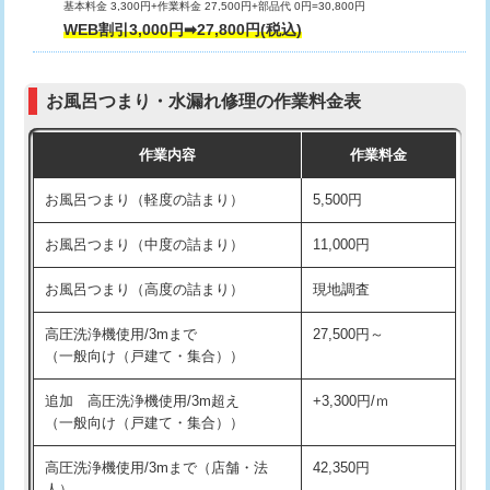
基本料金 3,300円+作業料金 27,500円+部品代 0円=30,800円
交換・取付（タンク）
22,000円+材料費
WEB割引3,000円➡27,800円(税込)
交換・取付（便器）
22,000円+材料費
お風呂つまり・水漏れ修理の作業料金表
交換・取付（普通便座）
11,000円+材料費
作業内容
作業料金
交換・取付（温水洗浄便座）
16,500円+材料費
お風呂つまり（軽度の詰まり）
5,500円
交換・取付(単水栓（壁付・デッキ
13,200円+材料費
式）)
お風呂つまり（中度の詰まり）
11,000円
交換・取付(混合水栓（壁付・デッキ
16,500円+材料費
お風呂つまり（高度の詰まり）
現地調査
式・ワンホール）)
高圧洗浄機使用/3mまで
27,500円～
交換・取付(排水栓・排水トラップ
22,000円+材料費
（一般向け（戸建て・集合））
（P/S/ポップアップ））
追加 高圧洗浄機使用/3m超え
+3,300円/ｍ
交換・取付（その他部品）
11,000円+材料費
（一般向け（戸建て・集合））
持込商品取付（単水栓）
13,200円
高圧洗浄機使用/3mまで（店舗・法
42,350円
人）