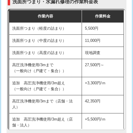
洗面所つまり・水漏れ修理の作業料金表
コンクリート斫り（厚さ10㎝超え）
38,500円
交換・取付（その他部品）
11,000円+材料費
作業内容
作業料金
モルタル補修（厚さ10㎝まで）
27,500円
持込商品取付（単水栓）
13,200円
洗面所つまり（軽度の詰まり）
5,500円
モルタル補修（厚さ10㎝超え）
38,500円
持込商品取付（混合水栓）
16,500円
洗面所つまり（中度の詰まり）
11,000円
洗面台設置
38,500円
持込商品取付（浄水器・分岐水栓）
16,500円
洗面所つまり（高度の詰まり）
現地調査
バスタブ設置
現場見積
給水管工事※（ホール加工)
16,500円
高圧洗浄機使用/3mまで
27,500円～
追加人工
16,500円
（一般向け（戸建て・集合））
給水管工事※（バンド止め)
3,300円
廃棄・処分
現場見積
追加 高圧洗浄機使用/3m超え
+3,300円/ｍ
給水管工事※（支持金具設置)
5,500円
（一般向け（戸建て・集合））
※給水管工事は20mmまでの価格です。
給水管工事※（保温材使用（バンド止
5,500円
高圧洗浄機使用/3mまで（店舗・法
42,350円
め込み）)
人）
給水管工事※（土の掘削・埋め戻し作
11,000円
追加 高圧洗浄機使用/3m超え（店
+5,500円/ｍ
業)
舗・法人）
給水管工事※（塩ビ管（VP・HI）使
33,000円