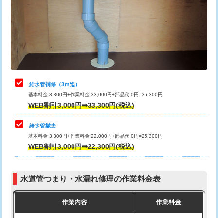
排水管工事（土の掘削・埋め戻し作
11,000円~
桝清掃
8,800円
業）
止水・漏水調査・防水処理・清掃・修
11,000円
排水管工事（排水管工事/3ｍまで）
55,000円
理・調整・分解・加工など（軽作業）
排水管工事（追加 排水管工事/3ｍ超
+11,000円
止水・漏水調査・防水処理・清掃・修
22,000円
え）
理・調整・分解・加工など（中作業）
給水管補修（3ｍ迄）
マス交換（土の掘削・埋め戻し作業）
11,000円~
基本料金 3,300円+作業料金 33,000円+部品代 0円=36,300円
止水・漏水調査・防水処理・清掃・修
33,000円
WEB割引3,000円➡33,300円(税込)
理・調整・分解・加工など（重作業）
マス交換（深さ50㎝未満）
55,000円
給水管撤去
その他部品の脱着
8,800円～
マス交換（深さ50㎝以上）
66,000円
基本料金 3,300円+作業料金 22,000円+部品代 0円=25,300円
WEB割引3,000円➡22,300円(税込)
交換・取付（タンク）
22,000円+材料費
コンクリート斫り（厚さ10㎝まで）
27,500円
交換・取付(単水栓（壁付・デッキ
13,200円+材料費
コンクリート斫り（厚さ10㎝超え）
38,500円
式）)
水道管つまり・水漏れ修理の作業料金表
モルタル補修（厚さ10㎝まで）
27,500円
交換・取付(混合水栓（壁付・デッキ
16,500円+材料費
作業内容
作業料金
式・ワンホール）)
モルタル補修（厚さ10㎝超え）
38,500円