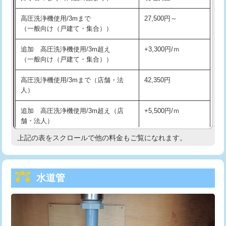
給水管工事※（バンド止め)
3,300円
高圧洗浄機使用/3mまで
27,500円～
（一般向け（戸建て・集合））
給水管工事※（支持金具設置)
5,500円
追加 高圧洗浄機使用/3m超え
+3,300円/ｍ
給水管工事※（保温材使用（バンド止
5,500円
（一般向け（戸建て・集合））
め込み）)
高圧洗浄機使用/3mまで（店舗・法
42,350円
給水管工事※（土の掘削・埋め戻し作
11,000円
人）
業)
追加 高圧洗浄機使用/3m超え（店
+5,500円/ｍ
給水管工事※（塩ビ管（VP・HI）使
33,000円
舗・法人）
用/3ｍまで)
上記の表をスクロールで他の料金もご覧になれます。
高度高圧洗浄換
現地調査
給水管工事※（塩ビ管（VP・HI）使
+8,800円
用（追加）/3ｍ超え)
トーラー作業
16,500円
給水管工事※（ライニング鋼管・銅
44,000円
水道管
トーラー機使用/3mまで
33,000円
管・ポリ管・HT管使用/3ｍまで)
追加トーラー機使用/3m超え
+3,300円
給水管工事※（ライニング鋼管・銅
+8,800円
管・ポリ管・HT管使用/3ｍ超え)
カメラ調査
33,000円