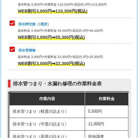
基本料金 3,300円+作業料金 110,000円+部品代 0円=113,300円
WEB割引3,000円➡110,300円(税込)
交換・取付（タンク）
22,000円+材料費
マス交換（深さ50㎝以上）
66,000円
交換・取付(単水栓（壁付・デッキ
13,200円+材料費
コンクリート斫り（厚さ10㎝まで）
27,500円
排水桝交換（1箇所）
式）)
基本料金 3,300円+作業料金 55,000円+部品代 0円=58,300円
コンクリート斫り（厚さ10㎝超え）
38,500円
WEB割引3,000円➡55,300円(税込)
交換・取付(混合水栓（壁付・デッキ
16,500円+材料費
式・ワンホール）)
モルタル補修（厚さ10㎝まで）
27,500円
排水管補修
基本料金 3,300円+作業料金 22,000円+部品代 0円=25,300円
交換・取付(排水栓・排水トラップ
22,000円+材料費
モルタル補修（厚さ10㎝超え）
38,500円
WEB割引3,000円➡22,300円(税込)
（P/S/ポップアップ））
台所シンク・作業台設置
現場見積
交換・取付（その他部品）
11,000円+材料費
排水管つまり・水漏れ修理の作業料金表
追加人工
16,500円
持込商品取付（単水栓）
13,200円
作業内容
作業料金
廃棄・処分
現場見積
持込商品取付（混合水栓）
16,500円
排水管つまり（軽度の詰まり）
5,500円
※給水管工事は20mmまでの価格です。
持込商品取付（浄水器・分岐水栓）
16,500円
排水管つまり（中度の詰まり）
11,000円
給水管工事※（ホール加工)
16,500円
排水管つまり（高度の詰まり）
現地調査