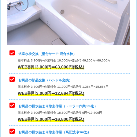
桝清掃
8,800円
止水・漏水調査・防水処理・清掃・修
11,000円
理・調整・分解・加工など（軽作業）
止水・漏水調査・防水処理・清掃・修
22,000円
理・調整・分解・加工など（中作業）
浴室水栓交換（壁付サーモ 混合水栓）
基本料金 3,300円+作業料金 16,500円+部品代 46,200円=66,000円
止水・漏水調査・防水処理・清掃・修
33,000円
WEB割引3,000円➡63,000円(税込)
理・調整・分解・加工など（重作業）
お風呂の部品交換（ハンドル交換）
トイレタンク脱着
16,500円
基本料金 3,300円+作業料金 11,000円+部品代 1,364円=15,664円
WEB割引3,000円➡12,664円(税込)
トイレ便器脱着
16,500円
タンクレストイレ脱着
33,000円
お風呂の排水詰まり除去作業（トーラー作業3ｍ迄）
基本料金 3,300円+作業料金 16,500円+部品代 0円=19,800円
小便器トイレ脱着
現地見積
WEB割引3,000円➡16,800円(税込)
その他部品の脱着
8,800円～
お風呂の排水詰まり除去作業（高圧洗浄3ｍ迄）