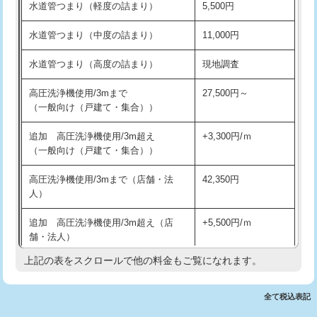
水道管つまり（軽度の詰まり）
5,500円
交換・取付(排水栓・排水トラップ
22,000円+材料費
洗面台設置
38,500円
（P/S/ポップアップ））
水道管つまり（中度の詰まり）
11,000円
化粧台設置
22,000円
交換・取付（その他部品）
11,000円+材料費
水道管つまり（高度の詰まり）
現地調査
追加人工
16,500円
持込商品取付（単水栓）
13,200円
高圧洗浄機使用/3mまで
27,500円～
廃棄・処分
現場見積
（一般向け（戸建て・集合））
持込商品取付（混合水栓）
16,500円
※給水管工事は20mmまでの価格です。
追加 高圧洗浄機使用/3m超え
+3,300円/ｍ
持込商品取付（浄水器・分岐水栓）
16,500円
（一般向け（戸建て・集合））
排水管工事（土の掘削・埋め戻し作
11,000円~
高圧洗浄機使用/3mまで（店舗・法
42,350円
業）
人）
排水管工事（排水管工事/3ｍまで）
55,000円
追加 高圧洗浄機使用/3m超え（店
+5,500円/ｍ
舗・法人）
排水管工事（追加 排水管工事/3ｍ超
+11,000円
え）
上記の表をスクロールで他の料金もご覧になれます。
高度高圧洗浄換
現地調査
マス交換（土の掘削・埋め戻し作業）
11,000円~
トーラー作業
16,500円
全て税込表記
マス交換（深さ50㎝未満）
55,000円