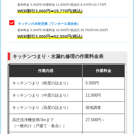
用/3ｍまで)
基本料金 3,300円+作業料金 11,000円+部品代 8,470円=22,770円
止水・漏水調査・防水処理・清掃・修
33,000円
WEB割引3,000円➡19,770円(税込)
理・調整・分解・加工など（重作業）
給水管工事※（塩ビ管（VP・HI）使
+8,800円
用（追加）/3ｍ超え)
キッチンの水栓交換（ワンホール混合栓）
お風呂タンク脱着
16,500円
基本料金 3,300円+作業料金 16,500円+部品代 35,750円=55,550円
給水管工事※（ライニング鋼管・銅
44,000円
WEB割引3,000円➡52,550円(税込)
その他部品の脱着
8,800円～
管・ポリ管・HT管使用/3ｍまで)
交換・取付（タンク）
22,000円+材料費
給水管工事※（ライニング鋼管・銅
+8,800円
管・ポリ管・HT管使用/3ｍ超え)
キッチンつまり・水漏れ修理の作業料金表
交換・取付(単水栓（壁付・デッキ
13,200円+材料費
式）)
排水管工事（土の掘削・埋め戻し作
11,000円~
作業内容
作業料金
業）
交換・取付(混合水栓（壁付・デッキ
16,500円+材料費
キッチンつまり（軽度の詰まり）
5,500円
式・ワンホール）)
排水管工事（排水管工事/3ｍまで）
55,000円
キッチンつまり（中度の詰まり）
11,000円
交換・取付(排水栓・排水トラップ
22,000円+材料費
排水管工事（追加 排水管工事/3ｍ超
+11,000円
（P/S/ポップアップ））
え）
キッチンつまり（高度の詰まり）
現地調査
交換・取付（その他部品）
11,000円+材料費
マス交換（土の掘削・埋め戻し作業）
11,000円~
高圧洗浄機使用/3mまで
27,500円～
（一般向け（戸建て・集合））
持込商品取付（単水栓）
13,200円
マス交換（深さ50㎝未満）
55,000円