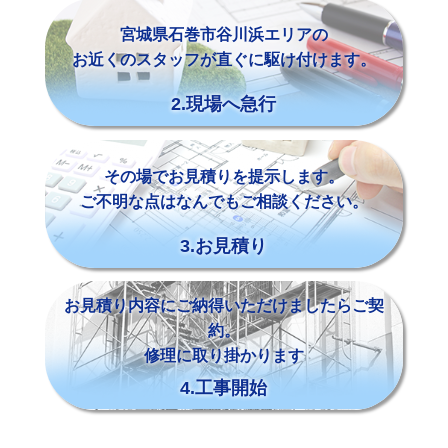
宮城県石巻市谷川浜エリアの
お近くのスタッフが直ぐに駆け付けます。
2.現場へ急行
その場でお見積りを提示します。
ご不明な点はなんでもご相談ください。
3.お見積り
お見積り内容にご納得いただけましたらご契
約。
修理に取り掛かります
4.工事開始