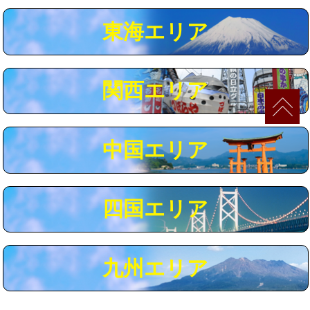
マス交換（深さ50㎝以上）
66,000円
東海エリア
コンクリート斫り（厚さ10㎝まで）
27,500円
コンクリート斫り（厚さ10㎝超え）
38,500円
関西エリア
モルタル補修（厚さ10㎝まで）
27,500円
モルタル補修（厚さ10㎝超え）
38,500円
中国エリア
追加人工
16,500円
廃棄・処分
現場見積
四国エリア
※給水管工事は20mmまでの価格です。
九州エリア