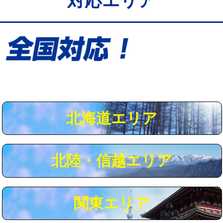
対応エリア
給水管工事※（保温材使用（バンド止
5,500円
め込み）)
給水管工事※（土の掘削・埋め戻し作
11,000円
業)
給水管工事※（塩ビ管（VP・HI）使
33,000円
用/3ｍまで)
給水管工事※（塩ビ管（VP・HI）使
+8,800円
用（追加）/3ｍ超え)
北海道エリア
給水管工事※（ライニング鋼管・銅
44,000円
管・ポリ管・HT管使用/3ｍまで)
北陸・信越エリア
給水管工事※（ライニング鋼管・銅
+8,800円
管・ポリ管・HT管使用/3ｍ超え)
マス交換（土の掘削・埋め戻し作業）
11,000円~
関東エリア
マス交換（深さ50㎝未満）
55,000円