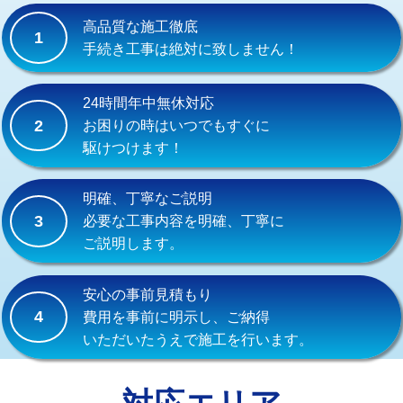
式）)
高品質な施工徹底
1
交換・取付(混合水栓（壁付・デッキ
16,500円+材料費
手続き工事は絶対に致しません！
式・ワンホール）)
交換・取付(排水栓・排水トラップ
22,000円+材料費
24時間年中無休対応
（P/S/ポップアップ））
2
お困りの時はいつでもすぐに
駆けつけます！
交換・取付（その他部品）
11,000円+材料費
持込商品取付（単水栓）
13,200円
明確、丁寧なご説明
3
必要な工事内容を明確、丁寧に
持込商品取付（混合水栓）
16,500円
ご説明します。
持込商品取付（浄水器・分岐水栓）
16,500円
安心の事前見積もり
給水管工事※（ホール加工)
16,500円
4
費用を事前に明示し、ご納得
いただいたうえで施工を行います。
給水管工事※（バンド止め)
3,300円
給水管工事※（支持金具設置)
5,500円