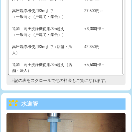
給水管工事※（バンド止め)
3,300円
高圧洗浄機使用/3mまで
27,500円～
（一般向け（戸建て・集合））
給水管工事※（支持金具設置)
5,500円
追加 高圧洗浄機使用/3m超え
+3,300円/ｍ
給水管工事※（保温材使用（バンド止
5,500円
（一般向け（戸建て・集合））
め込み）)
高圧洗浄機使用/3mまで（店舗・法
42,350円
給水管工事※（土の掘削・埋め戻し作
11,000円
人）
業)
追加 高圧洗浄機使用/3m超え（店
+5,500円/ｍ
給水管工事※（塩ビ管（VP・HI）使
33,000円
舗・法人）
用/3ｍまで)
上記の表をスクロールで他の料金もご覧になれます。
高度高圧洗浄換
現地調査
給水管工事※（塩ビ管（VP・HI）使
+8,800円
用（追加）/3ｍ超え)
トーラー作業
16,500円
給水管工事※（ライニング鋼管・銅
44,000円
水道管
トーラー機使用/3mまで
33,000円
管・ポリ管・HT管使用/3ｍまで)
追加トーラー機使用/3m超え
+3,300円
給水管工事※（ライニング鋼管・銅
+8,800円
管・ポリ管・HT管使用/3ｍ超え)
カメラ調査
33,000円