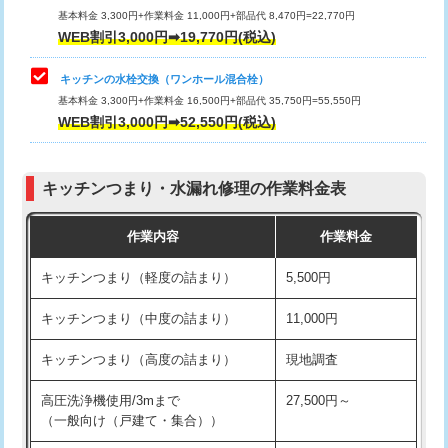
用/3ｍまで)
基本料金 3,300円+作業料金 11,000円+部品代 8,470円=22,770円
止水・漏水調査・防水処理・清掃・修
33,000円
WEB割引3,000円➡19,770円(税込)
理・調整・分解・加工など（重作業）
給水管工事※（塩ビ管（VP・HI）使
+8,800円
用（追加）/3ｍ超え)
キッチンの水栓交換（ワンホール混合栓）
お風呂タンク脱着
16,500円
基本料金 3,300円+作業料金 16,500円+部品代 35,750円=55,550円
給水管工事※（ライニング鋼管・銅
44,000円
WEB割引3,000円➡52,550円(税込)
その他部品の脱着
8,800円～
管・ポリ管・HT管使用/3ｍまで)
交換・取付（タンク）
22,000円+材料費
給水管工事※（ライニング鋼管・銅
+8,800円
管・ポリ管・HT管使用/3ｍ超え)
キッチンつまり・水漏れ修理の作業料金表
交換・取付(単水栓（壁付・デッキ
13,200円+材料費
式）)
排水管工事（土の掘削・埋め戻し作
11,000円~
作業内容
作業料金
業）
交換・取付(混合水栓（壁付・デッキ
16,500円+材料費
キッチンつまり（軽度の詰まり）
5,500円
式・ワンホール）)
排水管工事（排水管工事/3ｍまで）
55,000円
キッチンつまり（中度の詰まり）
11,000円
交換・取付(排水栓・排水トラップ
22,000円+材料費
排水管工事（追加 排水管工事/3ｍ超
+11,000円
（P/S/ポップアップ））
え）
キッチンつまり（高度の詰まり）
現地調査
交換・取付（その他部品）
11,000円+材料費
マス交換（土の掘削・埋め戻し作業）
11,000円~
高圧洗浄機使用/3mまで
27,500円～
（一般向け（戸建て・集合））
持込商品取付（単水栓）
13,200円
マス交換（深さ50㎝未満）
55,000円