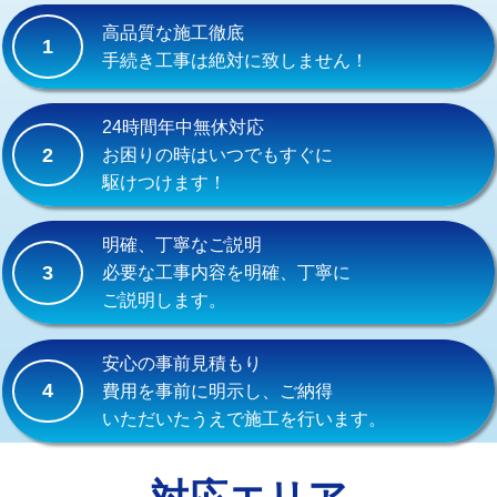
式）)
高品質な施工徹底
1
交換・取付(混合水栓（壁付・デッキ
16,500円+材料費
手続き工事は絶対に致しません！
式・ワンホール）)
交換・取付(排水栓・排水トラップ
22,000円+材料費
24時間年中無休対応
（P/S/ポップアップ））
2
お困りの時はいつでもすぐに
駆けつけます！
交換・取付（その他部品）
11,000円+材料費
持込商品取付（単水栓）
13,200円
明確、丁寧なご説明
3
必要な工事内容を明確、丁寧に
持込商品取付（混合水栓）
16,500円
ご説明します。
持込商品取付（浄水器・分岐水栓）
16,500円
安心の事前見積もり
給水管工事※（ホール加工)
16,500円
4
費用を事前に明示し、ご納得
いただいたうえで施工を行います。
給水管工事※（バンド止め)
3,300円
給水管工事※（支持金具設置)
5,500円