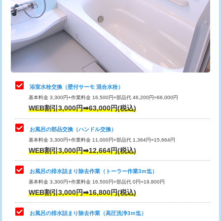
桝清掃
8,800円
止水・漏水調査・防水処理・清掃・修
11,000円
理・調整・分解・加工など（軽作業）
止水・漏水調査・防水処理・清掃・修
22,000円
理・調整・分解・加工など（中作業）
浴室水栓交換（壁付サーモ 混合水栓）
基本料金 3,300円+作業料金 16,500円+部品代 46,200円=66,000円
止水・漏水調査・防水処理・清掃・修
33,000円
WEB割引3,000円➡63,000円(税込)
理・調整・分解・加工など（重作業）
お風呂の部品交換（ハンドル交換）
トイレタンク脱着
16,500円
基本料金 3,300円+作業料金 11,000円+部品代 1,364円=15,664円
WEB割引3,000円➡12,664円(税込)
トイレ便器脱着
16,500円
タンクレストイレ脱着
33,000円
お風呂の排水詰まり除去作業（トーラー作業3ｍ迄）
基本料金 3,300円+作業料金 16,500円+部品代 0円=19,800円
小便器トイレ脱着
現地見積
WEB割引3,000円➡16,800円(税込)
その他部品の脱着
8,800円～
お風呂の排水詰まり除去作業（高圧洗浄3ｍ迄）