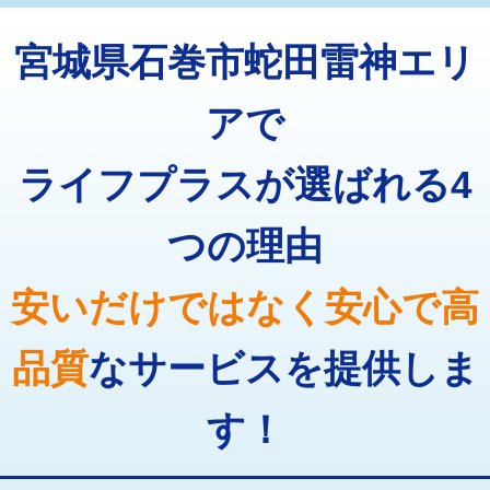
トーラー機使用/3mまで
33,000円
マス交換（深さ50㎝以上）
66,000円
宮城県石巻市蛇田雷神エリ
追加トーラー機使用/3m超え
+3,300円
コンクリート斫り（厚さ10㎝まで）
27,500円
カメラ調査
33,000円
アで
コンクリート斫り（厚さ10㎝超え）
38,500円
桝清掃
8,800円
ライフプラスが選ばれる4
モルタル補修（厚さ10㎝まで）
27,500円
止水・漏水調査・防水処理・清掃・修
11,000円
理・調整・分解・加工など（軽作業）
モルタル補修（厚さ10㎝超え）
38,500円
つの理由
止水・漏水調査・防水処理・清掃・修
22,000円
追加人工
16,500円
理・調整・分解・加工など（中作業）
安いだけではなく安心で高
廃棄・処分
現場見積
止水・漏水調査・防水処理・清掃・修
33,000円
理・調整・分解・加工など（重作業）
品質
なサービスを提供しま
その他部品の脱着
8,800円～
す！
交換・取付（タンク）
22,000円+材料費
交換・取付(単水栓（壁付・デッキ
13,200円+材料費