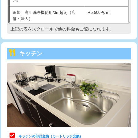
持込商品取付（混合水栓）
16,500円
追加 高圧洗浄機使用/3m超え（店
+5,500円/ｍ
持込商品取付（浄水器・分岐水栓）
16,500円
舗・法人）
持込商品取付（温水洗浄便座）
22,000円
上記の表をスクロールで他の料金もご覧になれます。
高度高圧洗浄換
現地調査
持込商品取付（普通便座⇔温水洗浄便
22,000円
トーラー作業
16,500円
座）
キッチン
トーラー機使用/3mまで
33,000円
給水管工事※（ホール加工)
16,500円
追加トーラー機使用/3m超え
+3,300円
給水管工事※（バンド止め)
3,300円
カメラ調査
33,000円
給水管工事※（支持金具設置)
5,500円
桝清掃
8,800円
給水管工事※（保温材使用（バンド止
5,500円
め込み）)
止水・漏水調査・防水処理・清掃・修
11,000円
理・調整・分解・加工など（軽作業）
給水管工事※（土の掘削・埋め戻し作
11,000円
業)
止水・漏水調査・防水処理・清掃・修
22,000円
理・調整・分解・加工など（中作業）
給水管工事※（塩ビ管（VP・HI）使
33,000円
キッチンの部品交換（カートリッジ交換）