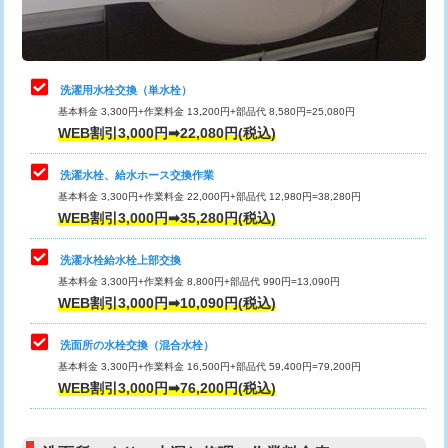
理・調整・分解・加工など（軽作業）
給水管工事※（ライニング鋼管・銅
44,000円
管・ポリ管・HT管使用/3ｍまで)
止水・漏水調査・防水処理・清掃・修
22,000円
理・調整・分解・加工など（中作業）
給水管工事※（ライニング鋼管・銅
+8,800円
洗濯用水栓交換（単水栓）
管・ポリ管・HT管使用/3ｍ超え)
基本料金 3,300円+作業料金 13,200円+部品代 8,580円=25,080円
止水・漏水調査・防水処理・清掃・修
33,000円
WEB割引3,000円➡22,080円(税込)
理・調整・分解・加工など（重作業）
排水管工事（土の掘削・埋め戻し作
11,000円~
業）
洗濯水栓、給水ホース交換作業
キッチンタンク脱着
16,500円
基本料金 3,300円+作業料金 22,000円+部品代 12,980円=38,280円
排水管工事（排水管工事/3ｍまで）
55,000円
WEB割引3,000円➡35,280円(税込)
その他部品の脱着
8,800円～
排水管工事（追加 排水管工事/3ｍ超
+11,000円
交換・取付（タンク）
22,000円+材料費
洗濯水栓給水栓上部交換
え）
基本料金 3,300円+作業料金 8,800円+部品代 990円=13,090円
交換・取付(単水栓（壁付・デッキ
13,200円+材料費
WEB割引3,000円➡10,090円(税込)
マス交換（土の掘削・埋め戻し作業）
11,000円~
式）)
洗面所の水栓交換（混合水栓）
マス交換（深さ50㎝未満）
55,000円
交換・取付(混合水栓（壁付・デッキ
16,500円+材料費
基本料金 3,300円+作業料金 16,500円+部品代 59,400円=79,200円
式・ワンホール）)
WEB割引3,000円➡76,200円(税込)
マス交換（深さ50㎝以上）
66,000円
交換・取付(排水栓・排水トラップ
22,000円+材料費
コンクリート斫り（厚さ10㎝まで）
27,500円
（P/S/ポップアップ））