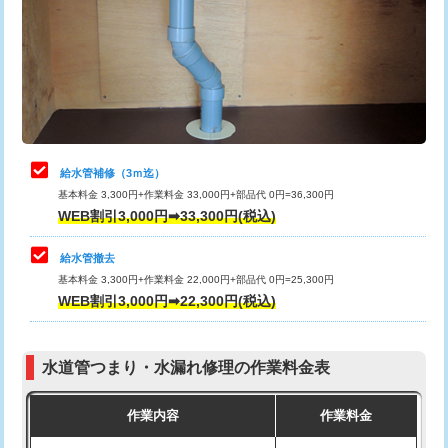
排水管工事（土の掘削・埋め戻し作
11,000円~
桝清掃
8,800円
業）
止水・漏水調査・防水処理・清掃・修
11,000円
排水管工事（排水管工事/3ｍまで）
55,000円
理・調整・分解・加工など（軽作業）
排水管工事（追加 排水管工事/3ｍ超
+11,000円
止水・漏水調査・防水処理・清掃・修
22,000円
え）
理・調整・分解・加工など（中作業）
給水管補修（3ｍ迄）
マス交換（土の掘削・埋め戻し作業）
11,000円~
基本料金 3,300円+作業料金 33,000円+部品代 0円=36,300円
止水・漏水調査・防水処理・清掃・修
33,000円
WEB割引3,000円➡33,300円(税込)
理・調整・分解・加工など（重作業）
マス交換（深さ50㎝未満）
55,000円
給水管撤去
その他部品の脱着
8,800円～
マス交換（深さ50㎝以上）
66,000円
基本料金 3,300円+作業料金 22,000円+部品代 0円=25,300円
WEB割引3,000円➡22,300円(税込)
交換・取付（タンク）
22,000円+材料費
コンクリート斫り（厚さ10㎝まで）
27,500円
交換・取付(単水栓（壁付・デッキ
13,200円+材料費
コンクリート斫り（厚さ10㎝超え）
38,500円
式）)
水道管つまり・水漏れ修理の作業料金表
モルタル補修（厚さ10㎝まで）
27,500円
交換・取付(混合水栓（壁付・デッキ
16,500円+材料費
作業内容
作業料金
式・ワンホール）)
モルタル補修（厚さ10㎝超え）
38,500円