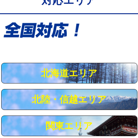
対応エリア
給水管工事※（保温材使用（バンド止
5,500円
め込み）)
給水管工事※（土の掘削・埋め戻し作
11,000円
業)
給水管工事※（塩ビ管（VP・HI）使
33,000円
用/3ｍまで)
給水管工事※（塩ビ管（VP・HI）使
+8,800円
用（追加）/3ｍ超え)
北海道エリア
給水管工事※（ライニング鋼管・銅
44,000円
管・ポリ管・HT管使用/3ｍまで)
北陸・信越エリア
給水管工事※（ライニング鋼管・銅
+8,800円
管・ポリ管・HT管使用/3ｍ超え)
マス交換（土の掘削・埋め戻し作業）
11,000円~
関東エリア
マス交換（深さ50㎝未満）
55,000円