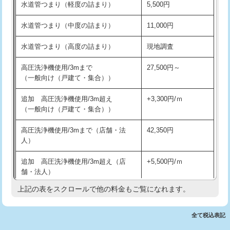
水道管つまり（軽度の詰まり）
5,500円
交換・取付(排水栓・排水トラップ
22,000円+材料費
洗面台設置
38,500円
（P/S/ポップアップ））
水道管つまり（中度の詰まり）
11,000円
化粧台設置
22,000円
交換・取付（その他部品）
11,000円+材料費
水道管つまり（高度の詰まり）
現地調査
追加人工
16,500円
持込商品取付（単水栓）
13,200円
高圧洗浄機使用/3mまで
27,500円～
廃棄・処分
現場見積
（一般向け（戸建て・集合））
持込商品取付（混合水栓）
16,500円
※給水管工事は20mmまでの価格です。
追加 高圧洗浄機使用/3m超え
+3,300円/ｍ
持込商品取付（浄水器・分岐水栓）
16,500円
（一般向け（戸建て・集合））
排水管工事（土の掘削・埋め戻し作
11,000円~
高圧洗浄機使用/3mまで（店舗・法
42,350円
業）
人）
排水管工事（排水管工事/3ｍまで）
55,000円
追加 高圧洗浄機使用/3m超え（店
+5,500円/ｍ
舗・法人）
排水管工事（追加 排水管工事/3ｍ超
+11,000円
え）
上記の表をスクロールで他の料金もご覧になれます。
高度高圧洗浄換
現地調査
マス交換（土の掘削・埋め戻し作業）
11,000円~
トーラー作業
16,500円
全て税込表記
マス交換（深さ50㎝未満）
55,000円