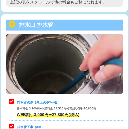
上記の表をスクロールで他の料金もご覧になれます。
高度高圧洗浄換
現地調査
用/3ｍまで)
トーラー作業
16,500円
給水管工事※（塩ビ管（VP・HI）使
+8,800円
用（追加）/3ｍ超え)
排水口 排水管
トーラー機使用/3mまで
33,000円
給水管工事※（ライニング鋼管・銅
44,000円
追加トーラー機使用/3m超え
+3,300円
管・ポリ管・HT管使用/3ｍまで)
カメラ調査
33,000円
給水管工事※（ライニング鋼管・銅
+8,800円
管・ポリ管・HT管使用/3ｍ超え)
桝清掃
8,800円
排水管工事（土の掘削・埋め戻し作
11,000円~
止水・漏水調査・防水処理・清掃・修
11,000円
業）
理・調整・分解・加工など（軽作業）
排水管工事（排水管工事/3ｍまで）
55,000円
止水・漏水調査・防水処理・清掃・修
22,000円
理・調整・分解・加工など（中作業）
排水管工事（追加 排水管工事/3ｍ超
+11,000円
排水管洗浄（高圧洗浄3ｍ迄）
え）
基本料金 3,300円+作業料金 27,500円+部品代 0円=30,800円
止水・漏水調査・防水処理・清掃・修
33,000円
WEB割引3,000円➡27,800円(税込)
理・調整・分解・加工など（重作業）
マス交換（土の掘削・埋め戻し作業）
11,000円~
排水管工事（8ｍ）
その他部品の脱着
8,800円～
マス交換（深さ50㎝未満）
55,000円