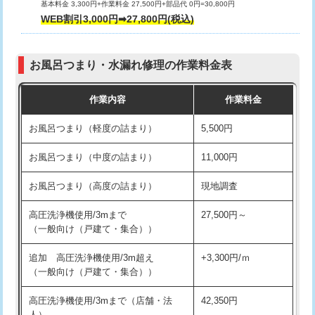
基本料金 3,300円+作業料金 27,500円+部品代 0円=30,800円
交換・取付（タンク）
22,000円+材料費
WEB割引3,000円➡27,800円(税込)
交換・取付（便器）
22,000円+材料費
お風呂つまり・水漏れ修理の作業料金表
交換・取付（普通便座）
11,000円+材料費
作業内容
作業料金
交換・取付（温水洗浄便座）
16,500円+材料費
お風呂つまり（軽度の詰まり）
5,500円
交換・取付(単水栓（壁付・デッキ
13,200円+材料費
式）)
お風呂つまり（中度の詰まり）
11,000円
交換・取付(混合水栓（壁付・デッキ
16,500円+材料費
お風呂つまり（高度の詰まり）
現地調査
式・ワンホール）)
高圧洗浄機使用/3mまで
27,500円～
交換・取付(排水栓・排水トラップ
22,000円+材料費
（一般向け（戸建て・集合））
（P/S/ポップアップ））
追加 高圧洗浄機使用/3m超え
+3,300円/ｍ
交換・取付（その他部品）
11,000円+材料費
（一般向け（戸建て・集合））
持込商品取付（単水栓）
13,200円
高圧洗浄機使用/3mまで（店舗・法
42,350円
人）