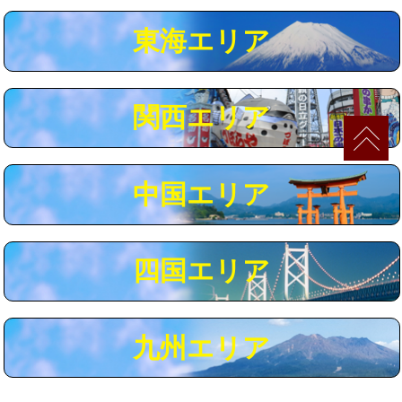
マス交換（深さ50㎝以上）
66,000円
東海エリア
コンクリート斫り（厚さ10㎝まで）
27,500円
コンクリート斫り（厚さ10㎝超え）
38,500円
関西エリア
モルタル補修（厚さ10㎝まで）
27,500円
モルタル補修（厚さ10㎝超え）
38,500円
中国エリア
追加人工
16,500円
廃棄・処分
現場見積
四国エリア
※給水管工事は20mmまでの価格です。
九州エリア