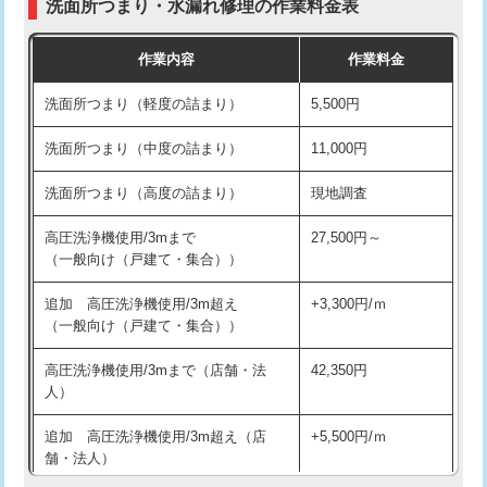
洗面所つまり・水漏れ修理の作業料金表
コンクリート斫り（厚さ10㎝超え）
38,500円
交換・取付（その他部品）
11,000円+材料費
作業内容
作業料金
モルタル補修（厚さ10㎝まで）
27,500円
持込商品取付（単水栓）
13,200円
洗面所つまり（軽度の詰まり）
5,500円
モルタル補修（厚さ10㎝超え）
38,500円
持込商品取付（混合水栓）
16,500円
洗面所つまり（中度の詰まり）
11,000円
洗面台設置
38,500円
持込商品取付（浄水器・分岐水栓）
16,500円
洗面所つまり（高度の詰まり）
現地調査
バスタブ設置
現場見積
給水管工事※（ホール加工)
16,500円
高圧洗浄機使用/3mまで
27,500円～
追加人工
16,500円
（一般向け（戸建て・集合））
給水管工事※（バンド止め)
3,300円
廃棄・処分
現場見積
追加 高圧洗浄機使用/3m超え
+3,300円/ｍ
給水管工事※（支持金具設置)
5,500円
（一般向け（戸建て・集合））
※給水管工事は20mmまでの価格です。
給水管工事※（保温材使用（バンド止
5,500円
高圧洗浄機使用/3mまで（店舗・法
42,350円
め込み）)
人）
給水管工事※（土の掘削・埋め戻し作
11,000円
追加 高圧洗浄機使用/3m超え（店
+5,500円/ｍ
業)
舗・法人）
給水管工事※（塩ビ管（VP・HI）使
33,000円