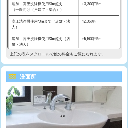
追加 高圧洗浄機使用/3m超え
+3,300円/ｍ
持込商品取付（混合水栓）
16,500円
マス交換（深さ50㎝以上）
66,000円
（一般向け（戸建て・集合））
持込商品取付（浄水器・分岐水栓）
16,500円
コンクリート斫り（厚さ10㎝まで）
27,500円
高圧洗浄機使用/3mまで（店舗・法
42,350円
人）
給水管工事※（ホール加工)
16,500円
コンクリート斫り（厚さ10㎝超え）
38,500円
追加 高圧洗浄機使用/3m超え（店
+5,500円/ｍ
給水管工事※（バンド止め)
3,300円
モルタル補修（厚さ10㎝まで）
27,500円
舗・法人）
給水管工事※（支持金具設置)
5,500円
モルタル補修（厚さ10㎝超え）
38,500円
上記の表をスクロールで他の料金もご覧になれます。
高度高圧洗浄換
現地調査
給水管工事※（保温材使用（バンド止
5,500円
洗面台設置
38,500円
トーラー作業
16,500円
め込み）)
洗面所
追加人工
16,500円
トーラー機使用/3mまで
33,000円
給水管工事※（土の掘削・埋め戻し作
11,000円
業)
廃棄・処分
現場見積
追加トーラー機使用/3m超え
+3,300円
給水管工事※（塩ビ管（VP・HI）使
33,000円
※給水管工事は20mmまでの価格です。
カメラ調査
33,000円
用/3ｍまで)
桝清掃
8,800円
給水管工事※（塩ビ管（VP・HI）使
+8,800円
用（追加）/3ｍ超え)
止水・漏水調査・防水処理・清掃・修
11,000円