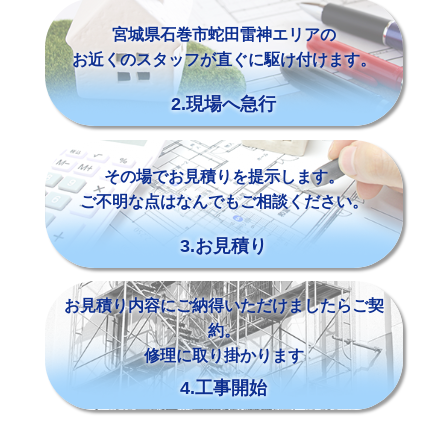
宮城県石巻市蛇田雷神エリアの
お近くのスタッフが直ぐに駆け付けます。
2.現場へ急行
その場でお見積りを提示します。
ご不明な点はなんでもご相談ください。
3.お見積り
お見積り内容にご納得いただけましたらご契
約。
修理に取り掛かります
4.工事開始