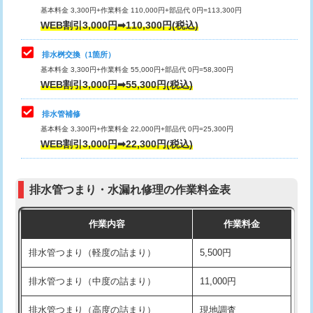
基本料金 3,300円+作業料金 110,000円+部品代 0円=113,300円
WEB割引3,000円➡110,300円(税込)
交換・取付（タンク）
22,000円+材料費
マス交換（深さ50㎝以上）
66,000円
交換・取付(単水栓（壁付・デッキ
13,200円+材料費
コンクリート斫り（厚さ10㎝まで）
27,500円
排水桝交換（1箇所）
式）)
基本料金 3,300円+作業料金 55,000円+部品代 0円=58,300円
コンクリート斫り（厚さ10㎝超え）
38,500円
WEB割引3,000円➡55,300円(税込)
交換・取付(混合水栓（壁付・デッキ
16,500円+材料費
式・ワンホール）)
モルタル補修（厚さ10㎝まで）
27,500円
排水管補修
基本料金 3,300円+作業料金 22,000円+部品代 0円=25,300円
交換・取付(排水栓・排水トラップ
22,000円+材料費
モルタル補修（厚さ10㎝超え）
38,500円
WEB割引3,000円➡22,300円(税込)
（P/S/ポップアップ））
台所シンク・作業台設置
現場見積
交換・取付（その他部品）
11,000円+材料費
排水管つまり・水漏れ修理の作業料金表
追加人工
16,500円
持込商品取付（単水栓）
13,200円
作業内容
作業料金
廃棄・処分
現場見積
持込商品取付（混合水栓）
16,500円
排水管つまり（軽度の詰まり）
5,500円
※給水管工事は20mmまでの価格です。
持込商品取付（浄水器・分岐水栓）
16,500円
排水管つまり（中度の詰まり）
11,000円
給水管工事※（ホール加工)
16,500円
排水管つまり（高度の詰まり）
現地調査