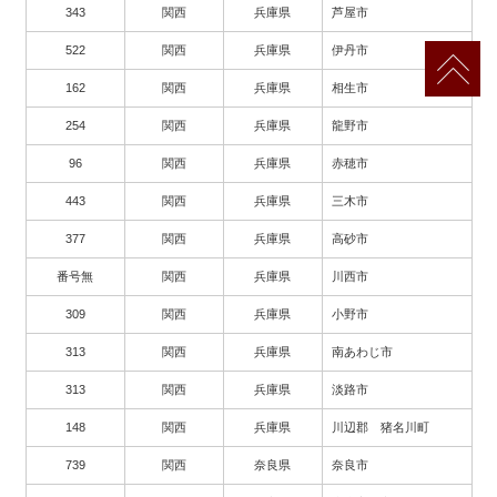
343
関西
兵庫県
芦屋市
522
関西
兵庫県
伊丹市
162
関西
兵庫県
相生市
254
関西
兵庫県
龍野市
96
関西
兵庫県
赤穂市
443
関西
兵庫県
三木市
377
関西
兵庫県
高砂市
番号無
関西
兵庫県
川西市
309
関西
兵庫県
小野市
313
関西
兵庫県
南あわじ市
313
関西
兵庫県
淡路市
148
関西
兵庫県
川辺郡 猪名川町
739
関西
奈良県
奈良市