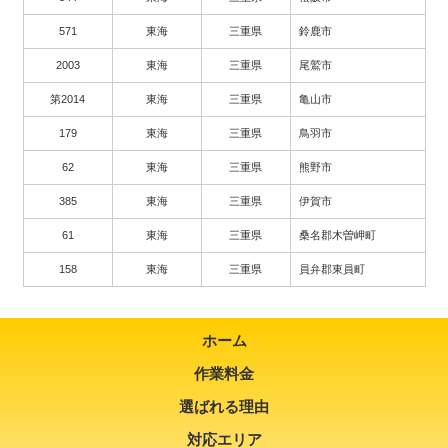
571
東海
三重県
鈴鹿市
2003
東海
三重県
尾鷲市
第2014
東海
三重県
亀山市
179
東海
三重県
鳥羽市
62
東海
三重県
熊野市
385
東海
三重県
伊賀市
61
東海
三重県
桑名郡木曽岬町
158
東海
三重県
員弁郡東員町
ホーム
作業料金
選ばれる理由
対応エリア