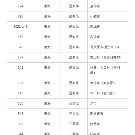
174
東海
愛知県
蒲郡市
210
東海
愛知県
小牧市
2021-149
東海
愛知県
新城市
130
東海
愛知県
高浜市
326
東海
愛知県
長久手市(愛知中部)
179
東海
愛知県
豊山町（西春日井郡）
141
東海
愛知県
扶桑、大口町（丹羽
郡）
193
東海
愛知県
大府市（知多郡）
142
東海
愛知県
幸田町（額田郡）
753
東海
三重県
津市
543
東海
三重県
四日市市
396
東海
三重県
伊勢市
544
東海
三重県
松阪市