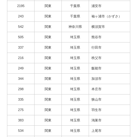
2195
関東
千葉県
浦安市
243
関東
千葉県
袖ヶ浦市（かずさ）
542
関東
神奈川県
横須賀市
505
関東
埼玉県
熊谷市
337
関東
埼玉県
行田市
216
関東
埼玉県
秩父市
249
関東
埼玉県
飯能市
344
関東
埼玉県
加須市
298
関東
埼玉県
本庄市
335
関東
埼玉県
狭山市
275
関東
埼玉県
羽生市
383
関東
埼玉県
鴻巣市
534
関東
埼玉県
上尾市