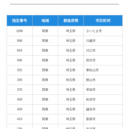
指定番号
地域
都道府県
市区町村
1186
関東
埼玉県
さいたま市
598
関東
埼玉県
川越市
843
関東
埼玉県
川口市
495
関東
埼玉県
所沢市
331
関東
埼玉県
東松山市
335
関東
埼玉県
狭山市
376
関東
埼玉県
草加市
428
関東
埼玉県
松伏市
428
関東
埼玉県
越谷市
415
関東
埼玉県
新座市
226
関東
埼玉県
吉川市