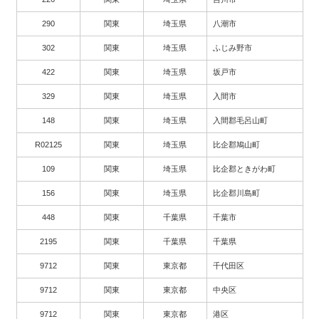
290
関東
埼玉県
八潮市
302
関東
埼玉県
ふじみ野市
422
関東
埼玉県
坂戸市
329
関東
埼玉県
入間市
148
関東
埼玉県
入間郡毛呂山町
R02125
関東
埼玉県
比企郡鳩山町
109
関東
埼玉県
比企郡ときがわ町
156
関東
埼玉県
比企郡川島町
448
関東
千葉県
千葉市
2195
関東
千葉県
千葉県
9712
関東
東京都
千代田区
9712
関東
東京都
中央区
9712
関東
東京都
港区