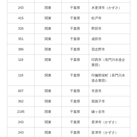
243
関東
千葉県
木更津市（かずさ）
415
関東
千葉県
松戸市
326
関東
千葉県
野田市
351
関東
千葉県
成田市
386
関東
千葉県
習志野市
118
関東
千葉県
印西市（長門川水道企
業団）
118
関東
千葉県
印旛郡栄町（長門川水
道企業団）
607
関東
千葉県
市原市
362
関東
千葉県
我孫子市
2195
関東
千葉県
鎌ヶ谷市
243
関東
千葉県
君津市（かずさ）
243
関東
千葉県
富津市（かずさ）