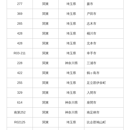
277
関東
埼玉県
蕨市
369
関東
埼玉県
戸田市
265
関東
埼玉県
志木市
428
関東
埼玉県
桶川市
428
関東
埼玉県
北本市
R03-211
関東
埼玉県
幸手市
228
関東
神奈川県
三浦市
422
関東
埼玉県
鶴ヶ島市
255
関東
埼玉県
足立郡伊奈町
329
関東
埼玉県
入間市
614
関東
神奈川県
座間市
南第252
関東
神奈川県
南足柄市
R02125
関東
埼玉県
比企郡鳩山町