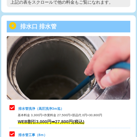
上記の表をスクロールで他の料金もご覧になれます。
高度高圧洗浄換
現地調査
用/3ｍまで)
トーラー作業
16,500円
給水管工事※（塩ビ管（VP・HI）使
+8,800円
用（追加）/3ｍ超え)
排水口 排水管
トーラー機使用/3mまで
33,000円
給水管工事※（ライニング鋼管・銅
44,000円
追加トーラー機使用/3m超え
+3,300円
管・ポリ管・HT管使用/3ｍまで)
カメラ調査
33,000円
給水管工事※（ライニング鋼管・銅
+8,800円
管・ポリ管・HT管使用/3ｍ超え)
桝清掃
8,800円
排水管工事（土の掘削・埋め戻し作
11,000円~
止水・漏水調査・防水処理・清掃・修
11,000円
業）
理・調整・分解・加工など（軽作業）
排水管工事（排水管工事/3ｍまで）
55,000円
止水・漏水調査・防水処理・清掃・修
22,000円
理・調整・分解・加工など（中作業）
排水管工事（追加 排水管工事/3ｍ超
+11,000円
排水管洗浄（高圧洗浄3ｍ迄）
え）
基本料金 3,300円+作業料金 27,500円+部品代 0円=30,800円
止水・漏水調査・防水処理・清掃・修
33,000円
WEB割引3,000円➡27,800円(税込)
理・調整・分解・加工など（重作業）
マス交換（土の掘削・埋め戻し作業）
11,000円~
排水管工事（8ｍ）
その他部品の脱着
8,800円～
マス交換（深さ50㎝未満）
55,000円