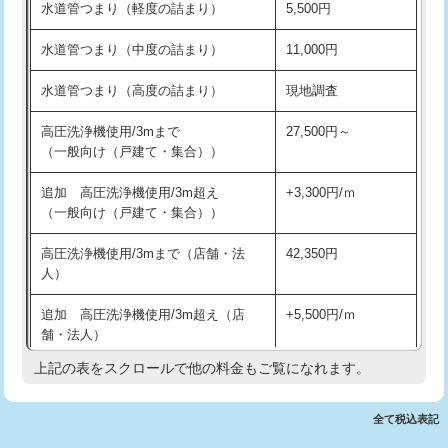
水道管つまり（軽度の詰まり）
5,500円
交換・取付(排水栓・排水トラップ
22,000円+材料費
洗面台設置
38,500円
（P/S/ポップアップ））
水道管つまり（中度の詰まり）
11,000円
化粧台設置
22,000円
交換・取付（その他部品）
11,000円+材料費
水道管つまり（高度の詰まり）
現地調査
追加人工
16,500円
持込商品取付（単水栓）
13,200円
高圧洗浄機使用/3mまで
27,500円～
廃棄・処分
現場見積
（一般向け（戸建て・集合））
持込商品取付（混合水栓）
16,500円
※給水管工事は20mmまでの価格です。
追加 高圧洗浄機使用/3m超え
+3,300円/ｍ
持込商品取付（浄水器・分岐水栓）
16,500円
（一般向け（戸建て・集合））
排水管工事（土の掘削・埋め戻し作
11,000円~
高圧洗浄機使用/3mまで（店舗・法
42,350円
業）
人）
排水管工事（排水管工事/3ｍまで）
55,000円
追加 高圧洗浄機使用/3m超え（店
+5,500円/ｍ
舗・法人）
排水管工事（追加 排水管工事/3ｍ超
+11,000円
え）
上記の表をスクロールで他の料金もご覧になれます。
高度高圧洗浄換
現地調査
マス交換（土の掘削・埋め戻し作業）
11,000円~
トーラー作業
16,500円
全て税込表記
マス交換（深さ50㎝未満）
55,000円