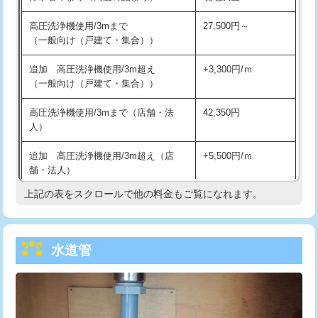
給水管工事※（バンド止め)
3,300円
高圧洗浄機使用/3mまで
27,500円～
（一般向け（戸建て・集合））
給水管工事※（支持金具設置)
5,500円
追加 高圧洗浄機使用/3m超え
+3,300円/ｍ
給水管工事※（保温材使用（バンド止
5,500円
（一般向け（戸建て・集合））
め込み）)
高圧洗浄機使用/3mまで（店舗・法
42,350円
給水管工事※（土の掘削・埋め戻し作
11,000円
人）
業)
追加 高圧洗浄機使用/3m超え（店
+5,500円/ｍ
給水管工事※（塩ビ管（VP・HI）使
33,000円
舗・法人）
用/3ｍまで)
上記の表をスクロールで他の料金もご覧になれます。
高度高圧洗浄換
現地調査
給水管工事※（塩ビ管（VP・HI）使
+8,800円
用（追加）/3ｍ超え)
トーラー作業
16,500円
給水管工事※（ライニング鋼管・銅
44,000円
水道管
トーラー機使用/3mまで
33,000円
管・ポリ管・HT管使用/3ｍまで)
追加トーラー機使用/3m超え
+3,300円
給水管工事※（ライニング鋼管・銅
+8,800円
管・ポリ管・HT管使用/3ｍ超え)
カメラ調査
33,000円