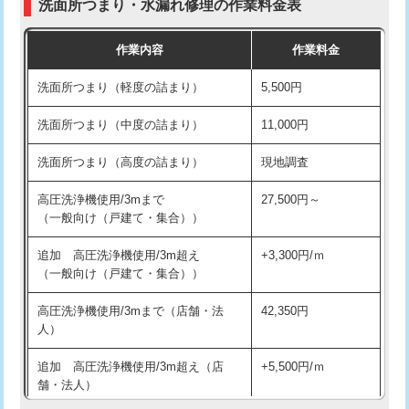
洗面所つまり・水漏れ修理の作業料金表
コンクリート斫り（厚さ10㎝超え）
38,500円
交換・取付（その他部品）
11,000円+材料費
作業内容
作業料金
モルタル補修（厚さ10㎝まで）
27,500円
持込商品取付（単水栓）
13,200円
洗面所つまり（軽度の詰まり）
5,500円
モルタル補修（厚さ10㎝超え）
38,500円
持込商品取付（混合水栓）
16,500円
洗面所つまり（中度の詰まり）
11,000円
洗面台設置
38,500円
持込商品取付（浄水器・分岐水栓）
16,500円
洗面所つまり（高度の詰まり）
現地調査
バスタブ設置
現場見積
給水管工事※（ホール加工)
16,500円
高圧洗浄機使用/3mまで
27,500円～
追加人工
16,500円
（一般向け（戸建て・集合））
給水管工事※（バンド止め)
3,300円
廃棄・処分
現場見積
追加 高圧洗浄機使用/3m超え
+3,300円/ｍ
給水管工事※（支持金具設置)
5,500円
（一般向け（戸建て・集合））
※給水管工事は20mmまでの価格です。
給水管工事※（保温材使用（バンド止
5,500円
高圧洗浄機使用/3mまで（店舗・法
42,350円
め込み）)
人）
給水管工事※（土の掘削・埋め戻し作
11,000円
追加 高圧洗浄機使用/3m超え（店
+5,500円/ｍ
業)
舗・法人）
給水管工事※（塩ビ管（VP・HI）使
33,000円