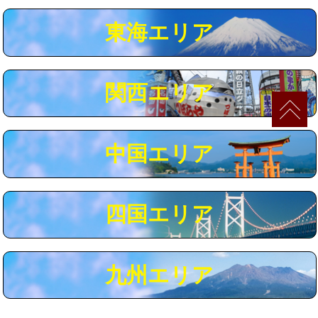
マス交換（深さ50㎝以上）
66,000円
東海エリア
コンクリート斫り（厚さ10㎝まで）
27,500円
コンクリート斫り（厚さ10㎝超え）
38,500円
関西エリア
モルタル補修（厚さ10㎝まで）
27,500円
モルタル補修（厚さ10㎝超え）
38,500円
中国エリア
追加人工
16,500円
廃棄・処分
現場見積
四国エリア
※給水管工事は20mmまでの価格です。
九州エリア