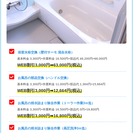
桝清掃
8,800円
止水・漏水調査・防水処理・清掃・修
11,000円
理・調整・分解・加工など（軽作業）
止水・漏水調査・防水処理・清掃・修
22,000円
理・調整・分解・加工など（中作業）
浴室水栓交換（壁付サーモ 混合水栓）
基本料金 3,300円+作業料金 16,500円+部品代 46,200円=66,000円
止水・漏水調査・防水処理・清掃・修
33,000円
WEB割引3,000円➡63,000円(税込)
理・調整・分解・加工など（重作業）
お風呂の部品交換（ハンドル交換）
トイレタンク脱着
16,500円
基本料金 3,300円+作業料金 11,000円+部品代 1,364円=15,664円
WEB割引3,000円➡12,664円(税込)
トイレ便器脱着
16,500円
タンクレストイレ脱着
33,000円
お風呂の排水詰まり除去作業（トーラー作業3ｍ迄）
基本料金 3,300円+作業料金 16,500円+部品代 0円=19,800円
小便器トイレ脱着
現地見積
WEB割引3,000円➡16,800円(税込)
その他部品の脱着
8,800円～
お風呂の排水詰まり除去作業（高圧洗浄3ｍ迄）