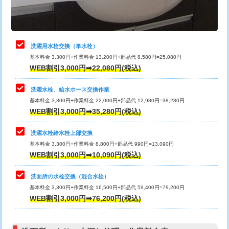
理・調整・分解・加工など（軽作業）
給水管工事※（ライニング鋼管・銅
44,000円
管・ポリ管・HT管使用/3ｍまで)
止水・漏水調査・防水処理・清掃・修
22,000円
理・調整・分解・加工など（中作業）
給水管工事※（ライニング鋼管・銅
+8,800円
洗濯用水栓交換（単水栓）
管・ポリ管・HT管使用/3ｍ超え)
基本料金 3,300円+作業料金 13,200円+部品代 8,580円=25,080円
止水・漏水調査・防水処理・清掃・修
33,000円
WEB割引3,000円➡22,080円(税込)
理・調整・分解・加工など（重作業）
排水管工事（土の掘削・埋め戻し作
11,000円~
業）
洗濯水栓、給水ホース交換作業
キッチンタンク脱着
16,500円
基本料金 3,300円+作業料金 22,000円+部品代 12,980円=38,280円
排水管工事（排水管工事/3ｍまで）
55,000円
WEB割引3,000円➡35,280円(税込)
その他部品の脱着
8,800円～
排水管工事（追加 排水管工事/3ｍ超
+11,000円
交換・取付（タンク）
22,000円+材料費
洗濯水栓給水栓上部交換
え）
基本料金 3,300円+作業料金 8,800円+部品代 990円=13,090円
交換・取付(単水栓（壁付・デッキ
13,200円+材料費
WEB割引3,000円➡10,090円(税込)
マス交換（土の掘削・埋め戻し作業）
11,000円~
式）)
洗面所の水栓交換（混合水栓）
マス交換（深さ50㎝未満）
55,000円
交換・取付(混合水栓（壁付・デッキ
16,500円+材料費
基本料金 3,300円+作業料金 16,500円+部品代 59,400円=79,200円
式・ワンホール）)
WEB割引3,000円➡76,200円(税込)
マス交換（深さ50㎝以上）
66,000円
交換・取付(排水栓・排水トラップ
22,000円+材料費
コンクリート斫り（厚さ10㎝まで）
27,500円
（P/S/ポップアップ））