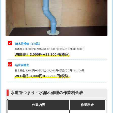
排水管工事（土の掘削・埋め戻し作
11,000円~
桝清掃
8,800円
業）
止水・漏水調査・防水処理・清掃・修
11,000円
排水管工事（排水管工事/3ｍまで）
55,000円
理・調整・分解・加工など（軽作業）
排水管工事（追加 排水管工事/3ｍ超
+11,000円
止水・漏水調査・防水処理・清掃・修
22,000円
え）
理・調整・分解・加工など（中作業）
給水管補修（3ｍ迄）
マス交換（土の掘削・埋め戻し作業）
11,000円~
基本料金 3,300円+作業料金 33,000円+部品代 0円=36,300円
止水・漏水調査・防水処理・清掃・修
33,000円
WEB割引3,000円➡33,300円(税込)
理・調整・分解・加工など（重作業）
マス交換（深さ50㎝未満）
55,000円
給水管撤去
その他部品の脱着
8,800円～
マス交換（深さ50㎝以上）
66,000円
基本料金 3,300円+作業料金 22,000円+部品代 0円=25,300円
WEB割引3,000円➡22,300円(税込)
交換・取付（タンク）
22,000円+材料費
コンクリート斫り（厚さ10㎝まで）
27,500円
交換・取付(単水栓（壁付・デッキ
13,200円+材料費
コンクリート斫り（厚さ10㎝超え）
38,500円
式）)
水道管つまり・水漏れ修理の作業料金表
モルタル補修（厚さ10㎝まで）
27,500円
交換・取付(混合水栓（壁付・デッキ
16,500円+材料費
作業内容
作業料金
式・ワンホール）)
モルタル補修（厚さ10㎝超え）
38,500円