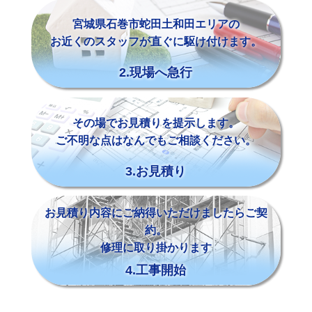
宮城県石巻市蛇田土和田エリアの
お近くのスタッフが直ぐに駆け付けます。
2.現場へ急行
その場でお見積りを提示します。
ご不明な点はなんでもご相談ください。
3.お見積り
お見積り内容にご納得いただけましたらご契
約。
修理に取り掛かります
4.工事開始