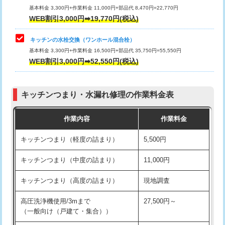
用/3ｍまで)
基本料金 3,300円+作業料金 11,000円+部品代 8,470円=22,770円
止水・漏水調査・防水処理・清掃・修
33,000円
WEB割引3,000円➡19,770円(税込)
理・調整・分解・加工など（重作業）
給水管工事※（塩ビ管（VP・HI）使
+8,800円
用（追加）/3ｍ超え)
キッチンの水栓交換（ワンホール混合栓）
お風呂タンク脱着
16,500円
基本料金 3,300円+作業料金 16,500円+部品代 35,750円=55,550円
給水管工事※（ライニング鋼管・銅
44,000円
WEB割引3,000円➡52,550円(税込)
その他部品の脱着
8,800円～
管・ポリ管・HT管使用/3ｍまで)
交換・取付（タンク）
22,000円+材料費
給水管工事※（ライニング鋼管・銅
+8,800円
管・ポリ管・HT管使用/3ｍ超え)
キッチンつまり・水漏れ修理の作業料金表
交換・取付(単水栓（壁付・デッキ
13,200円+材料費
式）)
排水管工事（土の掘削・埋め戻し作
11,000円~
作業内容
作業料金
業）
交換・取付(混合水栓（壁付・デッキ
16,500円+材料費
キッチンつまり（軽度の詰まり）
5,500円
式・ワンホール）)
排水管工事（排水管工事/3ｍまで）
55,000円
キッチンつまり（中度の詰まり）
11,000円
交換・取付(排水栓・排水トラップ
22,000円+材料費
排水管工事（追加 排水管工事/3ｍ超
+11,000円
（P/S/ポップアップ））
え）
キッチンつまり（高度の詰まり）
現地調査
交換・取付（その他部品）
11,000円+材料費
マス交換（土の掘削・埋め戻し作業）
11,000円~
高圧洗浄機使用/3mまで
27,500円～
（一般向け（戸建て・集合））
持込商品取付（単水栓）
13,200円
マス交換（深さ50㎝未満）
55,000円