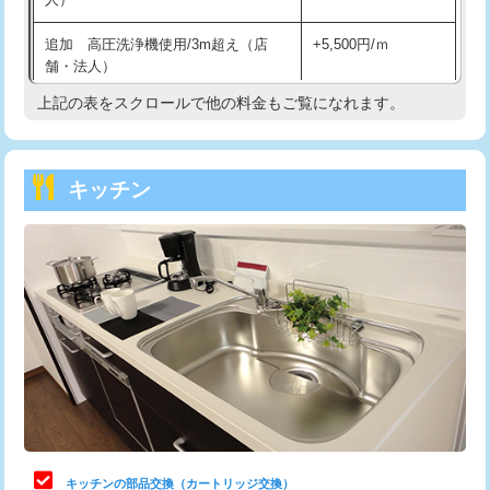
持込商品取付（混合水栓）
16,500円
追加 高圧洗浄機使用/3m超え（店
+5,500円/ｍ
持込商品取付（浄水器・分岐水栓）
16,500円
舗・法人）
持込商品取付（温水洗浄便座）
22,000円
上記の表をスクロールで他の料金もご覧になれます。
高度高圧洗浄換
現地調査
持込商品取付（普通便座⇔温水洗浄便
22,000円
トーラー作業
16,500円
座）
キッチン
トーラー機使用/3mまで
33,000円
給水管工事※（ホール加工)
16,500円
追加トーラー機使用/3m超え
+3,300円
給水管工事※（バンド止め)
3,300円
カメラ調査
33,000円
給水管工事※（支持金具設置)
5,500円
桝清掃
8,800円
給水管工事※（保温材使用（バンド止
5,500円
め込み）)
止水・漏水調査・防水処理・清掃・修
11,000円
理・調整・分解・加工など（軽作業）
給水管工事※（土の掘削・埋め戻し作
11,000円
業)
止水・漏水調査・防水処理・清掃・修
22,000円
理・調整・分解・加工など（中作業）
給水管工事※（塩ビ管（VP・HI）使
33,000円
キッチンの部品交換（カートリッジ交換）