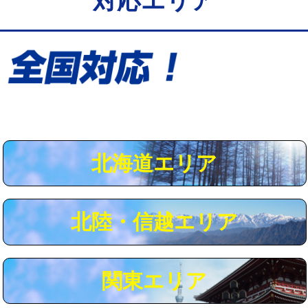
対応エリア
給水管工事※（保温材使用（バンド止
5,500円
め込み）)
給水管工事※（土の掘削・埋め戻し作
11,000円
業)
給水管工事※（塩ビ管（VP・HI）使
33,000円
用/3ｍまで)
給水管工事※（塩ビ管（VP・HI）使
+8,800円
用（追加）/3ｍ超え)
北海道エリア
給水管工事※（ライニング鋼管・銅
44,000円
管・ポリ管・HT管使用/3ｍまで)
北陸・信越エリア
給水管工事※（ライニング鋼管・銅
+8,800円
管・ポリ管・HT管使用/3ｍ超え)
マス交換（土の掘削・埋め戻し作業）
11,000円~
関東エリア
マス交換（深さ50㎝未満）
55,000円