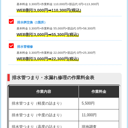
基本料金 3,300円+作業料金 110,000円+部品代 0円=113,300円
WEB割引3,000円➡110,300円(税込)
交換・取付（タンク）
22,000円+材料費
マス交換（深さ50㎝以上）
66,000円
交換・取付(単水栓（壁付・デッキ
13,200円+材料費
コンクリート斫り（厚さ10㎝まで）
27,500円
排水桝交換（1箇所）
式）)
基本料金 3,300円+作業料金 55,000円+部品代 0円=58,300円
コンクリート斫り（厚さ10㎝超え）
38,500円
WEB割引3,000円➡55,300円(税込)
交換・取付(混合水栓（壁付・デッキ
16,500円+材料費
式・ワンホール）)
モルタル補修（厚さ10㎝まで）
27,500円
排水管補修
基本料金 3,300円+作業料金 22,000円+部品代 0円=25,300円
交換・取付(排水栓・排水トラップ
22,000円+材料費
モルタル補修（厚さ10㎝超え）
38,500円
WEB割引3,000円➡22,300円(税込)
（P/S/ポップアップ））
台所シンク・作業台設置
現場見積
交換・取付（その他部品）
11,000円+材料費
排水管つまり・水漏れ修理の作業料金表
追加人工
16,500円
持込商品取付（単水栓）
13,200円
作業内容
作業料金
廃棄・処分
現場見積
持込商品取付（混合水栓）
16,500円
排水管つまり（軽度の詰まり）
5,500円
※給水管工事は20mmまでの価格です。
持込商品取付（浄水器・分岐水栓）
16,500円
排水管つまり（中度の詰まり）
11,000円
給水管工事※（ホール加工)
16,500円
排水管つまり（高度の詰まり）
現地調査