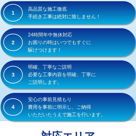
式）)
高品質な施工徹底
1
交換・取付(混合水栓（壁付・デッキ
16,500円+材料費
手続き工事は絶対に致しません！
式・ワンホール）)
交換・取付(排水栓・排水トラップ
22,000円+材料費
24時間年中無休対応
（P/S/ポップアップ））
2
お困りの時はいつでもすぐに
駆けつけます！
交換・取付（その他部品）
11,000円+材料費
持込商品取付（単水栓）
13,200円
明確、丁寧なご説明
3
必要な工事内容を明確、丁寧に
持込商品取付（混合水栓）
16,500円
ご説明します。
持込商品取付（浄水器・分岐水栓）
16,500円
安心の事前見積もり
給水管工事※（ホール加工)
16,500円
4
費用を事前に明示し、ご納得
いただいたうえで施工を行います。
給水管工事※（バンド止め)
3,300円
給水管工事※（支持金具設置)
5,500円