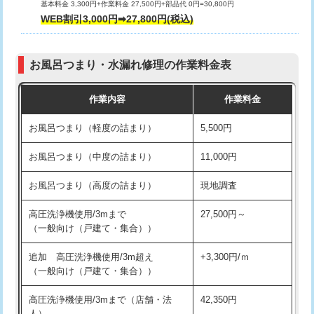
基本料金 3,300円+作業料金 27,500円+部品代 0円=30,800円
交換・取付（タンク）
22,000円+材料費
WEB割引3,000円➡27,800円(税込)
交換・取付（便器）
22,000円+材料費
お風呂つまり・水漏れ修理の作業料金表
交換・取付（普通便座）
11,000円+材料費
作業内容
作業料金
交換・取付（温水洗浄便座）
16,500円+材料費
お風呂つまり（軽度の詰まり）
5,500円
交換・取付(単水栓（壁付・デッキ
13,200円+材料費
式）)
お風呂つまり（中度の詰まり）
11,000円
交換・取付(混合水栓（壁付・デッキ
16,500円+材料費
お風呂つまり（高度の詰まり）
現地調査
式・ワンホール）)
高圧洗浄機使用/3mまで
27,500円～
交換・取付(排水栓・排水トラップ
22,000円+材料費
（一般向け（戸建て・集合））
（P/S/ポップアップ））
追加 高圧洗浄機使用/3m超え
+3,300円/ｍ
交換・取付（その他部品）
11,000円+材料費
（一般向け（戸建て・集合））
持込商品取付（単水栓）
13,200円
高圧洗浄機使用/3mまで（店舗・法
42,350円
人）