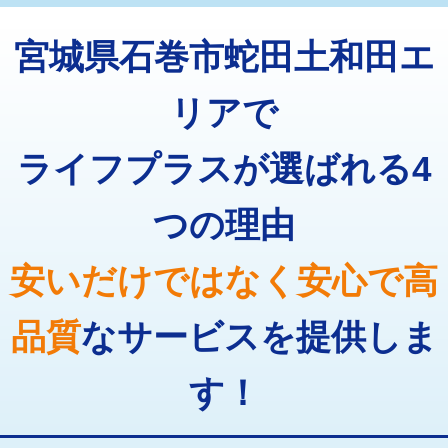
トーラー機使用/3mまで
33,000円
マス交換（深さ50㎝以上）
66,000円
宮城県石巻市蛇田土和田エ
追加トーラー機使用/3m超え
+3,300円
コンクリート斫り（厚さ10㎝まで）
27,500円
カメラ調査
33,000円
リアで
コンクリート斫り（厚さ10㎝超え）
38,500円
桝清掃
8,800円
ライフプラスが選ばれる4
モルタル補修（厚さ10㎝まで）
27,500円
止水・漏水調査・防水処理・清掃・修
11,000円
理・調整・分解・加工など（軽作業）
モルタル補修（厚さ10㎝超え）
38,500円
つの理由
止水・漏水調査・防水処理・清掃・修
22,000円
追加人工
16,500円
理・調整・分解・加工など（中作業）
安いだけではなく安心で高
廃棄・処分
現場見積
止水・漏水調査・防水処理・清掃・修
33,000円
理・調整・分解・加工など（重作業）
品質
なサービスを提供しま
その他部品の脱着
8,800円～
す！
交換・取付（タンク）
22,000円+材料費
交換・取付(単水栓（壁付・デッキ
13,200円+材料費