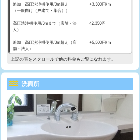
追加 高圧洗浄機使用/3m超え
+3,300円/ｍ
持込商品取付（混合水栓）
16,500円
マス交換（深さ50㎝以上）
66,000円
（一般向け（戸建て・集合））
持込商品取付（浄水器・分岐水栓）
16,500円
コンクリート斫り（厚さ10㎝まで）
27,500円
高圧洗浄機使用/3mまで（店舗・法
42,350円
人）
給水管工事※（ホール加工)
16,500円
コンクリート斫り（厚さ10㎝超え）
38,500円
追加 高圧洗浄機使用/3m超え（店
+5,500円/ｍ
給水管工事※（バンド止め)
3,300円
モルタル補修（厚さ10㎝まで）
27,500円
舗・法人）
給水管工事※（支持金具設置)
5,500円
モルタル補修（厚さ10㎝超え）
38,500円
上記の表をスクロールで他の料金もご覧になれます。
高度高圧洗浄換
現地調査
給水管工事※（保温材使用（バンド止
5,500円
洗面台設置
38,500円
トーラー作業
16,500円
め込み）)
洗面所
追加人工
16,500円
トーラー機使用/3mまで
33,000円
給水管工事※（土の掘削・埋め戻し作
11,000円
業)
廃棄・処分
現場見積
追加トーラー機使用/3m超え
+3,300円
給水管工事※（塩ビ管（VP・HI）使
33,000円
※給水管工事は20mmまでの価格です。
カメラ調査
33,000円
用/3ｍまで)
桝清掃
8,800円
給水管工事※（塩ビ管（VP・HI）使
+8,800円
用（追加）/3ｍ超え)
止水・漏水調査・防水処理・清掃・修
11,000円