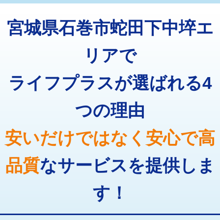
トーラー機使用/3mまで
33,000円
マス交換（深さ50㎝以上）
66,000円
宮城県石巻市蛇田下中埣エ
追加トーラー機使用/3m超え
+3,300円
コンクリート斫り（厚さ10㎝まで）
27,500円
カメラ調査
33,000円
リアで
コンクリート斫り（厚さ10㎝超え）
38,500円
桝清掃
8,800円
ライフプラスが選ばれる4
モルタル補修（厚さ10㎝まで）
27,500円
止水・漏水調査・防水処理・清掃・修
11,000円
理・調整・分解・加工など（軽作業）
モルタル補修（厚さ10㎝超え）
38,500円
つの理由
止水・漏水調査・防水処理・清掃・修
22,000円
追加人工
16,500円
理・調整・分解・加工など（中作業）
安いだけではなく安心で高
廃棄・処分
現場見積
止水・漏水調査・防水処理・清掃・修
33,000円
理・調整・分解・加工など（重作業）
品質
なサービスを提供しま
その他部品の脱着
8,800円～
す！
交換・取付（タンク）
22,000円+材料費
交換・取付(単水栓（壁付・デッキ
13,200円+材料費