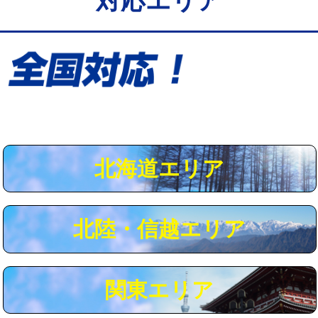
対応エリア
給水管工事※（保温材使用（バンド止
5,500円
め込み）)
給水管工事※（土の掘削・埋め戻し作
11,000円
業)
給水管工事※（塩ビ管（VP・HI）使
33,000円
用/3ｍまで)
給水管工事※（塩ビ管（VP・HI）使
+8,800円
用（追加）/3ｍ超え)
北海道エリア
給水管工事※（ライニング鋼管・銅
44,000円
管・ポリ管・HT管使用/3ｍまで)
北陸・信越エリア
給水管工事※（ライニング鋼管・銅
+8,800円
管・ポリ管・HT管使用/3ｍ超え)
マス交換（土の掘削・埋め戻し作業）
11,000円~
関東エリア
マス交換（深さ50㎝未満）
55,000円