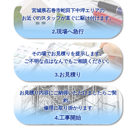
宮城県石巻市蛇田下中埣エリアの
お近くのスタッフが直ぐに駆け付けます。
2.現場へ急行
その場でお見積りを提示します。
ご不明な点はなんでもご相談ください。
3.お見積り
お見積り内容にご納得いただけましたらご契
約。
修理に取り掛かります
4.工事開始