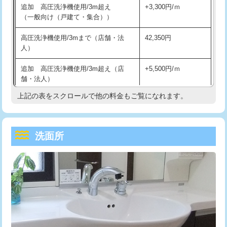
追加 高圧洗浄機使用/3m超え
+3,300円/ｍ
持込商品取付（混合水栓）
16,500円
マス交換（深さ50㎝以上）
66,000円
（一般向け（戸建て・集合））
持込商品取付（浄水器・分岐水栓）
16,500円
コンクリート斫り（厚さ10㎝まで）
27,500円
高圧洗浄機使用/3mまで（店舗・法
42,350円
人）
給水管工事※（ホール加工)
16,500円
コンクリート斫り（厚さ10㎝超え）
38,500円
追加 高圧洗浄機使用/3m超え（店
+5,500円/ｍ
給水管工事※（バンド止め)
3,300円
モルタル補修（厚さ10㎝まで）
27,500円
舗・法人）
給水管工事※（支持金具設置)
5,500円
モルタル補修（厚さ10㎝超え）
38,500円
上記の表をスクロールで他の料金もご覧になれます。
高度高圧洗浄換
現地調査
給水管工事※（保温材使用（バンド止
5,500円
洗面台設置
38,500円
トーラー作業
16,500円
め込み）)
洗面所
追加人工
16,500円
トーラー機使用/3mまで
33,000円
給水管工事※（土の掘削・埋め戻し作
11,000円
業)
廃棄・処分
現場見積
追加トーラー機使用/3m超え
+3,300円
給水管工事※（塩ビ管（VP・HI）使
33,000円
※給水管工事は20mmまでの価格です。
カメラ調査
33,000円
用/3ｍまで)
桝清掃
8,800円
給水管工事※（塩ビ管（VP・HI）使
+8,800円
用（追加）/3ｍ超え)
止水・漏水調査・防水処理・清掃・修
11,000円