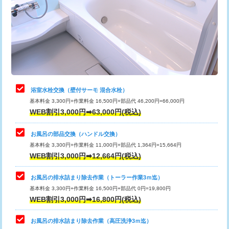
桝清掃
8,800円
止水・漏水調査・防水処理・清掃・修
11,000円
理・調整・分解・加工など（軽作業）
止水・漏水調査・防水処理・清掃・修
22,000円
理・調整・分解・加工など（中作業）
浴室水栓交換（壁付サーモ 混合水栓）
基本料金 3,300円+作業料金 16,500円+部品代 46,200円=66,000円
止水・漏水調査・防水処理・清掃・修
33,000円
WEB割引3,000円➡63,000円(税込)
理・調整・分解・加工など（重作業）
お風呂の部品交換（ハンドル交換）
トイレタンク脱着
16,500円
基本料金 3,300円+作業料金 11,000円+部品代 1,364円=15,664円
WEB割引3,000円➡12,664円(税込)
トイレ便器脱着
16,500円
タンクレストイレ脱着
33,000円
お風呂の排水詰まり除去作業（トーラー作業3ｍ迄）
基本料金 3,300円+作業料金 16,500円+部品代 0円=19,800円
小便器トイレ脱着
現地見積
WEB割引3,000円➡16,800円(税込)
その他部品の脱着
8,800円～
お風呂の排水詰まり除去作業（高圧洗浄3ｍ迄）