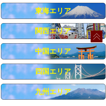
マス交換（深さ50㎝以上）
66,000円
東海エリア
コンクリート斫り（厚さ10㎝まで）
27,500円
コンクリート斫り（厚さ10㎝超え）
38,500円
関西エリア
モルタル補修（厚さ10㎝まで）
27,500円
モルタル補修（厚さ10㎝超え）
38,500円
中国エリア
追加人工
16,500円
廃棄・処分
現場見積
四国エリア
※給水管工事は20mmまでの価格です。
九州エリア