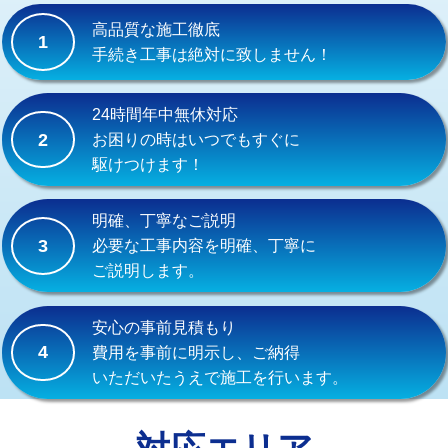
式）)
高品質な施工徹底
1
交換・取付(混合水栓（壁付・デッキ
16,500円+材料費
手続き工事は絶対に致しません！
式・ワンホール）)
交換・取付(排水栓・排水トラップ
22,000円+材料費
24時間年中無休対応
（P/S/ポップアップ））
2
お困りの時はいつでもすぐに
駆けつけます！
交換・取付（その他部品）
11,000円+材料費
持込商品取付（単水栓）
13,200円
明確、丁寧なご説明
3
必要な工事内容を明確、丁寧に
持込商品取付（混合水栓）
16,500円
ご説明します。
持込商品取付（浄水器・分岐水栓）
16,500円
安心の事前見積もり
給水管工事※（ホール加工)
16,500円
4
費用を事前に明示し、ご納得
いただいたうえで施工を行います。
給水管工事※（バンド止め)
3,300円
給水管工事※（支持金具設置)
5,500円