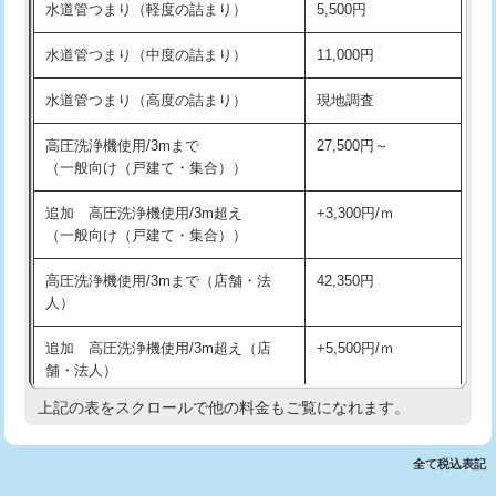
水道管つまり（軽度の詰まり）
5,500円
交換・取付(排水栓・排水トラップ
22,000円+材料費
洗面台設置
38,500円
（P/S/ポップアップ））
水道管つまり（中度の詰まり）
11,000円
化粧台設置
22,000円
交換・取付（その他部品）
11,000円+材料費
水道管つまり（高度の詰まり）
現地調査
追加人工
16,500円
持込商品取付（単水栓）
13,200円
高圧洗浄機使用/3mまで
27,500円～
廃棄・処分
現場見積
（一般向け（戸建て・集合））
持込商品取付（混合水栓）
16,500円
※給水管工事は20mmまでの価格です。
追加 高圧洗浄機使用/3m超え
+3,300円/ｍ
持込商品取付（浄水器・分岐水栓）
16,500円
（一般向け（戸建て・集合））
排水管工事（土の掘削・埋め戻し作
11,000円~
高圧洗浄機使用/3mまで（店舗・法
42,350円
業）
人）
排水管工事（排水管工事/3ｍまで）
55,000円
追加 高圧洗浄機使用/3m超え（店
+5,500円/ｍ
舗・法人）
排水管工事（追加 排水管工事/3ｍ超
+11,000円
え）
上記の表をスクロールで他の料金もご覧になれます。
高度高圧洗浄換
現地調査
マス交換（土の掘削・埋め戻し作業）
11,000円~
トーラー作業
16,500円
全て税込表記
マス交換（深さ50㎝未満）
55,000円