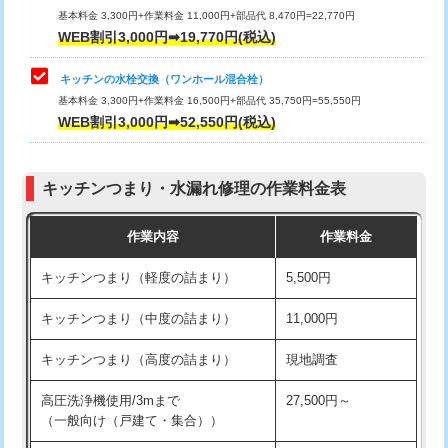
用/3ｍまで)
基本料金 3,300円+作業料金 11,000円+部品代 8,470円=22,770円
止水・漏水調査・防水処理・清掃・修
33,000円
WEB割引3,000円➡19,770円(税込)
理・調整・分解・加工など（重作業）
給水管工事※（塩ビ管（VP・HI）使
+8,800円
用（追加）/3ｍ超え)
キッチンの水栓交換（ワンホール混合栓）
お風呂タンク脱着
16,500円
基本料金 3,300円+作業料金 16,500円+部品代 35,750円=55,550円
給水管工事※（ライニング鋼管・銅
44,000円
WEB割引3,000円➡52,550円(税込)
その他部品の脱着
8,800円～
管・ポリ管・HT管使用/3ｍまで)
交換・取付（タンク）
22,000円+材料費
給水管工事※（ライニング鋼管・銅
+8,800円
管・ポリ管・HT管使用/3ｍ超え)
キッチンつまり・水漏れ修理の作業料金表
交換・取付(単水栓（壁付・デッキ
13,200円+材料費
式）)
排水管工事（土の掘削・埋め戻し作
11,000円~
作業内容
作業料金
業）
交換・取付(混合水栓（壁付・デッキ
16,500円+材料費
キッチンつまり（軽度の詰まり）
5,500円
式・ワンホール）)
排水管工事（排水管工事/3ｍまで）
55,000円
キッチンつまり（中度の詰まり）
11,000円
交換・取付(排水栓・排水トラップ
22,000円+材料費
排水管工事（追加 排水管工事/3ｍ超
+11,000円
（P/S/ポップアップ））
え）
キッチンつまり（高度の詰まり）
現地調査
交換・取付（その他部品）
11,000円+材料費
マス交換（土の掘削・埋め戻し作業）
11,000円~
高圧洗浄機使用/3mまで
27,500円～
（一般向け（戸建て・集合））
持込商品取付（単水栓）
13,200円
マス交換（深さ50㎝未満）
55,000円