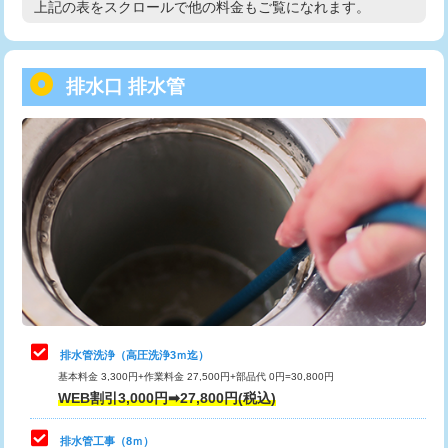
上記の表をスクロールで他の料金もご覧になれます。
高度高圧洗浄換
現地調査
用/3ｍまで)
トーラー作業
16,500円
給水管工事※（塩ビ管（VP・HI）使
+8,800円
用（追加）/3ｍ超え)
排水口 排水管
トーラー機使用/3mまで
33,000円
給水管工事※（ライニング鋼管・銅
44,000円
追加トーラー機使用/3m超え
+3,300円
管・ポリ管・HT管使用/3ｍまで)
カメラ調査
33,000円
給水管工事※（ライニング鋼管・銅
+8,800円
管・ポリ管・HT管使用/3ｍ超え)
桝清掃
8,800円
排水管工事（土の掘削・埋め戻し作
11,000円~
止水・漏水調査・防水処理・清掃・修
11,000円
業）
理・調整・分解・加工など（軽作業）
排水管工事（排水管工事/3ｍまで）
55,000円
止水・漏水調査・防水処理・清掃・修
22,000円
理・調整・分解・加工など（中作業）
排水管工事（追加 排水管工事/3ｍ超
+11,000円
排水管洗浄（高圧洗浄3ｍ迄）
え）
基本料金 3,300円+作業料金 27,500円+部品代 0円=30,800円
止水・漏水調査・防水処理・清掃・修
33,000円
WEB割引3,000円➡27,800円(税込)
理・調整・分解・加工など（重作業）
マス交換（土の掘削・埋め戻し作業）
11,000円~
排水管工事（8ｍ）
その他部品の脱着
8,800円～
マス交換（深さ50㎝未満）
55,000円