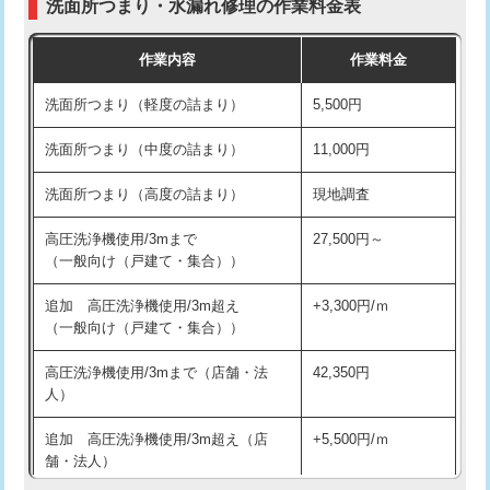
洗面所つまり・水漏れ修理の作業料金表
コンクリート斫り（厚さ10㎝超え）
38,500円
交換・取付（その他部品）
11,000円+材料費
作業内容
作業料金
モルタル補修（厚さ10㎝まで）
27,500円
持込商品取付（単水栓）
13,200円
洗面所つまり（軽度の詰まり）
5,500円
モルタル補修（厚さ10㎝超え）
38,500円
持込商品取付（混合水栓）
16,500円
洗面所つまり（中度の詰まり）
11,000円
洗面台設置
38,500円
持込商品取付（浄水器・分岐水栓）
16,500円
洗面所つまり（高度の詰まり）
現地調査
バスタブ設置
現場見積
給水管工事※（ホール加工)
16,500円
高圧洗浄機使用/3mまで
27,500円～
追加人工
16,500円
（一般向け（戸建て・集合））
給水管工事※（バンド止め)
3,300円
廃棄・処分
現場見積
追加 高圧洗浄機使用/3m超え
+3,300円/ｍ
給水管工事※（支持金具設置)
5,500円
（一般向け（戸建て・集合））
※給水管工事は20mmまでの価格です。
給水管工事※（保温材使用（バンド止
5,500円
高圧洗浄機使用/3mまで（店舗・法
42,350円
め込み）)
人）
給水管工事※（土の掘削・埋め戻し作
11,000円
追加 高圧洗浄機使用/3m超え（店
+5,500円/ｍ
業)
舗・法人）
給水管工事※（塩ビ管（VP・HI）使
33,000円