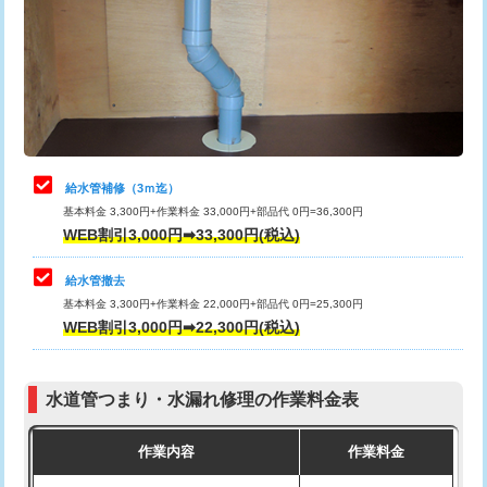
排水管工事（土の掘削・埋め戻し作
11,000円~
桝清掃
8,800円
業）
止水・漏水調査・防水処理・清掃・修
11,000円
排水管工事（排水管工事/3ｍまで）
55,000円
理・調整・分解・加工など（軽作業）
排水管工事（追加 排水管工事/3ｍ超
+11,000円
止水・漏水調査・防水処理・清掃・修
22,000円
え）
理・調整・分解・加工など（中作業）
給水管補修（3ｍ迄）
マス交換（土の掘削・埋め戻し作業）
11,000円~
基本料金 3,300円+作業料金 33,000円+部品代 0円=36,300円
止水・漏水調査・防水処理・清掃・修
33,000円
WEB割引3,000円➡33,300円(税込)
理・調整・分解・加工など（重作業）
マス交換（深さ50㎝未満）
55,000円
給水管撤去
その他部品の脱着
8,800円～
マス交換（深さ50㎝以上）
66,000円
基本料金 3,300円+作業料金 22,000円+部品代 0円=25,300円
WEB割引3,000円➡22,300円(税込)
交換・取付（タンク）
22,000円+材料費
コンクリート斫り（厚さ10㎝まで）
27,500円
交換・取付(単水栓（壁付・デッキ
13,200円+材料費
コンクリート斫り（厚さ10㎝超え）
38,500円
式）)
水道管つまり・水漏れ修理の作業料金表
モルタル補修（厚さ10㎝まで）
27,500円
交換・取付(混合水栓（壁付・デッキ
16,500円+材料費
作業内容
作業料金
式・ワンホール）)
モルタル補修（厚さ10㎝超え）
38,500円