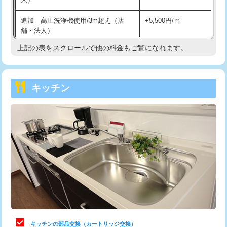
持込商品取付（混合水栓）
16,500円
追加 高圧洗浄機使用/3m超え（店
+5,500円/ｍ
持込商品取付（浄水器・分岐水栓）
16,500円
舗・法人）
持込商品取付（温水洗浄便座）
22,000円
上記の表をスクロールで他の料金もご覧になれます。
高度高圧洗浄換
現地調査
持込商品取付（普通便座⇔温水洗浄便
22,000円
トーラー作業
16,500円
座）
キッチン
トーラー機使用/3mまで
33,000円
給水管工事※（ホール加工)
16,500円
追加トーラー機使用/3m超え
+3,300円
給水管工事※（バンド止め)
3,300円
カメラ調査
33,000円
給水管工事※（支持金具設置)
5,500円
桝清掃
8,800円
給水管工事※（保温材使用（バンド止
5,500円
め込み）)
止水・漏水調査・防水処理・清掃・修
11,000円
理・調整・分解・加工など（軽作業）
給水管工事※（土の掘削・埋め戻し作
11,000円
業)
止水・漏水調査・防水処理・清掃・修
22,000円
理・調整・分解・加工など（中作業）
給水管工事※（塩ビ管（VP・HI）使
33,000円
キッチンの部品交換（カートリッジ交換）