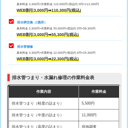
基本料金 3,300円+作業料金 110,000円+部品代 0円=113,300円
WEB割引3,000円➡110,300円(税込)
交換・取付（タンク）
22,000円+材料費
マス交換（深さ50㎝以上）
66,000円
交換・取付(単水栓（壁付・デッキ
13,200円+材料費
コンクリート斫り（厚さ10㎝まで）
27,500円
排水桝交換（1箇所）
式）)
基本料金 3,300円+作業料金 55,000円+部品代 0円=58,300円
コンクリート斫り（厚さ10㎝超え）
38,500円
WEB割引3,000円➡55,300円(税込)
交換・取付(混合水栓（壁付・デッキ
16,500円+材料費
式・ワンホール）)
モルタル補修（厚さ10㎝まで）
27,500円
排水管補修
基本料金 3,300円+作業料金 22,000円+部品代 0円=25,300円
交換・取付(排水栓・排水トラップ
22,000円+材料費
モルタル補修（厚さ10㎝超え）
38,500円
WEB割引3,000円➡22,300円(税込)
（P/S/ポップアップ））
台所シンク・作業台設置
現場見積
交換・取付（その他部品）
11,000円+材料費
排水管つまり・水漏れ修理の作業料金表
追加人工
16,500円
持込商品取付（単水栓）
13,200円
作業内容
作業料金
廃棄・処分
現場見積
持込商品取付（混合水栓）
16,500円
排水管つまり（軽度の詰まり）
5,500円
※給水管工事は20mmまでの価格です。
持込商品取付（浄水器・分岐水栓）
16,500円
排水管つまり（中度の詰まり）
11,000円
給水管工事※（ホール加工)
16,500円
排水管つまり（高度の詰まり）
現地調査