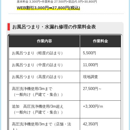
基本料金 3,300円+作業料金 27,500円+部品代 0円=30,800円
交換・取付（タンク）
22,000円+材料費
WEB割引3,000円➡27,800円(税込)
交換・取付（便器）
22,000円+材料費
お風呂つまり・水漏れ修理の作業料金表
交換・取付（普通便座）
11,000円+材料費
作業内容
作業料金
交換・取付（温水洗浄便座）
16,500円+材料費
お風呂つまり（軽度の詰まり）
5,500円
交換・取付(単水栓（壁付・デッキ
13,200円+材料費
式）)
お風呂つまり（中度の詰まり）
11,000円
交換・取付(混合水栓（壁付・デッキ
16,500円+材料費
お風呂つまり（高度の詰まり）
現地調査
式・ワンホール）)
高圧洗浄機使用/3mまで
27,500円～
交換・取付(排水栓・排水トラップ
22,000円+材料費
（一般向け（戸建て・集合））
（P/S/ポップアップ））
追加 高圧洗浄機使用/3m超え
+3,300円/ｍ
交換・取付（その他部品）
11,000円+材料費
（一般向け（戸建て・集合））
持込商品取付（単水栓）
13,200円
高圧洗浄機使用/3mまで（店舗・法
42,350円
人）