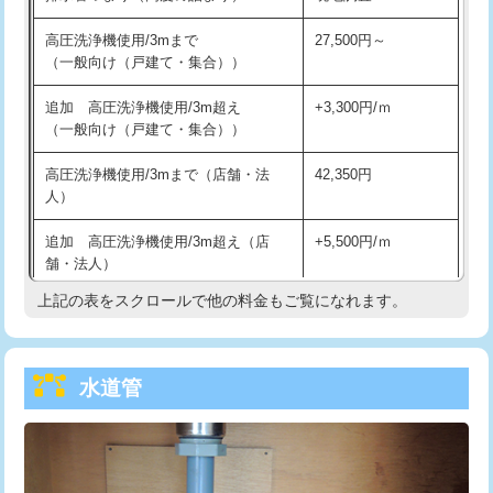
給水管工事※（バンド止め)
3,300円
高圧洗浄機使用/3mまで
27,500円～
（一般向け（戸建て・集合））
給水管工事※（支持金具設置)
5,500円
追加 高圧洗浄機使用/3m超え
+3,300円/ｍ
給水管工事※（保温材使用（バンド止
5,500円
（一般向け（戸建て・集合））
め込み）)
高圧洗浄機使用/3mまで（店舗・法
42,350円
給水管工事※（土の掘削・埋め戻し作
11,000円
人）
業)
追加 高圧洗浄機使用/3m超え（店
+5,500円/ｍ
給水管工事※（塩ビ管（VP・HI）使
33,000円
舗・法人）
用/3ｍまで)
上記の表をスクロールで他の料金もご覧になれます。
高度高圧洗浄換
現地調査
給水管工事※（塩ビ管（VP・HI）使
+8,800円
用（追加）/3ｍ超え)
トーラー作業
16,500円
給水管工事※（ライニング鋼管・銅
44,000円
水道管
トーラー機使用/3mまで
33,000円
管・ポリ管・HT管使用/3ｍまで)
追加トーラー機使用/3m超え
+3,300円
給水管工事※（ライニング鋼管・銅
+8,800円
管・ポリ管・HT管使用/3ｍ超え)
カメラ調査
33,000円