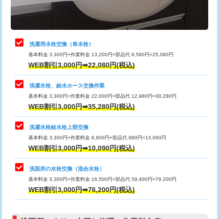
理・調整・分解・加工など（軽作業）
給水管工事※（ライニング鋼管・銅
44,000円
管・ポリ管・HT管使用/3ｍまで)
止水・漏水調査・防水処理・清掃・修
22,000円
理・調整・分解・加工など（中作業）
給水管工事※（ライニング鋼管・銅
+8,800円
洗濯用水栓交換（単水栓）
管・ポリ管・HT管使用/3ｍ超え)
基本料金 3,300円+作業料金 13,200円+部品代 8,580円=25,080円
止水・漏水調査・防水処理・清掃・修
33,000円
WEB割引3,000円➡22,080円(税込)
理・調整・分解・加工など（重作業）
排水管工事（土の掘削・埋め戻し作
11,000円~
業）
洗濯水栓、給水ホース交換作業
キッチンタンク脱着
16,500円
基本料金 3,300円+作業料金 22,000円+部品代 12,980円=38,280円
排水管工事（排水管工事/3ｍまで）
55,000円
WEB割引3,000円➡35,280円(税込)
その他部品の脱着
8,800円～
排水管工事（追加 排水管工事/3ｍ超
+11,000円
交換・取付（タンク）
22,000円+材料費
洗濯水栓給水栓上部交換
え）
基本料金 3,300円+作業料金 8,800円+部品代 990円=13,090円
交換・取付(単水栓（壁付・デッキ
13,200円+材料費
WEB割引3,000円➡10,090円(税込)
マス交換（土の掘削・埋め戻し作業）
11,000円~
式）)
洗面所の水栓交換（混合水栓）
マス交換（深さ50㎝未満）
55,000円
交換・取付(混合水栓（壁付・デッキ
16,500円+材料費
基本料金 3,300円+作業料金 16,500円+部品代 59,400円=79,200円
式・ワンホール）)
WEB割引3,000円➡76,200円(税込)
マス交換（深さ50㎝以上）
66,000円
交換・取付(排水栓・排水トラップ
22,000円+材料費
コンクリート斫り（厚さ10㎝まで）
27,500円
（P/S/ポップアップ））