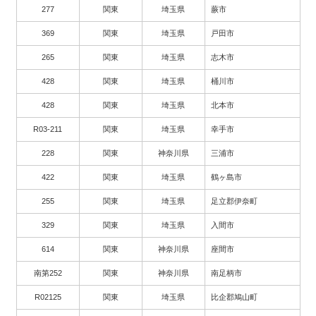
277
関東
埼玉県
蕨市
369
関東
埼玉県
戸田市
265
関東
埼玉県
志木市
428
関東
埼玉県
桶川市
428
関東
埼玉県
北本市
R03-211
関東
埼玉県
幸手市
228
関東
神奈川県
三浦市
422
関東
埼玉県
鶴ヶ島市
255
関東
埼玉県
足立郡伊奈町
329
関東
埼玉県
入間市
614
関東
神奈川県
座間市
南第252
関東
神奈川県
南足柄市
R02125
関東
埼玉県
比企郡鳩山町