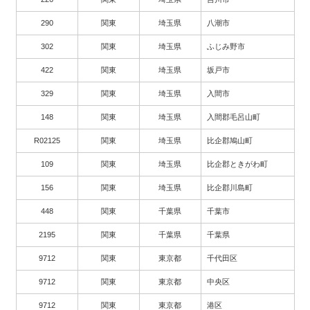
290
関東
埼玉県
八潮市
302
関東
埼玉県
ふじみ野市
422
関東
埼玉県
坂戸市
329
関東
埼玉県
入間市
148
関東
埼玉県
入間郡毛呂山町
R02125
関東
埼玉県
比企郡鳩山町
109
関東
埼玉県
比企郡ときがわ町
156
関東
埼玉県
比企郡川島町
448
関東
千葉県
千葉市
2195
関東
千葉県
千葉県
9712
関東
東京都
千代田区
9712
関東
東京都
中央区
9712
関東
東京都
港区