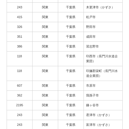
243
関東
千葉県
木更津市（かずさ）
415
関東
千葉県
松戸市
326
関東
千葉県
野田市
351
関東
千葉県
成田市
386
関東
千葉県
習志野市
118
関東
千葉県
印西市（長門川水道企
業団）
118
関東
千葉県
印旛郡栄町（長門川水
道企業団）
607
関東
千葉県
市原市
362
関東
千葉県
我孫子市
2195
関東
千葉県
鎌ヶ谷市
243
関東
千葉県
君津市（かずさ）
243
関東
千葉県
富津市（かずさ）