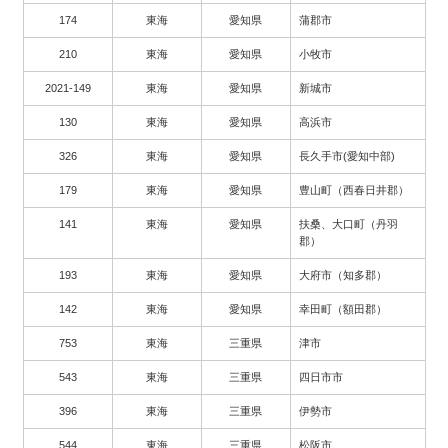
174
東海
愛知県
蒲郡市
210
東海
愛知県
小牧市
2021-149
東海
愛知県
新城市
130
東海
愛知県
高浜市
326
東海
愛知県
長久手市(愛知中部)
179
東海
愛知県
豊山町（西春日井郡）
141
東海
愛知県
扶桑、大口町（丹羽
郡）
193
東海
愛知県
大府市（知多郡）
142
東海
愛知県
幸田町（額田郡）
753
東海
三重県
津市
543
東海
三重県
四日市市
396
東海
三重県
伊勢市
544
東海
三重県
松阪市