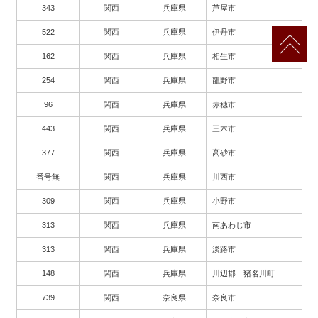
343
関西
兵庫県
芦屋市
522
関西
兵庫県
伊丹市
162
関西
兵庫県
相生市
254
関西
兵庫県
龍野市
96
関西
兵庫県
赤穂市
443
関西
兵庫県
三木市
377
関西
兵庫県
高砂市
番号無
関西
兵庫県
川西市
309
関西
兵庫県
小野市
313
関西
兵庫県
南あわじ市
313
関西
兵庫県
淡路市
148
関西
兵庫県
川辺郡 猪名川町
739
関西
奈良県
奈良市