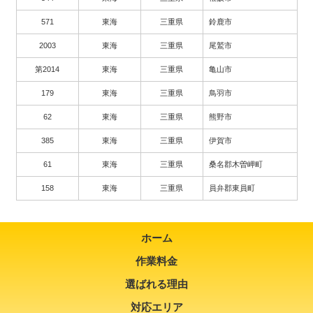
571
東海
三重県
鈴鹿市
2003
東海
三重県
尾鷲市
第2014
東海
三重県
亀山市
179
東海
三重県
鳥羽市
62
東海
三重県
熊野市
385
東海
三重県
伊賀市
61
東海
三重県
桑名郡木曽岬町
158
東海
三重県
員弁郡東員町
ホーム
作業料金
選ばれる理由
対応エリア