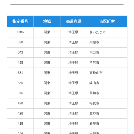
指定番号
地域
都道府県
市区町村
1186
関東
埼玉県
さいたま市
598
関東
埼玉県
川越市
843
関東
埼玉県
川口市
495
関東
埼玉県
所沢市
331
関東
埼玉県
東松山市
335
関東
埼玉県
狭山市
376
関東
埼玉県
草加市
428
関東
埼玉県
松伏市
428
関東
埼玉県
越谷市
415
関東
埼玉県
新座市
226
関東
埼玉県
吉川市