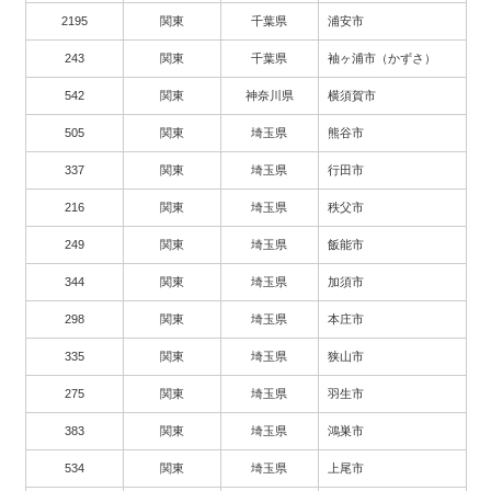
2195
関東
千葉県
浦安市
243
関東
千葉県
袖ヶ浦市（かずさ）
542
関東
神奈川県
横須賀市
505
関東
埼玉県
熊谷市
337
関東
埼玉県
行田市
216
関東
埼玉県
秩父市
249
関東
埼玉県
飯能市
344
関東
埼玉県
加須市
298
関東
埼玉県
本庄市
335
関東
埼玉県
狭山市
275
関東
埼玉県
羽生市
383
関東
埼玉県
鴻巣市
534
関東
埼玉県
上尾市