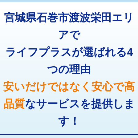
トーラー機使用/3mまで
33,000円
マス交換（深さ50㎝以上）
66,000円
宮城県石巻市渡波栄田エリ
追加トーラー機使用/3m超え
+3,300円
コンクリート斫り（厚さ10㎝まで）
27,500円
カメラ調査
33,000円
アで
コンクリート斫り（厚さ10㎝超え）
38,500円
桝清掃
8,800円
ライフプラスが選ばれる4
モルタル補修（厚さ10㎝まで）
27,500円
止水・漏水調査・防水処理・清掃・修
11,000円
理・調整・分解・加工など（軽作業）
モルタル補修（厚さ10㎝超え）
38,500円
つの理由
止水・漏水調査・防水処理・清掃・修
22,000円
追加人工
16,500円
理・調整・分解・加工など（中作業）
安いだけではなく安心で高
廃棄・処分
現場見積
止水・漏水調査・防水処理・清掃・修
33,000円
理・調整・分解・加工など（重作業）
品質
なサービスを提供しま
その他部品の脱着
8,800円～
す！
交換・取付（タンク）
22,000円+材料費
交換・取付(単水栓（壁付・デッキ
13,200円+材料費