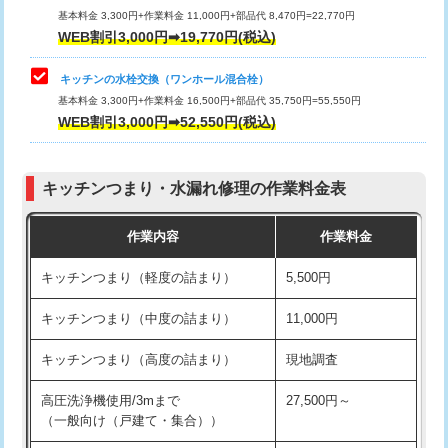
用/3ｍまで)
基本料金 3,300円+作業料金 11,000円+部品代 8,470円=22,770円
止水・漏水調査・防水処理・清掃・修
33,000円
WEB割引3,000円➡19,770円(税込)
理・調整・分解・加工など（重作業）
給水管工事※（塩ビ管（VP・HI）使
+8,800円
用（追加）/3ｍ超え)
キッチンの水栓交換（ワンホール混合栓）
お風呂タンク脱着
16,500円
基本料金 3,300円+作業料金 16,500円+部品代 35,750円=55,550円
給水管工事※（ライニング鋼管・銅
44,000円
WEB割引3,000円➡52,550円(税込)
その他部品の脱着
8,800円～
管・ポリ管・HT管使用/3ｍまで)
交換・取付（タンク）
22,000円+材料費
給水管工事※（ライニング鋼管・銅
+8,800円
管・ポリ管・HT管使用/3ｍ超え)
キッチンつまり・水漏れ修理の作業料金表
交換・取付(単水栓（壁付・デッキ
13,200円+材料費
式）)
排水管工事（土の掘削・埋め戻し作
11,000円~
作業内容
作業料金
業）
交換・取付(混合水栓（壁付・デッキ
16,500円+材料費
キッチンつまり（軽度の詰まり）
5,500円
式・ワンホール）)
排水管工事（排水管工事/3ｍまで）
55,000円
キッチンつまり（中度の詰まり）
11,000円
交換・取付(排水栓・排水トラップ
22,000円+材料費
排水管工事（追加 排水管工事/3ｍ超
+11,000円
（P/S/ポップアップ））
え）
キッチンつまり（高度の詰まり）
現地調査
交換・取付（その他部品）
11,000円+材料費
マス交換（土の掘削・埋め戻し作業）
11,000円~
高圧洗浄機使用/3mまで
27,500円～
（一般向け（戸建て・集合））
持込商品取付（単水栓）
13,200円
マス交換（深さ50㎝未満）
55,000円