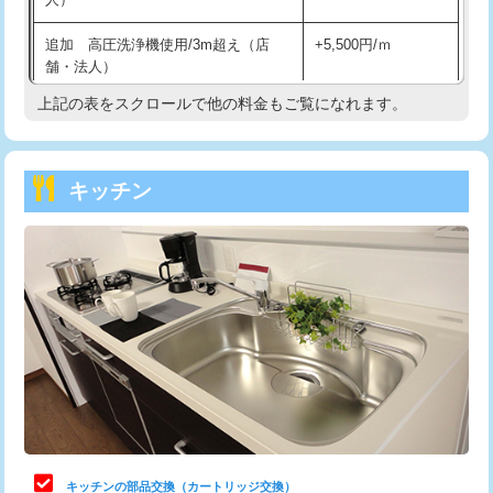
持込商品取付（混合水栓）
16,500円
追加 高圧洗浄機使用/3m超え（店
+5,500円/ｍ
持込商品取付（浄水器・分岐水栓）
16,500円
舗・法人）
持込商品取付（温水洗浄便座）
22,000円
上記の表をスクロールで他の料金もご覧になれます。
高度高圧洗浄換
現地調査
持込商品取付（普通便座⇔温水洗浄便
22,000円
トーラー作業
16,500円
座）
キッチン
トーラー機使用/3mまで
33,000円
給水管工事※（ホール加工)
16,500円
追加トーラー機使用/3m超え
+3,300円
給水管工事※（バンド止め)
3,300円
カメラ調査
33,000円
給水管工事※（支持金具設置)
5,500円
桝清掃
8,800円
給水管工事※（保温材使用（バンド止
5,500円
め込み）)
止水・漏水調査・防水処理・清掃・修
11,000円
理・調整・分解・加工など（軽作業）
給水管工事※（土の掘削・埋め戻し作
11,000円
業)
止水・漏水調査・防水処理・清掃・修
22,000円
理・調整・分解・加工など（中作業）
給水管工事※（塩ビ管（VP・HI）使
33,000円
キッチンの部品交換（カートリッジ交換）