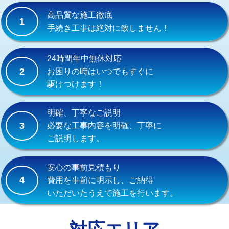
式）)
高品質な施工徹底
1
交換・取付(混合水栓（壁付・デッキ
16,500円+材料費
手続き工事は絶対に致しません！
式・ワンホール）)
交換・取付(排水栓・排水トラップ
22,000円+材料費
24時間年中無休対応
（P/S/ポップアップ））
2
お困りの時はいつでもすぐに
駆けつけます！
交換・取付（その他部品）
11,000円+材料費
持込商品取付（単水栓）
13,200円
明確、丁寧なご説明
3
必要な工事内容を明確、丁寧に
持込商品取付（混合水栓）
16,500円
ご説明します。
持込商品取付（浄水器・分岐水栓）
16,500円
安心の事前見積もり
給水管工事※（ホール加工)
16,500円
4
費用を事前に明示し、ご納得
いただいたうえで施工を行います。
給水管工事※（バンド止め)
3,300円
給水管工事※（支持金具設置)
5,500円