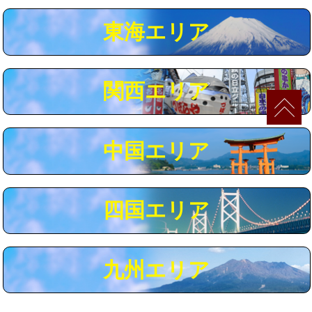
マス交換（深さ50㎝以上）
66,000円
東海エリア
コンクリート斫り（厚さ10㎝まで）
27,500円
コンクリート斫り（厚さ10㎝超え）
38,500円
関西エリア
モルタル補修（厚さ10㎝まで）
27,500円
モルタル補修（厚さ10㎝超え）
38,500円
中国エリア
追加人工
16,500円
廃棄・処分
現場見積
四国エリア
※給水管工事は20mmまでの価格です。
九州エリア