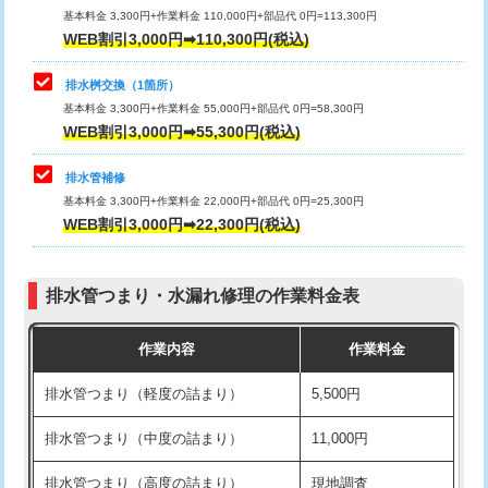
基本料金 3,300円+作業料金 110,000円+部品代 0円=113,300円
WEB割引3,000円➡110,300円(税込)
交換・取付（タンク）
22,000円+材料費
マス交換（深さ50㎝以上）
66,000円
交換・取付(単水栓（壁付・デッキ
13,200円+材料費
コンクリート斫り（厚さ10㎝まで）
27,500円
排水桝交換（1箇所）
式）)
基本料金 3,300円+作業料金 55,000円+部品代 0円=58,300円
コンクリート斫り（厚さ10㎝超え）
38,500円
WEB割引3,000円➡55,300円(税込)
交換・取付(混合水栓（壁付・デッキ
16,500円+材料費
式・ワンホール）)
モルタル補修（厚さ10㎝まで）
27,500円
排水管補修
基本料金 3,300円+作業料金 22,000円+部品代 0円=25,300円
交換・取付(排水栓・排水トラップ
22,000円+材料費
モルタル補修（厚さ10㎝超え）
38,500円
WEB割引3,000円➡22,300円(税込)
（P/S/ポップアップ））
台所シンク・作業台設置
現場見積
交換・取付（その他部品）
11,000円+材料費
排水管つまり・水漏れ修理の作業料金表
追加人工
16,500円
持込商品取付（単水栓）
13,200円
作業内容
作業料金
廃棄・処分
現場見積
持込商品取付（混合水栓）
16,500円
排水管つまり（軽度の詰まり）
5,500円
※給水管工事は20mmまでの価格です。
持込商品取付（浄水器・分岐水栓）
16,500円
排水管つまり（中度の詰まり）
11,000円
給水管工事※（ホール加工)
16,500円
排水管つまり（高度の詰まり）
現地調査