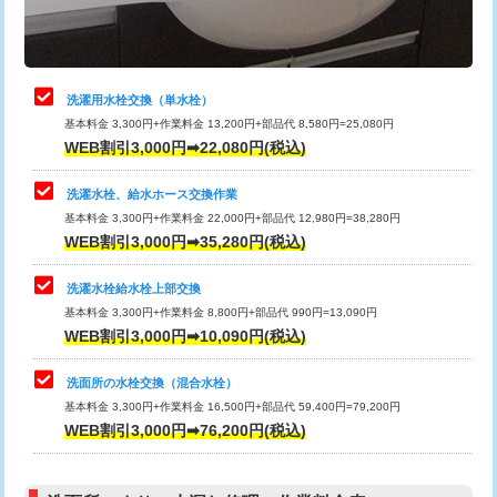
理・調整・分解・加工など（軽作業）
給水管工事※（ライニング鋼管・銅
44,000円
管・ポリ管・HT管使用/3ｍまで)
止水・漏水調査・防水処理・清掃・修
22,000円
理・調整・分解・加工など（中作業）
給水管工事※（ライニング鋼管・銅
+8,800円
洗濯用水栓交換（単水栓）
管・ポリ管・HT管使用/3ｍ超え)
基本料金 3,300円+作業料金 13,200円+部品代 8,580円=25,080円
止水・漏水調査・防水処理・清掃・修
33,000円
WEB割引3,000円➡22,080円(税込)
理・調整・分解・加工など（重作業）
排水管工事（土の掘削・埋め戻し作
11,000円~
業）
洗濯水栓、給水ホース交換作業
キッチンタンク脱着
16,500円
基本料金 3,300円+作業料金 22,000円+部品代 12,980円=38,280円
排水管工事（排水管工事/3ｍまで）
55,000円
WEB割引3,000円➡35,280円(税込)
その他部品の脱着
8,800円～
排水管工事（追加 排水管工事/3ｍ超
+11,000円
交換・取付（タンク）
22,000円+材料費
洗濯水栓給水栓上部交換
え）
基本料金 3,300円+作業料金 8,800円+部品代 990円=13,090円
交換・取付(単水栓（壁付・デッキ
13,200円+材料費
WEB割引3,000円➡10,090円(税込)
マス交換（土の掘削・埋め戻し作業）
11,000円~
式）)
洗面所の水栓交換（混合水栓）
マス交換（深さ50㎝未満）
55,000円
交換・取付(混合水栓（壁付・デッキ
16,500円+材料費
基本料金 3,300円+作業料金 16,500円+部品代 59,400円=79,200円
式・ワンホール）)
WEB割引3,000円➡76,200円(税込)
マス交換（深さ50㎝以上）
66,000円
交換・取付(排水栓・排水トラップ
22,000円+材料費
コンクリート斫り（厚さ10㎝まで）
27,500円
（P/S/ポップアップ））