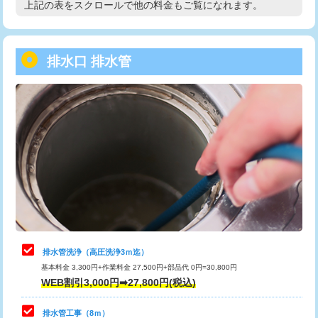
上記の表をスクロールで他の料金もご覧になれます。
高度高圧洗浄換
現地調査
用/3ｍまで)
トーラー作業
16,500円
給水管工事※（塩ビ管（VP・HI）使
+8,800円
用（追加）/3ｍ超え)
排水口 排水管
トーラー機使用/3mまで
33,000円
給水管工事※（ライニング鋼管・銅
44,000円
追加トーラー機使用/3m超え
+3,300円
管・ポリ管・HT管使用/3ｍまで)
カメラ調査
33,000円
給水管工事※（ライニング鋼管・銅
+8,800円
管・ポリ管・HT管使用/3ｍ超え)
桝清掃
8,800円
排水管工事（土の掘削・埋め戻し作
11,000円~
止水・漏水調査・防水処理・清掃・修
11,000円
業）
理・調整・分解・加工など（軽作業）
排水管工事（排水管工事/3ｍまで）
55,000円
止水・漏水調査・防水処理・清掃・修
22,000円
理・調整・分解・加工など（中作業）
排水管工事（追加 排水管工事/3ｍ超
+11,000円
排水管洗浄（高圧洗浄3ｍ迄）
え）
基本料金 3,300円+作業料金 27,500円+部品代 0円=30,800円
止水・漏水調査・防水処理・清掃・修
33,000円
WEB割引3,000円➡27,800円(税込)
理・調整・分解・加工など（重作業）
マス交換（土の掘削・埋め戻し作業）
11,000円~
排水管工事（8ｍ）
その他部品の脱着
8,800円～
マス交換（深さ50㎝未満）
55,000円