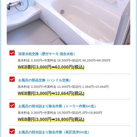
桝清掃
8,800円
止水・漏水調査・防水処理・清掃・修
11,000円
理・調整・分解・加工など（軽作業）
止水・漏水調査・防水処理・清掃・修
22,000円
理・調整・分解・加工など（中作業）
浴室水栓交換（壁付サーモ 混合水栓）
基本料金 3,300円+作業料金 16,500円+部品代 46,200円=66,000円
止水・漏水調査・防水処理・清掃・修
33,000円
WEB割引3,000円➡63,000円(税込)
理・調整・分解・加工など（重作業）
お風呂の部品交換（ハンドル交換）
トイレタンク脱着
16,500円
基本料金 3,300円+作業料金 11,000円+部品代 1,364円=15,664円
WEB割引3,000円➡12,664円(税込)
トイレ便器脱着
16,500円
タンクレストイレ脱着
33,000円
お風呂の排水詰まり除去作業（トーラー作業3ｍ迄）
基本料金 3,300円+作業料金 16,500円+部品代 0円=19,800円
小便器トイレ脱着
現地見積
WEB割引3,000円➡16,800円(税込)
その他部品の脱着
8,800円～
お風呂の排水詰まり除去作業（高圧洗浄3ｍ迄）