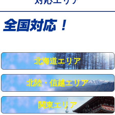
対応エリア
給水管工事※（保温材使用（バンド止
5,500円
め込み）)
給水管工事※（土の掘削・埋め戻し作
11,000円
業)
給水管工事※（塩ビ管（VP・HI）使
33,000円
用/3ｍまで)
給水管工事※（塩ビ管（VP・HI）使
+8,800円
用（追加）/3ｍ超え)
北海道エリア
給水管工事※（ライニング鋼管・銅
44,000円
管・ポリ管・HT管使用/3ｍまで)
北陸・信越エリア
給水管工事※（ライニング鋼管・銅
+8,800円
管・ポリ管・HT管使用/3ｍ超え)
マス交換（土の掘削・埋め戻し作業）
11,000円~
関東エリア
マス交換（深さ50㎝未満）
55,000円