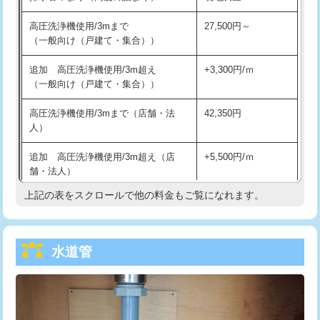
給水管工事※（バンド止め)
3,300円
高圧洗浄機使用/3mまで
27,500円～
（一般向け（戸建て・集合））
給水管工事※（支持金具設置)
5,500円
追加 高圧洗浄機使用/3m超え
+3,300円/ｍ
給水管工事※（保温材使用（バンド止
5,500円
（一般向け（戸建て・集合））
め込み）)
高圧洗浄機使用/3mまで（店舗・法
42,350円
給水管工事※（土の掘削・埋め戻し作
11,000円
人）
業)
追加 高圧洗浄機使用/3m超え（店
+5,500円/ｍ
給水管工事※（塩ビ管（VP・HI）使
33,000円
舗・法人）
用/3ｍまで)
上記の表をスクロールで他の料金もご覧になれます。
高度高圧洗浄換
現地調査
給水管工事※（塩ビ管（VP・HI）使
+8,800円
用（追加）/3ｍ超え)
トーラー作業
16,500円
給水管工事※（ライニング鋼管・銅
44,000円
水道管
トーラー機使用/3mまで
33,000円
管・ポリ管・HT管使用/3ｍまで)
追加トーラー機使用/3m超え
+3,300円
給水管工事※（ライニング鋼管・銅
+8,800円
管・ポリ管・HT管使用/3ｍ超え)
カメラ調査
33,000円