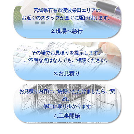
宮城県石巻市渡波栄田エリアの
お近くのスタッフが直ぐに駆け付けます。
2.現場へ急行
その場でお見積りを提示します。
ご不明な点はなんでもご相談ください。
3.お見積り
お見積り内容にご納得いただけましたらご契
約。
修理に取り掛かります
4.工事開始