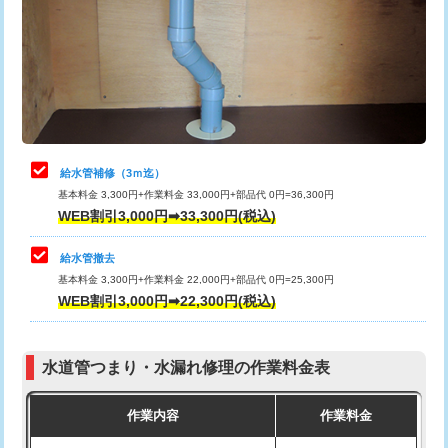
排水管工事（土の掘削・埋め戻し作
11,000円~
桝清掃
8,800円
業）
止水・漏水調査・防水処理・清掃・修
11,000円
排水管工事（排水管工事/3ｍまで）
55,000円
理・調整・分解・加工など（軽作業）
排水管工事（追加 排水管工事/3ｍ超
+11,000円
止水・漏水調査・防水処理・清掃・修
22,000円
え）
理・調整・分解・加工など（中作業）
給水管補修（3ｍ迄）
マス交換（土の掘削・埋め戻し作業）
11,000円~
基本料金 3,300円+作業料金 33,000円+部品代 0円=36,300円
止水・漏水調査・防水処理・清掃・修
33,000円
WEB割引3,000円➡33,300円(税込)
理・調整・分解・加工など（重作業）
マス交換（深さ50㎝未満）
55,000円
給水管撤去
その他部品の脱着
8,800円～
マス交換（深さ50㎝以上）
66,000円
基本料金 3,300円+作業料金 22,000円+部品代 0円=25,300円
WEB割引3,000円➡22,300円(税込)
交換・取付（タンク）
22,000円+材料費
コンクリート斫り（厚さ10㎝まで）
27,500円
交換・取付(単水栓（壁付・デッキ
13,200円+材料費
コンクリート斫り（厚さ10㎝超え）
38,500円
式）)
水道管つまり・水漏れ修理の作業料金表
モルタル補修（厚さ10㎝まで）
27,500円
交換・取付(混合水栓（壁付・デッキ
16,500円+材料費
作業内容
作業料金
式・ワンホール）)
モルタル補修（厚さ10㎝超え）
38,500円