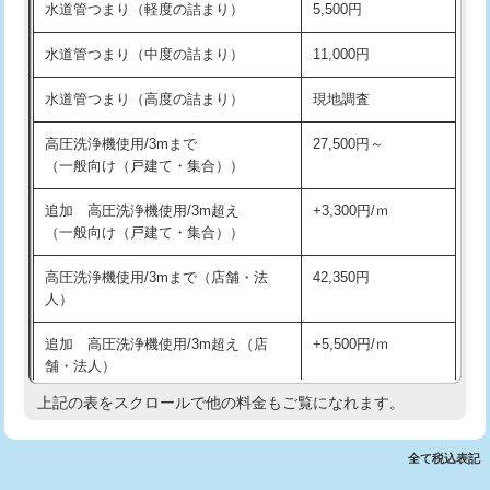
水道管つまり（軽度の詰まり）
5,500円
交換・取付(排水栓・排水トラップ
22,000円+材料費
洗面台設置
38,500円
（P/S/ポップアップ））
水道管つまり（中度の詰まり）
11,000円
化粧台設置
22,000円
交換・取付（その他部品）
11,000円+材料費
水道管つまり（高度の詰まり）
現地調査
追加人工
16,500円
持込商品取付（単水栓）
13,200円
高圧洗浄機使用/3mまで
27,500円～
廃棄・処分
現場見積
（一般向け（戸建て・集合））
持込商品取付（混合水栓）
16,500円
※給水管工事は20mmまでの価格です。
追加 高圧洗浄機使用/3m超え
+3,300円/ｍ
持込商品取付（浄水器・分岐水栓）
16,500円
（一般向け（戸建て・集合））
排水管工事（土の掘削・埋め戻し作
11,000円~
高圧洗浄機使用/3mまで（店舗・法
42,350円
業）
人）
排水管工事（排水管工事/3ｍまで）
55,000円
追加 高圧洗浄機使用/3m超え（店
+5,500円/ｍ
舗・法人）
排水管工事（追加 排水管工事/3ｍ超
+11,000円
え）
上記の表をスクロールで他の料金もご覧になれます。
高度高圧洗浄換
現地調査
マス交換（土の掘削・埋め戻し作業）
11,000円~
トーラー作業
16,500円
全て税込表記
マス交換（深さ50㎝未満）
55,000円