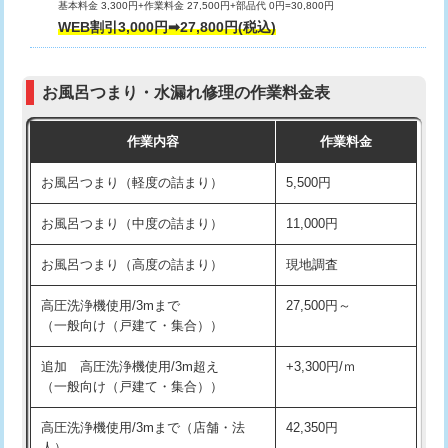
基本料金 3,300円+作業料金 27,500円+部品代 0円=30,800円
交換・取付（タンク）
22,000円+材料費
WEB割引3,000円➡27,800円(税込)
交換・取付（便器）
22,000円+材料費
お風呂つまり・水漏れ修理の作業料金表
交換・取付（普通便座）
11,000円+材料費
作業内容
作業料金
交換・取付（温水洗浄便座）
16,500円+材料費
お風呂つまり（軽度の詰まり）
5,500円
交換・取付(単水栓（壁付・デッキ
13,200円+材料費
式）)
お風呂つまり（中度の詰まり）
11,000円
交換・取付(混合水栓（壁付・デッキ
16,500円+材料費
お風呂つまり（高度の詰まり）
現地調査
式・ワンホール）)
高圧洗浄機使用/3mまで
27,500円～
交換・取付(排水栓・排水トラップ
22,000円+材料費
（一般向け（戸建て・集合））
（P/S/ポップアップ））
追加 高圧洗浄機使用/3m超え
+3,300円/ｍ
交換・取付（その他部品）
11,000円+材料費
（一般向け（戸建て・集合））
持込商品取付（単水栓）
13,200円
高圧洗浄機使用/3mまで（店舗・法
42,350円
人）