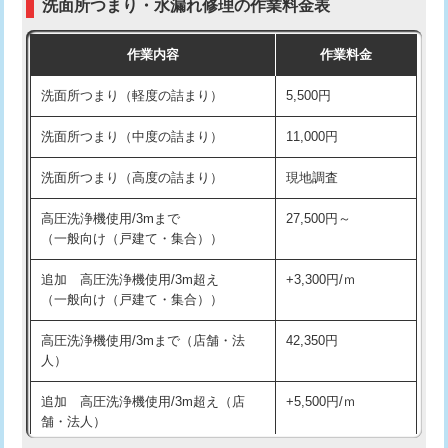
洗面所つまり・水漏れ修理の作業料金表
コンクリート斫り（厚さ10㎝超え）
38,500円
交換・取付（その他部品）
11,000円+材料費
作業内容
作業料金
モルタル補修（厚さ10㎝まで）
27,500円
持込商品取付（単水栓）
13,200円
洗面所つまり（軽度の詰まり）
5,500円
モルタル補修（厚さ10㎝超え）
38,500円
持込商品取付（混合水栓）
16,500円
洗面所つまり（中度の詰まり）
11,000円
洗面台設置
38,500円
持込商品取付（浄水器・分岐水栓）
16,500円
洗面所つまり（高度の詰まり）
現地調査
バスタブ設置
現場見積
給水管工事※（ホール加工)
16,500円
高圧洗浄機使用/3mまで
27,500円～
追加人工
16,500円
（一般向け（戸建て・集合））
給水管工事※（バンド止め)
3,300円
廃棄・処分
現場見積
追加 高圧洗浄機使用/3m超え
+3,300円/ｍ
給水管工事※（支持金具設置)
5,500円
（一般向け（戸建て・集合））
※給水管工事は20mmまでの価格です。
給水管工事※（保温材使用（バンド止
5,500円
高圧洗浄機使用/3mまで（店舗・法
42,350円
め込み）)
人）
給水管工事※（土の掘削・埋め戻し作
11,000円
追加 高圧洗浄機使用/3m超え（店
+5,500円/ｍ
業)
舗・法人）
給水管工事※（塩ビ管（VP・HI）使
33,000円