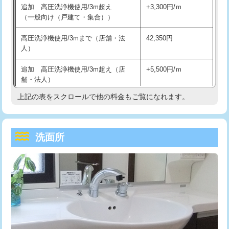
追加 高圧洗浄機使用/3m超え
+3,300円/ｍ
持込商品取付（混合水栓）
16,500円
マス交換（深さ50㎝以上）
66,000円
（一般向け（戸建て・集合））
持込商品取付（浄水器・分岐水栓）
16,500円
コンクリート斫り（厚さ10㎝まで）
27,500円
高圧洗浄機使用/3mまで（店舗・法
42,350円
人）
給水管工事※（ホール加工)
16,500円
コンクリート斫り（厚さ10㎝超え）
38,500円
追加 高圧洗浄機使用/3m超え（店
+5,500円/ｍ
給水管工事※（バンド止め)
3,300円
モルタル補修（厚さ10㎝まで）
27,500円
舗・法人）
給水管工事※（支持金具設置)
5,500円
モルタル補修（厚さ10㎝超え）
38,500円
上記の表をスクロールで他の料金もご覧になれます。
高度高圧洗浄換
現地調査
給水管工事※（保温材使用（バンド止
5,500円
洗面台設置
38,500円
トーラー作業
16,500円
め込み）)
洗面所
追加人工
16,500円
トーラー機使用/3mまで
33,000円
給水管工事※（土の掘削・埋め戻し作
11,000円
業)
廃棄・処分
現場見積
追加トーラー機使用/3m超え
+3,300円
給水管工事※（塩ビ管（VP・HI）使
33,000円
※給水管工事は20mmまでの価格です。
カメラ調査
33,000円
用/3ｍまで)
桝清掃
8,800円
給水管工事※（塩ビ管（VP・HI）使
+8,800円
用（追加）/3ｍ超え)
止水・漏水調査・防水処理・清掃・修
11,000円