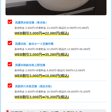
理・調整・分解・加工など（軽作業）
給水管工事※（ライニング鋼管・銅
44,000円
管・ポリ管・HT管使用/3ｍまで)
止水・漏水調査・防水処理・清掃・修
22,000円
理・調整・分解・加工など（中作業）
給水管工事※（ライニング鋼管・銅
+8,800円
洗濯用水栓交換（単水栓）
管・ポリ管・HT管使用/3ｍ超え)
基本料金 3,300円+作業料金 13,200円+部品代 8,580円=25,080円
止水・漏水調査・防水処理・清掃・修
33,000円
WEB割引3,000円➡22,080円(税込)
理・調整・分解・加工など（重作業）
排水管工事（土の掘削・埋め戻し作
11,000円~
業）
洗濯水栓、給水ホース交換作業
キッチンタンク脱着
16,500円
基本料金 3,300円+作業料金 22,000円+部品代 12,980円=38,280円
排水管工事（排水管工事/3ｍまで）
55,000円
WEB割引3,000円➡35,280円(税込)
その他部品の脱着
8,800円～
排水管工事（追加 排水管工事/3ｍ超
+11,000円
交換・取付（タンク）
22,000円+材料費
洗濯水栓給水栓上部交換
え）
基本料金 3,300円+作業料金 8,800円+部品代 990円=13,090円
交換・取付(単水栓（壁付・デッキ
13,200円+材料費
WEB割引3,000円➡10,090円(税込)
マス交換（土の掘削・埋め戻し作業）
11,000円~
式）)
洗面所の水栓交換（混合水栓）
マス交換（深さ50㎝未満）
55,000円
交換・取付(混合水栓（壁付・デッキ
16,500円+材料費
基本料金 3,300円+作業料金 16,500円+部品代 59,400円=79,200円
式・ワンホール）)
WEB割引3,000円➡76,200円(税込)
マス交換（深さ50㎝以上）
66,000円
交換・取付(排水栓・排水トラップ
22,000円+材料費
コンクリート斫り（厚さ10㎝まで）
27,500円
（P/S/ポップアップ））