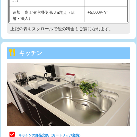
持込商品取付（混合水栓）
16,500円
追加 高圧洗浄機使用/3m超え（店
+5,500円/ｍ
持込商品取付（浄水器・分岐水栓）
16,500円
舗・法人）
持込商品取付（温水洗浄便座）
22,000円
上記の表をスクロールで他の料金もご覧になれます。
高度高圧洗浄換
現地調査
持込商品取付（普通便座⇔温水洗浄便
22,000円
トーラー作業
16,500円
座）
キッチン
トーラー機使用/3mまで
33,000円
給水管工事※（ホール加工)
16,500円
追加トーラー機使用/3m超え
+3,300円
給水管工事※（バンド止め)
3,300円
カメラ調査
33,000円
給水管工事※（支持金具設置)
5,500円
桝清掃
8,800円
給水管工事※（保温材使用（バンド止
5,500円
め込み）)
止水・漏水調査・防水処理・清掃・修
11,000円
理・調整・分解・加工など（軽作業）
給水管工事※（土の掘削・埋め戻し作
11,000円
業)
止水・漏水調査・防水処理・清掃・修
22,000円
理・調整・分解・加工など（中作業）
給水管工事※（塩ビ管（VP・HI）使
33,000円
キッチンの部品交換（カートリッジ交換）