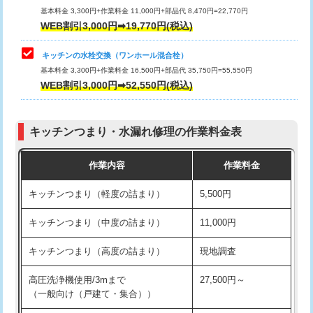
用/3ｍまで)
基本料金 3,300円+作業料金 11,000円+部品代 8,470円=22,770円
止水・漏水調査・防水処理・清掃・修
33,000円
WEB割引3,000円➡19,770円(税込)
理・調整・分解・加工など（重作業）
給水管工事※（塩ビ管（VP・HI）使
+8,800円
用（追加）/3ｍ超え)
キッチンの水栓交換（ワンホール混合栓）
お風呂タンク脱着
16,500円
基本料金 3,300円+作業料金 16,500円+部品代 35,750円=55,550円
給水管工事※（ライニング鋼管・銅
44,000円
WEB割引3,000円➡52,550円(税込)
その他部品の脱着
8,800円～
管・ポリ管・HT管使用/3ｍまで)
交換・取付（タンク）
22,000円+材料費
給水管工事※（ライニング鋼管・銅
+8,800円
管・ポリ管・HT管使用/3ｍ超え)
キッチンつまり・水漏れ修理の作業料金表
交換・取付(単水栓（壁付・デッキ
13,200円+材料費
式）)
排水管工事（土の掘削・埋め戻し作
11,000円~
作業内容
作業料金
業）
交換・取付(混合水栓（壁付・デッキ
16,500円+材料費
キッチンつまり（軽度の詰まり）
5,500円
式・ワンホール）)
排水管工事（排水管工事/3ｍまで）
55,000円
キッチンつまり（中度の詰まり）
11,000円
交換・取付(排水栓・排水トラップ
22,000円+材料費
排水管工事（追加 排水管工事/3ｍ超
+11,000円
（P/S/ポップアップ））
え）
キッチンつまり（高度の詰まり）
現地調査
交換・取付（その他部品）
11,000円+材料費
マス交換（土の掘削・埋め戻し作業）
11,000円~
高圧洗浄機使用/3mまで
27,500円～
（一般向け（戸建て・集合））
持込商品取付（単水栓）
13,200円
マス交換（深さ50㎝未満）
55,000円