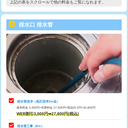
上記の表をスクロールで他の料金もご覧になれます。
高度高圧洗浄換
現地調査
用/3ｍまで)
トーラー作業
16,500円
給水管工事※（塩ビ管（VP・HI）使
+8,800円
用（追加）/3ｍ超え)
排水口 排水管
トーラー機使用/3mまで
33,000円
給水管工事※（ライニング鋼管・銅
44,000円
追加トーラー機使用/3m超え
+3,300円
管・ポリ管・HT管使用/3ｍまで)
カメラ調査
33,000円
給水管工事※（ライニング鋼管・銅
+8,800円
管・ポリ管・HT管使用/3ｍ超え)
桝清掃
8,800円
排水管工事（土の掘削・埋め戻し作
11,000円~
止水・漏水調査・防水処理・清掃・修
11,000円
業）
理・調整・分解・加工など（軽作業）
排水管工事（排水管工事/3ｍまで）
55,000円
止水・漏水調査・防水処理・清掃・修
22,000円
理・調整・分解・加工など（中作業）
排水管工事（追加 排水管工事/3ｍ超
+11,000円
排水管洗浄（高圧洗浄3ｍ迄）
え）
基本料金 3,300円+作業料金 27,500円+部品代 0円=30,800円
止水・漏水調査・防水処理・清掃・修
33,000円
WEB割引3,000円➡27,800円(税込)
理・調整・分解・加工など（重作業）
マス交換（土の掘削・埋め戻し作業）
11,000円~
排水管工事（8ｍ）
その他部品の脱着
8,800円～
マス交換（深さ50㎝未満）
55,000円