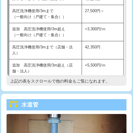
給水管工事※（バンド止め)
3,300円
高圧洗浄機使用/3mまで
27,500円～
（一般向け（戸建て・集合））
給水管工事※（支持金具設置)
5,500円
追加 高圧洗浄機使用/3m超え
+3,300円/ｍ
給水管工事※（保温材使用（バンド止
5,500円
（一般向け（戸建て・集合））
め込み）)
高圧洗浄機使用/3mまで（店舗・法
42,350円
給水管工事※（土の掘削・埋め戻し作
11,000円
人）
業)
追加 高圧洗浄機使用/3m超え（店
+5,500円/ｍ
給水管工事※（塩ビ管（VP・HI）使
33,000円
舗・法人）
用/3ｍまで)
上記の表をスクロールで他の料金もご覧になれます。
高度高圧洗浄換
現地調査
給水管工事※（塩ビ管（VP・HI）使
+8,800円
用（追加）/3ｍ超え)
トーラー作業
16,500円
給水管工事※（ライニング鋼管・銅
44,000円
水道管
トーラー機使用/3mまで
33,000円
管・ポリ管・HT管使用/3ｍまで)
追加トーラー機使用/3m超え
+3,300円
給水管工事※（ライニング鋼管・銅
+8,800円
管・ポリ管・HT管使用/3ｍ超え)
カメラ調査
33,000円