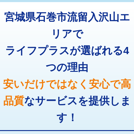
トーラー機使用/3mまで
33,000円
マス交換（深さ50㎝以上）
66,000円
宮城県石巻市流留入沢山エ
追加トーラー機使用/3m超え
+3,300円
コンクリート斫り（厚さ10㎝まで）
27,500円
カメラ調査
33,000円
リアで
コンクリート斫り（厚さ10㎝超え）
38,500円
桝清掃
8,800円
ライフプラスが選ばれる4
モルタル補修（厚さ10㎝まで）
27,500円
止水・漏水調査・防水処理・清掃・修
11,000円
理・調整・分解・加工など（軽作業）
モルタル補修（厚さ10㎝超え）
38,500円
つの理由
止水・漏水調査・防水処理・清掃・修
22,000円
追加人工
16,500円
理・調整・分解・加工など（中作業）
安いだけではなく安心で高
廃棄・処分
現場見積
止水・漏水調査・防水処理・清掃・修
33,000円
理・調整・分解・加工など（重作業）
品質
なサービスを提供しま
その他部品の脱着
8,800円～
す！
交換・取付（タンク）
22,000円+材料費
交換・取付(単水栓（壁付・デッキ
13,200円+材料費