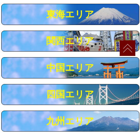
マス交換（深さ50㎝以上）
66,000円
東海エリア
コンクリート斫り（厚さ10㎝まで）
27,500円
コンクリート斫り（厚さ10㎝超え）
38,500円
関西エリア
モルタル補修（厚さ10㎝まで）
27,500円
モルタル補修（厚さ10㎝超え）
38,500円
中国エリア
追加人工
16,500円
廃棄・処分
現場見積
四国エリア
※給水管工事は20mmまでの価格です。
九州エリア