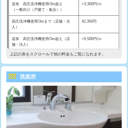
追加 高圧洗浄機使用/3m超え
+3,300円/ｍ
持込商品取付（混合水栓）
16,500円
マス交換（深さ50㎝以上）
66,000円
（一般向け（戸建て・集合））
持込商品取付（浄水器・分岐水栓）
16,500円
コンクリート斫り（厚さ10㎝まで）
27,500円
高圧洗浄機使用/3mまで（店舗・法
42,350円
人）
給水管工事※（ホール加工)
16,500円
コンクリート斫り（厚さ10㎝超え）
38,500円
追加 高圧洗浄機使用/3m超え（店
+5,500円/ｍ
給水管工事※（バンド止め)
3,300円
モルタル補修（厚さ10㎝まで）
27,500円
舗・法人）
給水管工事※（支持金具設置)
5,500円
モルタル補修（厚さ10㎝超え）
38,500円
上記の表をスクロールで他の料金もご覧になれます。
高度高圧洗浄換
現地調査
給水管工事※（保温材使用（バンド止
5,500円
洗面台設置
38,500円
トーラー作業
16,500円
め込み）)
洗面所
追加人工
16,500円
トーラー機使用/3mまで
33,000円
給水管工事※（土の掘削・埋め戻し作
11,000円
業)
廃棄・処分
現場見積
追加トーラー機使用/3m超え
+3,300円
給水管工事※（塩ビ管（VP・HI）使
33,000円
※給水管工事は20mmまでの価格です。
カメラ調査
33,000円
用/3ｍまで)
桝清掃
8,800円
給水管工事※（塩ビ管（VP・HI）使
+8,800円
用（追加）/3ｍ超え)
止水・漏水調査・防水処理・清掃・修
11,000円