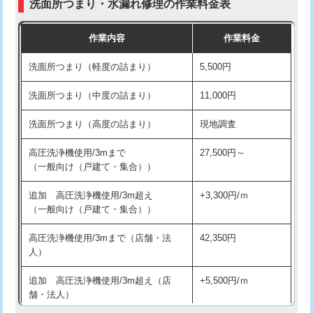
洗面所つまり・水漏れ修理の作業料金表
コンクリート斫り（厚さ10㎝超え）
38,500円
交換・取付（その他部品）
11,000円+材料費
作業内容
作業料金
モルタル補修（厚さ10㎝まで）
27,500円
持込商品取付（単水栓）
13,200円
洗面所つまり（軽度の詰まり）
5,500円
モルタル補修（厚さ10㎝超え）
38,500円
持込商品取付（混合水栓）
16,500円
洗面所つまり（中度の詰まり）
11,000円
洗面台設置
38,500円
持込商品取付（浄水器・分岐水栓）
16,500円
洗面所つまり（高度の詰まり）
現地調査
バスタブ設置
現場見積
給水管工事※（ホール加工)
16,500円
高圧洗浄機使用/3mまで
27,500円～
追加人工
16,500円
（一般向け（戸建て・集合））
給水管工事※（バンド止め)
3,300円
廃棄・処分
現場見積
追加 高圧洗浄機使用/3m超え
+3,300円/ｍ
給水管工事※（支持金具設置)
5,500円
（一般向け（戸建て・集合））
※給水管工事は20mmまでの価格です。
給水管工事※（保温材使用（バンド止
5,500円
高圧洗浄機使用/3mまで（店舗・法
42,350円
め込み）)
人）
給水管工事※（土の掘削・埋め戻し作
11,000円
追加 高圧洗浄機使用/3m超え（店
+5,500円/ｍ
業)
舗・法人）
給水管工事※（塩ビ管（VP・HI）使
33,000円