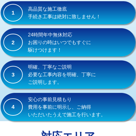
式）)
高品質な施工徹底
1
交換・取付(混合水栓（壁付・デッキ
16,500円+材料費
手続き工事は絶対に致しません！
式・ワンホール）)
交換・取付(排水栓・排水トラップ
22,000円+材料費
24時間年中無休対応
（P/S/ポップアップ））
2
お困りの時はいつでもすぐに
駆けつけます！
交換・取付（その他部品）
11,000円+材料費
持込商品取付（単水栓）
13,200円
明確、丁寧なご説明
3
必要な工事内容を明確、丁寧に
持込商品取付（混合水栓）
16,500円
ご説明します。
持込商品取付（浄水器・分岐水栓）
16,500円
安心の事前見積もり
給水管工事※（ホール加工)
16,500円
4
費用を事前に明示し、ご納得
いただいたうえで施工を行います。
給水管工事※（バンド止め)
3,300円
給水管工事※（支持金具設置)
5,500円