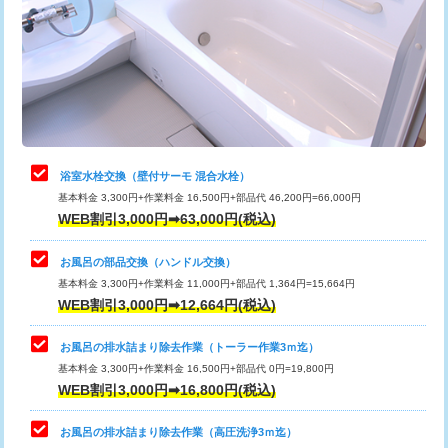
桝清掃
8,800円
止水・漏水調査・防水処理・清掃・修
11,000円
理・調整・分解・加工など（軽作業）
止水・漏水調査・防水処理・清掃・修
22,000円
理・調整・分解・加工など（中作業）
浴室水栓交換（壁付サーモ 混合水栓）
基本料金 3,300円+作業料金 16,500円+部品代 46,200円=66,000円
止水・漏水調査・防水処理・清掃・修
33,000円
WEB割引3,000円➡63,000円(税込)
理・調整・分解・加工など（重作業）
お風呂の部品交換（ハンドル交換）
トイレタンク脱着
16,500円
基本料金 3,300円+作業料金 11,000円+部品代 1,364円=15,664円
WEB割引3,000円➡12,664円(税込)
トイレ便器脱着
16,500円
タンクレストイレ脱着
33,000円
お風呂の排水詰まり除去作業（トーラー作業3ｍ迄）
基本料金 3,300円+作業料金 16,500円+部品代 0円=19,800円
小便器トイレ脱着
現地見積
WEB割引3,000円➡16,800円(税込)
その他部品の脱着
8,800円～
お風呂の排水詰まり除去作業（高圧洗浄3ｍ迄）