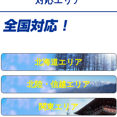
対応エリア
給水管工事※（保温材使用（バンド止
5,500円
め込み）)
給水管工事※（土の掘削・埋め戻し作
11,000円
業)
給水管工事※（塩ビ管（VP・HI）使
33,000円
用/3ｍまで)
給水管工事※（塩ビ管（VP・HI）使
+8,800円
用（追加）/3ｍ超え)
北海道エリア
給水管工事※（ライニング鋼管・銅
44,000円
管・ポリ管・HT管使用/3ｍまで)
北陸・信越エリア
給水管工事※（ライニング鋼管・銅
+8,800円
管・ポリ管・HT管使用/3ｍ超え)
マス交換（土の掘削・埋め戻し作業）
11,000円~
関東エリア
マス交換（深さ50㎝未満）
55,000円