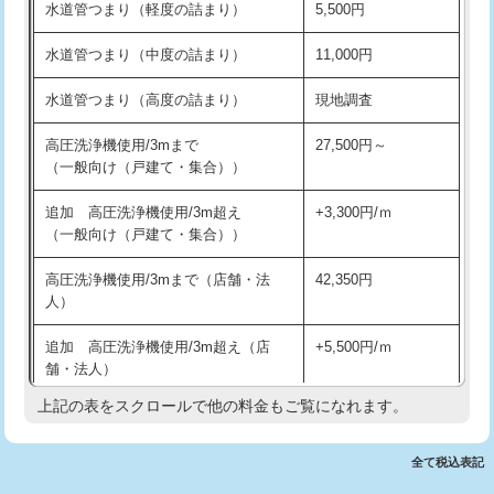
水道管つまり（軽度の詰まり）
5,500円
交換・取付(排水栓・排水トラップ
22,000円+材料費
洗面台設置
38,500円
（P/S/ポップアップ））
水道管つまり（中度の詰まり）
11,000円
化粧台設置
22,000円
交換・取付（その他部品）
11,000円+材料費
水道管つまり（高度の詰まり）
現地調査
追加人工
16,500円
持込商品取付（単水栓）
13,200円
高圧洗浄機使用/3mまで
27,500円～
廃棄・処分
現場見積
（一般向け（戸建て・集合））
持込商品取付（混合水栓）
16,500円
※給水管工事は20mmまでの価格です。
追加 高圧洗浄機使用/3m超え
+3,300円/ｍ
持込商品取付（浄水器・分岐水栓）
16,500円
（一般向け（戸建て・集合））
排水管工事（土の掘削・埋め戻し作
11,000円~
高圧洗浄機使用/3mまで（店舗・法
42,350円
業）
人）
排水管工事（排水管工事/3ｍまで）
55,000円
追加 高圧洗浄機使用/3m超え（店
+5,500円/ｍ
舗・法人）
排水管工事（追加 排水管工事/3ｍ超
+11,000円
え）
上記の表をスクロールで他の料金もご覧になれます。
高度高圧洗浄換
現地調査
マス交換（土の掘削・埋め戻し作業）
11,000円~
トーラー作業
16,500円
全て税込表記
マス交換（深さ50㎝未満）
55,000円