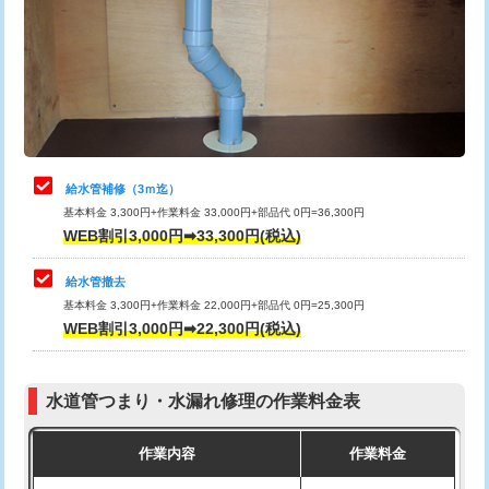
排水管工事（土の掘削・埋め戻し作
11,000円~
桝清掃
8,800円
業）
止水・漏水調査・防水処理・清掃・修
11,000円
排水管工事（排水管工事/3ｍまで）
55,000円
理・調整・分解・加工など（軽作業）
排水管工事（追加 排水管工事/3ｍ超
+11,000円
止水・漏水調査・防水処理・清掃・修
22,000円
え）
理・調整・分解・加工など（中作業）
給水管補修（3ｍ迄）
マス交換（土の掘削・埋め戻し作業）
11,000円~
基本料金 3,300円+作業料金 33,000円+部品代 0円=36,300円
止水・漏水調査・防水処理・清掃・修
33,000円
WEB割引3,000円➡33,300円(税込)
理・調整・分解・加工など（重作業）
マス交換（深さ50㎝未満）
55,000円
給水管撤去
その他部品の脱着
8,800円～
マス交換（深さ50㎝以上）
66,000円
基本料金 3,300円+作業料金 22,000円+部品代 0円=25,300円
WEB割引3,000円➡22,300円(税込)
交換・取付（タンク）
22,000円+材料費
コンクリート斫り（厚さ10㎝まで）
27,500円
交換・取付(単水栓（壁付・デッキ
13,200円+材料費
コンクリート斫り（厚さ10㎝超え）
38,500円
式）)
水道管つまり・水漏れ修理の作業料金表
モルタル補修（厚さ10㎝まで）
27,500円
交換・取付(混合水栓（壁付・デッキ
16,500円+材料費
作業内容
作業料金
式・ワンホール）)
モルタル補修（厚さ10㎝超え）
38,500円