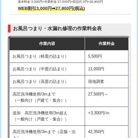
基本料金 3,300円+作業料金 27,500円+部品代 0円=30,800円
交換・取付（タンク）
22,000円+材料費
WEB割引3,000円➡27,800円(税込)
交換・取付（便器）
22,000円+材料費
お風呂つまり・水漏れ修理の作業料金表
交換・取付（普通便座）
11,000円+材料費
作業内容
作業料金
交換・取付（温水洗浄便座）
16,500円+材料費
お風呂つまり（軽度の詰まり）
5,500円
交換・取付(単水栓（壁付・デッキ
13,200円+材料費
式）)
お風呂つまり（中度の詰まり）
11,000円
交換・取付(混合水栓（壁付・デッキ
16,500円+材料費
お風呂つまり（高度の詰まり）
現地調査
式・ワンホール）)
高圧洗浄機使用/3mまで
27,500円～
交換・取付(排水栓・排水トラップ
22,000円+材料費
（一般向け（戸建て・集合））
（P/S/ポップアップ））
追加 高圧洗浄機使用/3m超え
+3,300円/ｍ
交換・取付（その他部品）
11,000円+材料費
（一般向け（戸建て・集合））
持込商品取付（単水栓）
13,200円
高圧洗浄機使用/3mまで（店舗・法
42,350円
人）