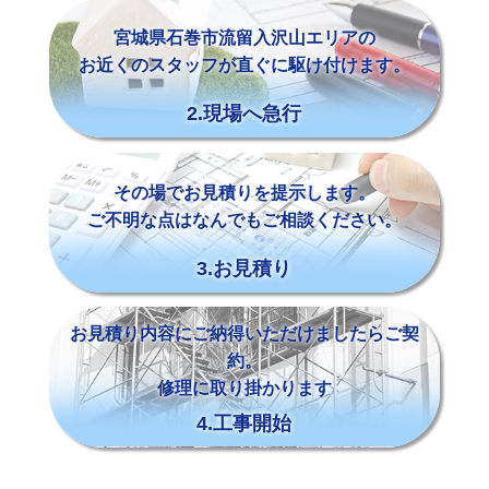
宮城県石巻市流留入沢山エリアの
お近くのスタッフが直ぐに駆け付けます。
2.現場へ急行
その場でお見積りを提示します。
ご不明な点はなんでもご相談ください。
3.お見積り
お見積り内容にご納得いただけましたらご契
約。
修理に取り掛かります
4.工事開始