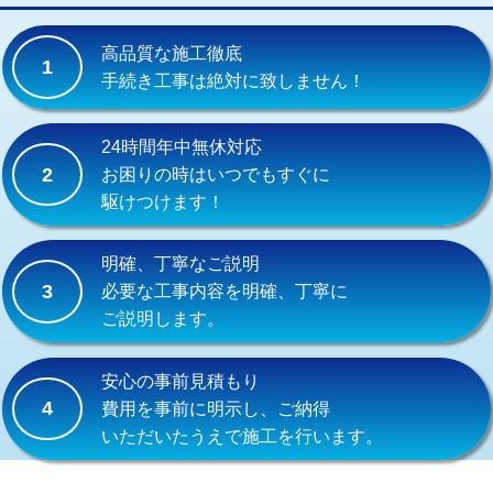
交換・取付(単水栓（壁付・デッキ
13,200円+材料費
式）)
高品質な施工徹底
1
交換・取付(混合水栓（壁付・デッキ
16,500円+材料費
手続き工事は絶対に致しません！
式・ワンホール）)
交換・取付(排水栓・排水トラップ
22,000円+材料費
24時間年中無休対応
（P/S/ポップアップ））
2
お困りの時はいつでもすぐに
駆けつけます！
交換・取付（その他部品）
11,000円+材料費
持込商品取付（単水栓）
13,200円
明確、丁寧なご説明
3
必要な工事内容を明確、丁寧に
持込商品取付（混合水栓）
16,500円
ご説明します。
持込商品取付（浄水器・分岐水栓）
16,500円
安心の事前見積もり
給水管工事※（ホール加工)
16,500円
4
費用を事前に明示し、ご納得
いただいたうえで施工を行います。
給水管工事※（バンド止め)
3,300円
給水管工事※（支持金具設置)
5,500円