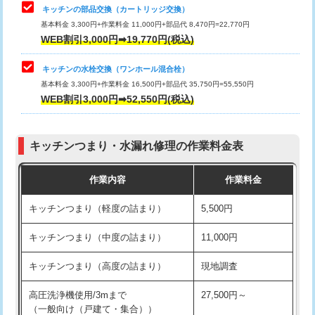
給水管工事※（塩ビ管（VP・HI）使
33,000円
キッチンの部品交換（カートリッジ交換）
用/3ｍまで)
基本料金 3,300円+作業料金 11,000円+部品代 8,470円=22,770円
止水・漏水調査・防水処理・清掃・修
33,000円
WEB割引3,000円➡19,770円(税込)
理・調整・分解・加工など（重作業）
給水管工事※（塩ビ管（VP・HI）使
+8,800円
用（追加）/3ｍ超え)
キッチンの水栓交換（ワンホール混合栓）
お風呂タンク脱着
16,500円
基本料金 3,300円+作業料金 16,500円+部品代 35,750円=55,550円
給水管工事※（ライニング鋼管・銅
44,000円
WEB割引3,000円➡52,550円(税込)
その他部品の脱着
8,800円～
管・ポリ管・HT管使用/3ｍまで)
交換・取付（タンク）
22,000円+材料費
給水管工事※（ライニング鋼管・銅
+8,800円
管・ポリ管・HT管使用/3ｍ超え)
キッチンつまり・水漏れ修理の作業料金表
交換・取付(単水栓（壁付・デッキ
13,200円+材料費
式）)
排水管工事（土の掘削・埋め戻し作
11,000円~
作業内容
作業料金
業）
交換・取付(混合水栓（壁付・デッキ
16,500円+材料費
キッチンつまり（軽度の詰まり）
5,500円
式・ワンホール）)
排水管工事（排水管工事/3ｍまで）
55,000円
キッチンつまり（中度の詰まり）
11,000円
交換・取付(排水栓・排水トラップ
22,000円+材料費
排水管工事（追加 排水管工事/3ｍ超
+11,000円
（P/S/ポップアップ））
え）
キッチンつまり（高度の詰まり）
現地調査
交換・取付（その他部品）
11,000円+材料費
マス交換（土の掘削・埋め戻し作業）
11,000円~
高圧洗浄機使用/3mまで
27,500円～
（一般向け（戸建て・集合））