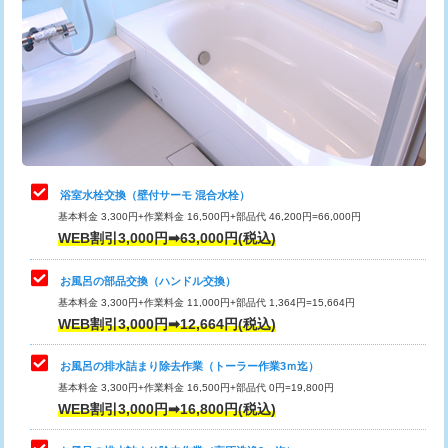
カメラ調査
33,000円
桝清掃
8,800円
止水・漏水調査・防水処理・清掃・修
11,000円
理・調整・分解・加工など（軽作業）
止水・漏水調査・防水処理・清掃・修
22,000円
理・調整・分解・加工など（中作業）
浴室水栓交換（壁付サーモ 混合水栓）
基本料金 3,300円+作業料金 16,500円+部品代 46,200円=66,000円
止水・漏水調査・防水処理・清掃・修
33,000円
WEB割引3,000円➡63,000円(税込)
理・調整・分解・加工など（重作業）
お風呂の部品交換（ハンドル交換）
トイレタンク脱着
16,500円
基本料金 3,300円+作業料金 11,000円+部品代 1,364円=15,664円
WEB割引3,000円➡12,664円(税込)
トイレ便器脱着
16,500円
タンクレストイレ脱着
33,000円
お風呂の排水詰まり除去作業（トーラー作業3ｍ迄）
基本料金 3,300円+作業料金 16,500円+部品代 0円=19,800円
小便器トイレ脱着
現地見積
WEB割引3,000円➡16,800円(税込)
その他部品の脱着
8,800円～