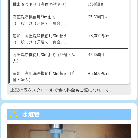
排水管つまり（高度の詰まり）
現地調査
給水管工事※（バンド止め)
3,300円
高圧洗浄機使用/3mまで
27,500円～
（一般向け（戸建て・集合））
給水管工事※（支持金具設置)
5,500円
追加 高圧洗浄機使用/3m超え
+3,300円/ｍ
給水管工事※（保温材使用（バンド止
5,500円
（一般向け（戸建て・集合））
め込み）)
高圧洗浄機使用/3mまで（店舗・法
42,350円
給水管工事※（土の掘削・埋め戻し作
11,000円
人）
業)
追加 高圧洗浄機使用/3m超え（店
+5,500円/ｍ
給水管工事※（塩ビ管（VP・HI）使
33,000円
舗・法人）
用/3ｍまで)
上記の表をスクロールで他の料金もご覧になれます。
高度高圧洗浄換
現地調査
給水管工事※（塩ビ管（VP・HI）使
+8,800円
用（追加）/3ｍ超え)
トーラー作業
16,500円
給水管工事※（ライニング鋼管・銅
44,000円
水道管
トーラー機使用/3mまで
33,000円
管・ポリ管・HT管使用/3ｍまで)
追加トーラー機使用/3m超え
+3,300円
給水管工事※（ライニング鋼管・銅
+8,800円
管・ポリ管・HT管使用/3ｍ超え)