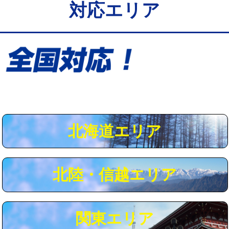
対応エリア
給水管工事※（保温材使用（バンド止
5,500円
め込み）)
給水管工事※（土の掘削・埋め戻し作
11,000円
業)
給水管工事※（塩ビ管（VP・HI）使
33,000円
用/3ｍまで)
給水管工事※（塩ビ管（VP・HI）使
+8,800円
用（追加）/3ｍ超え)
北海道エリア
給水管工事※（ライニング鋼管・銅
44,000円
管・ポリ管・HT管使用/3ｍまで)
北陸・信越エリア
給水管工事※（ライニング鋼管・銅
+8,800円
管・ポリ管・HT管使用/3ｍ超え)
マス交換（土の掘削・埋め戻し作業）
11,000円~
関東エリア
マス交換（深さ50㎝未満）
55,000円