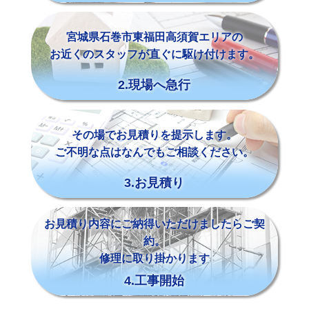
宮城県石巻市東福田高須賀エリアの
お近くのスタッフが直ぐに駆け付けます。
2.現場へ急行
その場でお見積りを提示します。
ご不明な点はなんでもご相談ください。
3.お見積り
お見積り内容にご納得いただけましたらご契
約。
修理に取り掛かります
4.工事開始