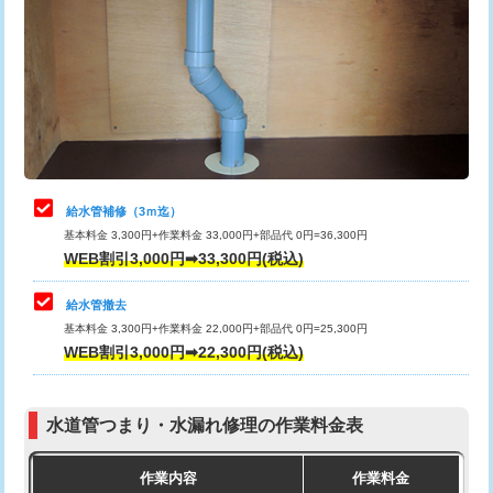
カメラ調査
33,000円
排水管工事（土の掘削・埋め戻し作
11,000円~
桝清掃
8,800円
業）
止水・漏水調査・防水処理・清掃・修
11,000円
排水管工事（排水管工事/3ｍまで）
55,000円
理・調整・分解・加工など（軽作業）
排水管工事（追加 排水管工事/3ｍ超
+11,000円
止水・漏水調査・防水処理・清掃・修
22,000円
え）
理・調整・分解・加工など（中作業）
給水管補修（3ｍ迄）
マス交換（土の掘削・埋め戻し作業）
11,000円~
基本料金 3,300円+作業料金 33,000円+部品代 0円=36,300円
止水・漏水調査・防水処理・清掃・修
33,000円
WEB割引3,000円➡33,300円(税込)
理・調整・分解・加工など（重作業）
マス交換（深さ50㎝未満）
55,000円
給水管撤去
その他部品の脱着
8,800円～
マス交換（深さ50㎝以上）
66,000円
基本料金 3,300円+作業料金 22,000円+部品代 0円=25,300円
WEB割引3,000円➡22,300円(税込)
交換・取付（タンク）
22,000円+材料費
コンクリート斫り（厚さ10㎝まで）
27,500円
交換・取付(単水栓（壁付・デッキ
13,200円+材料費
コンクリート斫り（厚さ10㎝超え）
38,500円
式）)
水道管つまり・水漏れ修理の作業料金表
モルタル補修（厚さ10㎝まで）
27,500円
交換・取付(混合水栓（壁付・デッキ
16,500円+材料費
作業内容
作業料金
式・ワンホール）)
モルタル補修（厚さ10㎝超え）
38,500円