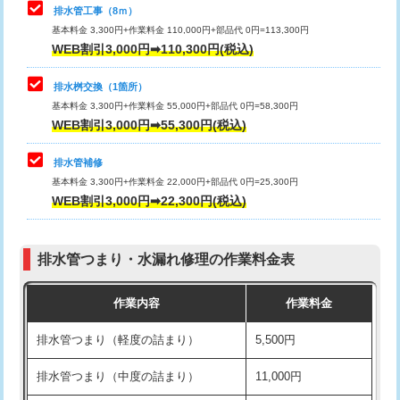
排水管工事（8ｍ）
その他部品の脱着
8,800円～
マス交換（深さ50㎝未満）
55,000円
基本料金 3,300円+作業料金 110,000円+部品代 0円=113,300円
WEB割引3,000円➡110,300円(税込)
交換・取付（タンク）
22,000円+材料費
マス交換（深さ50㎝以上）
66,000円
交換・取付(単水栓（壁付・デッキ
13,200円+材料費
コンクリート斫り（厚さ10㎝まで）
27,500円
排水桝交換（1箇所）
式）)
基本料金 3,300円+作業料金 55,000円+部品代 0円=58,300円
コンクリート斫り（厚さ10㎝超え）
38,500円
WEB割引3,000円➡55,300円(税込)
交換・取付(混合水栓（壁付・デッキ
16,500円+材料費
式・ワンホール）)
モルタル補修（厚さ10㎝まで）
27,500円
排水管補修
基本料金 3,300円+作業料金 22,000円+部品代 0円=25,300円
交換・取付(排水栓・排水トラップ
22,000円+材料費
モルタル補修（厚さ10㎝超え）
38,500円
WEB割引3,000円➡22,300円(税込)
（P/S/ポップアップ））
台所シンク・作業台設置
現場見積
交換・取付（その他部品）
11,000円+材料費
排水管つまり・水漏れ修理の作業料金表
追加人工
16,500円
持込商品取付（単水栓）
13,200円
作業内容
作業料金
廃棄・処分
現場見積
持込商品取付（混合水栓）
16,500円
排水管つまり（軽度の詰まり）
5,500円
※給水管工事は20mmまでの価格です。
持込商品取付（浄水器・分岐水栓）
16,500円
排水管つまり（中度の詰まり）
11,000円
給水管工事※（ホール加工)
16,500円