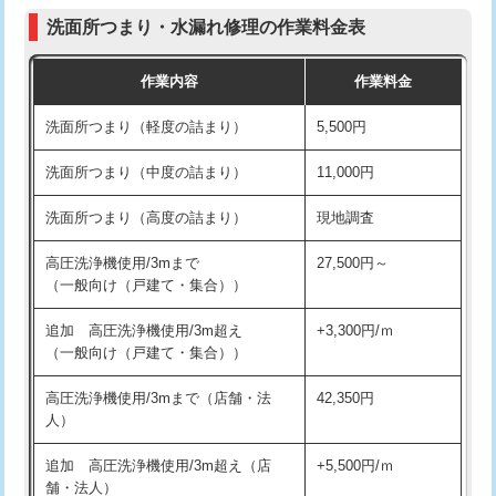
コンクリート斫り（厚さ10㎝まで）
27,500円
（P/S/ポップアップ））
洗面所つまり・水漏れ修理の作業料金表
コンクリート斫り（厚さ10㎝超え）
38,500円
交換・取付（その他部品）
11,000円+材料費
作業内容
作業料金
モルタル補修（厚さ10㎝まで）
27,500円
持込商品取付（単水栓）
13,200円
洗面所つまり（軽度の詰まり）
5,500円
モルタル補修（厚さ10㎝超え）
38,500円
持込商品取付（混合水栓）
16,500円
洗面所つまり（中度の詰まり）
11,000円
洗面台設置
38,500円
持込商品取付（浄水器・分岐水栓）
16,500円
洗面所つまり（高度の詰まり）
現地調査
バスタブ設置
現場見積
給水管工事※（ホール加工)
16,500円
高圧洗浄機使用/3mまで
27,500円～
追加人工
16,500円
（一般向け（戸建て・集合））
給水管工事※（バンド止め)
3,300円
廃棄・処分
現場見積
追加 高圧洗浄機使用/3m超え
+3,300円/ｍ
給水管工事※（支持金具設置)
5,500円
（一般向け（戸建て・集合））
※給水管工事は20mmまでの価格です。
給水管工事※（保温材使用（バンド止
5,500円
高圧洗浄機使用/3mまで（店舗・法
42,350円
め込み）)
人）
給水管工事※（土の掘削・埋め戻し作
11,000円
追加 高圧洗浄機使用/3m超え（店
+5,500円/ｍ
業)
舗・法人）