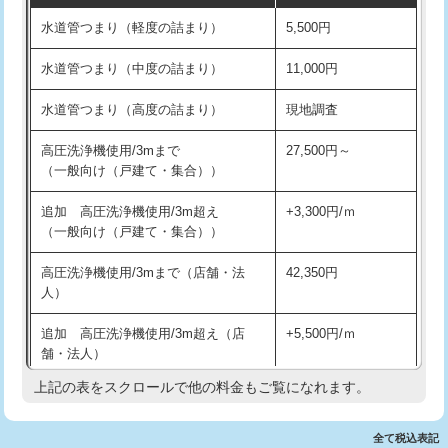
水道管つまり（軽度の詰まり）
5,500円
交換・取付(排水栓・排水トラップ
22,000円+材料費
洗面台設置
38,500円
（P/S/ポップアップ））
水道管つまり（中度の詰まり）
11,000円
化粧台設置
22,000円
交換・取付（その他部品）
11,000円+材料費
水道管つまり（高度の詰まり）
現地調査
追加人工
16,500円
持込商品取付（単水栓）
13,200円
高圧洗浄機使用/3mまで
27,500円～
廃棄・処分
現場見積
（一般向け（戸建て・集合））
持込商品取付（混合水栓）
16,500円
※給水管工事は20mmまでの価格です。
追加 高圧洗浄機使用/3m超え
+3,300円/ｍ
持込商品取付（浄水器・分岐水栓）
16,500円
（一般向け（戸建て・集合））
排水管工事（土の掘削・埋め戻し作
11,000円~
高圧洗浄機使用/3mまで（店舗・法
42,350円
業）
人）
排水管工事（排水管工事/3ｍまで）
55,000円
追加 高圧洗浄機使用/3m超え（店
+5,500円/ｍ
舗・法人）
排水管工事（追加 排水管工事/3ｍ超
+11,000円
え）
上記の表をスクロールで他の料金もご覧になれます。
高度高圧洗浄換
現地調査
マス交換（土の掘削・埋め戻し作業）
11,000円~
トーラー作業
16,500円
全て税込表記