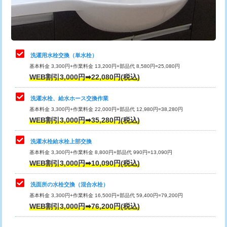
用（追加）/3ｍ超え)
止水・漏水調査・防水処理・清掃・修
11,000円
理・調整・分解・加工など（軽作業）
給水管工事※（ライニング鋼管・銅
44,000円
管・ポリ管・HT管使用/3ｍまで)
止水・漏水調査・防水処理・清掃・修
22,000円
理・調整・分解・加工など（中作業）
給水管工事※（ライニング鋼管・銅
+8,800円
洗濯用水栓交換（単水栓）
管・ポリ管・HT管使用/3ｍ超え)
基本料金 3,300円+作業料金 13,200円+部品代 8,580円=25,080円
止水・漏水調査・防水処理・清掃・修
33,000円
WEB割引3,000円➡22,080円(税込)
理・調整・分解・加工など（重作業）
排水管工事（土の掘削・埋め戻し作
11,000円~
業）
洗濯水栓、給水ホース交換作業
キッチンタンク脱着
16,500円
基本料金 3,300円+作業料金 22,000円+部品代 12,980円=38,280円
排水管工事（排水管工事/3ｍまで）
55,000円
WEB割引3,000円➡35,280円(税込)
その他部品の脱着
8,800円～
排水管工事（追加 排水管工事/3ｍ超
+11,000円
交換・取付（タンク）
22,000円+材料費
洗濯水栓給水栓上部交換
え）
基本料金 3,300円+作業料金 8,800円+部品代 990円=13,090円
交換・取付(単水栓（壁付・デッキ
13,200円+材料費
WEB割引3,000円➡10,090円(税込)
マス交換（土の掘削・埋め戻し作業）
11,000円~
式）)
洗面所の水栓交換（混合水栓）
マス交換（深さ50㎝未満）
55,000円
交換・取付(混合水栓（壁付・デッキ
16,500円+材料費
基本料金 3,300円+作業料金 16,500円+部品代 59,400円=79,200円
式・ワンホール）)
WEB割引3,000円➡76,200円(税込)
マス交換（深さ50㎝以上）
66,000円
交換・取付(排水栓・排水トラップ
22,000円+材料費