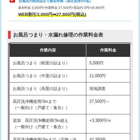
お風呂の排水詰まり除去作業（高圧洗浄3ｍ迄）
基本料金 3,300円+作業料金 27,500円+部品代 0円=30,800円
交換・取付（タンク）
22,000円+材料費
WEB割引3,000円➡27,800円(税込)
交換・取付（便器）
22,000円+材料費
お風呂つまり・水漏れ修理の作業料金表
交換・取付（普通便座）
11,000円+材料費
作業内容
作業料金
交換・取付（温水洗浄便座）
16,500円+材料費
お風呂つまり（軽度の詰まり）
5,500円
交換・取付(単水栓（壁付・デッキ
13,200円+材料費
式）)
お風呂つまり（中度の詰まり）
11,000円
交換・取付(混合水栓（壁付・デッキ
16,500円+材料費
お風呂つまり（高度の詰まり）
現地調査
式・ワンホール）)
高圧洗浄機使用/3mまで
27,500円～
交換・取付(排水栓・排水トラップ
22,000円+材料費
（一般向け（戸建て・集合））
（P/S/ポップアップ））
追加 高圧洗浄機使用/3m超え
+3,300円/ｍ
交換・取付（その他部品）
11,000円+材料費
（一般向け（戸建て・集合））
持込商品取付（単水栓）
13,200円
高圧洗浄機使用/3mまで（店舗・法
42,350円