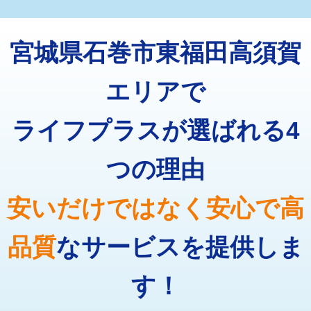
マス交換（深さ50㎝未満）
55,000円
トーラー機使用/3mまで
33,000円
マス交換（深さ50㎝以上）
66,000円
宮城県石巻市東福田高須賀
追加トーラー機使用/3m超え
+3,300円
コンクリート斫り（厚さ10㎝まで）
27,500円
カメラ調査
33,000円
エリアで
コンクリート斫り（厚さ10㎝超え）
38,500円
桝清掃
8,800円
ライフプラスが選ばれる4
モルタル補修（厚さ10㎝まで）
27,500円
止水・漏水調査・防水処理・清掃・修
11,000円
理・調整・分解・加工など（軽作業）
モルタル補修（厚さ10㎝超え）
38,500円
つの理由
止水・漏水調査・防水処理・清掃・修
22,000円
追加人工
16,500円
理・調整・分解・加工など（中作業）
安いだけではなく安心で高
廃棄・処分
現場見積
止水・漏水調査・防水処理・清掃・修
33,000円
理・調整・分解・加工など（重作業）
品質
なサービスを提供しま
その他部品の脱着
8,800円～
す！
交換・取付（タンク）
22,000円+材料費