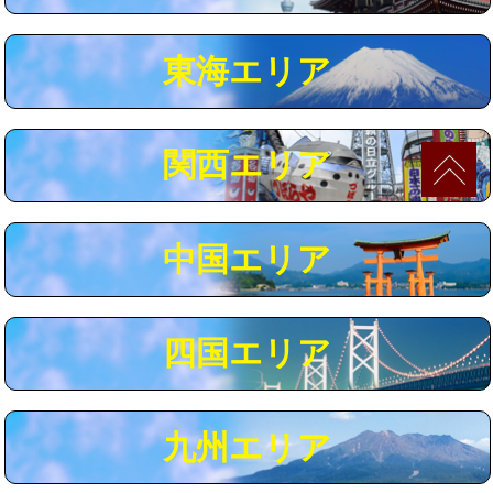
マス交換（深さ50㎝以上）
66,000円
東海エリア
コンクリート斫り（厚さ10㎝まで）
27,500円
コンクリート斫り（厚さ10㎝超え）
38,500円
関西エリア
モルタル補修（厚さ10㎝まで）
27,500円
モルタル補修（厚さ10㎝超え）
38,500円
中国エリア
追加人工
16,500円
廃棄・処分
現場見積
四国エリア
※給水管工事は20mmまでの価格です。
九州エリア