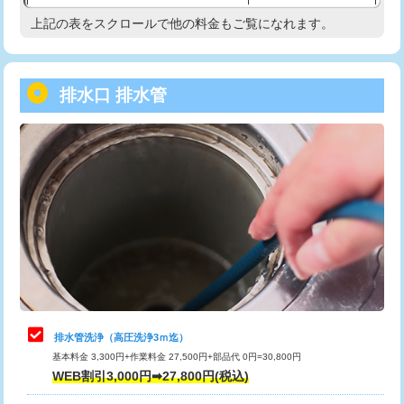
給水管工事※（塩ビ管（VP・HI）使
33,000円
上記の表をスクロールで他の料金もご覧になれます。
高度高圧洗浄換
現地調査
用/3ｍまで)
トーラー作業
16,500円
給水管工事※（塩ビ管（VP・HI）使
+8,800円
用（追加）/3ｍ超え)
排水口 排水管
トーラー機使用/3mまで
33,000円
給水管工事※（ライニング鋼管・銅
44,000円
追加トーラー機使用/3m超え
+3,300円
管・ポリ管・HT管使用/3ｍまで)
カメラ調査
33,000円
給水管工事※（ライニング鋼管・銅
+8,800円
管・ポリ管・HT管使用/3ｍ超え)
桝清掃
8,800円
排水管工事（土の掘削・埋め戻し作
11,000円~
止水・漏水調査・防水処理・清掃・修
11,000円
業）
理・調整・分解・加工など（軽作業）
排水管工事（排水管工事/3ｍまで）
55,000円
止水・漏水調査・防水処理・清掃・修
22,000円
理・調整・分解・加工など（中作業）
排水管工事（追加 排水管工事/3ｍ超
+11,000円
排水管洗浄（高圧洗浄3ｍ迄）
え）
基本料金 3,300円+作業料金 27,500円+部品代 0円=30,800円
止水・漏水調査・防水処理・清掃・修
33,000円
WEB割引3,000円➡27,800円(税込)
理・調整・分解・加工など（重作業）
マス交換（土の掘削・埋め戻し作業）
11,000円~