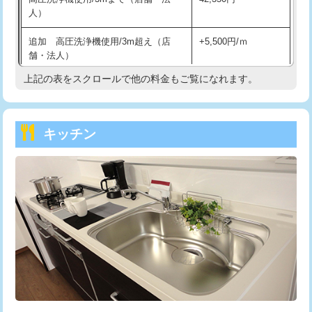
人）
持込商品取付（混合水栓）
16,500円
追加 高圧洗浄機使用/3m超え（店
+5,500円/ｍ
持込商品取付（浄水器・分岐水栓）
16,500円
舗・法人）
持込商品取付（温水洗浄便座）
22,000円
上記の表をスクロールで他の料金もご覧になれます。
高度高圧洗浄換
現地調査
持込商品取付（普通便座⇔温水洗浄便
22,000円
トーラー作業
16,500円
座）
キッチン
トーラー機使用/3mまで
33,000円
給水管工事※（ホール加工)
16,500円
追加トーラー機使用/3m超え
+3,300円
給水管工事※（バンド止め)
3,300円
カメラ調査
33,000円
給水管工事※（支持金具設置)
5,500円
桝清掃
8,800円
給水管工事※（保温材使用（バンド止
5,500円
め込み）)
止水・漏水調査・防水処理・清掃・修
11,000円
理・調整・分解・加工など（軽作業）
給水管工事※（土の掘削・埋め戻し作
11,000円
業)
止水・漏水調査・防水処理・清掃・修
22,000円
理・調整・分解・加工など（中作業）